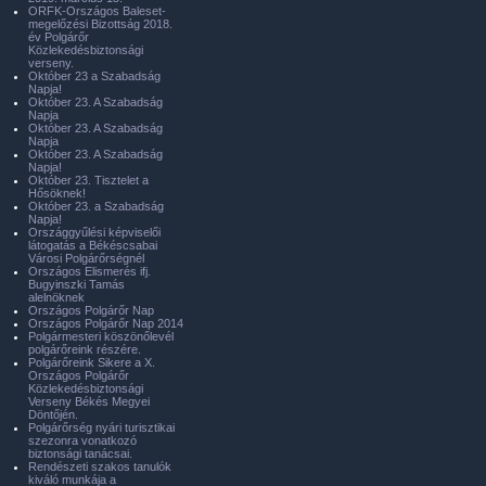
ORFK-Országos Baleset-
megelőzési Bizottság 2018.
év Polgárőr
Közlekedésbiztonsági
verseny.
Október 23 a Szabadság
Napja!
Október 23. A Szabadság
Napja
Október 23. A Szabadság
Napja
Október 23. A Szabadság
Napja!
Október 23. Tisztelet a
Hősöknek!
Október 23. a Szabadság
Napja!
Országgyűlési képviselői
látogatás a Békéscsabai
Városi Polgárőrségnél
Országos Elismerés ifj.
Bugyinszki Tamás
alelnöknek
Országos Polgárőr Nap
Országos Polgárőr Nap 2014
Polgármesteri köszönőlevél
polgárőreink részére.
Polgárőreink Sikere a X.
Országos Polgárőr
Közlekedésbiztonsági
Verseny Békés Megyei
Döntőjén.
Polgárőrség nyári turisztikai
szezonra vonatkozó
biztonsági tanácsai.
Rendészeti szakos tanulók
kiváló munkája a