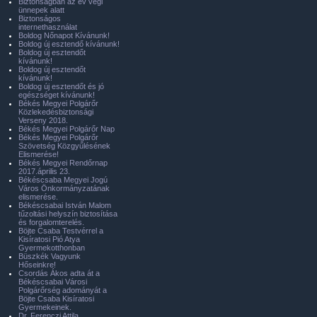
Biztonságban az év végi
ünnepek alatt
Biztonságos
internethasználat
Boldog Nőnapot Kívánunk!
Boldog új esztendő kívánunk!
Boldog új esztendőt
kívánunk!
Boldog új esztendőt
kívánunk!
Boldog új esztendőt és jó
egészséget kívánunk!
Békés Megyei Polgárőr
Közlekedésbiztonsági
Verseny 2018.
Békés Megyei Polgárőr Nap
Békés Megyei Polgárőr
Szövetség Közgyűlésének
Elismerése!
Békés Megyei Rendőrnap
2017.április 23.
Békéscsaba Megyei Jogú
Város Önkormányzatának
elismerése.
Békéscsabai István Malom
tűzoltási helyszín biztosítása
és forgalomterelés.
Böjte Csaba Testvérrel a
Kisíratosi Pió Atya
Gyermekotthonban
Büszkék Vagyunk
Hőseinkre!
Csordás Ákos adta át a
Békéscsabai Városi
Polgárőrség adományát a
Böjte Csaba Kisíratosi
Gyermekeinek.
Dr. Ferenczi Attila