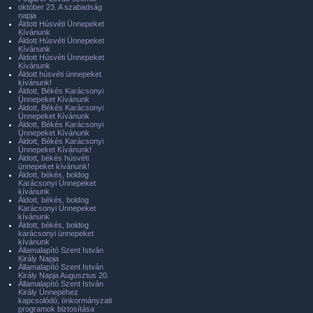
október 23. A szabadság
napja
Áldott Húsvéti Ünnepeket
Kívánunk
Áldott Húsvéti Ünnepeket
Kívánunk
Áldott Húsvéti Ünnepeket
Kívánunk
Áldott húsvéti ünnepeket
kívánunk!
Áldott, Békés Karácsonyi
Ünnepeket Kívánunk
Áldott, Békés Karácsonyi
Ünnepeket Kívánunk
Áldott, Békés Karácsonyi
Ünnepeket Kívánunk
Áldott, Békés Karácsonyi
Ünnepeket Kívánunk!
Áldott, békés húsvéti
ünnepeket kívánunk!
Áldott, békés, boldog
Karácsonyi Ünnepeket
kívánunk
Áldott, békés, boldog
Karácsonyi Ünnepeket
kívánunk
Áldott, békés, boldog
karácsonyi ünnepeket
kívánunk
Államalapító Szent István
Király Napja
Államalapító Szent István
Király Napja Augusztus 20.
Államalapító Szent István
Király Ünnepéhez
kapcsolódó, önkormányzati
programok biztosítása