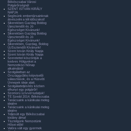
Békéscsabai Városi
Polgárőrségnél
SZENT ISTVÁN KIRÁLY
NAPJA
Segítsünk embertársainknak
átvészelni a téli időszakot!
Sikerekben Gazdag Boldog
Újesztendőt és Jó
Egészséget Kívánunk!
Sikerekben Gazdag Boldog
Újesztendőt és Jó
Egészséget Kívánunk!
Sikerekben, Gazdag, Boldog
Új Esztendőt Kívánunk!
Szent István Király Napja
Szent István Király Napja
Szeretettel köszöntjük a
kedves Hölgyeket a
Nemzetközi Nőnap
alkalmából!
Szolgálatban az
Országgyűlési képviselői
választások, és a Húsvéti
Ünnepek ideje alatt.
Szolgálatteljesítés közben
elhunyt egy polgárőr!
Szomorú szívvel tudatjuk!
TE Szedd 2014. Békéscsaba
Tanácsaink a kánikulai meleg
idejére
Tanácsaink a kánikulai meleg
idejére
Teljesült egy Békéscsabai
kislány álma!
Tisztelgünk Nemzetünk
Hősei előtt!
Valóra vált egy gyermek