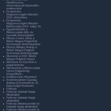
házifőorvosra,
önkormányzati képviselőre
emlékeztünk
Drogmentes
Magyarországért Maraton
2015. biztosítása
Drogmentes
Magyarországért Maraton
Békéscsaba 2014. május 16.
Együttműködés a
Békéscsabán élők, és
nyaralók biztonságáért
Elhunyt Cseke János a
Békés Megyei Polgárőrök
Szövetsége elnökhelyettese
Elhunyt Matajsz András a
Békés Megyei Polgárőr
Szövetség elnökségi tagja
Elismerés a XVIII. Békés
Megyei Polgárőr Napon
Elismerés és köszönet a
polgárőröknek.
Elismerések a Békéscsabai
Városi Polgárőrség
Közgyűlésén.
Emlékezzünk Hőseinkre!
Eredményekben Gazdag
Boldog Új Esztendőt és Jó
Egészséget Kívánunk!
Felhívás
Felhívás Halottak Napja
Alkalmából
Felhívás Halottak Napja
alkalmából
Felhívás Mindenszentek és
Halottak Napja alkalmából
Felhívás Mindenszentek és