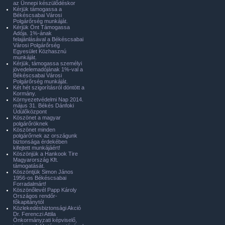
az Ünnepi készülődéskor
Kérjük támogassa a
Békéscsabai Városi
Polgárőrség munkáját.
Kérjük Önt Támogassa
Adója. 1%-ának
felajánlásával a Békéscsabai
Városi Polgárőrség
Egyesület Közhasznú
munkáját.
Kérjük, támogassa személyi
jövedelemadójának 1%-val a
Békéscsabai Városi
Polgárőrség munkáját.
Két hét szigorításról döntött a
Kormány.
Környezetvédelmi Nap 2014.
május 31. Békés Dánfoki
Üdülőközpont
Köszönet a magyar
polgárőröknek
Köszönet minden
polgárőrnek az országunk
biztonsága érdekében
kifejtett munkájáért!
Köszönjük a Hankook Tire
Magyarország Kft.
támogatását.
Köszöntjük Simon János
1956-os Békéscsabai
Forradalmárt!
Köszönőlevél Papp Károly
Országos rendőr-
főkapitánytól
Közlekedésbiztonsági Akció
Dr. Ferenczi Attila
Önkormányzati képviselő,