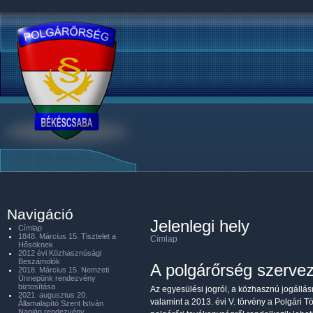
Navigáció
Jelenlegi hely
Címlap
1848. Március 15. Tisztelet a
Címlap
Hősöknek
2012 évi Közhasznúsági
Beszámolók
A polgárőrség szerveze
2018. Március 15. Nemzeti
Ünnepünk rendezvény
biztosítása
Az egyesülési jogról, a közhasznú jogállás
2021. augusztus 20.
valamint a 2013. évi V. törvény a Polgári 
Államalapító Szent István
Napján rendezvény