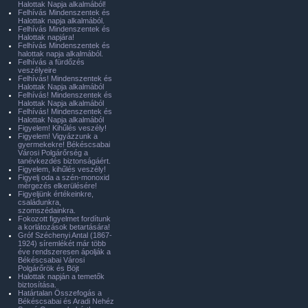
Halottak Napja alkalmából!
Felhívás Mindenszentek és
Halottak napja alkalmából.
Felhívás Mindenszentek és
Halottak napjára!
Felhívás Mindenszentek és
halottak napja alkalmából.
Felhívás a fürdőzés
veszélyeire
Felhívás! Mindenszentek és
Halottak Napja alkalmából
Felhívás! Mindenszentek és
Halottak Napja alkalmából
Felhívás! Mindenszentek és
Halottak Napja alkalmából
Figyelem! Kihűlés veszély!
Figyelem! Vigyázzunk a
gyermekekre! Békéscsabai
Városi Polgárőrség a
tanévkezdés biztonságáért.
Figyelem, kihűlés veszély!
Figyelj oda a szén-monoxid
mérgezés elkerülésére!
Figyeljünk értékeinkre,
családunkra,
szomszédainkra.
Fokozott figyelmet fordítunk
a korlátozások betartására!
Gróf Széchenyi Antal (1867-
1924) síremlékét már több
éve rendszeresen ápolják a
Békéscsabai Városi
Polgárőrök és Böjt
Halottak napján a temetők
biztosítása.
Határtalan Összefogás a
Békéscsabai és Aradi Nehéz