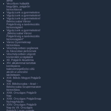
álma!
Veszélyes hulladék
begyűjtés, polgárőri
biztosítással.
Vigyázzunk a gyermekekre
Vigyázzunk a gyermekekre!
Vigyázzunk a gyermekekre!
Békéscsabai Városi
Polgárőrség a tanévkezdés
biztonságáért
Vigyázzunk a gyermekekre!
„Békéscsabai Városi
Polgárőrség a tanévkezdés
biztonságáért”
Városi Gyermeknap
biztosítása.
Vészhelyzetben segítenek
és fokozottan járőröznek
Vészhelyzetben végzett
közterületi szolgálatok
XII. Polgárőr Akadémia
XIV. alkalommal tartottak
kerékpáros
balesetmegelőzési célú
akciót a Lencsési
lakótelepen.
XVII. Békés Megyei Polgárőr
Nap
XXI. Békéscsaba – Arad –
Békéscsaba Szupermaraton
biztosítása.
XXIII. Országos Polgárőr
Nap
XXIII. Országos Polgárőrnap
Nyíregyházán.
XXIV. Országos Polgárőr
Nap és VII. Országos
Polgárőr Lovas szemle