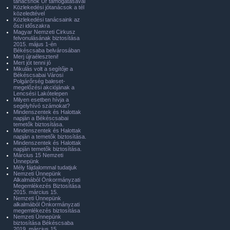
tanácsnok Úr támogatásával
Közlekedési jótanácsok a tél
közeledtével
Közlekedési tanácsaink az
őszi időszakra
Magyar Nemzeti Cirkusz
felvonulásának biztosítása
2015. május 1-én
Békéscsaba belvárosában
Merj újraéleszteni!
Mert jót tenni jó
Mikulás volt a segítője a
Békéscsabai Városi
Polgárőrség baleset-
megelőzési akciójának a
Lencsési Lakótelepen
Milyen esetben hívja a
segélyhívó számokat?
Mindenszentek és Halottak
napján a Békéscsabai
temetők biztosítása.
Mindenszentek és Halottak
napján a temetők biztosítása.
Mindenszentek és Halottak
napján temetők biztosítása.
Március 15 Nemzeti
Ünnepünk
Mély fájdalommal tudatjuk
Nemzeti Ünnepünk
Alkalmából Önkormányzati
Megemlékezés Biztosítása
2015. március 15.
Nemzeti Ünnepünk
alkalmából Önkormányzati
megemlékezés biztosítása
Nemzeti Ünnepünk
biztosítása Békéscsaba
2019. március 15.