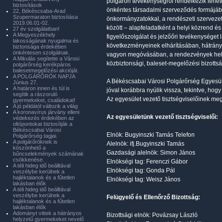
polgárőri tevékenységről rendelkezik lehet
biztosítások
önkéntes társadalmi szerveződés formájáb
22, Békéscsaba-Arad
Szupermaraton biztosítása
önkormányzatokkal, a rendészeti szerveze
2019.06.01-02.
között – alapfeladatként a helyi közrend 
27 év szolgálatban!
A Megyeszékhely
figyelőszolgálat és jelzőőri tevékenysége
lakosságának nyugalma és
következményeinek elhárításában, hátrány
biztonsága érdekében
önkéntesen szolgálnak.
vagyon megóvásában, a rendezvények helys
A Mikulás segítette a Városi
közbiztonsági, baleset-megelőzési bizott
polgárőrség kerékpáros
balesetmegelőzési akcióját.
A POLGÁRŐRÖK NAPJA
A Békéscsabai Városi Polgárőrség Egyesül
Június 27.
A határon innen és túl is
jóval korábbra nyúlik vissza, tekintve, hog
segítik a rászoruló
Az egyesület vezető tisztségviselőinek meg
gyermekeket, családokat!
A jó példától változik a világ
A koronavírus járvány elleni
Az egyesületünk vezető tisztségviselői:
védekezés érdekében az
oltópontokat biztosítják a
Békéscsabai Városi
Elnök: Bugyinszki Tamás Telefon
Polgárőrség tagjai.
A polgárőröknek is
Alelnök: ifj.Bugyinszki Tamás
köszönhető a
Gazdasági alelnök: Simon János
bűncselekmények számának
csökkenése.
Elnökségi tag: Ferenczi Gábor
A téli hideg idő beálltával
Elnökségi tag: Gonda Pál
veszélybe kerülnek a
hajléktalanok és a fűtetlen
Elnökségi tag: Weisz János
lakásban élők
A téli hideg idő beálltával
veszélybe kerülnek a
Felügyelő és Ellenőrző Bizottság:
hajléktalanok és a fűtetlen
lakásban élők
Adományt vittek a hátrányos
Bizottsági elnök: Povázsay László
helyzetű gyermekeket nevelő