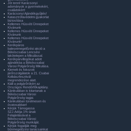
Jót tenni! Karácsonyi
adományok a gyermekekért,
családokért!
Karácsonyi Ajándékgyűjtés!
Katasztrófavédelmi gyakorlat
biztosítása
Kellemes Húsvéti Ünnepeket
Kívánunk
Kellemes Húsvéti Ünnepeket
Kívánunk
Kellemes Húsvéti Ünnepeket
Kívánunk!
Kerékpáros
balesetmegelőzési akció a
Békéscsabai Lencsési
lakótelepen a Mikulással.
Kerékpárvillogókat adott
ajándékba a Békéscsabai
Városi Polgárőrség Mikulása.
Kiemelt és fokozott
járőrszolgálatok a 21. Csabai
Kolbászfesztivál
megrendezése alatt.
Kiáll a polgárőrökért az
Országos Rendőrfőkapitány.
Kánikulában is kitartanak a
Békéscsabai Városi
Polgárőrség tagjai.
Kánikulában türelmesen és
óvatosabban!
Kérjük Támogassa
SZJ.Adója 1%-ának
Felajánlásával a
Békéscsabai Városi
Polgárőrség munkáját.
Kérjük fogadják meg
bűnmegelőzési tanácsainkat