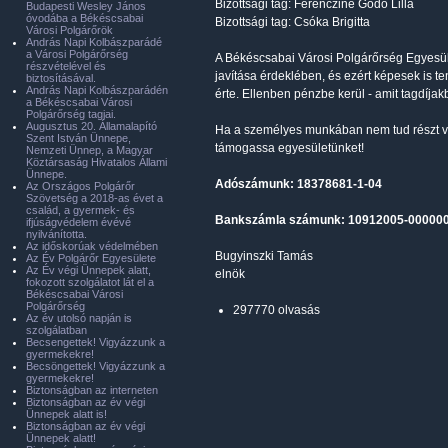
Bizottsági tag: Ferencziné Godó Lilla
Budapesti Wesley János
óvodába a Békéscsabai
Bizottsági tag: Csóka Brigitta
Városi Polgárőrök
András Napi Kolbászparádé
a Városi Polgárőrség
A Békéscsabai Városi Polgárőrség Egyesüle
részvételével és
javítása érdeklében, és ezért képesek is te
biztosításával.
András Napi Kolbászparádén
érte. Ellenben pénzbe kerül - amit tagdíja
a Békéscsabai Városi
Polgárőrség tagjai.
Augusztus 20. Államalapító
Ha a személyes munkában nem tud részt ve
Szent István Ünnepe,
támogassa egyesületünket!
Nemzeti Ünnep, a Magyar
Köztársaság Hivatalos Állami
Ünnepe.
Adószámunk: 18378681-1-04
Az Országos Polgárőr
Szövetség a 2018-as évet a
család, a gyermek- és
Bankszámla számunk: 10912005-000000
ifjúságvédelem évévé
nyilvánította.
Az időskorúak védelmében
Bugyinszki Tamás
Az Év Polgárőr Egyesülete
Az Év végi Ünnepek alatt,
elnök
fokozott szolgálatot lát el a
Békéscsabai Városi
Polgárőrség
297770 olvasás
Az év utolsó napján is
szolgálatban
Becsengettek! Vigyázzunk a
gyermekekre!
Becsöngettek! Vigyázzunk a
gyermekekre!
Biztonságban az interneten
Biztonságban az év végi
Ünnepek alatt is!
Biztonságban az év végi
Ünnepek alatt!