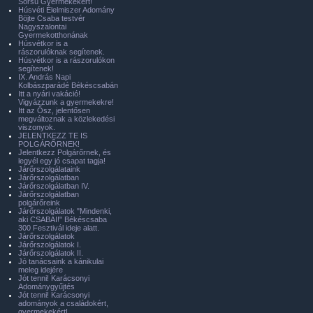
Sorsú Gyermekekért!
Húsvéti Élelmiszer Adomány
Böjte Csaba testvér
Nagyszalontai
Gyermekotthonának
Húsvétkor is a
rászorulóknak segítenek.
Húsvétkor is a rászorulókon
segítenek!
IX. András Napi
Kolbászparádé Békéscsabán
Itt a nyári vakáció!
Vigyázzunk a gyermekekre!
Itt az Ősz, jelentősen
megváltoznak a közlekedési
viszonyok.
JELENTKEZZ TE IS
POLGÁRŐRNEK!
Jelentkezz Polgárőrnek, és
legyél egy jó csapat tagja!
Járőrszolgálataink
Járőrszolgálatban
Járőrszolgálatban IV.
Járőrszolgálatban
polgárőreink
Járőrszolgálatok "Mindenki,
aki CSABAI!" Békéscsaba
300 Fesztivál ideje alatt.
Járőrszolgálatok
Járőrszolgálatok I.
Járőrszolgálatok II.
Jó tanácsaink a kánikulai
meleg idejére
Jót tenni! Karácsonyi
Adománygyűjtés
Jót tenni! Karácsonyi
adományok a családokért,
gyermekekért!