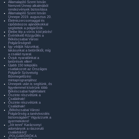
Államalapító Szent István
Nemzeti Ünnep alkalmából
rendezvények biztosítása
Államalapító Szent István
Ünnepe 2019. augusztus 20.
Élelmiszercsomaggal és
cipődobozos ajándékokkal
segítettek a polgárőrök.
Életbe lép a vörös kód jelzés!
Évértékelő Közgyűlés a
Békéscsabai Városi
Polgárőrségnél
Így védjük házunkat,
lakásunkat a betörőktől, míg
a család nyaral.
Óvjuk nyaralóinkat a
betörések ellen!
Újabb 150 település
csatlakozott az Országos
Polgárőr Szövetség
Bűnmegelőzési
mintaprogramjához
Ünnepek után is segítünk, és
figyelemmel kísérünk több
Békéscsabai hajléktalant
Őszinte részvétünk a
Családnak!
Őszinte részvétünk a
Családnak!
„Békéscsabai Városi
Polgárőrség a tanévkezdés
biztonságáért” Vigyázzunk a
gyermekekre!
„Jót tenni” Karácsonyi
adományok a rászoruló
családokért!
„POLGÁRŐRÖK A