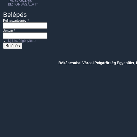
TANÉVKEZDÉS
BIZTONSÁGÁÉRT”
Belépés
Felhasználónév
*
Jelszó
*
Új jelszó igénylése
Békéscsabai Városi Polgárőrség Egyesület, H