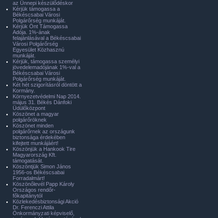
az Ünnepi készülődéskor
Kérjük támogassa a
Békéscsabai Városi
Polgárőrség munkáját.
Kérjük Önt Támogassa
Adója. 1%-ának
felajánlásával a Békéscsabai
Városi Polgárőrség
Egyesület Közhasznú
munkáját.
Kérjük, támogassa személyi
jövedelemadójának 1%-val a
Békéscsabai Városi
Polgárőrség munkáját.
Két hét szigorításról döntött a
Kormány.
Környezetvédelmi Nap 2014.
május 31. Békés Dánfoki
Üdülőközpont
Köszönet a magyar
polgárőröknek
Köszönet minden
polgárőrnek az országunk
biztonsága érdekében
kifejtett munkájáért!
Köszönjük a Hankook Tire
Magyarország Kft.
támogatását.
Köszöntjük Simon János
1956-os Békéscsabai
Forradalmárt!
Köszönőlevél Papp Károly
Országos rendőr-
főkapitánytól
Közlekedésbiztonsági Akció
Dr. Ferenczi Attila
Önkormányzati képviselő,