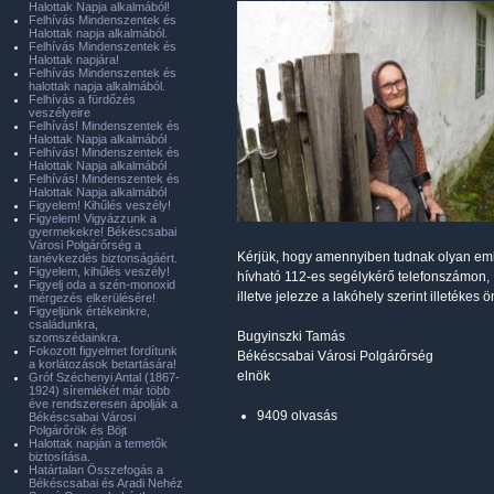
Halottak Napja alkalmából!
Felhívás Mindenszentek és
Halottak napja alkalmából.
Felhívás Mindenszentek és
Halottak napjára!
Felhívás Mindenszentek és
halottak napja alkalmából.
Felhívás a fürdőzés
veszélyeire
Felhívás! Mindenszentek és
Halottak Napja alkalmából
Felhívás! Mindenszentek és
Halottak Napja alkalmából
Felhívás! Mindenszentek és
Halottak Napja alkalmából
Figyelem! Kihűlés veszély!
Figyelem! Vigyázzunk a
gyermekekre! Békéscsabai
Városi Polgárőrség a
Kérjük, hogy amennyiben tudnak olyan embe
tanévkezdés biztonságáért.
Figyelem, kihűlés veszély!
hívható 112-es segélykérő telefonszámon,
Figyelj oda a szén-monoxid
illetve jelezze a lakóhely szerint illeték
mérgezés elkerülésére!
Figyeljünk értékeinkre,
családunkra,
Bugyinszki Tamás
szomszédainkra.
Fokozott figyelmet fordítunk
Békéscsabai Városi Polgárőrség
a korlátozások betartására!
elnök
Gróf Széchenyi Antal (1867-
1924) síremlékét már több
éve rendszeresen ápolják a
9409 olvasás
Békéscsabai Városi
Polgárőrök és Böjt
Halottak napján a temetők
biztosítása.
Határtalan Összefogás a
Békéscsabai és Aradi Nehéz