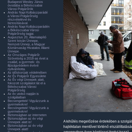
Budapesti Wesley János
óvodába a Békéscsabai
Városi Polgárőrök
András Napi Kolbászparádé
a Városi Polgárőrség
részvételével és
biztosításával.
András Napi Kolbászparádén
a Békéscsabai Városi
Polgárőrség tagjai.
Augusztus 20. Államalapító
Szent István Ünnepe,
Nemzeti Ünnep, a Magyar
Köztársaság Hivatalos Állami
Ünnepe.
Az Országos Polgárőr
Szövetség a 2018-as évet a
család, a gyermek- és
ifjúságvédelem évévé
nyilvánította.
Az időskorúak védelmében
Az Év Polgárőr Egyesülete
Az Év végi Ünnepek alatt,
fokozott szolgálatot lát el a
Békéscsabai Városi
Polgárőrség
Az év utolsó napján is
szolgálatban
Becsengettek! Vigyázzunk a
gyermekekre!
Becsöngettek! Vigyázzunk a
gyermekekre!
Biztonságban az interneten
Biztonságban az év végi
A kihűlés megelőzése érdekében a szolgálato
Ünnepek alatt is!
Biztonságban az év végi
hajléktalan mentővel történő elszállíttatásá
Ünnepek alatt!