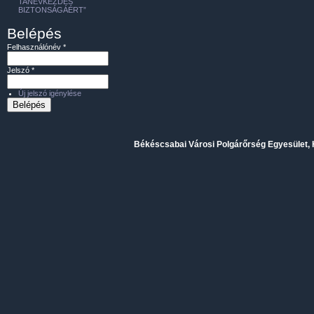
TANÉVKEZDÉS
BIZTONSÁGÁÉRT”
Belépés
Felhasználónév
*
Jelszó
*
Új jelszó igénylése
Békéscsabai Városi Polgárőrség Egyesület, H