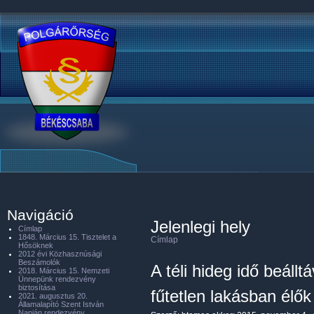
Navigáció
Jelenlegi hely
Címlap
1848. Március 15. Tisztelet a
Címlap
Hősöknek
2012 évi Közhasznúsági
Beszámolók
A téli hideg idő beáll
2018. Március 15. Nemzeti
Ünnepünk rendezvény
biztosítása
fűtetlen lakásban élők
2021. augusztus 20.
Államalapító Szent István
Napján rendezvény