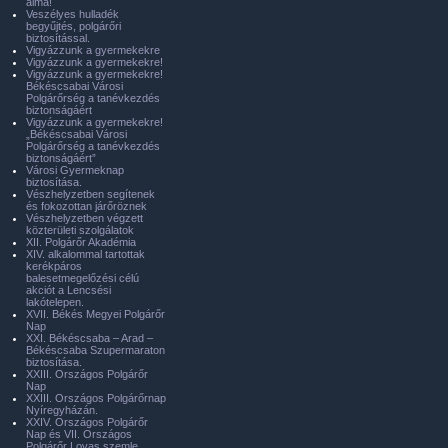
álma!
Veszélyes hulladék
begyűjtés, polgárőri
biztosítással.
Vigyázzunk a gyermekekre
Vigyázzunk a gyermekekre!
Vigyázzunk a gyermekekre!
Békéscsabai Városi
Polgárőrség a tanévkezdés
biztonságáért
Vigyázzunk a gyermekekre!
„Békéscsabai Városi
Polgárőrség a tanévkezdés
biztonságáért”
Városi Gyermeknap
biztosítása.
Vészhelyzetben segítenek
és fokozottan járőröznek
Vészhelyzetben végzett
közterületi szolgálatok
XII. Polgárőr Akadémia
XIV. alkalommal tartottak
kerékpáros
balesetmegelőzési célú
akciót a Lencsési
lakótelepen.
XVII. Békés Megyei Polgárőr
Nap
XXI. Békéscsaba – Arad –
Békéscsaba Szupermaraton
biztosítása.
XXIII. Országos Polgárőr
Nap
XXIII. Országos Polgárőrnap
Nyíregyházán.
XXIV. Országos Polgárőr
Nap és VII. Országos
Polgárőr Lovas szemle