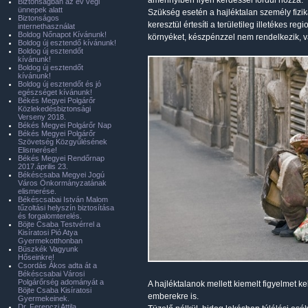
amennyiben ilyen kérdéssel fordul hozzá.
Biztonságban az év végi
ünnepek alatt
Szükség esetén a hajléktalan személy fizik
Biztonságos
keresztül értesíti a területileg illetékes r
internethasználat
Boldog Nőnapot Kívánunk!
környéket, készpénzzel nem rendelkezik, 
Boldog új esztendő kívánunk!
Boldog új esztendőt
kívánunk!
Boldog új esztendőt
kívánunk!
Boldog új esztendőt és jó
egészséget kívánunk!
Békés Megyei Polgárőr
Közlekedésbiztonsági
Verseny 2018.
Békés Megyei Polgárőr Nap
Békés Megyei Polgárőr
Szövetség Közgyűlésének
Elismerése!
Békés Megyei Rendőrnap
2017.április 23.
Békéscsaba Megyei Jogú
Város Önkormányzatának
elismerése.
Békéscsabai István Malom
tűzoltási helyszín biztosítása
és forgalomterelés.
Böjte Csaba Testvérrel a
Kisíratosi Pió Atya
Gyermekotthonban
Büszkék Vagyunk
Hőseinkre!
Csordás Ákos adta át a
Békéscsabai Városi
Polgárőrség adományát a
A hajléktalanok mellett kiemelt figyelmet k
Böjte Csaba Kisíratosi
emberekre is.
Gyermekeinek.
Dr. Ferenczi Attila