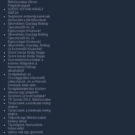
Békéscsabai Városi
Polgárőrségnél
SZENT ISTVÁN KIRÁLY
NAPJA
Segítsünk embertársainknak
átvészelni a téli időszakot!
Sikerekben Gazdag Boldog
Újesztendőt és Jó
Egészséget Kívánunk!
Sikerekben Gazdag Boldog
Újesztendőt és Jó
Egészséget Kívánunk!
Sikerekben, Gazdag, Boldog
Új Esztendőt Kívánunk!
Szent István Király Napja
Szent István Király Napja
Szeretettel köszöntjük a
kedves Hölgyeket a
Nemzetközi Nőnap
alkalmából!
Szolgálatban az
Országgyűlési képviselői
választások, és a Húsvéti
Ünnepek ideje alatt.
Szolgálatteljesítés közben
elhunyt egy polgárőr!
Szomorú szívvel tudatjuk!
TE Szedd 2014. Békéscsaba
Tanácsaink a kánikulai meleg
idejére
Tanácsaink a kánikulai meleg
idejére
Teljesült egy Békéscsabai
kislány álma!
Tisztelgünk Nemzetünk
Hősei előtt!
Valóra vált egy gyermek