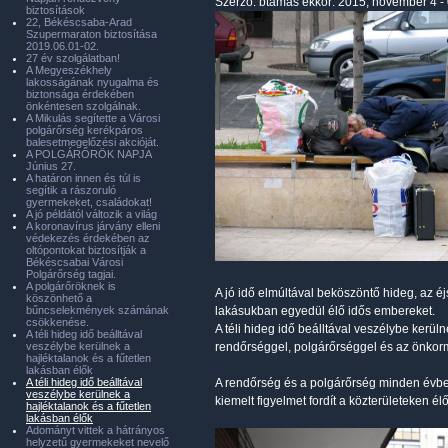
Szerző:
btamas
ekkor: 2015, november 4 -
biztosítások
22, Békéscsaba-Arad
Szupermaraton biztosítása
2019.06.01-02.
27 év szolgálatban!
A Megyeszékhely
lakosságának nyugalma és
biztonsága érdekében
önkéntesen szolgálnak.
A Mikulás segítette a Városi
polgárőrség kerékpáros
balesetmegelőzési akcióját.
A POLGÁRŐRÖK NAPJA
Június 27.
A határon innen és túl is
segítik a rászoruló
gyermekeket, családokat!
A jó példától változik a világ
A koronavírus járvány elleni
védekezés érdekében az
oltópontokat biztosítják a
Békéscsabai Városi
Polgárőrség tagjai.
A polgárőröknek is
A jó idő elmúltával beköszöntő hideg, az éj
köszönhető a
bűncselekmények számának
lakásukban egyedül élő idős embereket.
csökkenése.
A téli hideg idő beálltával veszélybe kerül
A téli hideg idő beálltával
veszélybe kerülnek a
rendőrséggel, polgárőrséggel és az önkor
hajléktalanok és a fűtetlen
lakásban élők
A téli hideg idő beálltával
A rendőrség és a polgárőrség minden évben
veszélybe kerülnek a
kiemelt figyelmet fordít a közterületeken é
hajléktalanok és a fűtetlen
lakásban élők
Adományt vittek a hátrányos
helyzetű gyermekeket nevelő