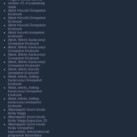
október 23. A szabadság
napja
Áldott Húsvéti Ünnepeket
Kívánunk
Áldott Húsvéti Ünnepeket
Kívánunk
Áldott Húsvéti Ünnepeket
Kívánunk
Áldott húsvéti ünnepeket
kívánunk!
Áldott, Békés Karácsonyi
Ünnepeket Kívánunk
Áldott, Békés Karácsonyi
Ünnepeket Kívánunk
Áldott, Békés Karácsonyi
Ünnepeket Kívánunk
Áldott, Békés Karácsonyi
Ünnepeket Kívánunk!
Áldott, békés húsvéti
ünnepeket kívánunk!
Áldott, békés, boldog
Karácsonyi Ünnepeket
kívánunk
Áldott, békés, boldog
Karácsonyi Ünnepeket
kívánunk
Áldott, békés, boldog
karácsonyi ünnepeket
kívánunk
Államalapító Szent István
Király Napja
Államalapító Szent István
Király Napja Augusztus 20.
Államalapító Szent István
Király Ünnepéhez
kapcsolódó, önkormányzati
programok biztosítása