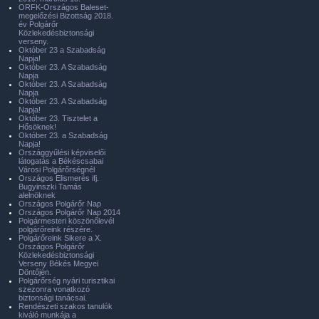
ORFK-Országos Baleset-
megelőzési Bizottság 2018.
év Polgárőr
Közlekedésbiztonsági
verseny.
Október 23 a Szabadság
Napja!
Október 23. A Szabadság
Napja
Október 23. A Szabadság
Napja
Október 23. A Szabadság
Napja!
Október 23. Tisztelet a
Hősöknek!
Október 23. a Szabadság
Napja!
Országgyűlési képviselői
látogatás a Békéscsabai
Városi Polgárőrségnél
Országos Elismerés ifj.
Bugyinszki Tamás
alelnöknek
Országos Polgárőr Nap
Országos Polgárőr Nap 2014
Polgármesteri köszönőlevél
polgárőreink részére.
Polgárőreink Sikere a X.
Országos Polgárőr
Közlekedésbiztonsági
Verseny Békés Megyei
Döntőjén.
Polgárőrség nyári turisztikai
szezonra vonatkozó
biztonsági tanácsai.
Rendészeti szakos tanulók
kiváló munkája a