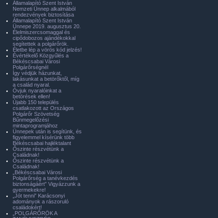
Államalapító Szent István
Nemzeti Ünnep alkalmából
rendezvények biztosítása
Államalapító Szent István
Ünnepe 2019. augusztus 20.
Élelmiszercsomaggal és
cipődobozos ajándékokkal
segítettek a polgárőrök.
Életbe lép a vörös kód jelzés!
Évértékelő Közgyűlés a
Békéscsabai Városi
Polgárőrségnél
Így védjük házunkat,
lakásunkat a betörőktől, míg
a család nyaral.
Óvjuk nyaralóinkat a
betörések ellen!
Újabb 150 település
csatlakozott az Országos
Polgárőr Szövetség
Bűnmegelőzési
mintaprogramjához
Ünnepek után is segítünk, és
figyelemmel kísérünk több
Békéscsabai hajléktalant
Őszinte részvétünk a
Családnak!
Őszinte részvétünk a
Családnak!
„Békéscsabai Városi
Polgárőrség a tanévkezdés
biztonságáért” Vigyázzunk a
gyermekekre!
„Jót tenni” Karácsonyi
adományok a rászoruló
családokért!
„POLGÁRŐRÖK A