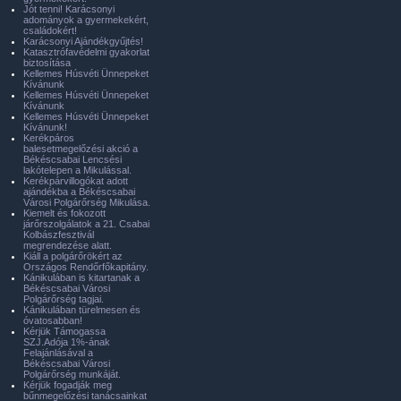
Jót tenni! Karácsonyi
adományok a gyermekekért,
családokért!
Karácsonyi Ajándékgyűjtés!
Katasztrófavédelmi gyakorlat
biztosítása
Kellemes Húsvéti Ünnepeket
Kívánunk
Kellemes Húsvéti Ünnepeket
Kívánunk
Kellemes Húsvéti Ünnepeket
Kívánunk!
Kerékpáros
balesetmegelőzési akció a
Békéscsabai Lencsési
lakótelepen a Mikulással.
Kerékpárvillogókat adott
ajándékba a Békéscsabai
Városi Polgárőrség Mikulása.
Kiemelt és fokozott
járőrszolgálatok a 21. Csabai
Kolbászfesztivál
megrendezése alatt.
Kiáll a polgárőrökért az
Országos Rendőrfőkapitány.
Kánikulában is kitartanak a
Békéscsabai Városi
Polgárőrség tagjai.
Kánikulában türelmesen és
óvatosabban!
Kérjük Támogassa
SZJ.Adója 1%-ának
Felajánlásával a
Békéscsabai Városi
Polgárőrség munkáját.
Kérjük fogadják meg
bűnmegelőzési tanácsainkat