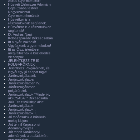
Sorsú Gyermekekért!
Húsvéti Élelmiszer Adomány
Böjte Csaba testvér
Nagyszalontai
Gyermekotthonának
Húsvétkor is a
rászorulóknak segítenek.
Húsvétkor is a rászorulókon
segítenek!
IX. András Napi
Kolbászparádé Békéscsabán
Itt a nyári vakáció!
Vigyázzunk a gyermekekre!
Itt az Ősz, jelentősen
megváltoznak a közlekedési
viszonyok.
JELENTKEZZ TE IS
POLGÁRŐRNEK!
Jelentkezz Polgárőrnek, és
legyél egy jó csapat tagja!
Járőrszolgálataink
Járőrszolgálatban
Járőrszolgálatban IV.
Járőrszolgálatban
polgárőreink
Járőrszolgálatok "Mindenki,
aki CSABAI!" Békéscsaba
300 Fesztivál ideje alatt.
Járőrszolgálatok
Járőrszolgálatok I.
Járőrszolgálatok II.
Jó tanácsaink a kánikulai
meleg idejére
Jót tenni! Karácsonyi
Adománygyűjtés
Jót tenni! Karácsonyi
adományok a családokért,
gyermekekért!