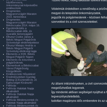
Tüzelő nélkül, hideg lakásban túlélési esé
házifőorvosra,
önkormányzati képviselőre
emlékeztünk
Védelmük érdekében a rendőrség a jelzőren
Drogmentes
megyei és települési önkormányzatok,
Magyarországért Maraton
2015. biztosítása
jegyzők és polgármesterek – közösen felha
Drogmentes
szervekkel és a civil szervezetekkel.
Magyarországért Maraton
Békéscsaba 2014. május 16.
Együttműködés a
Békéscsabán élők, és
nyaralók biztonságáért
Elhunyt Cseke János a
Békés Megyei Polgárőrök
Szövetsége elnökhelyettese
Elhunyt Matajsz András a
Békés Megyei Polgárőr
Szövetség elnökségi tagja
Elismerés a XVIII. Békés
Megyei Polgárőr Napon
Elismerés és köszönet a
polgárőröknek.
Elismerések a Békéscsabai
Városi Polgárőrség
Közgyűlésén.
Emlékezzünk Hőseinkre!
Eredményekben Gazdag
Boldog Új Esztendőt és Jó
Egészséget Kívánunk!
Az állami intézményeken, a civil szerveze
Felhívás
megelőzhetőek legyenek.
Felhívás Halottak Napja
Alkalmából
Így mindenki aktívan segítséget nyújthat a
Felhívás Halottak Napja
legveszélyeztetettebb,
alkalmából
Felhívás Mindenszentek és
tudottan magányos idős emberekre és az utc
Halottak Napja alkalmából
Felhívás Mindenszentek és