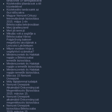
tanácsnok Úr támogatásával
Közlekedési jótanácsok a tél
közeledtével
Közlekedési tanácsaink az
őszi időszakra
Magyar Nemzeti Cirkusz
felvonulásának biztosítása
2015. május 1-én
Békéscsaba belvárosában
Merj újraéleszteni!
Mert jót tenni jó
Mikulás volt a segítője a
Békéscsabai Városi
Polgárőrség baleset-
megelőzési akciójának a
Lencsési Lakótelepen
Milyen esetben hívja a
segélyhívó számokat?
Mindenszentek és Halottak
napján a Békéscsabai
temetők biztosítása.
Mindenszentek és Halottak
napján a temetők biztosítása.
Mindenszentek és Halottak
napján temetők biztosítása.
Március 15 Nemzeti
Ünnepünk
Mély fájdalommal tudatjuk
Nemzeti Ünnepünk
Alkalmából Önkormányzati
Megemlékezés Biztosítása
2015. március 15.
Nemzeti Ünnepünk
alkalmából Önkormányzati
megemlékezés biztosítása
Nemzeti Ünnepünk
biztosítása Békéscsaba
2019. március 15.