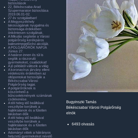
biztosítások
22, Békéscsaba-Arad
Szupermaraton biztosítása
2019.06.01-02.
27 év szolgálatban!
A Megyeszékhely
lakosságának nyugalma és
biztonsága érdekében
önkéntesen szolgálnak.
A Mikulás segítette a Városi
polgárőrség kerékpáros
balesetmegelőzési akcióját.
A POLGÁRŐRÖK NAPJA
Június 27.
A határon innen és túl is
segítik a rászoruló
gyermekeket, családokat!
A jó példától változik a világ
A koronavírus járvány elleni
védekezés érdekében az
oltópontokat biztosítják a
Békéscsabai Városi
Polgárőrség tagjai.
A polgárőröknek is
köszönhető a
bűncselekmények számának
csökkenése.
Bugyinszki Tamás
A téli hideg idő beálltával
veszélybe kerülnek a
Békéscsabai Városi Polgárőrség
hajléktalanok és a fűtetlen
elnök
lakásban élők
A téli hideg idő beálltával
veszélybe kerülnek a
6493 olvasás
hajléktalanok és a fűtetlen
lakásban élők
Adományt vittek a hátrányos
helyzetű gyermekeket nevelő