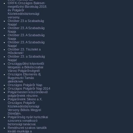
ORFK-Országos Baleset-
megelőzési Bizottság 2018.
év Polgárőr
Közlekedésbiztonsági
verseny.
Október 23 a Szabadság
Napja!
Október 23. A Szabadság
Napja
Október 23. A Szabadság
Napja
Október 23. A Szabadság
Napja!
Október 23. Tisztelet a
Hősöknek!
Október 23. a Szabadság
Napja!
Országgyűlési képviselői
látogatás a Békéscsabai
Városi Polgárőrségnél
Országos Elismerés ifj.
Bugyinszki Tamás
alelnöknek
Országos Polgárőr Nap
Országos Polgárőr Nap 2014
Polgármesteri köszönőlevél
polgárőreink részére.
Polgárőreink Sikere a X.
Országos Polgárőr
Közlekedésbiztonsági
Verseny Békés Megyei
Döntőjén.
Polgárőrség nyári turisztikai
szezonra vonatkozó
biztonsági tanácsai.
Rendészeti szakos tanulók
kiváló munkája a