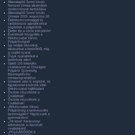
Államalapító Szent István
Nemzeti Ünnep alkalmából
rendezvények biztosítása
Államalapító Szent István
Ünnepe 2019. augusztus 20.
Élelmiszercsomaggal és
cipődobozos ajándékokkal
segítettek a polgárőrök.
Életbe lép a vörös kód jelzés!
Évértékelő Közgyűlés a
Békéscsabai Városi
Polgárőrségnél
Így védjük házunkat,
lakásunkat a betörőktől, míg
a család nyaral.
Óvjuk nyaralóinkat a
betörések ellen!
Újabb 150 település
csatlakozott az Országos
Polgárőr Szövetség
Bűnmegelőzési
mintaprogramjához
Ünnepek után is segítünk, és
figyelemmel kísérünk több
Békéscsabai hajléktalant
Őszinte részvétünk a
Családnak!
Őszinte részvétünk a
Családnak!
„Békéscsabai Városi
Polgárőrség a tanévkezdés
biztonságáért” Vigyázzunk a
gyermekekre!
„Jót tenni” Karácsonyi
adományok a rászoruló
családokért!
„POLGÁRŐRÖK A