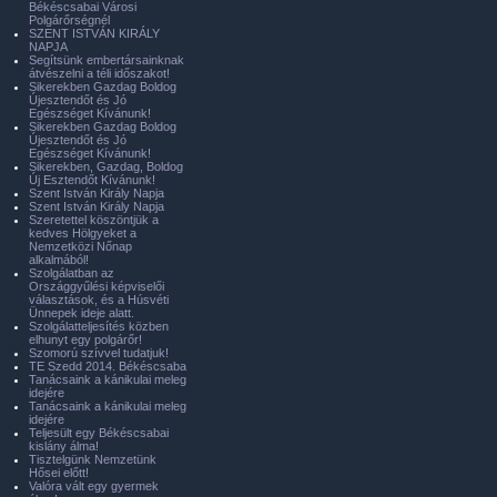
Békéscsabai Városi
Polgárőrségnél
SZENT ISTVÁN KIRÁLY
NAPJA
Segítsünk embertársainknak
átvészelni a téli időszakot!
Sikerekben Gazdag Boldog
Újesztendőt és Jó
Egészséget Kívánunk!
Sikerekben Gazdag Boldog
Újesztendőt és Jó
Egészséget Kívánunk!
Sikerekben, Gazdag, Boldog
Új Esztendőt Kívánunk!
Szent István Király Napja
Szent István Király Napja
Szeretettel köszöntjük a
kedves Hölgyeket a
Nemzetközi Nőnap
alkalmából!
Szolgálatban az
Országgyűlési képviselői
választások, és a Húsvéti
Ünnepek ideje alatt.
Szolgálatteljesítés közben
elhunyt egy polgárőr!
Szomorú szívvel tudatjuk!
TE Szedd 2014. Békéscsaba
Tanácsaink a kánikulai meleg
idejére
Tanácsaink a kánikulai meleg
idejére
Teljesült egy Békéscsabai
kislány álma!
Tisztelgünk Nemzetünk
Hősei előtt!
Valóra vált egy gyermek