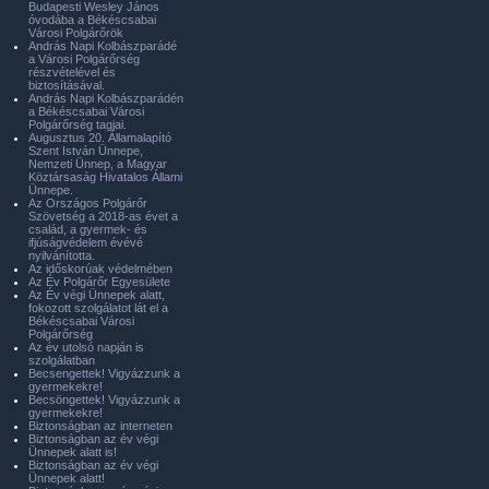
Budapesti Wesley János
óvodába a Békéscsabai
Városi Polgárőrök
András Napi Kolbászparádé
a Városi Polgárőrség
részvételével és
biztosításával.
András Napi Kolbászparádén
a Békéscsabai Városi
Polgárőrség tagjai.
Augusztus 20. Államalapító
Szent István Ünnepe,
Nemzeti Ünnep, a Magyar
Köztársaság Hivatalos Állami
Ünnepe.
Az Országos Polgárőr
Szövetség a 2018-as évet a
család, a gyermek- és
ifjúságvédelem évévé
nyilvánította.
Az időskorúak védelmében
Az Év Polgárőr Egyesülete
Az Év végi Ünnepek alatt,
fokozott szolgálatot lát el a
Békéscsabai Városi
Polgárőrség
Az év utolsó napján is
szolgálatban
Becsengettek! Vigyázzunk a
gyermekekre!
Becsöngettek! Vigyázzunk a
gyermekekre!
Biztonságban az interneten
Biztonságban az év végi
Ünnepek alatt is!
Biztonságban az év végi
Ünnepek alatt!