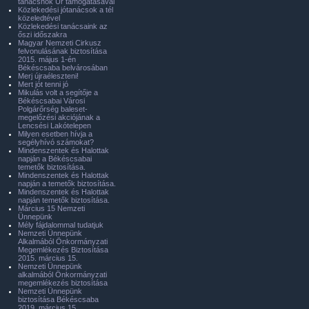
tanácsnok Úr támogatásával
Közlekedési jótanácsok a tél
közeledtével
Közlekedési tanácsaink az
őszi időszakra
Magyar Nemzeti Cirkusz
felvonulásának biztosítása
2015. május 1-én
Békéscsaba belvárosában
Merj újraéleszteni!
Mert jót tenni jó
Mikulás volt a segítője a
Békéscsabai Városi
Polgárőrség baleset-
megelőzési akciójának a
Lencsési Lakótelepen
Milyen esetben hívja a
segélyhívó számokat?
Mindenszentek és Halottak
napján a Békéscsabai
temetők biztosítása.
Mindenszentek és Halottak
napján a temetők biztosítása.
Mindenszentek és Halottak
napján temetők biztosítása.
Március 15 Nemzeti
Ünnepünk
Mély fájdalommal tudatjuk
Nemzeti Ünnepünk
Alkalmából Önkormányzati
Megemlékezés Biztosítása
2015. március 15.
Nemzeti Ünnepünk
alkalmából Önkormányzati
megemlékezés biztosítása
Nemzeti Ünnepünk
biztosítása Békéscsaba
2019. március 15.