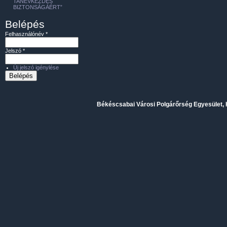
TANÉVKEZDÉS
BIZTONSÁGÁÉRT”
Belépés
Felhasználónév
*
Jelszó
*
Új jelszó igénylése
Békéscsabai Városi Polgárőrség Egyesület, H