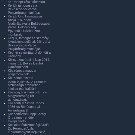
az Ünnepi készülődéskor
Kérjük támogassa a
Békéscsabai Városi
Polgárőrség munkáját.
Kérjük Önt Támogassa
Adója. 1%-ának
felajánlásával a Békéscsabai
Városi Polgárőrség
Egyesület Közhasznú
munkáját.
Kérjük, támogassa személyi
jövedelemadójának 1%-val a
Békéscsabai Városi
Polgárőrség munkáját.
Két hét szigorításról döntött a
Kormány.
Környezetvédelmi Nap 2014.
május 31. Békés Dánfoki
Üdülőközpont
Köszönet a magyar
polgárőröknek
Köszönet minden
polgárőrnek az országunk
biztonsága érdekében
kifejtett munkájáért!
Köszönjük a Hankook Tire
Magyarország Kft.
támogatását.
Köszöntjük Simon János
1956-os Békéscsabai
Forradalmárt!
Köszönőlevél Papp Károly
Országos rendőr-
főkapitánytól
Közlekedésbiztonsági Akció
Dr. Ferenczi Attila
Önkormányzati képviselő,