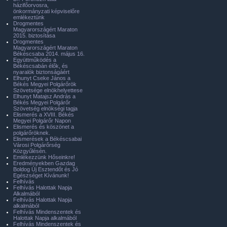
házifőorvosra,
önkormányzati képviselőre
emlékeztünk
Drogmentes
Magyarországért Maraton
2015. biztosítása
Drogmentes
Magyarországért Maraton
Békéscsaba 2014. május 16.
Együttműködés a
Békéscsabán élők, és
nyaralók biztonságáért
Elhunyt Cseke János a
Békés Megyei Polgárőrök
Szövetsége elnökhelyettese
Elhunyt Matajsz András a
Békés Megyei Polgárőr
Szövetség elnökségi tagja
Elismerés a XVIII. Békés
Megyei Polgárőr Napon
Elismerés és köszönet a
polgárőröknek.
Elismerések a Békéscsabai
Városi Polgárőrség
Közgyűlésén.
Emlékezzünk Hőseinkre!
Eredményekben Gazdag
Boldog Új Esztendőt és Jó
Egészséget Kívánunk!
Felhívás
Felhívás Halottak Napja
Alkalmából
Felhívás Halottak Napja
alkalmából
Felhívás Mindenszentek és
Halottak Napja alkalmából
Felhívás Mindenszentek és