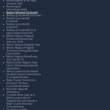
Biztonságban az év végi
ünnepek alatt
Biztonságos
internethasználat
Boldog Nőnapot Kívánunk!
Boldog új esztendő kívánunk!
Boldog új esztendőt
kívánunk!
Boldog új esztendőt
kívánunk!
Boldog új esztendőt és jó
egészséget kívánunk!
Békés Megyei Polgárőr
Közlekedésbiztonsági
Verseny 2018.
Békés Megyei Polgárőr Nap
Békés Megyei Polgárőr
Szövetség Közgyűlésének
Elismerése!
Békés Megyei Rendőrnap
2017.április 23.
Békéscsaba Megyei Jogú
Város Önkormányzatának
elismerése.
Békéscsabai István Malom
tűzoltási helyszín biztosítása
és forgalomterelés.
Böjte Csaba Testvérrel a
Kisíratosi Pió Atya
Gyermekotthonban
Büszkék Vagyunk
Hőseinkre!
Csordás Ákos adta át a
Békéscsabai Városi
Polgárőrség adományát a
Böjte Csaba Kisíratosi
Gyermekeinek.
Dr. Ferenczi Attila