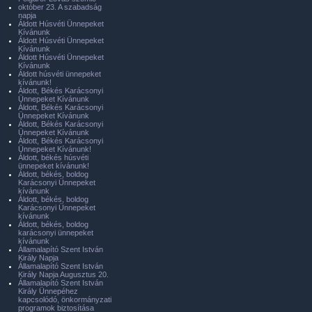
október 23. A szabadság
napja
Áldott Húsvéti Ünnepeket
Kívánunk
Áldott Húsvéti Ünnepeket
Kívánunk
Áldott Húsvéti Ünnepeket
Kívánunk
Áldott húsvéti ünnepeket
kívánunk!
Áldott, Békés Karácsonyi
Ünnepeket Kívánunk
Áldott, Békés Karácsonyi
Ünnepeket Kívánunk
Áldott, Békés Karácsonyi
Ünnepeket Kívánunk
Áldott, Békés Karácsonyi
Ünnepeket Kívánunk!
Áldott, békés húsvéti
ünnepeket kívánunk!
Áldott, békés, boldog
Karácsonyi Ünnepeket
kívánunk
Áldott, békés, boldog
Karácsonyi Ünnepeket
kívánunk
Áldott, békés, boldog
karácsonyi ünnepeket
kívánunk
Államalapító Szent István
Király Napja
Államalapító Szent István
Király Napja Augusztus 20.
Államalapító Szent István
Király Ünnepéhez
kapcsolódó, önkormányzati
programok biztosítása