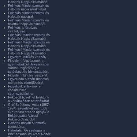
Halottak Napja alkalmából!
Felhívás Mindenszentek és
Halottak napja alkalmából.
Felhívás Mindenszentek és
Halottak napjára!
Felhívás Mindenszentek és
halottak napja alkalmából.
Felhívás a fürdőzés
veszélyeire
Felhívás! Mindenszentek és
Halottak Napja alkalmából
Felhívás! Mindenszentek és
Halottak Napja alkalmából
Felhívás! Mindenszentek és
Halottak Napja alkalmából
Figyelem! Kihűlés veszély!
Figyelem! Vigyázzunk a
gyermekekre! Békéscsabai
Városi Polgárőrség a
tanévkezdés biztonságáért.
Figyelem, kihűlés veszély!
Figyelj oda a szén-monoxid
mérgezés elkerülésére!
Figyeljünk értékeinkre,
családunkra,
szomszédainkra.
Fokozott figyelmet fordítunk
a korlátozások betartására!
Gróf Széchenyi Antal (1867-
1924) síremlékét már több
éve rendszeresen ápolják a
Békéscsabai Városi
Polgárőrök és Böjt
Halottak napján a temetők
biztosítása.
Határtalan Összefogás a
Békéscsabai és Aradi Nehéz