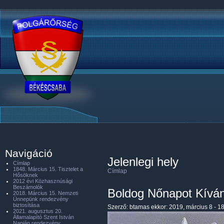
Navigáció
Jelenlegi hely
Címlap
1848. Március 15. Tisztelet a
Címlap
Hősöknek
2012 évi Közhasznúsági
Beszámolók
Boldog Nőnapot Kívá
2018. Március 15. Nemzeti
Ünnepünk rendezvény
biztosítása
Szerző:
btamas
ekkor: 2019, március 8 - 1
2021. augusztus 20.
Államalapító Szent István
Napján rendezvény