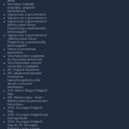
álma!
Veszélyes hulladék
begyűjtés, polgárőri
biztosítással.
Vigyázzunk a gyermekekre
Vigyázzunk a gyermekekre!
Vigyázzunk a gyermekekre!
Békéscsabai Városi
Polgárőrség a tanévkezdés
biztonságáért
Vigyázzunk a gyermekekre!
„Békéscsabai Városi
Polgárőrség a tanévkezdés
biztonságáért”
Városi Gyermeknap
biztosítása.
Vészhelyzetben segítenek
és fokozottan járőröznek
Vészhelyzetben végzett
közterületi szolgálatok
XII. Polgárőr Akadémia
XIV. alkalommal tartottak
kerékpáros
balesetmegelőzési célú
akciót a Lencsési
lakótelepen.
XVII. Békés Megyei Polgárőr
Nap
XXI. Békéscsaba – Arad –
Békéscsaba Szupermaraton
biztosítása.
XXIII. Országos Polgárőr
Nap
XXIII. Országos Polgárőrnap
Nyíregyházán.
XXIV. Országos Polgárőr
Nap és VII. Országos
Polgárőr Lovas szemle