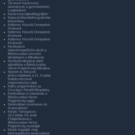
Jót tenni! Karácsonyi
adományok a gyermekekért,
családokért!
Karácsonyi Ajándékgyűjtés!
Katasztrófavédelmi gyakorlat
biztosítása
Kellemes Húsvéti Ünnepeket
Kívánunk
Kellemes Húsvéti Ünnepeket
Kívánunk
Kellemes Húsvéti Ünnepeket
Kívánunk!
Kerékpáros
balesetmegelőzési akció a
Békéscsabai Lencsési
lakótelepen a Mikulással.
Kerékpárvillogókat adott
ajándékba a Békéscsabai
Városi Polgárőrség Mikulása.
Kiemelt és fokozott
járőrszolgálatok a 21. Csabai
Kolbászfesztivál
megrendezése alatt.
Kiáll a polgárőrökért az
Országos Rendőrfőkapitány.
Kánikulában is kitartanak a
Békéscsabai Városi
Polgárőrség tagjai.
Kánikulában türelmesen és
óvatosabban!
Kérjük Támogassa
SZJ.Adója 1%-ának
Felajánlásával a
Békéscsabai Városi
Polgárőrség munkáját.
Kérjük fogadják meg
bűnmegelőzési tanácsainkat