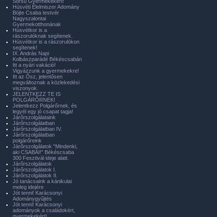
Sorsú Gyermekekért!
Húsvéti Élelmiszer Adomány
Böjte Csaba testvér
Nagyszalontai
Gyermekotthonának
Húsvétkor is a
rászorulóknak segítenek.
Húsvétkor is a rászorulókon
segítenek!
IX. András Napi
Kolbászparádé Békéscsabán
Itt a nyári vakáció!
Vigyázzunk a gyermekekre!
Itt az Ősz, jelentősen
megváltoznak a közlekedési
viszonyok.
JELENTKEZZ TE IS
POLGÁRŐRNEK!
Jelentkezz Polgárőrnek, és
legyél egy jó csapat tagja!
Járőrszolgálataink
Járőrszolgálatban
Járőrszolgálatban IV.
Járőrszolgálatban
polgárőreink
Járőrszolgálatok "Mindenki,
aki CSABAI!" Békéscsaba
300 Fesztivál ideje alatt.
Járőrszolgálatok
Járőrszolgálatok I.
Járőrszolgálatok II.
Jó tanácsaink a kánikulai
meleg idejére
Jót tenni! Karácsonyi
Adománygyűjtés
Jót tenni! Karácsonyi
adományok a családokért,
gyermekekért!