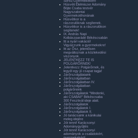
Sorsú Gyermekekért!
Húsvéti Élelmiszer Adomány
Böjte Csaba testvér
Nagyszalontai
Gyermekotthonának
Húsvétkor is a
rászorulóknak segítenek.
Húsvétkor is a rászorulókon
segítenek!
IX. András Napi
Kolbászparádé Békéscsabán
Itt a nyári vakáció!
Vigyázzunk a gyermekekre!
Itt az Ősz, jelentősen
megváltoznak a közlekedési
viszonyok.
JELENTKEZZ TE IS
POLGÁRŐRNEK!
Jelentkezz Polgárőrnek, és
legyél egy jó csapat tagja!
Járőrszolgálataink
Járőrszolgálatban
Járőrszolgálatban IV.
Járőrszolgálatban
polgárőreink
Járőrszolgálatok "Mindenki,
aki CSABAI!" Békéscsaba
300 Fesztivál ideje alatt.
Járőrszolgálatok
Járőrszolgálatok I.
Járőrszolgálatok II.
Jó tanácsaink a kánikulai
meleg idejére
Jót tenni! Karácsonyi
Adománygyűjtés
Jót tenni! Karácsonyi
adományok a családokért,
gyermekekért!