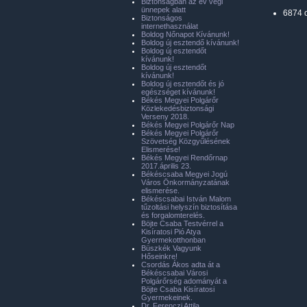
Biztonságban az év végi
ünnepek alatt
6874 
Biztonságos
internethasználat
Boldog Nőnapot Kívánunk!
Boldog új esztendő kívánunk!
Boldog új esztendőt
kívánunk!
Boldog új esztendőt
kívánunk!
Boldog új esztendőt és jó
egészséget kívánunk!
Békés Megyei Polgárőr
Közlekedésbiztonsági
Verseny 2018.
Békés Megyei Polgárőr Nap
Békés Megyei Polgárőr
Szövetség Közgyűlésének
Elismerése!
Békés Megyei Rendőrnap
2017.április 23.
Békéscsaba Megyei Jogú
Város Önkormányzatának
elismerése.
Békéscsabai István Malom
tűzoltási helyszín biztosítása
és forgalomterelés.
Böjte Csaba Testvérrel a
Kisíratosi Pió Atya
Gyermekotthonban
Büszkék Vagyunk
Hőseinkre!
Csordás Ákos adta át a
Békéscsabai Városi
Polgárőrség adományát a
Böjte Csaba Kisíratosi
Gyermekeinek.
Dr. Ferenczi Attila