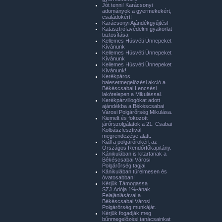
Jót tenni! Karácsonyi
adományok a gyermekekért,
családokért!
Karácsonyi Ajándékgyűjtés!
Katasztrófavédelmi gyakorlat
biztosítása
Kellemes Húsvéti Ünnepeket
Kívánunk
Kellemes Húsvéti Ünnepeket
Kívánunk
Kellemes Húsvéti Ünnepeket
Kívánunk!
Kerékpáros
balesetmegelőzési akció a
Békéscsabai Lencsési
lakótelepen a Mikulással.
Kerékpárvillogókat adott
ajándékba a Békéscsabai
Városi Polgárőrség Mikulása.
Kiemelt és fokozott
járőrszolgálatok a 21. Csabai
Kolbászfesztivál
megrendezése alatt.
Kiáll a polgárőrökért az
Országos Rendőrfőkapitány.
Kánikulában is kitartanak a
Békéscsabai Városi
Polgárőrség tagjai.
Kánikulában türelmesen és
óvatosabban!
Kérjük Támogassa
SZJ.Adója 1%-ának
Felajánlásával a
Békéscsabai Városi
Polgárőrség munkáját.
Kérjük fogadják meg
bűnmegelőzési tanácsainkat