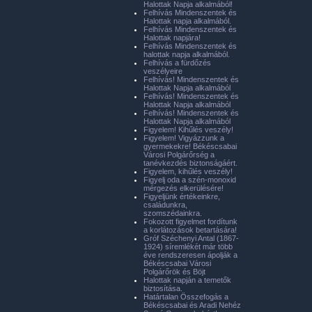
Halottak Napja alkalmából!
Felhívás Mindenszentek és
Halottak napja alkalmából.
Felhívás Mindenszentek és
Halottak napjára!
Felhívás Mindenszentek és
halottak napja alkalmából.
Felhívás a fürdőzés
veszélyeire
Felhívás! Mindenszentek és
Halottak Napja alkalmából
Felhívás! Mindenszentek és
Halottak Napja alkalmából
Felhívás! Mindenszentek és
Halottak Napja alkalmából
Figyelem! Kihűlés veszély!
Figyelem! Vigyázzunk a
gyermekekre! Békéscsabai
Városi Polgárőrség a
tanévkezdés biztonságáért.
Figyelem, kihűlés veszély!
Figyelj oda a szén-monoxid
mérgezés elkerülésére!
Figyeljünk értékeinkre,
családunkra,
szomszédainkra.
Fokozott figyelmet fordítunk
a korlátozások betartására!
Gróf Széchenyi Antal (1867-
1924) síremlékét már több
éve rendszeresen ápolják a
Békéscsabai Városi
Polgárőrök és Böjt
Halottak napján a temetők
biztosítása.
Határtalan Összefogás a
Békéscsabai és Aradi Nehéz