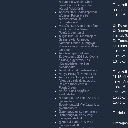
Budapesti Wesley János
Tervezett
óvodába a Békéscsabai
Városi Polgárőrök
09:30-tól
András Napi Kolbászparádé
10:00-től
a Városi Polgárőrség
részvételével és
biztosításával.
Dr. Kovác
András Napi Kolbászparádén
a Békéscsabai Városi
Dr. Simon
Polgárőrség tagjai.
Lezsák S
Augusztus 20. Államalapító
Szent István Ünnepe,
Dr. Túrós
Nemzeti Ünnep, a Magyar
Dr. Pinté
Köztársaság Hivatalos Állami
Ünnepe.
10:30-tól
Az Országos Polgárőr
10:40-től
Szövetség a 2018-as évet a
család, a gyermek- és
10:45-től
ifjúságvédelem évévé
nyilvánította.
Az időskorúak védelmében
Tervezett
Az Év Polgárőr Egyesülete
11:15-tő
Az Év végi Ünnepek alatt,
fokozott szolgálatot lát el a
11:50-től
Békéscsabai Városi
13:40-tő
Polgárőrség
Az év utolsó napján is
14:30-tól
szolgálatban
15:20-tól
Becsengettek! Vigyázzunk a
gyermekekre!
15:40-től
Becsöngettek! Vigyázzunk a
gyermekekre!
Biztonságban az interneten
Tisztelet
Biztonságban az év végi
Ünnepek alatt is!
Biztonságban az év végi
Országos
Ünnepek alatt!