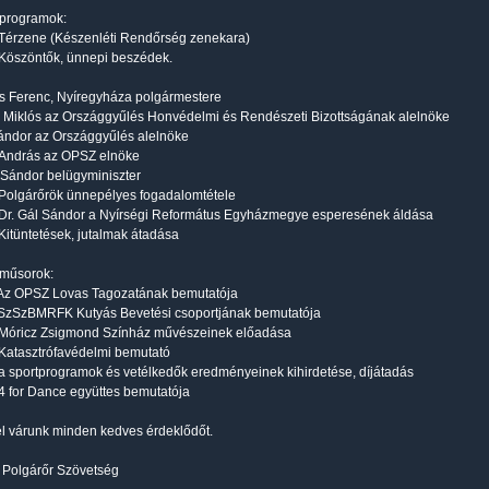
 programok:
 Térzene (Készenléti Rendőrség zenekara)
 Köszöntők, ünnepi beszédek.
s Ferenc, Nyíregyháza polgármestere
 Miklós az Országgyűlés Honvédelmi és Rendészeti Bizottságának alelnöke
ándor az Országgyűlés alelnöke
 András az OPSZ elnöke
r Sándor belügyminiszter
 Polgárőrök ünnepélyes fogadalomtétele
 Dr. Gál Sándor a Nyírségi Református Egyházmegye esperesének áldása
 Kitüntetések, jutalmak átadása
 műsorok:
l Az OPSZ Lovas Tagozatának bemutatója
 SzSzBMRFK Kutyás Bevetési csoportjának bemutatója
l Móricz Zsigmond Színház művészeinek előadása
 Katasztrófavédelmi bemutató
 a sportprogramok és vetélkedők eredményeinek kihirdetése, díjátadás
 4 for Dance együttes bemutatója
tel várunk minden kedves érdeklődőt.
 Polgárőr Szövetség