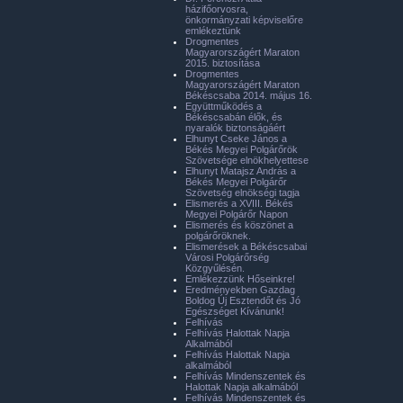
házifőorvosra,
önkormányzati képviselőre
emlékeztünk
Drogmentes
Magyarországért Maraton
2015. biztosítása
Drogmentes
Magyarországért Maraton
Békéscsaba 2014. május 16.
Együttműködés a
Békéscsabán élők, és
nyaralók biztonságáért
Elhunyt Cseke János a
Békés Megyei Polgárőrök
Szövetsége elnökhelyettese
Elhunyt Matajsz András a
Békés Megyei Polgárőr
Szövetség elnökségi tagja
Elismerés a XVIII. Békés
Megyei Polgárőr Napon
Elismerés és köszönet a
polgárőröknek.
Elismerések a Békéscsabai
Városi Polgárőrség
Közgyűlésén.
Emlékezzünk Hőseinkre!
Eredményekben Gazdag
Boldog Új Esztendőt és Jó
Egészséget Kívánunk!
Felhívás
Felhívás Halottak Napja
Alkalmából
Felhívás Halottak Napja
alkalmából
Felhívás Mindenszentek és
Halottak Napja alkalmából
Felhívás Mindenszentek és