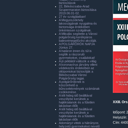
biztosítások
22, Békéscsaba-Arad
Szupermaraton biztosítása
2019.06.01-02.
27 év szolgálatban!
A Megyeszékhely
lakosságának nyugalma és
biztonsága érdekében
önkéntesen szolgálnak.
A Mikulás segítette a Városi
polgárőrség kerékpáros
balesetmegelőzési akcióját.
A POLGÁRŐRÖK NAPJA
Június 27.
A határon innen és túl is
segítik a rászoruló
gyermekeket, családokat!
A jó példától változik a világ
A koronavírus járvány elleni
védekezés érdekében az
oltópontokat biztosítják a
Békéscsabai Városi
Polgárőrség tagjai.
A polgárőröknek is
köszönhető a
bűncselekmények számának
csökkenése.
A téli hideg idő beálltával
veszélybe kerülnek a
XXIII. Or
hajléktalanok és a fűtetlen
lakásban élők
A téli hideg idő beálltával
Időpont: 
veszélybe kerülnek a
hajléktalanok és a fűtetlen
Helyszín:
lakásban élők
Cím: 4400
Adományt vittek a hátrányos
helyzetű gyermekeket nevelő