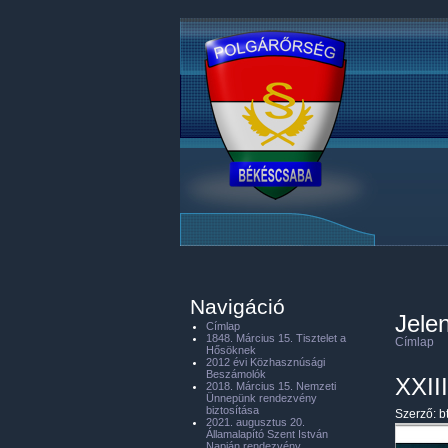
Navigáció
Jelen
Címlap
1848. Március 15. Tisztelet a
Címlap
Hősöknek
2012 évi Közhasznúsági
Beszámolók
XXII
2018. Március 15. Nemzeti
Ünnepünk rendezvény
biztosítása
Szerző:
b
2021. augusztus 20.
Államalapító Szent István
Napján rendezvény