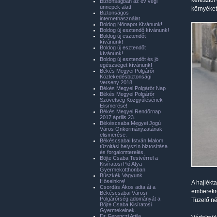
keresztül 
Biztonságban az év végi
ünnepek alatt
környéket
Biztonságos
internethasználat
Boldog Nőnapot Kívánunk!
Boldog új esztendő kívánunk!
Boldog új esztendőt
kívánunk!
Boldog új esztendőt
kívánunk!
Boldog új esztendőt és jó
egészséget kívánunk!
Békés Megyei Polgárőr
Közlekedésbiztonsági
Verseny 2018.
Békés Megyei Polgárőr Nap
Békés Megyei Polgárőr
Szövetség Közgyűlésének
Elismerése!
Békés Megyei Rendőrnap
2017.április 23.
Békéscsaba Megyei Jogú
Város Önkormányzatának
elismerése.
Békéscsabai István Malom
tűzoltási helyszín biztosítása
és forgalomterelés.
Böjte Csaba Testvérrel a
Kisíratosi Pió Atya
Gyermekotthonban
Büszkék Vagyunk
Hőseinkre!
A hajlékt
Csordás Ákos adta át a
emberekre
Békéscsabai Városi
Polgárőrség adományát a
Tüzelő né
Böjte Csaba Kisíratosi
Gyermekeinek.
Dr. Ferenczi Attila