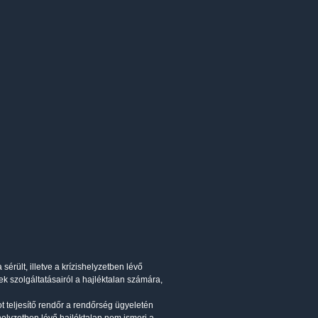
érült, illetve a krízishelyzetben lévő
tek szolgáltatásairól a hajléktalan számára,
t teljesítő rendőr a rendőrség ügyeletén