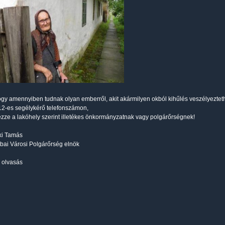
ogy amennyiben tudnak olyan emberről, akit akármilyen okból kihűlés veszélyeztet
12-es segélykérő telefonszámon,
elezze a lakóhely szerint illetékes önkormányzatnak vagy polgárőrségnek!
ki Tamás
ai Városi Polgárőrség elnök
 olvasás