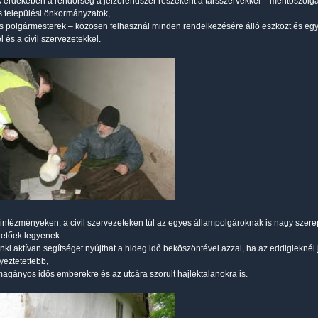
érdekében a rendőrség a jelzőrendszer részeként a társszervekkel – mentőszolgál
 települési önkormányzatok,
s polgármesterek – közösen felhasznál minden rendelkezésére álló eszközt és egy
 és a civil szervezetekkel.
 intézményeken, a civil szervezeteken túl az egyes állampolgároknak is nagy szere
etőek legyenek.
nki aktívan segítséget nyújthat a hideg idő beköszöntével azzal, ha az eddigieknél
yeztetettebb,
magányos idős emberekre és az utcára szorult hajléktalanokra is.