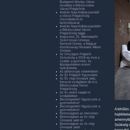
Budapesti Wesley János
óvodába a Békéscsabai
Városi Polgárőrök
András Napi Kolbászparádé
a Városi Polgárőrség
részvételével és
biztosításával.
András Napi Kolbászparádén
a Békéscsabai Városi
Polgárőrség tagjai.
Augusztus 20. Államalapító
Szent István Ünnepe,
Nemzeti Ünnep, a Magyar
Köztársaság Hivatalos Állami
Ünnepe.
Az Országos Polgárőr
Szövetség a 2018-as évet a
család, a gyermek- és
ifjúságvédelem évévé
nyilvánította.
Az időskorúak védelmében
Az Év Polgárőr Egyesülete
Az Év végi Ünnepek alatt,
fokozott szolgálatot lát el a
Békéscsabai Városi
Polgárőrség
Az év utolsó napján is
szolgálatban
Becsengettek! Vigyázzunk a
gyermekekre!
Becsöngettek! Vigyázzunk a
A kihűlés
gyermekekre!
Biztonságban az interneten
hajléktala
Biztonságban az év végi
amennyibe
Ünnepek alatt is!
Biztonságban az év végi
Szükség e
Ünnepek alatt!