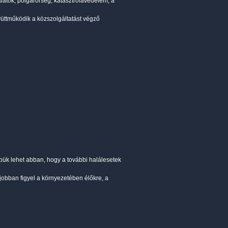
atok, polgárőrség, katasztrófavédelem, a
üttműködik a közszolgáltatást végző
pük lehet abban, hogy a további halálesetek
 jobban figyel a környezetében élőkre, a