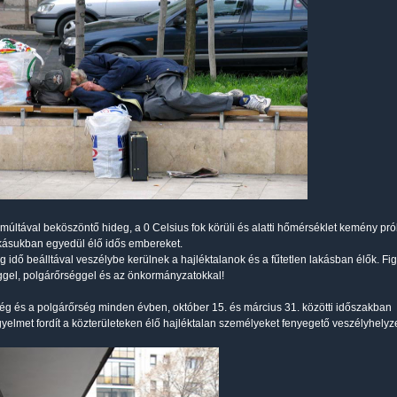
lmúltával beköszöntő hideg, a 0 Celsius fok körüli és alatti hőmérséklet kemény prób
akásukban egyedül élő idős embereket.
deg idő beálltával veszélybe kerülnek a hajléktalanok és a fűtetlen lakásban élők. F
gel, polgárőrséggel és az önkormányzatokkal!
ég és a polgárőrség minden évben, október 15. és március 31. közötti időszakban
igyelmet fordít a közterületeken élő hajléktalan személyeket fenyegető veszélyhelyze