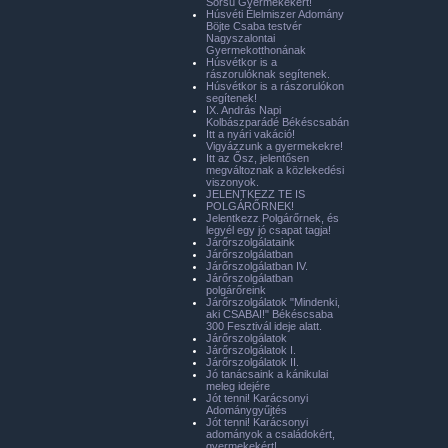
Sorsú Gyermekekért!
Húsvéti Élelmiszer Adomány
Böjte Csaba testvér
Nagyszalontai
Gyermekotthonának
Húsvétkor is a
rászorulóknak segítenek.
Húsvétkor is a rászorulókon
segítenek!
IX. András Napi
Kolbászparádé Békéscsabán
Itt a nyári vakáció!
Vigyázzunk a gyermekekre!
Itt az Ősz, jelentősen
megváltoznak a közlekedési
viszonyok.
JELENTKEZZ TE IS
POLGÁRŐRNEK!
Jelentkezz Polgárőrnek, és
legyél egy jó csapat tagja!
Járőrszolgálataink
Járőrszolgálatban
Járőrszolgálatban IV.
Járőrszolgálatban
polgárőreink
Járőrszolgálatok "Mindenki,
aki CSABAI!" Békéscsaba
300 Fesztivál ideje alatt.
Járőrszolgálatok
Járőrszolgálatok I.
Járőrszolgálatok II.
Jó tanácsaink a kánikulai
meleg idejére
Jót tenni! Karácsonyi
Adománygyűjtés
Jót tenni! Karácsonyi
adományok a családokért,
gyermekekért!