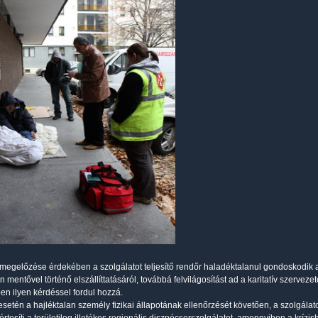
 megelőzése érdekében a szolgálatot teljesítő rendőr haladéktalanul gondoskodik a s
n mentővel történő elszállíttatásáról, továbbá felvilágosítást ad a karitatív szerveze
n ilyen kérdéssel fordul hozzá.
setén a hajléktalan személy fizikai állapotának ellenőrzését követően, a szolgálato