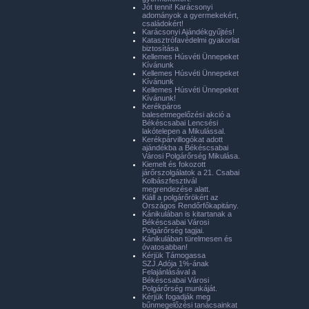
Jót tenni! Karácsonyi
adományok a gyermekekért,
családokért!
Karácsonyi Ajándékgyűjtés!
Katasztrófavédelmi gyakorlat
biztosítása
Kellemes Húsvéti Ünnepeket
Kívánunk
Kellemes Húsvéti Ünnepeket
Kívánunk
Kellemes Húsvéti Ünnepeket
Kívánunk!
Kerékpáros
balesetmegelőzési akció a
Békéscsabai Lencsési
lakótelepen a Mikulással.
Kerékpárvillogókat adott
ajándékba a Békéscsabai
Városi Polgárőrség Mikulása.
Kiemelt és fokozott
járőrszolgálatok a 21. Csabai
Kolbászfesztivál
megrendezése alatt.
Kiáll a polgárőrökért az
Országos Rendőrfőkapitány.
Kánikulában is kitartanak a
Békéscsabai Városi
Polgárőrség tagjai.
Kánikulában türelmesen és
óvatosabban!
Kérjük Támogassa
SZJ.Adója 1%-ának
Felajánlásával a
Békéscsabai Városi
Polgárőrség munkáját.
Kérjük fogadják meg
bűnmegelőzési tanácsainkat