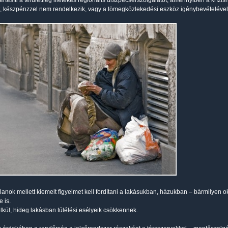
értesíti a területileg illetékes regionális diszpécserszolgálatot, amennyiben a kríz
, készpénzzel nem rendelkezik, vagy a tömegközlekedési eszköz igénybevételével
alanok mellett kiemelt figyelmet kell fordítani a lakásukban, házukban – bármilyen o
 is.
lkül, hideg lakásban túlélési esélyeik csökkennek.