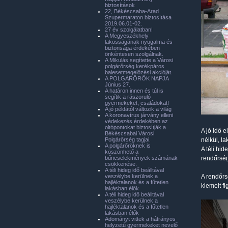
biztosítások
22, Békéscsaba-Arad
Szupermaraton biztosítása
2019.06.01-02.
27 év szolgálatban!
A Megyeszékhely
lakosságának nyugalma és
biztonsága érdekében
önkéntesen szolgálnak.
A Mikulás segítette a Városi
polgárőrség kerékpáros
balesetmegelőzési akcióját.
A POLGÁRŐRÖK NAPJA
Június 27.
A határon innen és túl is
segítik a rászoruló
gyermekeket, családokat!
A jó példától változik a világ
A koronavírus járvány elleni
védekezés érdekében az
oltópontokat biztosítják a
A jó idő e
Békéscsabai Városi
Polgárőrség tagjai.
nélkül, l
A polgárőröknek is
A téli hi
köszönhető a
bűncselekmények számának
rendőrség
csökkenése.
A téli hideg idő beálltával
veszélybe kerülnek a
A rendőrs
hajléktalanok és a fűtetlen
kiemelt f
lakásban élők
A téli hideg idő beálltával
veszélybe kerülnek a
hajléktalanok és a fűtetlen
lakásban élők
Adományt vittek a hátrányos
helyzetű gyermekeket nevelő