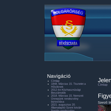
Navigáció
Jelen
Címlap
1848. Március 15. Tisztelet a
Címlap
Hősöknek
2012 évi Közhasznúsági
Beszámolók
Figy
2018. Március 15. Nemzeti
Ünnepünk rendezvény
biztosítása
Szerző:
b
2021. augusztus 20.
Államalapító Szent István
Napján rendezvény