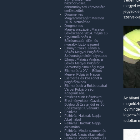
Védelmük 
házifőorvosra,
megyei és
önkormányzati képviselőre
emlékeztünk
jegyzők é
Drogmentes
szervekkel
Magyarországért Maraton
2015. biztosítása
Drogmentes
Magyarországért Maraton
Békéscsaba 2014. május 16.
Együttműködés a
Békéscsabán élők, és
nyaralók biztonságáért
Elhunyt Cseke János a
Békés Megyei Polgárőrök
Szövetsége elnökhelyettese
Elhunyt Matajsz András a
Békés Megyei Polgárőr
Szövetség elnökségi tagja
Elismerés a XVIII. Békés
Megyei Polgárőr Napon
Elismerés és köszönet a
polgárőröknek.
Elismerések a Békéscsabai
Városi Polgárőrség
Közgyűlésén.
Emlékezzünk Hőseinkre!
Az állami
Eredményekben Gazdag
megelőzh
Boldog Új Esztendőt és Jó
Egészséget Kívánunk!
Így minde
Felhívás
legveszél
Felhívás Halottak Napja
Alkalmából
tudottan 
Felhívás Halottak Napja
alkalmából
Felhívás Mindenszentek és
Halottak Napja alkalmából
Felhívás Mindenszentek és