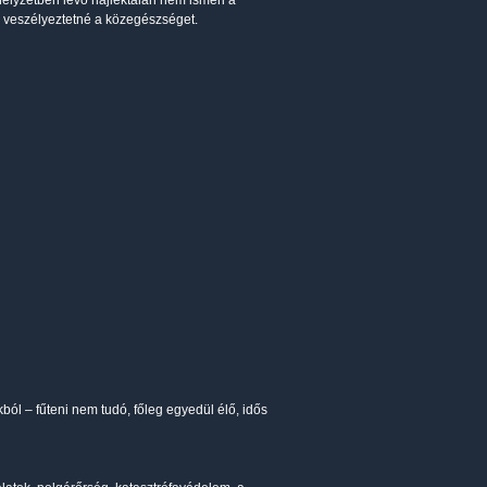
ishelyzetben lévő hajléktalan nem ismeri a
 veszélyeztetné a közegészséget.
kból – fűteni nem tudó, főleg egyedül élő, idős