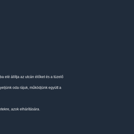
a elé állítja az utcán élőket és a tüzelő
igyeljünk oda rájuk, működjünk együtt a
tekre, azok elhárítására.