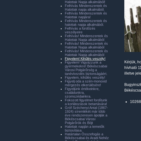
Halottak Napja alkalmából!
Felhívás Mindenszentek és
Halottak napja alkalmából.
Felhívás Mindenszentek és
Halottak napjára!
Felhívás Mindenszentek és
halottak napja alkalmából.
Felhívás a fürdőzés
veszélyeire
Felhívás! Mindenszentek és
Halottak Napja alkalmából
Felhívás! Mindenszentek és
Halottak Napja alkalmából
Felhívás! Mindenszentek és
Halottak Napja alkalmából
Figyelem! Kihűlés veszély!
Kérjük, h
Figyelem! Vigyázzunk a
gyermekekre! Békéscsabai
hívható 1
Városi Polgárőrség a
illetve j
tanévkezdés biztonságáért.
Figyelem, kihűlés veszély!
Figyelj oda a szén-monoxid
Bugyinsz
mérgezés elkerülésére!
Figyeljünk értékeinkre,
Békéscsab
családunkra,
szomszédainkra.
Fokozott figyelmet fordítunk
10268
a korlátozások betartására!
Gróf Széchenyi Antal (1867-
1924) síremlékét már több
éve rendszeresen ápolják a
Békéscsabai Városi
Polgárőrök és Böjt
Halottak napján a temetők
biztosítása.
Határtalan Összefogás a
Békéscsabai és Aradi Nehéz