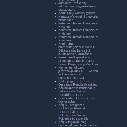
Jót tenni! Karácsonyi
adományok a gyermekekért,
családokért!
Karácsonyi Ajándékgyűjtés!
Katasztrófavédelmi gyakorlat
biztosítása
Kellemes Húsvéti Ünnepeket
Kívánunk
Kellemes Húsvéti Ünnepeket
Kívánunk
Kellemes Húsvéti Ünnepeket
Kívánunk!
Kerékpáros
balesetmegelőzési akció a
Békéscsabai Lencsési
lakótelepen a Mikulással.
Kerékpárvillogókat adott
ajándékba a Békéscsabai
Városi Polgárőrség Mikulása.
Kiemelt és fokozott
járőrszolgálatok a 21. Csabai
Kolbászfesztivál
megrendezése alatt.
Kiáll a polgárőrökért az
Országos Rendőrfőkapitány.
Kánikulában is kitartanak a
Békéscsabai Városi
Polgárőrség tagjai.
Kánikulában türelmesen és
óvatosabban!
Kérjük Támogassa
SZJ.Adója 1%-ának
Felajánlásával a
Békéscsabai Városi
Polgárőrség munkáját.
Kérjük fogadják meg
bűnmegelőzési tanácsainkat