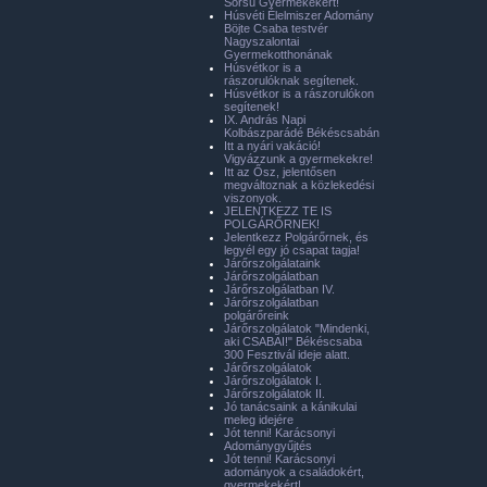
Sorsú Gyermekekért!
Húsvéti Élelmiszer Adomány
Böjte Csaba testvér
Nagyszalontai
Gyermekotthonának
Húsvétkor is a
rászorulóknak segítenek.
Húsvétkor is a rászorulókon
segítenek!
IX. András Napi
Kolbászparádé Békéscsabán
Itt a nyári vakáció!
Vigyázzunk a gyermekekre!
Itt az Ősz, jelentősen
megváltoznak a közlekedési
viszonyok.
JELENTKEZZ TE IS
POLGÁRŐRNEK!
Jelentkezz Polgárőrnek, és
legyél egy jó csapat tagja!
Járőrszolgálataink
Járőrszolgálatban
Járőrszolgálatban IV.
Járőrszolgálatban
polgárőreink
Járőrszolgálatok "Mindenki,
aki CSABAI!" Békéscsaba
300 Fesztivál ideje alatt.
Járőrszolgálatok
Járőrszolgálatok I.
Járőrszolgálatok II.
Jó tanácsaink a kánikulai
meleg idejére
Jót tenni! Karácsonyi
Adománygyűjtés
Jót tenni! Karácsonyi
adományok a családokért,
gyermekekért!