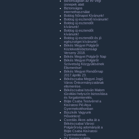
Biztonságban az év végi
ünnepek alatt
Biztonságos
internethasználat
Boldog Nőnapot Kívánunk!
Boldog új esztendő kívánunk!
Boldog új esztendőt
kívánunk!
Boldog új esztendőt
kívánunk!
Boldog új esztendőt és jó
egészséget kívánunk!
Békés Megyei Polgárőr
Közlekedésbiztonsági
Verseny 2018.
Békés Megyei Polgárőr Nap
Békés Megyei Polgárőr
Szövetség Közgyűlésének
Elismerése!
Békés Megyei Rendőrnap
2017.április 23.
Békéscsaba Megyei Jogú
Város Önkormányzatának
elismerése.
Békéscsabai István Malom
tűzoltási helyszín biztosítása
és forgalomterelés.
Böjte Csaba Testvérrel a
Kisíratosi Pió Atya
Gyermekotthonban
Büszkék Vagyunk
Hőseinkre!
Csordás Ákos adta át a
Békéscsabai Városi
Polgárőrség adományát a
Böjte Csaba Kisíratosi
Gyermekeinek.
Dr. Ferenczi Attila