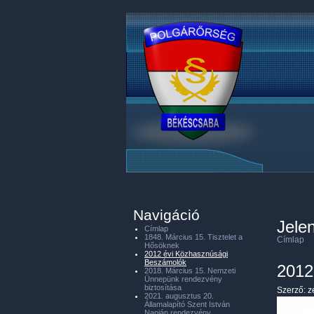
Navigáció
Jelen
Címlap
1848. Március 15. Tisztelet a
Címlap
Hősöknek
2012 évi Közhasznúsági
Beszámolók
2012
2018. Március 15. Nemzeti
Ünnepünk rendezvény
biztosítása
Szerző:
z
2021. augusztus 20.
Államalapító Szent István
Napján rendezvény