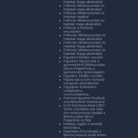
Halottak Napja alkalmából!
Felhívás Mindenszentek és
Halottak napja alkalmából.
Felhívás Mindenszentek és
Halottak napjára!
Felhívás Mindenszentek és
halottak napja alkalmából.
Felhívás a fürdőzés
veszélyeire
Felhívás! Mindenszentek és
Halottak Napja alkalmából
Felhívás! Mindenszentek és
Halottak Napja alkalmából
Felhívás! Mindenszentek és
Halottak Napja alkalmából
Figyelem! Kihűlés veszély!
Figyelem! Vigyázzunk a
gyermekekre! Békéscsabai
Városi Polgárőrség a
tanévkezdés biztonságáért.
Figyelem, kihűlés veszély!
Figyelj oda a szén-monoxid
mérgezés elkerülésére!
Figyeljünk értékeinkre,
családunkra,
szomszédainkra.
Fokozott figyelmet fordítunk
a korlátozások betartására!
Gróf Széchenyi Antal (1867-
1924) síremlékét már több
éve rendszeresen ápolják a
Békéscsabai Városi
Polgárőrök és Böjt
Halottak napján a temetők
biztosítása.
Határtalan Összefogás a
Békéscsabai és Aradi Nehéz