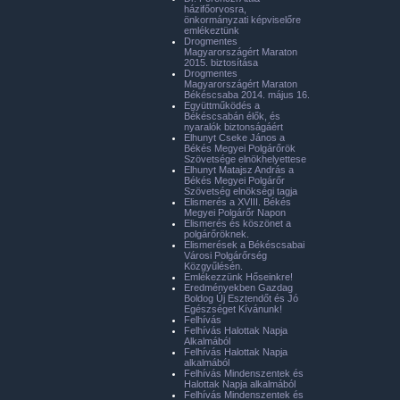
házifőorvosra,
önkormányzati képviselőre
emlékeztünk
Drogmentes
Magyarországért Maraton
2015. biztosítása
Drogmentes
Magyarországért Maraton
Békéscsaba 2014. május 16.
Együttműködés a
Békéscsabán élők, és
nyaralók biztonságáért
Elhunyt Cseke János a
Békés Megyei Polgárőrök
Szövetsége elnökhelyettese
Elhunyt Matajsz András a
Békés Megyei Polgárőr
Szövetség elnökségi tagja
Elismerés a XVIII. Békés
Megyei Polgárőr Napon
Elismerés és köszönet a
polgárőröknek.
Elismerések a Békéscsabai
Városi Polgárőrség
Közgyűlésén.
Emlékezzünk Hőseinkre!
Eredményekben Gazdag
Boldog Új Esztendőt és Jó
Egészséget Kívánunk!
Felhívás
Felhívás Halottak Napja
Alkalmából
Felhívás Halottak Napja
alkalmából
Felhívás Mindenszentek és
Halottak Napja alkalmából
Felhívás Mindenszentek és