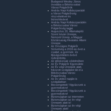
Budapesti Wesley János
óvodába a Békéscsabai
Városi Polgárőrök
András Napi Kolbászparádé
a Városi Polgárőrség
részvételével és
biztosításával.
András Napi Kolbászparádén
a Békéscsabai Városi
Polgárőrség tagjai.
Augusztus 20. Államalapító
Szent István Ünnepe,
Nemzeti Ünnep, a Magyar
Köztársaság Hivatalos Állami
Ünnepe.
Az Országos Polgárőr
Szövetség a 2018-as évet a
család, a gyermek- és
ifjúságvédelem évévé
nyilvánította.
Az időskorúak védelmében
Az Év Polgárőr Egyesülete
Az Év végi Ünnepek alatt,
fokozott szolgálatot lát el a
Békéscsabai Városi
Polgárőrség
Az év utolsó napján is
szolgálatban
Becsengettek! Vigyázzunk a
gyermekekre!
Becsöngettek! Vigyázzunk a
gyermekekre!
Biztonságban az interneten
Biztonságban az év végi
Ünnepek alatt is!
Biztonságban az év végi
Ünnepek alatt!