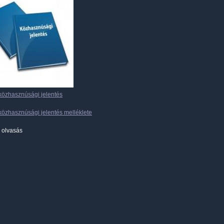
közhasznúsági jelentés
közhasznúsági jelentés melléklete
 olvasás