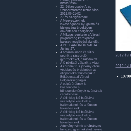
biztosítások
22, Békéscsaba-Arad
Szupermaraton biztosítása
2019.06.01-02.
27 év szolgálatban!
A Megyeszékhely
lakosságának nyugalma és
biztonsága érdekében
önkéntesen szolgálnak.
A Mikulás segítette a Városi
polgárőrség kerékpáros
balesetmegelőzési akcióját.
A POLGÁRŐRÖK NAPJA
Június 27.
A határon innen és túl is
2012 évi 
segítik a rászoruló
gyermekeket, családokat!
A jó példától változik a világ
2012 évi 
A koronavírus járvány elleni
védekezés érdekében az
oltópontokat biztosítják a
10709
Békéscsabai Városi
Polgárőrség tagjai.
A polgárőröknek is
köszönhető a
bűncselekmények számának
csökkenése.
A téli hideg idő beálltával
veszélybe kerülnek a
hajléktalanok és a fűtetlen
lakásban élők
A téli hideg idő beálltával
veszélybe kerülnek a
hajléktalanok és a fűtetlen
lakásban élők
Adományt vittek a hátrányos
helyzetű gyermekeket nevelő