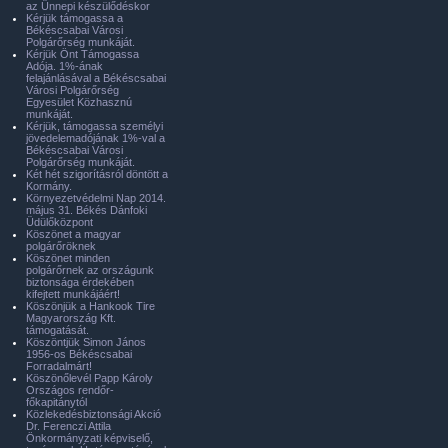
az Ünnepi készülődéskor
Kérjük támogassa a
Békéscsabai Városi
Polgárőrség munkáját.
Kérjük Önt Támogassa
Adója. 1%-ának
felajánlásával a Békéscsabai
Városi Polgárőrség
Egyesület Közhasznú
munkáját.
Kérjük, támogassa személyi
jövedelemadójának 1%-val a
Békéscsabai Városi
Polgárőrség munkáját.
Két hét szigorításról döntött a
Kormány.
Környezetvédelmi Nap 2014.
május 31. Békés Dánfoki
Üdülőközpont
Köszönet a magyar
polgárőröknek
Köszönet minden
polgárőrnek az országunk
biztonsága érdekében
kifejtett munkájáért!
Köszönjük a Hankook Tire
Magyarország Kft.
támogatását.
Köszöntjük Simon János
1956-os Békéscsabai
Forradalmárt!
Köszönőlevél Papp Károly
Országos rendőr-
főkapitánytól
Közlekedésbiztonsági Akció
Dr. Ferenczi Attila
Önkormányzati képviselő,