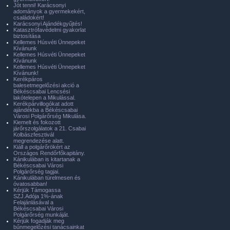
Jót tenni! Karácsonyi
adományok a gyermekekért,
családokért!
Karácsonyi Ajándékgyűjtés!
Katasztrófavédelmi gyakorlat
biztosítása
Kellemes Húsvéti Ünnepeket
Kívánunk
Kellemes Húsvéti Ünnepeket
Kívánunk
Kellemes Húsvéti Ünnepeket
Kívánunk!
Kerékpáros
balesetmegelőzési akció a
Békéscsabai Lencsési
lakótelepen a Mikulással.
Kerékpárvillogókat adott
ajándékba a Békéscsabai
Városi Polgárőrség Mikulása.
Kiemelt és fokozott
járőrszolgálatok a 21. Csabai
Kolbászfesztivál
megrendezése alatt.
Kiáll a polgárőrökért az
Országos Rendőrfőkapitány.
Kánikulában is kitartanak a
Békéscsabai Városi
Polgárőrség tagjai.
Kánikulában türelmesen és
óvatosabban!
Kérjük Támogassa
SZJ.Adója 1%-ának
Felajánlásával a
Békéscsabai Városi
Polgárőrség munkáját.
Kérjük fogadják meg
bűnmegelőzési tanácsainkat