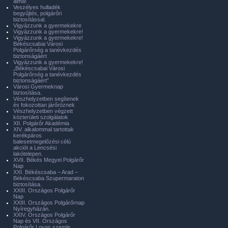
álma!
Veszélyes hulladék
begyűjtés, polgárőri
biztosítással.
Vigyázzunk a gyermekekre
Vigyázzunk a gyermekekre!
Vigyázzunk a gyermekekre!
Békéscsabai Városi
Polgárőrség a tanévkezdés
biztonságáért
Vigyázzunk a gyermekekre!
„Békéscsabai Városi
Polgárőrség a tanévkezdés
biztonságáért”
Városi Gyermeknap
biztosítása.
Vészhelyzetben segítenek
és fokozottan járőröznek
Vészhelyzetben végzett
közterületi szolgálatok
XII. Polgárőr Akadémia
XIV. alkalommal tartottak
kerékpáros
balesetmegelőzési célú
akciót a Lencsési
lakótelepen.
XVII. Békés Megyei Polgárőr
Nap
XXI. Békéscsaba – Arad –
Békéscsaba Szupermaraton
biztosítása.
XXIII. Országos Polgárőr
Nap
XXIII. Országos Polgárőrnap
Nyíregyházán.
XXIV. Országos Polgárőr
Nap és VII. Országos
Polgárőr Lovas szemle