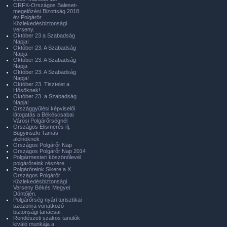
ORFK-Országos Baleset-
megelőzési Bizottság 2018.
év Polgárőr
Közlekedésbiztonsági
verseny.
Október 23 a Szabadság
Napja!
Október 23. A Szabadság
Napja
Október 23. A Szabadság
Napja
Október 23. A Szabadság
Napja!
Október 23. Tisztelet a
Hősöknek!
Október 23. a Szabadság
Napja!
Országgyűlési képviselői
látogatás a Békéscsabai
Városi Polgárőrségnél
Országos Elismerés ifj.
Bugyinszki Tamás
alelnöknek
Országos Polgárőr Nap
Országos Polgárőr Nap 2014
Polgármesteri köszönőlevél
polgárőreink részére.
Polgárőreink Sikere a X.
Országos Polgárőr
Közlekedésbiztonsági
Verseny Békés Megyei
Döntőjén.
Polgárőrség nyári turisztikai
szezonra vonatkozó
biztonsági tanácsai.
Rendészeti szakos tanulók
kiváló munkája a