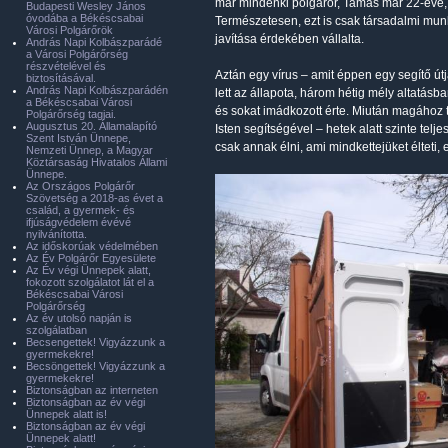
már mindenki polgárőr, Tamás már 22-éve, 
Budapesti Wesley János
óvodába a Békéscsabai
Természetesen, ezt is csak társadalmi m
Városi Polgárőrök
javítása érdekében vállalta.
András Napi Kolbászparádé
a Városi Polgárőrség
részvételével és
Aztán egy vírus – amit éppen egy segítő útj
biztosításával.
András Napi Kolbászparádén
lett az állapota, három hétig mély altatásban
a Békéscsabai Városi
és sokat imádkozott érte. Miután magához té
Polgárőrség tagjai.
Augusztus 20. Államalapító
Isten segítségével – hetek alatt szinte telj
Szent István Ünnepe,
csak annak élni, ami mindkettejüket élteti,
Nemzeti Ünnep, a Magyar
Köztársaság Hivatalos Állami
Ünnepe.
Az Országos Polgárőr
Szövetség a 2018-as évet a
család, a gyermek- és
ifjúságvédelem évévé
nyilvánította.
Az időskorúak védelmében
Az Év Polgárőr Egyesülete
Az Év végi Ünnepek alatt,
fokozott szolgálatot lát el a
Békéscsabai Városi
Polgárőrség
Az év utolsó napján is
szolgálatban
Becsengettek! Vigyázzunk a
gyermekekre!
Becsöngettek! Vigyázzunk a
gyermekekre!
Biztonságban az interneten
Biztonságban az év végi
Ünnepek alatt is!
Biztonságban az év végi
Ünnepek alatt!