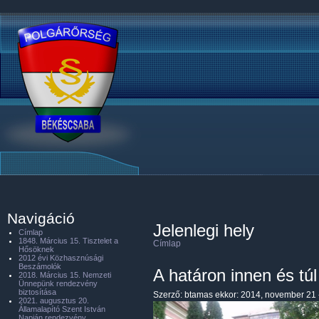
Navigáció
Jelenlegi hely
Címlap
1848. Március 15. Tisztelet a
Címlap
Hősöknek
2012 évi Közhasznúsági
Beszámolók
A határon innen és túl
2018. Március 15. Nemzeti
Ünnepünk rendezvény
biztosítása
Szerző:
btamas
ekkor: 2014, november 21 
2021. augusztus 20.
Államalapító Szent István
Napján rendezvény