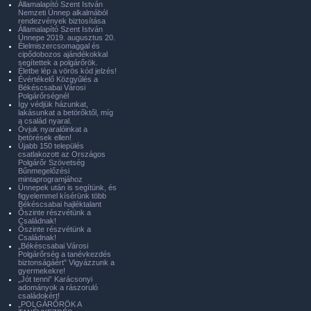
Államalapító Szent István
Nemzeti Ünnep alkalmából
rendezvények biztosítása
Államalapító Szent István
Ünnepe 2019. augusztus 20.
Élelmiszercsomaggal és
cipődobozos ajándékokkal
segítettek a polgárőrök.
Életbe lép a vörös kód jelzés!
Évértékelő Közgyűlés a
Békéscsabai Városi
Polgárőrségnél
Így védjük házunkat,
lakásunkat a betörőktől, míg
a család nyaral.
Óvjuk nyaralóinkat a
betörések ellen!
Újabb 150 település
csatlakozott az Országos
Polgárőr Szövetség
Bűnmegelőzési
mintaprogramjához
Ünnepek után is segítünk, és
figyelemmel kísérünk több
Békéscsabai hajléktalant
Őszinte részvétünk a
Családnak!
Őszinte részvétünk a
Családnak!
„Békéscsabai Városi
Polgárőrség a tanévkezdés
biztonságáért” Vigyázzunk a
gyermekekre!
„Jót tenni” Karácsonyi
adományok a rászoruló
családokért!
„POLGÁRŐRÖK A