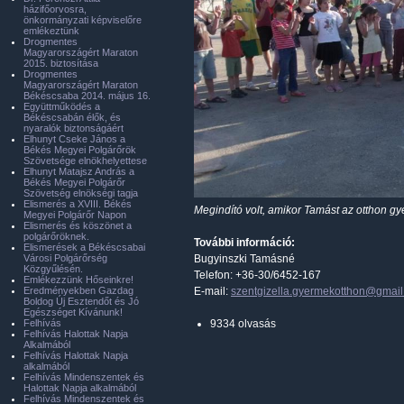
házifőorvosra,
önkormányzati képviselőre
emlékeztünk
Drogmentes
Magyarországért Maraton
2015. biztosítása
Drogmentes
Magyarországért Maraton
Békéscsaba 2014. május 16.
Együttműködés a
Békéscsabán élők, és
nyaralók biztonságáért
Elhunyt Cseke János a
Békés Megyei Polgárőrök
Szövetsége elnökhelyettese
Elhunyt Matajsz András a
Békés Megyei Polgárőr
Szövetség elnökségi tagja
Elismerés a XVIII. Békés
Megindító volt, amikor Tamást az otthon g
Megyei Polgárőr Napon
Elismerés és köszönet a
polgárőröknek.
További információ:
Elismerések a Békéscsabai
Városi Polgárőrség
Bugyinszki Tamásné
Közgyűlésén.
Telefon: +36-30/6452-167
Emlékezzünk Hőseinkre!
Eredményekben Gazdag
E-mail:
szentgizella.gyermekotthon@gmai
Boldog Új Esztendőt és Jó
Egészséget Kívánunk!
Felhívás
9334 olvasás
Felhívás Halottak Napja
Alkalmából
Felhívás Halottak Napja
alkalmából
Felhívás Mindenszentek és
Halottak Napja alkalmából
Felhívás Mindenszentek és