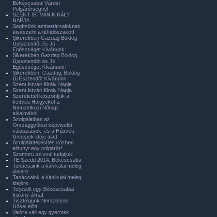
Békéscsabai Városi
Polgárőrségnél
SZENT ISTVÁN KIRÁLY
NAPJA
Segítsünk embertársainknak
átvészelni a téli időszakot!
Sikerekben Gazdag Boldog
Újesztendőt és Jó
Egészséget Kívánunk!
Sikerekben Gazdag Boldog
Újesztendőt és Jó
Egészséget Kívánunk!
Sikerekben, Gazdag, Boldog
Új Esztendőt Kívánunk!
Szent István Király Napja
Szent István Király Napja
Szeretettel köszöntjük a
kedves Hölgyeket a
Nemzetközi Nőnap
alkalmából!
Szolgálatban az
Országgyűlési képviselői
választások, és a Húsvéti
Ünnepek ideje alatt.
Szolgálatteljesítés közben
elhunyt egy polgárőr!
Szomorú szívvel tudatjuk!
TE Szedd 2014. Békéscsaba
Tanácsaink a kánikulai meleg
idejére
Tanácsaink a kánikulai meleg
idejére
Teljesült egy Békéscsabai
kislány álma!
Tisztelgünk Nemzetünk
Hősei előtt!
Valóra vált egy gyermek