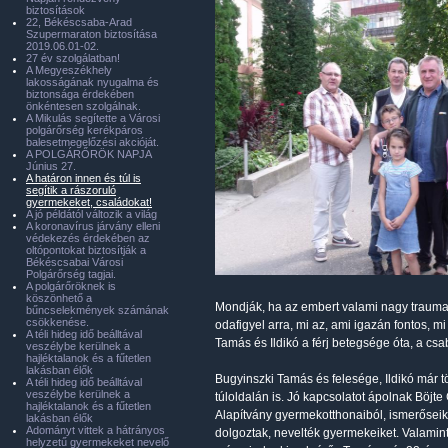
biztosítások
22, Békéscsaba-Arad
Szupermaraton biztosítása
2019.06.01-02.
27 év szolgálatban!
A Megyeszékhely
lakosságának nyugalma és
biztonsága érdekében
önkéntesen szolgálnak.
A Mikulás segítette a Városi
polgárőrség kerékpáros
balesetmegelőzési akcióját.
A POLGÁRŐRÖK NAPJA
Június 27.
A határon innen és túl is
segítik a rászoruló
gyermekeket, családokat!
A jó példától változik a világ
A koronavírus járvány elleni
védekezés érdekében az
oltópontokat biztosítják a
Békéscsabai Városi
Polgárőrség tagjai.
A polgárőröknek is
köszönhető a
Mondják, ha az embert valami nagy trauma 
bűncselekmények számának
csökkenése.
odafigyel arra, mi az, ami igazán fontos, m
A téli hideg idő beálltával
Tamás és Ildikó a férj betegsége óta, a csa
veszélybe kerülnek a
hajléktalanok és a fűtetlen
lakásban élők
Bugyinszki Tamás és felesége, Ildikó már 
A téli hideg idő beálltával
veszélybe kerülnek a
túloldalán is. Jó kapcsolatot ápolnak Böjt
hajléktalanok és a fűtetlen
Alapítvány gyermekotthonaiból, ismerőseik
lakásban élők
Adományt vittek a hátrányos
dolgoztak, nevelték gyermekeiket. Valamin
helyzetű gyermekeket nevelő