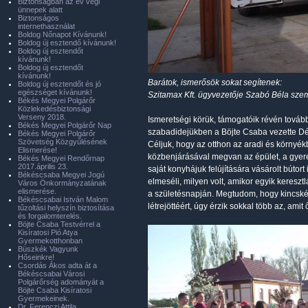
Biztonságban az év végi
ünnepek alatt
Biztonságos
internethasználat
Boldog Nőnapot Kívánunk!
Boldog új esztendő kívánunk!
Boldog új esztendőt
kívánunk!
Boldog új esztendőt
kívánunk!
Barátok, ismerősök sokat segítenek:
Boldog új esztendőt és jó
egészséget kívánunk!
Szitamax Kft. ügyvezetője Szabó Béla szemé
Békés Megyei Polgárőr
Közlekedésbiztonsági
Verseny 2018.
Ismeretségi körük, támogatóik révén tovább
Békés Megyei Polgárőr Nap
szabadidejükben a Böjte Csaba vezette Dé
Békés Megyei Polgárőr
Szövetség Közgyűlésének
Céljuk, hogy az otthon az aradi és környé
Elismerése!
közbenjárásával megvan az épület, a gyerek
Békés Megyei Rendőrnap
2017.április 23.
saját konyhájuk felújítására vásárolt búto
Békéscsaba Megyei Jogú
elmeséli, milyen volt, amikor egyik keresz
Város Önkormányzatának
elismerése.
a születésnapján. Megtudom, hogy kincskén
Békéscsabai István Malom
létrejöttéért, úgy érzik sokkal több az, am
tűzoltási helyszín biztosítása
és forgalomterelés.
Böjte Csaba Testvérrel a
Kisíratosi Pió Atya
Gyermekotthonban
Büszkék Vagyunk
Hőseinkre!
Csordás Ákos adta át a
Békéscsabai Városi
Polgárőrség adományát a
Böjte Csaba Kisíratosi
Gyermekeinek.
Dr. Ferenczi Attila