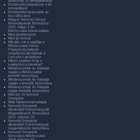
tanácsnok Úr támogatásával
Közlekedési jótanácsok a tél
közeledtével
Közlekedési tanácsaink az
őszi időszakra
Magyar Nemzeti Cirkusz
felvonulásának biztosítása
2015. május 1-én
Békéscsaba belvárosában
Merj újraéleszteni!
Mert jót tenni jó
Mikulás volt a segítője a
Békéscsabai Városi
Polgárőrség baleset-
megelőzési akciójának a
Lencsési Lakótelepen
Milyen esetben hívja a
segélyhívó számokat?
Mindenszentek és Halottak
napján a Békéscsabai
temetők biztosítása.
Mindenszentek és Halottak
napján a temetők biztosítása.
Mindenszentek és Halottak
napján temetők biztosítása.
Március 15 Nemzeti
Ünnepünk
Mély fájdalommal tudatjuk
Nemzeti Ünnepünk
Alkalmából Önkormányzati
Megemlékezés Biztosítása
2015. március 15.
Nemzeti Ünnepünk
alkalmából Önkormányzati
megemlékezés biztosítása
Nemzeti Ünnepünk
biztosítása Békéscsaba
2019. március 15.