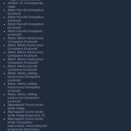
október 23. A szabadság
napja
Áldott Húsvéti Ünnepeket
Kívánunk
Áldott Húsvéti Ünnepeket
Kívánunk
Áldott Húsvéti Ünnepeket
Kívánunk
Áldott húsvéti ünnepeket
kívánunk!
Áldott, Békés Karácsonyi
Ünnepeket Kívánunk
Áldott, Békés Karácsonyi
Ünnepeket Kívánunk
Áldott, Békés Karácsonyi
Ünnepeket Kívánunk
Áldott, Békés Karácsonyi
Ünnepeket Kívánunk!
Áldott, békés húsvéti
ünnepeket kívánunk!
Áldott, békés, boldog
Karácsonyi Ünnepeket
kívánunk
Áldott, békés, boldog
Karácsonyi Ünnepeket
kívánunk
Áldott, békés, boldog
karácsonyi ünnepeket
kívánunk
Államalapító Szent István
Király Napja
Államalapító Szent István
Király Napja Augusztus 20.
Államalapító Szent István
Király Ünnepéhez
kapcsolódó, önkormányzati
programok biztosítása