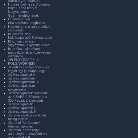
Sorsú Gyermekekért!
Húsvéti Élelmiszer Adomány
Böjte Csaba testvér
Nagyszalontai
Gyermekotthonának
Húsvétkor is a
rászorulóknak segítenek.
Húsvétkor is a rászorulókon
segítenek!
IX. András Napi
Kolbászparádé Békéscsabán
Itt a nyári vakáció!
Vigyázzunk a gyermekekre!
Itt az Ősz, jelentősen
megváltoznak a közlekedési
viszonyok.
JELENTKEZZ TE IS
POLGÁRŐRNEK!
Jelentkezz Polgárőrnek, és
legyél egy jó csapat tagja!
Járőrszolgálataink
Járőrszolgálatban
Járőrszolgálatban IV.
Járőrszolgálatban
polgárőreink
Járőrszolgálatok "Mindenki,
aki CSABAI!" Békéscsaba
300 Fesztivál ideje alatt.
Járőrszolgálatok
Járőrszolgálatok I.
Járőrszolgálatok II.
Jó tanácsaink a kánikulai
meleg idejére
Jót tenni! Karácsonyi
Adománygyűjtés
Jót tenni! Karácsonyi
adományok a családokért,
gyermekekért!