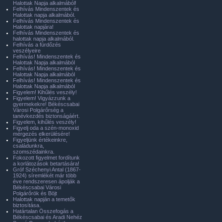
Halottak Napja alkalmából!
Felhívás Mindenszentek és
Halottak napja alkalmából.
Felhívás Mindenszentek és
Halottak napjára!
Felhívás Mindenszentek és
halottak napja alkalmából.
Felhívás a fürdőzés
veszélyeire
Felhívás! Mindenszentek és
Halottak Napja alkalmából
Felhívás! Mindenszentek és
Halottak Napja alkalmából
Felhívás! Mindenszentek és
Halottak Napja alkalmából
Figyelem! Kihűlés veszély!
Figyelem! Vigyázzunk a
gyermekekre! Békéscsabai
Városi Polgárőrség a
tanévkezdés biztonságáért.
Figyelem, kihűlés veszély!
Figyelj oda a szén-monoxid
mérgezés elkerülésére!
Figyeljünk értékeinkre,
családunkra,
szomszédainkra.
Fokozott figyelmet fordítunk
a korlátozások betartására!
Gróf Széchenyi Antal (1867-
1924) síremlékét már több
éve rendszeresen ápolják a
Békéscsabai Városi
Polgárőrök és Böjt
Halottak napján a temetők
biztosítása.
Határtalan Összefogás a
Békéscsabai és Aradi Nehéz