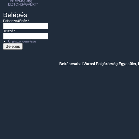
TANÉVKEZDÉS
BIZTONSÁGÁÉRT”
Belépés
Felhasználónév
*
Jelszó
*
Új jelszó igénylése
Békéscsabai Városi Polgárőrség Egyesület, H