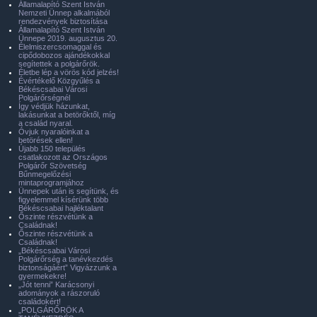
Államalapító Szent István
Nemzeti Ünnep alkalmából
rendezvények biztosítása
Államalapító Szent István
Ünnepe 2019. augusztus 20.
Élelmiszercsomaggal és
cipődobozos ajándékokkal
segítettek a polgárőrök.
Életbe lép a vörös kód jelzés!
Évértékelő Közgyűlés a
Békéscsabai Városi
Polgárőrségnél
Így védjük házunkat,
lakásunkat a betörőktől, míg
a család nyaral.
Óvjuk nyaralóinkat a
betörések ellen!
Újabb 150 település
csatlakozott az Országos
Polgárőr Szövetség
Bűnmegelőzési
mintaprogramjához
Ünnepek után is segítünk, és
figyelemmel kísérünk több
Békéscsabai hajléktalant
Őszinte részvétünk a
Családnak!
Őszinte részvétünk a
Családnak!
„Békéscsabai Városi
Polgárőrség a tanévkezdés
biztonságáért” Vigyázzunk a
gyermekekre!
„Jót tenni” Karácsonyi
adományok a rászoruló
családokért!
„POLGÁRŐRÖK A