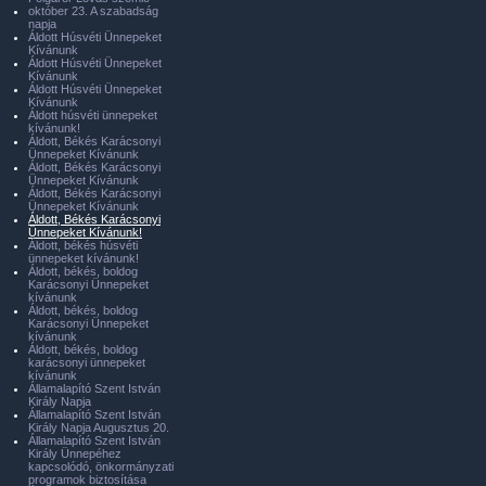
október 23. A szabadság
napja
Áldott Húsvéti Ünnepeket
Kívánunk
Áldott Húsvéti Ünnepeket
Kívánunk
Áldott Húsvéti Ünnepeket
Kívánunk
Áldott húsvéti ünnepeket
kívánunk!
Áldott, Békés Karácsonyi
Ünnepeket Kívánunk
Áldott, Békés Karácsonyi
Ünnepeket Kívánunk
Áldott, Békés Karácsonyi
Ünnepeket Kívánunk
Áldott, Békés Karácsonyi
Ünnepeket Kívánunk!
Áldott, békés húsvéti
ünnepeket kívánunk!
Áldott, békés, boldog
Karácsonyi Ünnepeket
kívánunk
Áldott, békés, boldog
Karácsonyi Ünnepeket
kívánunk
Áldott, békés, boldog
karácsonyi ünnepeket
kívánunk
Államalapító Szent István
Király Napja
Államalapító Szent István
Király Napja Augusztus 20.
Államalapító Szent István
Király Ünnepéhez
kapcsolódó, önkormányzati
programok biztosítása