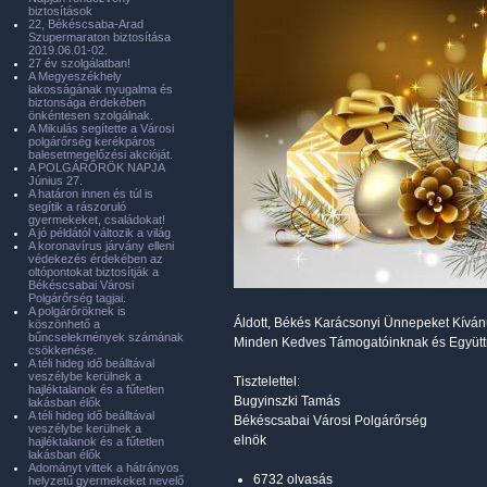
biztosítások
22, Békéscsaba-Arad
Szupermaraton biztosítása
2019.06.01-02.
27 év szolgálatban!
A Megyeszékhely
lakosságának nyugalma és
biztonsága érdekében
önkéntesen szolgálnak.
A Mikulás segítette a Városi
polgárőrség kerékpáros
balesetmegelőzési akcióját.
A POLGÁRŐRÖK NAPJA
Június 27.
A határon innen és túl is
segítik a rászoruló
gyermekeket, családokat!
A jó példától változik a világ
A koronavírus járvány elleni
védekezés érdekében az
oltópontokat biztosítják a
Békéscsabai Városi
Polgárőrség tagjai.
A polgárőröknek is
Áldott, Békés Karácsonyi Ünnepeket Kívá
köszönhető a
bűncselekmények számának
Minden Kedves Támogatóinknak és Együt
csökkenése.
A téli hideg idő beálltával
veszélybe kerülnek a
Tisztelettel:
hajléktalanok és a fűtetlen
Bugyinszki Tamás
lakásban élők
A téli hideg idő beálltával
Békéscsabai Városi Polgárőrség
veszélybe kerülnek a
elnök
hajléktalanok és a fűtetlen
lakásban élők
Adományt vittek a hátrányos
6732 olvasás
helyzetű gyermekeket nevelő