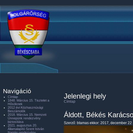
Navigáció
Jelenlegi hely
Címlap
1848. Március 15. Tisztelet a
Címlap
Hősöknek
2012 évi Közhasznúsági
Beszámolók
Áldott, Békés Karács
2018. Március 15. Nemzeti
Ünnepünk rendezvény
biztosítása
Szerző:
btamas
ekkor: 2017, december 22 
2021. augusztus 20.
Államalapító Szent István
Napján rendezvény