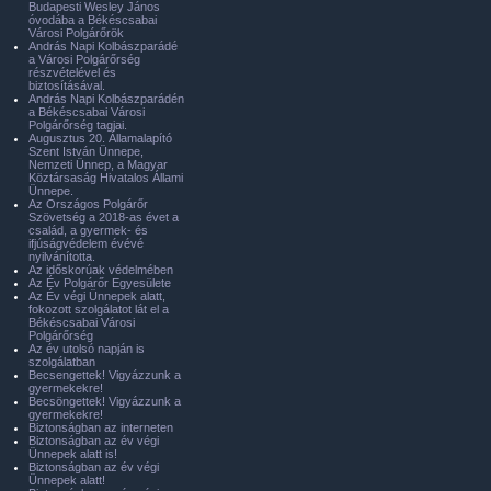
Budapesti Wesley János
óvodába a Békéscsabai
Városi Polgárőrök
András Napi Kolbászparádé
a Városi Polgárőrség
részvételével és
biztosításával.
András Napi Kolbászparádén
a Békéscsabai Városi
Polgárőrség tagjai.
Augusztus 20. Államalapító
Szent István Ünnepe,
Nemzeti Ünnep, a Magyar
Köztársaság Hivatalos Állami
Ünnepe.
Az Országos Polgárőr
Szövetség a 2018-as évet a
család, a gyermek- és
ifjúságvédelem évévé
nyilvánította.
Az időskorúak védelmében
Az Év Polgárőr Egyesülete
Az Év végi Ünnepek alatt,
fokozott szolgálatot lát el a
Békéscsabai Városi
Polgárőrség
Az év utolsó napján is
szolgálatban
Becsengettek! Vigyázzunk a
gyermekekre!
Becsöngettek! Vigyázzunk a
gyermekekre!
Biztonságban az interneten
Biztonságban az év végi
Ünnepek alatt is!
Biztonságban az év végi
Ünnepek alatt!