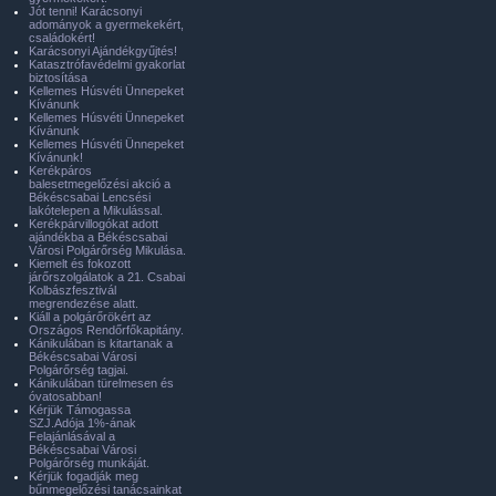
Jót tenni! Karácsonyi
adományok a gyermekekért,
családokért!
Karácsonyi Ajándékgyűjtés!
Katasztrófavédelmi gyakorlat
biztosítása
Kellemes Húsvéti Ünnepeket
Kívánunk
Kellemes Húsvéti Ünnepeket
Kívánunk
Kellemes Húsvéti Ünnepeket
Kívánunk!
Kerékpáros
balesetmegelőzési akció a
Békéscsabai Lencsési
lakótelepen a Mikulással.
Kerékpárvillogókat adott
ajándékba a Békéscsabai
Városi Polgárőrség Mikulása.
Kiemelt és fokozott
járőrszolgálatok a 21. Csabai
Kolbászfesztivál
megrendezése alatt.
Kiáll a polgárőrökért az
Országos Rendőrfőkapitány.
Kánikulában is kitartanak a
Békéscsabai Városi
Polgárőrség tagjai.
Kánikulában türelmesen és
óvatosabban!
Kérjük Támogassa
SZJ.Adója 1%-ának
Felajánlásával a
Békéscsabai Városi
Polgárőrség munkáját.
Kérjük fogadják meg
bűnmegelőzési tanácsainkat