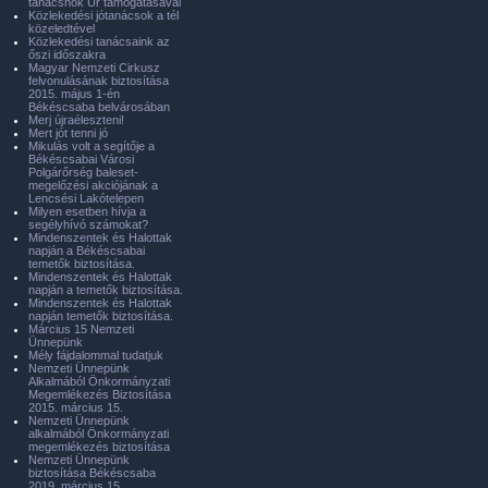
tanácsnok Úr támogatásával
Közlekedési jótanácsok a tél
közeledtével
Közlekedési tanácsaink az
őszi időszakra
Magyar Nemzeti Cirkusz
felvonulásának biztosítása
2015. május 1-én
Békéscsaba belvárosában
Merj újraéleszteni!
Mert jót tenni jó
Mikulás volt a segítője a
Békéscsabai Városi
Polgárőrség baleset-
megelőzési akciójának a
Lencsési Lakótelepen
Milyen esetben hívja a
segélyhívó számokat?
Mindenszentek és Halottak
napján a Békéscsabai
temetők biztosítása.
Mindenszentek és Halottak
napján a temetők biztosítása.
Mindenszentek és Halottak
napján temetők biztosítása.
Március 15 Nemzeti
Ünnepünk
Mély fájdalommal tudatjuk
Nemzeti Ünnepünk
Alkalmából Önkormányzati
Megemlékezés Biztosítása
2015. március 15.
Nemzeti Ünnepünk
alkalmából Önkormányzati
megemlékezés biztosítása
Nemzeti Ünnepünk
biztosítása Békéscsaba
2019. március 15.