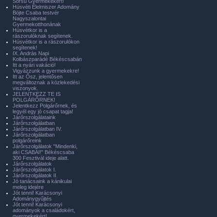
Sorsú Gyermekekért!
Húsvéti Élelmiszer Adomány
Böjte Csaba testvér
Nagyszalontai
Gyermekotthonának
Húsvétkor is a
rászorulóknak segítenek.
Húsvétkor is a rászorulókon
segítenek!
IX. András Napi
Kolbászparádé Békéscsabán
Itt a nyári vakáció!
Vigyázzunk a gyermekekre!
Itt az Ősz, jelentősen
megváltoznak a közlekedési
viszonyok.
JELENTKEZZ TE IS
POLGÁRŐRNEK!
Jelentkezz Polgárőrnek, és
legyél egy jó csapat tagja!
Járőrszolgálataink
Járőrszolgálatban
Járőrszolgálatban IV.
Járőrszolgálatban
polgárőreink
Járőrszolgálatok "Mindenki,
aki CSABAI!" Békéscsaba
300 Fesztivál ideje alatt.
Járőrszolgálatok
Járőrszolgálatok I.
Járőrszolgálatok II.
Jó tanácsaink a kánikulai
meleg idejére
Jót tenni! Karácsonyi
Adománygyűjtés
Jót tenni! Karácsonyi
adományok a családokért,
gyermekekért!