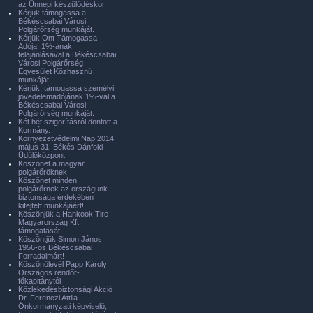
az Ünnepi készülődéskor
Kérjük támogassa a
Békéscsabai Városi
Polgárőrség munkáját.
Kérjük Önt Támogassa
Adója. 1%-ának
felajánlásával a Békéscsabai
Városi Polgárőrség
Egyesület Közhasznú
munkáját.
Kérjük, támogassa személyi
jövedelemadójának 1%-val a
Békéscsabai Városi
Polgárőrség munkáját.
Két hét szigorításról döntött a
Kormány.
Környezetvédelmi Nap 2014.
május 31. Békés Dánfoki
Üdülőközpont
Köszönet a magyar
polgárőröknek
Köszönet minden
polgárőrnek az országunk
biztonsága érdekében
kifejtett munkájáért!
Köszönjük a Hankook Tire
Magyarország Kft.
támogatását.
Köszöntjük Simon János
1956-os Békéscsabai
Forradalmárt!
Köszönőlevél Papp Károly
Országos rendőr-
főkapitánytól
Közlekedésbiztonsági Akció
Dr. Ferenczi Attila
Önkormányzati képviselő,