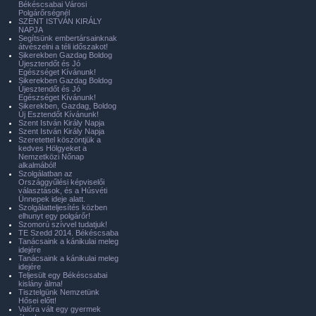
Békéscsabai Városi
Polgárőrségnél
SZENT ISTVÁN KIRÁLY
NAPJA
Segítsünk embertársainknak
átvészelni a téli időszakot!
Sikerekben Gazdag Boldog
Újesztendőt és Jó
Egészséget Kívánunk!
Sikerekben Gazdag Boldog
Újesztendőt és Jó
Egészséget Kívánunk!
Sikerekben, Gazdag, Boldog
Új Esztendőt Kívánunk!
Szent István Király Napja
Szent István Király Napja
Szeretettel köszöntjük a
kedves Hölgyeket a
Nemzetközi Nőnap
alkalmából!
Szolgálatban az
Országgyűlési képviselői
választások, és a Húsvéti
Ünnepek ideje alatt.
Szolgálatteljesítés közben
elhunyt egy polgárőr!
Szomorú szívvel tudatjuk!
TE Szedd 2014. Békéscsaba
Tanácsaink a kánikulai meleg
idejére
Tanácsaink a kánikulai meleg
idejére
Teljesült egy Békéscsabai
kislány álma!
Tisztelgünk Nemzetünk
Hősei előtt!
Valóra vált egy gyermek