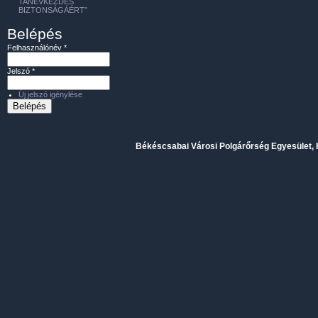
TANÉVKEZDÉS
BIZTONSÁGÁÉRT”
Belépés
Felhasználónév
*
Jelszó
*
Új jelszó igénylése
Békéscsabai Városi Polgárőrség Egyesület, H