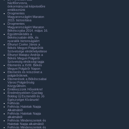
házifőorvosra,
önkormányzati képviselőre
emlékeztünk
Drogmentes
Magyarországért Maraton
2015. biztosítása
Drogmentes
Magyarországért Maraton
Békéscsaba 2014. május 16.
Együttműködés a
Békéscsabán élők, és
nyaralók biztonságáért
Elhunyt Cseke János a
Békés Megyei Polgárőrök
Szövetsége elnökhelyettese
Elhunyt Matajsz András a
Békés Megyei Polgárőr
Szövetség elnökségi tagja
Elismerés a XVIII. Békés
Megyei Polgárőr Napon
Elismerés és köszönet a
polgárőröknek.
Elismerések a Békéscsabai
Városi Polgárőrség
Közgyűlésén.
Emlékezzünk Hőseinkre!
Eredményekben Gazdag
Boldog Új Esztendőt és Jó
Egészséget Kívánunk!
Felhívás
Felhívás Halottak Napja
Alkalmából
Felhívás Halottak Napja
alkalmából
Felhívás Mindenszentek és
Halottak Napja alkalmából
Felhívás Mindenszentek és