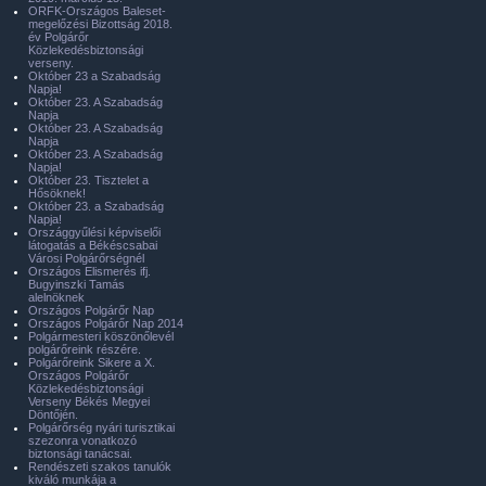
ORFK-Országos Baleset-
megelőzési Bizottság 2018.
év Polgárőr
Közlekedésbiztonsági
verseny.
Október 23 a Szabadság
Napja!
Október 23. A Szabadság
Napja
Október 23. A Szabadság
Napja
Október 23. A Szabadság
Napja!
Október 23. Tisztelet a
Hősöknek!
Október 23. a Szabadság
Napja!
Országgyűlési képviselői
látogatás a Békéscsabai
Városi Polgárőrségnél
Országos Elismerés ifj.
Bugyinszki Tamás
alelnöknek
Országos Polgárőr Nap
Országos Polgárőr Nap 2014
Polgármesteri köszönőlevél
polgárőreink részére.
Polgárőreink Sikere a X.
Országos Polgárőr
Közlekedésbiztonsági
Verseny Békés Megyei
Döntőjén.
Polgárőrség nyári turisztikai
szezonra vonatkozó
biztonsági tanácsai.
Rendészeti szakos tanulók
kiváló munkája a