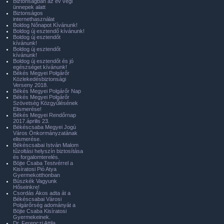
Biztonságban az év végi
ünnepek alatt
Biztonságos
internethasználat
Boldog Nőnapot Kívánunk!
Boldog új esztendő kívánunk!
Boldog új esztendőt
kívánunk!
Boldog új esztendőt
kívánunk!
Boldog új esztendőt és jó
egészséget kívánunk!
Békés Megyei Polgárőr
Közlekedésbiztonsági
Verseny 2018.
Békés Megyei Polgárőr Nap
Békés Megyei Polgárőr
Szövetség Közgyűlésének
Elismerése!
Békés Megyei Rendőrnap
2017.április 23.
Békéscsaba Megyei Jogú
Város Önkormányzatának
elismerése.
Békéscsabai István Malom
tűzoltási helyszín biztosítása
és forgalomterelés.
Böjte Csaba Testvérrel a
Kisíratosi Pió Atya
Gyermekotthonban
Büszkék Vagyunk
Hőseinkre!
Csordás Ákos adta át a
Békéscsabai Városi
Polgárőrség adományát a
Böjte Csaba Kisíratosi
Gyermekeinek.
Dr. Ferenczi Attila