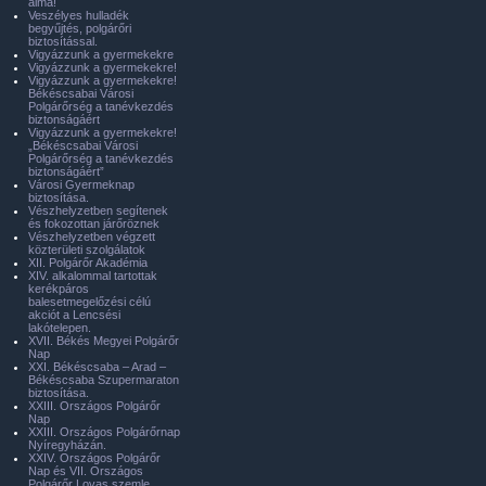
álma!
Veszélyes hulladék
begyűjtés, polgárőri
biztosítással.
Vigyázzunk a gyermekekre
Vigyázzunk a gyermekekre!
Vigyázzunk a gyermekekre!
Békéscsabai Városi
Polgárőrség a tanévkezdés
biztonságáért
Vigyázzunk a gyermekekre!
„Békéscsabai Városi
Polgárőrség a tanévkezdés
biztonságáért”
Városi Gyermeknap
biztosítása.
Vészhelyzetben segítenek
és fokozottan járőröznek
Vészhelyzetben végzett
közterületi szolgálatok
XII. Polgárőr Akadémia
XIV. alkalommal tartottak
kerékpáros
balesetmegelőzési célú
akciót a Lencsési
lakótelepen.
XVII. Békés Megyei Polgárőr
Nap
XXI. Békéscsaba – Arad –
Békéscsaba Szupermaraton
biztosítása.
XXIII. Országos Polgárőr
Nap
XXIII. Országos Polgárőrnap
Nyíregyházán.
XXIV. Országos Polgárőr
Nap és VII. Országos
Polgárőr Lovas szemle