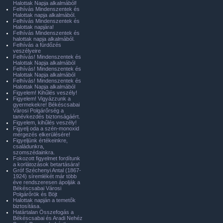
Halottak Napja alkalmából!
Felhívás Mindenszentek és
Halottak napja alkalmából.
Felhívás Mindenszentek és
Halottak napjára!
Felhívás Mindenszentek és
halottak napja alkalmából.
Felhívás a fürdőzés
veszélyeire
Felhívás! Mindenszentek és
Halottak Napja alkalmából
Felhívás! Mindenszentek és
Halottak Napja alkalmából
Felhívás! Mindenszentek és
Halottak Napja alkalmából
Figyelem! Kihűlés veszély!
Figyelem! Vigyázzunk a
gyermekekre! Békéscsabai
Városi Polgárőrség a
tanévkezdés biztonságáért.
Figyelem, kihűlés veszély!
Figyelj oda a szén-monoxid
mérgezés elkerülésére!
Figyeljünk értékeinkre,
családunkra,
szomszédainkra.
Fokozott figyelmet fordítunk
a korlátozások betartására!
Gróf Széchenyi Antal (1867-
1924) síremlékét már több
éve rendszeresen ápolják a
Békéscsabai Városi
Polgárőrök és Böjt
Halottak napján a temetők
biztosítása.
Határtalan Összefogás a
Békéscsabai és Aradi Nehéz