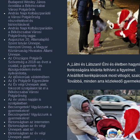
Budapesti Wesley János
óvodába a Békéscsabai
Városi Polgárőrök
András Napi Kolbászparádé
a Városi Polgárőrség
részvételével és
biztosításával.
András Napi Kolbászparádén
a Békéscsabai Városi
Polgárőrség tagjai.
Augusztus 20. Államalapító
Szent István Ünnepe,
Nemzeti Ünnep, a Magyar
Köztársaság Hivatalos Állami
Ünnepe.
Az Országos Polgárőr
Szövetség a 2018-as évet a
A „Látni és Látszani! Élni és életben hagy
család, a gyermek- és
ifjúságvédelem évévé
fontosságára kívánta felhívni a figyelmet.
nyilvánította.
A leállított kerékpárosok most villogót, sz
Az időskorúak védelmében
Az Év Polgárőr Egyesülete
Továbbá, minden arra közlekedő gyermeke
Az Év végi Ünnepek alatt,
fokozott szolgálatot lát el a
Békéscsabai Városi
Polgárőrség
Az év utolsó napján is
szolgálatban
Becsengettek! Vigyázzunk a
gyermekekre!
Becsöngettek! Vigyázzunk a
gyermekekre!
Biztonságban az interneten
Biztonságban az év végi
Ünnepek alatt is!
Biztonságban az év végi
Ünnepek alatt!