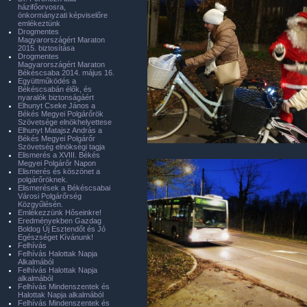
házifőorvosra,
önkormányzati képviselőre
emlékeztünk
Drogmentes
Magyarországért Maraton
2015. biztosítása
Drogmentes
Magyarországért Maraton
Békéscsaba 2014. május 16.
Együttműködés a
Békéscsabán élők, és
nyaralók biztonságáért
Elhunyt Cseke János a
Békés Megyei Polgárőrök
Szövetsége elnökhelyettese
Elhunyt Matajsz András a
Békés Megyei Polgárőr
Szövetség elnökségi tagja
Elismerés a XVIII. Békés
Megyei Polgárőr Napon
Elismerés és köszönet a
polgárőröknek.
Elismerések a Békéscsabai
Városi Polgárőrség
Közgyűlésén.
Emlékezzünk Hőseinkre!
Eredményekben Gazdag
Boldog Új Esztendőt és Jó
Egészséget Kívánunk!
Felhívás
Felhívás Halottak Napja
Alkalmából
Felhívás Halottak Napja
alkalmából
Felhívás Mindenszentek és
Halottak Napja alkalmából
Felhívás Mindenszentek és