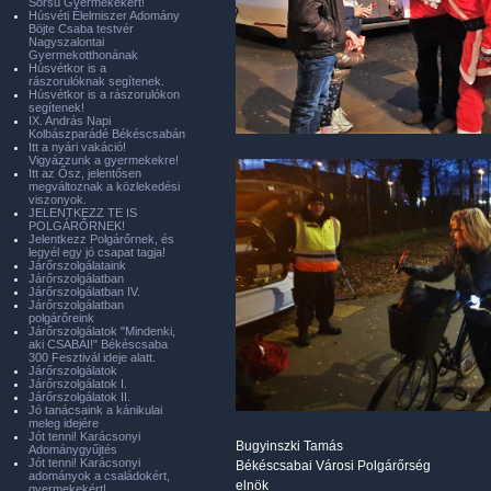
Sorsú Gyermekekért!
Húsvéti Élelmiszer Adomány
Böjte Csaba testvér
Nagyszalontai
Gyermekotthonának
Húsvétkor is a
rászorulóknak segítenek.
Húsvétkor is a rászorulókon
segítenek!
IX. András Napi
Kolbászparádé Békéscsabán
Itt a nyári vakáció!
Vigyázzunk a gyermekekre!
Itt az Ősz, jelentősen
megváltoznak a közlekedési
viszonyok.
JELENTKEZZ TE IS
POLGÁRŐRNEK!
Jelentkezz Polgárőrnek, és
legyél egy jó csapat tagja!
Járőrszolgálataink
Járőrszolgálatban
Járőrszolgálatban IV.
Járőrszolgálatban
polgárőreink
Járőrszolgálatok "Mindenki,
aki CSABAI!" Békéscsaba
300 Fesztivál ideje alatt.
Járőrszolgálatok
Járőrszolgálatok I.
Járőrszolgálatok II.
Jó tanácsaink a kánikulai
meleg idejére
Jót tenni! Karácsonyi
Bugyinszki Tamás
Adománygyűjtés
Jót tenni! Karácsonyi
Békéscsabai Városi Polgárőrség
adományok a családokért,
elnök
gyermekekért!