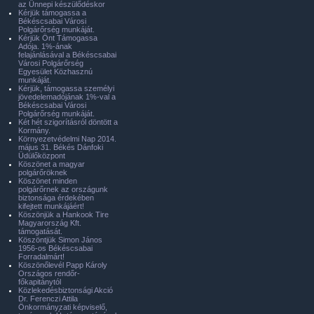
az Ünnepi készülődéskor
Kérjük támogassa a
Békéscsabai Városi
Polgárőrség munkáját.
Kérjük Önt Támogassa
Adója. 1%-ának
felajánlásával a Békéscsabai
Városi Polgárőrség
Egyesület Közhasznú
munkáját.
Kérjük, támogassa személyi
jövedelemadójának 1%-val a
Békéscsabai Városi
Polgárőrség munkáját.
Két hét szigorításról döntött a
Kormány.
Környezetvédelmi Nap 2014.
május 31. Békés Dánfoki
Üdülőközpont
Köszönet a magyar
polgárőröknek
Köszönet minden
polgárőrnek az országunk
biztonsága érdekében
kifejtett munkájáért!
Köszönjük a Hankook Tire
Magyarország Kft.
támogatását.
Köszöntjük Simon János
1956-os Békéscsabai
Forradalmárt!
Köszönőlevél Papp Károly
Országos rendőr-
főkapitánytól
Közlekedésbiztonsági Akció
Dr. Ferenczi Attila
Önkormányzati képviselő,