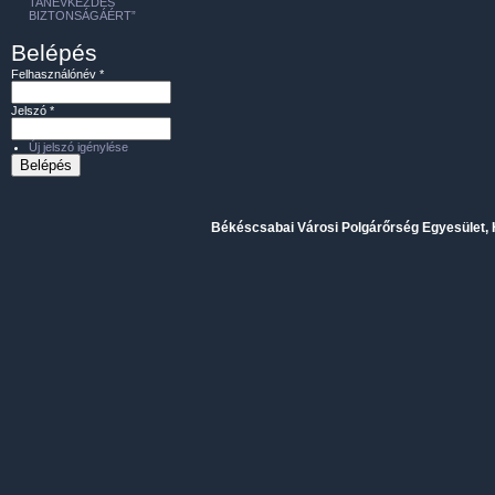
TANÉVKEZDÉS
BIZTONSÁGÁÉRT”
Belépés
Felhasználónév
*
Jelszó
*
Új jelszó igénylése
Békéscsabai Városi Polgárőrség Egyesület, H