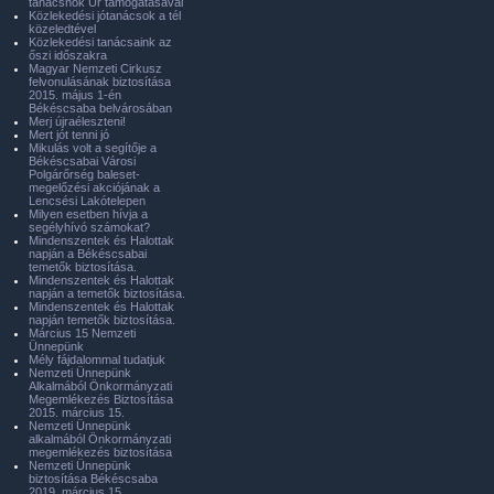
tanácsnok Úr támogatásával
Közlekedési jótanácsok a tél
közeledtével
Közlekedési tanácsaink az
őszi időszakra
Magyar Nemzeti Cirkusz
felvonulásának biztosítása
2015. május 1-én
Békéscsaba belvárosában
Merj újraéleszteni!
Mert jót tenni jó
Mikulás volt a segítője a
Békéscsabai Városi
Polgárőrség baleset-
megelőzési akciójának a
Lencsési Lakótelepen
Milyen esetben hívja a
segélyhívó számokat?
Mindenszentek és Halottak
napján a Békéscsabai
temetők biztosítása.
Mindenszentek és Halottak
napján a temetők biztosítása.
Mindenszentek és Halottak
napján temetők biztosítása.
Március 15 Nemzeti
Ünnepünk
Mély fájdalommal tudatjuk
Nemzeti Ünnepünk
Alkalmából Önkormányzati
Megemlékezés Biztosítása
2015. március 15.
Nemzeti Ünnepünk
alkalmából Önkormányzati
megemlékezés biztosítása
Nemzeti Ünnepünk
biztosítása Békéscsaba
2019. március 15.