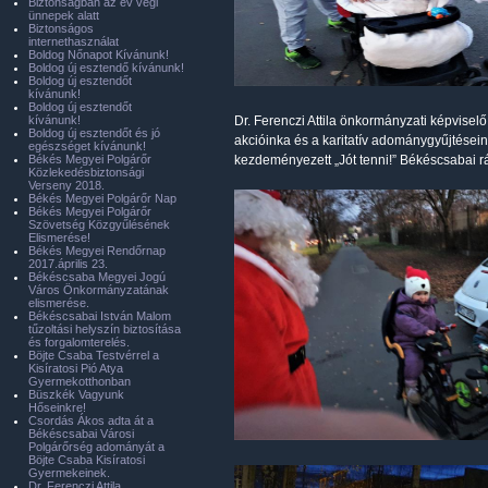
Biztonságban az év végi
ünnepek alatt
Biztonságos
internethasználat
Boldog Nőnapot Kívánunk!
Boldog új esztendő kívánunk!
Boldog új esztendőt
kívánunk!
Boldog új esztendőt
kívánunk!
Dr. Ferenczi Attila önkormányzati képvisel
Boldog új esztendőt és jó
akcióinka és a karitatív adománygyűjtésein
egészséget kívánunk!
Békés Megyei Polgárőr
kezdeményezett „Jót tenni!” Békéscsabai r
Közlekedésbiztonsági
Verseny 2018.
Békés Megyei Polgárőr Nap
Békés Megyei Polgárőr
Szövetség Közgyűlésének
Elismerése!
Békés Megyei Rendőrnap
2017.április 23.
Békéscsaba Megyei Jogú
Város Önkormányzatának
elismerése.
Békéscsabai István Malom
tűzoltási helyszín biztosítása
és forgalomterelés.
Böjte Csaba Testvérrel a
Kisíratosi Pió Atya
Gyermekotthonban
Büszkék Vagyunk
Hőseinkre!
Csordás Ákos adta át a
Békéscsabai Városi
Polgárőrség adományát a
Böjte Csaba Kisíratosi
Gyermekeinek.
Dr. Ferenczi Attila