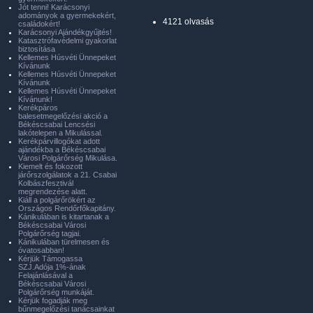
Jót tenni! Karácsonyi
adományok a gyermekekért,
4121 olvasás
családokért!
Karácsonyi Ajándékgyűjtés!
Katasztrófavédelmi gyakorlat
biztosítása
Kellemes Húsvéti Ünnepeket
Kívánunk
Kellemes Húsvéti Ünnepeket
Kívánunk
Kellemes Húsvéti Ünnepeket
Kívánunk!
Kerékpáros
balesetmegelőzési akció a
Békéscsabai Lencsési
lakótelepen a Mikulással.
Kerékpárvillogókat adott
ajándékba a Békéscsabai
Városi Polgárőrség Mikulása.
Kiemelt és fokozott
járőrszolgálatok a 21. Csabai
Kolbászfesztivál
megrendezése alatt.
Kiáll a polgárőrökért az
Országos Rendőrfőkapitány.
Kánikulában is kitartanak a
Békéscsabai Városi
Polgárőrség tagjai.
Kánikulában türelmesen és
óvatosabban!
Kérjük Támogassa
SZJ.Adója 1%-ának
Felajánlásával a
Békéscsabai Városi
Polgárőrség munkáját.
Kérjük fogadják meg
bűnmegelőzési tanácsainkat