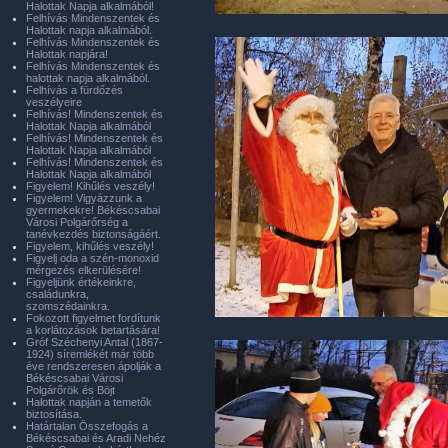
Halottak Napja alkalmából!
Felhívás Mindenszentek és
Halottak napja alkalmából.
Felhívás Mindenszentek és
Halottak napjára!
Felhívás Mindenszentek és
halottak napja alkalmából.
Felhívás a fürdőzés
veszélyeire
Felhívás! Mindenszentek és
Halottak Napja alkalmából
Felhívás! Mindenszentek és
Halottak Napja alkalmából
Felhívás! Mindenszentek és
Halottak Napja alkalmából
Figyelem! Kihűlés veszély!
Figyelem! Vigyázzunk a
gyermekekre! Békéscsabai
Városi Polgárőrség a
tanévkezdés biztonságáért.
Figyelem, kihűlés veszély!
Figyelj oda a szén-monoxid
mérgezés elkerülésére!
Figyeljünk értékeinkre,
családunkra,
szomszédainkra.
Fokozott figyelmet fordítunk
a korlátozások betartására!
Gróf Széchenyi Antal (1867-
1924) síremlékét már több
éve rendszeresen ápolják a
Békéscsabai Városi
Polgárőrök és Böjt
Halottak napján a temetők
biztosítása.
Határtalan Összefogás a
Békéscsabai és Aradi Nehéz