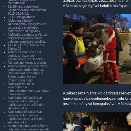
Szerző:
btamas
ekkor: 2021, december 5 -
biztosítások
A Mikulás segítségével tartottak kerékpár
22, Békéscsaba-Arad
Szupermaraton biztosítása
2019.06.01-02.
27 év szolgálatban!
A Megyeszékhely
lakosságának nyugalma és
biztonsága érdekében
önkéntesen szolgálnak.
A Mikulás segítette a Városi
polgárőrség kerékpáros
balesetmegelőzési akcióját.
A POLGÁRŐRÖK NAPJA
Június 27.
A határon innen és túl is
segítik a rászoruló
gyermekeket, családokat!
A jó példától változik a világ
A koronavírus járvány elleni
védekezés érdekében az
oltópontokat biztosítják a
Békéscsabai Városi
Polgárőrség tagjai.
A polgárőröknek is
köszönhető a
bűncselekmények számának
A Békéscsabai Városi Polgárőrség szervez
csökkenése.
A téli hideg idő beálltával
hagyományos balesetmegelőzési célú kerékpá
veszélybe kerülnek a
részönkormányzat támogatásával. A Mikulás
hajléktalanok és a fűtetlen
lakásban élők
A téli hideg idő beálltával
veszélybe kerülnek a
hajléktalanok és a fűtetlen
lakásban élők
Adományt vittek a hátrányos
helyzetű gyermekeket nevelő