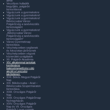
álma!
Veszélyes hulladék
begyűjtés, polgárőri
biztosítással.
Vigyázzunk a gyermekekre
Vigyázzunk a gyermekekre!
Vigyázzunk a gyermekekre!
Békéscsabai Városi
Polgárőrség a tanévkezdés
biztonságáért
Vigyázzunk a gyermekekre!
„Békéscsabai Városi
Polgárőrség a tanévkezdés
biztonságáért”
Városi Gyermeknap
biztosítása.
Vészhelyzetben segítenek
és fokozottan járőröznek
Vészhelyzetben végzett
közterületi szolgálatok
XII. Polgárőr Akadémia
XIV. alkalommal tartottak
kerékpáros
balesetmegelőzési célú
akciót a Lencsési
lakótelepen.
XVII. Békés Megyei Polgárőr
Nap
XXI. Békéscsaba – Arad –
Békéscsaba Szupermaraton
biztosítása.
XXIII. Országos Polgárőr
Nap
XXIII. Országos Polgárőrnap
Nyíregyházán.
XXIV. Országos Polgárőr
Nap és VII. Országos
Polgárőr Lovas szemle