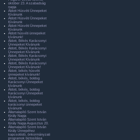
október 23. A szabadság
napja
Áldott Húsvéti Ünnepeket
Kívánunk
Áldott Húsvéti Ünnepeket
Kívánunk
Áldott Húsvéti Ünnepeket
Kívánunk
Áldott húsvéti ünnepeket
kívánunk!
Áldott, Békés Karácsonyi
Ünnepeket Kívánunk
Áldott, Békés Karácsonyi
Ünnepeket Kívánunk
Áldott, Békés Karácsonyi
Ünnepeket Kívánunk
Áldott, Békés Karácsonyi
Ünnepeket Kívánunk!
Áldott, békés húsvéti
ünnepeket kívánunk!
Áldott, békés, boldog
Karácsonyi Ünnepeket
kívánunk
Áldott, békés, boldog
Karácsonyi Ünnepeket
kívánunk
Áldott, békés, boldog
karácsonyi ünnepeket
kívánunk
Államalapító Szent István
Király Napja
Államalapító Szent István
Király Napja Augusztus 20.
Államalapító Szent István
Király Ünnepéhez
kapcsolódó, önkormányzati
programok biztosítása