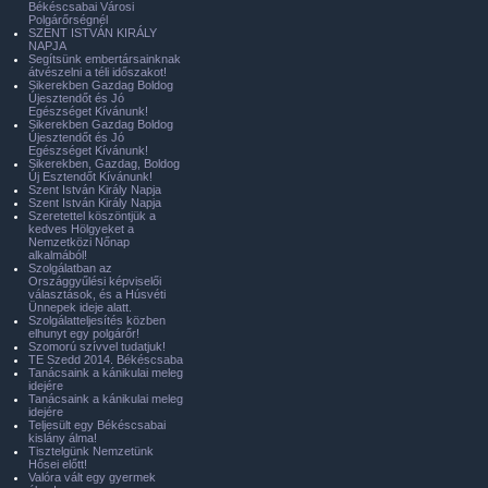
Békéscsabai Városi
Polgárőrségnél
SZENT ISTVÁN KIRÁLY
NAPJA
Segítsünk embertársainknak
átvészelni a téli időszakot!
Sikerekben Gazdag Boldog
Újesztendőt és Jó
Egészséget Kívánunk!
Sikerekben Gazdag Boldog
Újesztendőt és Jó
Egészséget Kívánunk!
Sikerekben, Gazdag, Boldog
Új Esztendőt Kívánunk!
Szent István Király Napja
Szent István Király Napja
Szeretettel köszöntjük a
kedves Hölgyeket a
Nemzetközi Nőnap
alkalmából!
Szolgálatban az
Országgyűlési képviselői
választások, és a Húsvéti
Ünnepek ideje alatt.
Szolgálatteljesítés közben
elhunyt egy polgárőr!
Szomorú szívvel tudatjuk!
TE Szedd 2014. Békéscsaba
Tanácsaink a kánikulai meleg
idejére
Tanácsaink a kánikulai meleg
idejére
Teljesült egy Békéscsabai
kislány álma!
Tisztelgünk Nemzetünk
Hősei előtt!
Valóra vált egy gyermek