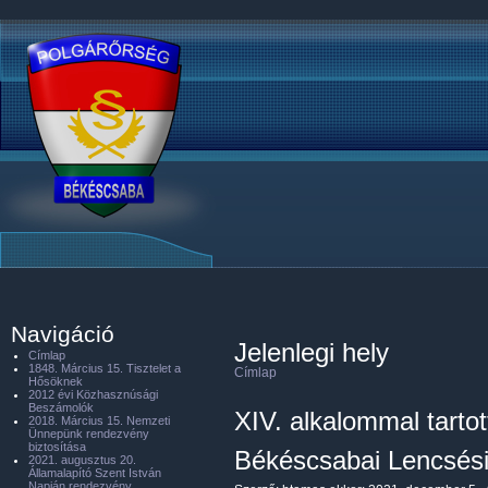
Navigáció
Jelenlegi hely
Címlap
1848. Március 15. Tisztelet a
Címlap
Hősöknek
2012 évi Közhasznúsági
Beszámolók
XIV. alkalommal tarto
2018. Március 15. Nemzeti
Ünnepünk rendezvény
biztosítása
Békéscsabai Lencsési
2021. augusztus 20.
Államalapító Szent István
Napján rendezvény