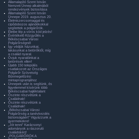
Államalapító Szent István
Nemzeti Ünnep alkalmából
rendezvények biztosítása
Államalapító Szent István
Ünnepe 2019. augusztus 20.
Élelmiszercsomaggal és
cipődobozos ajándékokkal
segítettek a polgárőrök.
Életbe lép a vörös kód jelzés!
Évértékelő Közgyűlés a
Békéscsabai Városi
Polgárőrségnél
Így védjük házunkat,
lakásunkat a betörőktől, míg
a család nyaral.
Óvjuk nyaralóinkat a
betörések ellen!
Újabb 150 település
csatlakozott az Országos
Polgárőr Szövetség
Bűnmegelőzési
mintaprogramjához
Ünnepek után is segítünk, és
figyelemmel kísérünk több
Békéscsabai hajléktalant
Őszinte részvétünk a
Családnak!
Őszinte részvétünk a
Családnak!
„Békéscsabai Városi
Polgárőrség a tanévkezdés
biztonságáért” Vigyázzunk a
gyermekekre!
„Jót tenni” Karácsonyi
adományok a rászoruló
családokért!
„POLGÁRŐRÖK A