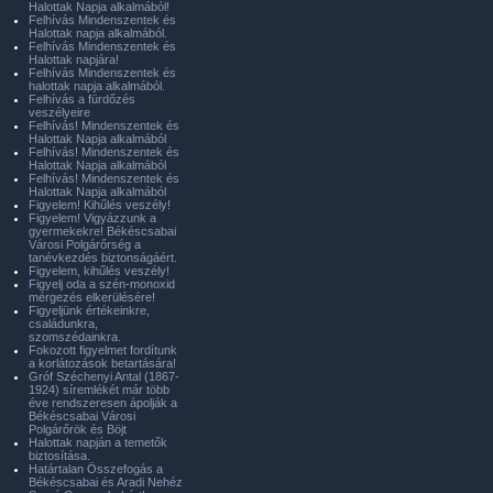
Halottak Napja alkalmából!
Felhívás Mindenszentek és
Halottak napja alkalmából.
Felhívás Mindenszentek és
Halottak napjára!
Felhívás Mindenszentek és
halottak napja alkalmából.
Felhívás a fürdőzés
veszélyeire
Felhívás! Mindenszentek és
Halottak Napja alkalmából
Felhívás! Mindenszentek és
Halottak Napja alkalmából
Felhívás! Mindenszentek és
Halottak Napja alkalmából
Figyelem! Kihűlés veszély!
Figyelem! Vigyázzunk a
gyermekekre! Békéscsabai
Városi Polgárőrség a
tanévkezdés biztonságáért.
Figyelem, kihűlés veszély!
Figyelj oda a szén-monoxid
mérgezés elkerülésére!
Figyeljünk értékeinkre,
családunkra,
szomszédainkra.
Fokozott figyelmet fordítunk
a korlátozások betartására!
Gróf Széchenyi Antal (1867-
1924) síremlékét már több
éve rendszeresen ápolják a
Békéscsabai Városi
Polgárőrök és Böjt
Halottak napján a temetők
biztosítása.
Határtalan Összefogás a
Békéscsabai és Aradi Nehéz