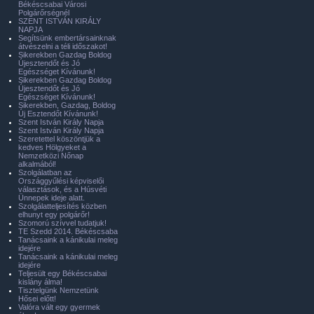
Békéscsabai Városi
Polgárőrségnél
SZENT ISTVÁN KIRÁLY
NAPJA
Segítsünk embertársainknak
átvészelni a téli időszakot!
Sikerekben Gazdag Boldog
Újesztendőt és Jó
Egészséget Kívánunk!
Sikerekben Gazdag Boldog
Újesztendőt és Jó
Egészséget Kívánunk!
Sikerekben, Gazdag, Boldog
Új Esztendőt Kívánunk!
Szent István Király Napja
Szent István Király Napja
Szeretettel köszöntjük a
kedves Hölgyeket a
Nemzetközi Nőnap
alkalmából!
Szolgálatban az
Országgyűlési képviselői
választások, és a Húsvéti
Ünnepek ideje alatt.
Szolgálatteljesítés közben
elhunyt egy polgárőr!
Szomorú szívvel tudatjuk!
TE Szedd 2014. Békéscsaba
Tanácsaink a kánikulai meleg
idejére
Tanácsaink a kánikulai meleg
idejére
Teljesült egy Békéscsabai
kislány álma!
Tisztelgünk Nemzetünk
Hősei előtt!
Valóra vált egy gyermek