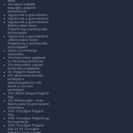
álma!
Veszélyes hulladék
begyűjtés, polgárőri
biztosítással.
Vigyázzunk a gyermekekre
Vigyázzunk a gyermekekre!
Vigyázzunk a gyermekekre!
Békéscsabai Városi
Polgárőrség a tanévkezdés
biztonságáért
Vigyázzunk a gyermekekre!
„Békéscsabai Városi
Polgárőrség a tanévkezdés
biztonságáért”
Városi Gyermeknap
biztosítása.
Vészhelyzetben segítenek
és fokozottan járőröznek
Vészhelyzetben végzett
közterületi szolgálatok
XII. Polgárőr Akadémia
XIV. alkalommal tartottak
kerékpáros
balesetmegelőzési célú
akciót a Lencsési
lakótelepen.
XVII. Békés Megyei Polgárőr
Nap
XXI. Békéscsaba – Arad –
Békéscsaba Szupermaraton
biztosítása.
XXIII. Országos Polgárőr
Nap
XXIII. Országos Polgárőrnap
Nyíregyházán.
XXIV. Országos Polgárőr
Nap és VII. Országos
Polgárőr Lovas szemle