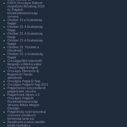
ORFK-Országos Baleset-
megelőzési Bizottság 2018.
év Polgárőr
Közlekedésbiztonsági
verseny.
Október 23 a Szabadság
Napja!
Október 23. A Szabadság
Napja
Október 23. A Szabadság
Napja
Október 23. A Szabadság
Napja!
Október 23. Tisztelet a
Hősöknek!
Október 23. a Szabadság
Napja!
Országgyűlési képviselői
látogatás a Békéscsabai
Városi Polgárőrségnél
Országos Elismerés ifj.
Bugyinszki Tamás
alelnöknek
Országos Polgárőr Nap
Országos Polgárőr Nap 2014
Polgármesteri köszönőlevél
polgárőreink részére.
Polgárőreink Sikere a X.
Országos Polgárőr
Közlekedésbiztonsági
Verseny Békés Megyei
Döntőjén.
Polgárőrség nyári turisztikai
szezonra vonatkozó
biztonsági tanácsai.
Rendészeti szakos tanulók
kiváló munkája a