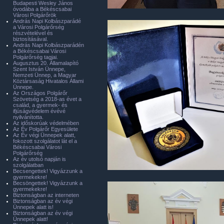
Budapesti Wesley János
óvodába a Békéscsabai
Városi Polgárőrök
András Napi Kolbászparádé
a Városi Polgárőrség
részvételével és
biztosításával.
András Napi Kolbászparádén
a Békéscsabai Városi
Polgárőrség tagjai.
Augusztus 20. Államalapító
Szent István Ünnepe,
Nemzeti Ünnep, a Magyar
Köztársaság Hivatalos Állami
Ünnepe.
Az Országos Polgárőr
Szövetség a 2018-as évet a
család, a gyermek- és
ifjúságvédelem évévé
nyilvánította.
Az időskorúak védelmében
Az Év Polgárőr Egyesülete
Az Év végi Ünnepek alatt,
fokozott szolgálatot lát el a
Békéscsabai Városi
Polgárőrség
Az év utolsó napján is
szolgálatban
Becsengettek! Vigyázzunk a
gyermekekre!
Becsöngettek! Vigyázzunk a
gyermekekre!
Biztonságban az interneten
Biztonságban az év végi
Ünnepek alatt is!
Biztonságban az év végi
Ünnepek alatt!