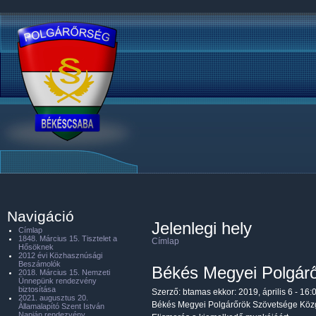
Navigáció
Jelenlegi hely
Címlap
1848. Március 15. Tisztelet a
Címlap
Hősöknek
2012 évi Közhasznúsági
Beszámolók
Békés Megyei Polgárő
2018. Március 15. Nemzeti
Ünnepünk rendezvény
biztosítása
Szerző:
btamas
ekkor: 2019, április 6 - 16:
2021. augusztus 20.
Békés Megyei Polgárőrök Szövetsége Köz
Államalapító Szent István
Napján rendezvény