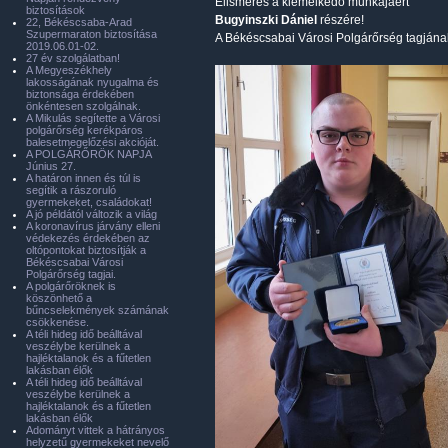
Elismerés a kiemelkedő munkájáért
biztosítások
Bugyinszki Dániel
részére!
22, Békéscsaba-Arad
Szupermaraton biztosítása
A Békéscsabai Városi Polgárőrség tagjána
2019.06.01-02.
27 év szolgálatban!
A Megyeszékhely
lakosságának nyugalma és
biztonsága érdekében
önkéntesen szolgálnak.
A Mikulás segítette a Városi
polgárőrség kerékpáros
balesetmegelőzési akcióját.
A POLGÁRŐRÖK NAPJA
Június 27.
A határon innen és túl is
segítik a rászoruló
gyermekeket, családokat!
A jó példától változik a világ
A koronavírus járvány elleni
védekezés érdekében az
oltópontokat biztosítják a
Békéscsabai Városi
Polgárőrség tagjai.
A polgárőröknek is
köszönhető a
bűncselekmények számának
csökkenése.
A téli hideg idő beálltával
veszélybe kerülnek a
hajléktalanok és a fűtetlen
lakásban élők
A téli hideg idő beálltával
veszélybe kerülnek a
hajléktalanok és a fűtetlen
lakásban élők
Adományt vittek a hátrányos
helyzetű gyermekeket nevelő