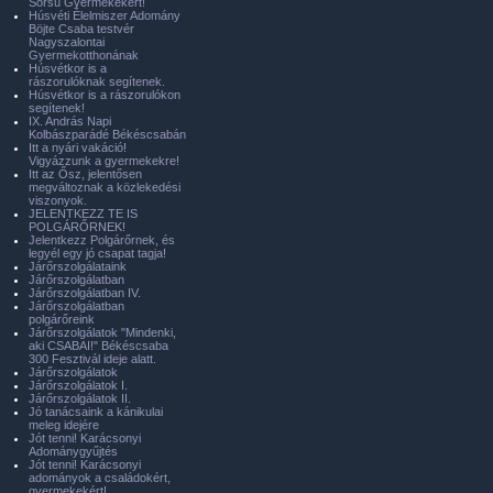
Sorsú Gyermekekért!
Húsvéti Élelmiszer Adomány
Böjte Csaba testvér
Nagyszalontai
Gyermekotthonának
Húsvétkor is a
rászorulóknak segítenek.
Húsvétkor is a rászorulókon
segítenek!
IX. András Napi
Kolbászparádé Békéscsabán
Itt a nyári vakáció!
Vigyázzunk a gyermekekre!
Itt az Ősz, jelentősen
megváltoznak a közlekedési
viszonyok.
JELENTKEZZ TE IS
POLGÁRŐRNEK!
Jelentkezz Polgárőrnek, és
legyél egy jó csapat tagja!
Járőrszolgálataink
Járőrszolgálatban
Járőrszolgálatban IV.
Járőrszolgálatban
polgárőreink
Járőrszolgálatok "Mindenki,
aki CSABAI!" Békéscsaba
300 Fesztivál ideje alatt.
Járőrszolgálatok
Járőrszolgálatok I.
Járőrszolgálatok II.
Jó tanácsaink a kánikulai
meleg idejére
Jót tenni! Karácsonyi
Adománygyűjtés
Jót tenni! Karácsonyi
adományok a családokért,
gyermekekért!