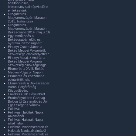
házifőorvosra,
önkormányzati képviselőre
emlékeztünk
Drogmentes
Magyarországért Maraton
2015. biztosítása
Drogmentes
Magyarországért Maraton
Békéscsaba 2014. május 16.
Együttműködés a
Békéscsabán élők, és
nyaralók biztonságáért
Elhunyt Cseke János a
Békés Megyei Polgárőrök
Szövetsége elnökhelyettese
Elhunyt Matajsz András a
Békés Megyei Polgárőr
Szövetség elnökségi tagja
Elismerés a XVIII. Békés
Megyei Polgárőr Napon
Elismerés és köszönet a
polgárőröknek.
Elismerések a Békéscsabai
Városi Polgárőrség
Közgyűlésén.
Emlékezzünk Hőseinkre!
Eredményekben Gazdag
Boldog Új Esztendőt és Jó
Egészséget Kívánunk!
Felhívás
Felhívás Halottak Napja
Alkalmából
Felhívás Halottak Napja
alkalmából
Felhívás Mindenszentek és
Halottak Napja alkalmából
Felhívás Mindenszentek és