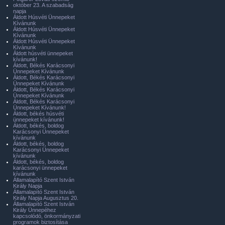
október 23. A szabadság
napja
Áldott Húsvéti Ünnepeket
Kívánunk
Áldott Húsvéti Ünnepeket
Kívánunk
Áldott Húsvéti Ünnepeket
Kívánunk
Áldott húsvéti ünnepeket
kívánunk!
Áldott, Békés Karácsonyi
Ünnepeket Kívánunk
Áldott, Békés Karácsonyi
Ünnepeket Kívánunk
Áldott, Békés Karácsonyi
Ünnepeket Kívánunk
Áldott, Békés Karácsonyi
Ünnepeket Kívánunk!
Áldott, békés húsvéti
ünnepeket kívánunk!
Áldott, békés, boldog
Karácsonyi Ünnepeket
kívánunk
Áldott, békés, boldog
Karácsonyi Ünnepeket
kívánunk
Áldott, békés, boldog
karácsonyi ünnepeket
kívánunk
Államalapító Szent István
Király Napja
Államalapító Szent István
Király Napja Augusztus 20.
Államalapító Szent István
Király Ünnepéhez
kapcsolódó, önkormányzati
programok biztosítása