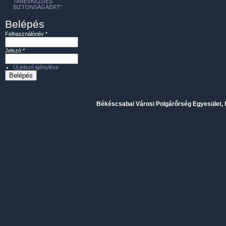
TANÉVKEZDÉS
BIZTONSÁGÁÉRT”
Belépés
Felhasználónév
*
Jelszó
*
Új jelszó igénylése
Békéscsabai Városi Polgárőrség Egyesület, H