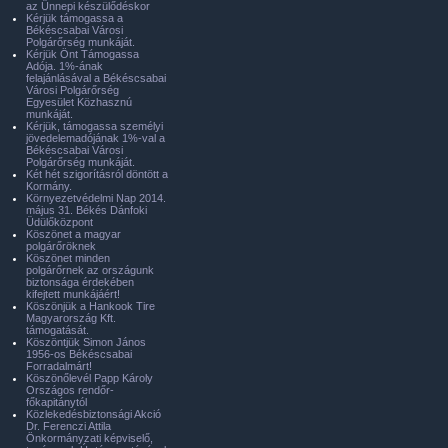
az Ünnepi készülődéskor
Kérjük támogassa a
Békéscsabai Városi
Polgárőrség munkáját.
Kérjük Önt Támogassa
Adója. 1%-ának
felajánlásával a Békéscsabai
Városi Polgárőrség
Egyesület Közhasznú
munkáját.
Kérjük, támogassa személyi
jövedelemadójának 1%-val a
Békéscsabai Városi
Polgárőrség munkáját.
Két hét szigorításról döntött a
Kormány.
Környezetvédelmi Nap 2014.
május 31. Békés Dánfoki
Üdülőközpont
Köszönet a magyar
polgárőröknek
Köszönet minden
polgárőrnek az országunk
biztonsága érdekében
kifejtett munkájáért!
Köszönjük a Hankook Tire
Magyarország Kft.
támogatását.
Köszöntjük Simon János
1956-os Békéscsabai
Forradalmárt!
Köszönőlevél Papp Károly
Országos rendőr-
főkapitánytól
Közlekedésbiztonsági Akció
Dr. Ferenczi Attila
Önkormányzati képviselő,