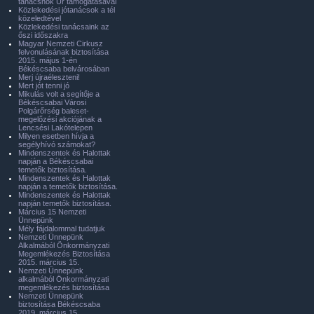
tanácsnok Úr támogatásával
Közlekedési jótanácsok a tél
közeledtével
Közlekedési tanácsaink az
őszi időszakra
Magyar Nemzeti Cirkusz
felvonulásának biztosítása
2015. május 1-én
Békéscsaba belvárosában
Merj újraéleszteni!
Mert jót tenni jó
Mikulás volt a segítője a
Békéscsabai Városi
Polgárőrség baleset-
megelőzési akciójának a
Lencsési Lakótelepen
Milyen esetben hívja a
segélyhívó számokat?
Mindenszentek és Halottak
napján a Békéscsabai
temetők biztosítása.
Mindenszentek és Halottak
napján a temetők biztosítása.
Mindenszentek és Halottak
napján temetők biztosítása.
Március 15 Nemzeti
Ünnepünk
Mély fájdalommal tudatjuk
Nemzeti Ünnepünk
Alkalmából Önkormányzati
Megemlékezés Biztosítása
2015. március 15.
Nemzeti Ünnepünk
alkalmából Önkormányzati
megemlékezés biztosítása
Nemzeti Ünnepünk
biztosítása Békéscsaba
2019. március 15.