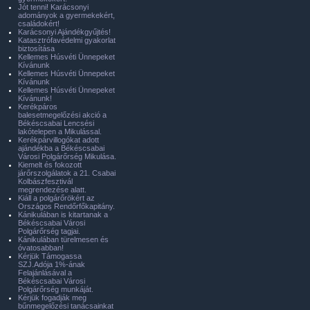
Jót tenni! Karácsonyi
adományok a gyermekekért,
családokért!
Karácsonyi Ajándékgyűjtés!
Katasztrófavédelmi gyakorlat
biztosítása
Kellemes Húsvéti Ünnepeket
Kívánunk
Kellemes Húsvéti Ünnepeket
Kívánunk
Kellemes Húsvéti Ünnepeket
Kívánunk!
Kerékpáros
balesetmegelőzési akció a
Békéscsabai Lencsési
lakótelepen a Mikulással.
Kerékpárvillogókat adott
ajándékba a Békéscsabai
Városi Polgárőrség Mikulása.
Kiemelt és fokozott
járőrszolgálatok a 21. Csabai
Kolbászfesztivál
megrendezése alatt.
Kiáll a polgárőrökért az
Országos Rendőrfőkapitány.
Kánikulában is kitartanak a
Békéscsabai Városi
Polgárőrség tagjai.
Kánikulában türelmesen és
óvatosabban!
Kérjük Támogassa
SZJ.Adója 1%-ának
Felajánlásával a
Békéscsabai Városi
Polgárőrség munkáját.
Kérjük fogadják meg
bűnmegelőzési tanácsainkat