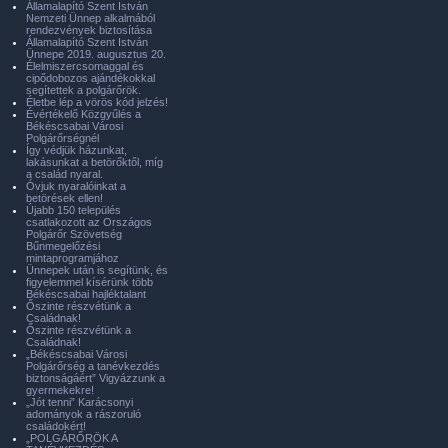
Államalapító Szent István
Nemzeti Ünnep alkalmából
rendezvények biztosítása
Államalapító Szent István
Ünnepe 2019. augusztus 20.
Élelmiszercsomaggal és
cipődobozos ajándékokkal
segítettek a polgárőrök.
Életbe lép a vörös kód jelzés!
Évértékelő Közgyűlés a
Békéscsabai Városi
Polgárőrségnél
Így védjük házunkat,
lakásunkat a betörőktől, míg
a család nyaral.
Óvjuk nyaralóinkat a
betörések ellen!
Újabb 150 település
csatlakozott az Országos
Polgárőr Szövetség
Bűnmegelőzési
mintaprogramjához
Ünnepek után is segítünk, és
figyelemmel kísérünk több
Békéscsabai hajléktalant
Őszinte részvétünk a
Családnak!
Őszinte részvétünk a
Családnak!
„Békéscsabai Városi
Polgárőrség a tanévkezdés
biztonságáért” Vigyázzunk a
gyermekekre!
„Jót tenni” Karácsonyi
adományok a rászoruló
családokért!
„POLGÁRŐRÖK A