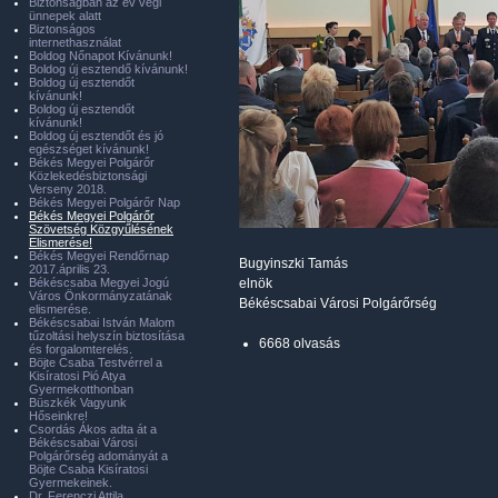
Biztonságban az év végi
ünnepek alatt
Biztonságos
internethasználat
Boldog Nőnapot Kívánunk!
Boldog új esztendő kívánunk!
Boldog új esztendőt
kívánunk!
Boldog új esztendőt
kívánunk!
Boldog új esztendőt és jó
egészséget kívánunk!
Békés Megyei Polgárőr
Közlekedésbiztonsági
Verseny 2018.
Békés Megyei Polgárőr Nap
Békés Megyei Polgárőr
Szövetség Közgyűlésének
Elismerése!
Békés Megyei Rendőrnap
Bugyinszki Tamás
2017.április 23.
Békéscsaba Megyei Jogú
elnök
Város Önkormányzatának
Békéscsabai Városi Polgárőrség
elismerése.
Békéscsabai István Malom
tűzoltási helyszín biztosítása
6668 olvasás
és forgalomterelés.
Böjte Csaba Testvérrel a
Kisíratosi Pió Atya
Gyermekotthonban
Büszkék Vagyunk
Hőseinkre!
Csordás Ákos adta át a
Békéscsabai Városi
Polgárőrség adományát a
Böjte Csaba Kisíratosi
Gyermekeinek.
Dr. Ferenczi Attila