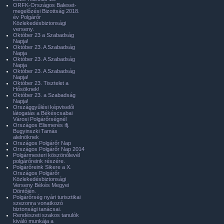
ORFK-Országos Baleset-
megelőzési Bizottság 2018.
év Polgárőr
Közlekedésbiztonsági
verseny.
Október 23 a Szabadság
Napja!
Október 23. A Szabadság
Napja
Október 23. A Szabadság
Napja
Október 23. A Szabadság
Napja!
Október 23. Tisztelet a
Hősöknek!
Október 23. a Szabadság
Napja!
Országgyűlési képviselői
látogatás a Békéscsabai
Városi Polgárőrségnél
Országos Elismerés ifj.
Bugyinszki Tamás
alelnöknek
Országos Polgárőr Nap
Országos Polgárőr Nap 2014
Polgármesteri köszönőlevél
polgárőreink részére.
Polgárőreink Sikere a X.
Országos Polgárőr
Közlekedésbiztonsági
Verseny Békés Megyei
Döntőjén.
Polgárőrség nyári turisztikai
szezonra vonatkozó
biztonsági tanácsai.
Rendészeti szakos tanulók
kiváló munkája a