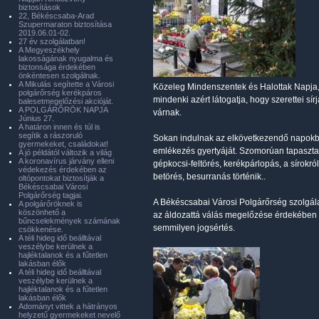
biztosítások
22, Békéscsaba-Arad
Szupermaraton biztosítása
2019.06.01-02.
27 év szolgálatban!
A Megyeszékhely
lakosságának nyugalma és
biztonsága érdekében
önkéntesen szolgálnak.
A Mikulás segítette a Városi
Közeleg Mindenszentek és Halottak Napja, 
polgárőrség kerékpáros
mindenki azért látogatja, hogy szerettei s
balesetmegelőzési akcióját.
A POLGÁRŐRÖK NAPJA
várnak.
Június 27.
A határon innen és túl is
segítik a rászoruló
Sokan indulnak az elkövetkezendő napokba a
gyermekeket, családokat!
emlékezés gyertyáját. Szomorúan tapaszta
A jó példától változik a világ
A koronavírus járvány elleni
gépkocsi-feltörés, kerékpárlopás, a sírokról
védekezés érdekében az
betörés, besurranás történik..
oltópontokat biztosítják a
Békéscsabai Városi
Polgárőrség tagjai.
A Békéscsabai Városi Polgárőrség szolgálat
A polgárőröknek is
köszönhető a
az áldozattá válás megelőzése érdekében 
bűncselekmények számának
semmilyen jogsértés.
csökkenése.
A téli hideg idő beálltával
veszélybe kerülnek a
hajléktalanok és a fűtetlen
lakásban élők
A téli hideg idő beálltával
veszélybe kerülnek a
hajléktalanok és a fűtetlen
lakásban élők
Adományt vittek a hátrányos
helyzetű gyermekeket nevelő