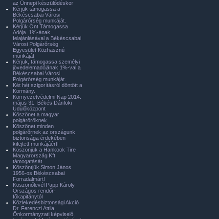
az Ünnepi készülődéskor
Kérjük támogassa a
Békéscsabai Városi
Polgárőrség munkáját.
Kérjük Önt Támogassa
Adója. 1%-ának
felajánlásával a Békéscsabai
Városi Polgárőrség
Egyesület Közhasznú
munkáját.
Kérjük, támogassa személyi
jövedelemadójának 1%-val a
Békéscsabai Városi
Polgárőrség munkáját.
Két hét szigorításról döntött a
Kormány.
Környezetvédelmi Nap 2014.
május 31. Békés Dánfoki
Üdülőközpont
Köszönet a magyar
polgárőröknek
Köszönet minden
polgárőrnek az országunk
biztonsága érdekében
kifejtett munkájáért!
Köszönjük a Hankook Tire
Magyarország Kft.
támogatását.
Köszöntjük Simon János
1956-os Békéscsabai
Forradalmárt!
Köszönőlevél Papp Károly
Országos rendőr-
főkapitánytól
Közlekedésbiztonsági Akció
Dr. Ferenczi Attila
Önkormányzati képviselő,