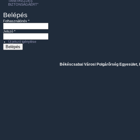
TANÉVKEZDÉS
BIZTONSÁGÁÉRT”
Belépés
Felhasználónév
*
Jelszó
*
Új jelszó igénylése
Békéscsabai Városi Polgárőrség Egyesület, H