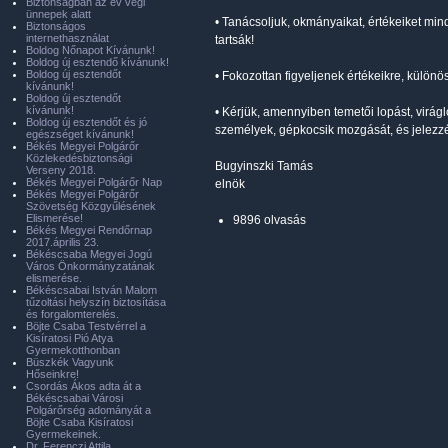
Biztonságban az év végi
ünnepek alatt
• Tanácsoljuk, okmányaikat, értékeiket mind
Biztonságos
internethasználat
tartsák!
Boldog Nőnapot Kívánunk!
Boldog új esztendő kívánunk!
Boldog új esztendőt
• Fokozottan figyeljenek értékeikre, külö
kívánunk!
Boldog új esztendőt
kívánunk!
• Kérjük, amennyiben temetői lopást, virágl
Boldog új esztendőt és jó
személyek, gépkocsik mozgását, és jelezz
egészséget kívánunk!
Békés Megyei Polgárőr
Közlekedésbiztonsági
Bugyinszki Tamás
Verseny 2018.
Békés Megyei Polgárőr Nap
elnök
Békés Megyei Polgárőr
Szövetség Közgyűlésének
Elismerése!
9896 olvasás
Békés Megyei Rendőrnap
2017.április 23.
Békéscsaba Megyei Jogú
Város Önkormányzatának
elismerése.
Békéscsabai István Malom
tűzoltási helyszín biztosítása
és forgalomterelés.
Böjte Csaba Testvérrel a
Kisíratosi Pió Atya
Gyermekotthonban
Büszkék Vagyunk
Hőseinkre!
Csordás Ákos adta át a
Békéscsabai Városi
Polgárőrség adományát a
Böjte Csaba Kisíratosi
Gyermekeinek.
Dr. Ferenczi Attila