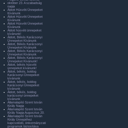
október 23. A szabadság
napja
Áldott Húsvéti Ünnepeket
Kívánunk
Áldott Húsvéti Ünnepeket
Kívánunk
Áldott Húsvéti Ünnepeket
Kívánunk
Áldott húsvéti ünnepeket
kívánunk!
Áldott, Békés Karácsonyi
Ünnepeket Kívánunk
Áldott, Békés Karácsonyi
Ünnepeket Kívánunk
Áldott, Békés Karácsonyi
Ünnepeket Kívánunk
Áldott, Békés Karácsonyi
Ünnepeket Kívánunk!
Áldott, békés húsvéti
ünnepeket kívánunk!
Áldott, békés, boldog
Karácsonyi Ünnepeket
kívánunk
Áldott, békés, boldog
Karácsonyi Ünnepeket
kívánunk
Áldott, békés, boldog
karácsonyi ünnepeket
kívánunk
Államalapító Szent István
Király Napja
Államalapító Szent István
Király Napja Augusztus 20.
Államalapító Szent István
Király Ünnepéhez
kapcsolódó, önkormányzati
programok biztosítása