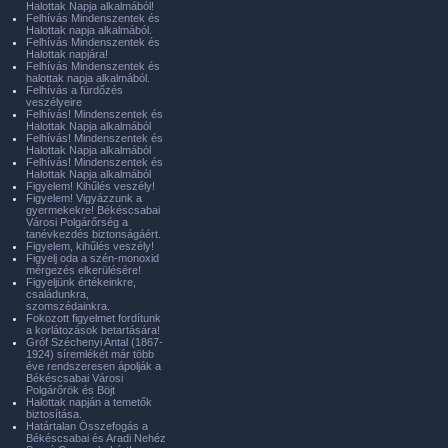
Halottak Napja alkalmából!
Felhívás Mindenszentek és
Halottak napja alkalmából.
Felhívás Mindenszentek és
Halottak napjára!
Felhívás Mindenszentek és
halottak napja alkalmából.
Felhívás a fürdőzés
veszélyeire
Felhívás! Mindenszentek és
Halottak Napja alkalmából
Felhívás! Mindenszentek és
Halottak Napja alkalmából
Felhívás! Mindenszentek és
Halottak Napja alkalmából
Figyelem! Kihűlés veszély!
Figyelem! Vigyázzunk a
gyermekekre! Békéscsabai
Városi Polgárőrség a
tanévkezdés biztonságáért.
Figyelem, kihűlés veszély!
Figyelj oda a szén-monoxid
mérgezés elkerülésére!
Figyeljünk értékeinkre,
családunkra,
szomszédainkra.
Fokozott figyelmet fordítunk
a korlátozások betartására!
Gróf Széchenyi Antal (1867-
1924) síremlékét már több
éve rendszeresen ápolják a
Békéscsabai Városi
Polgárőrök és Böjt
Halottak napján a temetők
biztosítása.
Határtalan Összefogás a
Békéscsabai és Aradi Nehéz