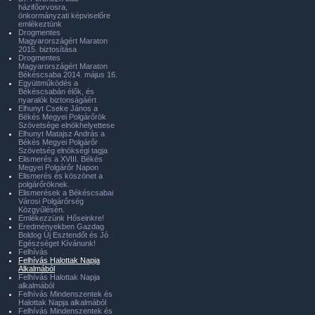
házifőorvosra,
önkormányzati képviselőre
emlékeztünk
Drogmentes
Magyarországért Maraton
2015. biztosítása
Drogmentes
Magyarországért Maraton
Békéscsaba 2014. május 16.
Együttműködés a
Békéscsabán élők, és
nyaralók biztonságáért
Elhunyt Cseke János a
Békés Megyei Polgárőrök
Szövetsége elnökhelyettese
Elhunyt Matajsz András a
Békés Megyei Polgárőr
Szövetség elnökségi tagja
Elismerés a XVIII. Békés
Megyei Polgárőr Napon
Elismerés és köszönet a
polgárőröknek.
Elismerések a Békéscsabai
Városi Polgárőrség
Közgyűlésén.
Emlékezzünk Hőseinkre!
Eredményekben Gazdag
Boldog Új Esztendőt és Jó
Egészséget Kívánunk!
Felhívás
Felhívás Halottak Napja
Alkalmából
Felhívás Halottak Napja
alkalmából
Felhívás Mindenszentek és
Halottak Napja alkalmából
Felhívás Mindenszentek és