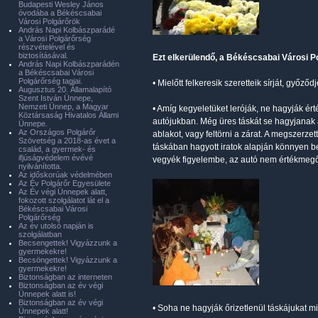
Budapesti Wesley János
óvodába a Békéscsabai
Városi Polgárőrök
András Napi Kolbászparádé
a Városi Polgárőrség
részvételével és
biztosításával.
Ezt elkerülendő, a Békéscsabai Városi Po
András Napi Kolbászparádén
a Békéscsabai Városi
Polgárőrség tagjai.
• Mielőtt felkeresik szeretteik sírját, győző
Augusztus 20. Államalapító
Szent István Ünnepe,
Nemzeti Ünnep, a Magyar
• Amíg kegyeletüket leróják, ne hagyják ért
Köztársaság Hivatalos Állami
autójukban. Még üres táskát se hagyjanak a
Ünnepe.
Az Országos Polgárőr
ablakot, vagy feltörni a zárat. A megszerze
Szövetség a 2018-as évet a
táskában hagyott iratok alapján könnyen be 
család, a gyermek- és
ifjúságvédelem évévé
vegyék figyelembe, az autó nem értékmegő
nyilvánította.
Az időskorúak védelmében
Az Év Polgárőr Egyesülete
Az Év végi Ünnepek alatt,
fokozott szolgálatot lát el a
Békéscsabai Városi
Polgárőrség
Az év utolsó napján is
szolgálatban
Becsengettek! Vigyázzunk a
gyermekekre!
Becsöngettek! Vigyázzunk a
gyermekekre!
Biztonságban az interneten
Biztonságban az év végi
Ünnepek alatt is!
Biztonságban az év végi
• Soha ne hagyják őrizetlenül táskájukat m
Ünnepek alatt!