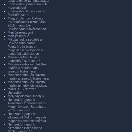
tanácsnok Úr támogatásával
Közlekedési jótanácsok a tél
közeledtével
Közlekedési tanácsaink az
őszi időszakra
Magyar Nemzeti Cirkusz
felvonulásának biztosítása
2015. május 1-én
Békéscsaba belvárosában
Merj újraéleszteni!
Mert jót tenni jó
Mikulás volt a segítője a
Békéscsabai Városi
Polgárőrség baleset-
megelőzési akciójának a
Lencsési Lakótelepen
Milyen esetben hívja a
segélyhívó számokat?
Mindenszentek és Halottak
napján a Békéscsabai
temetők biztosítása.
Mindenszentek és Halottak
napján a temetők biztosítása.
Mindenszentek és Halottak
napján temetők biztosítása.
Március 15 Nemzeti
Ünnepünk
Mély fájdalommal tudatjuk
Nemzeti Ünnepünk
Alkalmából Önkormányzati
Megemlékezés Biztosítása
2015. március 15.
Nemzeti Ünnepünk
alkalmából Önkormányzati
megemlékezés biztosítása
Nemzeti Ünnepünk
biztosítása Békéscsaba
2019. március 15.