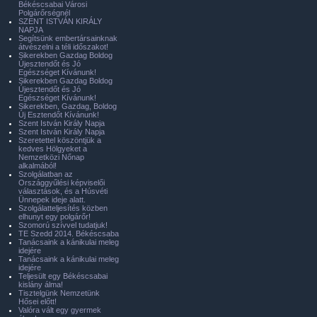
Békéscsabai Városi
Polgárőrségnél
SZENT ISTVÁN KIRÁLY
NAPJA
Segítsünk embertársainknak
átvészelni a téli időszakot!
Sikerekben Gazdag Boldog
Újesztendőt és Jó
Egészséget Kívánunk!
Sikerekben Gazdag Boldog
Újesztendőt és Jó
Egészséget Kívánunk!
Sikerekben, Gazdag, Boldog
Új Esztendőt Kívánunk!
Szent István Király Napja
Szent István Király Napja
Szeretettel köszöntjük a
kedves Hölgyeket a
Nemzetközi Nőnap
alkalmából!
Szolgálatban az
Országgyűlési képviselői
választások, és a Húsvéti
Ünnepek ideje alatt.
Szolgálatteljesítés közben
elhunyt egy polgárőr!
Szomorú szívvel tudatjuk!
TE Szedd 2014. Békéscsaba
Tanácsaink a kánikulai meleg
idejére
Tanácsaink a kánikulai meleg
idejére
Teljesült egy Békéscsabai
kislány álma!
Tisztelgünk Nemzetünk
Hősei előtt!
Valóra vált egy gyermek