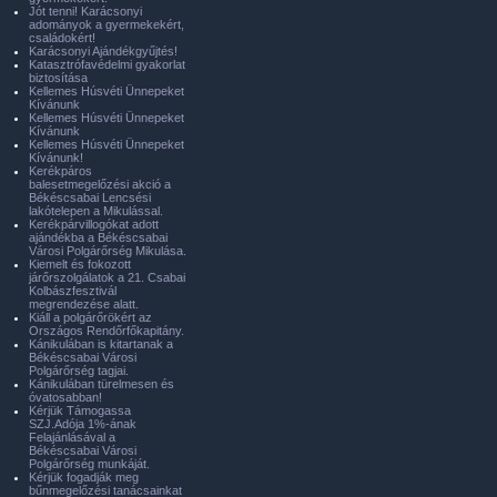
Jót tenni! Karácsonyi
adományok a gyermekekért,
családokért!
Karácsonyi Ajándékgyűjtés!
Katasztrófavédelmi gyakorlat
biztosítása
Kellemes Húsvéti Ünnepeket
Kívánunk
Kellemes Húsvéti Ünnepeket
Kívánunk
Kellemes Húsvéti Ünnepeket
Kívánunk!
Kerékpáros
balesetmegelőzési akció a
Békéscsabai Lencsési
lakótelepen a Mikulással.
Kerékpárvillogókat adott
ajándékba a Békéscsabai
Városi Polgárőrség Mikulása.
Kiemelt és fokozott
járőrszolgálatok a 21. Csabai
Kolbászfesztivál
megrendezése alatt.
Kiáll a polgárőrökért az
Országos Rendőrfőkapitány.
Kánikulában is kitartanak a
Békéscsabai Városi
Polgárőrség tagjai.
Kánikulában türelmesen és
óvatosabban!
Kérjük Támogassa
SZJ.Adója 1%-ának
Felajánlásával a
Békéscsabai Városi
Polgárőrség munkáját.
Kérjük fogadják meg
bűnmegelőzési tanácsainkat