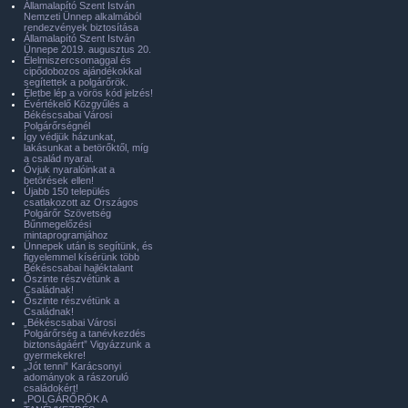
Államalapító Szent István
Nemzeti Ünnep alkalmából
rendezvények biztosítása
Államalapító Szent István
Ünnepe 2019. augusztus 20.
Élelmiszercsomaggal és
cipődobozos ajándékokkal
segítettek a polgárőrök.
Életbe lép a vörös kód jelzés!
Évértékelő Közgyűlés a
Békéscsabai Városi
Polgárőrségnél
Így védjük házunkat,
lakásunkat a betörőktől, míg
a család nyaral.
Óvjuk nyaralóinkat a
betörések ellen!
Újabb 150 település
csatlakozott az Országos
Polgárőr Szövetség
Bűnmegelőzési
mintaprogramjához
Ünnepek után is segítünk, és
figyelemmel kísérünk több
Békéscsabai hajléktalant
Őszinte részvétünk a
Családnak!
Őszinte részvétünk a
Családnak!
„Békéscsabai Városi
Polgárőrség a tanévkezdés
biztonságáért” Vigyázzunk a
gyermekekre!
„Jót tenni” Karácsonyi
adományok a rászoruló
családokért!
„POLGÁRŐRÖK A