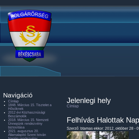
Navigáció
Jelenlegi hely
Címlap
1848. Március 15. Tisztelet a
Címlap
Hősöknek
2012 évi Közhasznúsági
Beszámolók
Felhívás Halottak Nap
2018. Március 15. Nemzeti
Ünnepünk rendezvény
biztosítása
Szerző:
btamas
ekkor: 2012, október 28 - 
2021. augusztus 20.
Államalapító Szent István
Napján rendezvény