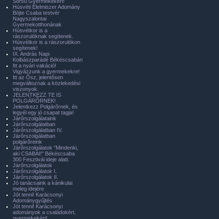
Sorsú Gyermekekért!
Húsvéti Élelmiszer Adomány
Böjte Csaba testvér
Nagyszalontai
Gyermekotthonának
Húsvétkor is a
rászorulóknak segítenek.
Húsvétkor is a rászorulókon
segítenek!
IX. András Napi
Kolbászparádé Békéscsabán
Itt a nyári vakáció!
Vigyázzunk a gyermekekre!
Itt az Ősz, jelentősen
megváltoznak a közlekedési
viszonyok.
JELENTKEZZ TE IS
POLGÁRŐRNEK!
Jelentkezz Polgárőrnek, és
legyél egy jó csapat tagja!
Járőrszolgálataink
Járőrszolgálatban
Járőrszolgálatban IV.
Járőrszolgálatban
polgárőreink
Járőrszolgálatok "Mindenki,
aki CSABAI!" Békéscsaba
300 Fesztivál ideje alatt.
Járőrszolgálatok
Járőrszolgálatok I.
Járőrszolgálatok II.
Jó tanácsaink a kánikulai
meleg idejére
Jót tenni! Karácsonyi
Adománygyűjtés
Jót tenni! Karácsonyi
adományok a családokért,
gyermekekért!