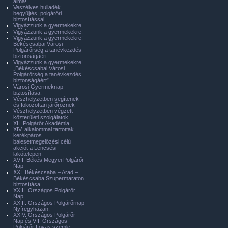
álma!
Veszélyes hulladék
begyűjtés, polgárőri
biztosítással.
Vigyázzunk a gyermekekre
Vigyázzunk a gyermekekre!
Vigyázzunk a gyermekekre!
Békéscsabai Városi
Polgárőrség a tanévkezdés
biztonságáért
Vigyázzunk a gyermekekre!
„Békéscsabai Városi
Polgárőrség a tanévkezdés
biztonságáért”
Városi Gyermeknap
biztosítása.
Vészhelyzetben segítenek
és fokozottan járőröznek
Vészhelyzetben végzett
közterületi szolgálatok
XII. Polgárőr Akadémia
XIV. alkalommal tartottak
kerékpáros
balesetmegelőzési célú
akciót a Lencsési
lakótelepen.
XVII. Békés Megyei Polgárőr
Nap
XXI. Békéscsaba – Arad –
Békéscsaba Szupermaraton
biztosítása.
XXIII. Országos Polgárőr
Nap
XXIII. Országos Polgárőrnap
Nyíregyházán.
XXIV. Országos Polgárőr
Nap és VII. Országos
Polgárőr Lovas szemle