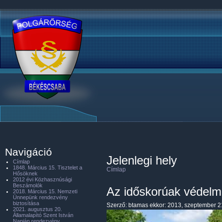
Navigáció
Jelenlegi hely
Címlap
1848. Március 15. Tisztelet a
Címlap
Hősöknek
2012 évi Közhasznúsági
Beszámolók
Az időskorúak védel
2018. Március 15. Nemzeti
Ünnepünk rendezvény
biztosítása
Szerző:
btamas
ekkor: 2013, szeptember 2
2021. augusztus 20.
Államalapító Szent István
Napján rendezvény