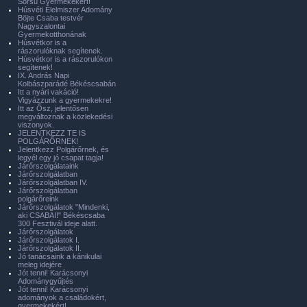
Sorsú Gyermekekért!
Húsvéti Élelmiszer Adomány
Böjte Csaba testvér
Nagyszalontai
Gyermekotthonának
Húsvétkor is a
rászorulóknak segítenek.
Húsvétkor is a rászorulókon
segítenek!
IX. András Napi
Kolbászparádé Békéscsabán
Itt a nyári vakáció!
Vigyázzunk a gyermekekre!
Itt az Ősz, jelentősen
megváltoznak a közlekedési
viszonyok.
JELENTKEZZ TE IS
POLGÁRŐRNEK!
Jelentkezz Polgárőrnek, és
legyél egy jó csapat tagja!
Járőrszolgálataink
Járőrszolgálatban
Járőrszolgálatban IV.
Járőrszolgálatban
polgárőreink
Járőrszolgálatok "Mindenki,
aki CSABAI!" Békéscsaba
300 Fesztivál ideje alatt.
Járőrszolgálatok
Járőrszolgálatok I.
Járőrszolgálatok II.
Jó tanácsaink a kánikulai
meleg idejére
Jót tenni! Karácsonyi
Adománygyűjtés
Jót tenni! Karácsonyi
adományok a családokért,
gyermekekért!