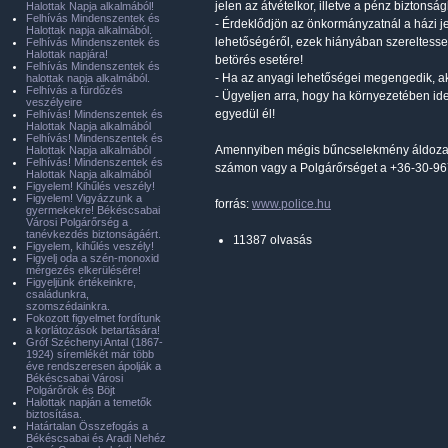
jelen az átvételkor, illetve a pénz biztons
Halottak Napja alkalmából!
Felhívás Mindenszentek és
- Érdeklődjön az önkormányzatnál a házi je
Halottak napja alkalmából.
lehetőségéről, ezek hiányában szereltesse
Felhívás Mindenszentek és
Halottak napjára!
betörés esetére!
Felhívás Mindenszentek és
- Ha az anyagi lehetőségei megengedik, akk
halottak napja alkalmából.
Felhívás a fürdőzés
- Ügyeljen arra, hogy ha környezetében id
veszélyeire
egyedül él!
Felhívás! Mindenszentek és
Halottak Napja alkalmából
Felhívás! Mindenszentek és
Amennyiben mégis bűncselekmény áldozatává
Halottak Napja alkalmából
Felhívás! Mindenszentek és
számon vagy a Polgárőrséget a +36-30-9672
Halottak Napja alkalmából
Figyelem! Kihűlés veszély!
Figyelem! Vigyázzunk a
forrás:
www.police.hu
gyermekekre! Békéscsabai
Városi Polgárőrség a
tanévkezdés biztonságáért.
11387 olvasás
Figyelem, kihűlés veszély!
Figyelj oda a szén-monoxid
mérgezés elkerülésére!
Figyeljünk értékeinkre,
családunkra,
szomszédainkra.
Fokozott figyelmet fordítunk
a korlátozások betartására!
Gróf Széchenyi Antal (1867-
1924) síremlékét már több
éve rendszeresen ápolják a
Békéscsabai Városi
Polgárőrök és Böjt
Halottak napján a temetők
biztosítása.
Határtalan Összefogás a
Békéscsabai és Aradi Nehéz