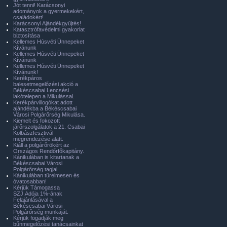
Jót tenni! Karácsonyi
adományok a gyermekekért,
családokért!
Karácsonyi Ajándékgyűjtés!
Katasztrófavédelmi gyakorlat
biztosítása
Kellemes Húsvéti Ünnepeket
Kívánunk
Kellemes Húsvéti Ünnepeket
Kívánunk
Kellemes Húsvéti Ünnepeket
Kívánunk!
Kerékpáros
balesetmegelőzési akció a
Békéscsabai Lencsési
lakótelepen a Mikulással.
Kerékpárvillogókat adott
ajándékba a Békéscsabai
Városi Polgárőrség Mikulása.
Kiemelt és fokozott
járőrszolgálatok a 21. Csabai
Kolbászfesztivál
megrendezése alatt.
Kiáll a polgárőrökért az
Országos Rendőrfőkapitány.
Kánikulában is kitartanak a
Békéscsabai Városi
Polgárőrség tagjai.
Kánikulában türelmesen és
óvatosabban!
Kérjük Támogassa
SZJ.Adója 1%-ának
Felajánlásával a
Békéscsabai Városi
Polgárőrség munkáját.
Kérjük fogadják meg
bűnmegelőzési tanácsainkat