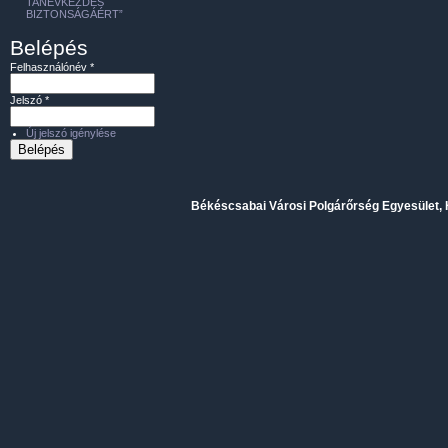
TANÉVKEZDÉS
BIZTONSÁGÁÉRT”
Belépés
Felhasználónév
*
Jelszó
*
Új jelszó igénylése
Békéscsabai Városi Polgárőrség Egyesület, H