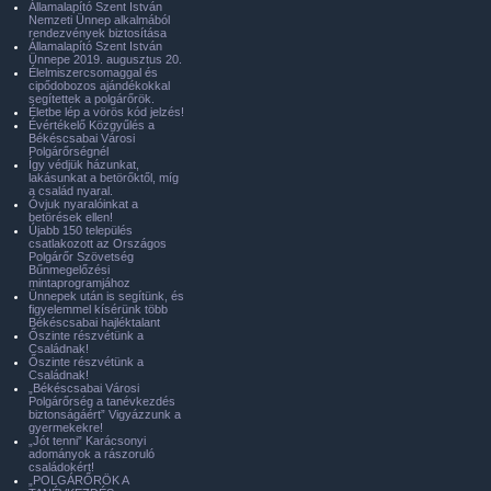
Államalapító Szent István
Nemzeti Ünnep alkalmából
rendezvények biztosítása
Államalapító Szent István
Ünnepe 2019. augusztus 20.
Élelmiszercsomaggal és
cipődobozos ajándékokkal
segítettek a polgárőrök.
Életbe lép a vörös kód jelzés!
Évértékelő Közgyűlés a
Békéscsabai Városi
Polgárőrségnél
Így védjük házunkat,
lakásunkat a betörőktől, míg
a család nyaral.
Óvjuk nyaralóinkat a
betörések ellen!
Újabb 150 település
csatlakozott az Országos
Polgárőr Szövetség
Bűnmegelőzési
mintaprogramjához
Ünnepek után is segítünk, és
figyelemmel kísérünk több
Békéscsabai hajléktalant
Őszinte részvétünk a
Családnak!
Őszinte részvétünk a
Családnak!
„Békéscsabai Városi
Polgárőrség a tanévkezdés
biztonságáért” Vigyázzunk a
gyermekekre!
„Jót tenni” Karácsonyi
adományok a rászoruló
családokért!
„POLGÁRŐRÖK A