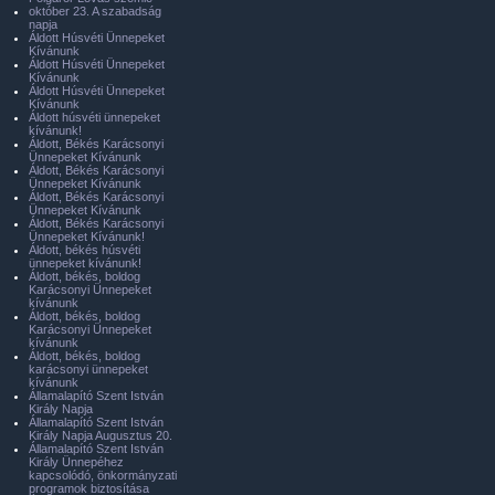
október 23. A szabadság
napja
Áldott Húsvéti Ünnepeket
Kívánunk
Áldott Húsvéti Ünnepeket
Kívánunk
Áldott Húsvéti Ünnepeket
Kívánunk
Áldott húsvéti ünnepeket
kívánunk!
Áldott, Békés Karácsonyi
Ünnepeket Kívánunk
Áldott, Békés Karácsonyi
Ünnepeket Kívánunk
Áldott, Békés Karácsonyi
Ünnepeket Kívánunk
Áldott, Békés Karácsonyi
Ünnepeket Kívánunk!
Áldott, békés húsvéti
ünnepeket kívánunk!
Áldott, békés, boldog
Karácsonyi Ünnepeket
kívánunk
Áldott, békés, boldog
Karácsonyi Ünnepeket
kívánunk
Áldott, békés, boldog
karácsonyi ünnepeket
kívánunk
Államalapító Szent István
Király Napja
Államalapító Szent István
Király Napja Augusztus 20.
Államalapító Szent István
Király Ünnepéhez
kapcsolódó, önkormányzati
programok biztosítása