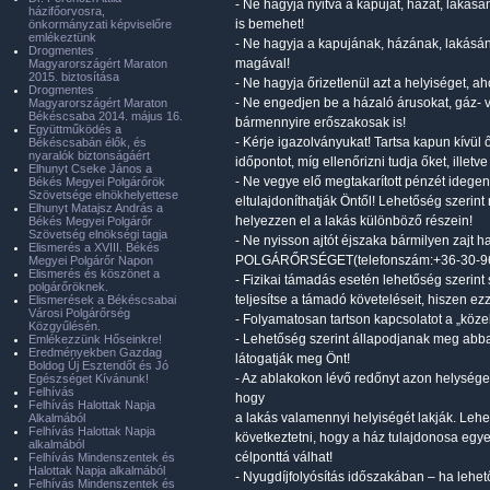
- Ne hagyja nyitva a kapuját, házát, lakásá
házifőorvosra,
is bemehet!
önkormányzati képviselőre
emlékeztünk
- Ne hagyja a kapujának, házának, lakásána
Drogmentes
magával!
Magyarországért Maraton
2015. biztosítása
- Ne hagyja őrizetlenül azt a helyiséget, ah
Drogmentes
- Ne engedjen be a házaló árusokat, gáz- 
Magyarországért Maraton
Békéscsaba 2014. május 16.
bármennyire erőszakosak is!
Együttműködés a
- Kérje igazolványukat! Tartsa kapun kívül
Békéscsabán élők, és
nyaralók biztonságáért
időpontot, míg ellenőrizni tudja őket, illetve
Elhunyt Cseke János a
- Ne vegye elő megtakarított pénzét idegenek
Békés Megyei Polgárőrök
Szövetsége elnökhelyettese
eltulajdoníthatják Öntől! Lehetőség szerin
Elhunyt Matajsz András a
helyezzen el a lakás különböző részein!
Békés Megyei Polgárőr
Szövetség elnökségi tagja
- Ne nyisson ajtót éjszaka bármilyen zajt
Elismerés a XVIII. Békés
POLGÁRŐRSÉGET(telefonszám:+36-30-96
Megyei Polgárőr Napon
Elismerés és köszönet a
- Fizikai támadás esetén lehetőség szerint
polgárőröknek.
teljesítse a támadó követeléseit, hiszen ezz
Elismerések a Békéscsabai
Városi Polgárőrség
- Folyamatosan tartson kapcsolatot a „közel
Közgyűlésén.
- Lehetőség szerint állapodjanak meg abba
Emlékezzünk Hőseinkre!
Eredményekben Gazdag
látogatják meg Önt!
Boldog Új Esztendőt és Jó
- Az ablakokon lévő redőnyt azon helységek
Egészséget Kívánunk!
Felhívás
hogy
Felhívás Halottak Napja
a lakás valamennyi helyiségét lakják. Lehet
Alkalmából
Felhívás Halottak Napja
következtetni, hogy a ház tulajdonosa egye
alkalmából
célponttá válhat!
Felhívás Mindenszentek és
Halottak Napja alkalmából
- Nyugdíjfolyósítás időszakában – ha lehe
Felhívás Mindenszentek és