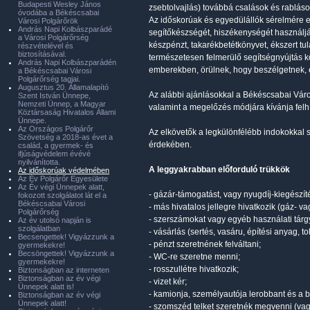
Budapesti Wesley János
zsebtolvajlás) továbbá csalások és rablások
óvodába a Békéscsabai
Az időskorúak és egyedülállók sérelmére e
Városi Polgárőrök
András Napi Kolbászparádé
segítőkészségét, hiszékenységét használj
a Városi Polgárőrség
készpénzt, takarékbetétkönyvet, ékszert tu
részvételével és
biztosításával.
természetesen felmerülő segítségnyújtás 
András Napi Kolbászparádén
emberekben, örülnek, hogy beszélgetnek, 
a Békéscsabai Városi
Polgárőrség tagjai.
Augusztus 20. Államalapító
Az alábbi ajánlásokkal a Békéscsabai Vár
Szent István Ünnepe,
Nemzeti Ünnep, a Magyar
valamint a megelőzés módjára kívánja felhí
Köztársaság Hivatalos Állami
Ünnepe.
Az Országos Polgárőr
Az elkövetők a legkülönfélébb indokokkal 
Szövetség a 2018-as évet a
érdekében.
család, a gyermek- és
ifjúságvédelem évévé
nyilvánította.
A leggyakrabban előforduló trükkök
Az időskorúak védelmében
Az Év Polgárőr Egyesülete
Az Év végi Ünnepek alatt,
- gázár-támogatást, vagy nyugdíj-kiegészíté
fokozott szolgálatot lát el a
Békéscsabai Városi
- más hivatalos jellegre hivatkozik (gáz- 
Polgárőrség
- szerszámokat vagy egyéb használati tárgya
Az év utolsó napján is
szolgálatban
- vásárlás (sertés, vasáru, építési anyag, t
Becsengettek! Vigyázzunk a
- pénzt szeretnének felváltani;
gyermekekre!
Becsöngettek! Vigyázzunk a
- WC-re szeretne menni;
gyermekekre!
- rosszullétre hivatkozik;
Biztonságban az interneten
Biztonságban az év végi
- vizet kér;
Ünnepek alatt is!
- kamionja, személyautója lerobbant és a 
Biztonságban az év végi
Ünnepek alatt!
- szomszéd telket szeretnék megvenni (vagy