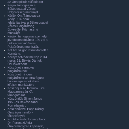
az Ünnepi készülődéskor
Kérjük támogassa a
Békéscsabai Városi
Polgárőrség munkáját.
Kérjük Önt Támogassa
Adója. 1%-ának
felajánlásával a Békéscsabai
Városi Polgárőrség
Egyesület Közhasznú
munkáját.
Kérjük, támogassa személyi
jövedelemadójának 1%-val a
Békéscsabai Városi
Polgárőrség munkáját.
Két hét szigorításról döntött a
Kormány.
Környezetvédelmi Nap 2014.
május 31. Békés Dánfoki
Üdülőközpont
Köszönet a magyar
polgárőröknek
Köszönet minden
polgárőrnek az országunk
biztonsága érdekében
kifejtett munkájáért!
Köszönjük a Hankook Tire
Magyarország Kft.
támogatását.
Köszöntjük Simon János
1956-os Békéscsabai
Forradalmárt!
Köszönőlevél Papp Károly
Országos rendőr-
főkapitánytól
Közlekedésbiztonsági Akció
Dr. Ferenczi Attila
Önkormányzati képviselő,