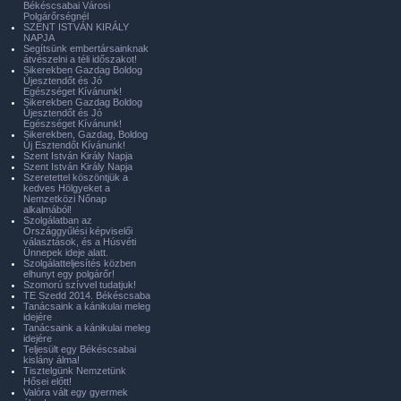
Békéscsabai Városi
Polgárőrségnél
SZENT ISTVÁN KIRÁLY
NAPJA
Segítsünk embertársainknak
átvészelni a téli időszakot!
Sikerekben Gazdag Boldog
Újesztendőt és Jó
Egészséget Kívánunk!
Sikerekben Gazdag Boldog
Újesztendőt és Jó
Egészséget Kívánunk!
Sikerekben, Gazdag, Boldog
Új Esztendőt Kívánunk!
Szent István Király Napja
Szent István Király Napja
Szeretettel köszöntjük a
kedves Hölgyeket a
Nemzetközi Nőnap
alkalmából!
Szolgálatban az
Országgyűlési képviselői
választások, és a Húsvéti
Ünnepek ideje alatt.
Szolgálatteljesítés közben
elhunyt egy polgárőr!
Szomorú szívvel tudatjuk!
TE Szedd 2014. Békéscsaba
Tanácsaink a kánikulai meleg
idejére
Tanácsaink a kánikulai meleg
idejére
Teljesült egy Békéscsabai
kislány álma!
Tisztelgünk Nemzetünk
Hősei előtt!
Valóra vált egy gyermek