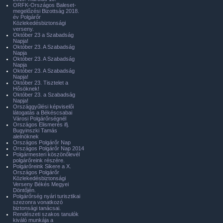
ORFK-Országos Baleset-
megelőzési Bizottság 2018.
év Polgárőr
Közlekedésbiztonsági
verseny.
Október 23 a Szabadság
Napja!
Október 23. A Szabadság
Napja
Október 23. A Szabadság
Napja
Október 23. A Szabadság
Napja!
Október 23. Tisztelet a
Hősöknek!
Október 23. a Szabadság
Napja!
Országgyűlési képviselői
látogatás a Békéscsabai
Városi Polgárőrségnél
Országos Elismerés ifj.
Bugyinszki Tamás
alelnöknek
Országos Polgárőr Nap
Országos Polgárőr Nap 2014
Polgármesteri köszönőlevél
polgárőreink részére.
Polgárőreink Sikere a X.
Országos Polgárőr
Közlekedésbiztonsági
Verseny Békés Megyei
Döntőjén.
Polgárőrség nyári turisztikai
szezonra vonatkozó
biztonsági tanácsai.
Rendészeti szakos tanulók
kiváló munkája a