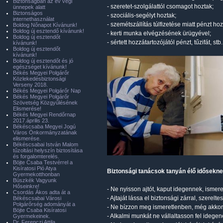
Biztonságban az év végi
- szeretet-szolgálattól csomagot hoztak;
ünnepek alatt
Biztonságos
- szociális-segélyt hoztak;
internethasználat
- szemétszállítás túlfizetése miatt pénzt hoz
Boldog Nőnapot Kívánunk!
Boldog új esztendő kívánunk!
- kerti munka elvégzésének ürügyével;
Boldog új esztendőt
- sértett hozzátartozójától pénzt, tűzifát, stb
kívánunk!
Boldog új esztendőt
kívánunk!
Boldog új esztendőt és jó
egészséget kívánunk!
Békés Megyei Polgárőr
Közlekedésbiztonsági
Verseny 2018.
Békés Megyei Polgárőr Nap
Békés Megyei Polgárőr
Szövetség Közgyűlésének
Elismerése!
Békés Megyei Rendőrnap
2017.április 23.
Békéscsaba Megyei Jogú
Város Önkormányzatának
elismerése.
Békéscsabai István Malom
tűzoltási helyszín biztosítása
és forgalomterelés.
Böjte Csaba Testvérrel a
Kisíratosi Pió Atya
Biztonsági tanácsok tanyán élő idősekn
Gyermekotthonban
Büszkék Vagyunk
Hőseinkre!
- Ne nyisson ajtót, kaput idegennek, ismer
Csordás Ákos adta át a
- Ajtaját lássa el biztonsági zárral, szerelte
Békéscsabai Városi
Polgárőrség adományát a
- Ne bízzon meg ismeretlenben, még akkor
Böjte Csaba Kisíratosi
- Alkalmi munkát ne vállaltasson fel idegen
Gyermekeinek.
Dr. Ferenczi Attila