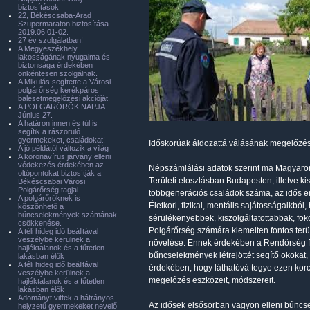
biztosítások
22, Békéscsaba-Arad
Szupermaraton biztosítása
2019.06.01-02.
27 év szolgálatban!
A Megyeszékhely
lakosságának nyugalma és
biztonsága érdekében
önkéntesen szolgálnak.
A Mikulás segítette a Városi
polgárőrség kerékpáros
balesetmegelőzési akcióját.
A POLGÁRŐRÖK NAPJA
Június 27.
A határon innen és túl is
segítik a rászoruló
gyermekeket, családokat!
Időskorúak áldozattá válásának megelőzés
A jó példától változik a világ
A koronavírus járvány elleni
védekezés érdekében az
Népszámlálási adatok szerint ma Magyarors
oltópontokat biztosítják a
Területi eloszlásban Budapesten, illetve k
Békéscsabai Városi
Polgárőrség tagjai.
többgenerációs családok száma, az idős e
A polgárőröknek is
Életkori, fizikai, mentális sajátosságaikbó
köszönhető a
bűncselekmények számának
sérülékenyebbek, kiszolgáltatottabbak, f
csökkenése.
Polgárőrség számára kiemelten fontos terü
A téli hideg idő beálltával
veszélybe kerülnek a
növelése. Ennek érdekében a Rendőrség fol
hajléktalanok és a fűtetlen
bűncselekmények létrejöttét segítő okokat
lakásban élők
A téli hideg idő beálltával
érdekében, hogy láthatóvá tegye ezen korc
veszélybe kerülnek a
megelőzés eszközeit, módszereit.
hajléktalanok és a fűtetlen
lakásban élők
Adományt vittek a hátrányos
Az idősek elsősorban vagyon elleni bűncse
helyzetű gyermekeket nevelő