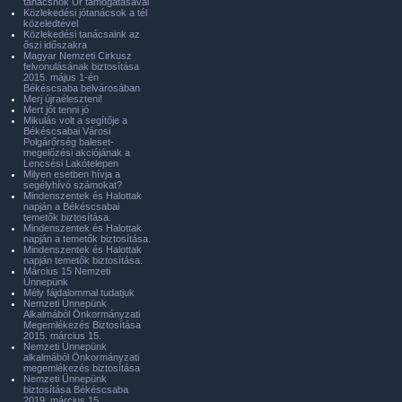
tanácsnok Úr támogatásával
Közlekedési jótanácsok a tél
közeledtével
Közlekedési tanácsaink az
őszi időszakra
Magyar Nemzeti Cirkusz
felvonulásának biztosítása
2015. május 1-én
Békéscsaba belvárosában
Merj újraéleszteni!
Mert jót tenni jó
Mikulás volt a segítője a
Békéscsabai Városi
Polgárőrség baleset-
megelőzési akciójának a
Lencsési Lakótelepen
Milyen esetben hívja a
segélyhívó számokat?
Mindenszentek és Halottak
napján a Békéscsabai
temetők biztosítása.
Mindenszentek és Halottak
napján a temetők biztosítása.
Mindenszentek és Halottak
napján temetők biztosítása.
Március 15 Nemzeti
Ünnepünk
Mély fájdalommal tudatjuk
Nemzeti Ünnepünk
Alkalmából Önkormányzati
Megemlékezés Biztosítása
2015. március 15.
Nemzeti Ünnepünk
alkalmából Önkormányzati
megemlékezés biztosítása
Nemzeti Ünnepünk
biztosítása Békéscsaba
2019. március 15.