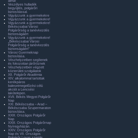
álma!
Veszélyes hulladék
begyűjtés, polgárőri
biztosítással.
Vigyázzunk a gyermekekre
Vigyázzunk a gyermekekre!
Vigyázzunk a gyermekekre!
Békéscsabai Városi
Polgárőrség a tanévkezdés
biztonságáért
Vigyázzunk a gyermekekre!
„Békéscsabai Városi
Polgárőrség a tanévkezdés
biztonságáért”
Városi Gyermeknap
biztosítása.
Vészhelyzetben segítenek
és fokozottan járőröznek
Vészhelyzetben végzett
közterületi szolgálatok
XII. Polgárőr Akadémia
XIV. alkalommal tartottak
kerékpáros
balesetmegelőzési célú
akciót a Lencsési
lakótelepen.
XVII. Békés Megyei Polgárőr
Nap
XXI. Békéscsaba – Arad –
Békéscsaba Szupermaraton
biztosítása.
XXIII. Országos Polgárőr
Nap
XXIII. Országos Polgárőrnap
Nyíregyházán.
XXIV. Országos Polgárőr
Nap és VII. Országos
Polgárőr Lovas szemle