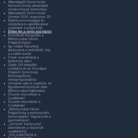
Államalapító Szent István
Nemzeti Ünnep alkalmából
rendezvények biztosítása
Államalapító Szent István
Ünnepe 2019. augusztus 20.
Élelmiszercsomaggal és
cipődobozos ajándékokkal
segítettek a polgárőrök.
Életbe lép a vörös kód jelzés!
Évértékelő Közgyűlés a
Békéscsabai Városi
Polgárőrségnél
Így védjük házunkat,
lakásunkat a betörőktől, míg
a család nyaral.
Óvjuk nyaralóinkat a
betörések ellen!
Újabb 150 település
csatlakozott az Országos
Polgárőr Szövetség
Bűnmegelőzési
mintaprogramjához
Ünnepek után is segítünk, és
figyelemmel kísérünk több
Békéscsabai hajléktalant
Őszinte részvétünk a
Családnak!
Őszinte részvétünk a
Családnak!
„Békéscsabai Városi
Polgárőrség a tanévkezdés
biztonságáért” Vigyázzunk a
gyermekekre!
„Jót tenni” Karácsonyi
adományok a rászoruló
családokért!
„POLGÁRŐRÖK A