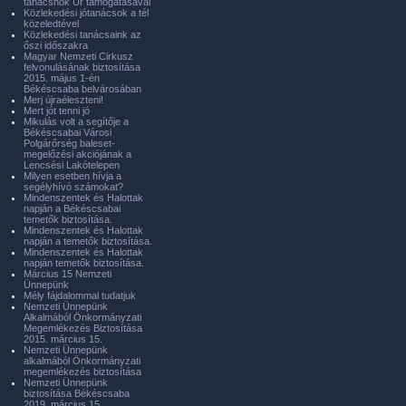
tanácsnok Úr támogatásával
Közlekedési jótanácsok a tél
közeledtével
Közlekedési tanácsaink az
őszi időszakra
Magyar Nemzeti Cirkusz
felvonulásának biztosítása
2015. május 1-én
Békéscsaba belvárosában
Merj újraéleszteni!
Mert jót tenni jó
Mikulás volt a segítője a
Békéscsabai Városi
Polgárőrség baleset-
megelőzési akciójának a
Lencsési Lakótelepen
Milyen esetben hívja a
segélyhívó számokat?
Mindenszentek és Halottak
napján a Békéscsabai
temetők biztosítása.
Mindenszentek és Halottak
napján a temetők biztosítása.
Mindenszentek és Halottak
napján temetők biztosítása.
Március 15 Nemzeti
Ünnepünk
Mély fájdalommal tudatjuk
Nemzeti Ünnepünk
Alkalmából Önkormányzati
Megemlékezés Biztosítása
2015. március 15.
Nemzeti Ünnepünk
alkalmából Önkormányzati
megemlékezés biztosítása
Nemzeti Ünnepünk
biztosítása Békéscsaba
2019. március 15.