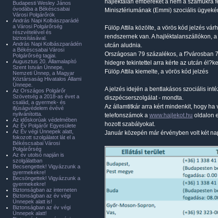
hajléktalan embereket a nem a számukra fen
Budapesti Wesley János
óvodába a Békéscsabai
Minisztériumának (Emmi) szociális ügyekér
Városi Polgárőrök
András Napi Kolbászparádé
a Városi Polgárőrség
Fülöp Attila közölte, a vörös kód jelzés vá
részvételével és
rendszernek van. A hajléktalanszállókon, 
biztosításával.
András Napi Kolbászparádén
utcán aludnia.
a Békéscsabai Városi
Országosan 79 százalékos, a f?városban 73 
Polgárőrség tagjai.
Augusztus 20. Államalapító
hidegre tekintettel arra kérte az utcán él?k
Szent István Ünnepe,
Fülöp Attila kiemelte, a vörös kód jelzés
Nemzeti Ünnep, a Magyar
Köztársaság Hivatalos Állami
Ünnepe.
A jelzés idején a bentlakásos szociális in
Az Országos Polgárőr
Szövetség a 2018-as évet a
diszpécserszolgálat - mondta.
család, a gyermek- és
Az államtitkár arra kért mindenkit, hogy ha 
ifjúságvédelem évévé
nyilvánította.
telefonszámok a
www.hajlekot.hu
oldalon e
Az időskorúak védelmében
hozott szabályokat.
Az Év Polgárőr Egyesülete
Az Év végi Ünnepek alatt,
Január közepén már érvényben volt két nap
fokozott szolgálatot lát el a
Békéscsabai Városi
Polgárőrség
Az év utolsó napján is
szolgálatban
Becsengettek! Vigyázzunk a
gyermekekre!
Becsöngettek! Vigyázzunk a
gyermekekre!
Biztonságban az interneten
Biztonságban az év végi
Ünnepek alatt is!
Biztonságban az év végi
Ünnepek alatt!