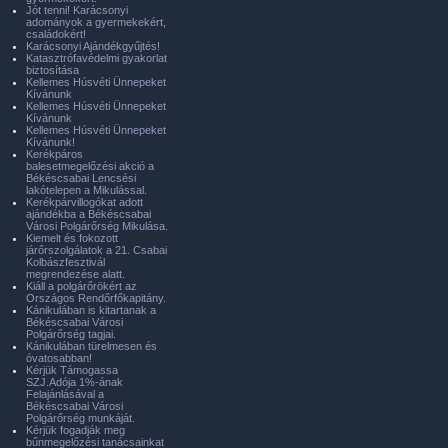
Jót tenni! Karácsonyi
adományok a gyermekekért,
családokért!
Karácsonyi Ajándékgyűjtés!
Katasztrófavédelmi gyakorlat
biztosítása
Kellemes Húsvéti Ünnepeket
Kívánunk
Kellemes Húsvéti Ünnepeket
Kívánunk
Kellemes Húsvéti Ünnepeket
Kívánunk!
Kerékpáros
balesetmegelőzési akció a
Békéscsabai Lencsési
lakótelepen a Mikulással.
Kerékpárvillogókat adott
ajándékba a Békéscsabai
Városi Polgárőrség Mikulása.
Kiemelt és fokozott
járőrszolgálatok a 21. Csabai
Kolbászfesztivál
megrendezése alatt.
Kiáll a polgárőrökért az
Országos Rendőrfőkapitány.
Kánikulában is kitartanak a
Békéscsabai Városi
Polgárőrség tagjai.
Kánikulában türelmesen és
óvatosabban!
Kérjük Támogassa
SZJ.Adója 1%-ának
Felajánlásával a
Békéscsabai Városi
Polgárőrség munkáját.
Kérjük fogadják meg
bűnmegelőzési tanácsainkat