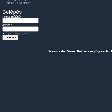
TANÉVKEZDÉS
BIZTONSÁGÁÉRT”
Belépés
Felhasználónév
*
Jelszó
*
Új jelszó igénylése
Békéscsabai Városi Polgárőrség Egyesület, H