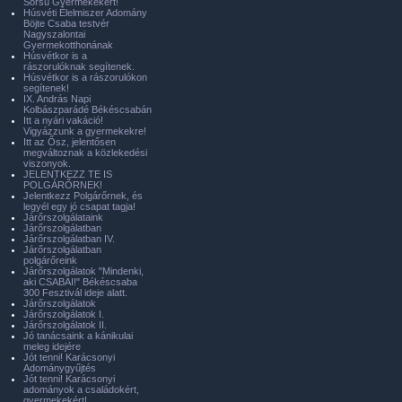
Sorsú Gyermekekért!
Húsvéti Élelmiszer Adomány
Böjte Csaba testvér
Nagyszalontai
Gyermekotthonának
Húsvétkor is a
rászorulóknak segítenek.
Húsvétkor is a rászorulókon
segítenek!
IX. András Napi
Kolbászparádé Békéscsabán
Itt a nyári vakáció!
Vigyázzunk a gyermekekre!
Itt az Ősz, jelentősen
megváltoznak a közlekedési
viszonyok.
JELENTKEZZ TE IS
POLGÁRŐRNEK!
Jelentkezz Polgárőrnek, és
legyél egy jó csapat tagja!
Járőrszolgálataink
Járőrszolgálatban
Járőrszolgálatban IV.
Járőrszolgálatban
polgárőreink
Járőrszolgálatok "Mindenki,
aki CSABAI!" Békéscsaba
300 Fesztivál ideje alatt.
Járőrszolgálatok
Járőrszolgálatok I.
Járőrszolgálatok II.
Jó tanácsaink a kánikulai
meleg idejére
Jót tenni! Karácsonyi
Adománygyűjtés
Jót tenni! Karácsonyi
adományok a családokért,
gyermekekért!