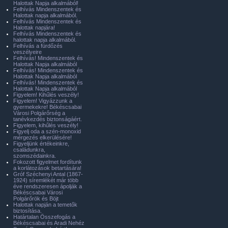
Halottak Napja alkalmából!
Felhívás Mindenszentek és
Halottak napja alkalmából.
Felhívás Mindenszentek és
Halottak napjára!
Felhívás Mindenszentek és
halottak napja alkalmából.
Felhívás a fürdőzés
veszélyeire
Felhívás! Mindenszentek és
Halottak Napja alkalmából
Felhívás! Mindenszentek és
Halottak Napja alkalmából
Felhívás! Mindenszentek és
Halottak Napja alkalmából
Figyelem! Kihűlés veszély!
Figyelem! Vigyázzunk a
gyermekekre! Békéscsabai
Városi Polgárőrség a
tanévkezdés biztonságáért.
Figyelem, kihűlés veszély!
Figyelj oda a szén-monoxid
mérgezés elkerülésére!
Figyeljünk értékeinkre,
családunkra,
szomszédainkra.
Fokozott figyelmet fordítunk
a korlátozások betartására!
Gróf Széchenyi Antal (1867-
1924) síremlékét már több
éve rendszeresen ápolják a
Békéscsabai Városi
Polgárőrök és Böjt
Halottak napján a temetők
biztosítása.
Határtalan Összefogás a
Békéscsabai és Aradi Nehéz