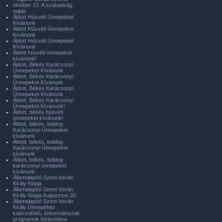
október 23. A szabadság
napja
Áldott Húsvéti Ünnepeket
Kívánunk
Áldott Húsvéti Ünnepeket
Kívánunk
Áldott Húsvéti Ünnepeket
Kívánunk
Áldott húsvéti ünnepeket
kívánunk!
Áldott, Békés Karácsonyi
Ünnepeket Kívánunk
Áldott, Békés Karácsonyi
Ünnepeket Kívánunk
Áldott, Békés Karácsonyi
Ünnepeket Kívánunk
Áldott, Békés Karácsonyi
Ünnepeket Kívánunk!
Áldott, békés húsvéti
ünnepeket kívánunk!
Áldott, békés, boldog
Karácsonyi Ünnepeket
kívánunk
Áldott, békés, boldog
Karácsonyi Ünnepeket
kívánunk
Áldott, békés, boldog
karácsonyi ünnepeket
kívánunk
Államalapító Szent István
Király Napja
Államalapító Szent István
Király Napja Augusztus 20.
Államalapító Szent István
Király Ünnepéhez
kapcsolódó, önkormányzati
programok biztosítása