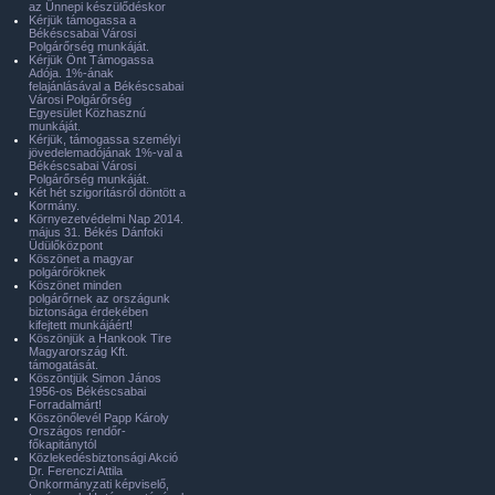
az Ünnepi készülődéskor
Kérjük támogassa a
Békéscsabai Városi
Polgárőrség munkáját.
Kérjük Önt Támogassa
Adója. 1%-ának
felajánlásával a Békéscsabai
Városi Polgárőrség
Egyesület Közhasznú
munkáját.
Kérjük, támogassa személyi
jövedelemadójának 1%-val a
Békéscsabai Városi
Polgárőrség munkáját.
Két hét szigorításról döntött a
Kormány.
Környezetvédelmi Nap 2014.
május 31. Békés Dánfoki
Üdülőközpont
Köszönet a magyar
polgárőröknek
Köszönet minden
polgárőrnek az országunk
biztonsága érdekében
kifejtett munkájáért!
Köszönjük a Hankook Tire
Magyarország Kft.
támogatását.
Köszöntjük Simon János
1956-os Békéscsabai
Forradalmárt!
Köszönőlevél Papp Károly
Országos rendőr-
főkapitánytól
Közlekedésbiztonsági Akció
Dr. Ferenczi Attila
Önkormányzati képviselő,