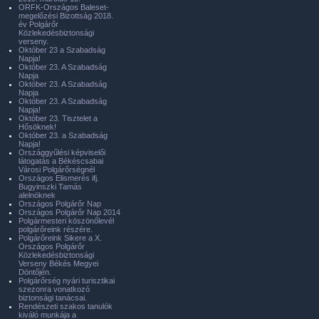
ORFK-Országos Baleset-
megelőzési Bizottság 2018.
év Polgárőr
Közlekedésbiztonsági
verseny.
Október 23 a Szabadság
Napja!
Október 23. A Szabadság
Napja
Október 23. A Szabadság
Napja
Október 23. A Szabadság
Napja!
Október 23. Tisztelet a
Hősöknek!
Október 23. a Szabadság
Napja!
Országgyűlési képviselői
látogatás a Békéscsabai
Városi Polgárőrségnél
Országos Elismerés ifj.
Bugyinszki Tamás
alelnöknek
Országos Polgárőr Nap
Országos Polgárőr Nap 2014
Polgármesteri köszönőlevél
polgárőreink részére.
Polgárőreink Sikere a X.
Országos Polgárőr
Közlekedésbiztonsági
Verseny Békés Megyei
Döntőjén.
Polgárőrség nyári turisztikai
szezonra vonatkozó
biztonsági tanácsai.
Rendészeti szakos tanulók
kiváló munkája a