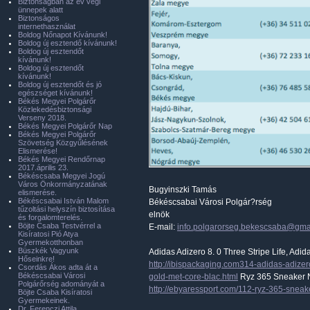
Biztonságban az év végi
ünnepek alatt
Biztonságos
internethasználat
Boldog Nőnapot Kívánunk!
Boldog új esztendő kívánunk!
Boldog új esztendőt
kívánunk!
Boldog új esztendőt
kívánunk!
Boldog új esztendőt és jó
egészséget kívánunk!
Békés Megyei Polgárőr
Közlekedésbiztonsági
Verseny 2018.
Békés Megyei Polgárőr Nap
Békés Megyei Polgárőr
Szövetség Közgyűlésének
Elismerése!
Békés Megyei Rendőrnap
2017.április 23.
Békéscsaba Megyei Jogú
Város Önkormányzatának
Bugyinszki Tamás
elismerése.
Békéscsabai István Malom
Békéscsabai Városi Polgár?rség
tűzoltási helyszín biztosítása
elnök
és forgalomterelés.
Böjte Csaba Testvérrel a
E-mail:
info.polgarorseg.bekescsaba@gma
Kisíratosi Pió Atya
Gyermekotthonban
Büszkék Vagyunk
Adidas Adizero 8. 0 Three Stripe Life, Adid
Hőseinkre!
http://ibispackaging.com314-adidas-adizero
Csordás Ákos adta át a
Békéscsabai Városi
gold-met-core-blac.html
Ryz 365 Sneaker Ni
Polgárőrség adományát a
http://ebyaressport.com/112-ryz-365-sneak
Böjte Csaba Kisíratosi
Gyermekeinek.
Dr. Ferenczi Attila