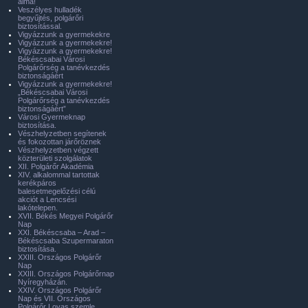
álma!
Veszélyes hulladék
begyűjtés, polgárőri
biztosítással.
Vigyázzunk a gyermekekre
Vigyázzunk a gyermekekre!
Vigyázzunk a gyermekekre!
Békéscsabai Városi
Polgárőrség a tanévkezdés
biztonságáért
Vigyázzunk a gyermekekre!
„Békéscsabai Városi
Polgárőrség a tanévkezdés
biztonságáért”
Városi Gyermeknap
biztosítása.
Vészhelyzetben segítenek
és fokozottan járőröznek
Vészhelyzetben végzett
közterületi szolgálatok
XII. Polgárőr Akadémia
XIV. alkalommal tartottak
kerékpáros
balesetmegelőzési célú
akciót a Lencsési
lakótelepen.
XVII. Békés Megyei Polgárőr
Nap
XXI. Békéscsaba – Arad –
Békéscsaba Szupermaraton
biztosítása.
XXIII. Országos Polgárőr
Nap
XXIII. Országos Polgárőrnap
Nyíregyházán.
XXIV. Országos Polgárőr
Nap és VII. Országos
Polgárőr Lovas szemle