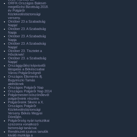
ORFK-Országos Baleset-
megelőzési Bizottság 2018.
év Polgárőr
Közlekedésbiztonsági
verseny.
Október 23 a Szabadság
Napja!
Október 23. A Szabadság
Napja
Október 23. A Szabadság
Napja
Október 23. A Szabadság
Napja!
Október 23. Tisztelet a
Hősöknek!
Október 23. a Szabadság
Napja!
Országgyűlési képviselői
látogatás a Békéscsabai
Városi Polgárőrségnél
Országos Elismerés ifj.
Bugyinszki Tamás
alelnöknek
Országos Polgárőr Nap
Országos Polgárőr Nap 2014
Polgármesteri köszönőlevél
polgárőreink részére.
Polgárőreink Sikere a X.
Országos Polgárőr
Közlekedésbiztonsági
Verseny Békés Megyei
Döntőjén.
Polgárőrség nyári turisztikai
szezonra vonatkozó
biztonsági tanácsai.
Rendészeti szakos tanulók
kiváló munkája a