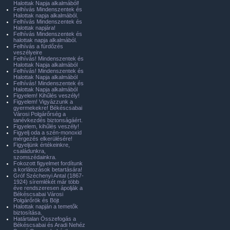
Halottak Napja alkalmából!
Felhívás Mindenszentek és
Halottak napja alkalmából.
Felhívás Mindenszentek és
Halottak napjára!
Felhívás Mindenszentek és
halottak napja alkalmából.
Felhívás a fürdőzés
veszélyeire
Felhívás! Mindenszentek és
Halottak Napja alkalmából
Felhívás! Mindenszentek és
Halottak Napja alkalmából
Felhívás! Mindenszentek és
Halottak Napja alkalmából
Figyelem! Kihűlés veszély!
Figyelem! Vigyázzunk a
gyermekekre! Békéscsabai
Városi Polgárőrség a
tanévkezdés biztonságáért.
Figyelem, kihűlés veszély!
Figyelj oda a szén-monoxid
mérgezés elkerülésére!
Figyeljünk értékeinkre,
családunkra,
szomszédainkra.
Fokozott figyelmet fordítunk
a korlátozások betartására!
Gróf Széchenyi Antal (1867-
1924) síremlékét már több
éve rendszeresen ápolják a
Békéscsabai Városi
Polgárőrök és Böjt
Halottak napján a temetők
biztosítása.
Határtalan Összefogás a
Békéscsabai és Aradi Nehéz