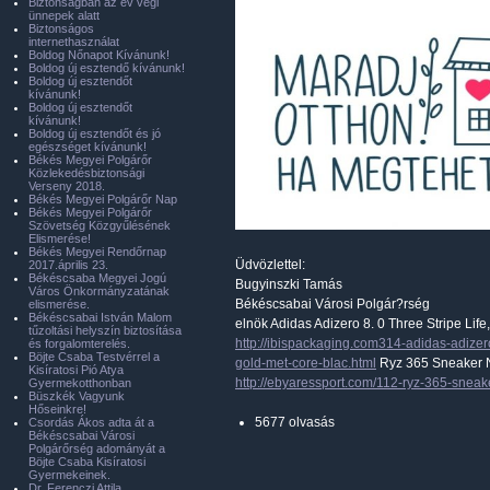
Biztonságban az év végi
ünnepek alatt
Biztonságos
internethasználat
Boldog Nőnapot Kívánunk!
Boldog új esztendő kívánunk!
Boldog új esztendőt
kívánunk!
Boldog új esztendőt
kívánunk!
Boldog új esztendőt és jó
egészséget kívánunk!
Békés Megyei Polgárőr
Közlekedésbiztonsági
Verseny 2018.
Békés Megyei Polgárőr Nap
Békés Megyei Polgárőr
Szövetség Közgyűlésének
Elismerése!
Békés Megyei Rendőrnap
Üdvözlettel:
2017.április 23.
Békéscsaba Megyei Jogú
Bugyinszki Tamás
Város Önkormányzatának
Békéscsabai Városi Polgár?rség
elismerése.
Békéscsabai István Malom
elnök Adidas Adizero 8. 0 Three Stripe Life
tűzoltási helyszín biztosítása
http://ibispackaging.com314-adidas-adizero
és forgalomterelés.
Böjte Csaba Testvérrel a
gold-met-core-blac.html
Ryz 365 Sneaker Ni
Kisíratosi Pió Atya
http://ebyaressport.com/112-ryz-365-sneak
Gyermekotthonban
Büszkék Vagyunk
Hőseinkre!
5677 olvasás
Csordás Ákos adta át a
Békéscsabai Városi
Polgárőrség adományát a
Böjte Csaba Kisíratosi
Gyermekeinek.
Dr. Ferenczi Attila