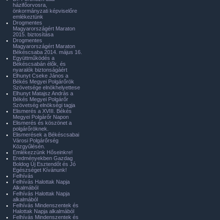
házifőorvosra,
önkormányzati képviselőre
emlékeztünk
Drogmentes
Magyarországért Maraton
2015. biztosítása
Drogmentes
Magyarországért Maraton
Békéscsaba 2014. május 16.
Együttműködés a
Békéscsabán élők, és
nyaralók biztonságáért
Elhunyt Cseke János a
Békés Megyei Polgárőrök
Szövetsége elnökhelyettese
Elhunyt Matajsz András a
Békés Megyei Polgárőr
Szövetség elnökségi tagja
Elismerés a XVIII. Békés
Megyei Polgárőr Napon
Elismerés és köszönet a
polgárőröknek.
Elismerések a Békéscsabai
Városi Polgárőrség
Közgyűlésén.
Emlékezzünk Hőseinkre!
Eredményekben Gazdag
Boldog Új Esztendőt és Jó
Egészséget Kívánunk!
Felhívás
Felhívás Halottak Napja
Alkalmából
Felhívás Halottak Napja
alkalmából
Felhívás Mindenszentek és
Halottak Napja alkalmából
Felhívás Mindenszentek és