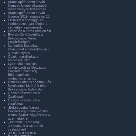
Államalapító Szent István
Nemzeti Ünnep alkalmából
rendezvények biztosítása
Államalapító Szent István
Ünnepe 2019. augusztus 20.
Élelmiszercsomaggal és
cipődobozos ajándékokkal
segítettek a polgárőrök.
Életbe lép a vörös kód jelzés!
Évértékelő Közgyűlés a
Békéscsabai Városi
Polgárőrségnél
Így védjük házunkat,
lakásunkat a betörőktől, míg
a család nyaral.
Óvjuk nyaralóinkat a
betörések ellen!
Újabb 150 település
csatlakozott az Országos
Polgárőr Szövetség
Bűnmegelőzési
mintaprogramjához
Ünnepek után is segítünk, és
figyelemmel kísérünk több
Békéscsabai hajléktalant
Őszinte részvétünk a
Családnak!
Őszinte részvétünk a
Családnak!
„Békéscsabai Városi
Polgárőrség a tanévkezdés
biztonságáért” Vigyázzunk a
gyermekekre!
„Jót tenni” Karácsonyi
adományok a rászoruló
családokért!
„POLGÁRŐRÖK A