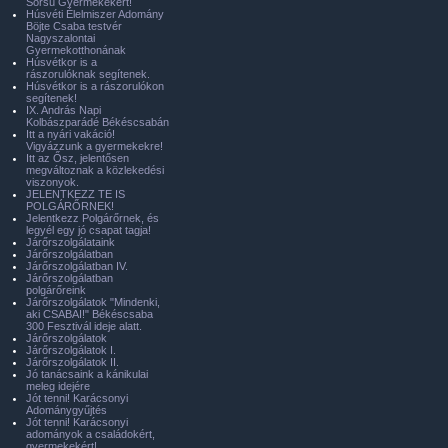
Sorsú Gyermekekért!
Húsvéti Élelmiszer Adomány
Böjte Csaba testvér
Nagyszalontai
Gyermekotthonának
Húsvétkor is a
rászorulóknak segítenek.
Húsvétkor is a rászorulókon
segítenek!
IX. András Napi
Kolbászparádé Békéscsabán
Itt a nyári vakáció!
Vigyázzunk a gyermekekre!
Itt az Ősz, jelentősen
megváltoznak a közlekedési
viszonyok.
JELENTKEZZ TE IS
POLGÁRŐRNEK!
Jelentkezz Polgárőrnek, és
legyél egy jó csapat tagja!
Járőrszolgálataink
Járőrszolgálatban
Járőrszolgálatban IV.
Járőrszolgálatban
polgárőreink
Járőrszolgálatok "Mindenki,
aki CSABAI!" Békéscsaba
300 Fesztivál ideje alatt.
Járőrszolgálatok
Járőrszolgálatok I.
Járőrszolgálatok II.
Jó tanácsaink a kánikulai
meleg idejére
Jót tenni! Karácsonyi
Adománygyűjtés
Jót tenni! Karácsonyi
adományok a családokért,
gyermekekért!