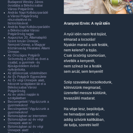
Budapesti Wesley János
óvodába a Békéscsabai
Városi Polgárőrök
András Napi Kolbászparádé
a Városi Polgárőrség
részvételével és
biztosításával.
Aranyosi Ervin: A nyúl idén
András Napi Kolbászparádén
a Békéscsabai Városi
Polgárőrség tagjai.
A nyúl idén nem fest tojást,
Augusztus 20. Államalapító
elmarad a locsolás!
Szent István Ünnepe,
Nemzeti Ünnep, a Magyar
Nyakán marad a sok festék,
Köztársaság Hivatalos Állami
nem kelend? a tojás.
Ünnepe.
Az Országos Polgárőr
Csak ücsörög szomorúan,
Szövetség a 2018-as évet a
elvették a kenyerét,
család, a gyermek- és
ifjúságvédelem évévé
nem színezi be a festék
nyilvánította.
sem arcát, sem tenyerét!
Az időskorúak védelmében
Az Év Polgárőr Egyesülete
Az Év végi Ünnepek alatt,
Szép szavakkal locsolkodunk,
fokozott szolgálatot lát el a
Békéscsabai Városi
kölnivizünk megmarad,
Polgárőrség
üzenettel messze küldünk,
Az év utolsó napján is
szolgálatban
tovaszálló madarat.
Becsengettek! Vigyázzunk a
gyermekekre!
Becsöngettek! Vigyázzunk a
Ha vége lesz, bepótoljuk,
gyermekekre!
ne hervadjon senki el,
Biztonságban az interneten
Biztonságban az év végi
addig szívünk kalitkában,
Ünnepek alatt is!
de tudja, szeretni kell!
Biztonságban az év végi
Ünnepek alatt!