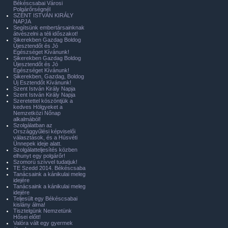
Békéscsabai Városi
Polgárőrségnél
SZENT ISTVÁN KIRÁLY
NAPJA
Segítsünk embertársainknak
átvészelni a téli időszakot!
Sikerekben Gazdag Boldog
Újesztendőt és Jó
Egészséget Kívánunk!
Sikerekben Gazdag Boldog
Újesztendőt és Jó
Egészséget Kívánunk!
Sikerekben, Gazdag, Boldog
Új Esztendőt Kívánunk!
Szent István Király Napja
Szent István Király Napja
Szeretettel köszöntjük a
kedves Hölgyeket a
Nemzetközi Nőnap
alkalmából!
Szolgálatban az
Országgyűlési képviselői
választások, és a Húsvéti
Ünnepek ideje alatt.
Szolgálatteljesítés közben
elhunyt egy polgárőr!
Szomorú szívvel tudatjuk!
TE Szedd 2014. Békéscsaba
Tanácsaink a kánikulai meleg
idejére
Tanácsaink a kánikulai meleg
idejére
Teljesült egy Békéscsabai
kislány álma!
Tisztelgünk Nemzetünk
Hősei előtt!
Valóra vált egy gyermek