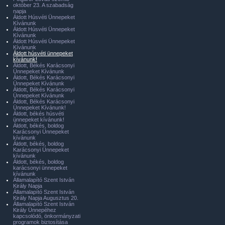
október 23. A szabadság
napja
Áldott Húsvéti Ünnepeket
Kívánunk
Áldott Húsvéti Ünnepeket
Kívánunk
Áldott Húsvéti Ünnepeket
Kívánunk
Áldott húsvéti ünnepeket
kívánunk!
Áldott, Békés Karácsonyi
Ünnepeket Kívánunk
Áldott, Békés Karácsonyi
Ünnepeket Kívánunk
Áldott, Békés Karácsonyi
Ünnepeket Kívánunk
Áldott, Békés Karácsonyi
Ünnepeket Kívánunk!
Áldott, békés húsvéti
ünnepeket kívánunk!
Áldott, békés, boldog
Karácsonyi Ünnepeket
kívánunk
Áldott, békés, boldog
Karácsonyi Ünnepeket
kívánunk
Áldott, békés, boldog
karácsonyi ünnepeket
kívánunk
Államalapító Szent István
Király Napja
Államalapító Szent István
Király Napja Augusztus 20.
Államalapító Szent István
Király Ünnepéhez
kapcsolódó, önkormányzati
programok biztosítása