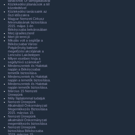
tanácsnok Úr támogatásával
Közlekedési jótanácsok a tél
közeledtével
Közlekedési tanácsaink az
őszi időszakra
Magyar Nemzeti Cirkusz
felvonulásának biztosítása
2015. május 1-én
Békéscsaba belvárosában
Merj újraéleszteni!
Mert jót tenni jó
Mikulás volt a segítője a
Békéscsabai Városi
Polgárőrség baleset-
megelőzési akciójának a
Lencsési Lakótelepen
Milyen esetben hívja a
segélyhívó számokat?
Mindenszentek és Halottak
napján a Békéscsabai
temetők biztosítása.
Mindenszentek és Halottak
napján a temetők biztosítása.
Mindenszentek és Halottak
napján temetők biztosítása.
Március 15 Nemzeti
Ünnepünk
Mély fájdalommal tudatjuk
Nemzeti Ünnepünk
Alkalmából Önkormányzati
Megemlékezés Biztosítása
2015. március 15.
Nemzeti Ünnepünk
alkalmából Önkormányzati
megemlékezés biztosítása
Nemzeti Ünnepünk
biztosítása Békéscsaba
2019. március 15.