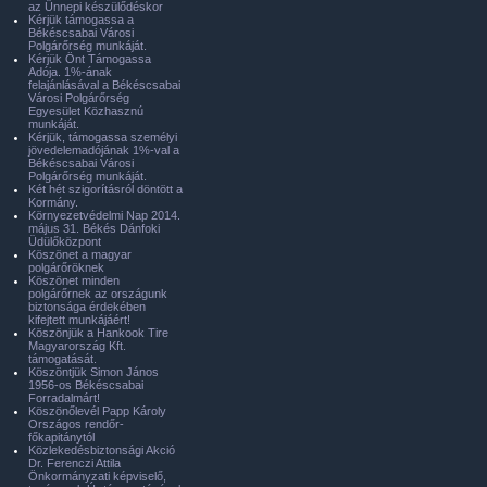
az Ünnepi készülődéskor
Kérjük támogassa a
Békéscsabai Városi
Polgárőrség munkáját.
Kérjük Önt Támogassa
Adója. 1%-ának
felajánlásával a Békéscsabai
Városi Polgárőrség
Egyesület Közhasznú
munkáját.
Kérjük, támogassa személyi
jövedelemadójának 1%-val a
Békéscsabai Városi
Polgárőrség munkáját.
Két hét szigorításról döntött a
Kormány.
Környezetvédelmi Nap 2014.
május 31. Békés Dánfoki
Üdülőközpont
Köszönet a magyar
polgárőröknek
Köszönet minden
polgárőrnek az országunk
biztonsága érdekében
kifejtett munkájáért!
Köszönjük a Hankook Tire
Magyarország Kft.
támogatását.
Köszöntjük Simon János
1956-os Békéscsabai
Forradalmárt!
Köszönőlevél Papp Károly
Országos rendőr-
főkapitánytól
Közlekedésbiztonsági Akció
Dr. Ferenczi Attila
Önkormányzati képviselő,