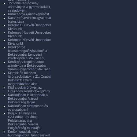
Jót tenni! Karácsonyi
adományok a gyermekekért,
családokért!
Karácsonyi Ajándékgyűjtés!
Katasztrófavédelmi gyakorlat
biztosítása
Kellemes Húsvéti Ünnepeket
Kívánunk
Kellemes Húsvéti Ünnepeket
Kívánunk
Kellemes Húsvéti Ünnepeket
Kívánunk!
Kerékpáros
balesetmegelőzési akció a
Békéscsabai Lencsési
lakótelepen a Mikulással.
Kerékpárvillogókat adott
ajándékba a Békéscsabai
Városi Polgárőrség Mikulása.
Kiemelt és fokozott
járőrszolgálatok a 21. Csabai
Kolbászfesztivál
megrendezése alatt.
Kiáll a polgárőrökért az
Országos Rendőrfőkapitány.
Kánikulában is kitartanak a
Békéscsabai Városi
Polgárőrség tagjai.
Kánikulában türelmesen és
óvatosabban!
Kérjük Támogassa
SZJ.Adója 1%-ának
Felajánlásával a
Békéscsabai Városi
Polgárőrség munkáját.
Kérjük fogadják meg
bűnmegelőzési tanácsainkat