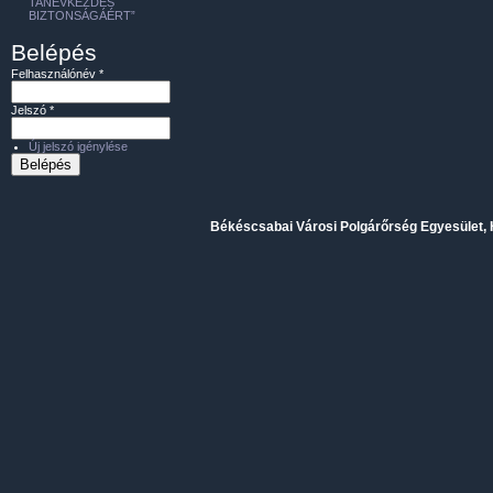
TANÉVKEZDÉS
BIZTONSÁGÁÉRT”
Belépés
Felhasználónév
*
Jelszó
*
Új jelszó igénylése
Békéscsabai Városi Polgárőrség Egyesület, H