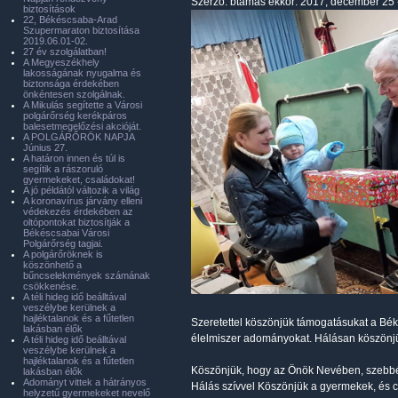
Szerző:
btamas
ekkor: 2017, december 25 
biztosítások
22, Békéscsaba-Arad
Szupermaraton biztosítása
2019.06.01-02.
27 év szolgálatban!
A Megyeszékhely
lakosságának nyugalma és
biztonsága érdekében
önkéntesen szolgálnak.
A Mikulás segítette a Városi
polgárőrség kerékpáros
balesetmegelőzési akcióját.
A POLGÁRŐRÖK NAPJA
Június 27.
A határon innen és túl is
segítik a rászoruló
gyermekeket, családokat!
A jó példától változik a világ
A koronavírus járvány elleni
védekezés érdekében az
oltópontokat biztosítják a
Békéscsabai Városi
Polgárőrség tagjai.
A polgárőröknek is
köszönhető a
bűncselekmények számának
csökkenése.
A téli hideg idő beálltával
veszélybe kerülnek a
hajléktalanok és a fűtetlen
Szeretettel köszönjük támogatásukat a Bék
lakásban élők
élelmiszer adományokat. Hálásan köszönjü
A téli hideg idő beálltával
veszélybe kerülnek a
hajléktalanok és a fűtetlen
Köszönjük, hogy az Önök Nevében, szebbé
lakásban élők
Adományt vittek a hátrányos
Hálás szívvel Köszönjük a gyermekek, és cs
helyzetű gyermekeket nevelő