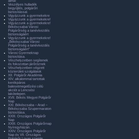
álma!
Veszélyes hulladék
begyűjtés, polgárőri
biztosítással.
Vigyázzunk a gyermekekre
Vigyázzunk a gyermekekre!
Vigyázzunk a gyermekekre!
Békéscsabai Városi
Polgárőrség a tanévkezdés
biztonságáért
Vigyázzunk a gyermekekre!
„Békéscsabai Városi
Polgárőrség a tanévkezdés
biztonságáért”
Városi Gyermeknap
biztosítása.
Vészhelyzetben segítenek
és fokozottan járőröznek
Vészhelyzetben végzett
közterületi szolgálatok
XII. Polgárőr Akadémia
XIV. alkalommal tartottak
kerékpáros
balesetmegelőzési célú
akciót a Lencsési
lakótelepen.
XVII. Békés Megyei Polgárőr
Nap
XXI. Békéscsaba – Arad –
Békéscsaba Szupermaraton
biztosítása.
XXIII. Országos Polgárőr
Nap
XXIII. Országos Polgárőrnap
Nyíregyházán.
XXIV. Országos Polgárőr
Nap és VII. Országos
Polgárőr Lovas szemle