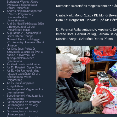
Budapesti Wesley János
óvodába a Békéscsabai
Kiemelten szeretnénk megköszönni az alább
Városi Polgárőrök
András Napi Kolbászparádé
a Városi Polgárőrség
Csaba Park. Mondi Szada Kft. Mondi Békés
részvételével és
Bora Kft. Hergott Kft. Horváth Cipó Kft. B
biztosításával.
András Napi Kolbászparádén
a Békéscsabai Városi
Dr. Ferenczi Attila tanácsnok, képviselő, Z
Polgárőrség tagjai.
Augusztus 20. Államalapító
Imréné Bora, Gertrud Pallag, Barbara Bal
Szent István Ünnepe,
Krisztina Varga, Szferléné Dénes Pálma.
Nemzeti Ünnep, a Magyar
Köztársaság Hivatalos Állami
Ünnepe.
Az Országos Polgárőr
Szövetség a 2018-as évet a
család, a gyermek- és
ifjúságvédelem évévé
nyilvánította.
Az időskorúak védelmében
Az Év Polgárőr Egyesülete
Az Év végi Ünnepek alatt,
fokozott szolgálatot lát el a
Békéscsabai Városi
Polgárőrség
Az év utolsó napján is
szolgálatban
Becsengettek! Vigyázzunk a
gyermekekre!
Becsöngettek! Vigyázzunk a
gyermekekre!
Biztonságban az interneten
Biztonságban az év végi
Ünnepek alatt is!
Biztonságban az év végi
Ünnepek alatt!