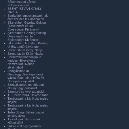
Békéscsabai Városi
Polgárőrségnél
SZENT ISTVÁN KIRÁLY
NAPJA
Segítsünk embertársainknak
átvészelni a téli időszakot!
Sikerekben Gazdag Boldog
Újesztendőt és Jó
Egészséget Kívánunk!
Sikerekben Gazdag Boldog
Újesztendőt és Jó
Egészséget Kívánunk!
Sikerekben, Gazdag, Boldog
Új Esztendőt Kívánunk!
Szent István Király Napja
Szent István Király Napja
Szeretettel köszöntjük a
kedves Hölgyeket a
Nemzetközi Nőnap
alkalmából!
Szolgálatban az
Országgyűlési képviselői
választások, és a Húsvéti
Ünnepek ideje alatt.
Szolgálatteljesítés közben
elhunyt egy polgárőr!
Szomorú szívvel tudatjuk!
TE Szedd 2014. Békéscsaba
Tanácsaink a kánikulai meleg
idejére
Tanácsaink a kánikulai meleg
idejére
Teljesült egy Békéscsabai
kislány álma!
Tisztelgünk Nemzetünk
Hősei előtt!
Valóra vált egy gyermek