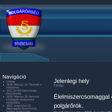
Navigáció
Jelenlegi hely
Címlap
1848. Március 15. Tisztelet a
Címlap
Hősöknek
2012 évi Közhasznúsági
Beszámolók
Élelmiszercsomaggal 
2018. Március 15. Nemzeti
Ünnepünk rendezvény
biztosítása
polgárőrök.
2021. augusztus 20.
Államalapító Szent István
Napján rendezvény