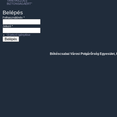
TANÉVKEZDÉS
BIZTONSÁGÁÉRT”
Belépés
Felhasználónév
*
Jelszó
*
Új jelszó igénylése
Békéscsabai Városi Polgárőrség Egyesület, H