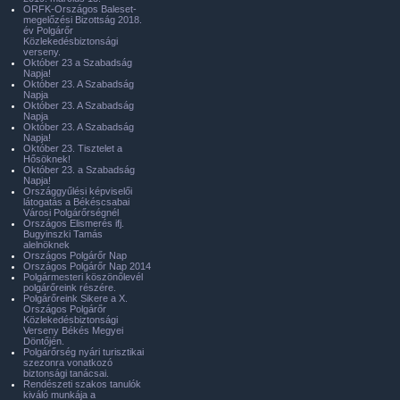
ORFK-Országos Baleset-
megelőzési Bizottság 2018.
év Polgárőr
Közlekedésbiztonsági
verseny.
Október 23 a Szabadság
Napja!
Október 23. A Szabadság
Napja
Október 23. A Szabadság
Napja
Október 23. A Szabadság
Napja!
Október 23. Tisztelet a
Hősöknek!
Október 23. a Szabadság
Napja!
Országgyűlési képviselői
látogatás a Békéscsabai
Városi Polgárőrségnél
Országos Elismerés ifj.
Bugyinszki Tamás
alelnöknek
Országos Polgárőr Nap
Országos Polgárőr Nap 2014
Polgármesteri köszönőlevél
polgárőreink részére.
Polgárőreink Sikere a X.
Országos Polgárőr
Közlekedésbiztonsági
Verseny Békés Megyei
Döntőjén.
Polgárőrség nyári turisztikai
szezonra vonatkozó
biztonsági tanácsai.
Rendészeti szakos tanulók
kiváló munkája a