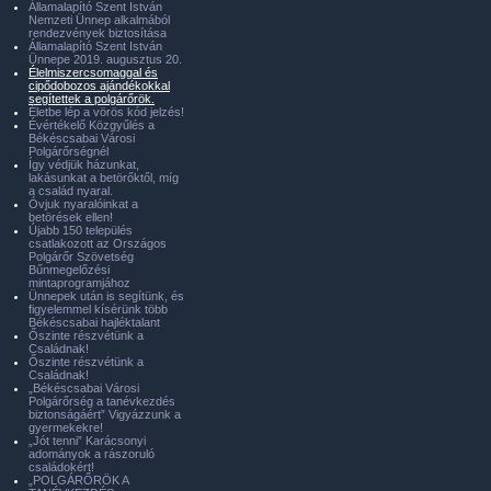
Államalapító Szent István
Nemzeti Ünnep alkalmából
rendezvények biztosítása
Államalapító Szent István
Ünnepe 2019. augusztus 20.
Élelmiszercsomaggal és
cipődobozos ajándékokkal
segítettek a polgárőrök.
Életbe lép a vörös kód jelzés!
Évértékelő Közgyűlés a
Békéscsabai Városi
Polgárőrségnél
Így védjük házunkat,
lakásunkat a betörőktől, míg
a család nyaral.
Óvjuk nyaralóinkat a
betörések ellen!
Újabb 150 település
csatlakozott az Országos
Polgárőr Szövetség
Bűnmegelőzési
mintaprogramjához
Ünnepek után is segítünk, és
figyelemmel kísérünk több
Békéscsabai hajléktalant
Őszinte részvétünk a
Családnak!
Őszinte részvétünk a
Családnak!
„Békéscsabai Városi
Polgárőrség a tanévkezdés
biztonságáért” Vigyázzunk a
gyermekekre!
„Jót tenni” Karácsonyi
adományok a rászoruló
családokért!
„POLGÁRŐRÖK A