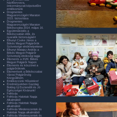
házifőorvosra,
önkormányzati képviselőre
emlékeztünk
Drogmentes
Magyarországért Maraton
2015. biztosítása
Drogmentes
Magyarországért Maraton
Békéscsaba 2014. május 16.
Együttműködés a
Békéscsabán élők, és
nyaralók biztonságáért
Elhunyt Cseke János a
Békés Megyei Polgárőrök
Szövetsége elnökhelyettese
Elhunyt Matajsz András a
Békés Megyei Polgárőr
Szövetség elnökségi tagja
Elismerés a XVIII. Békés
Megyei Polgárőr Napon
Elismerés és köszönet a
polgárőröknek.
Elismerések a Békéscsabai
Városi Polgárőrség
Közgyűlésén.
Emlékezzünk Hőseinkre!
Eredményekben Gazdag
Boldog Új Esztendőt és Jó
Egészséget Kívánunk!
Felhívás
Felhívás Halottak Napja
Alkalmából
Felhívás Halottak Napja
alkalmából
Felhívás Mindenszentek és
Halottak Napja alkalmából
Felhívás Mindenszentek és