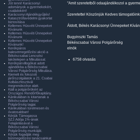
"Amit szeretetből odaajándékozol a gyerm
Jót tenni! Karácsonyi
adományok a gyermekekért,
családokért!
Szeretettel Köszönjük Kedves támogatóink
Karácsonyi Ajándékgyűjtés!
Katasztrófavédelmi gyakorlat
biztosítása
Áldott, Békés Karácsonyi Ünnepeket Kíván
Kellemes Húsvéti Ünnepeket
Kívánunk
Kellemes Húsvéti Ünnepeket
Bugyinszki Tamás
Kívánunk
Kellemes Húsvéti Ünnepeket
Békéscsabai Városi Polgárőrség
Kívánunk!
elnök
Kerékpáros
balesetmegelőzési akció a
Békéscsabai Lencsési
6758 olvasás
lakótelepen a Mikulással.
Kerékpárvillogókat adott
ajándékba a Békéscsabai
Városi Polgárőrség Mikulása.
Kiemelt és fokozott
járőrszolgálatok a 21. Csabai
Kolbászfesztivál
megrendezése alatt.
Kiáll a polgárőrökért az
Országos Rendőrfőkapitány.
Kánikulában is kitartanak a
Békéscsabai Városi
Polgárőrség tagjai.
Kánikulában türelmesen és
óvatosabban!
Kérjük Támogassa
SZJ.Adója 1%-ának
Felajánlásával a
Békéscsabai Városi
Polgárőrség munkáját.
Kérjük fogadják meg
bűnmegelőzési tanácsainkat