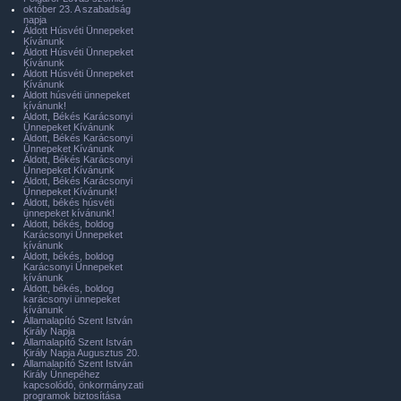
október 23. A szabadság
napja
Áldott Húsvéti Ünnepeket
Kívánunk
Áldott Húsvéti Ünnepeket
Kívánunk
Áldott Húsvéti Ünnepeket
Kívánunk
Áldott húsvéti ünnepeket
kívánunk!
Áldott, Békés Karácsonyi
Ünnepeket Kívánunk
Áldott, Békés Karácsonyi
Ünnepeket Kívánunk
Áldott, Békés Karácsonyi
Ünnepeket Kívánunk
Áldott, Békés Karácsonyi
Ünnepeket Kívánunk!
Áldott, békés húsvéti
ünnepeket kívánunk!
Áldott, békés, boldog
Karácsonyi Ünnepeket
kívánunk
Áldott, békés, boldog
Karácsonyi Ünnepeket
kívánunk
Áldott, békés, boldog
karácsonyi ünnepeket
kívánunk
Államalapító Szent István
Király Napja
Államalapító Szent István
Király Napja Augusztus 20.
Államalapító Szent István
Király Ünnepéhez
kapcsolódó, önkormányzati
programok biztosítása