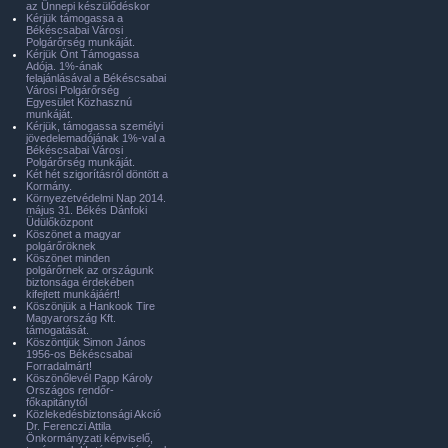
az Ünnepi készülődéskor
Kérjük támogassa a
Békéscsabai Városi
Polgárőrség munkáját.
Kérjük Önt Támogassa
Adója. 1%-ának
felajánlásával a Békéscsabai
Városi Polgárőrség
Egyesület Közhasznú
munkáját.
Kérjük, támogassa személyi
jövedelemadójának 1%-val a
Békéscsabai Városi
Polgárőrség munkáját.
Két hét szigorításról döntött a
Kormány.
Környezetvédelmi Nap 2014.
május 31. Békés Dánfoki
Üdülőközpont
Köszönet a magyar
polgárőröknek
Köszönet minden
polgárőrnek az országunk
biztonsága érdekében
kifejtett munkájáért!
Köszönjük a Hankook Tire
Magyarország Kft.
támogatását.
Köszöntjük Simon János
1956-os Békéscsabai
Forradalmárt!
Köszönőlevél Papp Károly
Országos rendőr-
főkapitánytól
Közlekedésbiztonsági Akció
Dr. Ferenczi Attila
Önkormányzati képviselő,