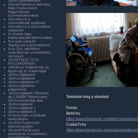
Sorsú Gyermekekért!
Húsvéti Élelmiszer Adomány
Böjte Csaba testvér
Nagyszalontai
Gyermekotthonának
Húsvétkor is a
rászorulóknak segítenek.
Húsvétkor is a rászorulókon
segítenek!
IX. András Napi
Kolbászparádé Békéscsabán
Itt a nyári vakáció!
Vigyázzunk a gyermekekre!
Itt az Ősz, jelentősen
megváltoznak a közlekedési
viszonyok.
JELENTKEZZ TE IS
POLGÁRŐRNEK!
Jelentkezz Polgárőrnek, és
legyél egy jó csapat tagja!
Járőrszolgálataink
Járőrszolgálatban
Járőrszolgálatban IV.
Járőrszolgálatban
polgárőreink
Járőrszolgálatok "Mindenki,
Tekintsék meg a videókat:
aki CSABAI!" Békéscsaba
300 Fesztivál ideje alatt.
Járőrszolgálatok
Forrás:
Járőrszolgálatok I.
Járőrszolgálatok II.
Behir.hu
Jó tanácsaink a kánikulai
https://www.facebook.com/behir.hu/video
meleg idejére
Jót tenni! Karácsonyi
CsabaTv.hu
Adománygyűjtés
https://www.facebook.com/csabatv/video
Jót tenni! Karácsonyi
adományok a családokért,
gyermekekért!