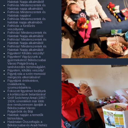
Halottak Napja alkalmából!
Felhívás Mindenszentek és
Halottak napja alkalmából.
Felhívás Mindenszentek és
Halottak napjára!
Felhívás Mindenszentek és
halottak napja alkalmából.
Felhívás a fürdőzés
veszélyeire
Felhívás! Mindenszentek és
Halottak Napja alkalmából
Felhívás! Mindenszentek és
Halottak Napja alkalmából
Felhívás! Mindenszentek és
Halottak Napja alkalmából
Figyelem! Kihűlés veszély!
Figyelem! Vigyázzunk a
gyermekekre! Békéscsabai
Városi Polgárőrség a
tanévkezdés biztonságáért.
Figyelem, kihűlés veszély!
Figyelj oda a szén-monoxid
mérgezés elkerülésére!
Figyeljünk értékeinkre,
családunkra,
szomszédainkra.
Fokozott figyelmet fordítunk
a korlátozások betartására!
Gróf Széchenyi Antal (1867-
1924) síremlékét már több
éve rendszeresen ápolják a
Békéscsabai Városi
Polgárőrök és Böjt
Halottak napján a temetők
biztosítása.
Határtalan Összefogás a
Békéscsabai és Aradi Nehéz