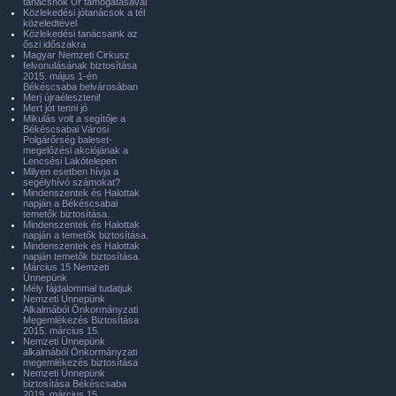
tanácsnok Úr támogatásával
Közlekedési jótanácsok a tél
közeledtével
Közlekedési tanácsaink az
őszi időszakra
Magyar Nemzeti Cirkusz
felvonulásának biztosítása
2015. május 1-én
Békéscsaba belvárosában
Merj újraéleszteni!
Mert jót tenni jó
Mikulás volt a segítője a
Békéscsabai Városi
Polgárőrség baleset-
megelőzési akciójának a
Lencsési Lakótelepen
Milyen esetben hívja a
segélyhívó számokat?
Mindenszentek és Halottak
napján a Békéscsabai
temetők biztosítása.
Mindenszentek és Halottak
napján a temetők biztosítása.
Mindenszentek és Halottak
napján temetők biztosítása.
Március 15 Nemzeti
Ünnepünk
Mély fájdalommal tudatjuk
Nemzeti Ünnepünk
Alkalmából Önkormányzati
Megemlékezés Biztosítása
2015. március 15.
Nemzeti Ünnepünk
alkalmából Önkormányzati
megemlékezés biztosítása
Nemzeti Ünnepünk
biztosítása Békéscsaba
2019. március 15.