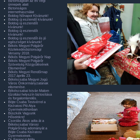
Biztonságban az év végi
ünnepek alatt
Biztonságos
internethasználat
Boldog Nőnapot Kívánunk!
Boldog új esztendő kívánunk!
Boldog új esztendőt
kívánunk!
Boldog új esztendőt
kívánunk!
Boldog új esztendőt és jó
egészséget kívánunk!
Békés Megyei Polgárőr
Közlekedésbiztonsági
Verseny 2018.
Békés Megyei Polgárőr Nap
Békés Megyei Polgárőr
Szövetség Közgyűlésének
Elismerése!
Békés Megyei Rendőrnap
2017.április 23.
Békéscsaba Megyei Jogú
Város Önkormányzatának
elismerése.
Békéscsabai István Malom
tűzoltási helyszín biztosítása
és forgalomterelés.
Böjte Csaba Testvérrel a
Kisíratosi Pió Atya
Gyermekotthonban
Büszkék Vagyunk
Hőseinkre!
Csordás Ákos adta át a
Békéscsabai Városi
Polgárőrség adományát a
Böjte Csaba Kisíratosi
Gyermekeinek.
Dr. Ferenczi Attila