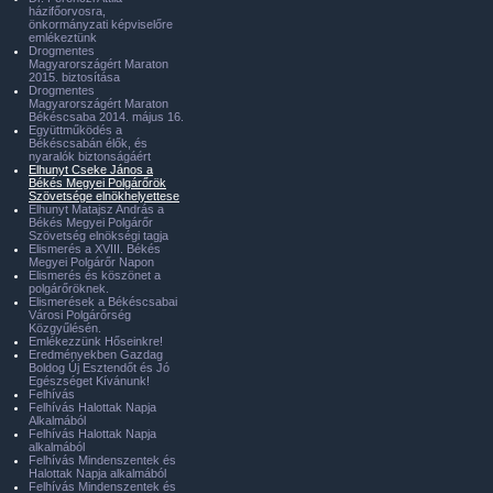
házifőorvosra,
önkormányzati képviselőre
emlékeztünk
Drogmentes
Magyarországért Maraton
2015. biztosítása
Drogmentes
Magyarországért Maraton
Békéscsaba 2014. május 16.
Együttműködés a
Békéscsabán élők, és
nyaralók biztonságáért
Elhunyt Cseke János a
Békés Megyei Polgárőrök
Szövetsége elnökhelyettese
Elhunyt Matajsz András a
Békés Megyei Polgárőr
Szövetség elnökségi tagja
Elismerés a XVIII. Békés
Megyei Polgárőr Napon
Elismerés és köszönet a
polgárőröknek.
Elismerések a Békéscsabai
Városi Polgárőrség
Közgyűlésén.
Emlékezzünk Hőseinkre!
Eredményekben Gazdag
Boldog Új Esztendőt és Jó
Egészséget Kívánunk!
Felhívás
Felhívás Halottak Napja
Alkalmából
Felhívás Halottak Napja
alkalmából
Felhívás Mindenszentek és
Halottak Napja alkalmából
Felhívás Mindenszentek és