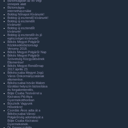
Biztonságban az év végi
ünnepek alatt
Biztonságos
internethasználat
Boldog Nőnapot Kívánunk!
Boldog új esztendő kívánunk!
Boldog új esztendőt
kívánunk!
Boldog új esztendőt
kívánunk!
Boldog új esztendőt és jó
egészséget kívánunk!
Békés Megyei Polgárőr
Közlekedésbiztonsági
Verseny 2018.
Békés Megyei Polgárőr Nap
Békés Megyei Polgárőr
Szövetség Közgyűlésének
Elismerése!
Békés Megyei Rendőrnap
2017.április 23.
Békéscsaba Megyei Jogú
Város Önkormányzatának
elismerése.
Békéscsabai István Malom
tűzoltási helyszín biztosítása
és forgalomterelés.
Böjte Csaba Testvérrel a
Kisíratosi Pió Atya
Gyermekotthonban
Büszkék Vagyunk
Hőseinkre!
Csordás Ákos adta át a
Békéscsabai Városi
Polgárőrség adományát a
Böjte Csaba Kisíratosi
Gyermekeinek.
Dr. Ferenczi Attila