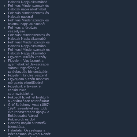
Halottak Napja alkalmából!
Felhívás Mindenszentek és
Halottak napja alkalmából.
Felhívás Mindenszentek és
Halottak napjára!
Felhívás Mindenszentek és
halottak napja alkalmából.
Felhívás a fürdőzés
veszélyeire
Felhívás! Mindenszentek és
Halottak Napja alkalmából
Felhívás! Mindenszentek és
Halottak Napja alkalmából
Felhívás! Mindenszentek és
Halottak Napja alkalmából
Figyelem! Kihűlés veszély!
Figyelem! Vigyázzunk a
gyermekekre! Békéscsabai
Városi Polgárőrség a
tanévkezdés biztonságáért.
Figyelem, kihűlés veszély!
Figyelj oda a szén-monoxid
mérgezés elkerülésére!
Figyeljünk értékeinkre,
családunkra,
szomszédainkra.
Fokozott figyelmet fordítunk
a korlátozások betartására!
Gróf Széchenyi Antal (1867-
1924) síremlékét már több
éve rendszeresen ápolják a
Békéscsabai Városi
Polgárőrök és Böjt
Halottak napján a temetők
biztosítása.
Határtalan Összefogás a
Békéscsabai és Aradi Nehéz