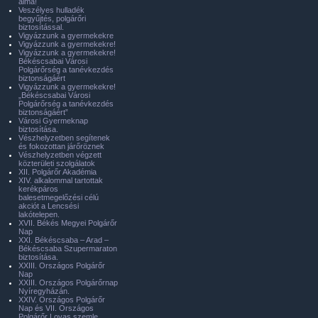
álma!
Veszélyes hulladék
begyűjtés, polgárőri
biztosítással.
Vigyázzunk a gyermekekre
Vigyázzunk a gyermekekre!
Vigyázzunk a gyermekekre!
Békéscsabai Városi
Polgárőrség a tanévkezdés
biztonságáért
Vigyázzunk a gyermekekre!
„Békéscsabai Városi
Polgárőrség a tanévkezdés
biztonságáért”
Városi Gyermeknap
biztosítása.
Vészhelyzetben segítenek
és fokozottan járőröznek
Vészhelyzetben végzett
közterületi szolgálatok
XII. Polgárőr Akadémia
XIV. alkalommal tartottak
kerékpáros
balesetmegelőzési célú
akciót a Lencsési
lakótelepen.
XVII. Békés Megyei Polgárőr
Nap
XXI. Békéscsaba – Arad –
Békéscsaba Szupermaraton
biztosítása.
XXIII. Országos Polgárőr
Nap
XXIII. Országos Polgárőrnap
Nyíregyházán.
XXIV. Országos Polgárőr
Nap és VII. Országos
Polgárőr Lovas szemle