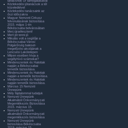
tanácsnok Úr támogatásával
Közlekedési jótanácsok a tél
közeledtével
Közlekedési tanácsaink az
őszi időszakra
Magyar Nemzeti Cirkusz
felvonulásának biztosítása
2015. május 1-én
Békéscsaba belvárosában
Merj újraéleszteni!
Mert jót tenni jó
Mikulás volt a segítője a
Békéscsabai Városi
Polgárőrség baleset-
megelőzési akciójának a
Lencsési Lakótelepen
Milyen esetben hívja a
segélyhívó számokat?
Mindenszentek és Halottak
napján a Békéscsabai
temetők biztosítása.
Mindenszentek és Halottak
napján a temetők biztosítása.
Mindenszentek és Halottak
napján temetők biztosítása.
Március 15 Nemzeti
Ünnepünk
Mély fájdalommal tudatjuk
Nemzeti Ünnepünk
Alkalmából Önkormányzati
Megemlékezés Biztosítása
2015. március 15.
Nemzeti Ünnepünk
alkalmából Önkormányzati
megemlékezés biztosítása
Nemzeti Ünnepünk
biztosítása Békéscsaba
2019. március 15.