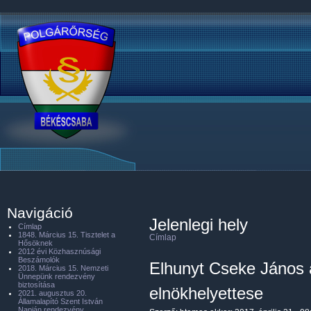
Navigáció
Jelenlegi hely
Címlap
1848. Március 15. Tisztelet a
Címlap
Hősöknek
2012 évi Közhasznúsági
Beszámolók
Elhunyt Cseke János 
2018. Március 15. Nemzeti
Ünnepünk rendezvény
biztosítása
elnökhelyettese
2021. augusztus 20.
Államalapító Szent István
Napján rendezvény