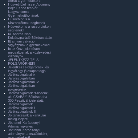
Sorsú Gyermekekért!
Húsvéti Élelmiszer Adomány
Böjte Csaba testvér
Nagyszalontai
Gyermekotthonának
Húsvétkor is a
rászorulóknak segítenek.
Húsvétkor is a rászorulókon
segítenek!
IX. András Napi
Kolbászparádé Békéscsabán
Itt a nyári vakáció!
Vigyázzunk a gyermekekre!
Itt az Ősz, jelentősen
megváltoznak a közlekedési
viszonyok.
JELENTKEZZ TE IS
POLGÁRŐRNEK!
Jelentkezz Polgárőrnek, és
legyél egy jó csapat tagja!
Járőrszolgálataink
Járőrszolgálatban
Járőrszolgálatban IV.
Járőrszolgálatban
polgárőreink
Járőrszolgálatok "Mindenki,
aki CSABAI!" Békéscsaba
300 Fesztivál ideje alatt.
Járőrszolgálatok
Járőrszolgálatok I.
Járőrszolgálatok II.
Jó tanácsaink a kánikulai
meleg idejére
Jót tenni! Karácsonyi
Adománygyűjtés
Jót tenni! Karácsonyi
adományok a családokért,
gyermekekért!