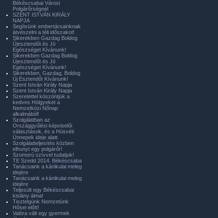
Békéscsabai Városi
Polgárőrségnél
SZENT ISTVÁN KIRÁLY
NAPJA
Segítsünk embertársainknak
átvészelni a téli időszakot!
Sikerekben Gazdag Boldog
Újesztendőt és Jó
Egészséget Kívánunk!
Sikerekben Gazdag Boldog
Újesztendőt és Jó
Egészséget Kívánunk!
Sikerekben, Gazdag, Boldog
Új Esztendőt Kívánunk!
Szent István Király Napja
Szent István Király Napja
Szeretettel köszöntjük a
kedves Hölgyeket a
Nemzetközi Nőnap
alkalmából!
Szolgálatban az
Országgyűlési képviselői
választások, és a Húsvéti
Ünnepek ideje alatt.
Szolgálatteljesítés közben
elhunyt egy polgárőr!
Szomorú szívvel tudatjuk!
TE Szedd 2014. Békéscsaba
Tanácsaink a kánikulai meleg
idejére
Tanácsaink a kánikulai meleg
idejére
Teljesült egy Békéscsabai
kislány álma!
Tisztelgünk Nemzetünk
Hősei előtt!
Valóra vált egy gyermek