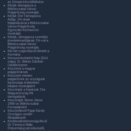
az Ünnepi készülődéskor
Kérjük támogassa a
Békéscsabai Városi
Polgárőrség munkáját.
Kérjük Önt Támogassa
Adója. 1%-ának
felajánlásával a Békéscsabai
Városi Polgárőrség
Egyesület Közhasznú
munkáját.
Kérjük, támogassa személyi
jövedelemadójának 1%-val a
Békéscsabai Városi
Polgárőrség munkáját.
Két hét szigorításról döntött a
Kormány.
Környezetvédelmi Nap 2014.
május 31. Békés Dánfoki
Üdülőközpont
Köszönet a magyar
polgárőröknek
Köszönet minden
polgárőrnek az országunk
biztonsága érdekében
kifejtett munkájáért!
Köszönjük a Hankook Tire
Magyarország Kft.
támogatását.
Köszöntjük Simon János
1956-os Békéscsabai
Forradalmárt!
Köszönőlevél Papp Károly
Országos rendőr-
főkapitánytól
Közlekedésbiztonsági Akció
Dr. Ferenczi Attila
Önkormányzati képviselő,