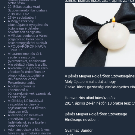
Szerző:
btamas
ekkor: 2017, április 21 - 08
biztosítások
22, Békéscsaba-Arad
Szupermaraton biztosítása
2019.06.01-02.
27 év szolgálatban!
A Megyeszékhely
lakosságának nyugalma és
biztonsága érdekében
önkéntesen szolgálnak.
A Mikulás segítette a Városi
polgárőrség kerékpáros
balesetmegelőzési akcióját.
A POLGÁRŐRÖK NAPJA
Június 27.
A határon innen és túl is
segítik a rászoruló
gyermekeket, családokat!
A jó példától változik a világ
A koronavírus járvány elleni
védekezés érdekében az
oltópontokat biztosítják a
A Békés Megyei Polgárőrök Szövetségéne
Békéscsabai Városi
Mély fájdalommal tudatja, hogy
Polgárőrség tagjai.
A polgárőröknek is
Cseke János gazdasági elnökhelyettes elh
köszönhető a
bűncselekmények számának
csökkenése.
Hamvasztás utáni búcsúztatása:
A téli hideg idő beálltával
2017. április 24-én hétfőn 13 órakor lesz 
veszélybe kerülnek a
hajléktalanok és a fűtetlen
lakásban élők
Békés Megyei Polgárőrök Szövetsége
A téli hideg idő beálltával
veszélybe kerülnek a
Elnöksége nevében:
hajléktalanok és a fűtetlen
lakásban élők
Adományt vittek a hátrányos
Gyarmati Sándor
helyzetű gyermekeket nevelő