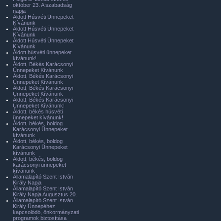
október 23. A szabadság
napja
Áldott Húsvéti Ünnepeket
Kívánunk
Áldott Húsvéti Ünnepeket
Kívánunk
Áldott Húsvéti Ünnepeket
Kívánunk
Áldott húsvéti ünnepeket
kívánunk!
Áldott, Békés Karácsonyi
Ünnepeket Kívánunk
Áldott, Békés Karácsonyi
Ünnepeket Kívánunk
Áldott, Békés Karácsonyi
Ünnepeket Kívánunk
Áldott, Békés Karácsonyi
Ünnepeket Kívánunk!
Áldott, békés húsvéti
ünnepeket kívánunk!
Áldott, békés, boldog
Karácsonyi Ünnepeket
kívánunk
Áldott, békés, boldog
Karácsonyi Ünnepeket
kívánunk
Áldott, békés, boldog
karácsonyi ünnepeket
kívánunk
Államalapító Szent István
Király Napja
Államalapító Szent István
Király Napja Augusztus 20.
Államalapító Szent István
Király Ünnepéhez
kapcsolódó, önkormányzati
programok biztosítása