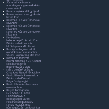
Jót tenni! Karácsonyi
adományok a gyermekekért,
családokért!
Karácsonyi Ajándékgyűjtés!
Katasztrófavédelmi gyakorlat
biztosítása
Kellemes Húsvéti Ünnepeket
Kívánunk
Kellemes Húsvéti Ünnepeket
Kívánunk
Kellemes Húsvéti Ünnepeket
Kívánunk!
Kerékpáros
balesetmegelőzési akció a
Békéscsabai Lencsési
lakótelepen a Mikulással.
Kerékpárvillogókat adott
ajándékba a Békéscsabai
Városi Polgárőrség Mikulása.
Kiemelt és fokozott
járőrszolgálatok a 21. Csabai
Kolbászfesztivál
megrendezése alatt.
Kiáll a polgárőrökért az
Országos Rendőrfőkapitány.
Kánikulában is kitartanak a
Békéscsabai Városi
Polgárőrség tagjai.
Kánikulában türelmesen és
óvatosabban!
Kérjük Támogassa
SZJ.Adója 1%-ának
Felajánlásával a
Békéscsabai Városi
Polgárőrség munkáját.
Kérjük fogadják meg
bűnmegelőzési tanácsainkat