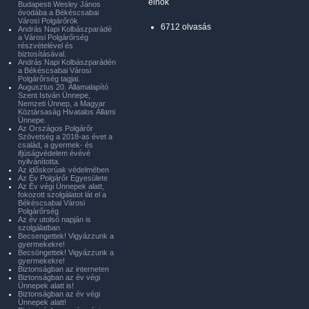
elnök
Budapesti Wesley János
óvodába a Békéscsabai
Városi Polgárőrök
6712 olvasás
András Napi Kolbászparádé
a Városi Polgárőrség
részvételével és
biztosításával.
András Napi Kolbászparádén
a Békéscsabai Városi
Polgárőrség tagjai.
Augusztus 20. Államalapító
Szent István Ünnepe,
Nemzeti Ünnep, a Magyar
Köztársaság Hivatalos Állami
Ünnepe.
Az Országos Polgárőr
Szövetség a 2018-as évet a
család, a gyermek- és
ifjúságvédelem évévé
nyilvánította.
Az időskorúak védelmében
Az Év Polgárőr Egyesülete
Az Év végi Ünnepek alatt,
fokozott szolgálatot lát el a
Békéscsabai Városi
Polgárőrség
Az év utolsó napján is
szolgálatban
Becsengettek! Vigyázzunk a
gyermekekre!
Becsöngettek! Vigyázzunk a
gyermekekre!
Biztonságban az interneten
Biztonságban az év végi
Ünnepek alatt is!
Biztonságban az év végi
Ünnepek alatt!