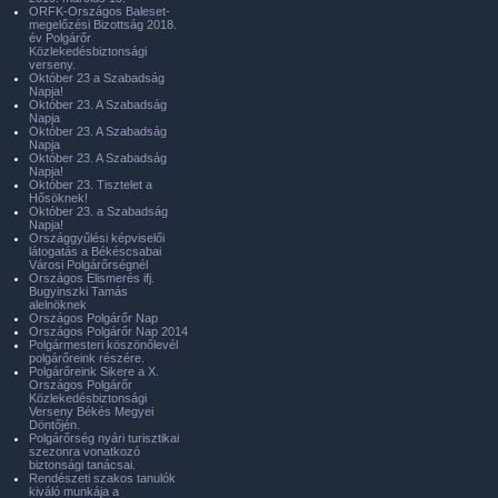
ORFK-Országos Baleset-
megelőzési Bizottság 2018.
év Polgárőr
Közlekedésbiztonsági
verseny.
Október 23 a Szabadság
Napja!
Október 23. A Szabadság
Napja
Október 23. A Szabadság
Napja
Október 23. A Szabadság
Napja!
Október 23. Tisztelet a
Hősöknek!
Október 23. a Szabadság
Napja!
Országgyűlési képviselői
látogatás a Békéscsabai
Városi Polgárőrségnél
Országos Elismerés ifj.
Bugyinszki Tamás
alelnöknek
Országos Polgárőr Nap
Országos Polgárőr Nap 2014
Polgármesteri köszönőlevél
polgárőreink részére.
Polgárőreink Sikere a X.
Országos Polgárőr
Közlekedésbiztonsági
Verseny Békés Megyei
Döntőjén.
Polgárőrség nyári turisztikai
szezonra vonatkozó
biztonsági tanácsai.
Rendészeti szakos tanulók
kiváló munkája a