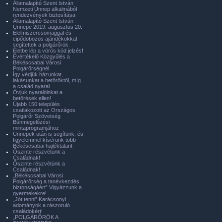
Államalapító Szent István
Nemzeti Ünnep alkalmából
rendezvények biztosítása
Államalapító Szent István
Ünnepe 2019. augusztus 20.
Élelmiszercsomaggal és
cipődobozos ajándékokkal
segítettek a polgárőrök.
Életbe lép a vörös kód jelzés!
Évértékelő Közgyűlés a
Békéscsabai Városi
Polgárőrségnél
Így védjük házunkat,
lakásunkat a betörőktől, míg
a család nyaral.
Óvjuk nyaralóinkat a
betörések ellen!
Újabb 150 település
csatlakozott az Országos
Polgárőr Szövetség
Bűnmegelőzési
mintaprogramjához
Ünnepek után is segítünk, és
figyelemmel kísérünk több
Békéscsabai hajléktalant
Őszinte részvétünk a
Családnak!
Őszinte részvétünk a
Családnak!
„Békéscsabai Városi
Polgárőrség a tanévkezdés
biztonságáért” Vigyázzunk a
gyermekekre!
„Jót tenni” Karácsonyi
adományok a rászoruló
családokért!
„POLGÁRŐRÖK A