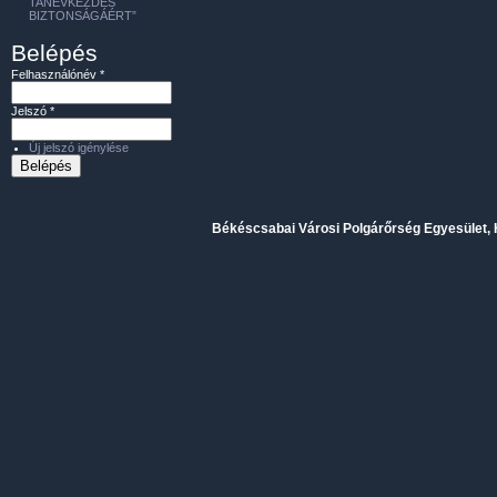
TANÉVKEZDÉS
BIZTONSÁGÁÉRT”
Belépés
Felhasználónév
*
Jelszó
*
Új jelszó igénylése
Békéscsabai Városi Polgárőrség Egyesület, H