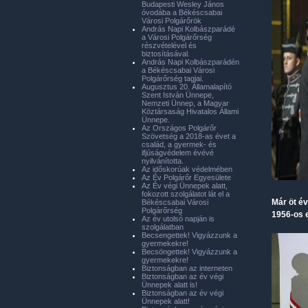
Budapesti Wesley János
óvodába a Békéscsabai
Városi Polgárőrök
András Napi Kolbászparádé
a Városi Polgárőrség
részvételével és
biztosításával.
András Napi Kolbászparádén
a Békéscsabai Városi
Polgárőrség tagjai.
Augusztus 20. Államalapító
Szent István Ünnepe,
Nemzeti Ünnep, a Magyar
Köztársaság Hivatalos Állami
Ünnepe.
Az Országos Polgárőr
Szövetség a 2018-as évet a
család, a gyermek- és
ifjúságvédelem évévé
nyilvánította.
Az időskorúak védelmében
Az Év Polgárőr Egyesülete
Az Év végi Ünnepek alatt,
fokozott szolgálatot lát el a
Már öt é
Békéscsabai Városi
Polgárőrség
1956-os 
Az év utolsó napján is
szolgálatban
Becsengettek! Vigyázzunk a
gyermekekre!
Becsöngettek! Vigyázzunk a
gyermekekre!
Biztonságban az interneten
Biztonságban az év végi
Ünnepek alatt is!
Biztonságban az év végi
Ünnepek alatt!