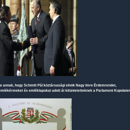
ve annak, hogy Schmitt Pál köztársasági elnök Nagy Imre Érdemrendet,
emlékérmeket és emléklapokat adott át kitüntetetteknek a Parlament Kupolat