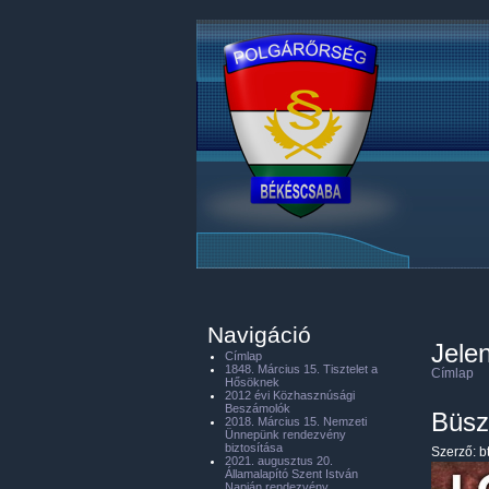
Navigáció
Jelen
Címlap
1848. Március 15. Tisztelet a
Címlap
Hősöknek
2012 évi Közhasznúsági
Beszámolók
Büsz
2018. Március 15. Nemzeti
Ünnepünk rendezvény
biztosítása
Szerző:
b
2021. augusztus 20.
Államalapító Szent István
Napján rendezvény