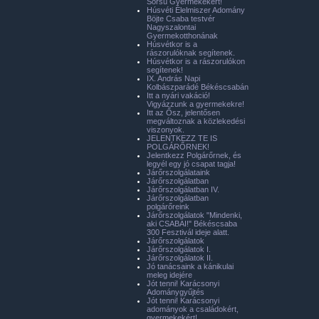
Sorsú Gyermekekért!
Húsvéti Élelmiszer Adomány
Böjte Csaba testvér
Nagyszalontai
Gyermekotthonának
Húsvétkor is a
rászorulóknak segítenek.
Húsvétkor is a rászorulókon
segítenek!
IX. András Napi
Kolbászparádé Békéscsabán
Itt a nyári vakáció!
Vigyázzunk a gyermekekre!
Itt az Ősz, jelentősen
megváltoznak a közlekedési
viszonyok.
JELENTKEZZ TE IS
POLGÁRŐRNEK!
Jelentkezz Polgárőrnek, és
legyél egy jó csapat tagja!
Járőrszolgálataink
Járőrszolgálatban
Járőrszolgálatban IV.
Járőrszolgálatban
polgárőreink
Járőrszolgálatok "Mindenki,
aki CSABAI!" Békéscsaba
300 Fesztivál ideje alatt.
Járőrszolgálatok
Járőrszolgálatok I.
Járőrszolgálatok II.
Jó tanácsaink a kánikulai
meleg idejére
Jót tenni! Karácsonyi
Adománygyűjtés
Jót tenni! Karácsonyi
adományok a családokért,
gyermekekért!