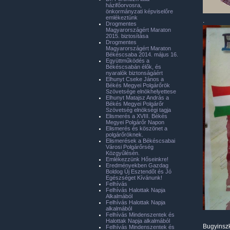
házifőorvosra,
önkormányzati képviselőre
emlékeztünk
.
Drogmentes
Magyarországért Maraton
2015. biztosítása
Drogmentes
Magyarországért Maraton
Békéscsaba 2014. május 16.
Együttműködés a
Békéscsabán élők, és
nyaralók biztonságáért
Elhunyt Cseke János a
Békés Megyei Polgárőrök
Szövetsége elnökhelyettese
Elhunyt Matajsz András a
Békés Megyei Polgárőr
Szövetség elnökségi tagja
Elismerés a XVIII. Békés
Megyei Polgárőr Napon
Elismerés és köszönet a
polgárőröknek.
Elismerések a Békéscsabai
Városi Polgárőrség
Közgyűlésén.
Emlékezzünk Hőseinkre!
Eredményekben Gazdag
Boldog Új Esztendőt és Jó
Egészséget Kívánunk!
Felhívás
Felhívás Halottak Napja
Alkalmából
Felhívás Halottak Napja
alkalmából
Felhívás Mindenszentek és
Halottak Napja alkalmából
Bugyinsz
Felhívás Mindenszentek és