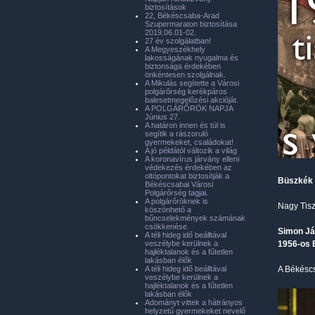
biztosítások
22, Békéscsaba-Arad
Szupermaraton biztosítása
2019.06.01-02.
27 év szolgálatban!
A Megyeszékhely
lakosságának nyugalma és
biztonsága érdekében
önkéntesen szolgálnak.
A Mikulás segítette a Városi
polgárőrség kerékpáros
balesetmegelőzési akcióját.
A POLGÁRŐRÖK NAPJA
Június 27.
A határon innen és túl is
segítik a rászoruló
gyermekeket, családokat!
A jó példától változik a világ
A koronavírus járvány elleni
védekezés érdekében az
oltópontokat biztosítják a
Büszkék 
Békéscsabai Városi
Polgárőrség tagjai.
A polgárőröknek is
Nagy Tisz
köszönhető a
bűncselekmények számának
csökkenése.
Simon J
A téli hideg idő beálltával
veszélybe kerülnek a
1956-os 
hajléktalanok és a fűtetlen
lakásban élők
A téli hideg idő beálltával
A Békéscs
veszélybe kerülnek a
hajléktalanok és a fűtetlen
lakásban élők
Adományt vittek a hátrányos
helyzetű gyermekeket nevelő