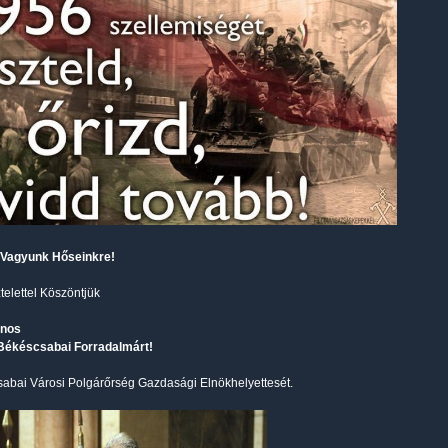
Vagyunk Hőseinkre!
telettel Köszöntjük
ános
Békéscsabai Forradalmárt!
abai Városi Polgárőrség Gazdasági Elnökhelyettesét.