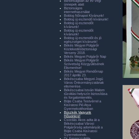
Biztonságban az év végi
ünnepek alatt
Biztonságos
internethasználat
Boldog Nőnapot Kívánunk!
Boldog új esztendő kívánunk!
Boldog új esztendőt
kívánunk!
Boldog új esztendőt
kívánunk!
Boldog új esztendőt és jó
egészséget kívánunk!
Békés Megyei Polgárőr
Közlekedésbiztonsági
Verseny 2018.
Békés Megyei Polgárőr Nap
Békés Megyei Polgárőr
Szövetség Közgyűlésének
Elismerése!
Békés Megyei Rendőrnap
2017.április 23.
Békéscsaba Megyei Jogú
Város Önkormányzatának
elismerése.
Békéscsabai István Malom
tűzoltási helyszín biztosítása
és forgalomterelés.
Böjte Csaba Testvérrel a
Kisíratosi Pió Atya
Gyermekotthonban
Büszkék Vagyunk
Hőseinkre!
Csordás Ákos adta át a
Békéscsabai Városi
Polgárőrség adományát a
Böjte Csaba Kisíratosi
Gyermekeinek.
Dr. Ferenczi Attila