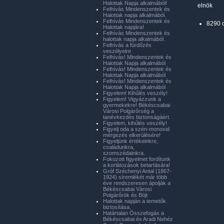
Halottak Napja alkalmából!
elnök
Felhívás Mindenszentek és
Halottak napja alkalmából.
Felhívás Mindenszentek és
8290 
Halottak napjára!
Felhívás Mindenszentek és
halottak napja alkalmából.
Felhívás a fürdőzés
veszélyeire
Felhívás! Mindenszentek és
Halottak Napja alkalmából
Felhívás! Mindenszentek és
Halottak Napja alkalmából
Felhívás! Mindenszentek és
Halottak Napja alkalmából
Figyelem! Kihűlés veszély!
Figyelem! Vigyázzunk a
gyermekekre! Békéscsabai
Városi Polgárőrség a
tanévkezdés biztonságáért.
Figyelem, kihűlés veszély!
Figyelj oda a szén-monoxid
mérgezés elkerülésére!
Figyeljünk értékeinkre,
családunkra,
szomszédainkra.
Fokozott figyelmet fordítunk
a korlátozások betartására!
Gróf Széchenyi Antal (1867-
1924) síremlékét már több
éve rendszeresen ápolják a
Békéscsabai Városi
Polgárőrök és Böjt
Halottak napján a temetők
biztosítása.
Határtalan Összefogás a
Békéscsabai és Aradi Nehéz