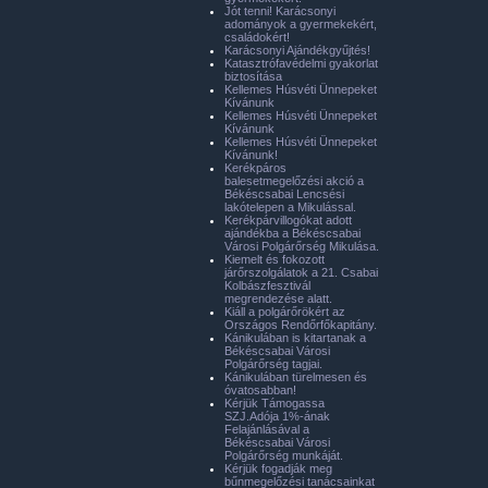
Jót tenni! Karácsonyi
adományok a gyermekekért,
családokért!
Karácsonyi Ajándékgyűjtés!
Katasztrófavédelmi gyakorlat
biztosítása
Kellemes Húsvéti Ünnepeket
Kívánunk
Kellemes Húsvéti Ünnepeket
Kívánunk
Kellemes Húsvéti Ünnepeket
Kívánunk!
Kerékpáros
balesetmegelőzési akció a
Békéscsabai Lencsési
lakótelepen a Mikulással.
Kerékpárvillogókat adott
ajándékba a Békéscsabai
Városi Polgárőrség Mikulása.
Kiemelt és fokozott
járőrszolgálatok a 21. Csabai
Kolbászfesztivál
megrendezése alatt.
Kiáll a polgárőrökért az
Országos Rendőrfőkapitány.
Kánikulában is kitartanak a
Békéscsabai Városi
Polgárőrség tagjai.
Kánikulában türelmesen és
óvatosabban!
Kérjük Támogassa
SZJ.Adója 1%-ának
Felajánlásával a
Békéscsabai Városi
Polgárőrség munkáját.
Kérjük fogadják meg
bűnmegelőzési tanácsainkat