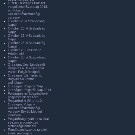
ORFK-Országos Baleset-
megelőzési Bizottság 2018.
év Polgárőr
Közlekedésbiztonsági
verseny.
Október 23 a Szabadság
Napja!
Október 23. A Szabadság
Napja
Október 23. A Szabadság
Napja
Október 23. A Szabadság
Napja!
Október 23. Tisztelet a
Hősöknek!
Október 23. a Szabadság
Napja!
Országgyűlési képviselői
látogatás a Békéscsabai
Városi Polgárőrségnél
Országos Elismerés ifj.
Bugyinszki Tamás
alelnöknek
Országos Polgárőr Nap
Országos Polgárőr Nap 2014
Polgármesteri köszönőlevél
polgárőreink részére.
Polgárőreink Sikere a X.
Országos Polgárőr
Közlekedésbiztonsági
Verseny Békés Megyei
Döntőjén.
Polgárőrség nyári turisztikai
szezonra vonatkozó
biztonsági tanácsai.
Rendészeti szakos tanulók
kiváló munkája a