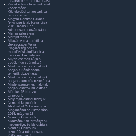
tanácsnok Úr támogatásával
Közlekedési jótanácsok a tél
közeledtével
Közlekedési tanácsaink az
őszi időszakra
Magyar Nemzeti Cirkusz
felvonulásának biztosítása
2015. május 1-én
Békéscsaba belvárosában
Merj újraéleszteni!
Mert jót tenni jó
Mikulás volt a segítője a
Békéscsabai Városi
Polgárőrség baleset-
megelőzési akciójának a
Lencsési Lakótelepen
Milyen esetben hívja a
segélyhívó számokat?
Mindenszentek és Halottak
napján a Békéscsabai
temetők biztosítása.
Mindenszentek és Halottak
napján a temetők biztosítása.
Mindenszentek és Halottak
napján temetők biztosítása.
Március 15 Nemzeti
Ünnepünk
Mély fájdalommal tudatjuk
Nemzeti Ünnepünk
Alkalmából Önkormányzati
Megemlékezés Biztosítása
2015. március 15.
Nemzeti Ünnepünk
alkalmából Önkormányzati
megemlékezés biztosítása
Nemzeti Ünnepünk
biztosítása Békéscsaba
2019. március 15.