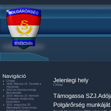
Navigáció
Jelenlegi hely
Címlap
1848. Március 15. Tisztelet a
Címlap
Hősöknek
2012 évi Közhasznúsági
Beszámolók
Támogassa SZJ.Adója 
2018. Március 15. Nemzeti
Ünnepünk rendezvény
biztosítása
Polgárőrség munkáját
2021. augusztus 20.
Államalapító Szent István
Napján rendezvény