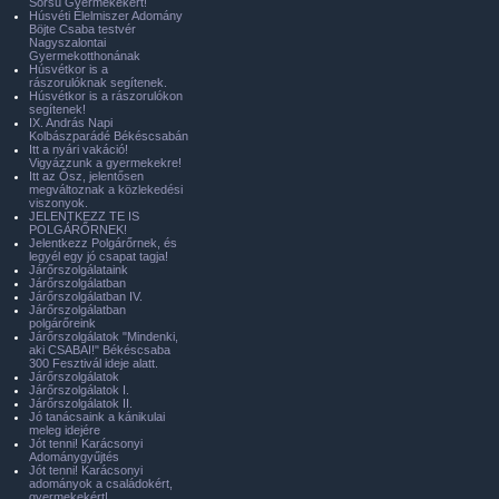
Sorsú Gyermekekért!
Húsvéti Élelmiszer Adomány
Böjte Csaba testvér
Nagyszalontai
Gyermekotthonának
Húsvétkor is a
rászorulóknak segítenek.
Húsvétkor is a rászorulókon
segítenek!
IX. András Napi
Kolbászparádé Békéscsabán
Itt a nyári vakáció!
Vigyázzunk a gyermekekre!
Itt az Ősz, jelentősen
megváltoznak a közlekedési
viszonyok.
JELENTKEZZ TE IS
POLGÁRŐRNEK!
Jelentkezz Polgárőrnek, és
legyél egy jó csapat tagja!
Járőrszolgálataink
Járőrszolgálatban
Járőrszolgálatban IV.
Járőrszolgálatban
polgárőreink
Járőrszolgálatok "Mindenki,
aki CSABAI!" Békéscsaba
300 Fesztivál ideje alatt.
Járőrszolgálatok
Járőrszolgálatok I.
Járőrszolgálatok II.
Jó tanácsaink a kánikulai
meleg idejére
Jót tenni! Karácsonyi
Adománygyűjtés
Jót tenni! Karácsonyi
adományok a családokért,
gyermekekért!