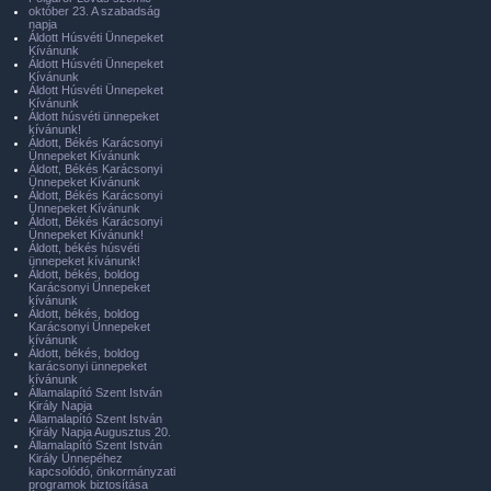
október 23. A szabadság
napja
Áldott Húsvéti Ünnepeket
Kívánunk
Áldott Húsvéti Ünnepeket
Kívánunk
Áldott Húsvéti Ünnepeket
Kívánunk
Áldott húsvéti ünnepeket
kívánunk!
Áldott, Békés Karácsonyi
Ünnepeket Kívánunk
Áldott, Békés Karácsonyi
Ünnepeket Kívánunk
Áldott, Békés Karácsonyi
Ünnepeket Kívánunk
Áldott, Békés Karácsonyi
Ünnepeket Kívánunk!
Áldott, békés húsvéti
ünnepeket kívánunk!
Áldott, békés, boldog
Karácsonyi Ünnepeket
kívánunk
Áldott, békés, boldog
Karácsonyi Ünnepeket
kívánunk
Áldott, békés, boldog
karácsonyi ünnepeket
kívánunk
Államalapító Szent István
Király Napja
Államalapító Szent István
Király Napja Augusztus 20.
Államalapító Szent István
Király Ünnepéhez
kapcsolódó, önkormányzati
programok biztosítása