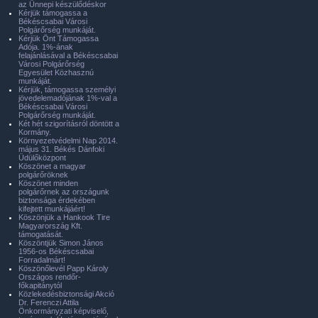
az Ünnepi készülődéskor
Kérjük támogassa a
Békéscsabai Városi
Polgárőrség munkáját.
Kérjük Önt Támogassa
Adója. 1%-ának
felajánlásával a Békéscsabai
Városi Polgárőrség
Egyesület Közhasznú
munkáját.
Kérjük, támogassa személyi
jövedelemadójának 1%-val a
Békéscsabai Városi
Polgárőrség munkáját.
Két hét szigorításról döntött a
Kormány.
Környezetvédelmi Nap 2014.
május 31. Békés Dánfoki
Üdülőközpont
Köszönet a magyar
polgárőröknek
Köszönet minden
polgárőrnek az országunk
biztonsága érdekében
kifejtett munkájáért!
Köszönjük a Hankook Tire
Magyarország Kft.
támogatását.
Köszöntjük Simon János
1956-os Békéscsabai
Forradalmárt!
Köszönőlevél Papp Károly
Országos rendőr-
főkapitánytól
Közlekedésbiztonsági Akció
Dr. Ferenczi Attila
Önkormányzati képviselő,