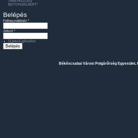
TANÉVKEZDÉS
BIZTONSÁGÁÉRT”
Belépés
Felhasználónév
*
Jelszó
*
Új jelszó igénylése
Békéscsabai Városi Polgárőrség Egyesület, H