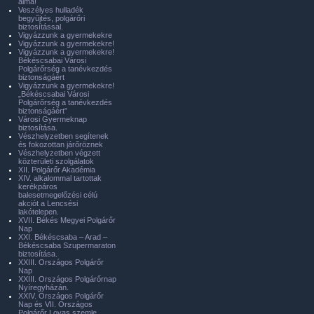
álma!
Veszélyes hulladék
begyűjtés, polgárőri
biztosítással.
Vigyázzunk a gyermekekre
Vigyázzunk a gyermekekre!
Vigyázzunk a gyermekekre!
Békéscsabai Városi
Polgárőrség a tanévkezdés
biztonságáért
Vigyázzunk a gyermekekre!
„Békéscsabai Városi
Polgárőrség a tanévkezdés
biztonságáért”
Városi Gyermeknap
biztosítása.
Vészhelyzetben segítenek
és fokozottan járőröznek
Vészhelyzetben végzett
közterületi szolgálatok
XII. Polgárőr Akadémia
XIV. alkalommal tartottak
kerékpáros
balesetmegelőzési célú
akciót a Lencsési
lakótelepen.
XVII. Békés Megyei Polgárőr
Nap
XXI. Békéscsaba – Arad –
Békéscsaba Szupermaraton
biztosítása.
XXIII. Országos Polgárőr
Nap
XXIII. Országos Polgárőrnap
Nyíregyházán.
XXIV. Országos Polgárőr
Nap és VII. Országos
Polgárőr Lovas szemle