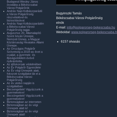
Budapesti Wesley János
óvodába a Békéscsabai
Városi Polgárőrök
András Napi Kolbászparádé
Bugyinszki Tamás
a Városi Polgárőrség
részvételével és
Békéscsabai Városi Polgárőrség
biztosításával.
elnök
András Napi Kolbászparádén
a Békéscsabai Városi
E-mail:
info@polgarorseg-bekescsaba.hu
Polgárőrség tagjai.
Weboldal:
www.polgarorseg-bekescsaba.
Augusztus 20. Államalapító
Szent István Ünnepe,
Nemzeti Ünnep, a Magyar
6157 olvasás
Köztársaság Hivatalos Állami
Ünnepe.
Az Országos Polgárőr
Szövetség a 2018-as évet a
család, a gyermek- és
ifjúságvédelem évévé
nyilvánította.
Az időskorúak védelmében
Az Év Polgárőr Egyesülete
Az Év végi Ünnepek alatt,
fokozott szolgálatot lát el a
Békéscsabai Városi
Polgárőrség
Az év utolsó napján is
szolgálatban
Becsengettek! Vigyázzunk a
gyermekekre!
Becsöngettek! Vigyázzunk a
gyermekekre!
Biztonságban az interneten
Biztonságban az év végi
Ünnepek alatt is!
Biztonságban az év végi
Ünnepek alatt!