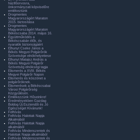
házifőorvosra,
önkormányzati képviselőre
emlékeztünk
Drogmentes
Magyarországért Maraton
2015. biztosítása
Drogmentes
Magyarországért Maraton
Békéscsaba 2014. május 16.
Együttműködés a
Békéscsabán élők, és
nyaralók biztonságáért
Elhunyt Cseke János a
Békés Megyei Polgárőrök
Szövetsége elnökhelyettese
Elhunyt Matajsz András a
Békés Megyei Polgárőr
Szövetség elnökségi tagja
Elismerés a XVIII. Békés
Megyei Polgárőr Napon
Elismerés és köszönet a
polgárőröknek.
Elismerések a Békéscsabai
Városi Polgárőrség
Közgyűlésén.
Emlékezzünk Hőseinkre!
Eredményekben Gazdag
Boldog Új Esztendőt és Jó
Egészséget Kívánunk!
Felhívás
Felhívás Halottak Napja
Alkalmából
Felhívás Halottak Napja
alkalmából
Felhívás Mindenszentek és
Halottak Napja alkalmából
Felhívás Mindenszentek és