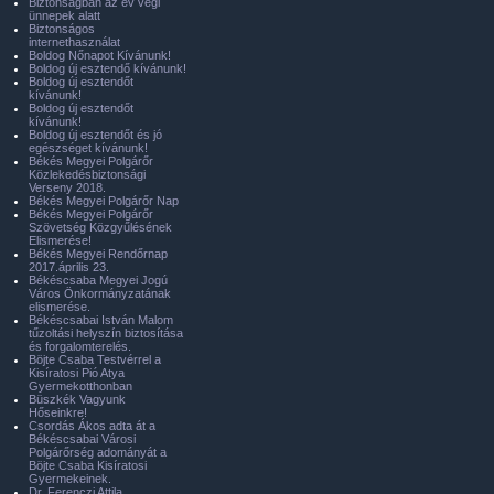
Biztonságban az év végi
ünnepek alatt
Biztonságos
internethasználat
Boldog Nőnapot Kívánunk!
Boldog új esztendő kívánunk!
Boldog új esztendőt
kívánunk!
Boldog új esztendőt
kívánunk!
Boldog új esztendőt és jó
egészséget kívánunk!
Békés Megyei Polgárőr
Közlekedésbiztonsági
Verseny 2018.
Békés Megyei Polgárőr Nap
Békés Megyei Polgárőr
Szövetség Közgyűlésének
Elismerése!
Békés Megyei Rendőrnap
2017.április 23.
Békéscsaba Megyei Jogú
Város Önkormányzatának
elismerése.
Békéscsabai István Malom
tűzoltási helyszín biztosítása
és forgalomterelés.
Böjte Csaba Testvérrel a
Kisíratosi Pió Atya
Gyermekotthonban
Büszkék Vagyunk
Hőseinkre!
Csordás Ákos adta át a
Békéscsabai Városi
Polgárőrség adományát a
Böjte Csaba Kisíratosi
Gyermekeinek.
Dr. Ferenczi Attila