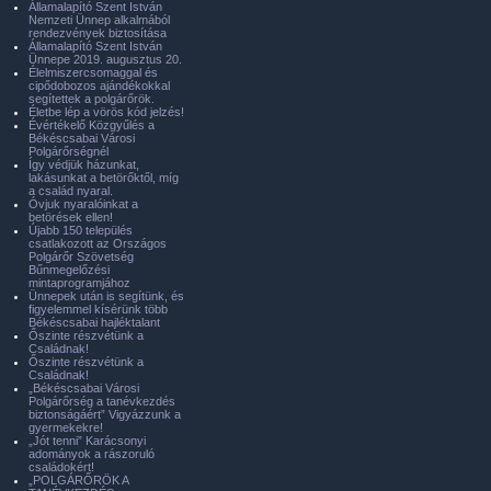
Államalapító Szent István
Nemzeti Ünnep alkalmából
rendezvények biztosítása
Államalapító Szent István
Ünnepe 2019. augusztus 20.
Élelmiszercsomaggal és
cipődobozos ajándékokkal
segítettek a polgárőrök.
Életbe lép a vörös kód jelzés!
Évértékelő Közgyűlés a
Békéscsabai Városi
Polgárőrségnél
Így védjük házunkat,
lakásunkat a betörőktől, míg
a család nyaral.
Óvjuk nyaralóinkat a
betörések ellen!
Újabb 150 település
csatlakozott az Országos
Polgárőr Szövetség
Bűnmegelőzési
mintaprogramjához
Ünnepek után is segítünk, és
figyelemmel kísérünk több
Békéscsabai hajléktalant
Őszinte részvétünk a
Családnak!
Őszinte részvétünk a
Családnak!
„Békéscsabai Városi
Polgárőrség a tanévkezdés
biztonságáért” Vigyázzunk a
gyermekekre!
„Jót tenni” Karácsonyi
adományok a rászoruló
családokért!
„POLGÁRŐRÖK A