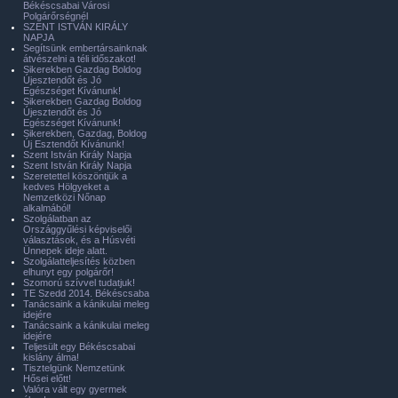
Békéscsabai Városi
Polgárőrségnél
SZENT ISTVÁN KIRÁLY
NAPJA
Segítsünk embertársainknak
átvészelni a téli időszakot!
Sikerekben Gazdag Boldog
Újesztendőt és Jó
Egészséget Kívánunk!
Sikerekben Gazdag Boldog
Újesztendőt és Jó
Egészséget Kívánunk!
Sikerekben, Gazdag, Boldog
Új Esztendőt Kívánunk!
Szent István Király Napja
Szent István Király Napja
Szeretettel köszöntjük a
kedves Hölgyeket a
Nemzetközi Nőnap
alkalmából!
Szolgálatban az
Országgyűlési képviselői
választások, és a Húsvéti
Ünnepek ideje alatt.
Szolgálatteljesítés közben
elhunyt egy polgárőr!
Szomorú szívvel tudatjuk!
TE Szedd 2014. Békéscsaba
Tanácsaink a kánikulai meleg
idejére
Tanácsaink a kánikulai meleg
idejére
Teljesült egy Békéscsabai
kislány álma!
Tisztelgünk Nemzetünk
Hősei előtt!
Valóra vált egy gyermek