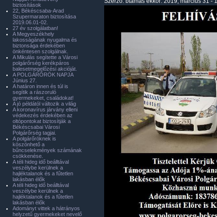
Szerző:
btamas
ekkor: 2019, március 31 - 
biztosítások
22, Békéscsaba-Arad
Szupermaraton biztosítása
2019.06.01-02.
27 év szolgálatban!
A Megyeszékhely
lakosságának nyugalma és
biztonsága érdekében
önkéntesen szolgálnak.
A Mikulás segítette a Városi
polgárőrség kerékpáros
balesetmegelőzési akcióját.
A POLGÁRŐRÖK NAPJA
Június 27.
A határon innen és túl is
segítik a rászoruló
gyermekeket, családokat!
A jó példától változik a világ
A koronavírus járvány elleni
védekezés érdekében az
oltópontokat biztosítják a
Békéscsabai Városi
Polgárőrség tagjai.
A polgárőröknek is
köszönhető a
bűncselekmények számának
csökkenése.
A téli hideg idő beálltával
veszélybe kerülnek a
hajléktalanok és a fűtetlen
lakásban élők
A téli hideg idő beálltával
veszélybe kerülnek a
hajléktalanok és a fűtetlen
lakásban élők
Adományt vittek a hátrányos
helyzetű gyermekeket nevelő