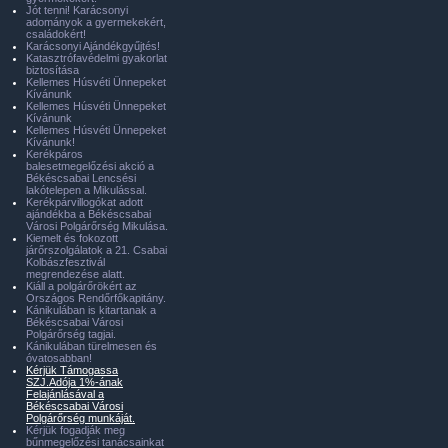
Jót tenni! Karácsonyi
adományok a gyermekekért,
családokért!
Karácsonyi Ajándékgyűjtés!
Katasztrófavédelmi gyakorlat
biztosítása
Kellemes Húsvéti Ünnepeket
Kívánunk
Kellemes Húsvéti Ünnepeket
Kívánunk
Kellemes Húsvéti Ünnepeket
Kívánunk!
Kerékpáros
balesetmegelőzési akció a
Békéscsabai Lencsési
lakótelepen a Mikulással.
Kerékpárvillogókat adott
ajándékba a Békéscsabai
Városi Polgárőrség Mikulása.
Kiemelt és fokozott
járőrszolgálatok a 21. Csabai
Kolbászfesztivál
megrendezése alatt.
Kiáll a polgárőrökért az
Országos Rendőrfőkapitány.
Kánikulában is kitartanak a
Békéscsabai Városi
Polgárőrség tagjai.
Kánikulában türelmesen és
óvatosabban!
Kérjük Támogassa
SZJ.Adója 1%-ának
Felajánlásával a
Békéscsabai Városi
Polgárőrség munkáját.
Kérjük fogadják meg
bűnmegelőzési tanácsainkat