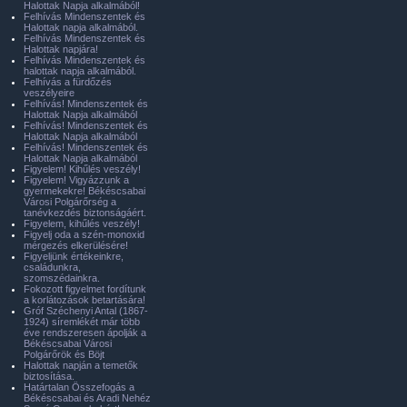
Halottak Napja alkalmából!
Felhívás Mindenszentek és
Halottak napja alkalmából.
Felhívás Mindenszentek és
Halottak napjára!
Felhívás Mindenszentek és
halottak napja alkalmából.
Felhívás a fürdőzés
veszélyeire
Felhívás! Mindenszentek és
Halottak Napja alkalmából
Felhívás! Mindenszentek és
Halottak Napja alkalmából
Felhívás! Mindenszentek és
Halottak Napja alkalmából
Figyelem! Kihűlés veszély!
Figyelem! Vigyázzunk a
gyermekekre! Békéscsabai
Városi Polgárőrség a
tanévkezdés biztonságáért.
Figyelem, kihűlés veszély!
Figyelj oda a szén-monoxid
mérgezés elkerülésére!
Figyeljünk értékeinkre,
családunkra,
szomszédainkra.
Fokozott figyelmet fordítunk
a korlátozások betartására!
Gróf Széchenyi Antal (1867-
1924) síremlékét már több
éve rendszeresen ápolják a
Békéscsabai Városi
Polgárőrök és Böjt
Halottak napján a temetők
biztosítása.
Határtalan Összefogás a
Békéscsabai és Aradi Nehéz