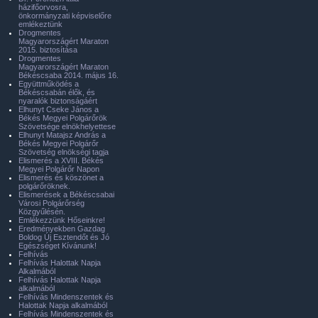
házifőorvosra,
önkormányzati képviselőre
emlékeztünk
Drogmentes
Magyarországért Maraton
2015. biztosítása
Drogmentes
Magyarországért Maraton
Békéscsaba 2014. május 16.
Együttműködés a
Békéscsabán élők, és
nyaralók biztonságáért
Elhunyt Cseke János a
Békés Megyei Polgárőrök
Szövetsége elnökhelyettese
Elhunyt Matajsz András a
Békés Megyei Polgárőr
Szövetség elnökségi tagja
Elismerés a XVIII. Békés
Megyei Polgárőr Napon
Elismerés és köszönet a
polgárőröknek.
Elismerések a Békéscsabai
Városi Polgárőrség
Közgyűlésén.
Emlékezzünk Hőseinkre!
Eredményekben Gazdag
Boldog Új Esztendőt és Jó
Egészséget Kívánunk!
Felhívás
Felhívás Halottak Napja
Alkalmából
Felhívás Halottak Napja
alkalmából
Felhívás Mindenszentek és
Halottak Napja alkalmából
Felhívás Mindenszentek és