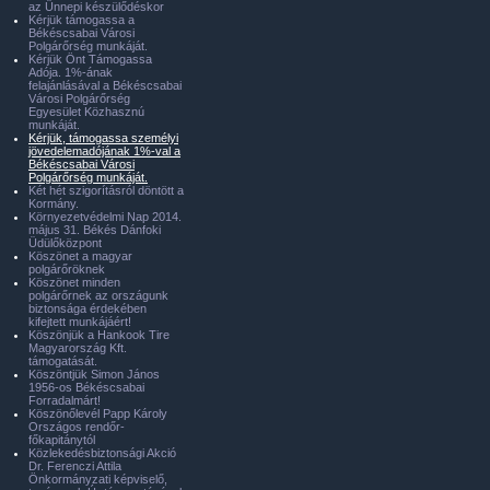
az Ünnepi készülődéskor
Kérjük támogassa a
Békéscsabai Városi
Polgárőrség munkáját.
Kérjük Önt Támogassa
Adója. 1%-ának
felajánlásával a Békéscsabai
Városi Polgárőrség
Egyesület Közhasznú
munkáját.
Kérjük, támogassa személyi
jövedelemadójának 1%-val a
Békéscsabai Városi
Polgárőrség munkáját.
Két hét szigorításról döntött a
Kormány.
Környezetvédelmi Nap 2014.
május 31. Békés Dánfoki
Üdülőközpont
Köszönet a magyar
polgárőröknek
Köszönet minden
polgárőrnek az országunk
biztonsága érdekében
kifejtett munkájáért!
Köszönjük a Hankook Tire
Magyarország Kft.
támogatását.
Köszöntjük Simon János
1956-os Békéscsabai
Forradalmárt!
Köszönőlevél Papp Károly
Országos rendőr-
főkapitánytól
Közlekedésbiztonsági Akció
Dr. Ferenczi Attila
Önkormányzati képviselő,