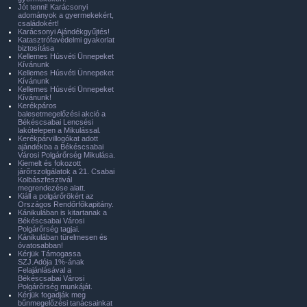
Jót tenni! Karácsonyi
adományok a gyermekekért,
családokért!
Karácsonyi Ajándékgyűjtés!
Katasztrófavédelmi gyakorlat
biztosítása
Kellemes Húsvéti Ünnepeket
Kívánunk
Kellemes Húsvéti Ünnepeket
Kívánunk
Kellemes Húsvéti Ünnepeket
Kívánunk!
Kerékpáros
balesetmegelőzési akció a
Békéscsabai Lencsési
lakótelepen a Mikulással.
Kerékpárvillogókat adott
ajándékba a Békéscsabai
Városi Polgárőrség Mikulása.
Kiemelt és fokozott
járőrszolgálatok a 21. Csabai
Kolbászfesztivál
megrendezése alatt.
Kiáll a polgárőrökért az
Országos Rendőrfőkapitány.
Kánikulában is kitartanak a
Békéscsabai Városi
Polgárőrség tagjai.
Kánikulában türelmesen és
óvatosabban!
Kérjük Támogassa
SZJ.Adója 1%-ának
Felajánlásával a
Békéscsabai Városi
Polgárőrség munkáját.
Kérjük fogadják meg
bűnmegelőzési tanácsainkat