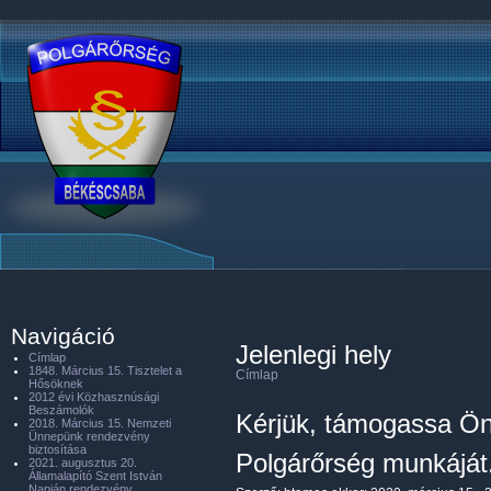
Navigáció
Jelenlegi hely
Címlap
1848. Március 15. Tisztelet a
Címlap
Hősöknek
2012 évi Közhasznúsági
Beszámolók
Kérjük, támogassa Ön
2018. Március 15. Nemzeti
Ünnepünk rendezvény
biztosítása
Polgárőrség munkáját
2021. augusztus 20.
Államalapító Szent István
Napján rendezvény