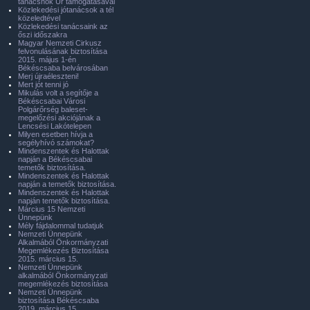
tanácsnok Úr támogatásával
Közlekedési jótanácsok a tél
közeledtével
Közlekedési tanácsaink az
őszi időszakra
Magyar Nemzeti Cirkusz
felvonulásának biztosítása
2015. május 1-én
Békéscsaba belvárosában
Merj újraéleszteni!
Mert jót tenni jó
Mikulás volt a segítője a
Békéscsabai Városi
Polgárőrség baleset-
megelőzési akciójának a
Lencsési Lakótelepen
Milyen esetben hívja a
segélyhívó számokat?
Mindenszentek és Halottak
napján a Békéscsabai
temetők biztosítása.
Mindenszentek és Halottak
napján a temetők biztosítása.
Mindenszentek és Halottak
napján temetők biztosítása.
Március 15 Nemzeti
Ünnepünk
Mély fájdalommal tudatjuk
Nemzeti Ünnepünk
Alkalmából Önkormányzati
Megemlékezés Biztosítása
2015. március 15.
Nemzeti Ünnepünk
alkalmából Önkormányzati
megemlékezés biztosítása
Nemzeti Ünnepünk
biztosítása Békéscsaba
2019. március 15.