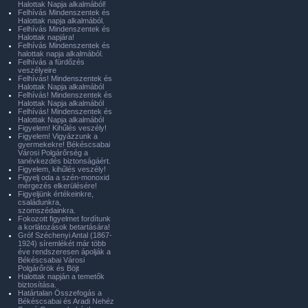
Halottak Napja alkalmából!
Felhívás Mindenszentek és
Halottak napja alkalmából.
Felhívás Mindenszentek és
Halottak napjára!
Felhívás Mindenszentek és
halottak napja alkalmából.
Felhívás a fürdőzés
veszélyeire
Felhívás! Mindenszentek és
Halottak Napja alkalmából
Felhívás! Mindenszentek és
Halottak Napja alkalmából
Felhívás! Mindenszentek és
Halottak Napja alkalmából
Figyelem! Kihűlés veszély!
Figyelem! Vigyázzunk a
gyermekekre! Békéscsabai
Városi Polgárőrség a
tanévkezdés biztonságáért.
Figyelem, kihűlés veszély!
Figyelj oda a szén-monoxid
mérgezés elkerülésére!
Figyeljünk értékeinkre,
családunkra,
szomszédainkra.
Fokozott figyelmet fordítunk
a korlátozások betartására!
Gróf Széchenyi Antal (1867-
1924) síremlékét már több
éve rendszeresen ápolják a
Békéscsabai Városi
Polgárőrök és Böjt
Halottak napján a temetők
biztosítása.
Határtalan Összefogás a
Békéscsabai és Aradi Nehéz