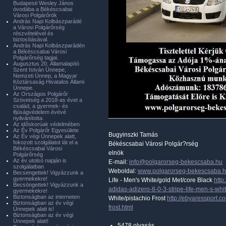
Budapesti Wesley János
óvodába a Békéscsabai
Városi Polgárőrök
András Napi Kolbászparádé
a Városi Polgárőrség
részvételével és
biztosításával.
András Napi Kolbászparádén
a Békéscsabai Városi
Polgárőrség tagjai.
Augusztus 20. Államalapító
Szent István Ünnepe,
Nemzeti Ünnep, a Magyar
Köztársaság Hivatalos Állami
Ünnepe.
Az Országos Polgárőr
Szövetség a 2018-as évet a
család, a gyermek- és
ifjúságvédelem évévé
nyilvánította.
Az időskorúak védelmében
Az Év Polgárőr Egyesülete
Bugyinszki Tamás
Az Év végi Ünnepek alatt,
fokozott szolgálatot lát el a
Békéscsabai Városi Polgár?rség
Békéscsabai Városi
elnök
Polgárőrség
Az év utolsó napján is
E-mail:
info@polgarorseg-bekescsaba.hu
szolgálatban
Weboldal:
www.polgarorseg-bekescsaba.
Becsengettek! Vigyázzunk a
gyermekekre!
Life - Men's White/gold Met/core Black
http
Becsöngettek! Vigyázzunk a
adidas-adizero-8-0-3-stripe-life-men-s-whi
gyermekekre!
Biztonságban az interneten
White/pistachio Frost
http://ebyaressport.
Biztonságban az év végi
frost.html
Ünnepek alatt is!
Biztonságban az év végi
Ünnepek alatt!
5478 olvasás