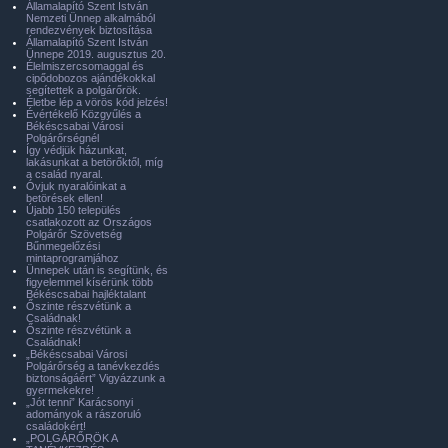
Államalapító Szent István
Nemzeti Ünnep alkalmából
rendezvények biztosítása
Államalapító Szent István
Ünnepe 2019. augusztus 20.
Élelmiszercsomaggal és
cipődobozos ajándékokkal
segítettek a polgárőrök.
Életbe lép a vörös kód jelzés!
Évértékelő Közgyűlés a
Békéscsabai Városi
Polgárőrségnél
Így védjük házunkat,
lakásunkat a betörőktől, míg
a család nyaral.
Óvjuk nyaralóinkat a
betörések ellen!
Újabb 150 település
csatlakozott az Országos
Polgárőr Szövetség
Bűnmegelőzési
mintaprogramjához
Ünnepek után is segítünk, és
figyelemmel kísérünk több
Békéscsabai hajléktalant
Őszinte részvétünk a
Családnak!
Őszinte részvétünk a
Családnak!
„Békéscsabai Városi
Polgárőrség a tanévkezdés
biztonságáért” Vigyázzunk a
gyermekekre!
„Jót tenni” Karácsonyi
adományok a rászoruló
családokért!
„POLGÁRŐRÖK A