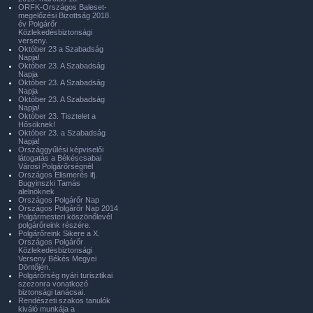
ORFK-Országos Baleset-
megelőzési Bizottság 2018.
év Polgárőr
Közlekedésbiztonsági
verseny.
Október 23 a Szabadság
Napja!
Október 23. A Szabadság
Napja
Október 23. A Szabadság
Napja
Október 23. A Szabadság
Napja!
Október 23. Tisztelet a
Hősöknek!
Október 23. a Szabadság
Napja!
Országgyűlési képviselői
látogatás a Békéscsabai
Városi Polgárőrségnél
Országos Elismerés ifj.
Bugyinszki Tamás
alelnöknek
Országos Polgárőr Nap
Országos Polgárőr Nap 2014
Polgármesteri köszönőlevél
polgárőreink részére.
Polgárőreink Sikere a X.
Országos Polgárőr
Közlekedésbiztonsági
Verseny Békés Megyei
Döntőjén.
Polgárőrség nyári turisztikai
szezonra vonatkozó
biztonsági tanácsai.
Rendészeti szakos tanulók
kiváló munkája a