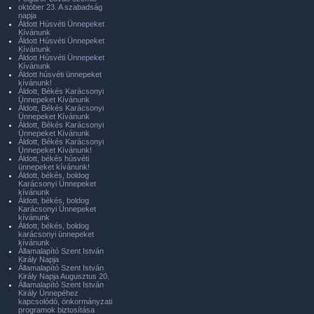
október 23. A szabadság
napja
Áldott Húsvéti Ünnepeket
Kívánunk
Áldott Húsvéti Ünnepeket
Kívánunk
Áldott Húsvéti Ünnepeket
Kívánunk
Áldott húsvéti ünnepeket
kívánunk!
Áldott, Békés Karácsonyi
Ünnepeket Kívánunk
Áldott, Békés Karácsonyi
Ünnepeket Kívánunk
Áldott, Békés Karácsonyi
Ünnepeket Kívánunk
Áldott, Békés Karácsonyi
Ünnepeket Kívánunk!
Áldott, békés húsvéti
ünnepeket kívánunk!
Áldott, békés, boldog
Karácsonyi Ünnepeket
kívánunk
Áldott, békés, boldog
Karácsonyi Ünnepeket
kívánunk
Áldott, békés, boldog
karácsonyi ünnepeket
kívánunk
Államalapító Szent István
Király Napja
Államalapító Szent István
Király Napja Augusztus 20.
Államalapító Szent István
Király Ünnepéhez
kapcsolódó, önkormányzati
programok biztosítása