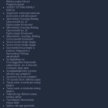
Békéscsabai Városi
Polgárőrségnél
SZENT ISTVÁN KIRÁLY
NAPJA
Segítsünk embertársainknak
átvészelni a téli időszakot!
Sikerekben Gazdag Boldog
Újesztendőt és Jó
Egészséget Kívánunk!
Sikerekben Gazdag Boldog
Újesztendőt és Jó
Egészséget Kívánunk!
Sikerekben, Gazdag, Boldog
Új Esztendőt Kívánunk!
Szent István Király Napja
Szent István Király Napja
Szeretettel köszöntjük a
kedves Hölgyeket a
Nemzetközi Nőnap
alkalmából!
Szolgálatban az
Országgyűlési képviselői
választások, és a Húsvéti
Ünnepek ideje alatt.
Szolgálatteljesítés közben
elhunyt egy polgárőr!
Szomorú szívvel tudatjuk!
TE Szedd 2014. Békéscsaba
Tanácsaink a kánikulai meleg
idejére
Tanácsaink a kánikulai meleg
idejére
Teljesült egy Békéscsabai
kislány álma!
Tisztelgünk Nemzetünk
Hősei előtt!
Valóra vált egy gyermek