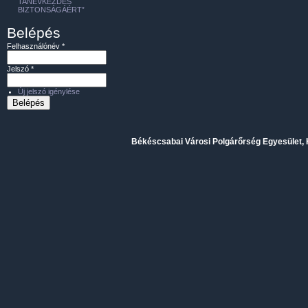
TANÉVKEZDÉS
BIZTONSÁGÁÉRT”
Belépés
Felhasználónév
*
Jelszó
*
Új jelszó igénylése
Békéscsabai Városi Polgárőrség Egyesület, H