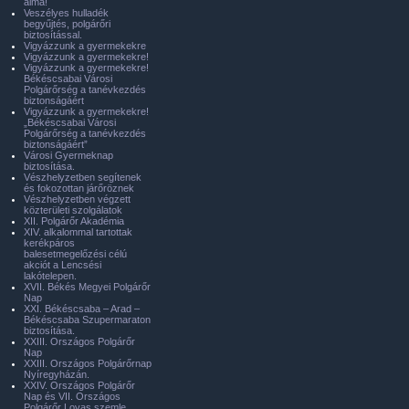
álma!
Veszélyes hulladék
begyűjtés, polgárőri
biztosítással.
Vigyázzunk a gyermekekre
Vigyázzunk a gyermekekre!
Vigyázzunk a gyermekekre!
Békéscsabai Városi
Polgárőrség a tanévkezdés
biztonságáért
Vigyázzunk a gyermekekre!
„Békéscsabai Városi
Polgárőrség a tanévkezdés
biztonságáért”
Városi Gyermeknap
biztosítása.
Vészhelyzetben segítenek
és fokozottan járőröznek
Vészhelyzetben végzett
közterületi szolgálatok
XII. Polgárőr Akadémia
XIV. alkalommal tartottak
kerékpáros
balesetmegelőzési célú
akciót a Lencsési
lakótelepen.
XVII. Békés Megyei Polgárőr
Nap
XXI. Békéscsaba – Arad –
Békéscsaba Szupermaraton
biztosítása.
XXIII. Országos Polgárőr
Nap
XXIII. Országos Polgárőrnap
Nyíregyházán.
XXIV. Országos Polgárőr
Nap és VII. Országos
Polgárőr Lovas szemle