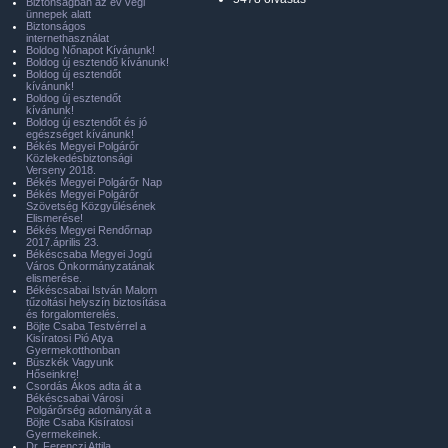
Biztonságban az év végi
ünnepek alatt
Biztonságos
internethasználat
Boldog Nőnapot Kívánunk!
Boldog új esztendő kívánunk!
Boldog új esztendőt
kívánunk!
Boldog új esztendőt
kívánunk!
Boldog új esztendőt és jó
egészséget kívánunk!
Békés Megyei Polgárőr
Közlekedésbiztonsági
Verseny 2018.
Békés Megyei Polgárőr Nap
Békés Megyei Polgárőr
Szövetség Közgyűlésének
Elismerése!
Békés Megyei Rendőrnap
2017.április 23.
Békéscsaba Megyei Jogú
Város Önkormányzatának
elismerése.
Békéscsabai István Malom
tűzoltási helyszín biztosítása
és forgalomterelés.
Böjte Csaba Testvérrel a
Kisíratosi Pió Atya
Gyermekotthonban
Büszkék Vagyunk
Hőseinkre!
Csordás Ákos adta át a
Békéscsabai Városi
Polgárőrség adományát a
Böjte Csaba Kisíratosi
Gyermekeinek.
Dr. Ferenczi Attila