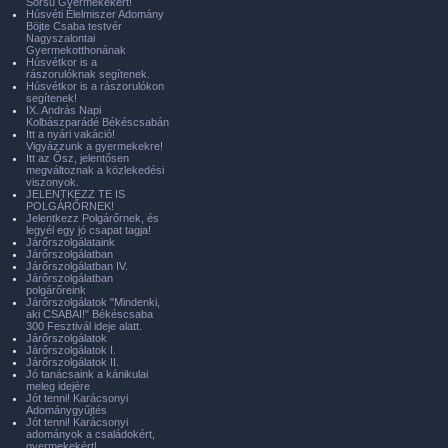
Sorsú Gyermekekért!
Húsvéti Élelmiszer Adomány
Böjte Csaba testvér
Nagyszalontai
Gyermekotthonának
Húsvétkor is a
rászorulóknak segítenek.
Húsvétkor is a rászorulókon
segítenek!
IX. András Napi
Kolbászparádé Békéscsabán
Itt a nyári vakáció!
Vigyázzunk a gyermekekre!
Itt az Ősz, jelentősen
megváltoznak a közlekedési
viszonyok.
JELENTKEZZ TE IS
POLGÁRŐRNEK!
Jelentkezz Polgárőrnek, és
legyél egy jó csapat tagja!
Járőrszolgálataink
Járőrszolgálatban
Járőrszolgálatban IV.
Járőrszolgálatban
polgárőreink
Járőrszolgálatok "Mindenki,
aki CSABAI!" Békéscsaba
300 Fesztivál ideje alatt.
Járőrszolgálatok
Járőrszolgálatok I.
Járőrszolgálatok II.
Jó tanácsaink a kánikulai
meleg idejére
Jót tenni! Karácsonyi
Adománygyűjtés
Jót tenni! Karácsonyi
adományok a családokért,
gyermekekért!