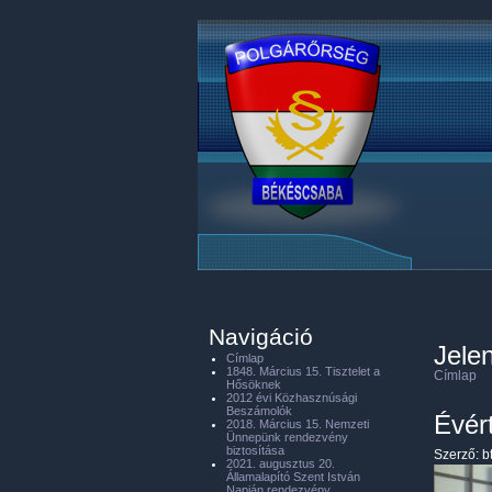
Navigáció
Jelen
Címlap
1848. Március 15. Tisztelet a
Címlap
Hősöknek
2012 évi Közhasznúsági
Beszámolók
Évér
2018. Március 15. Nemzeti
Ünnepünk rendezvény
biztosítása
Szerző:
b
2021. augusztus 20.
Államalapító Szent István
Napján rendezvény