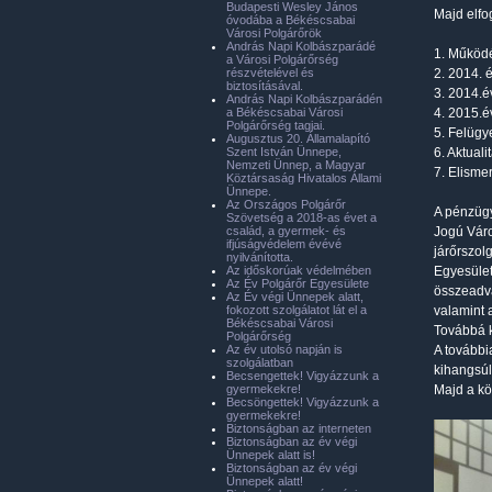
Budapesti Wesley János
Majd elfo
óvodába a Békéscsabai
Városi Polgárőrök
András Napi Kolbászparádé
1. Működé
a Városi Polgárőrség
részvételével és
2. 2014. 
biztosításával.
3. 2014.é
András Napi Kolbászparádén
a Békéscsabai Városi
4. 2015.é
Polgárőrség tagjai.
5. Felügy
Augusztus 20. Államalapító
Szent István Ünnepe,
6. Aktuali
Nemzeti Ünnep, a Magyar
7. Elisme
Köztársaság Hivatalos Állami
Ünnepe.
Az Országos Polgárőr
A pénzügy
Szövetség a 2018-as évet a
család, a gyermek- és
Jogú Váro
ifjúságvédelem évévé
járőrszol
nyilvánította.
Az időskorúak védelmében
Egyesület
Az Év Polgárőr Egyesülete
összeadva
Az Év végi Ünnepek alatt,
fokozott szolgálatot lát el a
valamint 
Békéscsabai Városi
Továbbá k
Polgárőrség
Az év utolsó napján is
A további
szolgálatban
kihangsúl
Becsengettek! Vigyázzunk a
gyermekekre!
Majd a kö
Becsöngettek! Vigyázzunk a
gyermekekre!
Biztonságban az interneten
Biztonságban az év végi
Ünnepek alatt is!
Biztonságban az év végi
Ünnepek alatt!