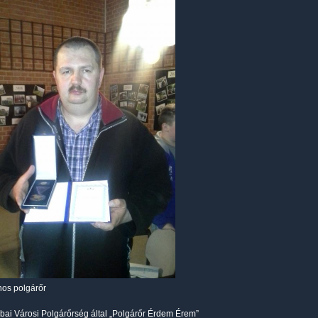
nos polgárőr
ai Városi Polgárőrség által „Polgárőr Érdem Érem”