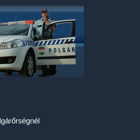
lgárőrségnél