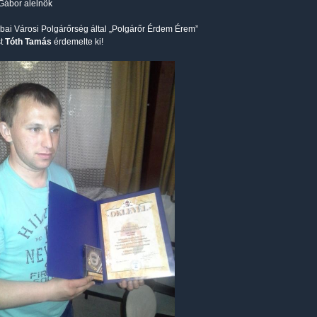
Gábor alelnök
ai Városi Polgárőrség által „Polgárőr Érdem Érem”
st
Tóth Tamás
érdemelte ki!