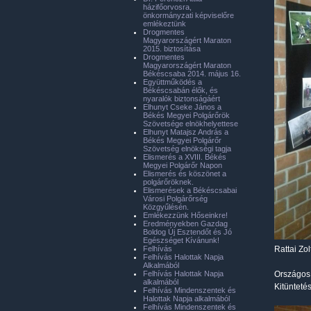
házifőorvosra,
önkormányzati képviselőre
emlékeztünk
Drogmentes
Magyarországért Maraton
2015. biztosítása
Drogmentes
Magyarországért Maraton
Békéscsaba 2014. május 16.
Együttműködés a
Békéscsabán élők, és
nyaralók biztonságáért
Elhunyt Cseke János a
Békés Megyei Polgárőrök
Szövetsége elnökhelyettese
Elhunyt Matajsz András a
Békés Megyei Polgárőr
Szövetség elnökségi tagja
Elismerés a XVIII. Békés
Megyei Polgárőr Napon
Elismerés és köszönet a
polgárőröknek.
Elismerések a Békéscsabai
Városi Polgárőrség
Közgyűlésén.
Emlékezzünk Hőseinkre!
Eredményekben Gazdag
Boldog Új Esztendőt és Jó
Egészséget Kívánunk!
Felhívás
Rattai Zo
Felhívás Halottak Napja
Alkalmából
Felhívás Halottak Napja
Országos 
alkalmából
Kitünteté
Felhívás Mindenszentek és
Halottak Napja alkalmából
Felhívás Mindenszentek és