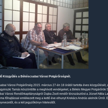
lő Közgyűlés a Békéscsabai Városi Polgárőrségnél.
abai Városi Polgárőrség 2015. március 27-én 18 órától tartotta éves közgyűlését
gyinszki Tamás köszöntötte a meghívott vendégeket, a Békés Megyei Polgárőrök 
ai Városi Rendőrkapitányságról Dajka Zsolt rendőr törzszászlóst a József Attila La
ma főhajtással emlékezett meg a kettő éve elhunyt Krekács András alelnök Úrról. 
yvvezetőt, és a két jegyzőkönyv hitelesítőt.