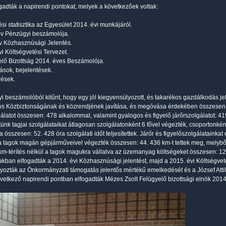
gadták a napirendi pontokat, melyek a következőek voltak:
si statisztika az Egyesület 2014. évi munkájáról.
év Pénzügyi beszámolója.
v Közhasznúsági Jelentés.
vi Költségvetési Tervezet.
elő Bizottság 2014. éves Beszámolója.
tások, bejelentések.
rések.
i beszámolóból kitűnt, hogy egy jól kiegyensúlyozott, és takarékos gazdálkodás 
s Közbiztonságának és közrendjének javítása, és megóvása érdekében összesen: 
gálatot összesen: 478 alkalommal, valamint gyalogos és figyelő járőrszolgálatot: 419
ünk tagjai szolgálataikat átlagosan szolgálatonként 6 fővel végezték, csoportonké
 összesen: 52. 428 óra szolgálati időt teljesítettek. Járőr és figyelőszolgálatainkat
a tagok magán gépjárműveivel végezték összesen: 44. 436 km-t tettek meg, melyből
m-térítés nélkül a tagok magukra vállalva az üzemanyag költségeket összesen: 12.
akban elfogadták a 2014. évi Közhasznúsági jelentést, majd a 2015. évi Költségve
yozták az Önkormányzati támogatás jelentős mértékű emelkedését és a József Att
vetkező napirendi pontban elfogadták Mézes Zsolt Felügyelő bizottsági elnök 2014