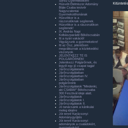
Sorsú Gyermekekért!
Kitünteté
Húsvéti Élelmiszer Adomány
Böjte Csaba testvér
Nagyszalontai
Gyermekotthonának
Húsvétkor is a
rászorulóknak segítenek.
Húsvétkor is a rászorulókon
segítenek!
IX. András Napi
Kolbászparádé Békéscsabán
Itt a nyári vakáció!
Vigyázzunk a gyermekekre!
Itt az Ősz, jelentősen
megváltoznak a közlekedési
viszonyok.
JELENTKEZZ TE IS
POLGÁRŐRNEK!
Jelentkezz Polgárőrnek, és
legyél egy jó csapat tagja!
Járőrszolgálataink
Járőrszolgálatban
Járőrszolgálatban IV.
Járőrszolgálatban
polgárőreink
Járőrszolgálatok "Mindenki,
aki CSABAI!" Békéscsaba
300 Fesztivál ideje alatt.
Járőrszolgálatok
Járőrszolgálatok I.
Járőrszolgálatok II.
Jó tanácsaink a kánikulai
meleg idejére
Jót tenni! Karácsonyi
Adománygyűjtés
Jót tenni! Karácsonyi
adományok a családokért,
gyermekekért!