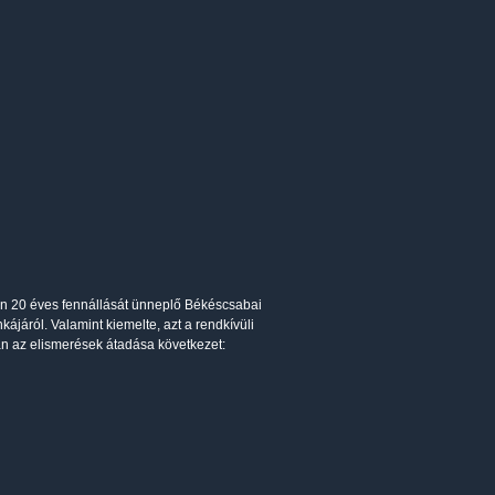
n 20 éves fennállását ünneplő Békéscsabai
ájáról. Valamint kiemelte, azt a rendkívüli
an az elismerések átadása következet: