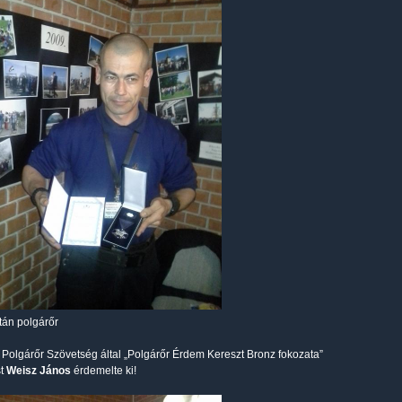
ltán polgárőr
Polgárőr Szövetség által „Polgárőr Érdem Kereszt Bronz fokozata”
st
Weisz János
érdemelte ki!