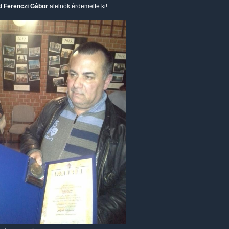
st
Ferenczi Gábor
alelnök érdemelte ki!