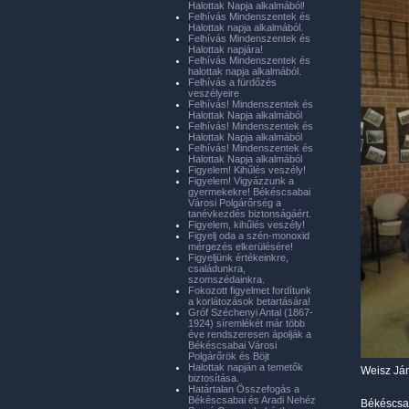
Halottak Napja alkalmából!
Felhívás Mindenszentek és
Halottak napja alkalmából.
Felhívás Mindenszentek és
Halottak napjára!
Felhívás Mindenszentek és
halottak napja alkalmából.
Felhívás a fürdőzés
veszélyeire
Felhívás! Mindenszentek és
Halottak Napja alkalmából
Felhívás! Mindenszentek és
Halottak Napja alkalmából
Felhívás! Mindenszentek és
Halottak Napja alkalmából
Figyelem! Kihűlés veszély!
Figyelem! Vigyázzunk a
gyermekekre! Békéscsabai
Városi Polgárőrség a
tanévkezdés biztonságáért.
Figyelem, kihűlés veszély!
Figyelj oda a szén-monoxid
mérgezés elkerülésére!
Figyeljünk értékeinkre,
családunkra,
szomszédainkra.
Fokozott figyelmet fordítunk
a korlátozások betartására!
Gróf Széchenyi Antal (1867-
1924) síremlékét már több
éve rendszeresen ápolják a
Békéscsabai Városi
Polgárőrök és Böjt
Halottak napján a temetők
Weisz Já
biztosítása.
Határtalan Összefogás a
Békéscsabai és Aradi Nehéz
Békéscsab