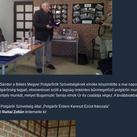
Sándor a Békés Megyei Polgárőrök Szövetségének elnöke köszöntötte a mai napo
lgárőrség tagjait, elismeréssel szólt a tagság önkéntes bűnmegelőző polgárőri munk
ritatív munkát, melyet Bugyinszki Tamás elnök Úr és családja végez. A továbbiakb
Polgárőr Szövetség által „Polgárőr Érdem Kereszt Ezüst fokozata”
st
Rattai Zoltán
érdemelte ki!