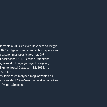
jellemezte a 2014-es évet. Békéscsaba Megyei
897 szolgálatot végeztek, ebből gépkocsizó
 alkalommal teljesítettek. Polgárőr
nt összesen: 17. 498 órában, fejenként
 egyesületünk saját járőrgépkocsijával,
 km-térítéssel összesen: 32. 363 km-t.
 073 km-t.
tési tervezetet, melyben megköszönték és
ila Lakótelepi Részönkormányzat támogatását.
. évi beszámolóját.