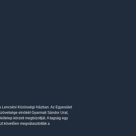
, a Lencsési Közösségi Házban. Az Egyesület
Szövetsége elnökét Gyarmati Sándor Urat,
kótelep körzeti megbízottját. A tagság egy
Ezt követően megválasztották a