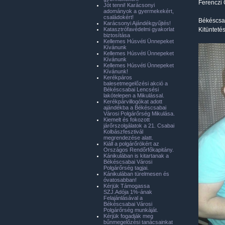
Ferenczi 
Jót tenni! Karácsonyi
adományok a gyermekekért,
családokért!
Békéscsab
Karácsonyi Ajándékgyűjtés!
Katasztrófavédelmi gyakorlat
Kitünteté
biztosítása
Kellemes Húsvéti Ünnepeket
Kívánunk
Kellemes Húsvéti Ünnepeket
Kívánunk
Kellemes Húsvéti Ünnepeket
Kívánunk!
Kerékpáros
balesetmegelőzési akció a
Békéscsabai Lencsési
lakótelepen a Mikulással.
Kerékpárvillogókat adott
ajándékba a Békéscsabai
Városi Polgárőrség Mikulása.
Kiemelt és fokozott
járőrszolgálatok a 21. Csabai
Kolbászfesztivál
megrendezése alatt.
Kiáll a polgárőrökért az
Országos Rendőrfőkapitány.
Kánikulában is kitartanak a
Békéscsabai Városi
Polgárőrség tagjai.
Kánikulában türelmesen és
óvatosabban!
Kérjük Támogassa
SZJ.Adója 1%-ának
Felajánlásával a
Békéscsabai Városi
Polgárőrség munkáját.
Kérjük fogadják meg
bűnmegelőzési tanácsainkat