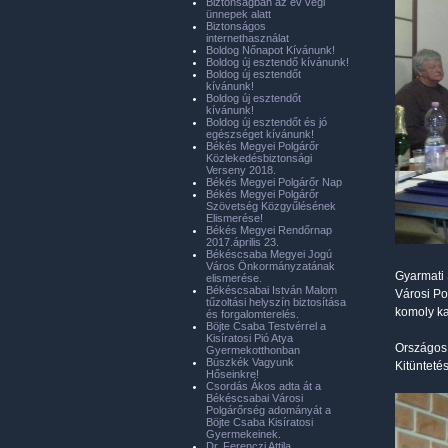
Biztonságban az év végi
ünnepek alatt
Biztonságos
internethasználat
Boldog Nőnapot Kívánunk!
Boldog új esztendő kívánunk!
Boldog új esztendőt
kívánunk!
Boldog új esztendőt
kívánunk!
Boldog új esztendőt és jó
egészséget kívánunk!
Békés Megyei Polgárőr
Közlekedésbiztonsági
Verseny 2018.
Békés Megyei Polgárőr Nap
Békés Megyei Polgárőr
Szövetség Közgyűlésének
Elismerése!
Békés Megyei Rendőrnap
2017.április 23.
Békéscsaba Megyei Jogú
Város Önkormányzatának
Gyarmati 
elismerése.
Békéscsabai István Malom
Városi Po
tűzoltási helyszín biztosítása
komoly ka
és forgalomterelés.
Böjte Csaba Testvérrel a
Kisíratosi Pió Atya
Országos 
Gyermekotthonban
Büszkék Vagyunk
Kitünteté
Hőseinkre!
Csordás Ákos adta át a
Békéscsabai Városi
Polgárőrség adományát a
Böjte Csaba Kisíratosi
Gyermekeinek.
Dr. Ferenczi Attila