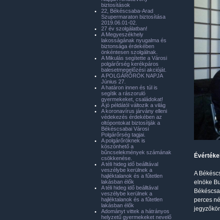
biztosítások
22, Békéscsaba-Arad
Szupermaraton biztosítása
2019.06.01-02.
27 év szolgálatban!
A Megyeszékhely
lakosságának nyugalma és
biztonsága érdekében
önkéntesen szolgálnak.
A Mikulás segítette a Városi
polgárőrség kerékpáros
balesetmegelőzési akcióját.
A POLGÁRŐRÖK NAPJA
Június 27.
A határon innen és túl is
segítik a rászoruló
gyermekeket, családokat!
A jó példától változik a világ
A koronavírus járvány elleni
védekezés érdekében az
oltópontokat biztosítják a
Békéscsabai Városi
Polgárőrség tagjai.
A polgárőröknek is
köszönhető a
bűncselekmények számának
Évértéke
csökkenése.
A téli hideg idő beálltával
veszélybe kerülnek a
A Békéscs
hajléktalanok és a fűtetlen
lakásban élők
elnöke Bu
A téli hideg idő beálltával
Békéscsab
veszélybe kerülnek a
hajléktalanok és a fűtetlen
perces né
lakásban élők
jegyzőkön
Adományt vittek a hátrányos
helyzetű gyermekeket nevelő