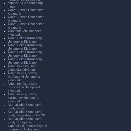
október 23. A szabadság
napja
Áldott Húsvéti Ünnepeket
Kívánunk
Áldott Húsvéti Ünnepeket
Kívánunk
Áldott Húsvéti Ünnepeket
Kívánunk
Áldott húsvéti ünnepeket
kívánunk!
Áldott, Békés Karácsonyi
Ünnepeket Kívánunk
Áldott, Békés Karácsonyi
Ünnepeket Kívánunk
Áldott, Békés Karácsonyi
Ünnepeket Kívánunk
Áldott, Békés Karácsonyi
Ünnepeket Kívánunk!
Áldott, békés húsvéti
ünnepeket kívánunk!
Áldott, békés, boldog
Karácsonyi Ünnepeket
kívánunk
Áldott, békés, boldog
Karácsonyi Ünnepeket
kívánunk
Áldott, békés, boldog
karácsonyi ünnepeket
kívánunk
Államalapító Szent István
Király Napja
Államalapító Szent István
Király Napja Augusztus 20.
Államalapító Szent István
Király Ünnepéhez
kapcsolódó, önkormányzati
programok biztosítása