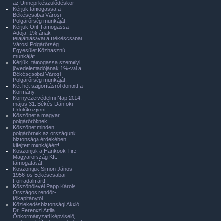
az Ünnepi készülődéskor
Kérjük támogassa a
Békéscsabai Városi
Polgárőrség munkáját.
Kérjük Önt Támogassa
Adója. 1%-ának
felajánlásával a Békéscsabai
Városi Polgárőrség
Egyesület Közhasznú
munkáját.
Kérjük, támogassa személyi
jövedelemadójának 1%-val a
Békéscsabai Városi
Polgárőrség munkáját.
Két hét szigorításról döntött a
Kormány.
Környezetvédelmi Nap 2014.
május 31. Békés Dánfoki
Üdülőközpont
Köszönet a magyar
polgárőröknek
Köszönet minden
polgárőrnek az országunk
biztonsága érdekében
kifejtett munkájáért!
Köszönjük a Hankook Tire
Magyarország Kft.
támogatását.
Köszöntjük Simon János
1956-os Békéscsabai
Forradalmárt!
Köszönőlevél Papp Károly
Országos rendőr-
főkapitánytól
Közlekedésbiztonsági Akció
Dr. Ferenczi Attila
Önkormányzati képviselő,