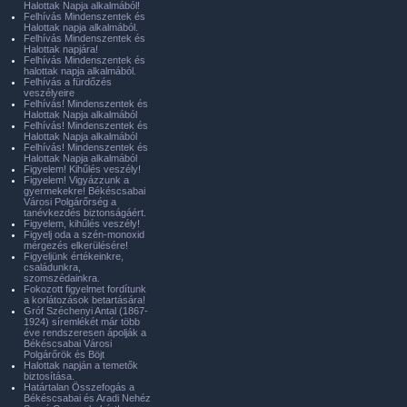
Halottak Napja alkalmából!
Felhívás Mindenszentek és
Halottak napja alkalmából.
Felhívás Mindenszentek és
Halottak napjára!
Felhívás Mindenszentek és
halottak napja alkalmából.
Felhívás a fürdőzés
veszélyeire
Felhívás! Mindenszentek és
Halottak Napja alkalmából
Felhívás! Mindenszentek és
Halottak Napja alkalmából
Felhívás! Mindenszentek és
Halottak Napja alkalmából
Figyelem! Kihűlés veszély!
Figyelem! Vigyázzunk a
gyermekekre! Békéscsabai
Városi Polgárőrség a
tanévkezdés biztonságáért.
Figyelem, kihűlés veszély!
Figyelj oda a szén-monoxid
mérgezés elkerülésére!
Figyeljünk értékeinkre,
családunkra,
szomszédainkra.
Fokozott figyelmet fordítunk
a korlátozások betartására!
Gróf Széchenyi Antal (1867-
1924) síremlékét már több
éve rendszeresen ápolják a
Békéscsabai Városi
Polgárőrök és Böjt
Halottak napján a temetők
biztosítása.
Határtalan Összefogás a
Békéscsabai és Aradi Nehéz