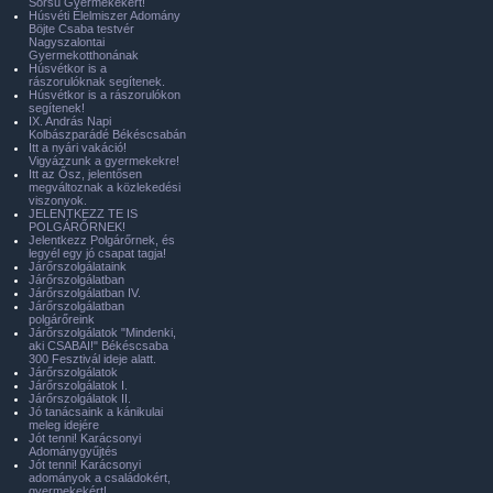
Sorsú Gyermekekért!
Húsvéti Élelmiszer Adomány
Böjte Csaba testvér
Nagyszalontai
Gyermekotthonának
Húsvétkor is a
rászorulóknak segítenek.
Húsvétkor is a rászorulókon
segítenek!
IX. András Napi
Kolbászparádé Békéscsabán
Itt a nyári vakáció!
Vigyázzunk a gyermekekre!
Itt az Ősz, jelentősen
megváltoznak a közlekedési
viszonyok.
JELENTKEZZ TE IS
POLGÁRŐRNEK!
Jelentkezz Polgárőrnek, és
legyél egy jó csapat tagja!
Járőrszolgálataink
Járőrszolgálatban
Járőrszolgálatban IV.
Járőrszolgálatban
polgárőreink
Járőrszolgálatok "Mindenki,
aki CSABAI!" Békéscsaba
300 Fesztivál ideje alatt.
Járőrszolgálatok
Járőrszolgálatok I.
Járőrszolgálatok II.
Jó tanácsaink a kánikulai
meleg idejére
Jót tenni! Karácsonyi
Adománygyűjtés
Jót tenni! Karácsonyi
adományok a családokért,
gyermekekért!