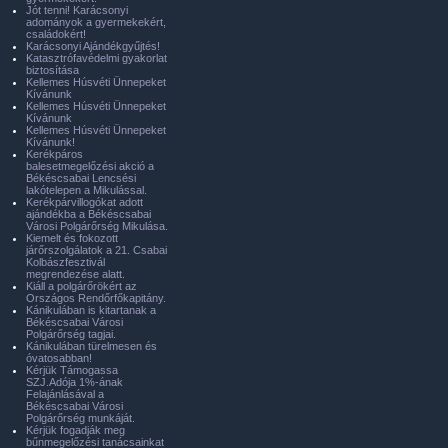
Jót tenni! Karácsonyi
adományok a gyermekekért,
családokért!
Karácsonyi Ajándékgyűjtés!
Katasztrófavédelmi gyakorlat
biztosítása
Kellemes Húsvéti Ünnepeket
Kívánunk
Kellemes Húsvéti Ünnepeket
Kívánunk
Kellemes Húsvéti Ünnepeket
Kívánunk!
Kerékpáros
balesetmegelőzési akció a
Békéscsabai Lencsési
lakótelepen a Mikulással.
Kerékpárvillogókat adott
ajándékba a Békéscsabai
Városi Polgárőrség Mikulása.
Kiemelt és fokozott
járőrszolgálatok a 21. Csabai
Kolbászfesztivál
megrendezése alatt.
Kiáll a polgárőrökért az
Országos Rendőrfőkapitány.
Kánikulában is kitartanak a
Békéscsabai Városi
Polgárőrség tagjai.
Kánikulában türelmesen és
óvatosabban!
Kérjük Támogassa
SZJ.Adója 1%-ának
Felajánlásával a
Békéscsabai Városi
Polgárőrség munkáját.
Kérjük fogadják meg
bűnmegelőzési tanácsainkat