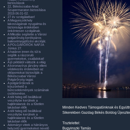
biztosítások
22, Békéscsaba-Arad
Szupermaraton biztosítása
2019.06.01-02.
27 év szolgálatban!
A Megyeszékhely
lakosságának nyugalma és
biztonsága érdekében
önkéntesen szolgálnak.
A Mikulás segítette a Városi
polgárőrség kerékpáros
balesetmegelőzési akcióját.
A POLGÁRŐRÖK NAPJA
Június 27.
A határon innen és túl is
segítik a rászoruló
gyermekeket, családokat!
A jó példától változik a világ
A koronavírus járvány elleni
védekezés érdekében az
oltópontokat biztosítják a
Békéscsabai Városi
Polgárőrség tagjai.
A polgárőröknek is
köszönhető a
bűncselekmények számának
csökkenése.
A téli hideg idő beálltával
veszélybe kerülnek a
hajléktalanok és a fűtetlen
Minden Kedves Támogatónknak és Együtt
lakásban élők
A téli hideg idő beálltával
Sikerekben Gazdag Békés Boldog Újeszten
veszélybe kerülnek a
hajléktalanok és a fűtetlen
lakásban élők
Tisztelettel:
Adományt vittek a hátrányos
Bugyinszki Tamás
helyzetű gyermekeket nevelő