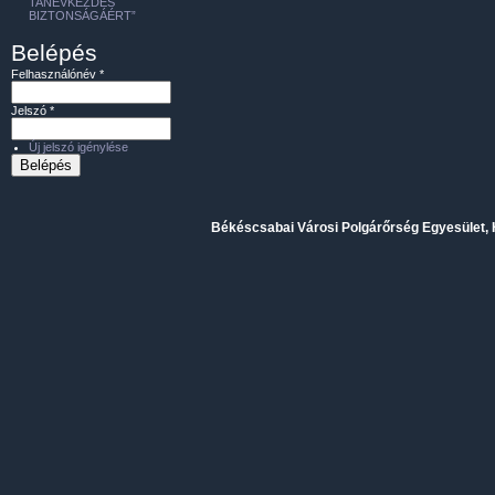
TANÉVKEZDÉS
BIZTONSÁGÁÉRT”
Belépés
Felhasználónév
*
Jelszó
*
Új jelszó igénylése
Békéscsabai Városi Polgárőrség Egyesület, H