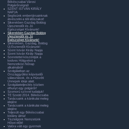
Békéscsabai Városi
Polgárőrségnél
SZENT ISTVÁN KIRÁLY
NAPJA
Segítsünk embertársainknak
átvészelni a téli időszakot!
Sikerekben Gazdag Boldog
Újesztendőt és Jó
Egészséget Kívánunk!
Sikerekben Gazdag Boldog
Újesztendőt és Jó
Egészséget Kívánunk!
Sikerekben, Gazdag, Boldog
Új Esztendőt Kívánunk!
Szent István Király Napja
Szent István Király Napja
Szeretettel köszöntjük a
kedves Hölgyeket a
Nemzetközi Nőnap
alkalmából!
Szolgálatban az
Országgyűlési képviselői
választások, és a Húsvéti
Ünnepek ideje alatt.
Szolgálatteljesítés közben
elhunyt egy polgárőr!
Szomorú szívvel tudatjuk!
TE Szedd 2014. Békéscsaba
Tanácsaink a kánikulai meleg
idejére
Tanácsaink a kánikulai meleg
idejére
Teljesült egy Békéscsabai
kislány álma!
Tisztelgünk Nemzetünk
Hősei előtt!
Valóra vált egy gyermek