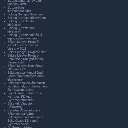
Biztonságban az év végi
ünnepek alatt
Biztonságos
internethasználat
Boldog Nőnapot Kívánunk!
Boldog új esztendő kívánunk!
Boldog új esztendőt
kívánunk!
Boldog új esztendőt
kívánunk!
Boldog új esztendőt és jó
egészséget kívánunk!
Békés Megyei Polgárőr
Közlekedésbiztonsági
Verseny 2018.
Békés Megyei Polgárőr Nap
Békés Megyei Polgárőr
Szövetség Közgyűlésének
Elismerése!
Békés Megyei Rendőrnap
2017.április 23.
Békéscsaba Megyei Jogú
Város Önkormányzatának
elismerése.
Békéscsabai István Malom
tűzoltási helyszín biztosítása
és forgalomterelés.
Böjte Csaba Testvérrel a
Kisíratosi Pió Atya
Gyermekotthonban
Büszkék Vagyunk
Hőseinkre!
Csordás Ákos adta át a
Békéscsabai Városi
Polgárőrség adományát a
Böjte Csaba Kisíratosi
Gyermekeinek.
Dr. Ferenczi Attila