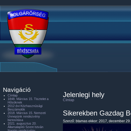
Navigáció
Jelenlegi hely
Címlap
1848. Március 15. Tisztelet a
Címlap
Hősöknek
2012 évi Közhasznúsági
Beszámolók
Sikerekben Gazdag Bo
2018. Március 15. Nemzeti
Ünnepünk rendezvény
biztosítása
Szerző:
btamas
ekkor: 2017, december 29 
2021. augusztus 20.
Államalapító Szent István
Napján rendezvény