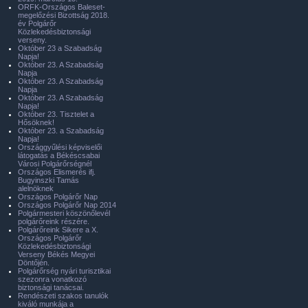
ORFK-Országos Baleset-
megelőzési Bizottság 2018.
év Polgárőr
Közlekedésbiztonsági
verseny.
Október 23 a Szabadság
Napja!
Október 23. A Szabadság
Napja
Október 23. A Szabadság
Napja
Október 23. A Szabadság
Napja!
Október 23. Tisztelet a
Hősöknek!
Október 23. a Szabadság
Napja!
Országgyűlési képviselői
látogatás a Békéscsabai
Városi Polgárőrségnél
Országos Elismerés ifj.
Bugyinszki Tamás
alelnöknek
Országos Polgárőr Nap
Országos Polgárőr Nap 2014
Polgármesteri köszönőlevél
polgárőreink részére.
Polgárőreink Sikere a X.
Országos Polgárőr
Közlekedésbiztonsági
Verseny Békés Megyei
Döntőjén.
Polgárőrség nyári turisztikai
szezonra vonatkozó
biztonsági tanácsai.
Rendészeti szakos tanulók
kiváló munkája a