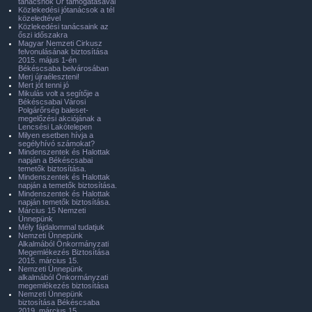
tanácsnok Úr támogatásával
Közlekedési jótanácsok a tél
közeledtével
Közlekedési tanácsaink az
őszi időszakra
Magyar Nemzeti Cirkusz
felvonulásának biztosítása
2015. május 1-én
Békéscsaba belvárosában
Merj újraéleszteni!
Mert jót tenni jó
Mikulás volt a segítője a
Békéscsabai Városi
Polgárőrség baleset-
megelőzési akciójának a
Lencsési Lakótelepen
Milyen esetben hívja a
segélyhívó számokat?
Mindenszentek és Halottak
napján a Békéscsabai
temetők biztosítása.
Mindenszentek és Halottak
napján a temetők biztosítása.
Mindenszentek és Halottak
napján temetők biztosítása.
Március 15 Nemzeti
Ünnepünk
Mély fájdalommal tudatjuk
Nemzeti Ünnepünk
Alkalmából Önkormányzati
Megemlékezés Biztosítása
2015. március 15.
Nemzeti Ünnepünk
alkalmából Önkormányzati
megemlékezés biztosítása
Nemzeti Ünnepünk
biztosítása Békéscsaba
2019. március 15.