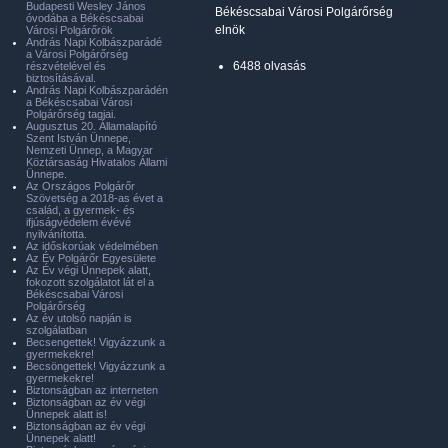
Budapesti Wesley János
Békéscsabai Városi Polgárőrség
óvodába a Békéscsabai
elnök
Városi Polgárőrök
András Napi Kolbászparádé
a Városi Polgárőrség
6488 olvasás
részvételével és
biztosításával.
András Napi Kolbászparádén
a Békéscsabai Városi
Polgárőrség tagjai.
Augusztus 20. Államalapító
Szent István Ünnepe,
Nemzeti Ünnep, a Magyar
Köztársaság Hivatalos Állami
Ünnepe.
Az Országos Polgárőr
Szövetség a 2018-as évet a
család, a gyermek- és
ifjúságvédelem évévé
nyilvánította.
Az időskorúak védelmében
Az Év Polgárőr Egyesülete
Az Év végi Ünnepek alatt,
fokozott szolgálatot lát el a
Békéscsabai Városi
Polgárőrség
Az év utolsó napján is
szolgálatban
Becsengettek! Vigyázzunk a
gyermekekre!
Becsöngettek! Vigyázzunk a
gyermekekre!
Biztonságban az interneten
Biztonságban az év végi
Ünnepek alatt is!
Biztonságban az év végi
Ünnepek alatt!