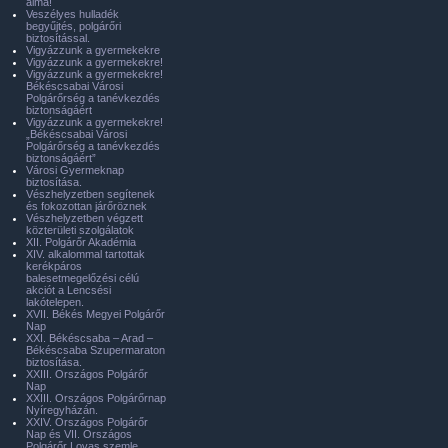
álma!
Veszélyes hulladék
begyűjtés, polgárőri
biztosítással.
Vigyázzunk a gyermekekre
Vigyázzunk a gyermekekre!
Vigyázzunk a gyermekekre!
Békéscsabai Városi
Polgárőrség a tanévkezdés
biztonságáért
Vigyázzunk a gyermekekre!
„Békéscsabai Városi
Polgárőrség a tanévkezdés
biztonságáért”
Városi Gyermeknap
biztosítása.
Vészhelyzetben segítenek
és fokozottan járőröznek
Vészhelyzetben végzett
közterületi szolgálatok
XII. Polgárőr Akadémia
XIV. alkalommal tartottak
kerékpáros
balesetmegelőzési célú
akciót a Lencsési
lakótelepen.
XVII. Békés Megyei Polgárőr
Nap
XXI. Békéscsaba – Arad –
Békéscsaba Szupermaraton
biztosítása.
XXIII. Országos Polgárőr
Nap
XXIII. Országos Polgárőrnap
Nyíregyházán.
XXIV. Országos Polgárőr
Nap és VII. Országos
Polgárőr Lovas szemle