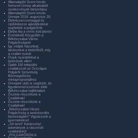
Államalapító Szent István
Nemzeti Ünnep alkalmából
rendezvények biztosítása
Államalapító Szent István
Ünnepe 2019. augusztus 20.
Élelmiszercsomaggal és
cipődobozos ajándékokkal
segítettek a polgárőrök.
Életbe lép a vörös kód jelzés!
Évértékelő Közgyűlés a
Békéscsabai Városi
Polgárőrségnél
Így védjük házunkat,
lakásunkat a betörőktől, míg
a család nyaral.
Óvjuk nyaralóinkat a
betörések ellen!
Újabb 150 település
csatlakozott az Országos
Polgárőr Szövetség
Bűnmegelőzési
mintaprogramjához
Ünnepek után is segítünk, és
figyelemmel kísérünk több
Békéscsabai hajléktalant
Őszinte részvétünk a
Családnak!
Őszinte részvétünk a
Családnak!
„Békéscsabai Városi
Polgárőrség a tanévkezdés
biztonságáért” Vigyázzunk a
gyermekekre!
„Jót tenni” Karácsonyi
adományok a rászoruló
családokért!
„POLGÁRŐRÖK A