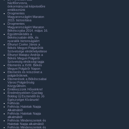
házifőorvosra,
önkormányzati képviselőre
emlékeztünk
Drogmentes
Magyarországért Maraton
2015. biztosítása
Drogmentes
Magyarországért Maraton
Békéscsaba 2014. május 16.
Együttműködés a
Békéscsabán élők, és
nyaralók biztonságáért
Elhunyt Cseke János a
Békés Megyei Polgárőrök
Szövetsége elnökhelyettese
Elhunyt Matajsz András a
Békés Megyei Polgárőr
Szövetség elnökségi tagja
Elismerés a XVIII. Békés
Megyei Polgárőr Napon
Elismerés és köszönet a
polgárőröknek.
Elismerések a Békéscsabai
Városi Polgárőrség
Közgyűlésén.
Emlékezzünk Hőseinkre!
Eredményekben Gazdag
Boldog Új Esztendőt és Jó
Egészséget Kívánunk!
Felhívás
Felhívás Halottak Napja
Alkalmából
Felhívás Halottak Napja
alkalmából
Felhívás Mindenszentek és
Halottak Napja alkalmából
Felhívás Mindenszentek és