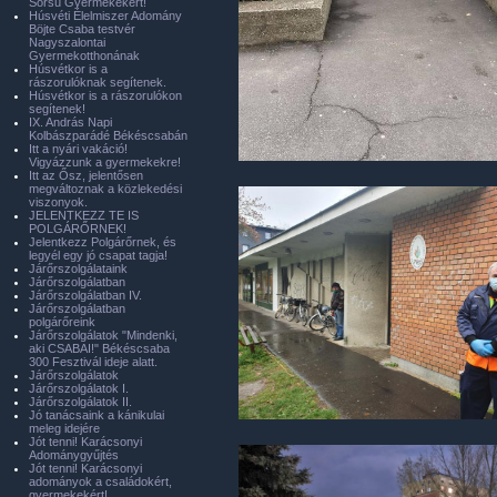
Sorsú Gyermekekért!
Húsvéti Élelmiszer Adomány
Böjte Csaba testvér
Nagyszalontai
Gyermekotthonának
Húsvétkor is a
rászorulóknak segítenek.
Húsvétkor is a rászorulókon
segítenek!
IX. András Napi
Kolbászparádé Békéscsabán
Itt a nyári vakáció!
Vigyázzunk a gyermekekre!
Itt az Ősz, jelentősen
megváltoznak a közlekedési
viszonyok.
JELENTKEZZ TE IS
POLGÁRŐRNEK!
Jelentkezz Polgárőrnek, és
legyél egy jó csapat tagja!
Járőrszolgálataink
Járőrszolgálatban
Járőrszolgálatban IV.
Járőrszolgálatban
polgárőreink
Járőrszolgálatok "Mindenki,
aki CSABAI!" Békéscsaba
300 Fesztivál ideje alatt.
Járőrszolgálatok
Járőrszolgálatok I.
Járőrszolgálatok II.
Jó tanácsaink a kánikulai
meleg idejére
Jót tenni! Karácsonyi
Adománygyűjtés
Jót tenni! Karácsonyi
adományok a családokért,
gyermekekért!