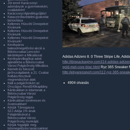
Jót tenni! Karácsonyi
adományok a gyermekekért,
családokért!
Karácsonyi Ajándékgyűjtés!
Katasztrófavédelmi gyakorlat
biztosítása
Kellemes Húsvéti Ünnepeket
Kívánunk
Kellemes Húsvéti Ünnepeket
Kívánunk
Kellemes Húsvéti Ünnepeket
Kívánunk!
Kerékpáros
balesetmegelőzési akció a
Békéscsabai Lencsési
lakótelepen a Mikulással.
Adidas Adizero 8. 0 Three Stripe Life, Adid
Kerékpárvillogókat adott
http://ibispackaging.com314-adidas-adizero
ajándékba a Békéscsabai
Városi Polgárőrség Mikulása.
gold-met-core-blac.html
Ryz 365 Sneaker Ni
Kiemelt és fokozott
http://ebyaressport.com/112-ryz-365-sneak
járőrszolgálatok a 21. Csabai
Kolbászfesztivál
megrendezése alatt.
4904 olvasás
Kiáll a polgárőrökért az
Országos Rendőrfőkapitány.
Kánikulában is kitartanak a
Békéscsabai Városi
Polgárőrség tagjai.
Kánikulában türelmesen és
óvatosabban!
Kérjük Támogassa
SZJ.Adója 1%-ának
Felajánlásával a
Békéscsabai Városi
Polgárőrség munkáját.
Kérjük fogadják meg
bűnmegelőzési tanácsainkat