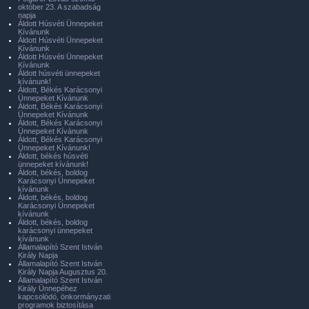
október 23. A szabadság
napja
Áldott Húsvéti Ünnepeket
Kívánunk
Áldott Húsvéti Ünnepeket
Kívánunk
Áldott Húsvéti Ünnepeket
Kívánunk
Áldott húsvéti ünnepeket
kívánunk!
Áldott, Békés Karácsonyi
Ünnepeket Kívánunk
Áldott, Békés Karácsonyi
Ünnepeket Kívánunk
Áldott, Békés Karácsonyi
Ünnepeket Kívánunk
Áldott, Békés Karácsonyi
Ünnepeket Kívánunk!
Áldott, békés húsvéti
ünnepeket kívánunk!
Áldott, békés, boldog
Karácsonyi Ünnepeket
kívánunk
Áldott, békés, boldog
Karácsonyi Ünnepeket
kívánunk
Áldott, békés, boldog
karácsonyi ünnepeket
kívánunk
Államalapító Szent István
Király Napja
Államalapító Szent István
Király Napja Augusztus 20.
Államalapító Szent István
Király Ünnepéhez
kapcsolódó, önkormányzati
programok biztosítása