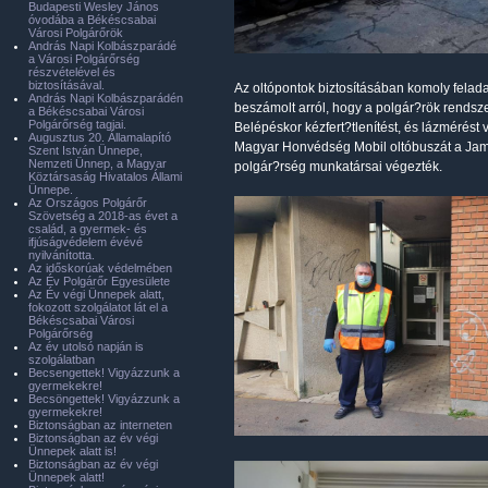
Budapesti Wesley János
óvodába a Békéscsabai
Városi Polgárőrök
András Napi Kolbászparádé
a Városi Polgárőrség
részvételével és
biztosításával.
Az oltópontok biztosításában komoly felad
András Napi Kolbászparádén
beszámolt arról, hogy a polgár?rök rendszer
a Békéscsabai Városi
Polgárőrség tagjai.
Belépéskor kézfert?tlenítést, és lázmérést
Augusztus 20. Államalapító
Magyar Honvédség Mobil oltóbuszát a Jami
Szent István Ünnepe,
Nemzeti Ünnep, a Magyar
polgár?rség munkatársai végezték.
Köztársaság Hivatalos Állami
Ünnepe.
Az Országos Polgárőr
Szövetség a 2018-as évet a
család, a gyermek- és
ifjúságvédelem évévé
nyilvánította.
Az időskorúak védelmében
Az Év Polgárőr Egyesülete
Az Év végi Ünnepek alatt,
fokozott szolgálatot lát el a
Békéscsabai Városi
Polgárőrség
Az év utolsó napján is
szolgálatban
Becsengettek! Vigyázzunk a
gyermekekre!
Becsöngettek! Vigyázzunk a
gyermekekre!
Biztonságban az interneten
Biztonságban az év végi
Ünnepek alatt is!
Biztonságban az év végi
Ünnepek alatt!