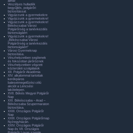
álma!
Veszélyes hulladék
begyűjtés, polgárőri
biztosítással.
Vigyázzunk a gyermekekre
Vigyázzunk a gyermekekre!
Vigyázzunk a gyermekekre!
Békéscsabai Városi
Polgárőrség a tanévkezdés
biztonságáért
Vigyázzunk a gyermekekre!
„Békéscsabai Városi
Polgárőrség a tanévkezdés
biztonságáért”
Városi Gyermeknap
biztosítása.
Vészhelyzetben segítenek
és fokozottan járőröznek
Vészhelyzetben végzett
közterületi szolgálatok
XII. Polgárőr Akadémia
XIV. alkalommal tartottak
kerékpáros
balesetmegelőzési célú
akciót a Lencsési
lakótelepen.
XVII. Békés Megyei Polgárőr
Nap
XXI. Békéscsaba – Arad –
Békéscsaba Szupermaraton
biztosítása.
XXIII. Országos Polgárőr
Nap
XXIII. Országos Polgárőrnap
Nyíregyházán.
XXIV. Országos Polgárőr
Nap és VII. Országos
Polgárőr Lovas szemle