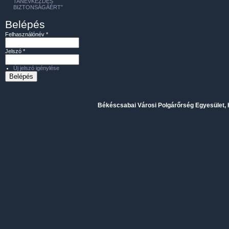
TANÉVKEZDÉS
BIZTONSÁGÁÉRT”
Belépés
Felhasználónév
*
Jelszó
*
Új jelszó igénylése
Békéscsabai Városi Polgárőrség Egyesület, H