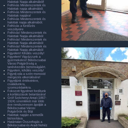
Halottak Napja alkalmából!
Felhívás Mindenszentek és
Halottak napja alkalmából.
Felhívás Mindenszentek és
Halottak napjára!
Felhívás Mindenszentek és
halottak napja alkalmából.
Felhívás a fürdőzés
veszélyeire
Felhívás! Mindenszentek és
Halottak Napja alkalmából
Felhívás! Mindenszentek és
Halottak Napja alkalmából
Felhívás! Mindenszentek és
Halottak Napja alkalmából
Figyelem! Kihűlés veszély!
Figyelem! Vigyázzunk a
gyermekekre! Békéscsabai
Városi Polgárőrség a
tanévkezdés biztonságáért.
Figyelem, kihűlés veszély!
Figyelj oda a szén-monoxid
mérgezés elkerülésére!
Figyeljünk értékeinkre,
családunkra,
szomszédainkra.
Fokozott figyelmet fordítunk
a korlátozások betartására!
Gróf Széchenyi Antal (1867-
1924) síremlékét már több
éve rendszeresen ápolják a
Békéscsabai Városi
Polgárőrök és Böjt
Halottak napján a temetők
biztosítása.
Határtalan Összefogás a
Békéscsabai és Aradi Nehéz