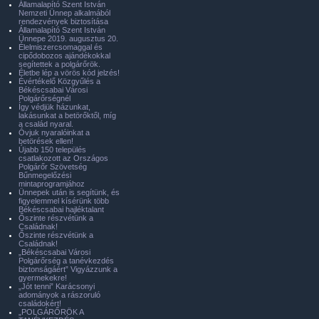
Államalapító Szent István
Nemzeti Ünnep alkalmából
rendezvények biztosítása
Államalapító Szent István
Ünnepe 2019. augusztus 20.
Élelmiszercsomaggal és
cipődobozos ajándékokkal
segítettek a polgárőrök.
Életbe lép a vörös kód jelzés!
Évértékelő Közgyűlés a
Békéscsabai Városi
Polgárőrségnél
Így védjük házunkat,
lakásunkat a betörőktől, míg
a család nyaral.
Óvjuk nyaralóinkat a
betörések ellen!
Újabb 150 település
csatlakozott az Országos
Polgárőr Szövetség
Bűnmegelőzési
mintaprogramjához
Ünnepek után is segítünk, és
figyelemmel kísérünk több
Békéscsabai hajléktalant
Őszinte részvétünk a
Családnak!
Őszinte részvétünk a
Családnak!
„Békéscsabai Városi
Polgárőrség a tanévkezdés
biztonságáért” Vigyázzunk a
gyermekekre!
„Jót tenni” Karácsonyi
adományok a rászoruló
családokért!
„POLGÁRŐRÖK A