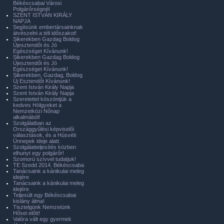
Békéscsabai Városi
Polgárőrségnél
SZENT ISTVÁN KIRÁLY
NAPJA
Segítsünk embertársainknak
átvészelni a téli időszakot!
Sikerekben Gazdag Boldog
Újesztendőt és Jó
Egészséget Kívánunk!
Sikerekben Gazdag Boldog
Újesztendőt és Jó
Egészséget Kívánunk!
Sikerekben, Gazdag, Boldog
Új Esztendőt Kívánunk!
Szent István Király Napja
Szent István Király Napja
Szeretettel köszöntjük a
kedves Hölgyeket a
Nemzetközi Nőnap
alkalmából!
Szolgálatban az
Országgyűlési képviselői
választások, és a Húsvéti
Ünnepek ideje alatt.
Szolgálatteljesítés közben
elhunyt egy polgárőr!
Szomorú szívvel tudatjuk!
TE Szedd 2014. Békéscsaba
Tanácsaink a kánikulai meleg
idejére
Tanácsaink a kánikulai meleg
idejére
Teljesült egy Békéscsabai
kislány álma!
Tisztelgünk Nemzetünk
Hősei előtt!
Valóra vált egy gyermek