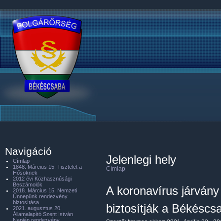
Navigáció
Jelenlegi hely
Címlap
1848. Március 15. Tisztelet a
Címlap
Hősöknek
2012 évi Közhasznúsági
Beszámolók
A koronavírus járvány
2018. Március 15. Nemzeti
Ünnepünk rendezvény
biztosítása
biztosítják a Békéscsa
2021. augusztus 20.
Államalapító Szent István
Napján rendezvény