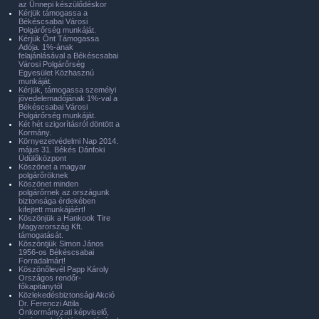
az Ünnepi készülődéskor
Kérjük támogassa a
Békéscsabai Városi
Polgárőrség munkáját.
Kérjük Önt Támogassa
Adója. 1%-ának
felajánlásával a Békéscsabai
Városi Polgárőrség
Egyesület Közhasznú
munkáját.
Kérjük, támogassa személyi
jövedelemadójának 1%-val a
Békéscsabai Városi
Polgárőrség munkáját.
Két hét szigorításról döntött a
Kormány.
Környezetvédelmi Nap 2014.
május 31. Békés Dánfoki
Üdülőközpont
Köszönet a magyar
polgárőröknek
Köszönet minden
polgárőrnek az országunk
biztonsága érdekében
kifejtett munkájáért!
Köszönjük a Hankook Tire
Magyarország Kft.
támogatását.
Köszöntjük Simon János
1956-os Békéscsabai
Forradalmárt!
Köszönőlevél Papp Károly
Országos rendőr-
főkapitánytól
Közlekedésbiztonsági Akció
Dr. Ferenczi Attila
Önkormányzati képviselő,