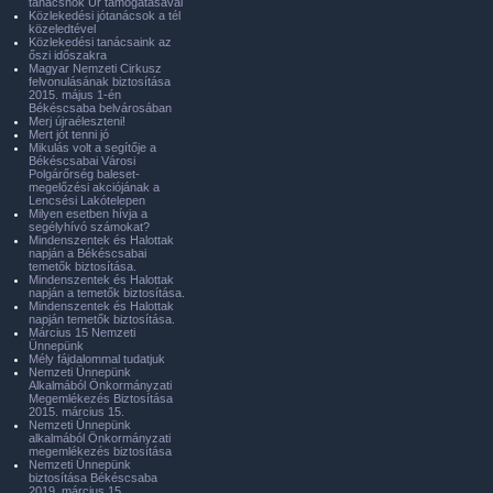
tanácsnok Úr támogatásával
Közlekedési jótanácsok a tél
közeledtével
Közlekedési tanácsaink az
őszi időszakra
Magyar Nemzeti Cirkusz
felvonulásának biztosítása
2015. május 1-én
Békéscsaba belvárosában
Merj újraéleszteni!
Mert jót tenni jó
Mikulás volt a segítője a
Békéscsabai Városi
Polgárőrség baleset-
megelőzési akciójának a
Lencsési Lakótelepen
Milyen esetben hívja a
segélyhívó számokat?
Mindenszentek és Halottak
napján a Békéscsabai
temetők biztosítása.
Mindenszentek és Halottak
napján a temetők biztosítása.
Mindenszentek és Halottak
napján temetők biztosítása.
Március 15 Nemzeti
Ünnepünk
Mély fájdalommal tudatjuk
Nemzeti Ünnepünk
Alkalmából Önkormányzati
Megemlékezés Biztosítása
2015. március 15.
Nemzeti Ünnepünk
alkalmából Önkormányzati
megemlékezés biztosítása
Nemzeti Ünnepünk
biztosítása Békéscsaba
2019. március 15.