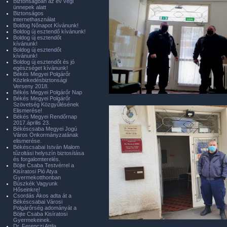
Biztonságban az év végi
ünnepek alatt
Biztonságos
internethasználat
Boldog Nőnapot Kívánunk!
Boldog új esztendő kívánunk!
Boldog új esztendőt
kívánunk!
Boldog új esztendőt
kívánunk!
Boldog új esztendőt és jó
egészséget kívánunk!
Békés Megyei Polgárőr
Közlekedésbiztonsági
Verseny 2018.
Békés Megyei Polgárőr Nap
Békés Megyei Polgárőr
Szövetség Közgyűlésének
Elismerése!
Békés Megyei Rendőrnap
2017.április 23.
Békéscsaba Megyei Jogú
Város Önkormányzatának
elismerése.
Békéscsabai István Malom
tűzoltási helyszín biztosítása
és forgalomterelés.
Böjte Csaba Testvérrel a
Kisíratosi Pió Atya
Gyermekotthonban
Büszkék Vagyunk
Hőseinkre!
Csordás Ákos adta át a
Békéscsabai Városi
Polgárőrség adományát a
Böjte Csaba Kisíratosi
Gyermekeinek.
Dr. Ferenczi Attila