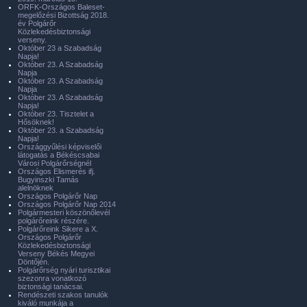
ORFK-Országos Baleset-
megelőzési Bizottság 2018.
év Polgárőr
Közlekedésbiztonsági
verseny.
Október 23 a Szabadság
Napja!
Október 23. A Szabadság
Napja
Október 23. A Szabadság
Napja
Október 23. A Szabadság
Napja!
Október 23. Tisztelet a
Hősöknek!
Október 23. a Szabadság
Napja!
Országgyűlési képviselői
látogatás a Békéscsabai
Városi Polgárőrségnél
Országos Elismerés ifj.
Bugyinszki Tamás
alelnöknek
Országos Polgárőr Nap
Országos Polgárőr Nap 2014
Polgármesteri köszönőlevél
polgárőreink részére.
Polgárőreink Sikere a X.
Országos Polgárőr
Közlekedésbiztonsági
Verseny Békés Megyei
Döntőjén.
Polgárőrség nyári turisztikai
szezonra vonatkozó
biztonsági tanácsai.
Rendészeti szakos tanulók
kiváló munkája a