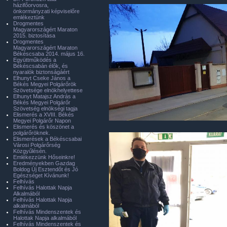
házifőorvosra,
önkormányzati képviselőre
emlékeztünk
Drogmentes
Magyarországért Maraton
2015. biztosítása
Drogmentes
Magyarországért Maraton
Békéscsaba 2014. május 16.
Együttműködés a
Békéscsabán élők, és
nyaralók biztonságáért
Elhunyt Cseke János a
Békés Megyei Polgárőrök
Szövetsége elnökhelyettese
Elhunyt Matajsz András a
Békés Megyei Polgárőr
Szövetség elnökségi tagja
Elismerés a XVIII. Békés
Megyei Polgárőr Napon
Elismerés és köszönet a
polgárőröknek.
Elismerések a Békéscsabai
Városi Polgárőrség
Közgyűlésén.
Emlékezzünk Hőseinkre!
Eredményekben Gazdag
Boldog Új Esztendőt és Jó
Egészséget Kívánunk!
Felhívás
Felhívás Halottak Napja
Alkalmából
Felhívás Halottak Napja
alkalmából
Felhívás Mindenszentek és
Halottak Napja alkalmából
Felhívás Mindenszentek és