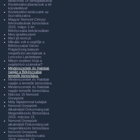
tanácsnok Úr támogatásával
Közlekedési jótanácsok a tél
közeledtével
Közlekedési tanácsaink az
őszi időszakra
Magyar Nemzeti Cirkusz
felvonulásának biztosítása
2015. május 1-én
Békéscsaba belvárosában
Merj újraéleszteni!
Mert jót tenni jó
Mikulás volt a segítője a
Békéscsabai Városi
Polgárőrség baleset-
megelőzési akciójának a
Lencsési Lakótelepen
Milyen esetben hívja a
segélyhívó számokat?
Mindenszentek és Halottak
napján a Békéscsabai
temetők biztosítása.
Mindenszentek és Halottak
napján a temetők biztosítása.
Mindenszentek és Halottak
napján temetők biztosítása.
Március 15 Nemzeti
Ünnepünk
Mély fájdalommal tudatjuk
Nemzeti Ünnepünk
Alkalmából Önkormányzati
Megemlékezés Biztosítása
2015. március 15.
Nemzeti Ünnepünk
alkalmából Önkormányzati
megemlékezés biztosítása
Nemzeti Ünnepünk
biztosítása Békéscsaba
2019. március 15.