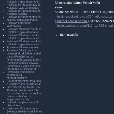
Halottak Napja alkalmából!
Békéscsabai Városi Polgár?rség
Felhívás Mindenszentek és
elnök
Halottak napja alkalmából.
Felhívás Mindenszentek és
Adidas Adizero 8. 0 Three Stripe Life, Adid
Halottak napjára!
http://ibispackaging.com314-adidas-adizero
Felhívás Mindenszentek és
halottak napja alkalmából.
gold-met-core-blac.html
Ryz 365 Sneaker Ni
Felhívás a fürdőzés
http://ebyaressport.com/112-ryz-365-sneak
veszélyeire
Felhívás! Mindenszentek és
Halottak Napja alkalmából
4802 olvasás
Felhívás! Mindenszentek és
Halottak Napja alkalmából
Felhívás! Mindenszentek és
Halottak Napja alkalmából
Figyelem! Kihűlés veszély!
Figyelem! Vigyázzunk a
gyermekekre! Békéscsabai
Városi Polgárőrség a
tanévkezdés biztonságáért.
Figyelem, kihűlés veszély!
Figyelj oda a szén-monoxid
mérgezés elkerülésére!
Figyeljünk értékeinkre,
családunkra,
szomszédainkra.
Fokozott figyelmet fordítunk
a korlátozások betartására!
Gróf Széchenyi Antal (1867-
1924) síremlékét már több
éve rendszeresen ápolják a
Békéscsabai Városi
Polgárőrök és Böjt
Halottak napján a temetők
biztosítása.
Határtalan Összefogás a
Békéscsabai és Aradi Nehéz