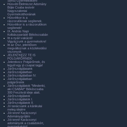
Sorsú Gyermekekért!
Húsvéti Élelmiszer Adomány
Böjte Csaba testvér
Nagyszalontai
Gyermekotthonának
Húsvétkor is a
rászorulóknak segítenek.
Húsvétkor is a rászorulókon
segítenek!
IX. András Napi
Kolbászparádé Békéscsabán
Itt a nyári vakáció!
Vigyázzunk a gyermekekre!
Itt az Ősz, jelentősen
megváltoznak a közlekedési
viszonyok.
JELENTKEZZ TE IS
POLGÁRŐRNEK!
Jelentkezz Polgárőrnek, és
legyél egy jó csapat tagja!
Járőrszolgálataink
Járőrszolgálatban
Járőrszolgálatban IV.
Járőrszolgálatban
polgárőreink
Járőrszolgálatok "Mindenki,
aki CSABAI!" Békéscsaba
300 Fesztivál ideje alatt.
Járőrszolgálatok
Járőrszolgálatok I.
Járőrszolgálatok II.
Jó tanácsaink a kánikulai
meleg idejére
Jót tenni! Karácsonyi
Adománygyűjtés
Jót tenni! Karácsonyi
adományok a családokért,
gyermekekért!