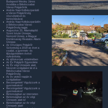
Budapesti Wesley János
óvodába a Békéscsabai
Városi Polgárőrök
András Napi Kolbászparádé
a Városi Polgárőrség
részvételével és
biztosításával.
András Napi Kolbászparádén
a Békéscsabai Városi
Polgárőrség tagjai.
Augusztus 20. Államalapító
Szent István Ünnepe,
Nemzeti Ünnep, a Magyar
Köztársaság Hivatalos Állami
Ünnepe.
Az Országos Polgárőr
Szövetség a 2018-as évet a
család, a gyermek- és
ifjúságvédelem évévé
nyilvánította.
Az időskorúak védelmében
Az Év Polgárőr Egyesülete
Az Év végi Ünnepek alatt,
fokozott szolgálatot lát el a
Békéscsabai Városi
Polgárőrség
Az év utolsó napján is
szolgálatban
Becsengettek! Vigyázzunk a
gyermekekre!
Becsöngettek! Vigyázzunk a
gyermekekre!
Biztonságban az interneten
Biztonságban az év végi
Ünnepek alatt is!
Biztonságban az év végi
Ünnepek alatt!