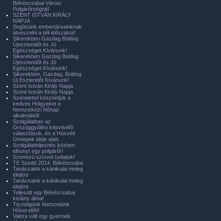
Békéscsabai Városi
Polgárőrségnél
SZENT ISTVÁN KIRÁLY
NAPJA
Segítsünk embertársainknak
átvészelni a téli időszakot!
Sikerekben Gazdag Boldog
Újesztendőt és Jó
Egészséget Kívánunk!
Sikerekben Gazdag Boldog
Újesztendőt és Jó
Egészséget Kívánunk!
Sikerekben, Gazdag, Boldog
Új Esztendőt Kívánunk!
Szent István Király Napja
Szent István Király Napja
Szeretettel köszöntjük a
kedves Hölgyeket a
Nemzetközi Nőnap
alkalmából!
Szolgálatban az
Országgyűlési képviselői
választások, és a Húsvéti
Ünnepek ideje alatt.
Szolgálatteljesítés közben
elhunyt egy polgárőr!
Szomorú szívvel tudatjuk!
TE Szedd 2014. Békéscsaba
Tanácsaink a kánikulai meleg
idejére
Tanácsaink a kánikulai meleg
idejére
Teljesült egy Békéscsabai
kislány álma!
Tisztelgünk Nemzetünk
Hősei előtt!
Valóra vált egy gyermek