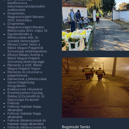
házifőorvosra,
önkormányzati képviselőre
emlékeztünk
Drogmentes
Magyarországért Maraton
2015. biztosítása
Drogmentes
Magyarországért Maraton
Békéscsaba 2014. május 16.
Együttműködés a
Békéscsabán élők, és
nyaralók biztonságáért
Elhunyt Cseke János a
Békés Megyei Polgárőrök
Szövetsége elnökhelyettese
Elhunyt Matajsz András a
Békés Megyei Polgárőr
Szövetség elnökségi tagja
Elismerés a XVIII. Békés
Megyei Polgárőr Napon
Elismerés és köszönet a
polgárőröknek.
Elismerések a Békéscsabai
Városi Polgárőrség
Közgyűlésén.
Emlékezzünk Hőseinkre!
Eredményekben Gazdag
Boldog Új Esztendőt és Jó
Egészséget Kívánunk!
Felhívás
Felhívás Halottak Napja
Alkalmából
Felhívás Halottak Napja
alkalmából
Felhívás Mindenszentek és
Halottak Napja alkalmából
Bugyinszki Tamás
Felhívás Mindenszentek és