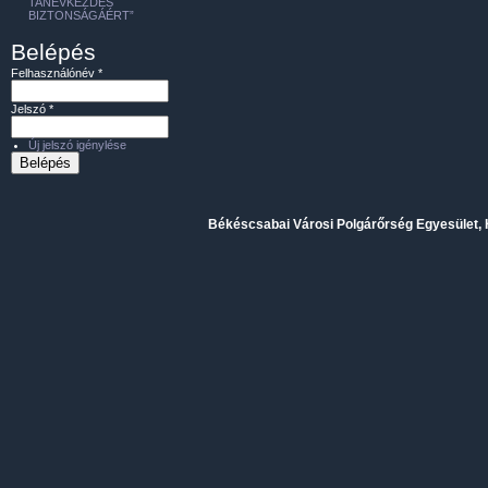
TANÉVKEZDÉS
BIZTONSÁGÁÉRT”
Belépés
Felhasználónév
*
Jelszó
*
Új jelszó igénylése
Békéscsabai Városi Polgárőrség Egyesület, H