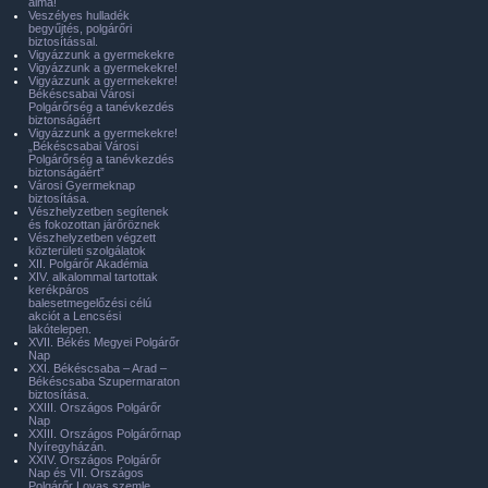
álma!
Veszélyes hulladék
begyűjtés, polgárőri
biztosítással.
Vigyázzunk a gyermekekre
Vigyázzunk a gyermekekre!
Vigyázzunk a gyermekekre!
Békéscsabai Városi
Polgárőrség a tanévkezdés
biztonságáért
Vigyázzunk a gyermekekre!
„Békéscsabai Városi
Polgárőrség a tanévkezdés
biztonságáért”
Városi Gyermeknap
biztosítása.
Vészhelyzetben segítenek
és fokozottan járőröznek
Vészhelyzetben végzett
közterületi szolgálatok
XII. Polgárőr Akadémia
XIV. alkalommal tartottak
kerékpáros
balesetmegelőzési célú
akciót a Lencsési
lakótelepen.
XVII. Békés Megyei Polgárőr
Nap
XXI. Békéscsaba – Arad –
Békéscsaba Szupermaraton
biztosítása.
XXIII. Országos Polgárőr
Nap
XXIII. Országos Polgárőrnap
Nyíregyházán.
XXIV. Országos Polgárőr
Nap és VII. Országos
Polgárőr Lovas szemle