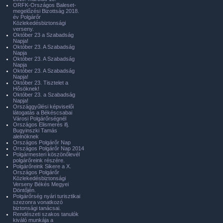
ORFK-Országos Baleset-
megelőzési Bizottság 2018.
év Polgárőr
Közlekedésbiztonsági
verseny.
Október 23 a Szabadság
Napja!
Október 23. A Szabadság
Napja
Október 23. A Szabadság
Napja
Október 23. A Szabadság
Napja!
Október 23. Tisztelet a
Hősöknek!
Október 23. a Szabadság
Napja!
Országgyűlési képviselői
látogatás a Békéscsabai
Városi Polgárőrségnél
Országos Elismerés ifj.
Bugyinszki Tamás
alelnöknek
Országos Polgárőr Nap
Országos Polgárőr Nap 2014
Polgármesteri köszönőlevél
polgárőreink részére.
Polgárőreink Sikere a X.
Országos Polgárőr
Közlekedésbiztonsági
Verseny Békés Megyei
Döntőjén.
Polgárőrség nyári turisztikai
szezonra vonatkozó
biztonsági tanácsai.
Rendészeti szakos tanulók
kiváló munkája a