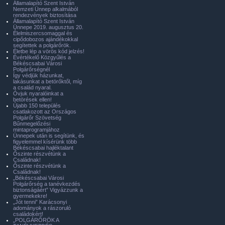
Államalapító Szent István
Nemzeti Ünnep alkalmából
rendezvények biztosítása
Államalapító Szent István
Ünnepe 2019. augusztus 20.
Élelmiszercsomaggal és
cipődobozos ajándékokkal
segítettek a polgárőrök.
Életbe lép a vörös kód jelzés!
Évértékelő Közgyűlés a
Békéscsabai Városi
Polgárőrségnél
Így védjük házunkat,
lakásunkat a betörőktől, míg
a család nyaral.
Óvjuk nyaralóinkat a
betörések ellen!
Újabb 150 település
csatlakozott az Országos
Polgárőr Szövetség
Bűnmegelőzési
mintaprogramjához
Ünnepek után is segítünk, és
figyelemmel kísérünk több
Békéscsabai hajléktalant
Őszinte részvétünk a
Családnak!
Őszinte részvétünk a
Családnak!
„Békéscsabai Városi
Polgárőrség a tanévkezdés
biztonságáért” Vigyázzunk a
gyermekekre!
„Jót tenni” Karácsonyi
adományok a rászoruló
családokért!
„POLGÁRŐRÖK A