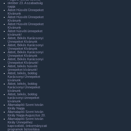
október 23. A szabadság
napja
Áldott Húsvéti Ünnepeket
Kívánunk
Áldott Húsvéti Ünnepeket
Kívánunk
Áldott Húsvéti Ünnepeket
Kívánunk
Áldott húsvéti ünnepeket
kívánunk!
Áldott, Békés Karácsonyi
Ünnepeket Kívánunk
Áldott, Békés Karácsonyi
Ünnepeket Kívánunk
Áldott, Békés Karácsonyi
Ünnepeket Kívánunk
Áldott, Békés Karácsonyi
Ünnepeket Kívánunk!
Áldott, békés húsvéti
ünnepeket kívánunk!
Áldott, békés, boldog
Karácsonyi Ünnepeket
kívánunk
Áldott, békés, boldog
Karácsonyi Ünnepeket
kívánunk
Áldott, békés, boldog
karácsonyi ünnepeket
kívánunk
Államalapító Szent István
Király Napja
Államalapító Szent István
Király Napja Augusztus 20.
Államalapító Szent István
Király Ünnepéhez
kapcsolódó, önkormányzati
programok biztosítása