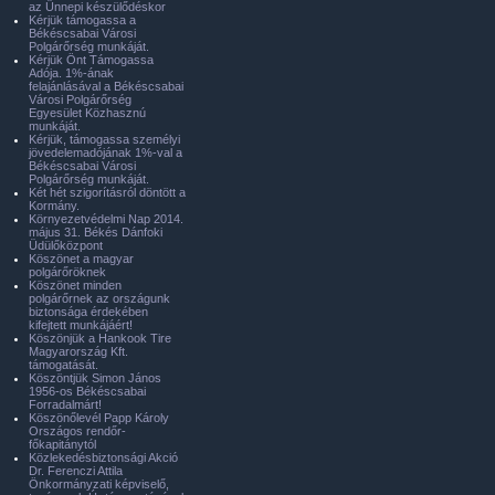
az Ünnepi készülődéskor
Kérjük támogassa a
Békéscsabai Városi
Polgárőrség munkáját.
Kérjük Önt Támogassa
Adója. 1%-ának
felajánlásával a Békéscsabai
Városi Polgárőrség
Egyesület Közhasznú
munkáját.
Kérjük, támogassa személyi
jövedelemadójának 1%-val a
Békéscsabai Városi
Polgárőrség munkáját.
Két hét szigorításról döntött a
Kormány.
Környezetvédelmi Nap 2014.
május 31. Békés Dánfoki
Üdülőközpont
Köszönet a magyar
polgárőröknek
Köszönet minden
polgárőrnek az országunk
biztonsága érdekében
kifejtett munkájáért!
Köszönjük a Hankook Tire
Magyarország Kft.
támogatását.
Köszöntjük Simon János
1956-os Békéscsabai
Forradalmárt!
Köszönőlevél Papp Károly
Országos rendőr-
főkapitánytól
Közlekedésbiztonsági Akció
Dr. Ferenczi Attila
Önkormányzati képviselő,