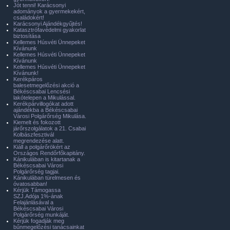
Jót tenni! Karácsonyi
adományok a gyermekekért,
családokért!
Karácsonyi Ajándékgyűjtés!
Katasztrófavédelmi gyakorlat
biztosítása
Kellemes Húsvéti Ünnepeket
Kívánunk
Kellemes Húsvéti Ünnepeket
Kívánunk
Kellemes Húsvéti Ünnepeket
Kívánunk!
Kerékpáros
balesetmegelőzési akció a
Békéscsabai Lencsési
lakótelepen a Mikulással.
Kerékpárvillogókat adott
ajándékba a Békéscsabai
Városi Polgárőrség Mikulása.
Kiemelt és fokozott
járőrszolgálatok a 21. Csabai
Kolbászfesztivál
megrendezése alatt.
Kiáll a polgárőrökért az
Országos Rendőrfőkapitány.
Kánikulában is kitartanak a
Békéscsabai Városi
Polgárőrség tagjai.
Kánikulában türelmesen és
óvatosabban!
Kérjük Támogassa
SZJ.Adója 1%-ának
Felajánlásával a
Békéscsabai Városi
Polgárőrség munkáját.
Kérjük fogadják meg
bűnmegelőzési tanácsainkat