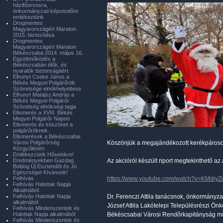
házifőorvosra,
önkormányzati képviselőre
emlékeztünk
Drogmentes
Magyarországért Maraton
2015. biztosítása
Drogmentes
Magyarországért Maraton
Békéscsaba 2014. május 16.
Együttműködés a
Békéscsabán élők, és
nyaralók biztonságáért
Elhunyt Cseke János a
Békés Megyei Polgárőrök
Szövetsége elnökhelyettese
Elhunyt Matajsz András a
Békés Megyei Polgárőr
Szövetség elnökségi tagja
Elismerés a XVIII. Békés
Megyei Polgárőr Napon
Elismerés és köszönet a
polgárőröknek.
Elismerések a Békéscsabai
Városi Polgárőrség
Köszönjük a megajándékozott kerékpáros
Közgyűlésén.
Emlékezzünk Hőseinkre!
Eredményekben Gazdag
Az akcióról készült riport megtekinthető az 
Boldog Új Esztendőt és Jó
Egészséget Kívánunk!
Felhívás
https://www.youtube.com/watch?v=KMdiyZ
Felhívás Halottak Napja
Alkalmából
Felhívás Halottak Napja
Dr. Ferenczi Attila tanácsnok, önkormányza
alkalmából
József Attila Lakótelepi Településrészi Ö
Felhívás Mindenszentek és
Halottak Napja alkalmából
Békéscsabai Városi Rendőrkapitányság m
Felhívás Mindenszentek és