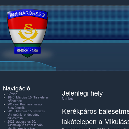
Navigáció
Jelenlegi hely
Címlap
1848. Március 15. Tisztelet a
Címlap
Hősöknek
2012 évi Közhasznúsági
Beszámolók
Kerékpáros balesetme
2018. Március 15. Nemzeti
Ünnepünk rendezvény
biztosítása
lakótelepen a Mikuláss
2021. augusztus 20.
Államalapító Szent István
Napján rendezvény