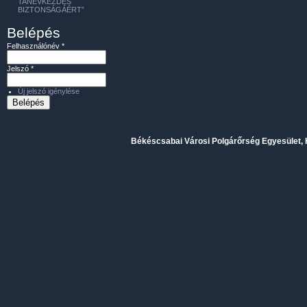
TANÉVKEZDÉS
BIZTONSÁGÁÉRT”
Belépés
Felhasználónév
*
Jelszó
*
Új jelszó igénylése
Békéscsabai Városi Polgárőrség Egyesület, H