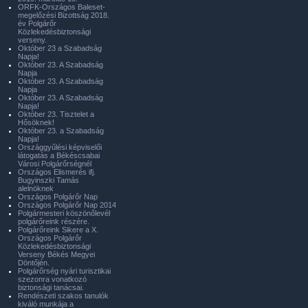
ORFK-Országos Baleset-
megelőzési Bizottság 2018.
év Polgárőr
Közlekedésbiztonsági
verseny.
Október 23 a Szabadság
Napja!
Október 23. A Szabadság
Napja
Október 23. A Szabadság
Napja
Október 23. A Szabadság
Napja!
Október 23. Tisztelet a
Hősöknek!
Október 23. a Szabadság
Napja!
Országgyűlési képviselői
látogatás a Békéscsabai
Városi Polgárőrségnél
Országos Elismerés ifj.
Bugyinszki Tamás
alelnöknek
Országos Polgárőr Nap
Országos Polgárőr Nap 2014
Polgármesteri köszönőlevél
polgárőreink részére.
Polgárőreink Sikere a X.
Országos Polgárőr
Közlekedésbiztonsági
Verseny Békés Megyei
Döntőjén.
Polgárőrség nyári turisztikai
szezonra vonatkozó
biztonsági tanácsai.
Rendészeti szakos tanulók
kiváló munkája a