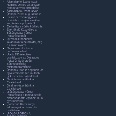
Államalapító Szent István
Nemzeti Ünnep alkalmából
rendezvények biztosítása
Államalapító Szent István
Ünnepe 2019. augusztus 20.
Élelmiszercsomaggal és
cipődobozos ajándékokkal
segítettek a polgárőrök.
Életbe lép a vörös kód jelzés!
Évértékelő Közgyűlés a
Békéscsabai Városi
Polgárőrségnél
Így védjük házunkat,
lakásunkat a betörőktől, míg
a család nyaral.
Óvjuk nyaralóinkat a
betörések ellen!
Újabb 150 település
csatlakozott az Országos
Polgárőr Szövetség
Bűnmegelőzési
mintaprogramjához
Ünnepek után is segítünk, és
figyelemmel kísérünk több
Békéscsabai hajléktalant
Őszinte részvétünk a
Családnak!
Őszinte részvétünk a
Családnak!
„Békéscsabai Városi
Polgárőrség a tanévkezdés
biztonságáért” Vigyázzunk a
gyermekekre!
„Jót tenni” Karácsonyi
adományok a rászoruló
családokért!
„POLGÁRŐRÖK A