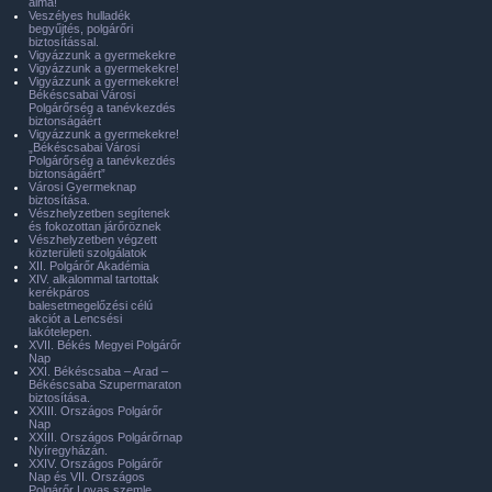
álma!
Veszélyes hulladék
begyűjtés, polgárőri
biztosítással.
Vigyázzunk a gyermekekre
Vigyázzunk a gyermekekre!
Vigyázzunk a gyermekekre!
Békéscsabai Városi
Polgárőrség a tanévkezdés
biztonságáért
Vigyázzunk a gyermekekre!
„Békéscsabai Városi
Polgárőrség a tanévkezdés
biztonságáért”
Városi Gyermeknap
biztosítása.
Vészhelyzetben segítenek
és fokozottan járőröznek
Vészhelyzetben végzett
közterületi szolgálatok
XII. Polgárőr Akadémia
XIV. alkalommal tartottak
kerékpáros
balesetmegelőzési célú
akciót a Lencsési
lakótelepen.
XVII. Békés Megyei Polgárőr
Nap
XXI. Békéscsaba – Arad –
Békéscsaba Szupermaraton
biztosítása.
XXIII. Országos Polgárőr
Nap
XXIII. Országos Polgárőrnap
Nyíregyházán.
XXIV. Országos Polgárőr
Nap és VII. Országos
Polgárőr Lovas szemle