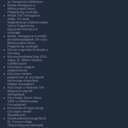
az Ünnepi készülődéskor
Kérjük támogassa a
Békéscsabai Városi
Polgárőrség munkáját.
Kérjük Önt Támogassa
Adója. 1%-ának
felajánlásával a Békéscsabai
Városi Polgárőrség
Egyesület Közhasznú
munkáját.
Kérjük, támogassa személyi
jövedelemadójának 1%-val a
Békéscsabai Városi
Polgárőrség munkáját.
Két hét szigorításról döntött a
Kormány.
Környezetvédelmi Nap 2014.
május 31. Békés Dánfoki
Üdülőközpont
Köszönet a magyar
polgárőröknek
Köszönet minden
polgárőrnek az országunk
biztonsága érdekében
kifejtett munkájáért!
Köszönjük a Hankook Tire
Magyarország Kft.
támogatását.
Köszöntjük Simon János
1956-os Békéscsabai
Forradalmárt!
Köszönőlevél Papp Károly
Országos rendőr-
főkapitánytól
Közlekedésbiztonsági Akció
Dr. Ferenczi Attila
Önkormányzati képviselő,