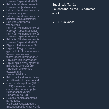
Halottak Napja alkalmából!
Felhívás Mindenszentek és
Bugyinszki Tamás
Halottak napja alkalmából.
Békéscsabai Városi Polgárőrség
Felhívás Mindenszentek és
Halottak napjára!
elnök
Felhívás Mindenszentek és
halottak napja alkalmából.
Felhívás a fürdőzés
6673 olvasás
veszélyeire
Felhívás! Mindenszentek és
Halottak Napja alkalmából
Felhívás! Mindenszentek és
Halottak Napja alkalmából
Felhívás! Mindenszentek és
Halottak Napja alkalmából
Figyelem! Kihűlés veszély!
Figyelem! Vigyázzunk a
gyermekekre! Békéscsabai
Városi Polgárőrség a
tanévkezdés biztonságáért.
Figyelem, kihűlés veszély!
Figyelj oda a szén-monoxid
mérgezés elkerülésére!
Figyeljünk értékeinkre,
családunkra,
szomszédainkra.
Fokozott figyelmet fordítunk
a korlátozások betartására!
Gróf Széchenyi Antal (1867-
1924) síremlékét már több
éve rendszeresen ápolják a
Békéscsabai Városi
Polgárőrök és Böjt
Halottak napján a temetők
biztosítása.
Határtalan Összefogás a
Békéscsabai és Aradi Nehéz