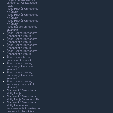
október 23. A szabadság
napja
Áldott Húsvéti Ünnepeket
Kívánunk
Áldott Húsvéti Ünnepeket
Kívánunk
Áldott Húsvéti Ünnepeket
Kívánunk
Áldott húsvéti ünnepeket
kívánunk!
Áldott, Békés Karácsonyi
Ünnepeket Kívánunk
Áldott, Békés Karácsonyi
Ünnepeket Kívánunk
Áldott, Békés Karácsonyi
Ünnepeket Kívánunk
Áldott, Békés Karácsonyi
Ünnepeket Kívánunk!
Áldott, békés húsvéti
ünnepeket kívánunk!
Áldott, békés, boldog
Karácsonyi Ünnepeket
kívánunk
Áldott, békés, boldog
Karácsonyi Ünnepeket
kívánunk
Áldott, békés, boldog
karácsonyi ünnepeket
kívánunk
Államalapító Szent István
Király Napja
Államalapító Szent István
Király Napja Augusztus 20.
Államalapító Szent István
Király Ünnepéhez
kapcsolódó, önkormányzati
programok biztosítása