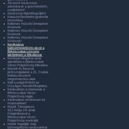
Jót tenni! Karácsonyi
adományok a gyermekekért,
családokért!
Karácsonyi Ajándékgyűjtés!
Katasztrófavédelmi gyakorlat
biztosítása
Kellemes Húsvéti Ünnepeket
Kívánunk
Kellemes Húsvéti Ünnepeket
Kívánunk
Kellemes Húsvéti Ünnepeket
Kívánunk!
Kerékpáros
balesetmegelőzési akció a
Békéscsabai Lencsési
lakótelepen a Mikulással.
Kerékpárvillogókat adott
ajándékba a Békéscsabai
Városi Polgárőrség Mikulása.
Kiemelt és fokozott
járőrszolgálatok a 21. Csabai
Kolbászfesztivál
megrendezése alatt.
Kiáll a polgárőrökért az
Országos Rendőrfőkapitány.
Kánikulában is kitartanak a
Békéscsabai Városi
Polgárőrség tagjai.
Kánikulában türelmesen és
óvatosabban!
Kérjük Támogassa
SZJ.Adója 1%-ának
Felajánlásával a
Békéscsabai Városi
Polgárőrség munkáját.
Kérjük fogadják meg
bűnmegelőzési tanácsainkat