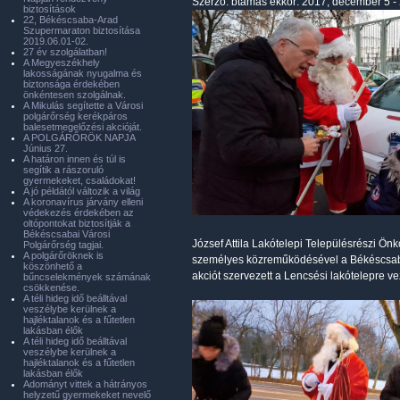
Szerző:
btamas
ekkor: 2017, december 5 -
biztosítások
22, Békéscsaba-Arad
Szupermaraton biztosítása
2019.06.01-02.
27 év szolgálatban!
A Megyeszékhely
lakosságának nyugalma és
biztonsága érdekében
önkéntesen szolgálnak.
A Mikulás segítette a Városi
polgárőrség kerékpáros
balesetmegelőzési akcióját.
A POLGÁRŐRÖK NAPJA
Június 27.
A határon innen és túl is
segítik a rászoruló
gyermekeket, családokat!
A jó példától változik a világ
A koronavírus járvány elleni
védekezés érdekében az
oltópontokat biztosítják a
Békéscsabai Városi
József Attila Lakótelepi Településrészi Ön
Polgárőrség tagjai.
A polgárőröknek is
személyes közreműködésével a Békéscsaba
köszönhető a
akciót szervezett a Lencsési lakótelepre vez
bűncselekmények számának
csökkenése.
A téli hideg idő beálltával
veszélybe kerülnek a
hajléktalanok és a fűtetlen
lakásban élők
A téli hideg idő beálltával
veszélybe kerülnek a
hajléktalanok és a fűtetlen
lakásban élők
Adományt vittek a hátrányos
helyzetű gyermekeket nevelő