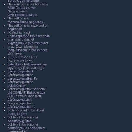
Sorsú Gyermekekért!
Húsvéti Élelmiszer Adomány
Böjte Csaba testvér
Nagyszalontai
Gyermekotthonának
Húsvétkor is a
rászorulóknak segítenek.
Húsvétkor is a rászorulókon
segítenek!
IX. András Napi
Kolbászparádé Békéscsabán
Itt a nyári vakáció!
Vigyázzunk a gyermekekre!
Itt az Ősz, jelentősen
megváltoznak a közlekedési
viszonyok.
JELENTKEZZ TE IS
POLGÁRŐRNEK!
Jelentkezz Polgárőrnek, és
legyél egy jó csapat tagja!
Járőrszolgálataink
Járőrszolgálatban
Járőrszolgálatban IV.
Járőrszolgálatban
polgárőreink
Járőrszolgálatok "Mindenki,
aki CSABAI!" Békéscsaba
300 Fesztivál ideje alatt.
Járőrszolgálatok
Járőrszolgálatok I.
Járőrszolgálatok II.
Jó tanácsaink a kánikulai
meleg idejére
Jót tenni! Karácsonyi
Adománygyűjtés
Jót tenni! Karácsonyi
adományok a családokért,
gyermekekért!