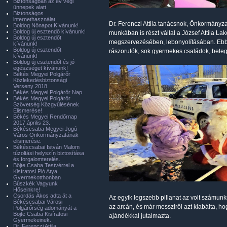
Biztonságban az év végi
ünnepek alatt
Biztonságos
internethasználat
Dr. Ferenczi Attila tanácsnok, Önkormányza
Boldog Nőnapot Kívánunk!
Boldog új esztendő kívánunk!
munkában is részt vállal a József Attila 
Boldog új esztendőt
megszervezésében, lebonyolításában. Ebbe
kívánunk!
Boldog új esztendőt
rászorulók, sok gyermekes családok, beteg
kívánunk!
Boldog új esztendőt és jó
egészséget kívánunk!
Békés Megyei Polgárőr
Közlekedésbiztonsági
Verseny 2018.
Békés Megyei Polgárőr Nap
Békés Megyei Polgárőr
Szövetség Közgyűlésének
Elismerése!
Békés Megyei Rendőrnap
2017.április 23.
Békéscsaba Megyei Jogú
Város Önkormányzatának
elismerése.
Békéscsabai István Malom
tűzoltási helyszín biztosítása
és forgalomterelés.
Böjte Csaba Testvérrel a
Kisíratosi Pió Atya
Gyermekotthonban
Büszkék Vagyunk
Hőseinkre!
Csordás Ákos adta át a
Az egyik legszebb pillanat az volt számun
Békéscsabai Városi
az arcán, és már messziről azt kiabálta, h
Polgárőrség adományát a
Böjte Csaba Kisíratosi
ajándékkal jutalmazta.
Gyermekeinek.
Dr. Ferenczi Attila