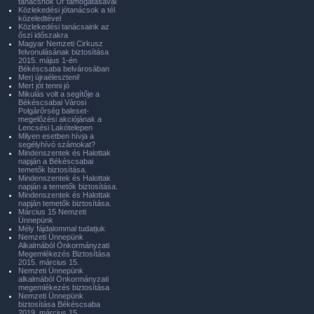
tanácsnok Úr támogatásával
Közlekedési jótanácsok a tél
közeledtével
Közlekedési tanácsaink az
őszi időszakra
Magyar Nemzeti Cirkusz
felvonulásának biztosítása
2015. május 1-én
Békéscsaba belvárosában
Merj újraéleszteni!
Mert jót tenni jó
Mikulás volt a segítője a
Békéscsabai Városi
Polgárőrség baleset-
megelőzési akciójának a
Lencsési Lakótelepen
Milyen esetben hívja a
segélyhívó számokat?
Mindenszentek és Halottak
napján a Békéscsabai
temetők biztosítása.
Mindenszentek és Halottak
napján a temetők biztosítása.
Mindenszentek és Halottak
napján temetők biztosítása.
Március 15 Nemzeti
Ünnepünk
Mély fájdalommal tudatjuk
Nemzeti Ünnepünk
Alkalmából Önkormányzati
Megemlékezés Biztosítása
2015. március 15.
Nemzeti Ünnepünk
alkalmából Önkormányzati
megemlékezés biztosítása
Nemzeti Ünnepünk
biztosítása Békéscsaba
2019. március 15.