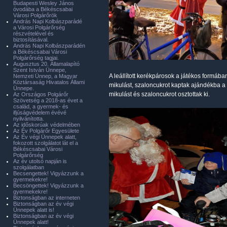
Budapesti Wesley János
óvodába a Békéscsabai
Városi Polgárőrök
András Napi Kolbászparádé
a Városi Polgárőrség
részvételével és
biztosításával.
András Napi Kolbászparádén
a Békéscsabai Városi
Polgárőrség tagjai.
Augusztus 20. Államalapító
Szent István Ünnepe,
A leállított kerékpárosok a játékos formába
Nemzeti Ünnep, a Magyar
Köztársaság Hivatalos Állami
mikulást, szaloncukrot kaptak ajándékba a 
Ünnepe.
mikulást és szaloncukrot osztottak ki.
Az Országos Polgárőr
Szövetség a 2018-as évet a
család, a gyermek- és
ifjúságvédelem évévé
nyilvánította.
Az időskorúak védelmében
Az Év Polgárőr Egyesülete
Az Év végi Ünnepek alatt,
fokozott szolgálatot lát el a
Békéscsabai Városi
Polgárőrség
Az év utolsó napján is
szolgálatban
Becsengettek! Vigyázzunk a
gyermekekre!
Becsöngettek! Vigyázzunk a
gyermekekre!
Biztonságban az interneten
Biztonságban az év végi
Ünnepek alatt is!
Biztonságban az év végi
Ünnepek alatt!