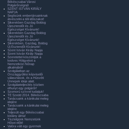
Békéscsabai Városi
Polgárőrségnél
SZENT ISTVÁN KIRÁLY
NAPJA
Segítsünk embertársainknak
átvészelni a téli időszakot!
Sikerekben Gazdag Boldog
Újesztendőt és Jó
Egészséget Kívánunk!
Sikerekben Gazdag Boldog
Újesztendőt és Jó
Egészséget Kívánunk!
Sikerekben, Gazdag, Boldog
Új Esztendőt Kívánunk!
Szent István Király Napja
Szent István Király Napja
Szeretettel köszöntjük a
kedves Hölgyeket a
Nemzetközi Nőnap
alkalmából!
Szolgálatban az
Országgyűlési képviselői
választások, és a Húsvéti
Ünnepek ideje alatt.
Szolgálatteljesítés közben
elhunyt egy polgárőr!
Szomorú szívvel tudatjuk!
TE Szedd 2014. Békéscsaba
Tanácsaink a kánikulai meleg
idejére
Tanácsaink a kánikulai meleg
idejére
Teljesült egy Békéscsabai
kislány álma!
Tisztelgünk Nemzetünk
Hősei előtt!
Valóra vált egy gyermek