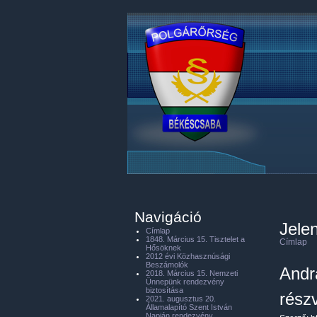
Navigáció
Jelen
Címlap
1848. Március 15. Tisztelet a
Címlap
Hősöknek
2012 évi Közhasznúsági
Beszámolók
Andr
2018. Március 15. Nemzeti
Ünnepünk rendezvény
biztosítása
részv
2021. augusztus 20.
Államalapító Szent István
Napján rendezvény