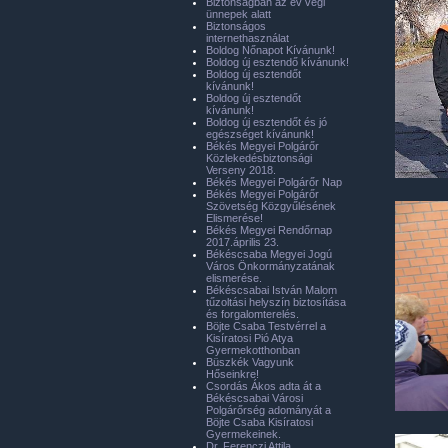
Biztonságban az év végi
ünnepek alatt
Biztonságos
internethasználat
Boldog Nőnapot Kívánunk!
Boldog új esztendő kívánunk!
Boldog új esztendőt
kívánunk!
Boldog új esztendőt
kívánunk!
Boldog új esztendőt és jó
egészséget kívánunk!
Békés Megyei Polgárőr
Közlekedésbiztonsági
Verseny 2018.
Békés Megyei Polgárőr Nap
Békés Megyei Polgárőr
Szövetség Közgyűlésének
Elismerése!
Békés Megyei Rendőrnap
2017.április 23.
Békéscsaba Megyei Jogú
Város Önkormányzatának
elismerése.
Békéscsabai István Malom
tűzoltási helyszín biztosítása
és forgalomterelés.
Böjte Csaba Testvérrel a
Kisíratosi Pió Atya
Gyermekotthonban
Büszkék Vagyunk
Hőseinkre!
Csordás Ákos adta át a
Békéscsabai Városi
Polgárőrség adományát a
Böjte Csaba Kisíratosi
Gyermekeinek.
Dr. Ferenczi Attila