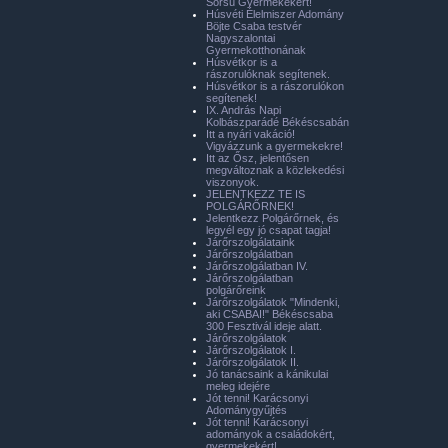
Sorsú Gyermekekért!
Húsvéti Élelmiszer Adomány
Böjte Csaba testvér
Nagyszalontai
Gyermekotthonának
Húsvétkor is a
rászorulóknak segítenek.
Húsvétkor is a rászorulókon
segítenek!
IX. András Napi
Kolbászparádé Békéscsabán
Itt a nyári vakáció!
Vigyázzunk a gyermekekre!
Itt az Ősz, jelentősen
megváltoznak a közlekedési
viszonyok.
JELENTKEZZ TE IS
POLGÁRŐRNEK!
Jelentkezz Polgárőrnek, és
legyél egy jó csapat tagja!
Járőrszolgálataink
Járőrszolgálatban
Járőrszolgálatban IV.
Járőrszolgálatban
polgárőreink
Járőrszolgálatok "Mindenki,
aki CSABAI!" Békéscsaba
300 Fesztivál ideje alatt.
Járőrszolgálatok
Járőrszolgálatok I.
Járőrszolgálatok II.
Jó tanácsaink a kánikulai
meleg idejére
Jót tenni! Karácsonyi
Adománygyűjtés
Jót tenni! Karácsonyi
adományok a családokért,
gyermekekért!