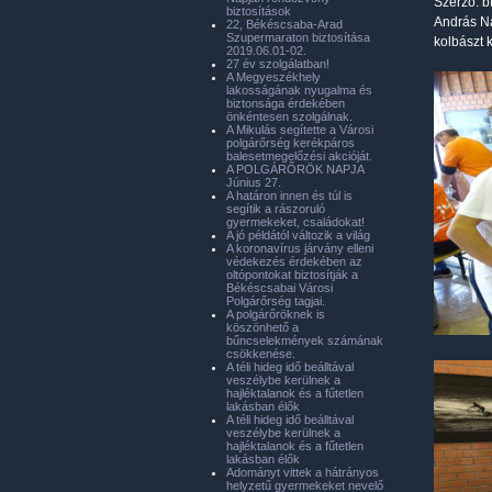
Szerző:
b
biztosítások
András Na
22, Békéscsaba-Arad
Szupermaraton biztosítása
kolbászt k
2019.06.01-02.
27 év szolgálatban!
A Megyeszékhely
lakosságának nyugalma és
biztonsága érdekében
önkéntesen szolgálnak.
A Mikulás segítette a Városi
polgárőrség kerékpáros
balesetmegelőzési akcióját.
A POLGÁRŐRÖK NAPJA
Június 27.
A határon innen és túl is
segítik a rászoruló
gyermekeket, családokat!
A jó példától változik a világ
A koronavírus járvány elleni
védekezés érdekében az
oltópontokat biztosítják a
Békéscsabai Városi
Polgárőrség tagjai.
A polgárőröknek is
köszönhető a
bűncselekmények számának
csökkenése.
A téli hideg idő beálltával
veszélybe kerülnek a
hajléktalanok és a fűtetlen
lakásban élők
A téli hideg idő beálltával
veszélybe kerülnek a
hajléktalanok és a fűtetlen
lakásban élők
Adományt vittek a hátrányos
helyzetű gyermekeket nevelő