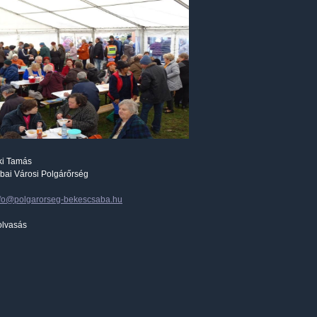
ki Tamás
bai Városi Polgárőrség
nfo@polgarorseg-bekescsaba.hu
olvasás