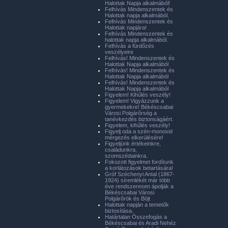
Halottak Napja alkalmából!
Felhívás Mindenszentek és
Halottak napja alkalmából.
Felhívás Mindenszentek és
Halottak napjára!
Felhívás Mindenszentek és
halottak napja alkalmából.
Felhívás a fürdőzés
veszélyeire
Felhívás! Mindenszentek és
Halottak Napja alkalmából
Felhívás! Mindenszentek és
Halottak Napja alkalmából
Felhívás! Mindenszentek és
Halottak Napja alkalmából
Figyelem! Kihűlés veszély!
Figyelem! Vigyázzunk a
gyermekekre! Békéscsabai
Városi Polgárőrség a
tanévkezdés biztonságáért.
Figyelem, kihűlés veszély!
Figyelj oda a szén-monoxid
mérgezés elkerülésére!
Figyeljünk értékeinkre,
családunkra,
szomszédainkra.
Fokozott figyelmet fordítunk
a korlátozások betartására!
Gróf Széchenyi Antal (1867-
1924) síremlékét már több
éve rendszeresen ápolják a
Békéscsabai Városi
Polgárőrök és Böjt
Halottak napján a temetők
biztosítása.
Határtalan Összefogás a
Békéscsabai és Aradi Nehéz