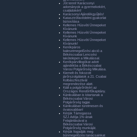
Jót tenni! Karácsonyi
adományok a gyermekekért,
családokért!
Karácsonyi Ajándékgyűjtés!
Katasztrófavédelmi gyakorlat
biztosítása
Kellemes Húsvéti Ünnepeket
Kívánunk
Kellemes Húsvéti Ünnepeket
Kívánunk
Kellemes Húsvéti Ünnepeket
Kívánunk!
Kerékpáros
balesetmegelőzési akció a
Békéscsabai Lencsési
lakótelepen a Mikulással.
Kerékpárvillogókat adott
ajándékba a Békéscsabai
Városi Polgárőrség Mikulása.
Kiemelt és fokozott
járőrszolgálatok a 21. Csabai
Kolbászfesztivál
megrendezése alatt.
Kiáll a polgárőrökért az
Országos Rendőrfőkapitány.
Kánikulában is kitartanak a
Békéscsabai Városi
Polgárőrség tagjai.
Kánikulában türelmesen és
óvatosabban!
Kérjük Támogassa
SZJ.Adója 1%-ának
Felajánlásával a
Békéscsabai Városi
Polgárőrség munkáját.
Kérjük fogadják meg
bűnmegelőzési tanácsainkat