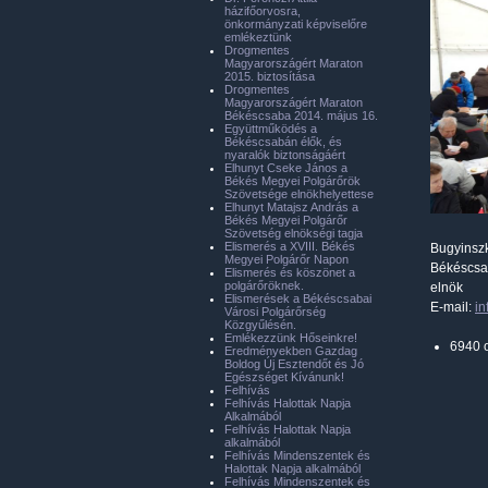
házifőorvosra,
önkormányzati képviselőre
emlékeztünk
Drogmentes
Magyarországért Maraton
2015. biztosítása
Drogmentes
Magyarországért Maraton
Békéscsaba 2014. május 16.
Együttműködés a
Békéscsabán élők, és
nyaralók biztonságáért
Elhunyt Cseke János a
Békés Megyei Polgárőrök
Szövetsége elnökhelyettese
Elhunyt Matajsz András a
Békés Megyei Polgárőr
Szövetség elnökségi tagja
Elismerés a XVIII. Békés
Bugyinsz
Megyei Polgárőr Napon
Békéscsa
Elismerés és köszönet a
polgárőröknek.
elnök
Elismerések a Békéscsabai
E-mail:
i
Városi Polgárőrség
Közgyűlésén.
Emlékezzünk Hőseinkre!
6940 
Eredményekben Gazdag
Boldog Új Esztendőt és Jó
Egészséget Kívánunk!
Felhívás
Felhívás Halottak Napja
Alkalmából
Felhívás Halottak Napja
alkalmából
Felhívás Mindenszentek és
Halottak Napja alkalmából
Felhívás Mindenszentek és