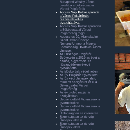
Budapesti Wesley János
óvodába a Békéscsabai
Városi Polgárőrök
András Napi Kolbászparádé
a Városi Polgárőrség
részvételével és
biztosításával.
András Napi Kolbászparádén
a Békéscsabai Városi
Polgárőrség tagjai.
Augusztus 20. Államalapító
Szent István Ünnepe,
Nemzeti Ünnep, a Magyar
Köztársaság Hivatalos Állami
Ünnepe.
Az Országos Polgárőr
Szövetség a 2018-as évet a
család, a gyermek- és
ifjúságvédelem évévé
nyilvánította.
Az időskorúak védelmében
Az Év Polgárőr Egyesülete
Az Év végi Ünnepek alatt,
fokozott szolgálatot lát el a
Békéscsabai Városi
Polgárőrség
Az év utolsó napján is
szolgálatban
Becsengettek! Vigyázzunk a
gyermekekre!
Becsöngettek! Vigyázzunk a
gyermekekre!
Biztonságban az interneten
Biztonságban az év végi
Ünnepek alatt is!
Biztonságban az év végi
Ünnepek alatt!