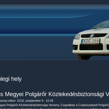
legi hely
s Megyei Polgárőr Közlekedésbiztonsági 
tamas
ekkor: 2018, szeptember 9 - 10:28
yei Polgárőr Közlekedésbiztonsági Verseny. Csapatban a Csabaszabadi Polgárőr