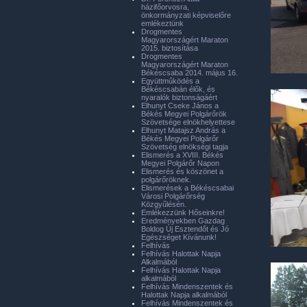
házifőorvosra,
önkormányzati képviselőre
emlékeztünk
Drogmentes
Magyarországért Maraton
2015. biztosítása
Drogmentes
Magyarországért Maraton
Békéscsaba 2014. május 16.
Együttműködés a
Békéscsabán élők, és
nyaralók biztonságáért
Elhunyt Cseke János a
Békés Megyei Polgárőrök
Szövetsége elnökhelyettese
Elhunyt Matajsz András a
Békés Megyei Polgárőr
Szövetség elnökségi tagja
Elismerés a XVIII. Békés
Megyei Polgárőr Napon
Elismerés és köszönet a
polgárőröknek.
Elismerések a Békéscsabai
Városi Polgárőrség
Közgyűlésén.
Emlékezzünk Hőseinkre!
Eredményekben Gazdag
Boldog Új Esztendőt és Jó
Egészséget Kívánunk!
Felhívás
Felhívás Halottak Napja
Alkalmából
Felhívás Halottak Napja
alkalmából
Felhívás Mindenszentek és
Halottak Napja alkalmából
Felhívás Mindenszentek és