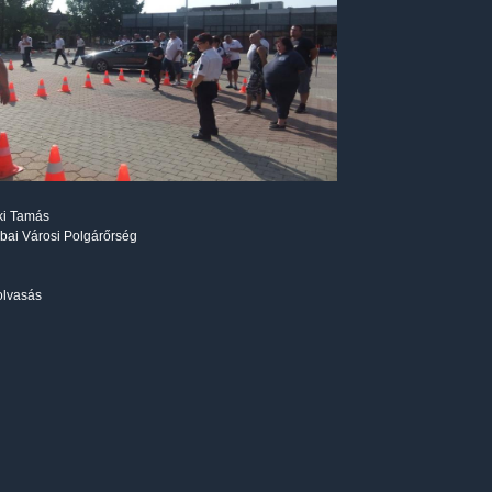
ki Tamás
bai Városi Polgárőrség
olvasás