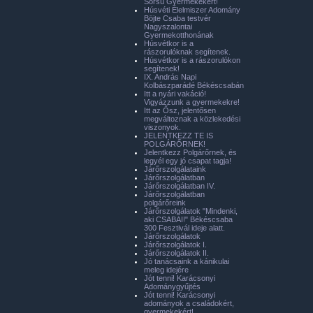
Sorsú Gyermekekért!
Húsvéti Élelmiszer Adomány
Böjte Csaba testvér
Nagyszalontai
Gyermekotthonának
Húsvétkor is a
rászorulóknak segítenek.
Húsvétkor is a rászorulókon
segítenek!
IX. András Napi
Kolbászparádé Békéscsabán
Itt a nyári vakáció!
Vigyázzunk a gyermekekre!
Itt az Ősz, jelentősen
megváltoznak a közlekedési
viszonyok.
JELENTKEZZ TE IS
POLGÁRŐRNEK!
Jelentkezz Polgárőrnek, és
legyél egy jó csapat tagja!
Járőrszolgálataink
Járőrszolgálatban
Járőrszolgálatban IV.
Járőrszolgálatban
polgárőreink
Járőrszolgálatok "Mindenki,
aki CSABAI!" Békéscsaba
300 Fesztivál ideje alatt.
Járőrszolgálatok
Járőrszolgálatok I.
Járőrszolgálatok II.
Jó tanácsaink a kánikulai
meleg idejére
Jót tenni! Karácsonyi
Adománygyűjtés
Jót tenni! Karácsonyi
adományok a családokért,
gyermekekért!