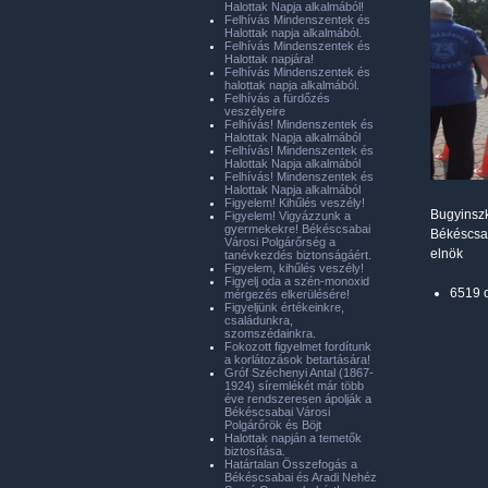
Halottak Napja alkalmából!
Felhívás Mindenszentek és
Halottak napja alkalmából.
Felhívás Mindenszentek és
Halottak napjára!
Felhívás Mindenszentek és
halottak napja alkalmából.
Felhívás a fürdőzés
veszélyeire
Felhívás! Mindenszentek és
Halottak Napja alkalmából
Felhívás! Mindenszentek és
Halottak Napja alkalmából
Felhívás! Mindenszentek és
Halottak Napja alkalmából
Figyelem! Kihűlés veszély!
Bugyinsz
Figyelem! Vigyázzunk a
gyermekekre! Békéscsabai
Békéscsa
Városi Polgárőrség a
elnök
tanévkezdés biztonságáért.
Figyelem, kihűlés veszély!
Figyelj oda a szén-monoxid
6519 
mérgezés elkerülésére!
Figyeljünk értékeinkre,
családunkra,
szomszédainkra.
Fokozott figyelmet fordítunk
a korlátozások betartására!
Gróf Széchenyi Antal (1867-
1924) síremlékét már több
éve rendszeresen ápolják a
Békéscsabai Városi
Polgárőrök és Böjt
Halottak napján a temetők
biztosítása.
Határtalan Összefogás a
Békéscsabai és Aradi Nehéz