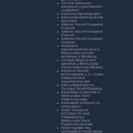
Jót tenni! Karácsonyi
adományok a gyermekekért,
családokért!
Karácsonyi Ajándékgyűjtés!
Katasztrófavédelmi gyakorlat
biztosítása
Kellemes Húsvéti Ünnepeket
Kívánunk
Kellemes Húsvéti Ünnepeket
Kívánunk
Kellemes Húsvéti Ünnepeket
Kívánunk!
Kerékpáros
balesetmegelőzési akció a
Békéscsabai Lencsési
lakótelepen a Mikulással.
Kerékpárvillogókat adott
ajándékba a Békéscsabai
Városi Polgárőrség Mikulása.
Kiemelt és fokozott
járőrszolgálatok a 21. Csabai
Kolbászfesztivál
megrendezése alatt.
Kiáll a polgárőrökért az
Országos Rendőrfőkapitány.
Kánikulában is kitartanak a
Békéscsabai Városi
Polgárőrség tagjai.
Kánikulában türelmesen és
óvatosabban!
Kérjük Támogassa
SZJ.Adója 1%-ának
Felajánlásával a
Békéscsabai Városi
Polgárőrség munkáját.
Kérjük fogadják meg
bűnmegelőzési tanácsainkat