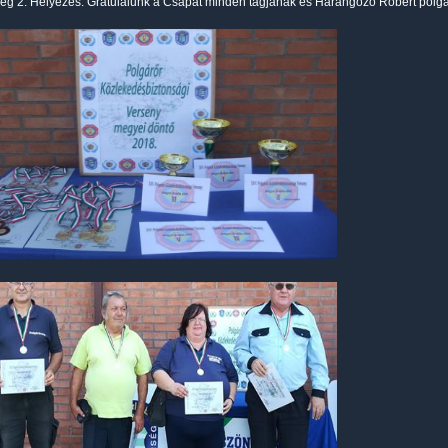
ég 2. Helyezés. Gratulálunk a Csapat minden tagjának és Harangozó Róbert polg