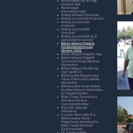
Biztonságban az év végi
ünnepek alatt
Biztonságos
internethasználat
Boldog Nőnapot Kívánunk!
Boldog új esztendő kívánunk!
Boldog új esztendőt
kívánunk!
Boldog új esztendőt
kívánunk!
Boldog új esztendőt és jó
egészséget kívánunk!
Békés Megyei Polgárőr
Közlekedésbiztonsági
Verseny 2018.
Békés Megyei Polgárőr Nap
Békés Megyei Polgárőr
Szövetség Közgyűlésének
Elismerése!
Békés Megyei Rendőrnap
2017.április 23.
Békéscsaba Megyei Jogú
Város Önkormányzatának
elismerése.
Békéscsabai István Malom
tűzoltási helyszín biztosítása
és forgalomterelés.
Böjte Csaba Testvérrel a
Kisíratosi Pió Atya
Gyermekotthonban
Büszkék Vagyunk
Hőseinkre!
Csordás Ákos adta át a
Békéscsabai Városi
Polgárőrség adományát a
Böjte Csaba Kisíratosi
Gyermekeinek.
Dr. Ferenczi Attila