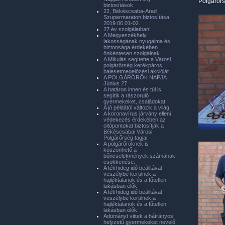
Polgárőrs
biztosítások
22, Békéscsaba-Arad
Szupermaraton biztosítása
2019.06.01-02.
27 év szolgálatban!
A Megyeszékhely
lakosságának nyugalma és
biztonsága érdekében
önkéntesen szolgálnak.
A Mikulás segítette a Városi
polgárőrség kerékpáros
balesetmegelőzési akcióját.
A POLGÁRŐRÖK NAPJA
Június 27.
A határon innen és túl is
segítik a rászoruló
gyermekeket, családokat!
A jó példától változik a világ
A koronavírus járvány elleni
védekezés érdekében az
oltópontokat biztosítják a
Békéscsabai Városi
Polgárőrség tagjai.
A polgárőröknek is
köszönhető a
bűncselekmények számának
csökkenése.
A téli hideg idő beálltával
veszélybe kerülnek a
hajléktalanok és a fűtetlen
lakásban élők
A téli hideg idő beálltával
veszélybe kerülnek a
hajléktalanok és a fűtetlen
lakásban élők
Adományt vittek a hátrányos
helyzetű gyermekeket nevelő