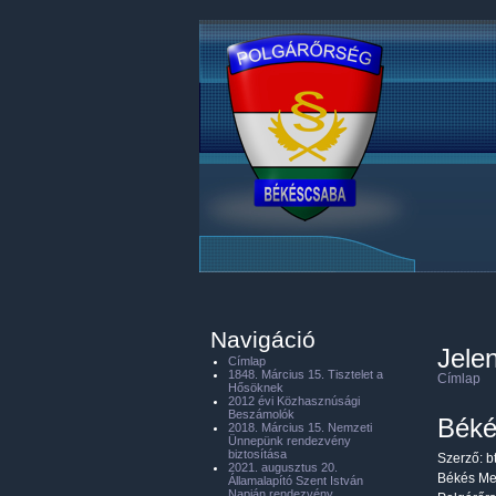
Navigáció
Jelen
Címlap
1848. Március 15. Tisztelet a
Címlap
Hősöknek
2012 évi Közhasznúsági
Beszámolók
Béké
2018. Március 15. Nemzeti
Ünnepünk rendezvény
biztosítása
Szerző:
b
2021. augusztus 20.
Békés Meg
Államalapító Szent István
Napján rendezvény