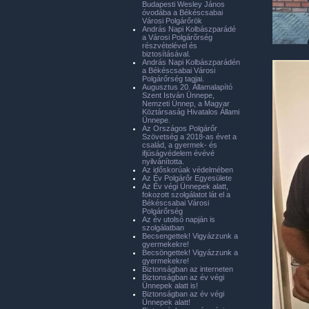
Budapesti Wesley János
óvodába a Békéscsabai
Városi Polgárőrök
András Napi Kolbászparádé
a Városi Polgárőrség
részvételével és
biztosításával.
András Napi Kolbászparádén
a Békéscsabai Városi
Polgárőrség tagjai.
Augusztus 20. Államalapító
Szent István Ünnepe,
Nemzeti Ünnep, a Magyar
Köztársaság Hivatalos Állami
Ünnepe.
Az Országos Polgárőr
Szövetség a 2018-as évet a
család, a gyermek- és
ifjúságvédelem évévé
nyilvánította.
Az időskorúak védelmében
Az Év Polgárőr Egyesülete
Az Év végi Ünnepek alatt,
fokozott szolgálatot lát el a
Békéscsabai Városi
Polgárőrség
Az év utolsó napján is
szolgálatban
Becsengettek! Vigyázzunk a
gyermekekre!
Becsöngettek! Vigyázzunk a
gyermekekre!
Biztonságban az interneten
Biztonságban az év végi
Ünnepek alatt is!
Biztonságban az év végi
Ünnepek alatt!