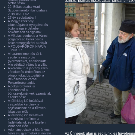
Szerző:
btamas
ekkor: 2015, január 5 - 19:
biztosítások
22, Békéscsaba-Arad
Szupermaraton biztosítása
2019.06.01-02.
27 év szolgálatban!
A Megyeszékhely
lakosságának nyugalma és
biztonsága érdekében
önkéntesen szolgálnak.
A Mikulás segítette a Városi
polgárőrség kerékpáros
balesetmegelőzési akcióját.
A POLGÁRŐRÖK NAPJA
Június 27.
A határon innen és túl is
segítik a rászoruló
gyermekeket, családokat!
A jó példától változik a világ
A koronavírus járvány elleni
védekezés érdekében az
oltópontokat biztosítják a
Békéscsabai Városi
Polgárőrség tagjai.
A polgárőröknek is
köszönhető a
bűncselekmények számának
csökkenése.
A téli hideg idő beálltával
veszélybe kerülnek a
hajléktalanok és a fűtetlen
lakásban élők
A téli hideg idő beálltával
veszélybe kerülnek a
hajléktalanok és a fűtetlen
lakásban élők
Adományt vittek a hátrányos
helyzetű gyermekeket nevelő
Az Ünnepek után is segítünk, és figyelemme