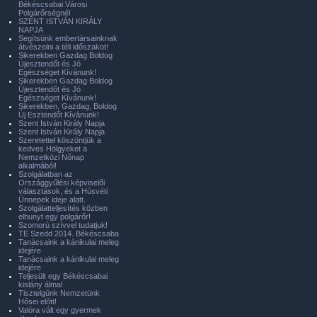
Békéscsabai Városi
Polgárőrségnél
SZENT ISTVÁN KIRÁLY
NAPJA
Segítsünk embertársainknak
átvészelni a téli időszakot!
Sikerekben Gazdag Boldog
Újesztendőt és Jó
Egészséget Kívánunk!
Sikerekben Gazdag Boldog
Újesztendőt és Jó
Egészséget Kívánunk!
Sikerekben, Gazdag, Boldog
Új Esztendőt Kívánunk!
Szent István Király Napja
Szent István Király Napja
Szeretettel köszöntjük a
kedves Hölgyeket a
Nemzetközi Nőnap
alkalmából!
Szolgálatban az
Országgyűlési képviselői
választások, és a Húsvéti
Ünnepek ideje alatt.
Szolgálatteljesítés közben
elhunyt egy polgárőr!
Szomorú szívvel tudatjuk!
TE Szedd 2014. Békéscsaba
Tanácsaink a kánikulai meleg
idejére
Tanácsaink a kánikulai meleg
idejére
Teljesült egy Békéscsabai
kislány álma!
Tisztelgünk Nemzetünk
Hősei előtt!
Valóra vált egy gyermek