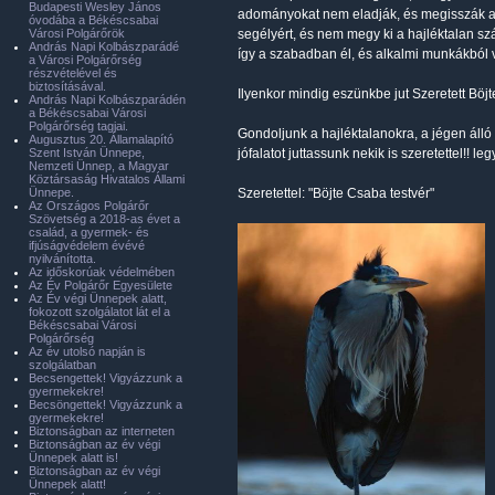
Budapesti Wesley János
adományokat nem eladják, és megisszák ann
óvodába a Békéscsabai
Városi Polgárőrök
segélyért, és nem megy ki a hajléktalan szá
András Napi Kolbászparádé
így a szabadban él, és alkalmi munkákból 
a Városi Polgárőrség
részvételével és
biztosításával.
Ilyenkor mindig eszünkbe jut Szeretett Böj
András Napi Kolbászparádén
a Békéscsabai Városi
Polgárőrség tagjai.
Gondoljunk a hajléktalanokra, a jégen ál
Augusztus 20. Államalapító
Szent István Ünnepe,
jófalatot juttassunk nekik is szeretettel!!
Nemzeti Ünnep, a Magyar
Köztársaság Hivatalos Állami
Ünnepe.
Szeretettel: "Böjte Csaba testvér"
Az Országos Polgárőr
Szövetség a 2018-as évet a
család, a gyermek- és
ifjúságvédelem évévé
nyilvánította.
Az időskorúak védelmében
Az Év Polgárőr Egyesülete
Az Év végi Ünnepek alatt,
fokozott szolgálatot lát el a
Békéscsabai Városi
Polgárőrség
Az év utolsó napján is
szolgálatban
Becsengettek! Vigyázzunk a
gyermekekre!
Becsöngettek! Vigyázzunk a
gyermekekre!
Biztonságban az interneten
Biztonságban az év végi
Ünnepek alatt is!
Biztonságban az év végi
Ünnepek alatt!