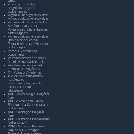
álma!
Veszélyes hulladék
begyűjtés, polgárőri
biztosítással.
Vigyázzunk a gyermekekre
Vigyázzunk a gyermekekre!
Vigyázzunk a gyermekekre!
Békéscsabai Városi
Polgárőrség a tanévkezdés
biztonságáért
Vigyázzunk a gyermekekre!
„Békéscsabai Városi
Polgárőrség a tanévkezdés
biztonságáért”
Városi Gyermeknap
biztosítása.
Vészhelyzetben segítenek
és fokozottan járőröznek
Vészhelyzetben végzett
közterületi szolgálatok
XII. Polgárőr Akadémia
XIV. alkalommal tartottak
kerékpáros
balesetmegelőzési célú
akciót a Lencsési
lakótelepen.
XVII. Békés Megyei Polgárőr
Nap
XXI. Békéscsaba – Arad –
Békéscsaba Szupermaraton
biztosítása.
XXIII. Országos Polgárőr
Nap
XXIII. Országos Polgárőrnap
Nyíregyházán.
XXIV. Országos Polgárőr
Nap és VII. Országos
Polgárőr Lovas szemle