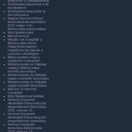
tanácsnok Úr támogatásával
Közlekedési jótanácsok a tél
közeledtével
Közlekedési tanácsaink az
őszi időszakra
Magyar Nemzeti Cirkusz
felvonulásának biztosítása
2015. május 1-én
Békéscsaba belvárosában
Merj újraéleszteni!
Mert jót tenni jó
Mikulás volt a segítője a
Békéscsabai Városi
Polgárőrség baleset-
megelőzési akciójának a
Lencsési Lakótelepen
Milyen esetben hívja a
segélyhívó számokat?
Mindenszentek és Halottak
napján a Békéscsabai
temetők biztosítása.
Mindenszentek és Halottak
napján a temetők biztosítása.
Mindenszentek és Halottak
napján temetők biztosítása.
Március 15 Nemzeti
Ünnepünk
Mély fájdalommal tudatjuk
Nemzeti Ünnepünk
Alkalmából Önkormányzati
Megemlékezés Biztosítása
2015. március 15.
Nemzeti Ünnepünk
alkalmából Önkormányzati
megemlékezés biztosítása
Nemzeti Ünnepünk
biztosítása Békéscsaba
2019. március 15.