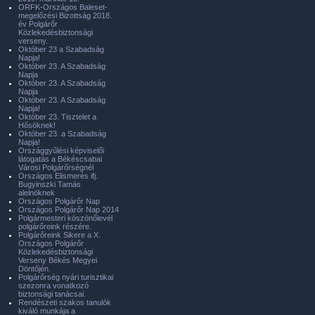
ORFK-Országos Baleset-
megelőzési Bizottság 2018.
év Polgárőr
Közlekedésbiztonsági
verseny.
Október 23 a Szabadság
Napja!
Október 23. A Szabadság
Napja
Október 23. A Szabadság
Napja
Október 23. A Szabadság
Napja!
Október 23. Tisztelet a
Hősöknek!
Október 23. a Szabadság
Napja!
Országgyűlési képviselői
látogatás a Békéscsabai
Városi Polgárőrségnél
Országos Elismerés ifj.
Bugyinszki Tamás
alelnöknek
Országos Polgárőr Nap
Országos Polgárőr Nap 2014
Polgármesteri köszönőlevél
polgárőreink részére.
Polgárőreink Sikere a X.
Országos Polgárőr
Közlekedésbiztonsági
Verseny Békés Megyei
Döntőjén.
Polgárőrség nyári turisztikai
szezonra vonatkozó
biztonsági tanácsai.
Rendészeti szakos tanulók
kiváló munkája a