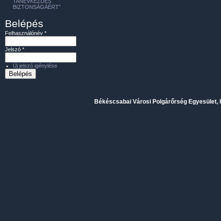
TANÉVKEZDÉS
BIZTONSÁGÁÉRT”
Belépés
Felhasználónév
*
Jelszó
*
Új jelszó igénylése
Békéscsabai Városi Polgárőrség Egyesület, H