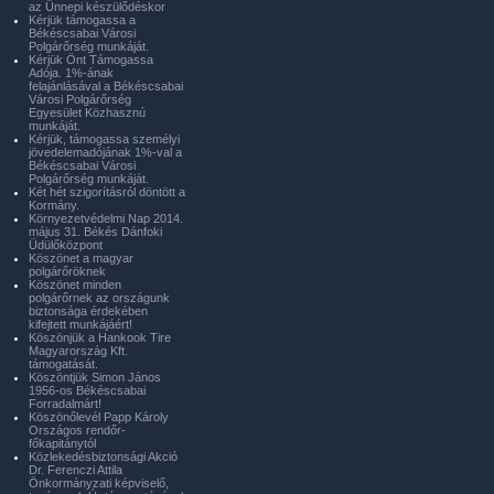
az Ünnepi készülődéskor
Kérjük támogassa a
Békéscsabai Városi
Polgárőrség munkáját.
Kérjük Önt Támogassa
Adója. 1%-ának
felajánlásával a Békéscsabai
Városi Polgárőrség
Egyesület Közhasznú
munkáját.
Kérjük, támogassa személyi
jövedelemadójának 1%-val a
Békéscsabai Városi
Polgárőrség munkáját.
Két hét szigorításról döntött a
Kormány.
Környezetvédelmi Nap 2014.
május 31. Békés Dánfoki
Üdülőközpont
Köszönet a magyar
polgárőröknek
Köszönet minden
polgárőrnek az országunk
biztonsága érdekében
kifejtett munkájáért!
Köszönjük a Hankook Tire
Magyarország Kft.
támogatását.
Köszöntjük Simon János
1956-os Békéscsabai
Forradalmárt!
Köszönőlevél Papp Károly
Országos rendőr-
főkapitánytól
Közlekedésbiztonsági Akció
Dr. Ferenczi Attila
Önkormányzati képviselő,