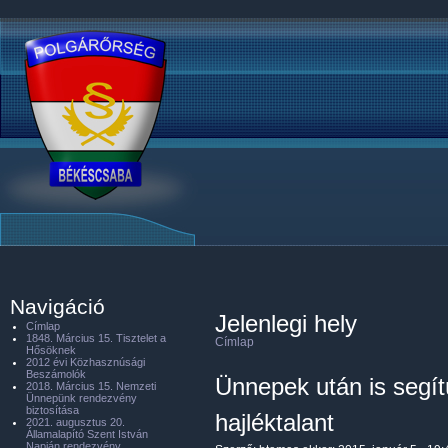
Navigáció
Jelenlegi hely
Címlap
1848. Március 15. Tisztelet a
Címlap
Hősöknek
2012 évi Közhasznúsági
Beszámolók
Ünnepek után is segít
2018. Március 15. Nemzeti
Ünnepünk rendezvény
biztosítása
hajléktalant
2021. augusztus 20.
Államalapító Szent István
Napján rendezvény