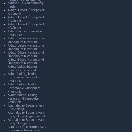
október 23. A szabadság
napja
Áldott Húsvéti Ünnepeket
Kívánunk
Áldott Húsvéti Ünnepeket
Kívánunk
Áldott Húsvéti Ünnepeket
Kívánunk
Áldott húsvéti ünnepeket
kívánunk!
Áldott, Békés Karácsonyi
Ünnepeket Kívánunk
Áldott, Békés Karácsonyi
Ünnepeket Kívánunk
Áldott, Békés Karácsonyi
Ünnepeket Kívánunk
Áldott, Békés Karácsonyi
Ünnepeket Kívánunk!
Áldott, békés húsvéti
ünnepeket kívánunk!
Áldott, békés, boldog
Karácsonyi Ünnepeket
kívánunk
Áldott, békés, boldog
Karácsonyi Ünnepeket
kívánunk
Áldott, békés, boldog
karácsonyi ünnepeket
kívánunk
Államalapító Szent István
Király Napja
Államalapító Szent István
Király Napja Augusztus 20.
Államalapító Szent István
Király Ünnepéhez
kapcsolódó, önkormányzati
programok biztosítása