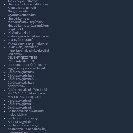
Sorsú Gyermekekért!
Húsvéti Élelmiszer Adomány
Böjte Csaba testvér
Nagyszalontai
Gyermekotthonának
Húsvétkor is a
rászorulóknak segítenek.
Húsvétkor is a rászorulókon
segítenek!
IX. András Napi
Kolbászparádé Békéscsabán
Itt a nyári vakáció!
Vigyázzunk a gyermekekre!
Itt az Ősz, jelentősen
megváltoznak a közlekedési
viszonyok.
JELENTKEZZ TE IS
POLGÁRŐRNEK!
Jelentkezz Polgárőrnek, és
legyél egy jó csapat tagja!
Járőrszolgálataink
Járőrszolgálatban
Járőrszolgálatban IV.
Járőrszolgálatban
polgárőreink
Járőrszolgálatok "Mindenki,
aki CSABAI!" Békéscsaba
300 Fesztivál ideje alatt.
Járőrszolgálatok
Járőrszolgálatok I.
Járőrszolgálatok II.
Jó tanácsaink a kánikulai
meleg idejére
Jót tenni! Karácsonyi
Adománygyűjtés
Jót tenni! Karácsonyi
adományok a családokért,
gyermekekért!