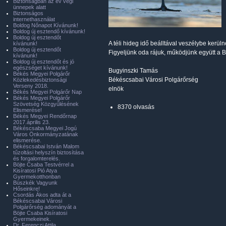
Biztonságban az év végi
ünnepek alatt
Biztonságos
internethasználat
Boldog Nőnapot Kívánunk!
Boldog új esztendő kívánunk!
Boldog új esztendőt
A téli hideg idő beálltával veszélybe kerüln
kívánunk!
Boldog új esztendőt
Figyeljünk oda rájuk, működjünk együtt a
kívánunk!
Boldog új esztendőt és jó
egészséget kívánunk!
Bugyinszki Tamás
Békés Megyei Polgárőr
Békéscsabai Városi Polgárőrség
Közlekedésbiztonsági
Verseny 2018.
elnök
Békés Megyei Polgárőr Nap
Békés Megyei Polgárőr
Szövetség Közgyűlésének
8370 olvasás
Elismerése!
Békés Megyei Rendőrnap
2017.április 23.
Békéscsaba Megyei Jogú
Város Önkormányzatának
elismerése.
Békéscsabai István Malom
tűzoltási helyszín biztosítása
és forgalomterelés.
Böjte Csaba Testvérrel a
Kisíratosi Pió Atya
Gyermekotthonban
Büszkék Vagyunk
Hőseinkre!
Csordás Ákos adta át a
Békéscsabai Városi
Polgárőrség adományát a
Böjte Csaba Kisíratosi
Gyermekeinek.
Dr. Ferenczi Attila