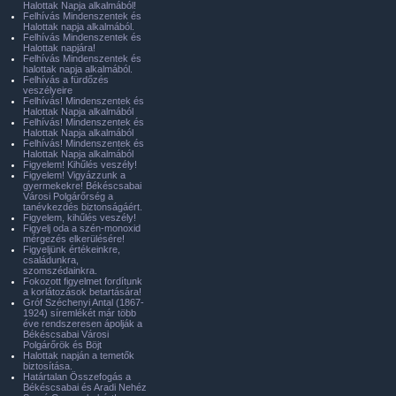
Halottak Napja alkalmából!
Felhívás Mindenszentek és
Halottak napja alkalmából.
Felhívás Mindenszentek és
Halottak napjára!
Felhívás Mindenszentek és
halottak napja alkalmából.
Felhívás a fürdőzés
veszélyeire
Felhívás! Mindenszentek és
Halottak Napja alkalmából
Felhívás! Mindenszentek és
Halottak Napja alkalmából
Felhívás! Mindenszentek és
Halottak Napja alkalmából
Figyelem! Kihűlés veszély!
Figyelem! Vigyázzunk a
gyermekekre! Békéscsabai
Városi Polgárőrség a
tanévkezdés biztonságáért.
Figyelem, kihűlés veszély!
Figyelj oda a szén-monoxid
mérgezés elkerülésére!
Figyeljünk értékeinkre,
családunkra,
szomszédainkra.
Fokozott figyelmet fordítunk
a korlátozások betartására!
Gróf Széchenyi Antal (1867-
1924) síremlékét már több
éve rendszeresen ápolják a
Békéscsabai Városi
Polgárőrök és Böjt
Halottak napján a temetők
biztosítása.
Határtalan Összefogás a
Békéscsabai és Aradi Nehéz