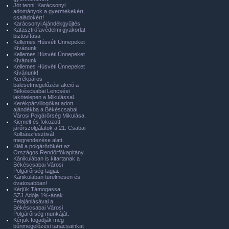
Jót tenni! Karácsonyi
adományok a gyermekekért,
családokért!
Karácsonyi Ajándékgyűjtés!
Katasztrófavédelmi gyakorlat
biztosítása
Kellemes Húsvéti Ünnepeket
Kívánunk
Kellemes Húsvéti Ünnepeket
Kívánunk
Kellemes Húsvéti Ünnepeket
Kívánunk!
Kerékpáros
balesetmegelőzési akció a
Békéscsabai Lencsési
lakótelepen a Mikulással.
Kerékpárvillogókat adott
ajándékba a Békéscsabai
Városi Polgárőrség Mikulása.
Kiemelt és fokozott
járőrszolgálatok a 21. Csabai
Kolbászfesztivál
megrendezése alatt.
Kiáll a polgárőrökért az
Országos Rendőrfőkapitány.
Kánikulában is kitartanak a
Békéscsabai Városi
Polgárőrség tagjai.
Kánikulában türelmesen és
óvatosabban!
Kérjük Támogassa
SZJ.Adója 1%-ának
Felajánlásával a
Békéscsabai Városi
Polgárőrség munkáját.
Kérjük fogadják meg
bűnmegelőzési tanácsainkat