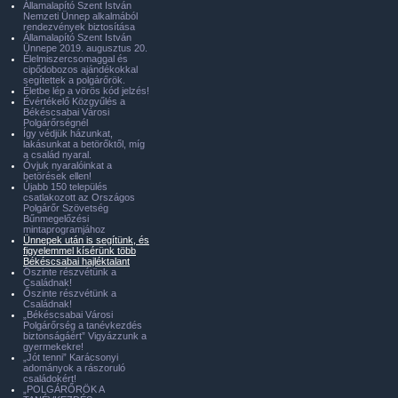
Államalapító Szent István
Nemzeti Ünnep alkalmából
rendezvények biztosítása
Államalapító Szent István
Ünnepe 2019. augusztus 20.
Élelmiszercsomaggal és
cipődobozos ajándékokkal
segítettek a polgárőrök.
Életbe lép a vörös kód jelzés!
Évértékelő Közgyűlés a
Békéscsabai Városi
Polgárőrségnél
Így védjük házunkat,
lakásunkat a betörőktől, míg
a család nyaral.
Óvjuk nyaralóinkat a
betörések ellen!
Újabb 150 település
csatlakozott az Országos
Polgárőr Szövetség
Bűnmegelőzési
mintaprogramjához
Ünnepek után is segítünk, és
figyelemmel kísérünk több
Békéscsabai hajléktalant
Őszinte részvétünk a
Családnak!
Őszinte részvétünk a
Családnak!
„Békéscsabai Városi
Polgárőrség a tanévkezdés
biztonságáért” Vigyázzunk a
gyermekekre!
„Jót tenni” Karácsonyi
adományok a rászoruló
családokért!
„POLGÁRŐRÖK A