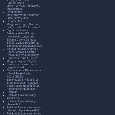
házifőorvosra,
önkormányzati képviselőre
emlékeztünk
Drogmentes
Magyarországért Maraton
2015. biztosítása
Drogmentes
Magyarországért Maraton
Békéscsaba 2014. május 16.
Együttműködés a
Békéscsabán élők, és
nyaralók biztonságáért
Elhunyt Cseke János a
Békés Megyei Polgárőrök
Szövetsége elnökhelyettese
Elhunyt Matajsz András a
Békés Megyei Polgárőr
Szövetség elnökségi tagja
Elismerés a XVIII. Békés
Megyei Polgárőr Napon
Elismerés és köszönet a
polgárőröknek.
Elismerések a Békéscsabai
Városi Polgárőrség
Közgyűlésén.
Emlékezzünk Hőseinkre!
Eredményekben Gazdag
Boldog Új Esztendőt és Jó
Egészséget Kívánunk!
Felhívás
Felhívás Halottak Napja
Alkalmából
Felhívás Halottak Napja
alkalmából
Felhívás Mindenszentek és
Halottak Napja alkalmából
Felhívás Mindenszentek és