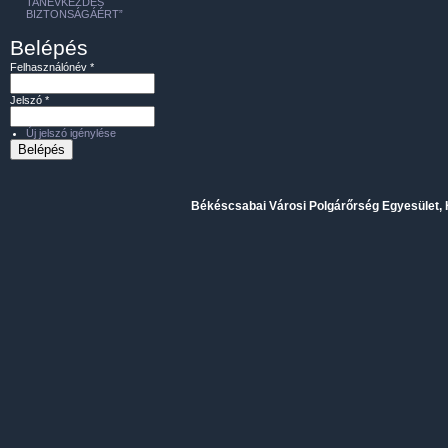
TANÉVKEZDÉS
BIZTONSÁGÁÉRT”
Belépés
Felhasználónév
*
Jelszó
*
Új jelszó igénylése
Békéscsabai Városi Polgárőrség Egyesület, H