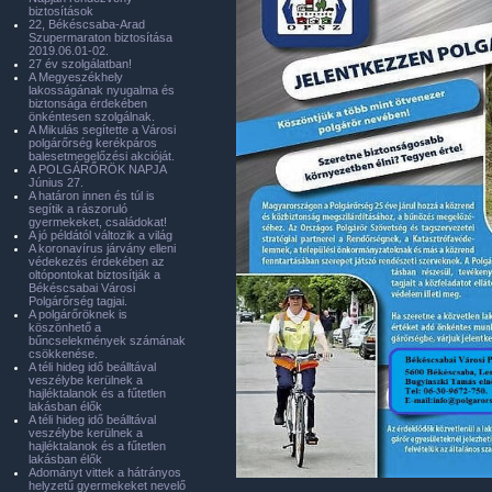
biztosítások
22, Békéscsaba-Arad
Szupermaraton biztosítása
2019.06.01-02.
27 év szolgálatban!
A Megyeszékhely
lakosságának nyugalma és
biztonsága érdekében
önkéntesen szolgálnak.
A Mikulás segítette a Városi
polgárőrség kerékpáros
balesetmegelőzési akcióját.
A POLGÁRŐRÖK NAPJA
Június 27.
A határon innen és túl is
segítik a rászoruló
gyermekeket, családokat!
A jó példától változik a világ
A koronavírus járvány elleni
védekezés érdekében az
oltópontokat biztosítják a
Békéscsabai Városi
Polgárőrség tagjai.
A polgárőröknek is
köszönhető a
bűncselekmények számának
csökkenése.
A téli hideg idő beálltával
veszélybe kerülnek a
hajléktalanok és a fűtetlen
lakásban élők
A téli hideg idő beálltával
veszélybe kerülnek a
hajléktalanok és a fűtetlen
lakásban élők
Adományt vittek a hátrányos
helyzetű gyermekeket nevelő