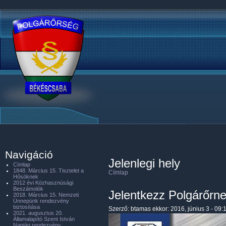
Navigáció
Jelenlegi hely
Címlap
1848. Március 15. Tisztelet a
Címlap
Hősöknek
2012 évi Közhasznúsági
Beszámolók
Jelentkezz Polgárőrnek
2018. Március 15. Nemzeti
Ünnepünk rendezvény
biztosítása
Szerző:
btamas
ekkor: 2016, június 3 - 09:
2021. augusztus 20.
Államalapító Szent István
Napján rendezvény