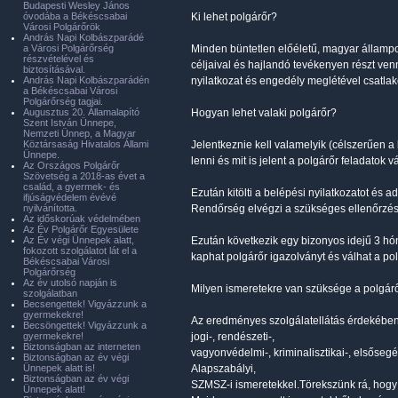
Budapesti Wesley János
óvodába a Békéscsabai
Ki lehet polgárőr?
Városi Polgárőrök
András Napi Kolbászparádé
a Városi Polgárőrség
Minden büntetlen előéletű, magyar állampol
részvételével és
céljaival és hajlandó tevékenyen részt ven
biztosításával.
András Napi Kolbászparádén
nyilatkozat és engedély meglétével csatlako
a Békéscsabai Városi
Polgárőrség tagjai.
Augusztus 20. Államalapító
Hogyan lehet valaki polgárőr?
Szent István Ünnepe,
Nemzeti Ünnep, a Magyar
Köztársaság Hivatalos Állami
Jelentkeznie kell valamelyik (célszerűen a 
Ünnepe.
lenni és mit is jelent a polgárőr feladatok v
Az Országos Polgárőr
Szövetség a 2018-as évet a
család, a gyermek- és
Ezután kitölti a belépési nyilatkozatot és a
ifjúságvédelem évévé
nyilvánította.
Rendőrség elvégzi a szükséges ellenőrzés
Az időskorúak védelmében
Az Év Polgárőr Egyesülete
Az Év végi Ünnepek alatt,
Ezután következik egy bizonyos idejű 3 hóna
fokozott szolgálatot lát el a
kaphat polgárőr igazolványt és válhat a pol
Békéscsabai Városi
Polgárőrség
Az év utolsó napján is
Milyen ismeretekre van szüksége a polgár
szolgálatban
Becsengettek! Vigyázzunk a
gyermekekre!
Az eredményes szolgálatellátás érdekében (
Becsöngettek! Vigyázzunk a
gyermekekre!
jogi-, rendészeti-,
Biztonságban az interneten
vagyonvédelmi-, kriminalisztikai-, elsősegél
Biztonságban az év végi
Ünnepek alatt is!
Alapszabályi,
Biztonságban az év végi
SZMSZ-i ismeretekkel.Törekszünk rá, hogy
Ünnepek alatt!