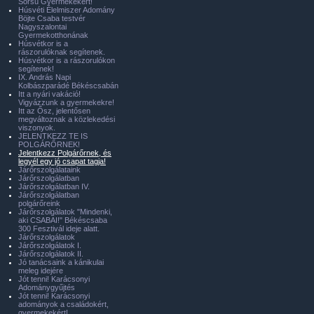
Sorsú Gyermekekért!
Húsvéti Élelmiszer Adomány
Böjte Csaba testvér
Nagyszalontai
Gyermekotthonának
Húsvétkor is a
rászorulóknak segítenek.
Húsvétkor is a rászorulókon
segítenek!
IX. András Napi
Kolbászparádé Békéscsabán
Itt a nyári vakáció!
Vigyázzunk a gyermekekre!
Itt az Ősz, jelentősen
megváltoznak a közlekedési
viszonyok.
JELENTKEZZ TE IS
POLGÁRŐRNEK!
Jelentkezz Polgárőrnek, és
legyél egy jó csapat tagja!
Járőrszolgálataink
Járőrszolgálatban
Járőrszolgálatban IV.
Járőrszolgálatban
polgárőreink
Járőrszolgálatok "Mindenki,
aki CSABAI!" Békéscsaba
300 Fesztivál ideje alatt.
Járőrszolgálatok
Járőrszolgálatok I.
Járőrszolgálatok II.
Jó tanácsaink a kánikulai
meleg idejére
Jót tenni! Karácsonyi
Adománygyűjtés
Jót tenni! Karácsonyi
adományok a családokért,
gyermekekért!