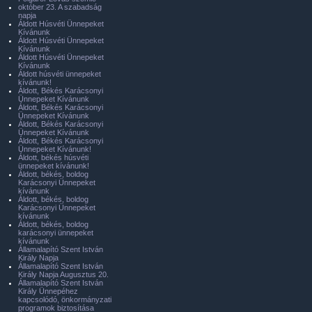
október 23. A szabadság
napja
Áldott Húsvéti Ünnepeket
Kívánunk
Áldott Húsvéti Ünnepeket
Kívánunk
Áldott Húsvéti Ünnepeket
Kívánunk
Áldott húsvéti ünnepeket
kívánunk!
Áldott, Békés Karácsonyi
Ünnepeket Kívánunk
Áldott, Békés Karácsonyi
Ünnepeket Kívánunk
Áldott, Békés Karácsonyi
Ünnepeket Kívánunk
Áldott, Békés Karácsonyi
Ünnepeket Kívánunk!
Áldott, békés húsvéti
ünnepeket kívánunk!
Áldott, békés, boldog
Karácsonyi Ünnepeket
kívánunk
Áldott, békés, boldog
Karácsonyi Ünnepeket
kívánunk
Áldott, békés, boldog
karácsonyi ünnepeket
kívánunk
Államalapító Szent István
Király Napja
Államalapító Szent István
Király Napja Augusztus 20.
Államalapító Szent István
Király Ünnepéhez
kapcsolódó, önkormányzati
programok biztosítása