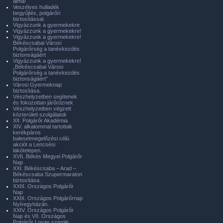
álma!
Veszélyes hulladék
begyűjtés, polgárőri
biztosítással.
Vigyázzunk a gyermekekre
Vigyázzunk a gyermekekre!
Vigyázzunk a gyermekekre!
Békéscsabai Városi
Polgárőrség a tanévkezdés
biztonságáért
Vigyázzunk a gyermekekre!
„Békéscsabai Városi
Polgárőrség a tanévkezdés
biztonságáért”
Városi Gyermeknap
biztosítása.
Vészhelyzetben segítenek
és fokozottan járőröznek
Vészhelyzetben végzett
közterületi szolgálatok
XII. Polgárőr Akadémia
XIV. alkalommal tartottak
kerékpáros
balesetmegelőzési célú
akciót a Lencsési
lakótelepen.
XVII. Békés Megyei Polgárőr
Nap
XXI. Békéscsaba – Arad –
Békéscsaba Szupermaraton
biztosítása.
XXIII. Országos Polgárőr
Nap
XXIII. Országos Polgárőrnap
Nyíregyházán.
XXIV. Országos Polgárőr
Nap és VII. Országos
Polgárőr Lovas szemle