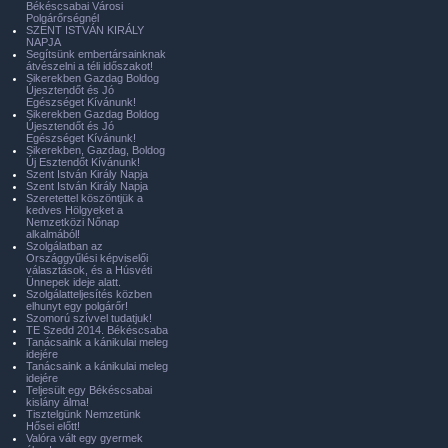
Békéscsabai Városi
Polgárőrségnél
SZENT ISTVÁN KIRÁLY
NAPJA
Segítsünk embertársainknak
átvészelni a téli időszakot!
Sikerekben Gazdag Boldog
Újesztendőt és Jó
Egészséget Kívánunk!
Sikerekben Gazdag Boldog
Újesztendőt és Jó
Egészséget Kívánunk!
Sikerekben, Gazdag, Boldog
Új Esztendőt Kívánunk!
Szent István Király Napja
Szent István Király Napja
Szeretettel köszöntjük a
kedves Hölgyeket a
Nemzetközi Nőnap
alkalmából!
Szolgálatban az
Országgyűlési képviselői
választások, és a Húsvéti
Ünnepek ideje alatt.
Szolgálatteljesítés közben
elhunyt egy polgárőr!
Szomorú szívvel tudatjuk!
TE Szedd 2014. Békéscsaba
Tanácsaink a kánikulai meleg
idejére
Tanácsaink a kánikulai meleg
idejére
Teljesült egy Békéscsabai
kislány álma!
Tisztelgünk Nemzetünk
Hősei előtt!
Valóra vált egy gyermek