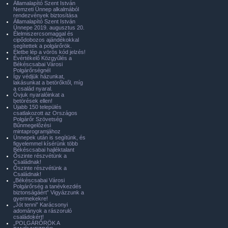
Államalapító Szent István
Nemzeti Ünnep alkalmából
rendezvények biztosítása
Államalapító Szent István
Ünnepe 2019. augusztus 20.
Élelmiszercsomaggal és
cipődobozos ajándékokkal
segítettek a polgárőrök.
Életbe lép a vörös kód jelzés!
Évértékelő Közgyűlés a
Békéscsabai Városi
Polgárőrségnél
Így védjük házunkat,
lakásunkat a betörőktől, míg
a család nyaral.
Óvjuk nyaralóinkat a
betörések ellen!
Újabb 150 település
csatlakozott az Országos
Polgárőr Szövetség
Bűnmegelőzési
mintaprogramjához
Ünnepek után is segítünk, és
figyelemmel kísérünk több
Békéscsabai hajléktalant
Őszinte részvétünk a
Családnak!
Őszinte részvétünk a
Családnak!
„Békéscsabai Városi
Polgárőrség a tanévkezdés
biztonságáért” Vigyázzunk a
gyermekekre!
„Jót tenni” Karácsonyi
adományok a rászoruló
családokért!
„POLGÁRŐRÖK A