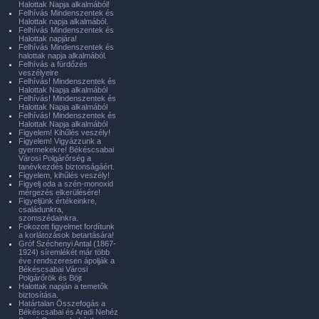
Halottak Napja alkalmából!
Felhívás Mindenszentek és
Halottak napja alkalmából.
Felhívás Mindenszentek és
Halottak napjára!
Felhívás Mindenszentek és
halottak napja alkalmából.
Felhívás a fürdőzés
veszélyeire
Felhívás! Mindenszentek és
Halottak Napja alkalmából
Felhívás! Mindenszentek és
Halottak Napja alkalmából
Felhívás! Mindenszentek és
Halottak Napja alkalmából
Figyelem! Kihűlés veszély!
Figyelem! Vigyázzunk a
gyermekekre! Békéscsabai
Városi Polgárőrség a
tanévkezdés biztonságáért.
Figyelem, kihűlés veszély!
Figyelj oda a szén-monoxid
mérgezés elkerülésére!
Figyeljünk értékeinkre,
családunkra,
szomszédainkra.
Fokozott figyelmet fordítunk
a korlátozások betartására!
Gróf Széchenyi Antal (1867-
1924) síremlékét már több
éve rendszeresen ápolják a
Békéscsabai Városi
Polgárőrök és Böjt
Halottak napján a temetők
biztosítása.
Határtalan Összefogás a
Békéscsabai és Aradi Nehéz