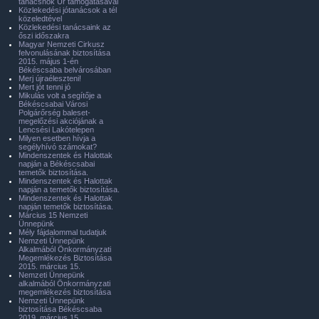
tanácsnok Úr támogatásával
Közlekedési jótanácsok a tél
közeledtével
Közlekedési tanácsaink az
őszi időszakra
Magyar Nemzeti Cirkusz
felvonulásának biztosítása
2015. május 1-én
Békéscsaba belvárosában
Merj újraéleszteni!
Mert jót tenni jó
Mikulás volt a segítője a
Békéscsabai Városi
Polgárőrség baleset-
megelőzési akciójának a
Lencsési Lakótelepen
Milyen esetben hívja a
segélyhívó számokat?
Mindenszentek és Halottak
napján a Békéscsabai
temetők biztosítása.
Mindenszentek és Halottak
napján a temetők biztosítása.
Mindenszentek és Halottak
napján temetők biztosítása.
Március 15 Nemzeti
Ünnepünk
Mély fájdalommal tudatjuk
Nemzeti Ünnepünk
Alkalmából Önkormányzati
Megemlékezés Biztosítása
2015. március 15.
Nemzeti Ünnepünk
alkalmából Önkormányzati
megemlékezés biztosítása
Nemzeti Ünnepünk
biztosítása Békéscsaba
2019. március 15.