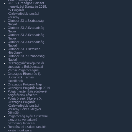
ORFK-Országos Baleset-
megelőzési Bizottság 2018.
év Polgárőr
Közlekedésbiztonsági
verseny.
Október 23 a Szabadság
Napja!
Október 23. A Szabadság
Napja
Október 23. A Szabadság
Napja
Október 23. A Szabadság
Napja!
Október 23. Tisztelet a
Hősöknek!
Október 23. a Szabadság
Napja!
Országgyűlési képviselői
látogatás a Békéscsabai
Városi Polgárőrségnél
Országos Elismerés ifj.
Bugyinszki Tamás
alelnöknek
Országos Polgárőr Nap
Országos Polgárőr Nap 2014
Polgármesteri köszönőlevél
polgárőreink részére.
Polgárőreink Sikere a X.
Országos Polgárőr
Közlekedésbiztonsági
Verseny Békés Megyei
Döntőjén.
Polgárőrség nyári turisztikai
szezonra vonatkozó
biztonsági tanácsai.
Rendészeti szakos tanulók
kiváló munkája a