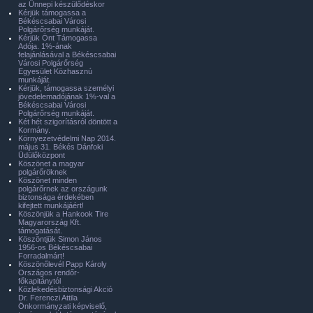
az Ünnepi készülődéskor
Kérjük támogassa a
Békéscsabai Városi
Polgárőrség munkáját.
Kérjük Önt Támogassa
Adója. 1%-ának
felajánlásával a Békéscsabai
Városi Polgárőrség
Egyesület Közhasznú
munkáját.
Kérjük, támogassa személyi
jövedelemadójának 1%-val a
Békéscsabai Városi
Polgárőrség munkáját.
Két hét szigorításról döntött a
Kormány.
Környezetvédelmi Nap 2014.
május 31. Békés Dánfoki
Üdülőközpont
Köszönet a magyar
polgárőröknek
Köszönet minden
polgárőrnek az országunk
biztonsága érdekében
kifejtett munkájáért!
Köszönjük a Hankook Tire
Magyarország Kft.
támogatását.
Köszöntjük Simon János
1956-os Békéscsabai
Forradalmárt!
Köszönőlevél Papp Károly
Országos rendőr-
főkapitánytól
Közlekedésbiztonsági Akció
Dr. Ferenczi Attila
Önkormányzati képviselő,