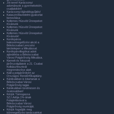
Jót tenni! Karácsonyi
adományok a gyermekekért,
családokért!
Karácsonyi Ajándékgyűjtés!
Katasztrófavédelmi gyakorlat
biztosítása
Kellemes Húsvéti Ünnepeket
Kívánunk
Kellemes Húsvéti Ünnepeket
Kívánunk
Kellemes Húsvéti Ünnepeket
Kívánunk!
Kerékpáros
balesetmegelőzési akció a
Békéscsabai Lencsési
lakótelepen a Mikulással.
Kerékpárvillogókat adott
ajándékba a Békéscsabai
Városi Polgárőrség Mikulása.
Kiemelt és fokozott
járőrszolgálatok a 21. Csabai
Kolbászfesztivál
megrendezése alatt.
Kiáll a polgárőrökért az
Országos Rendőrfőkapitány.
Kánikulában is kitartanak a
Békéscsabai Városi
Polgárőrség tagjai.
Kánikulában türelmesen és
óvatosabban!
Kérjük Támogassa
SZJ.Adója 1%-ának
Felajánlásával a
Békéscsabai Városi
Polgárőrség munkáját.
Kérjük fogadják meg
bűnmegelőzési tanácsainkat