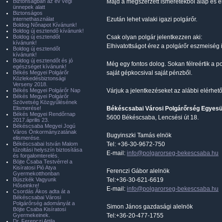
Biztonságban az év végi
Majd a megszerzett ismeretekből alap és em
ünnepek alatt
Biztonságos
internethasználat
Ezután lehet valaki igazi polgárőr.
Boldog Nőnapot Kívánunk!
Boldog új esztendő kívánunk!
Boldog új esztendőt
Csak olyan polgár jelentkezzen aki:
kívánunk!
Elhivatottságot érez a polgárőr eszmeiség ir
Boldog új esztendőt
kívánunk!
Boldog új esztendőt és jó
Még egy fontos dolog. Sokan félreértik a 
egészséget kívánunk!
Békés Megyei Polgárőr
saját gépkocsival saját pénzből.
Közlekedésbiztonsági
Verseny 2018.
Békés Megyei Polgárőr Nap
Várjuk a jelentkezéseket az alábbi elérhet
Békés Megyei Polgárőr
Szövetség Közgyűlésének
Elismerése!
Békéscsabai Városi Polgárőrség Egyesü
Békés Megyei Rendőrnap
5600 Békéscsaba, Lencsési út 18.
2017.április 23.
Békéscsaba Megyei Jogú
Város Önkormányzatának
Bugyinszki Tamás elnök
elismerése.
Békéscsabai István Malom
Tel: +36-30-9672-750
tűzoltási helyszín biztosítása
E-mail:
info@polgarorseg-bekescsaba.hu
és forgalomterelés.
Böjte Csaba Testvérrel a
Kisíratosi Pió Atya
Ferenczi Gábor alelnök
Gyermekotthonban
Büszkék Vagyunk
Tel:+36-30-621-6619
Hőseinkre!
E-mail:
info@polgarorseg-bekescsaba.hu
Csordás Ákos adta át a
Békéscsabai Városi
Polgárőrség adományát a
Simon János gazdasági alelnök
Böjte Csaba Kisíratosi
Gyermekeinek.
Tel:+36-20-477-1755
Dr. Ferenczi Attila