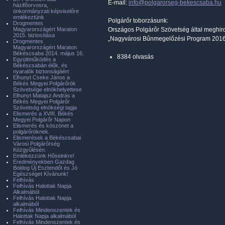
E-mail:
info@polgarorseg-bekescsaba.hu
házifőorvosra,
önkormányzati képviselőre
emlékeztünk
Polgárőr toborzásunk:
Drogmentes
Magyarországért Maraton
Országos Polgárőr Szövetség által meghird
2015. biztosítása
„Nagyvárosi Bűnmegelőzési Program 2016-2
Drogmentes
Magyarországért Maraton
Békéscsaba 2014. május 16.
8384 olvasás
Együttműködés a
Békéscsabán élők, és
nyaralók biztonságáért
Elhunyt Cseke János a
Békés Megyei Polgárőrök
Szövetsége elnökhelyettese
Elhunyt Matajsz András a
Békés Megyei Polgárőr
Szövetség elnökségi tagja
Elismerés a XVIII. Békés
Megyei Polgárőr Napon
Elismerés és köszönet a
polgárőröknek.
Elismerések a Békéscsabai
Városi Polgárőrség
Közgyűlésén.
Emlékezzünk Hőseinkre!
Eredményekben Gazdag
Boldog Új Esztendőt és Jó
Egészséget Kívánunk!
Felhívás
Felhívás Halottak Napja
Alkalmából
Felhívás Halottak Napja
alkalmából
Felhívás Mindenszentek és
Halottak Napja alkalmából
Felhívás Mindenszentek és