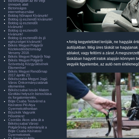
Biztonságban az év végi
ünnepek alatt
Biztonságos
internethasználat
Boldog Nőnapot Kívánunk!
Boldog új esztendő kívánunk!
Boldog új esztendőt
kívánunk!
Boldog új esztendőt
kívánunk!
Boldog új esztendőt és jó
egészséget kívánunk!
• Amíg kegyeletüket leróják, ne hagyják ért
Békés Megyei Polgárőr
autójukban. Még üres táskát se hagyjanak a
Közlekedésbiztonsági
Verseny 2018.
ablakot, vagy feltörni a zárat. A megszerze
Békés Megyei Polgárőr Nap
táskában hagyott iratok alapján könnyen be 
Békés Megyei Polgárőr
Szövetség Közgyűlésének
vegyék figyelembe, az autó nem értékmegő
Elismerése!
Békés Megyei Rendőrnap
2017.április 23.
Békéscsaba Megyei Jogú
Város Önkormányzatának
elismerése.
Békéscsabai István Malom
tűzoltási helyszín biztosítása
és forgalomterelés.
Böjte Csaba Testvérrel a
Kisíratosi Pió Atya
Gyermekotthonban
Büszkék Vagyunk
Hőseinkre!
Csordás Ákos adta át a
Békéscsabai Városi
Polgárőrség adományát a
Böjte Csaba Kisíratosi
Gyermekeinek.
Dr. Ferenczi Attila