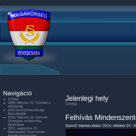
Navigáció
Jelenlegi hely
Címlap
1848. Március 15. Tisztelet a
Címlap
Hősöknek
2012 évi Közhasznúsági
Beszámolók
Felhívás Mindenszent
2018. Március 15. Nemzeti
Ünnepünk rendezvény
biztosítása
Szerző:
btamas
ekkor: 2014, október 24 - 
2021. augusztus 20.
Államalapító Szent István
Napján rendezvény