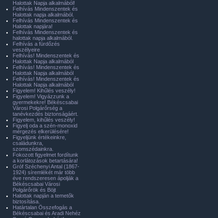
Halottak Napja alkalmából!
Felhívás Mindenszentek és
Halottak napja alkalmából.
Felhívás Mindenszentek és
Halottak napjára!
Felhívás Mindenszentek és
halottak napja alkalmából.
Felhívás a fürdőzés
veszélyeire
Felhívás! Mindenszentek és
Halottak Napja alkalmából
Felhívás! Mindenszentek és
Halottak Napja alkalmából
Felhívás! Mindenszentek és
Halottak Napja alkalmából
Figyelem! Kihűlés veszély!
Figyelem! Vigyázzunk a
gyermekekre! Békéscsabai
Városi Polgárőrség a
tanévkezdés biztonságáért.
Figyelem, kihűlés veszély!
Figyelj oda a szén-monoxid
mérgezés elkerülésére!
Figyeljünk értékeinkre,
családunkra,
szomszédainkra.
Fokozott figyelmet fordítunk
a korlátozások betartására!
Gróf Széchenyi Antal (1867-
1924) síremlékét már több
éve rendszeresen ápolják a
Békéscsabai Városi
Polgárőrök és Böjt
Halottak napján a temetők
biztosítása.
Határtalan Összefogás a
Békéscsabai és Aradi Nehéz