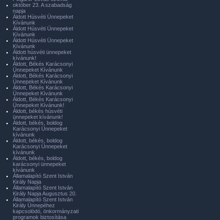
október 23. A szabadság
napja
Áldott Húsvéti Ünnepeket
Kívánunk
Áldott Húsvéti Ünnepeket
Kívánunk
Áldott Húsvéti Ünnepeket
Kívánunk
Áldott húsvéti ünnepeket
kívánunk!
Áldott, Békés Karácsonyi
Ünnepeket Kívánunk
Áldott, Békés Karácsonyi
Ünnepeket Kívánunk
Áldott, Békés Karácsonyi
Ünnepeket Kívánunk
Áldott, Békés Karácsonyi
Ünnepeket Kívánunk!
Áldott, békés húsvéti
ünnepeket kívánunk!
Áldott, békés, boldog
Karácsonyi Ünnepeket
kívánunk
Áldott, békés, boldog
Karácsonyi Ünnepeket
kívánunk
Áldott, békés, boldog
karácsonyi ünnepeket
kívánunk
Államalapító Szent István
Király Napja
Államalapító Szent István
Király Napja Augusztus 20.
Államalapító Szent István
Király Ünnepéhez
kapcsolódó, önkormányzati
programok biztosítása