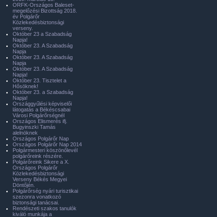
ORFK-Országos Baleset-
megelőzési Bizottság 2018.
év Polgárőr
Közlekedésbiztonsági
verseny.
Október 23 a Szabadság
Napja!
Október 23. A Szabadság
Napja
Október 23. A Szabadság
Napja
Október 23. A Szabadság
Napja!
Október 23. Tisztelet a
Hősöknek!
Október 23. a Szabadság
Napja!
Országgyűlési képviselői
látogatás a Békéscsabai
Városi Polgárőrségnél
Országos Elismerés ifj.
Bugyinszki Tamás
alelnöknek
Országos Polgárőr Nap
Országos Polgárőr Nap 2014
Polgármesteri köszönőlevél
polgárőreink részére.
Polgárőreink Sikere a X.
Országos Polgárőr
Közlekedésbiztonsági
Verseny Békés Megyei
Döntőjén.
Polgárőrség nyári turisztikai
szezonra vonatkozó
biztonsági tanácsai.
Rendészeti szakos tanulók
kiváló munkája a