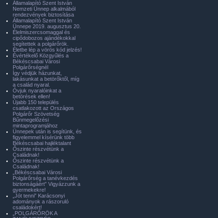
Államalapító Szent István
Nemzeti Ünnep alkalmából
rendezvények biztosítása
Államalapító Szent István
Ünnepe 2019. augusztus 20.
Élelmiszercsomaggal és
cipődobozos ajándékokkal
segítettek a polgárőrök.
Életbe lép a vörös kód jelzés!
Évértékelő Közgyűlés a
Békéscsabai Városi
Polgárőrségnél
Így védjük házunkat,
lakásunkat a betörőktől, míg
a család nyaral.
Óvjuk nyaralóinkat a
betörések ellen!
Újabb 150 település
csatlakozott az Országos
Polgárőr Szövetség
Bűnmegelőzési
mintaprogramjához
Ünnepek után is segítünk, és
figyelemmel kísérünk több
Békéscsabai hajléktalant
Őszinte részvétünk a
Családnak!
Őszinte részvétünk a
Családnak!
„Békéscsabai Városi
Polgárőrség a tanévkezdés
biztonságáért” Vigyázzunk a
gyermekekre!
„Jót tenni” Karácsonyi
adományok a rászoruló
családokért!
„POLGÁRŐRÖK A