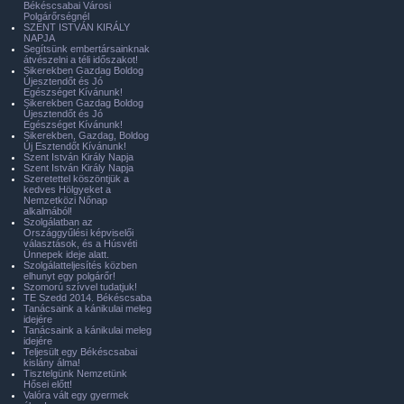
Békéscsabai Városi
Polgárőrségnél
SZENT ISTVÁN KIRÁLY
NAPJA
Segítsünk embertársainknak
átvészelni a téli időszakot!
Sikerekben Gazdag Boldog
Újesztendőt és Jó
Egészséget Kívánunk!
Sikerekben Gazdag Boldog
Újesztendőt és Jó
Egészséget Kívánunk!
Sikerekben, Gazdag, Boldog
Új Esztendőt Kívánunk!
Szent István Király Napja
Szent István Király Napja
Szeretettel köszöntjük a
kedves Hölgyeket a
Nemzetközi Nőnap
alkalmából!
Szolgálatban az
Országgyűlési képviselői
választások, és a Húsvéti
Ünnepek ideje alatt.
Szolgálatteljesítés közben
elhunyt egy polgárőr!
Szomorú szívvel tudatjuk!
TE Szedd 2014. Békéscsaba
Tanácsaink a kánikulai meleg
idejére
Tanácsaink a kánikulai meleg
idejére
Teljesült egy Békéscsabai
kislány álma!
Tisztelgünk Nemzetünk
Hősei előtt!
Valóra vált egy gyermek