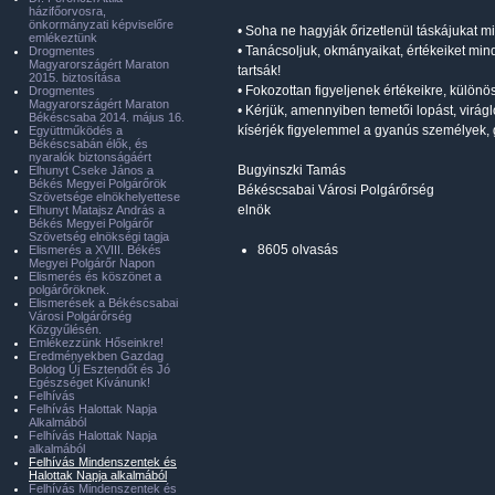
házifőorvosra,
önkormányzati képviselőre
• Soha ne hagyják őrizetlenül táskájukat m
emlékeztünk
• Tanácsoljuk, okmányaikat, értékeiket mind
Drogmentes
Magyarországért Maraton
tartsák!
2015. biztosítása
• Fokozottan figyeljenek értékeikre, külö
Drogmentes
Magyarországért Maraton
• Kérjük, amennyiben temetői lopást, virágl
Békéscsaba 2014. május 16.
kísérjék figyelemmel a gyanús személyek, 
Együttműködés a
Békéscsabán élők, és
nyaralók biztonságáért
Bugyinszki Tamás
Elhunyt Cseke János a
Békés Megyei Polgárőrök
Békéscsabai Városi Polgárőrség
Szövetsége elnökhelyettese
elnök
Elhunyt Matajsz András a
Békés Megyei Polgárőr
Szövetség elnökségi tagja
8605 olvasás
Elismerés a XVIII. Békés
Megyei Polgárőr Napon
Elismerés és köszönet a
polgárőröknek.
Elismerések a Békéscsabai
Városi Polgárőrség
Közgyűlésén.
Emlékezzünk Hőseinkre!
Eredményekben Gazdag
Boldog Új Esztendőt és Jó
Egészséget Kívánunk!
Felhívás
Felhívás Halottak Napja
Alkalmából
Felhívás Halottak Napja
alkalmából
Felhívás Mindenszentek és
Halottak Napja alkalmából
Felhívás Mindenszentek és