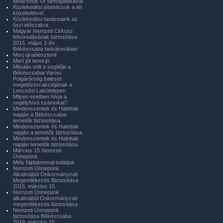
tanácsnok Úr támogatásával
Közlekedési jótanácsok a tél
közeledtével
Közlekedési tanácsaink az
őszi időszakra
Magyar Nemzeti Cirkusz
felvonulásának biztosítása
2015. május 1-én
Békéscsaba belvárosában
Merj újraéleszteni!
Mert jót tenni jó
Mikulás volt a segítője a
Békéscsabai Városi
Polgárőrség baleset-
megelőzési akciójának a
Lencsési Lakótelepen
Milyen esetben hívja a
segélyhívó számokat?
Mindenszentek és Halottak
napján a Békéscsabai
temetők biztosítása.
Mindenszentek és Halottak
napján a temetők biztosítása.
Mindenszentek és Halottak
napján temetők biztosítása.
Március 15 Nemzeti
Ünnepünk
Mély fájdalommal tudatjuk
Nemzeti Ünnepünk
Alkalmából Önkormányzati
Megemlékezés Biztosítása
2015. március 15.
Nemzeti Ünnepünk
alkalmából Önkormányzati
megemlékezés biztosítása
Nemzeti Ünnepünk
biztosítása Békéscsaba
2019. március 15.