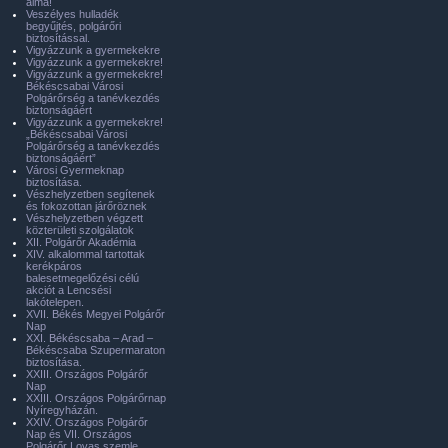
álma!
Veszélyes hulladék
begyűjtés, polgárőri
biztosítással.
Vigyázzunk a gyermekekre
Vigyázzunk a gyermekekre!
Vigyázzunk a gyermekekre!
Békéscsabai Városi
Polgárőrség a tanévkezdés
biztonságáért
Vigyázzunk a gyermekekre!
„Békéscsabai Városi
Polgárőrség a tanévkezdés
biztonságáért”
Városi Gyermeknap
biztosítása.
Vészhelyzetben segítenek
és fokozottan járőröznek
Vészhelyzetben végzett
közterületi szolgálatok
XII. Polgárőr Akadémia
XIV. alkalommal tartottak
kerékpáros
balesetmegelőzési célú
akciót a Lencsési
lakótelepen.
XVII. Békés Megyei Polgárőr
Nap
XXI. Békéscsaba – Arad –
Békéscsaba Szupermaraton
biztosítása.
XXIII. Országos Polgárőr
Nap
XXIII. Országos Polgárőrnap
Nyíregyházán.
XXIV. Országos Polgárőr
Nap és VII. Országos
Polgárőr Lovas szemle