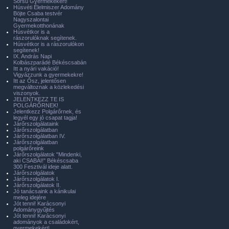
Sorsú Gyermekekért!
Húsvéti Élelmiszer Adomány
Böjte Csaba testvér
Nagyszalontai
Gyermekotthonának
Húsvétkor is a
rászorulóknak segítenek.
Húsvétkor is a rászorulókon
segítenek!
IX. András Napi
Kolbászparádé Békéscsabán
Itt a nyári vakáció!
Vigyázzunk a gyermekekre!
Itt az Ősz, jelentősen
megváltoznak a közlekedési
viszonyok.
JELENTKEZZ TE IS
POLGÁRŐRNEK!
Jelentkezz Polgárőrnek, és
legyél egy jó csapat tagja!
Járőrszolgálataink
Járőrszolgálatban
Járőrszolgálatban IV.
Járőrszolgálatban
polgárőreink
Járőrszolgálatok "Mindenki,
aki CSABAI!" Békéscsaba
300 Fesztivál ideje alatt.
Járőrszolgálatok
Járőrszolgálatok I.
Járőrszolgálatok II.
Jó tanácsaink a kánikulai
meleg idejére
Jót tenni! Karácsonyi
Adománygyűjtés
Jót tenni! Karácsonyi
adományok a családokért,
gyermekekért!