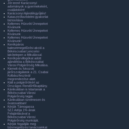
Jót tenni! Karácsonyi
adományok a gyermekekért,
családokért!
Karácsonyi Ajándékgyűjtés!
Katasztrófavédelmi gyakorlat
biztosítása
Kellemes Húsvéti Ünnepeket
Kívánunk
Kellemes Húsvéti Ünnepeket
Kívánunk
Kellemes Húsvéti Ünnepeket
Kívánunk!
Kerékpáros
balesetmegelőzési akció a
Békéscsabai Lencsési
lakótelepen a Mikulással.
Kerékpárvillogókat adott
ajándékba a Békéscsabai
Városi Polgárőrség Mikulása.
Kiemelt és fokozott
járőrszolgálatok a 21. Csabai
Kolbászfesztivál
megrendezése alatt.
Kiáll a polgárőrökért az
Országos Rendőrfőkapitány.
Kánikulában is kitartanak a
Békéscsabai Városi
Polgárőrség tagjai.
Kánikulában türelmesen és
óvatosabban!
Kérjük Támogassa
SZJ.Adója 1%-ának
Felajánlásával a
Békéscsabai Városi
Polgárőrség munkáját.
Kérjük fogadják meg
bűnmegelőzési tanácsainkat