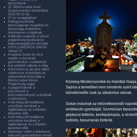
biztosítások
22, Békéscsaba-Arad
Szupermaraton biztosítása
2019.06.01-02.
27 év szolgálatban!
A Megyeszékhely
lakosságának nyugalma és
biztonsága érdekében
önkéntesen szolgálnak.
A Mikulás segítette a Városi
polgárőrség kerékpáros
balesetmegelőzési akcióját.
A POLGÁRŐRÖK NAPJA
Június 27.
A határon innen és túl is
segítik a rászoruló
gyermekeket, családokat!
A jó példától változik a világ
A koronavírus járvány elleni
védekezés érdekében az
oltópontokat biztosítják a
Békéscsabai Városi
Közeleg Mindenszentek és Halottak Napja, 
Polgárőrség tagjai.
Sajnos a temetőket nem mindenki azért láto
A polgárőröknek is
köszönhető a
bűnelkövetők csak az alkalomra várnak.
bűncselekmények számának
csökkenése.
A téli hideg idő beálltával
Sokan indulnak az elkövetkezendő napokba a
veszélybe kerülnek a
emlékezés gyertyáját. Szomorúan tapaszta
hajléktalanok és a fűtetlen
lakásban élők
gépkocsi-feltörés, kerékpárlopás, a sírokról
A téli hideg idő beálltával
betörés, besurranás történik.
veszélybe kerülnek a
hajléktalanok és a fűtetlen
lakásban élők
Adományt vittek a hátrányos
helyzetű gyermekeket nevelő