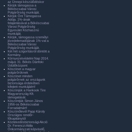
az Ünnepi készülődéskor
Kérjük támogassa a
Békéscsabai Városi
Polgárőrség munkáját.
Kérjük Önt Támogassa
Adója. 1%-ának
felajánlásával a Békéscsabai
Városi Polgárőrség
Egyesület Közhasznú
munkáját.
Kérjük, támogassa személyi
jövedelemadójának 1%-val a
Békéscsabai Városi
Polgárőrség munkáját.
Két hét szigorításról döntött a
Kormány.
Környezetvédelmi Nap 2014.
május 31. Békés Dánfoki
Üdülőközpont
Köszönet a magyar
polgárőröknek
Köszönet minden
polgárőrnek az országunk
biztonsága érdekében
kifejtett munkájáért!
Köszönjük a Hankook Tire
Magyarország Kft.
támogatását.
Köszöntjük Simon János
1956-os Békéscsabai
Forradalmárt!
Köszönőlevél Papp Károly
Országos rendőr-
főkapitánytól
Közlekedésbiztonsági Akció
Dr. Ferenczi Attila
Önkormányzati képviselő,