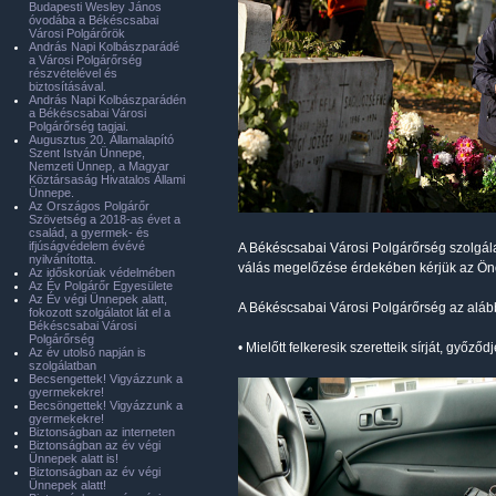
Budapesti Wesley János
óvodába a Békéscsabai
Városi Polgárőrök
András Napi Kolbászparádé
a Városi Polgárőrség
részvételével és
biztosításával.
András Napi Kolbászparádén
a Békéscsabai Városi
Polgárőrség tagjai.
Augusztus 20. Államalapító
Szent István Ünnepe,
Nemzeti Ünnep, a Magyar
Köztársaság Hivatalos Állami
Ünnepe.
Az Országos Polgárőr
Szövetség a 2018-as évet a
család, a gyermek- és
ifjúságvédelem évévé
A Békéscsabai Városi Polgárőrség szolgálat
nyilvánította.
válás megelőzése érdekében kérjük az Önö
Az időskorúak védelmében
Az Év Polgárőr Egyesülete
Az Év végi Ünnepek alatt,
A Békéscsabai Városi Polgárőrség az alább
fokozott szolgálatot lát el a
Békéscsabai Városi
Polgárőrség
• Mielőtt felkeresik szeretteik sírját, győző
Az év utolsó napján is
szolgálatban
Becsengettek! Vigyázzunk a
gyermekekre!
Becsöngettek! Vigyázzunk a
gyermekekre!
Biztonságban az interneten
Biztonságban az év végi
Ünnepek alatt is!
Biztonságban az év végi
Ünnepek alatt!