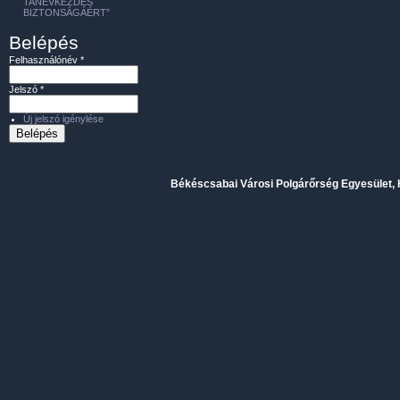
TANÉVKEZDÉS
BIZTONSÁGÁÉRT”
Belépés
Felhasználónév
*
Jelszó
*
Új jelszó igénylése
Békéscsabai Városi Polgárőrség Egyesület, H