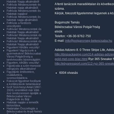
Halottak Napja alkalmából!
A fenti tanácsok maradéktalan és következ
Felhívás Mindenszentek és
Halottak napja alkalmából.
száma.
Felhívás Mindenszentek és
Kérjük, fokozott figyelemmel legyenek a k
Halottak napjára!
Felhívás Mindenszentek és
halottak napja alkalmából.
Bugyinszki Tamás
Felhívás a fürdőzés
veszélyeire
Békéscsabai Városi Polgár?rség
Felhívás! Mindenszentek és
elnök
Halottak Napja alkalmából
Felhívás! Mindenszentek és
Telefon: +36-30-9762-750
Halottak Napja alkalmából
E-mail:
info@polgarorseg-bekescsaba.hu
Felhívás! Mindenszentek és
Halottak Napja alkalmából
Figyelem! Kihűlés veszély!
Adidas Adizero 8. 0 Three Stripe Life, Adid
Figyelem! Vigyázzunk a
gyermekekre! Békéscsabai
http://ibispackaging.com314-adidas-adizero
Városi Polgárőrség a
gold-met-core-blac.html
Ryz 365 Sneaker Ni
tanévkezdés biztonságáért.
Figyelem, kihűlés veszély!
http://ebyaressport.com/112-ryz-365-sneak
Figyelj oda a szén-monoxid
mérgezés elkerülésére!
Figyeljünk értékeinkre,
6004 olvasás
családunkra,
szomszédainkra.
Fokozott figyelmet fordítunk
a korlátozások betartására!
Gróf Széchenyi Antal (1867-
1924) síremlékét már több
éve rendszeresen ápolják a
Békéscsabai Városi
Polgárőrök és Böjt
Halottak napján a temetők
biztosítása.
Határtalan Összefogás a
Békéscsabai és Aradi Nehéz