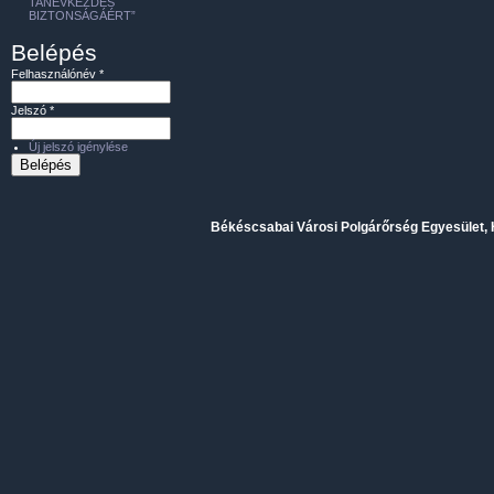
TANÉVKEZDÉS
BIZTONSÁGÁÉRT”
Belépés
Felhasználónév
*
Jelszó
*
Új jelszó igénylése
Békéscsabai Városi Polgárőrség Egyesület, H