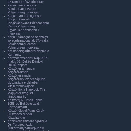
az Ünnepi készülődéskor
Kérjük támogassa a
Békéscsabai Városi
Polgárőrség munkáját.
Kérjük Önt Támogassa
Adója. 1%-ának
felajánlásával a Békéscsabai
Városi Polgárőrség
Egyesület Közhasznú
munkáját.
Kérjük, támogassa személyi
jövedelemadójának 1%-val a
Békéscsabai Városi
Polgárőrség munkáját.
Két hét szigorításról döntött a
Kormány.
Környezetvédelmi Nap 2014.
május 31. Békés Dánfoki
Üdülőközpont
Köszönet a magyar
polgárőröknek
Köszönet minden
polgárőrnek az országunk
biztonsága érdekében
kifejtett munkájáért!
Köszönjük a Hankook Tire
Magyarország Kft.
támogatását.
Köszöntjük Simon János
1956-os Békéscsabai
Forradalmárt!
Köszönőlevél Papp Károly
Országos rendőr-
főkapitánytól
Közlekedésbiztonsági Akció
Dr. Ferenczi Attila
Önkormányzati képviselő,