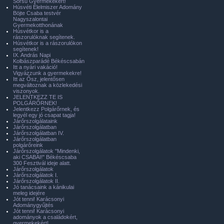
Sorsú Gyermekekért!
Húsvéti Élelmiszer Adomány
Böjte Csaba testvér
Nagyszalontai
Gyermekotthonának
Húsvétkor is a
rászorulóknak segítenek.
Húsvétkor is a rászorulókon
segítenek!
IX. András Napi
Kolbászparádé Békéscsabán
Itt a nyári vakáció!
Vigyázzunk a gyermekekre!
Itt az Ősz, jelentősen
megváltoznak a közlekedési
viszonyok.
JELENTKEZZ TE IS
POLGÁRŐRNEK!
Jelentkezz Polgárőrnek, és
legyél egy jó csapat tagja!
Járőrszolgálataink
Járőrszolgálatban
Járőrszolgálatban IV.
Járőrszolgálatban
polgárőreink
Járőrszolgálatok "Mindenki,
aki CSABAI!" Békéscsaba
300 Fesztivál ideje alatt.
Járőrszolgálatok
Járőrszolgálatok I.
Járőrszolgálatok II.
Jó tanácsaink a kánikulai
meleg idejére
Jót tenni! Karácsonyi
Adománygyűjtés
Jót tenni! Karácsonyi
adományok a családokért,
gyermekekért!