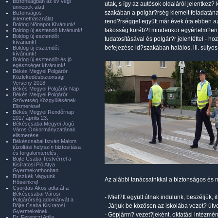
Biztonságban az év végi
utak, s így az autósok oldaláról jelentkez
ünnepek alatt
szakában a polgár?rség kiemelt feladatána
Biztonságos
internethasználat
rend?rséggel együtt már évek óta ebben az 
Boldog Nőnapot Kívánunk!
lakosság köréb?l mindenkor egyértelm?en ke
Boldog új esztendő kívánunk!
Boldog új esztendőt
tudatosításával és polgár?r jelenléttel - 
kívánunk!
befejezése id?szakában halálos, ill. súlyo
Boldog új esztendőt
kívánunk!
Boldog új esztendőt és jó
egészséget kívánunk!
Békés Megyei Polgárőr
Közlekedésbiztonsági
Verseny 2018.
Békés Megyei Polgárőr Nap
Békés Megyei Polgárőr
Szövetség Közgyűlésének
Elismerése!
Békés Megyei Rendőrnap
2017.április 23.
Békéscsaba Megyei Jogú
Város Önkormányzatának
elismerése.
Békéscsabai István Malom
tűzoltási helyszín biztosítása
és forgalomterelés.
Böjte Csaba Testvérrel a
Kisíratosi Pió Atya
Gyermekotthonban
Büszkék Vagyunk
Az alábbi tanácsainkkal a biztonságos és 
Hőseinkre!
Csordás Ákos adta át a
Békéscsabai Városi
- Miel?tt együtt útnak indulunk, beszéljük, 
Polgárőrség adományát a
Böjte Csaba Kisíratosi
- Járjuk be közösen az iskolába vezet? útv
Gyermekeinek.
- Gépjárm? vezet?jeként, oktatási intézmé
Dr. Ferenczi Attila