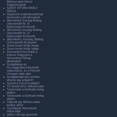
Békéscsabai Városi
Polgárőrségnél
SZENT ISTVÁN KIRÁLY
NAPJA
Segítsünk embertársainknak
átvészelni a téli időszakot!
Sikerekben Gazdag Boldog
Újesztendőt és Jó
Egészséget Kívánunk!
Sikerekben Gazdag Boldog
Újesztendőt és Jó
Egészséget Kívánunk!
Sikerekben, Gazdag, Boldog
Új Esztendőt Kívánunk!
Szent István Király Napja
Szent István Király Napja
Szeretettel köszöntjük a
kedves Hölgyeket a
Nemzetközi Nőnap
alkalmából!
Szolgálatban az
Országgyűlési képviselői
választások, és a Húsvéti
Ünnepek ideje alatt.
Szolgálatteljesítés közben
elhunyt egy polgárőr!
Szomorú szívvel tudatjuk!
TE Szedd 2014. Békéscsaba
Tanácsaink a kánikulai meleg
idejére
Tanácsaink a kánikulai meleg
idejére
Teljesült egy Békéscsabai
kislány álma!
Tisztelgünk Nemzetünk
Hősei előtt!
Valóra vált egy gyermek