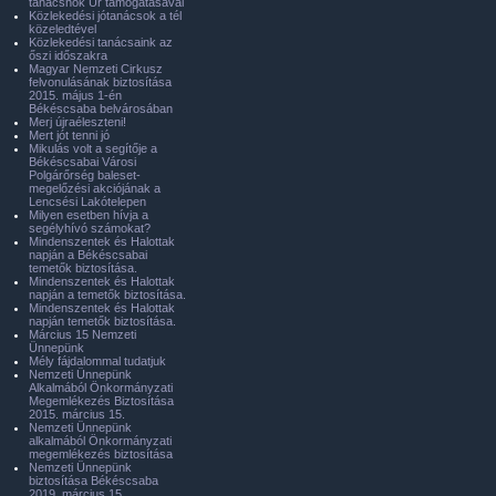
tanácsnok Úr támogatásával
Közlekedési jótanácsok a tél
közeledtével
Közlekedési tanácsaink az
őszi időszakra
Magyar Nemzeti Cirkusz
felvonulásának biztosítása
2015. május 1-én
Békéscsaba belvárosában
Merj újraéleszteni!
Mert jót tenni jó
Mikulás volt a segítője a
Békéscsabai Városi
Polgárőrség baleset-
megelőzési akciójának a
Lencsési Lakótelepen
Milyen esetben hívja a
segélyhívó számokat?
Mindenszentek és Halottak
napján a Békéscsabai
temetők biztosítása.
Mindenszentek és Halottak
napján a temetők biztosítása.
Mindenszentek és Halottak
napján temetők biztosítása.
Március 15 Nemzeti
Ünnepünk
Mély fájdalommal tudatjuk
Nemzeti Ünnepünk
Alkalmából Önkormányzati
Megemlékezés Biztosítása
2015. március 15.
Nemzeti Ünnepünk
alkalmából Önkormányzati
megemlékezés biztosítása
Nemzeti Ünnepünk
biztosítása Békéscsaba
2019. március 15.