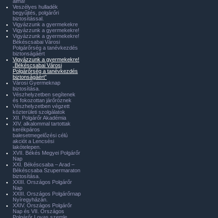
álma!
Veszélyes hulladék
begyűjtés, polgárőri
biztosítással.
Vigyázzunk a gyermekekre
Vigyázzunk a gyermekekre!
Vigyázzunk a gyermekekre!
Békéscsabai Városi
Polgárőrség a tanévkezdés
biztonságáért
Vigyázzunk a gyermekekre!
„Békéscsabai Városi
Polgárőrség a tanévkezdés
biztonságáért”
Városi Gyermeknap
biztosítása.
Vészhelyzetben segítenek
és fokozottan járőröznek
Vészhelyzetben végzett
közterületi szolgálatok
XII. Polgárőr Akadémia
XIV. alkalommal tartottak
kerékpáros
balesetmegelőzési célú
akciót a Lencsési
lakótelepen.
XVII. Békés Megyei Polgárőr
Nap
XXI. Békéscsaba – Arad –
Békéscsaba Szupermaraton
biztosítása.
XXIII. Országos Polgárőr
Nap
XXIII. Országos Polgárőrnap
Nyíregyházán.
XXIV. Országos Polgárőr
Nap és VII. Országos
Polgárőr Lovas szemle