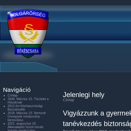
Navigáció
Jelenlegi hely
Címlap
1848. Március 15. Tisztelet a
Címlap
Hősöknek
2012 évi Közhasznúsági
Beszámolók
Vigyázzunk a gyermek
2018. Március 15. Nemzeti
Ünnepünk rendezvény
biztosítása
tanévkezdés biztonsá
2021. augusztus 20.
Államalapító Szent István
Napján rendezvény