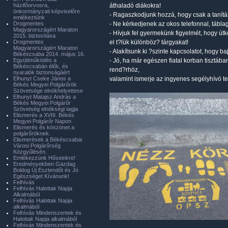
házifőorvosra,
áthaladó diákokra!
önkormányzati képviselőre
- Ragaszkodjunk hozzá, hogy csak a tanítá
emlékeztünk
Drogmentes
- Ne kérkedjenek az okos telefonnal, táblag
Magyarországért Maraton
- Hívjuk fel gyermekünk figyelmét, hogy ú
2015. biztosítása
Drogmentes
el t?lük különböz? tárgyakat!
Magyarországért Maraton
- Alakítsunk ki ?szinte kapcsolatot, hogy
Békéscsaba 2014. május 16.
Együttműködés a
- Jó, ha már egészen fiatal korban tisztá
Békéscsabán élők, és
rend?rhöz,
nyaralók biztonságáért
Elhunyt Cseke János a
valamint ismerje az ingyenes segélyhívó t
Békés Megyei Polgárőrök
Szövetsége elnökhelyettese
Elhunyt Matajsz András a
Békés Megyei Polgárőr
Szövetség elnökségi tagja
Elismerés a XVIII. Békés
Megyei Polgárőr Napon
Elismerés és köszönet a
polgárőröknek.
Elismerések a Békéscsabai
Városi Polgárőrség
Közgyűlésén.
Emlékezzünk Hőseinkre!
Eredményekben Gazdag
Boldog Új Esztendőt és Jó
Egészséget Kívánunk!
Felhívás
Felhívás Halottak Napja
Alkalmából
Felhívás Halottak Napja
alkalmából
Felhívás Mindenszentek és
Halottak Napja alkalmából
Felhívás Mindenszentek és