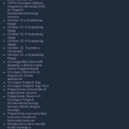
ORFK-Országos Baleset-
megelőzési Bizottság 2018.
év Polgárőr
Közlekedésbiztonsági
verseny.
Október 23 a Szabadság
Napja!
Október 23. A Szabadság
Napja
Október 23. A Szabadság
Napja
Október 23. A Szabadság
Napja!
Október 23. Tisztelet a
Hősöknek!
Október 23. a Szabadság
Napja!
Országgyűlési képviselői
látogatás a Békéscsabai
Városi Polgárőrségnél
Országos Elismerés ifj.
Bugyinszki Tamás
alelnöknek
Országos Polgárőr Nap
Országos Polgárőr Nap 2014
Polgármesteri köszönőlevél
polgárőreink részére.
Polgárőreink Sikere a X.
Országos Polgárőr
Közlekedésbiztonsági
Verseny Békés Megyei
Döntőjén.
Polgárőrség nyári turisztikai
szezonra vonatkozó
biztonsági tanácsai.
Rendészeti szakos tanulók
kiváló munkája a