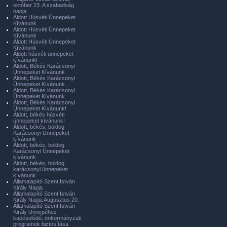
október 23. A szabadság
napja
Áldott Húsvéti Ünnepeket
Kívánunk
Áldott Húsvéti Ünnepeket
Kívánunk
Áldott Húsvéti Ünnepeket
Kívánunk
Áldott húsvéti ünnepeket
kívánunk!
Áldott, Békés Karácsonyi
Ünnepeket Kívánunk
Áldott, Békés Karácsonyi
Ünnepeket Kívánunk
Áldott, Békés Karácsonyi
Ünnepeket Kívánunk
Áldott, Békés Karácsonyi
Ünnepeket Kívánunk!
Áldott, békés húsvéti
ünnepeket kívánunk!
Áldott, békés, boldog
Karácsonyi Ünnepeket
kívánunk
Áldott, békés, boldog
Karácsonyi Ünnepeket
kívánunk
Áldott, békés, boldog
karácsonyi ünnepeket
kívánunk
Államalapító Szent István
Király Napja
Államalapító Szent István
Király Napja Augusztus 20.
Államalapító Szent István
Király Ünnepéhez
kapcsolódó, önkormányzati
programok biztosítása