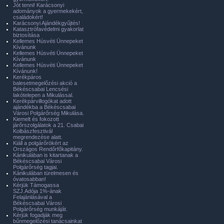
Jót tenni! Karácsonyi
adományok a gyermekekért,
családokért!
Karácsonyi Ajándékgyűjtés!
Katasztrófavédelmi gyakorlat
biztosítása
Kellemes Húsvéti Ünnepeket
Kívánunk
Kellemes Húsvéti Ünnepeket
Kívánunk
Kellemes Húsvéti Ünnepeket
Kívánunk!
Kerékpáros
balesetmegelőzési akció a
Békéscsabai Lencsési
lakótelepen a Mikulással.
Kerékpárvillogókat adott
ajándékba a Békéscsabai
Városi Polgárőrség Mikulása.
Kiemelt és fokozott
járőrszolgálatok a 21. Csabai
Kolbászfesztivál
megrendezése alatt.
Kiáll a polgárőrökért az
Országos Rendőrfőkapitány.
Kánikulában is kitartanak a
Békéscsabai Városi
Polgárőrség tagjai.
Kánikulában türelmesen és
óvatosabban!
Kérjük Támogassa
SZJ.Adója 1%-ának
Felajánlásával a
Békéscsabai Városi
Polgárőrség munkáját.
Kérjük fogadják meg
bűnmegelőzési tanácsainkat