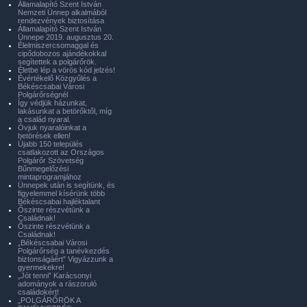
Államalapító Szent István
Nemzeti Ünnep alkalmából
rendezvények biztosítása
Államalapító Szent István
Ünnepe 2019. augusztus 20.
Élelmiszercsomaggal és
cipődobozos ajándékokkal
segítettek a polgárőrök.
Életbe lép a vörös kód jelzés!
Évértékelő Közgyűlés a
Békéscsabai Városi
Polgárőrségnél
Így védjük házunkat,
lakásunkat a betörőktől, míg
a család nyaral.
Óvjuk nyaralóinkat a
betörések ellen!
Újabb 150 település
csatlakozott az Országos
Polgárőr Szövetség
Bűnmegelőzési
mintaprogramjához
Ünnepek után is segítünk, és
figyelemmel kísérünk több
Békéscsabai hajléktalant
Őszinte részvétünk a
Családnak!
Őszinte részvétünk a
Családnak!
„Békéscsabai Városi
Polgárőrség a tanévkezdés
biztonságáért” Vigyázzunk a
gyermekekre!
„Jót tenni” Karácsonyi
adományok a rászoruló
családokért!
„POLGÁRŐRÖK A