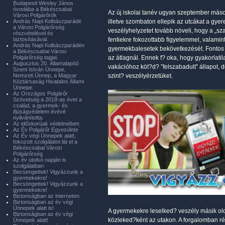
Budapesti Wesley János
óvodába a Békéscsabai
Az új iskolai tanév ugyan szeptember más
Városi Polgárőrök
András Napi Kolbászparádé
illetve szombaton ellepik az utcákat a gy
a Városi Polgárőrség
veszélyhelyzetet tovább növeli, hogy a „s
részvételével és
biztosításával.
fentiekre fokozottabb figyelemmel, valamin
András Napi Kolbászparádén
gyermekbalesetek bekövetkezését. Fontos
a Békéscsabai Városi
Polgárőrség tagjai.
az átlagnál. Ennek f? oka, hogy gyakorla
Augusztus 20. Államalapító
vakációhoz köt?d? ”felszabadult” állapot, 
Szent István Ünnepe,
Nemzeti Ünnep, a Magyar
szint? veszélyérzetüket.
Köztársaság Hivatalos Állami
Ünnepe.
Az Országos Polgárőr
Szövetség a 2018-as évet a
család, a gyermek- és
ifjúságvédelem évévé
nyilvánította.
Az időskorúak védelmében
Az Év Polgárőr Egyesülete
Az Év végi Ünnepek alatt,
fokozott szolgálatot lát el a
Békéscsabai Városi
Polgárőrség
Az év utolsó napján is
szolgálatban
Becsengettek! Vigyázzunk a
gyermekekre!
Becsöngettek! Vigyázzunk a
gyermekekre!
Biztonságban az interneten
Biztonságban az év végi
Ünnepek alatt is!
A gyermekekre leselked? veszély másik old
Biztonságban az év végi
közleked?ként az utakon. A forgalomban ré
Ünnepek alatt!