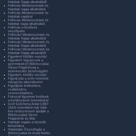
Halottak Napja alkalmából!
Felhívás Mindenszentek és
Halottak napja alkalmából.
Felhívás Mindenszentek és
Halottak napjára!
Felhívás Mindenszentek és
halottak napja alkalmából.
Felhívás a fürdőzés
veszélyeire
Felhívás! Mindenszentek és
Halottak Napja alkalmából
Felhívás! Mindenszentek és
Halottak Napja alkalmából
Felhívás! Mindenszentek és
Halottak Napja alkalmából
Figyelem! Kihűlés veszély!
Figyelem! Vigyázzunk a
gyermekekre! Békéscsabai
Városi Polgárőrség a
tanévkezdés biztonságáért.
Figyelem, kihűlés veszély!
Figyelj oda a szén-monoxid
mérgezés elkerülésére!
Figyeljünk értékeinkre,
családunkra,
szomszédainkra.
Fokozott figyelmet fordítunk
a korlátozások betartására!
Gróf Széchenyi Antal (1867-
1924) síremlékét már több
éve rendszeresen ápolják a
Békéscsabai Városi
Polgárőrök és Böjt
Halottak napján a temetők
biztosítása.
Határtalan Összefogás a
Békéscsabai és Aradi Nehéz