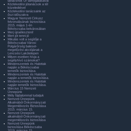
tanácsnok Úr támogatásával
Közlekedési jótanácsok a tél
közeledtével
Közlekedési tanácsaink az
őszi időszakra
Magyar Nemzeti Cirkusz
felvonulásának biztosítása
2015. május 1-én
Békéscsaba belvárosában
Merj újraéleszteni!
Mert jót tenni jó
Mikulás volt a segítője a
Békéscsabai Városi
Polgárőrség baleset-
megelőzési akciójának a
Lencsési Lakótelepen
Milyen esetben hívja a
segélyhívó számokat?
Mindenszentek és Halottak
napján a Békéscsabai
temetők biztosítása.
Mindenszentek és Halottak
napján a temetők biztosítása.
Mindenszentek és Halottak
napján temetők biztosítása.
Március 15 Nemzeti
Ünnepünk
Mély fájdalommal tudatjuk
Nemzeti Ünnepünk
Alkalmából Önkormányzati
Megemlékezés Biztosítása
2015. március 15.
Nemzeti Ünnepünk
alkalmából Önkormányzati
megemlékezés biztosítása
Nemzeti Ünnepünk
biztosítása Békéscsaba
2019. március 15.