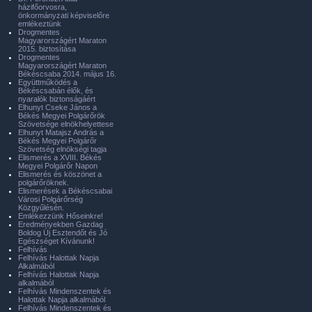
házifőorvosra,
önkormányzati képviselőre
emlékeztünk
Drogmentes
Magyarországért Maraton
2015. biztosítása
Drogmentes
Magyarországért Maraton
Békéscsaba 2014. május 16.
Együttműködés a
Békéscsabán élők, és
nyaralók biztonságáért
Elhunyt Cseke János a
Békés Megyei Polgárőrök
Szövetsége elnökhelyettese
Elhunyt Matajsz András a
Békés Megyei Polgárőr
Szövetség elnökségi tagja
Elismerés a XVIII. Békés
Megyei Polgárőr Napon
Elismerés és köszönet a
polgárőröknek.
Elismerések a Békéscsabai
Városi Polgárőrség
Közgyűlésén.
Emlékezzünk Hőseinkre!
Eredményekben Gazdag
Boldog Új Esztendőt és Jó
Egészséget Kívánunk!
Felhívás
Felhívás Halottak Napja
Alkalmából
Felhívás Halottak Napja
alkalmából
Felhívás Mindenszentek és
Halottak Napja alkalmából
Felhívás Mindenszentek és