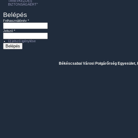
TANÉVKEZDÉS
BIZTONSÁGÁÉRT”
Belépés
Felhasználónév
*
Jelszó
*
Új jelszó igénylése
Békéscsabai Városi Polgárőrség Egyesület, H