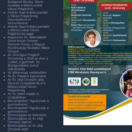
Budapesti Wesley János
óvodába a Békéscsabai
Városi Polgárőrök
András Napi Kolbászparádé
a Városi Polgárőrség
részvételével és
biztosításával.
András Napi Kolbászparádén
a Békéscsabai Városi
Polgárőrség tagjai.
Augusztus 20. Államalapító
Szent István Ünnepe,
Nemzeti Ünnep, a Magyar
Köztársaság Hivatalos Állami
Ünnepe.
Az Országos Polgárőr
Szövetség a 2018-as évet a
család, a gyermek- és
ifjúságvédelem évévé
nyilvánította.
Az időskorúak védelmében
Az Év Polgárőr Egyesülete
Az Év végi Ünnepek alatt,
fokozott szolgálatot lát el a
Békéscsabai Városi
Polgárőrség
Az év utolsó napján is
szolgálatban
Becsengettek! Vigyázzunk a
gyermekekre!
Becsöngettek! Vigyázzunk a
gyermekekre!
Biztonságban az interneten
Biztonságban az év végi
Ünnepek alatt is!
Biztonságban az év végi
Ünnepek alatt!