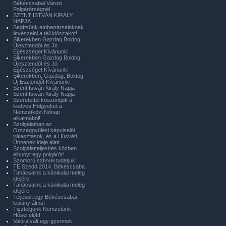
Békéscsabai Városi
Polgárőrségnél
SZENT ISTVÁN KIRÁLY
NAPJA
Segítsünk embertársainknak
átvészelni a téli időszakot!
Sikerekben Gazdag Boldog
Újesztendőt és Jó
Egészséget Kívánunk!
Sikerekben Gazdag Boldog
Újesztendőt és Jó
Egészséget Kívánunk!
Sikerekben, Gazdag, Boldog
Új Esztendőt Kívánunk!
Szent István Király Napja
Szent István Király Napja
Szeretettel köszöntjük a
kedves Hölgyeket a
Nemzetközi Nőnap
alkalmából!
Szolgálatban az
Országgyűlési képviselői
választások, és a Húsvéti
Ünnepek ideje alatt.
Szolgálatteljesítés közben
elhunyt egy polgárőr!
Szomorú szívvel tudatjuk!
TE Szedd 2014. Békéscsaba
Tanácsaink a kánikulai meleg
idejére
Tanácsaink a kánikulai meleg
idejére
Teljesült egy Békéscsabai
kislány álma!
Tisztelgünk Nemzetünk
Hősei előtt!
Valóra vált egy gyermek