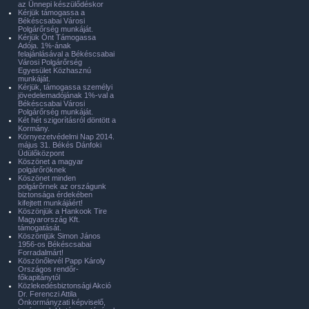
az Ünnepi készülődéskor
Kérjük támogassa a
Békéscsabai Városi
Polgárőrség munkáját.
Kérjük Önt Támogassa
Adója. 1%-ának
felajánlásával a Békéscsabai
Városi Polgárőrség
Egyesület Közhasznú
munkáját.
Kérjük, támogassa személyi
jövedelemadójának 1%-val a
Békéscsabai Városi
Polgárőrség munkáját.
Két hét szigorításról döntött a
Kormány.
Környezetvédelmi Nap 2014.
május 31. Békés Dánfoki
Üdülőközpont
Köszönet a magyar
polgárőröknek
Köszönet minden
polgárőrnek az országunk
biztonsága érdekében
kifejtett munkájáért!
Köszönjük a Hankook Tire
Magyarország Kft.
támogatását.
Köszöntjük Simon János
1956-os Békéscsabai
Forradalmárt!
Köszönőlevél Papp Károly
Országos rendőr-
főkapitánytól
Közlekedésbiztonsági Akció
Dr. Ferenczi Attila
Önkormányzati képviselő,