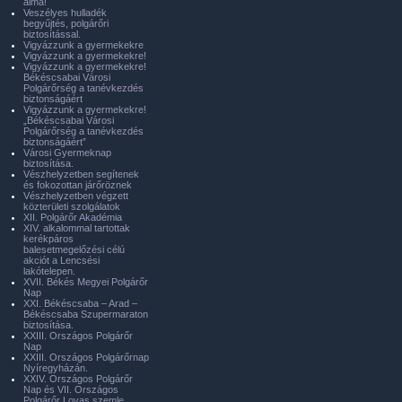
álma!
Veszélyes hulladék
begyűjtés, polgárőri
biztosítással.
Vigyázzunk a gyermekekre
Vigyázzunk a gyermekekre!
Vigyázzunk a gyermekekre!
Békéscsabai Városi
Polgárőrség a tanévkezdés
biztonságáért
Vigyázzunk a gyermekekre!
„Békéscsabai Városi
Polgárőrség a tanévkezdés
biztonságáért”
Városi Gyermeknap
biztosítása.
Vészhelyzetben segítenek
és fokozottan járőröznek
Vészhelyzetben végzett
közterületi szolgálatok
XII. Polgárőr Akadémia
XIV. alkalommal tartottak
kerékpáros
balesetmegelőzési célú
akciót a Lencsési
lakótelepen.
XVII. Békés Megyei Polgárőr
Nap
XXI. Békéscsaba – Arad –
Békéscsaba Szupermaraton
biztosítása.
XXIII. Országos Polgárőr
Nap
XXIII. Országos Polgárőrnap
Nyíregyházán.
XXIV. Országos Polgárőr
Nap és VII. Országos
Polgárőr Lovas szemle