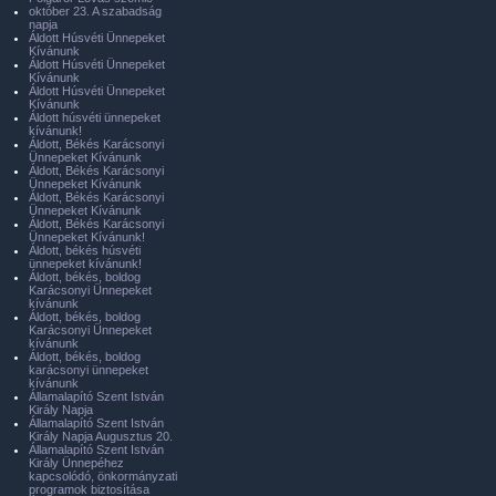
október 23. A szabadság
napja
Áldott Húsvéti Ünnepeket
Kívánunk
Áldott Húsvéti Ünnepeket
Kívánunk
Áldott Húsvéti Ünnepeket
Kívánunk
Áldott húsvéti ünnepeket
kívánunk!
Áldott, Békés Karácsonyi
Ünnepeket Kívánunk
Áldott, Békés Karácsonyi
Ünnepeket Kívánunk
Áldott, Békés Karácsonyi
Ünnepeket Kívánunk
Áldott, Békés Karácsonyi
Ünnepeket Kívánunk!
Áldott, békés húsvéti
ünnepeket kívánunk!
Áldott, békés, boldog
Karácsonyi Ünnepeket
kívánunk
Áldott, békés, boldog
Karácsonyi Ünnepeket
kívánunk
Áldott, békés, boldog
karácsonyi ünnepeket
kívánunk
Államalapító Szent István
Király Napja
Államalapító Szent István
Király Napja Augusztus 20.
Államalapító Szent István
Király Ünnepéhez
kapcsolódó, önkormányzati
programok biztosítása