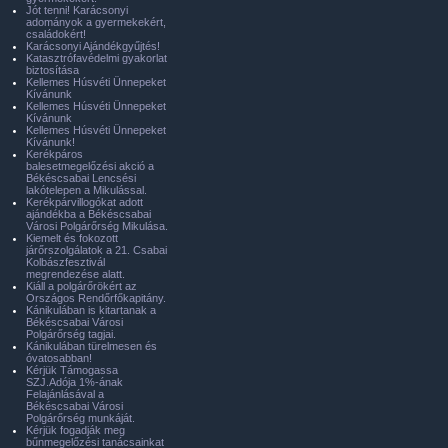
Jót tenni! Karácsonyi
adományok a gyermekekért,
családokért!
Karácsonyi Ajándékgyűjtés!
Katasztrófavédelmi gyakorlat
biztosítása
Kellemes Húsvéti Ünnepeket
Kívánunk
Kellemes Húsvéti Ünnepeket
Kívánunk
Kellemes Húsvéti Ünnepeket
Kívánunk!
Kerékpáros
balesetmegelőzési akció a
Békéscsabai Lencsési
lakótelepen a Mikulással.
Kerékpárvillogókat adott
ajándékba a Békéscsabai
Városi Polgárőrség Mikulása.
Kiemelt és fokozott
járőrszolgálatok a 21. Csabai
Kolbászfesztivál
megrendezése alatt.
Kiáll a polgárőrökért az
Országos Rendőrfőkapitány.
Kánikulában is kitartanak a
Békéscsabai Városi
Polgárőrség tagjai.
Kánikulában türelmesen és
óvatosabban!
Kérjük Támogassa
SZJ.Adója 1%-ának
Felajánlásával a
Békéscsabai Városi
Polgárőrség munkáját.
Kérjük fogadják meg
bűnmegelőzési tanácsainkat