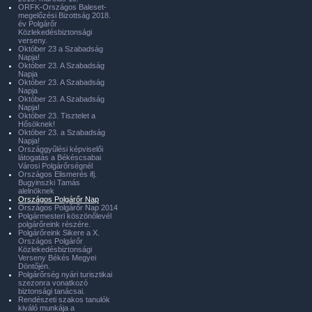
ORFK-Országos Baleset-
megelőzési Bizottság 2018.
év Polgárőr
Közlekedésbiztonsági
verseny.
Október 23 a Szabadság
Napja!
Október 23. A Szabadság
Napja
Október 23. A Szabadság
Napja
Október 23. A Szabadság
Napja!
Október 23. Tisztelet a
Hősöknek!
Október 23. a Szabadság
Napja!
Országgyűlési képviselői
látogatás a Békéscsabai
Városi Polgárőrségnél
Országos Elismerés ifj.
Bugyinszki Tamás
alelnöknek
Országos Polgárőr Nap
Országos Polgárőr Nap 2014
Polgármesteri köszönőlevél
polgárőreink részére.
Polgárőreink Sikere a X.
Országos Polgárőr
Közlekedésbiztonsági
Verseny Békés Megyei
Döntőjén.
Polgárőrség nyári turisztikai
szezonra vonatkozó
biztonsági tanácsai.
Rendészeti szakos tanulók
kiváló munkája a