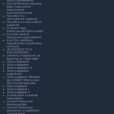
Sorsú Gyermekekért!
Húsvéti Élelmiszer Adomány
Böjte Csaba testvér
Nagyszalontai
Gyermekotthonának
Húsvétkor is a
rászorulóknak segítenek.
Húsvétkor is a rászorulókon
segítenek!
IX. András Napi
Kolbászparádé Békéscsabán
Itt a nyári vakáció!
Vigyázzunk a gyermekekre!
Itt az Ősz, jelentősen
megváltoznak a közlekedési
viszonyok.
JELENTKEZZ TE IS
POLGÁRŐRNEK!
Jelentkezz Polgárőrnek, és
legyél egy jó csapat tagja!
Járőrszolgálataink
Járőrszolgálatban
Járőrszolgálatban IV.
Járőrszolgálatban
polgárőreink
Járőrszolgálatok "Mindenki,
aki CSABAI!" Békéscsaba
300 Fesztivál ideje alatt.
Járőrszolgálatok
Járőrszolgálatok I.
Járőrszolgálatok II.
Jó tanácsaink a kánikulai
meleg idejére
Jót tenni! Karácsonyi
Adománygyűjtés
Jót tenni! Karácsonyi
adományok a családokért,
gyermekekért!