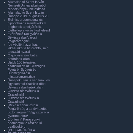
Államalapító Szent István
Nemzeti Ünnep alkalmából
rendezvények biztosítása
Államalapító Szent István
Ünnepe 2019. augusztus 20.
Élelmiszercsomaggal és
cipődobozos ajándékokkal
segítettek a polgárőrök.
Életbe lép a vörös kód jelzés!
Évértékelő Közgyűlés a
Békéscsabai Városi
Polgárőrségnél
Így védjük házunkat,
lakásunkat a betörőktől, míg
a család nyaral.
Óvjuk nyaralóinkat a
betörések ellen!
Újabb 150 település
csatlakozott az Országos
Polgárőr Szövetség
Bűnmegelőzési
mintaprogramjához
Ünnepek után is segítünk, és
figyelemmel kísérünk több
Békéscsabai hajléktalant
Őszinte részvétünk a
Családnak!
Őszinte részvétünk a
Családnak!
„Békéscsabai Városi
Polgárőrség a tanévkezdés
biztonságáért” Vigyázzunk a
gyermekekre!
„Jót tenni” Karácsonyi
adományok a rászoruló
családokért!
„POLGÁRŐRÖK A