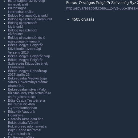
Biztonságban az év végi
Forrás: Országos Polgár?r Szövetség Ryz 
ünnepek alatt
Biztonságos
http://ebyaressport.com/112-ryz-365-sneak
internethasználat
Boldog Nőnapot Kívánunk!
Boldog új esztendő kívánunk!
4505 olvasás
Boldog új esztendőt
kívánunk!
Boldog új esztendőt
kívánunk!
Boldog új esztendőt és jó
egészséget kívánunk!
Békés Megyei Polgárőr
Közlekedésbiztonsági
Verseny 2018.
Békés Megyei Polgárőr Nap
Békés Megyei Polgárőr
Szövetség Közgyűlésének
Elismerése!
Békés Megyei Rendőrnap
2017.április 23.
Békéscsaba Megyei Jogú
Város Önkormányzatának
elismerése.
Békéscsabai István Malom
tűzoltási helyszín biztosítása
és forgalomterelés.
Böjte Csaba Testvérrel a
Kisíratosi Pió Atya
Gyermekotthonban
Büszkék Vagyunk
Hőseinkre!
Csordás Ákos adta át a
Békéscsabai Városi
Polgárőrség adományát a
Böjte Csaba Kisíratosi
Gyermekeinek.
Dr. Ferenczi Attila