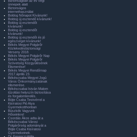
Biztonságban az év végi
ünnepek alatt
Biztonságos
internethasználat
Boldog Nőnapot Kívánunk!
Boldog új esztendő kívánunk!
Boldog új esztendőt
kívánunk!
Boldog új esztendőt
kívánunk!
Boldog új esztendőt és jó
egészséget kívánunk!
Békés Megyei Polgárőr
Közlekedésbiztonsági
Verseny 2018.
Békés Megyei Polgárőr Nap
Békés Megyei Polgárőr
Szövetség Közgyűlésének
Elismerése!
Békés Megyei Rendőrnap
2017.április 23.
Békéscsaba Megyei Jogú
Város Önkormányzatának
elismerése.
Békéscsabai István Malom
tűzoltási helyszín biztosítása
és forgalomterelés.
Böjte Csaba Testvérrel a
Kisíratosi Pió Atya
Gyermekotthonban
Büszkék Vagyunk
Hőseinkre!
Csordás Ákos adta át a
Békéscsabai Városi
Polgárőrség adományát a
Böjte Csaba Kisíratosi
Gyermekeinek.
Dr. Ferenczi Attila