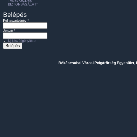
TANÉVKEZDÉS
BIZTONSÁGÁÉRT”
Belépés
Felhasználónév
*
Jelszó
*
Új jelszó igénylése
Békéscsabai Városi Polgárőrség Egyesület, H