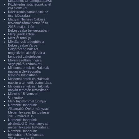
tanácsnok Úr támogatásával
Közlekedési jótanácsok a tél
közeledtével
Közlekedési tanácsaink az
őszi időszakra
Magyar Nemzeti Cirkusz
felvonulásának biztosítása
2015. május 1-én
Békéscsaba belvárosában
Merj újraéleszteni!
Mert jót tenni jó
Mikulás volt a segítője a
Békéscsabai Városi
Polgárőrség baleset-
megelőzési akciójának a
Lencsési Lakótelepen
Milyen esetben hívja a
segélyhívó számokat?
Mindenszentek és Halottak
napján a Békéscsabai
temetők biztosítása.
Mindenszentek és Halottak
napján a temetők biztosítása.
Mindenszentek és Halottak
napján temetők biztosítása.
Március 15 Nemzeti
Ünnepünk
Mély fájdalommal tudatjuk
Nemzeti Ünnepünk
Alkalmából Önkormányzati
Megemlékezés Biztosítása
2015. március 15.
Nemzeti Ünnepünk
alkalmából Önkormányzati
megemlékezés biztosítása
Nemzeti Ünnepünk
biztosítása Békéscsaba
2019. március 15.