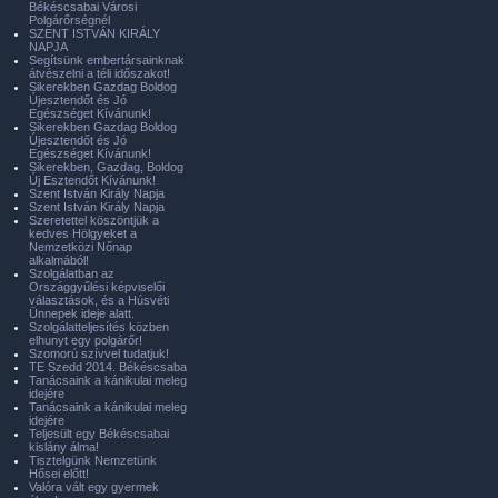
Békéscsabai Városi
Polgárőrségnél
SZENT ISTVÁN KIRÁLY
NAPJA
Segítsünk embertársainknak
átvészelni a téli időszakot!
Sikerekben Gazdag Boldog
Újesztendőt és Jó
Egészséget Kívánunk!
Sikerekben Gazdag Boldog
Újesztendőt és Jó
Egészséget Kívánunk!
Sikerekben, Gazdag, Boldog
Új Esztendőt Kívánunk!
Szent István Király Napja
Szent István Király Napja
Szeretettel köszöntjük a
kedves Hölgyeket a
Nemzetközi Nőnap
alkalmából!
Szolgálatban az
Országgyűlési képviselői
választások, és a Húsvéti
Ünnepek ideje alatt.
Szolgálatteljesítés közben
elhunyt egy polgárőr!
Szomorú szívvel tudatjuk!
TE Szedd 2014. Békéscsaba
Tanácsaink a kánikulai meleg
idejére
Tanácsaink a kánikulai meleg
idejére
Teljesült egy Békéscsabai
kislány álma!
Tisztelgünk Nemzetünk
Hősei előtt!
Valóra vált egy gyermek