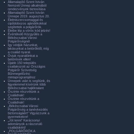
Államalapító Szent István
Nemzeti Ünnep alkalmából
rendezvények biztosítása
Államalapító Szent István
Ünnepe 2019. augusztus 20.
Élelmiszercsomaggal és
cipődobozos ajándékokkal
segítettek a polgárőrök.
Életbe lép a vörös kód jelzés!
Évértékelő Közgyűlés a
Békéscsabai Városi
Polgárőrségnél
Így védjük házunkat,
lakásunkat a betörőktől, míg
a család nyaral.
Óvjuk nyaralóinkat a
betörések ellen!
Újabb 150 település
csatlakozott az Országos
Polgárőr Szövetség
Bűnmegelőzési
mintaprogramjához
Ünnepek után is segítünk, és
figyelemmel kísérünk több
Békéscsabai hajléktalant
Őszinte részvétünk a
Családnak!
Őszinte részvétünk a
Családnak!
„Békéscsabai Városi
Polgárőrség a tanévkezdés
biztonságáért” Vigyázzunk a
gyermekekre!
„Jót tenni” Karácsonyi
adományok a rászoruló
családokért!
„POLGÁRŐRÖK A