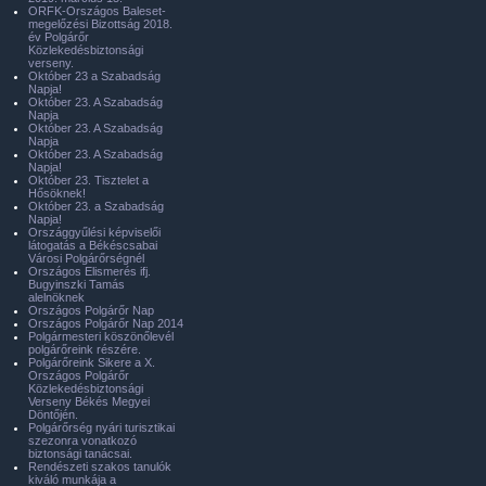
ORFK-Országos Baleset-
megelőzési Bizottság 2018.
év Polgárőr
Közlekedésbiztonsági
verseny.
Október 23 a Szabadság
Napja!
Október 23. A Szabadság
Napja
Október 23. A Szabadság
Napja
Október 23. A Szabadság
Napja!
Október 23. Tisztelet a
Hősöknek!
Október 23. a Szabadság
Napja!
Országgyűlési képviselői
látogatás a Békéscsabai
Városi Polgárőrségnél
Országos Elismerés ifj.
Bugyinszki Tamás
alelnöknek
Országos Polgárőr Nap
Országos Polgárőr Nap 2014
Polgármesteri köszönőlevél
polgárőreink részére.
Polgárőreink Sikere a X.
Országos Polgárőr
Közlekedésbiztonsági
Verseny Békés Megyei
Döntőjén.
Polgárőrség nyári turisztikai
szezonra vonatkozó
biztonsági tanácsai.
Rendészeti szakos tanulók
kiváló munkája a