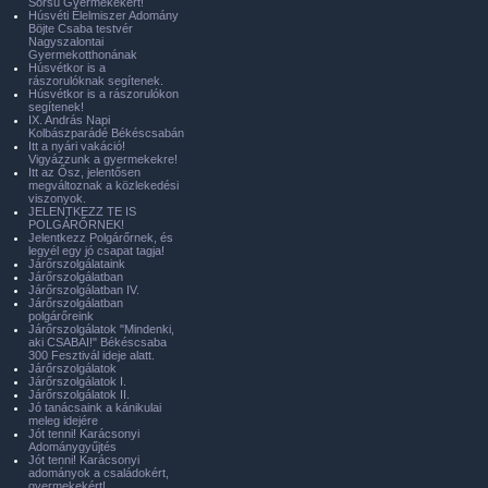
Sorsú Gyermekekért!
Húsvéti Élelmiszer Adomány
Böjte Csaba testvér
Nagyszalontai
Gyermekotthonának
Húsvétkor is a
rászorulóknak segítenek.
Húsvétkor is a rászorulókon
segítenek!
IX. András Napi
Kolbászparádé Békéscsabán
Itt a nyári vakáció!
Vigyázzunk a gyermekekre!
Itt az Ősz, jelentősen
megváltoznak a közlekedési
viszonyok.
JELENTKEZZ TE IS
POLGÁRŐRNEK!
Jelentkezz Polgárőrnek, és
legyél egy jó csapat tagja!
Járőrszolgálataink
Járőrszolgálatban
Járőrszolgálatban IV.
Járőrszolgálatban
polgárőreink
Járőrszolgálatok "Mindenki,
aki CSABAI!" Békéscsaba
300 Fesztivál ideje alatt.
Járőrszolgálatok
Járőrszolgálatok I.
Járőrszolgálatok II.
Jó tanácsaink a kánikulai
meleg idejére
Jót tenni! Karácsonyi
Adománygyűjtés
Jót tenni! Karácsonyi
adományok a családokért,
gyermekekért!