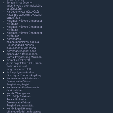
Jót tenni! Karácsonyi
adományok a gyermekekért,
családokért!
Karácsonyi Ajándékgyűjtés!
Katasztrófavédelmi gyakorlat
biztosítása
Kellemes Húsvéti Ünnepeket
Kívánunk
Kellemes Húsvéti Ünnepeket
Kívánunk
Kellemes Húsvéti Ünnepeket
Kívánunk!
Kerékpáros
balesetmegelőzési akció a
Békéscsabai Lencsési
lakótelepen a Mikulással.
Kerékpárvillogókat adott
ajándékba a Békéscsabai
Városi Polgárőrség Mikulása.
Kiemelt és fokozott
járőrszolgálatok a 21. Csabai
Kolbászfesztivál
megrendezése alatt.
Kiáll a polgárőrökért az
Országos Rendőrfőkapitány.
Kánikulában is kitartanak a
Békéscsabai Városi
Polgárőrség tagjai.
Kánikulában türelmesen és
óvatosabban!
Kérjük Támogassa
SZJ.Adója 1%-ának
Felajánlásával a
Békéscsabai Városi
Polgárőrség munkáját.
Kérjük fogadják meg
bűnmegelőzési tanácsainkat