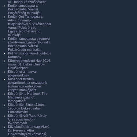
az Ünnepi készülődéskor
Kérjük támogassa a
Békéscsabai Városi
Polgárőrség munkáját.
Kérjük Önt Támogassa
Adója. 1%-ának
felajánlásával a Békéscsabai
Városi Polgárőrség
Egyesület Közhasznú
munkáját.
Kérjük, támogassa személyi
jövedelemadójának 1%-val a
Békéscsabai Városi
Polgárőrség munkáját.
Két hét szigorításról döntött a
Kormány.
Környezetvédelmi Nap 2014.
május 31. Békés Dánfoki
Üdülőközpont
Köszönet a magyar
polgárőröknek
Köszönet minden
polgárőrnek az országunk
biztonsága érdekében
kifejtett munkájáért!
Köszönjük a Hankook Tire
Magyarország Kft.
támogatását.
Köszöntjük Simon János
1956-os Békéscsabai
Forradalmárt!
Köszönőlevél Papp Károly
Országos rendőr-
főkapitánytól
Közlekedésbiztonsági Akció
Dr. Ferenczi Attila
Önkormányzati képviselő,