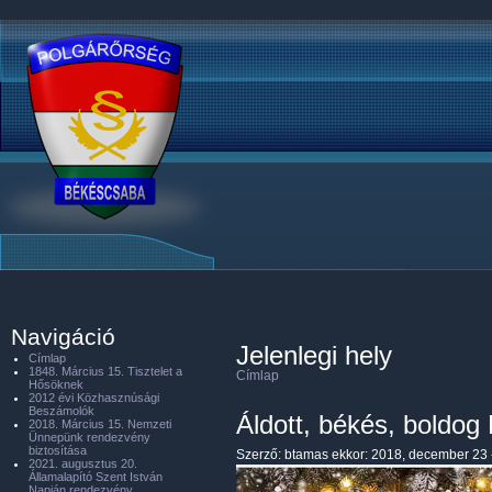
Navigáció
Jelenlegi hely
Címlap
1848. Március 15. Tisztelet a
Címlap
Hősöknek
2012 évi Közhasznúsági
Beszámolók
Áldott, békés, boldo
2018. Március 15. Nemzeti
Ünnepünk rendezvény
biztosítása
Szerző:
btamas
ekkor: 2018, december 23 
2021. augusztus 20.
Államalapító Szent István
Napján rendezvény