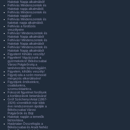
Halottak Napja alkalmából!
Felhívás Mindenszentek és
Halottak napja alkalmából.
Felhívás Mindenszentek és
Halottak napjára!
Felhívás Mindenszentek és
halottak napja alkalmából.
Felhívás a fürdőzés
veszélyeire
Felhívás! Mindenszentek és
Halottak Napja alkalmából
Felhívás! Mindenszentek és
Halottak Napja alkalmából
Felhívás! Mindenszentek és
Halottak Napja alkalmából
Figyelem! Kihűlés veszély!
Figyelem! Vigyázzunk a
gyermekekre! Békéscsabai
Városi Polgárőrség a
tanévkezdés biztonságáért.
Figyelem, kihűlés veszély!
Figyelj oda a szén-monoxid
mérgezés elkerülésére!
Figyeljünk értékeinkre,
családunkra,
szomszédainkra.
Fokozott figyelmet fordítunk
a korlátozások betartására!
Gróf Széchenyi Antal (1867-
1924) síremlékét már több
éve rendszeresen ápolják a
Békéscsabai Városi
Polgárőrök és Böjt
Halottak napján a temetők
biztosítása.
Határtalan Összefogás a
Békéscsabai és Aradi Nehéz