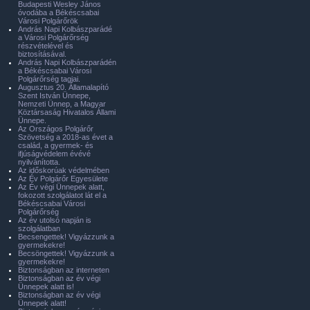
Budapesti Wesley János
óvodába a Békéscsabai
Városi Polgárőrök
András Napi Kolbászparádé
a Városi Polgárőrség
részvételével és
biztosításával.
András Napi Kolbászparádén
a Békéscsabai Városi
Polgárőrség tagjai.
Augusztus 20. Államalapító
Szent István Ünnepe,
Nemzeti Ünnep, a Magyar
Köztársaság Hivatalos Állami
Ünnepe.
Az Országos Polgárőr
Szövetség a 2018-as évet a
család, a gyermek- és
ifjúságvédelem évévé
nyilvánította.
Az időskorúak védelmében
Az Év Polgárőr Egyesülete
Az Év végi Ünnepek alatt,
fokozott szolgálatot lát el a
Békéscsabai Városi
Polgárőrség
Az év utolsó napján is
szolgálatban
Becsengettek! Vigyázzunk a
gyermekekre!
Becsöngettek! Vigyázzunk a
gyermekekre!
Biztonságban az interneten
Biztonságban az év végi
Ünnepek alatt is!
Biztonságban az év végi
Ünnepek alatt!