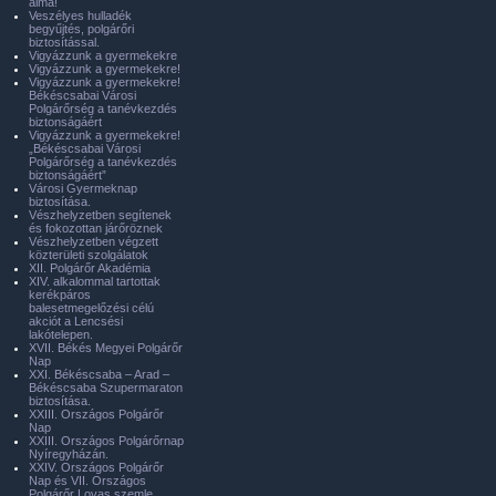
álma!
Veszélyes hulladék
begyűjtés, polgárőri
biztosítással.
Vigyázzunk a gyermekekre
Vigyázzunk a gyermekekre!
Vigyázzunk a gyermekekre!
Békéscsabai Városi
Polgárőrség a tanévkezdés
biztonságáért
Vigyázzunk a gyermekekre!
„Békéscsabai Városi
Polgárőrség a tanévkezdés
biztonságáért”
Városi Gyermeknap
biztosítása.
Vészhelyzetben segítenek
és fokozottan járőröznek
Vészhelyzetben végzett
közterületi szolgálatok
XII. Polgárőr Akadémia
XIV. alkalommal tartottak
kerékpáros
balesetmegelőzési célú
akciót a Lencsési
lakótelepen.
XVII. Békés Megyei Polgárőr
Nap
XXI. Békéscsaba – Arad –
Békéscsaba Szupermaraton
biztosítása.
XXIII. Országos Polgárőr
Nap
XXIII. Országos Polgárőrnap
Nyíregyházán.
XXIV. Országos Polgárőr
Nap és VII. Országos
Polgárőr Lovas szemle