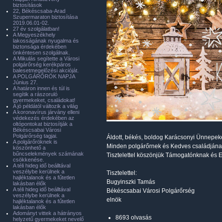
biztosítások
22, Békéscsaba-Arad
Szupermaraton biztosítása
2019.06.01-02.
27 év szolgálatban!
A Megyeszékhely
lakosságának nyugalma és
biztonsága érdekében
önkéntesen szolgálnak.
A Mikulás segítette a Városi
polgárőrség kerékpáros
balesetmegelőzési akcióját.
A POLGÁRŐRÖK NAPJA
Június 27.
A határon innen és túl is
segítik a rászoruló
gyermekeket, családokat!
A jó példától változik a világ
A koronavírus járvány elleni
védekezés érdekében az
oltópontokat biztosítják a
Békéscsabai Városi
Polgárőrség tagjai.
Áldott, békés, boldog Karácsonyi Ünnepek
A polgárőröknek is
Minden polgárőrnek és Kedves családjána
köszönhető a
bűncselekmények számának
Tisztelettel köszönjük Támogatónknak és
csökkenése.
A téli hideg idő beálltával
veszélybe kerülnek a
Tisztelettel:
hajléktalanok és a fűtetlen
Bugyinszki Tamás
lakásban élők
A téli hideg idő beálltával
Békéscsabai Városi Polgárőrség
veszélybe kerülnek a
elnök
hajléktalanok és a fűtetlen
lakásban élők
Adományt vittek a hátrányos
8693 olvasás
helyzetű gyermekeket nevelő