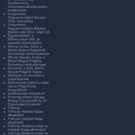
házifőorvosra,
önkormányzati képviselőre
emlékeztünk
Drogmentes
Magyarországért Maraton
2015. biztosítása
Drogmentes
Magyarországért Maraton
Békéscsaba 2014. május 16.
Együttműködés a
Békéscsabán élők, és
nyaralók biztonságáért
Elhunyt Cseke János a
Békés Megyei Polgárőrök
Szövetsége elnökhelyettese
Elhunyt Matajsz András a
Békés Megyei Polgárőr
Szövetség elnökségi tagja
Elismerés a XVIII. Békés
Megyei Polgárőr Napon
Elismerés és köszönet a
polgárőröknek.
Elismerések a Békéscsabai
Városi Polgárőrség
Közgyűlésén.
Emlékezzünk Hőseinkre!
Eredményekben Gazdag
Boldog Új Esztendőt és Jó
Egészséget Kívánunk!
Felhívás
Felhívás Halottak Napja
Alkalmából
Felhívás Halottak Napja
alkalmából
Felhívás Mindenszentek és
Halottak Napja alkalmából
Felhívás Mindenszentek és