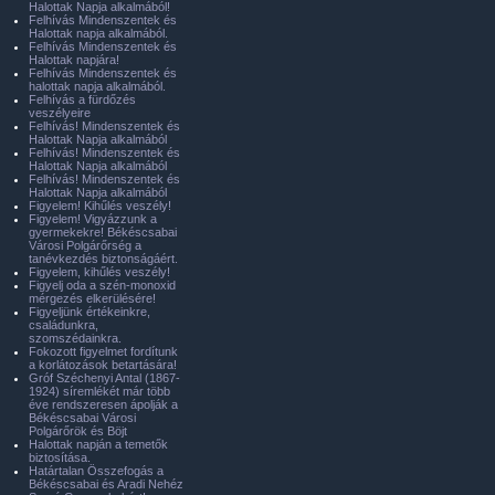
Halottak Napja alkalmából!
Felhívás Mindenszentek és
Halottak napja alkalmából.
Felhívás Mindenszentek és
Halottak napjára!
Felhívás Mindenszentek és
halottak napja alkalmából.
Felhívás a fürdőzés
veszélyeire
Felhívás! Mindenszentek és
Halottak Napja alkalmából
Felhívás! Mindenszentek és
Halottak Napja alkalmából
Felhívás! Mindenszentek és
Halottak Napja alkalmából
Figyelem! Kihűlés veszély!
Figyelem! Vigyázzunk a
gyermekekre! Békéscsabai
Városi Polgárőrség a
tanévkezdés biztonságáért.
Figyelem, kihűlés veszély!
Figyelj oda a szén-monoxid
mérgezés elkerülésére!
Figyeljünk értékeinkre,
családunkra,
szomszédainkra.
Fokozott figyelmet fordítunk
a korlátozások betartására!
Gróf Széchenyi Antal (1867-
1924) síremlékét már több
éve rendszeresen ápolják a
Békéscsabai Városi
Polgárőrök és Böjt
Halottak napján a temetők
biztosítása.
Határtalan Összefogás a
Békéscsabai és Aradi Nehéz