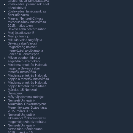
tanácsnok Úr támogatásával
Közlekedési jótanácsok a tél
közeledtével
Közlekedési tanácsaink az
őszi időszakra
Magyar Nemzeti Cirkusz
felvonulásának biztosítása
2015. május 1-én
Békéscsaba belvárosában
Merj újraéleszteni!
Mert jót tenni jó
Mikulás volt a segítője a
Békéscsabai Városi
Polgárőrség baleset-
megelőzési akciójának a
Lencsési Lakótelepen
Milyen esetben hívja a
segélyhívó számokat?
Mindenszentek és Halottak
napján a Békéscsabai
temetők biztosítása.
Mindenszentek és Halottak
napján a temetők biztosítása.
Mindenszentek és Halottak
napján temetők biztosítása.
Március 15 Nemzeti
Ünnepünk
Mély fájdalommal tudatjuk
Nemzeti Ünnepünk
Alkalmából Önkormányzati
Megemlékezés Biztosítása
2015. március 15.
Nemzeti Ünnepünk
alkalmából Önkormányzati
megemlékezés biztosítása
Nemzeti Ünnepünk
biztosítása Békéscsaba
2019. március 15.