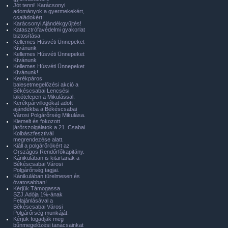
Jót tenni! Karácsonyi
adományok a gyermekekért,
családokért!
Karácsonyi Ajándékgyűjtés!
Katasztrófavédelmi gyakorlat
biztosítása
Kellemes Húsvéti Ünnepeket
Kívánunk
Kellemes Húsvéti Ünnepeket
Kívánunk
Kellemes Húsvéti Ünnepeket
Kívánunk!
Kerékpáros
balesetmegelőzési akció a
Békéscsabai Lencsési
lakótelepen a Mikulással.
Kerékpárvillogókat adott
ajándékba a Békéscsabai
Városi Polgárőrség Mikulása.
Kiemelt és fokozott
járőrszolgálatok a 21. Csabai
Kolbászfesztivál
megrendezése alatt.
Kiáll a polgárőrökért az
Országos Rendőrfőkapitány.
Kánikulában is kitartanak a
Békéscsabai Városi
Polgárőrség tagjai.
Kánikulában türelmesen és
óvatosabban!
Kérjük Támogassa
SZJ.Adója 1%-ának
Felajánlásával a
Békéscsabai Városi
Polgárőrség munkáját.
Kérjük fogadják meg
bűnmegelőzési tanácsainkat