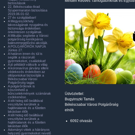
Minden Kedves Támogatónknak és Együtt
biztosítások
22, Békéscsaba-Arad
Szupermaraton biztosítása
2019.06.01-02.
27 év szolgálatban!
A Megyeszékhely
lakosságának nyugalma és
biztonsága érdekében
önkéntesen szolgálnak.
A Mikulás segítette a Városi
polgárőrség kerékpáros
balesetmegelőzési akcióját.
A POLGÁRŐRÖK NAPJA
Június 27.
A határon innen és túl is
segítik a rászoruló
gyermekeket, családokat!
A jó példától változik a világ
A koronavírus járvány elleni
védekezés érdekében az
oltópontokat biztosítják a
Békéscsabai Városi
Polgárőrség tagjai.
A polgárőröknek is
köszönhető a
bűncselekmények számának
Üdvözlettel:
csökkenése.
Bugyinszki Tamás
A téli hideg idő beálltával
veszélybe kerülnek a
Békéscsabai Városi Polgárőrség
hajléktalanok és a fűtetlen
elnök
lakásban élők
A téli hideg idő beálltával
veszélybe kerülnek a
6092 olvasás
hajléktalanok és a fűtetlen
lakásban élők
Adományt vittek a hátrányos
helyzetű gyermekeket nevelő