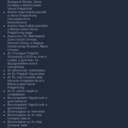
Budapesti Wesley János
óvodába a Békéscsabai
Városi Polgárőrök
András Napi Kolbászparádé
a Városi Polgárőrség
részvételével és
biztosításával.
András Napi Kolbászparádén
a Békéscsabai Városi
Polgárőrség tagjai.
Augusztus 20. Államalapító
Szent István Ünnepe,
Nemzeti Ünnep, a Magyar
Köztársaság Hivatalos Állami
Ünnepe.
Az Országos Polgárőr
Szövetség a 2018-as évet a
család, a gyermek- és
ifjúságvédelem évévé
nyilvánította.
Az időskorúak védelmében
Az Év Polgárőr Egyesülete
Az Év végi Ünnepek alatt,
fokozott szolgálatot lát el a
Békéscsabai Városi
Polgárőrség
Az év utolsó napján is
szolgálatban
Becsengettek! Vigyázzunk a
gyermekekre!
Becsöngettek! Vigyázzunk a
gyermekekre!
Biztonságban az interneten
Biztonságban az év végi
Ünnepek alatt is!
Biztonságban az év végi
Ünnepek alatt!