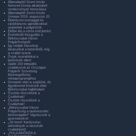
Államalapító Szent István
Nemzeti Ünnep alkalmából
rendezvények biztosítása
Államalapító Szent István
Ünnepe 2019. augusztus 20.
Élelmiszercsomaggal és
cipődobozos ajándékokkal
segítettek a polgárőrök.
Életbe lép a vörös kód jelzés!
Évértékelő Közgyűlés a
Békéscsabai Városi
Polgárőrségnél
Így védjük házunkat,
lakásunkat a betörőktől, míg
a család nyaral.
Óvjuk nyaralóinkat a
betörések ellen!
Újabb 150 település
csatlakozott az Országos
Polgárőr Szövetség
Bűnmegelőzési
mintaprogramjához
Ünnepek után is segítünk, és
figyelemmel kísérünk több
Békéscsabai hajléktalant
Őszinte részvétünk a
Családnak!
Őszinte részvétünk a
Családnak!
„Békéscsabai Városi
Polgárőrség a tanévkezdés
biztonságáért” Vigyázzunk a
gyermekekre!
„Jót tenni” Karácsonyi
adományok a rászoruló
családokért!
„POLGÁRŐRÖK A