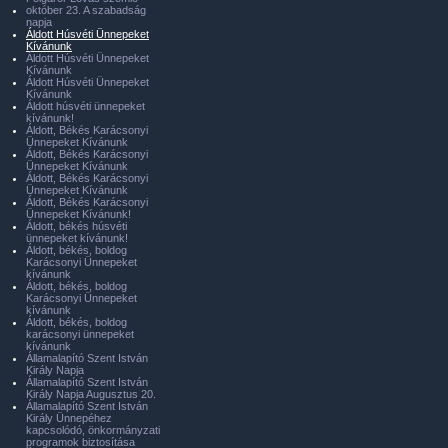
október 23. A szabadság
napja
Áldott Húsvéti Ünnepeket
Kívánunk
Áldott Húsvéti Ünnepeket
Kívánunk
Áldott Húsvéti Ünnepeket
Kívánunk
Áldott húsvéti ünnepeket
kívánunk!
Áldott, Békés Karácsonyi
Ünnepeket Kívánunk
Áldott, Békés Karácsonyi
Ünnepeket Kívánunk
Áldott, Békés Karácsonyi
Ünnepeket Kívánunk
Áldott, Békés Karácsonyi
Ünnepeket Kívánunk!
Áldott, békés húsvéti
ünnepeket kívánunk!
Áldott, békés, boldog
Karácsonyi Ünnepeket
kívánunk
Áldott, békés, boldog
Karácsonyi Ünnepeket
kívánunk
Áldott, békés, boldog
karácsonyi ünnepeket
kívánunk
Államalapító Szent István
Király Napja
Államalapító Szent István
Király Napja Augusztus 20.
Államalapító Szent István
Király Ünnepéhez
kapcsolódó, önkormányzati
programok biztosítása