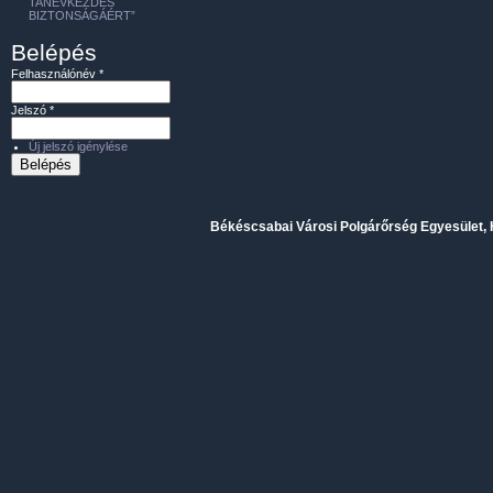
TANÉVKEZDÉS
BIZTONSÁGÁÉRT”
Belépés
Felhasználónév
*
Jelszó
*
Új jelszó igénylése
Békéscsabai Városi Polgárőrség Egyesület, H