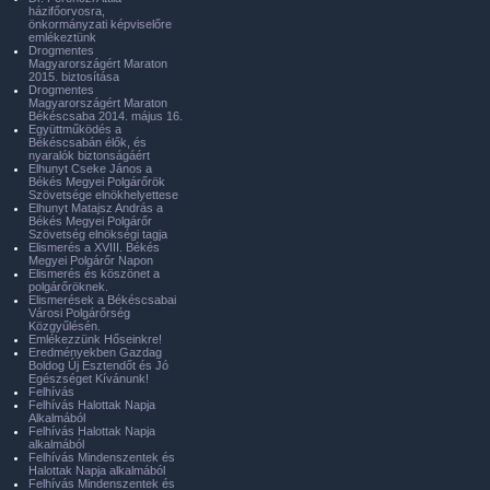
házifőorvosra,
önkormányzati képviselőre
emlékeztünk
Drogmentes
Magyarországért Maraton
2015. biztosítása
Drogmentes
Magyarországért Maraton
Békéscsaba 2014. május 16.
Együttműködés a
Békéscsabán élők, és
nyaralók biztonságáért
Elhunyt Cseke János a
Békés Megyei Polgárőrök
Szövetsége elnökhelyettese
Elhunyt Matajsz András a
Békés Megyei Polgárőr
Szövetség elnökségi tagja
Elismerés a XVIII. Békés
Megyei Polgárőr Napon
Elismerés és köszönet a
polgárőröknek.
Elismerések a Békéscsabai
Városi Polgárőrség
Közgyűlésén.
Emlékezzünk Hőseinkre!
Eredményekben Gazdag
Boldog Új Esztendőt és Jó
Egészséget Kívánunk!
Felhívás
Felhívás Halottak Napja
Alkalmából
Felhívás Halottak Napja
alkalmából
Felhívás Mindenszentek és
Halottak Napja alkalmából
Felhívás Mindenszentek és