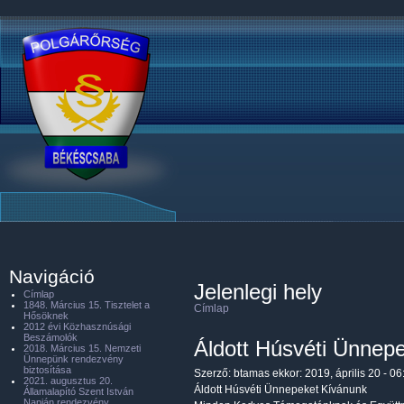
Navigáció
Jelenlegi hely
Címlap
1848. Március 15. Tisztelet a
Címlap
Hősöknek
2012 évi Közhasznúsági
Beszámolók
Áldott Húsvéti Ünnep
2018. Március 15. Nemzeti
Ünnepünk rendezvény
biztosítása
Szerző:
btamas
ekkor: 2019, április 20 - 06
2021. augusztus 20.
Áldott Húsvéti Ünnepeket Kívánunk
Államalapító Szent István
Napján rendezvény