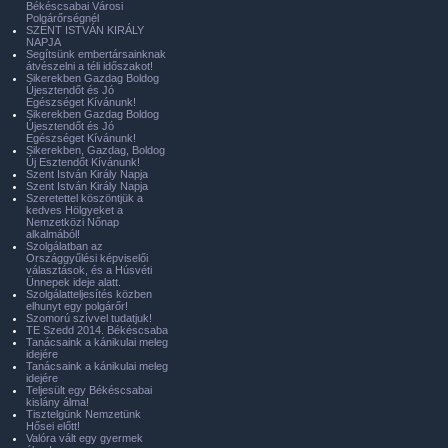
Békéscsabai Városi
Polgárőrségnél
SZENT ISTVÁN KIRÁLY
NAPJA
Segítsünk embertársainknak
átvészelni a téli időszakot!
Sikerekben Gazdag Boldog
Újesztendőt és Jó
Egészséget Kívánunk!
Sikerekben Gazdag Boldog
Újesztendőt és Jó
Egészséget Kívánunk!
Sikerekben, Gazdag, Boldog
Új Esztendőt Kívánunk!
Szent István Király Napja
Szent István Király Napja
Szeretettel köszöntjük a
kedves Hölgyeket a
Nemzetközi Nőnap
alkalmából!
Szolgálatban az
Országgyűlési képviselői
választások, és a Húsvéti
Ünnepek ideje alatt.
Szolgálatteljesítés közben
elhunyt egy polgárőr!
Szomorú szívvel tudatjuk!
TE Szedd 2014. Békéscsaba
Tanácsaink a kánikulai meleg
idejére
Tanácsaink a kánikulai meleg
idejére
Teljesült egy Békéscsabai
kislány álma!
Tisztelgünk Nemzetünk
Hősei előtt!
Valóra vált egy gyermek