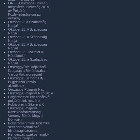
ORFK-Országos Baleset-
megelőzési Bizottság 2018.
év Polgárőr
Közlekedésbiztonsági
verseny.
Október 23 a Szabadság
Napja!
Október 23. A Szabadság
Napja
Október 23. A Szabadság
Napja
Október 23. A Szabadság
Napja!
Október 23. Tisztelet a
Hősöknek!
Október 23. a Szabadság
Napja!
Országgyűlési képviselői
látogatás a Békéscsabai
Városi Polgárőrségnél
Országos Elismerés ifj.
Bugyinszki Tamás
alelnöknek
Országos Polgárőr Nap
Országos Polgárőr Nap 2014
Polgármesteri köszönőlevél
polgárőreink részére.
Polgárőreink Sikere a X.
Országos Polgárőr
Közlekedésbiztonsági
Verseny Békés Megyei
Döntőjén.
Polgárőrség nyári turisztikai
szezonra vonatkozó
biztonsági tanácsai.
Rendészeti szakos tanulók
kiváló munkája a