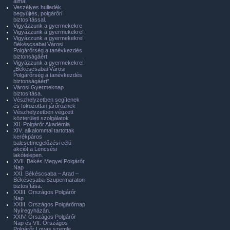
álma!
Veszélyes hulladék
begyűjtés, polgárőri
biztosítással.
Vigyázzunk a gyermekekre
Vigyázzunk a gyermekekre!
Vigyázzunk a gyermekekre!
Békéscsabai Városi
Polgárőrség a tanévkezdés
biztonságáért
Vigyázzunk a gyermekekre!
„Békéscsabai Városi
Polgárőrség a tanévkezdés
biztonságáért”
Városi Gyermeknap
biztosítása.
Vészhelyzetben segítenek
és fokozottan járőröznek
Vészhelyzetben végzett
közterületi szolgálatok
XII. Polgárőr Akadémia
XIV. alkalommal tartottak
kerékpáros
balesetmegelőzési célú
akciót a Lencsési
lakótelepen.
XVII. Békés Megyei Polgárőr
Nap
XXI. Békéscsaba – Arad –
Békéscsaba Szupermaraton
biztosítása.
XXIII. Országos Polgárőr
Nap
XXIII. Országos Polgárőrnap
Nyíregyházán.
XXIV. Országos Polgárőr
Nap és VII. Országos
Polgárőr Lovas szemle