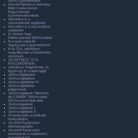
Sorsú Gyermekekért!
Húsvéti Élelmiszer Adomány
Böjte Csaba testvér
Nagyszalontai
Gyermekotthonának
Húsvétkor is a
rászorulóknak segítenek.
Húsvétkor is a rászorulókon
segítenek!
IX. András Napi
Kolbászparádé Békéscsabán
Itt a nyári vakáció!
Vigyázzunk a gyermekekre!
Itt az Ősz, jelentősen
megváltoznak a közlekedési
viszonyok.
JELENTKEZZ TE IS
POLGÁRŐRNEK!
Jelentkezz Polgárőrnek, és
legyél egy jó csapat tagja!
Járőrszolgálataink
Járőrszolgálatban
Járőrszolgálatban IV.
Járőrszolgálatban
polgárőreink
Járőrszolgálatok "Mindenki,
aki CSABAI!" Békéscsaba
300 Fesztivál ideje alatt.
Járőrszolgálatok
Járőrszolgálatok I.
Járőrszolgálatok II.
Jó tanácsaink a kánikulai
meleg idejére
Jót tenni! Karácsonyi
Adománygyűjtés
Jót tenni! Karácsonyi
adományok a családokért,
gyermekekért!