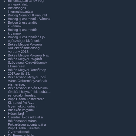
Biztonságban az év végi
ünnepek alatt
Biztonságos
internethasználat
Boldog Nőnapot Kívánunk!
Boldog új esztendő kívánunk!
Boldog új esztendőt
kívánunk!
Boldog új esztendőt
kívánunk!
Boldog új esztendőt és jó
egészséget kívánunk!
Békés Megyei Polgárőr
Közlekedésbiztonsági
Verseny 2018.
Békés Megyei Polgárőr Nap
Békés Megyei Polgárőr
Szövetség Közgyűlésének
Elismerése!
Békés Megyei Rendőrnap
2017.április 23.
Békéscsaba Megyei Jogú
Város Önkormányzatának
elismerése.
Békéscsabai István Malom
tűzoltási helyszín biztosítása
és forgalomterelés.
Böjte Csaba Testvérrel a
Kisíratosi Pió Atya
Gyermekotthonban
Büszkék Vagyunk
Hőseinkre!
Csordás Ákos adta át a
Békéscsabai Városi
Polgárőrség adományát a
Böjte Csaba Kisíratosi
Gyermekeinek.
Dr. Ferenczi Attila