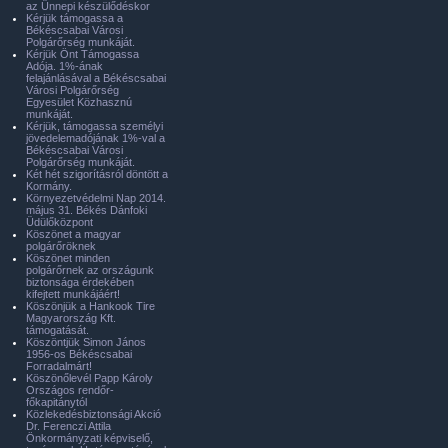
az Ünnepi készülődéskor
Kérjük támogassa a
Békéscsabai Városi
Polgárőrség munkáját.
Kérjük Önt Támogassa
Adója. 1%-ának
felajánlásával a Békéscsabai
Városi Polgárőrség
Egyesület Közhasznú
munkáját.
Kérjük, támogassa személyi
jövedelemadójának 1%-val a
Békéscsabai Városi
Polgárőrség munkáját.
Két hét szigorításról döntött a
Kormány.
Környezetvédelmi Nap 2014.
május 31. Békés Dánfoki
Üdülőközpont
Köszönet a magyar
polgárőröknek
Köszönet minden
polgárőrnek az országunk
biztonsága érdekében
kifejtett munkájáért!
Köszönjük a Hankook Tire
Magyarország Kft.
támogatását.
Köszöntjük Simon János
1956-os Békéscsabai
Forradalmárt!
Köszönőlevél Papp Károly
Országos rendőr-
főkapitánytól
Közlekedésbiztonsági Akció
Dr. Ferenczi Attila
Önkormányzati képviselő,