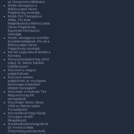
az Ünnepi készülődéskor
Kérjük támogassa a
Békéscsabai Városi
Polgárőrség munkáját.
Kérjük Önt Támogassa
Adója. 1%-ának
felajánlásával a Békéscsabai
Városi Polgárőrség
Egyesület Közhasznú
munkáját.
Kérjük, támogassa személyi
jövedelemadójának 1%-val a
Békéscsabai Városi
Polgárőrség munkáját.
Két hét szigorításról döntött a
Kormány.
Környezetvédelmi Nap 2014.
május 31. Békés Dánfoki
Üdülőközpont
Köszönet a magyar
polgárőröknek
Köszönet minden
polgárőrnek az országunk
biztonsága érdekében
kifejtett munkájáért!
Köszönjük a Hankook Tire
Magyarország Kft.
támogatását.
Köszöntjük Simon János
1956-os Békéscsabai
Forradalmárt!
Köszönőlevél Papp Károly
Országos rendőr-
főkapitánytól
Közlekedésbiztonsági Akció
Dr. Ferenczi Attila
Önkormányzati képviselő,