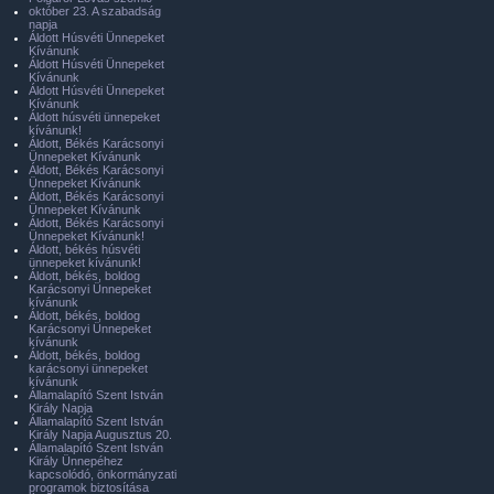
október 23. A szabadság
napja
Áldott Húsvéti Ünnepeket
Kívánunk
Áldott Húsvéti Ünnepeket
Kívánunk
Áldott Húsvéti Ünnepeket
Kívánunk
Áldott húsvéti ünnepeket
kívánunk!
Áldott, Békés Karácsonyi
Ünnepeket Kívánunk
Áldott, Békés Karácsonyi
Ünnepeket Kívánunk
Áldott, Békés Karácsonyi
Ünnepeket Kívánunk
Áldott, Békés Karácsonyi
Ünnepeket Kívánunk!
Áldott, békés húsvéti
ünnepeket kívánunk!
Áldott, békés, boldog
Karácsonyi Ünnepeket
kívánunk
Áldott, békés, boldog
Karácsonyi Ünnepeket
kívánunk
Áldott, békés, boldog
karácsonyi ünnepeket
kívánunk
Államalapító Szent István
Király Napja
Államalapító Szent István
Király Napja Augusztus 20.
Államalapító Szent István
Király Ünnepéhez
kapcsolódó, önkormányzati
programok biztosítása