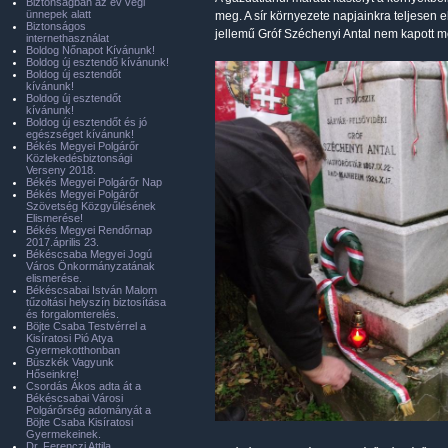
Biztonságban az év végi
ünnepek alatt
meg. A sír környezete napjainkra teljesen elv
Biztonságos
jellemű Gróf Széchenyi Antal nem kapott m
internethasználat
Boldog Nőnapot Kívánunk!
Boldog új esztendő kívánunk!
Boldog új esztendőt
kívánunk!
Boldog új esztendőt
kívánunk!
Boldog új esztendőt és jó
egészséget kívánunk!
Békés Megyei Polgárőr
Közlekedésbiztonsági
Verseny 2018.
Békés Megyei Polgárőr Nap
Békés Megyei Polgárőr
Szövetség Közgyűlésének
Elismerése!
Békés Megyei Rendőrnap
2017.április 23.
Békéscsaba Megyei Jogú
Város Önkormányzatának
elismerése.
Békéscsabai István Malom
tűzoltási helyszín biztosítása
és forgalomterelés.
Böjte Csaba Testvérrel a
Kisíratosi Pió Atya
Gyermekotthonban
Büszkék Vagyunk
Hőseinkre!
Csordás Ákos adta át a
Békéscsabai Városi
Polgárőrség adományát a
Böjte Csaba Kisíratosi
Gyermekeinek.
Dr. Ferenczi Attila