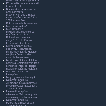
tanácsnok Úr támogatásával
Közlekedési jótanácsok a tél
közeledtével
Közlekedési tanácsaink az
őszi időszakra
Magyar Nemzeti Cirkusz
felvonulásának biztosítása
2015. május 1-én
Békéscsaba belvárosában
Merj újraéleszteni!
Mert jót tenni jó
Mikulás volt a segítője a
Békéscsabai Városi
Polgárőrség baleset-
megelőzési akciójának a
Lencsési Lakótelepen
Milyen esetben hívja a
segélyhívó számokat?
Mindenszentek és Halottak
napján a Békéscsabai
temetők biztosítása.
Mindenszentek és Halottak
napján a temetők biztosítása.
Mindenszentek és Halottak
napján temetők biztosítása.
Március 15 Nemzeti
Ünnepünk
Mély fájdalommal tudatjuk
Nemzeti Ünnepünk
Alkalmából Önkormányzati
Megemlékezés Biztosítása
2015. március 15.
Nemzeti Ünnepünk
alkalmából Önkormányzati
megemlékezés biztosítása
Nemzeti Ünnepünk
biztosítása Békéscsaba
2019. március 15.