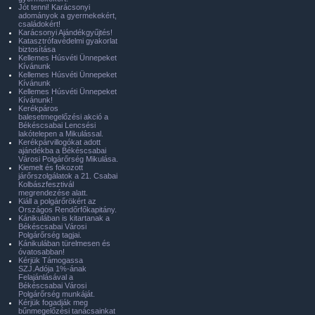
Jót tenni! Karácsonyi
adományok a gyermekekért,
családokért!
Karácsonyi Ajándékgyűjtés!
Katasztrófavédelmi gyakorlat
biztosítása
Kellemes Húsvéti Ünnepeket
Kívánunk
Kellemes Húsvéti Ünnepeket
Kívánunk
Kellemes Húsvéti Ünnepeket
Kívánunk!
Kerékpáros
balesetmegelőzési akció a
Békéscsabai Lencsési
lakótelepen a Mikulással.
Kerékpárvillogókat adott
ajándékba a Békéscsabai
Városi Polgárőrség Mikulása.
Kiemelt és fokozott
járőrszolgálatok a 21. Csabai
Kolbászfesztivál
megrendezése alatt.
Kiáll a polgárőrökért az
Országos Rendőrfőkapitány.
Kánikulában is kitartanak a
Békéscsabai Városi
Polgárőrség tagjai.
Kánikulában türelmesen és
óvatosabban!
Kérjük Támogassa
SZJ.Adója 1%-ának
Felajánlásával a
Békéscsabai Városi
Polgárőrség munkáját.
Kérjük fogadják meg
bűnmegelőzési tanácsainkat