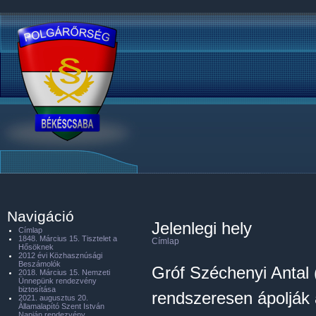
Navigáció
Jelenlegi hely
Címlap
1848. Március 15. Tisztelet a
Címlap
Hősöknek
2012 évi Közhasznúsági
Beszámolók
Gróf Széchenyi Antal 
2018. Március 15. Nemzeti
Ünnepünk rendezvény
biztosítása
rendszeresen ápolják
2021. augusztus 20.
Államalapító Szent István
Napján rendezvény