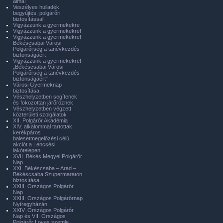
álma!
Veszélyes hulladék
begyűjtés, polgárőri
biztosítással.
Vigyázzunk a gyermekekre
Vigyázzunk a gyermekekre!
Vigyázzunk a gyermekekre!
Békéscsabai Városi
Polgárőrség a tanévkezdés
biztonságáért
Vigyázzunk a gyermekekre!
„Békéscsabai Városi
Polgárőrség a tanévkezdés
biztonságáért”
Városi Gyermeknap
biztosítása.
Vészhelyzetben segítenek
és fokozottan járőröznek
Vészhelyzetben végzett
közterületi szolgálatok
XII. Polgárőr Akadémia
XIV. alkalommal tartottak
kerékpáros
balesetmegelőzési célú
akciót a Lencsési
lakótelepen.
XVII. Békés Megyei Polgárőr
Nap
XXI. Békéscsaba – Arad –
Békéscsaba Szupermaraton
biztosítása.
XXIII. Országos Polgárőr
Nap
XXIII. Országos Polgárőrnap
Nyíregyházán.
XXIV. Országos Polgárőr
Nap és VII. Országos
Polgárőr Lovas szemle