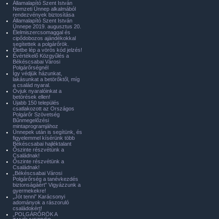
Államalapító Szent István
Nemzeti Ünnep alkalmából
rendezvények biztosítása
Államalapító Szent István
Ünnepe 2019. augusztus 20.
Élelmiszercsomaggal és
cipődobozos ajándékokkal
segítettek a polgárőrök.
Életbe lép a vörös kód jelzés!
Évértékelő Közgyűlés a
Békéscsabai Városi
Polgárőrségnél
Így védjük házunkat,
lakásunkat a betörőktől, míg
a család nyaral.
Óvjuk nyaralóinkat a
betörések ellen!
Újabb 150 település
csatlakozott az Országos
Polgárőr Szövetség
Bűnmegelőzési
mintaprogramjához
Ünnepek után is segítünk, és
figyelemmel kísérünk több
Békéscsabai hajléktalant
Őszinte részvétünk a
Családnak!
Őszinte részvétünk a
Családnak!
„Békéscsabai Városi
Polgárőrség a tanévkezdés
biztonságáért” Vigyázzunk a
gyermekekre!
„Jót tenni” Karácsonyi
adományok a rászoruló
családokért!
„POLGÁRŐRÖK A