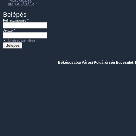
TANÉVKEZDÉS
BIZTONSÁGÁÉRT”
Belépés
Felhasználónév
*
Jelszó
*
Új jelszó igénylése
Békéscsabai Városi Polgárőrség Egyesület, H