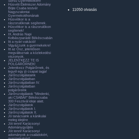
Sorsú Gyermekekért!
Húsvéti Élelmiszer Adomány
Böjte Csaba testvér
11050 olvasás
Nagyszalontai
Gyermekotthonának
Húsvétkor is a
rászorulóknak segítenek.
Húsvétkor is a rászorulókon
segítenek!
IX. András Napi
Kolbászparádé Békéscsabán
Itt a nyári vakáció!
Vigyázzunk a gyermekekre!
Itt az Ősz, jelentősen
megváltoznak a közlekedési
viszonyok.
JELENTKEZZ TE IS
POLGÁRŐRNEK!
Jelentkezz Polgárőrnek, és
legyél egy jó csapat tagja!
Járőrszolgálataink
Járőrszolgálatban
Járőrszolgálatban IV.
Járőrszolgálatban
polgárőreink
Járőrszolgálatok "Mindenki,
aki CSABAI!" Békéscsaba
300 Fesztivál ideje alatt.
Járőrszolgálatok
Járőrszolgálatok I.
Járőrszolgálatok II.
Jó tanácsaink a kánikulai
meleg idejére
Jót tenni! Karácsonyi
Adománygyűjtés
Jót tenni! Karácsonyi
adományok a családokért,
gyermekekért!