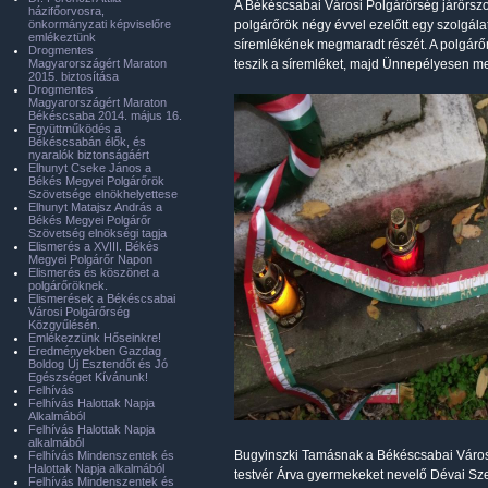
A Békéscsabai Városi Polgárőrség járőrszolgá
házifőorvosra,
önkormányzati képviselőre
polgárőrök négy évvel ezelőtt egy szolgála
emlékeztünk
síremlékének megmaradt részét. A polgárőr
Drogmentes
Magyarországért Maraton
teszik a síremléket, majd Ünnepélyesen m
2015. biztosítása
Drogmentes
Magyarországért Maraton
Békéscsaba 2014. május 16.
Együttműködés a
Békéscsabán élők, és
nyaralók biztonságáért
Elhunyt Cseke János a
Békés Megyei Polgárőrök
Szövetsége elnökhelyettese
Elhunyt Matajsz András a
Békés Megyei Polgárőr
Szövetség elnökségi tagja
Elismerés a XVIII. Békés
Megyei Polgárőr Napon
Elismerés és köszönet a
polgárőröknek.
Elismerések a Békéscsabai
Városi Polgárőrség
Közgyűlésén.
Emlékezzünk Hőseinkre!
Eredményekben Gazdag
Boldog Új Esztendőt és Jó
Egészséget Kívánunk!
Felhívás
Felhívás Halottak Napja
Alkalmából
Felhívás Halottak Napja
alkalmából
Bugyinszki Tamásnak a Békéscsabai Városi 
Felhívás Mindenszentek és
Halottak Napja alkalmából
testvér Árva gyermekeket nevelő Dévai Sz
Felhívás Mindenszentek és