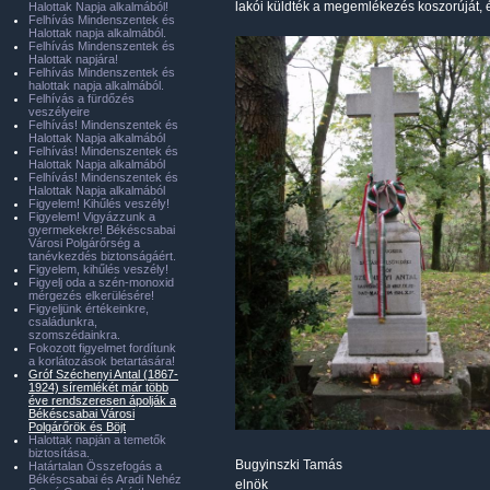
lakói küldték a megemlékezés koszorúját, 
Halottak Napja alkalmából!
Felhívás Mindenszentek és
Halottak napja alkalmából.
Felhívás Mindenszentek és
Halottak napjára!
Felhívás Mindenszentek és
halottak napja alkalmából.
Felhívás a fürdőzés
veszélyeire
Felhívás! Mindenszentek és
Halottak Napja alkalmából
Felhívás! Mindenszentek és
Halottak Napja alkalmából
Felhívás! Mindenszentek és
Halottak Napja alkalmából
Figyelem! Kihűlés veszély!
Figyelem! Vigyázzunk a
gyermekekre! Békéscsabai
Városi Polgárőrség a
tanévkezdés biztonságáért.
Figyelem, kihűlés veszély!
Figyelj oda a szén-monoxid
mérgezés elkerülésére!
Figyeljünk értékeinkre,
családunkra,
szomszédainkra.
Fokozott figyelmet fordítunk
a korlátozások betartására!
Gróf Széchenyi Antal (1867-
1924) síremlékét már több
éve rendszeresen ápolják a
Békéscsabai Városi
Polgárőrök és Böjt
Halottak napján a temetők
biztosítása.
Bugyinszki Tamás
Határtalan Összefogás a
Békéscsabai és Aradi Nehéz
elnök