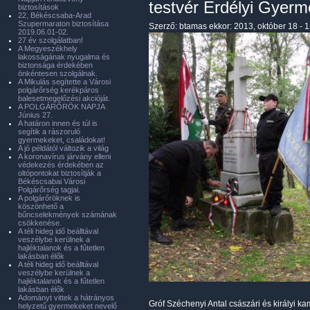
testvér Erdélyi Gyerm
biztosítások
22, Békéscsaba-Arad
Szupermaraton biztosítása
Szerző:
btamas
ekkor: 2013, október 18 - 
2019.06.01-02.
27 év szolgálatban!
A Megyeszékhely
lakosságának nyugalma és
biztonsága érdekében
önkéntesen szolgálnak.
A Mikulás segítette a Városi
polgárőrség kerékpáros
balesetmegelőzési akcióját.
A POLGÁRŐRÖK NAPJA
Június 27.
A határon innen és túl is
segítik a rászoruló
gyermekeket, családokat!
A jó példától változik a világ
A koronavírus járvány elleni
védekezés érdekében az
oltópontokat biztosítják a
Békéscsabai Városi
Polgárőrség tagjai.
A polgárőröknek is
köszönhető a
bűncselekmények számának
csökkenése.
A téli hideg idő beálltával
veszélybe kerülnek a
hajléktalanok és a fűtetlen
lakásban élők
A téli hideg idő beálltával
veszélybe kerülnek a
hajléktalanok és a fűtetlen
lakásban élők
Adományt vittek a hátrányos
Gróf Széchenyi Antal császári és királyi ka
helyzetű gyermekeket nevelő