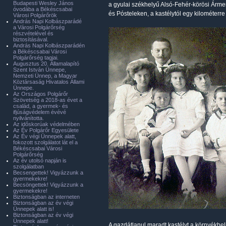
Budapesti Wesley János
a gyulai székhelyű Alsó-Fehér-körösi Árment
óvodába a Békéscsabai
és Pósteleken, a kastélytól egy kilométerr
Városi Polgárőrök
András Napi Kolbászparádé
a Városi Polgárőrség
részvételével és
biztosításával.
András Napi Kolbászparádén
a Békéscsabai Városi
Polgárőrség tagjai.
Augusztus 20. Államalapító
Szent István Ünnepe,
Nemzeti Ünnep, a Magyar
Köztársaság Hivatalos Állami
Ünnepe.
Az Országos Polgárőr
Szövetség a 2018-as évet a
család, a gyermek- és
ifjúságvédelem évévé
nyilvánította.
Az időskorúak védelmében
Az Év Polgárőr Egyesülete
Az Év végi Ünnepek alatt,
fokozott szolgálatot lát el a
Békéscsabai Városi
Polgárőrség
Az év utolsó napján is
szolgálatban
Becsengettek! Vigyázzunk a
gyermekekre!
Becsöngettek! Vigyázzunk a
gyermekekre!
Biztonságban az interneten
Biztonságban az év végi
Ünnepek alatt is!
Biztonságban az év végi
Ünnepek alatt!
A gazdátlanul maradt kastélyt a környékbel