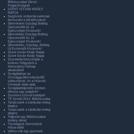
Békéscsabai Városi
Polgárőrségnél
SZENT ISTVÁN KIRÁLY
NAPJA
Segítsünk embertársainknak
átvészelni a téli időszakot!
Sikerekben Gazdag Boldog
Újesztendőt és Jó
Egészséget Kívánunk!
Sikerekben Gazdag Boldog
Újesztendőt és Jó
Egészséget Kívánunk!
Sikerekben, Gazdag, Boldog
Új Esztendőt Kívánunk!
Szent István Király Napja
Szent István Király Napja
Szeretettel köszöntjük a
kedves Hölgyeket a
Nemzetközi Nőnap
alkalmából!
Szolgálatban az
Országgyűlési képviselői
választások, és a Húsvéti
Ünnepek ideje alatt.
Szolgálatteljesítés közben
elhunyt egy polgárőr!
Szomorú szívvel tudatjuk!
TE Szedd 2014. Békéscsaba
Tanácsaink a kánikulai meleg
idejére
Tanácsaink a kánikulai meleg
idejére
Teljesült egy Békéscsabai
kislány álma!
Tisztelgünk Nemzetünk
Hősei előtt!
Valóra vált egy gyermek