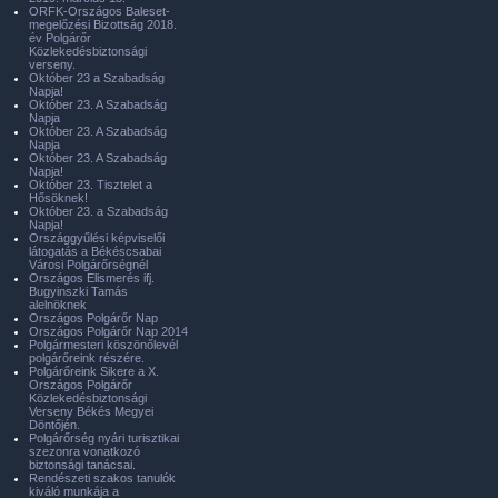
ORFK-Országos Baleset-
megelőzési Bizottság 2018.
év Polgárőr
Közlekedésbiztonsági
verseny.
Október 23 a Szabadság
Napja!
Október 23. A Szabadság
Napja
Október 23. A Szabadság
Napja
Október 23. A Szabadság
Napja!
Október 23. Tisztelet a
Hősöknek!
Október 23. a Szabadság
Napja!
Országgyűlési képviselői
látogatás a Békéscsabai
Városi Polgárőrségnél
Országos Elismerés ifj.
Bugyinszki Tamás
alelnöknek
Országos Polgárőr Nap
Országos Polgárőr Nap 2014
Polgármesteri köszönőlevél
polgárőreink részére.
Polgárőreink Sikere a X.
Országos Polgárőr
Közlekedésbiztonsági
Verseny Békés Megyei
Döntőjén.
Polgárőrség nyári turisztikai
szezonra vonatkozó
biztonsági tanácsai.
Rendészeti szakos tanulók
kiváló munkája a