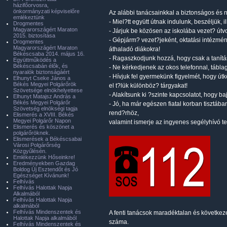
házifőorvosra,
önkormányzati képviselőre
Az alábbi tanácsainkkal a biztonságos és 
emlékeztünk
- Miel?tt együtt útnak indulunk, beszéljük, 
Drogmentes
Magyarországért Maraton
- Járjuk be közösen az iskolába vezet? útv
2015. biztosítása
- Gépjárm? vezet?jeként, oktatási intézmé
Drogmentes
Magyarországért Maraton
áthaladó diákokra!
Békéscsaba 2014. május 16.
- Ragaszkodjunk hozzá, hogy csak a tanítá
Együttműködés a
Békéscsabán élők, és
- Ne kérkedjenek az okos telefonnal, táblag
nyaralók biztonságáért
- Hívjuk fel gyermekünk figyelmét, hogy ú
Elhunyt Cseke János a
Békés Megyei Polgárőrök
el t?lük különböz? tárgyakat!
Szövetsége elnökhelyettese
- Alakítsunk ki ?szinte kapcsolatot, hogy
Elhunyt Matajsz András a
Békés Megyei Polgárőr
- Jó, ha már egészen fiatal korban tisztá
Szövetség elnökségi tagja
rend?rhöz,
Elismerés a XVIII. Békés
Megyei Polgárőr Napon
valamint ismerje az ingyenes segélyhívó t
Elismerés és köszönet a
polgárőröknek.
Elismerések a Békéscsabai
Városi Polgárőrség
Közgyűlésén.
Emlékezzünk Hőseinkre!
Eredményekben Gazdag
Boldog Új Esztendőt és Jó
Egészséget Kívánunk!
Felhívás
Felhívás Halottak Napja
Alkalmából
Felhívás Halottak Napja
alkalmából
Felhívás Mindenszentek és
A fenti tanácsok maradéktalan és következ
Halottak Napja alkalmából
száma.
Felhívás Mindenszentek és