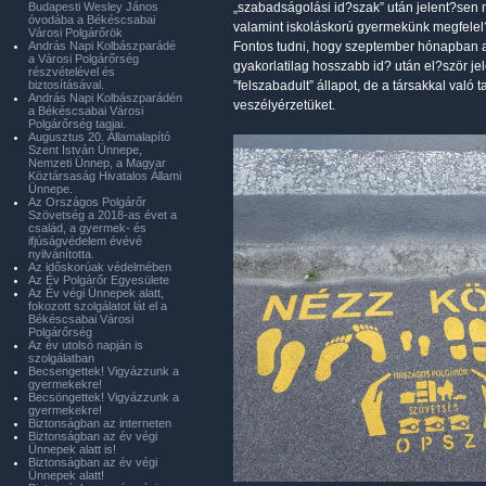
Budapesti Wesley János
„szabadságolási id?szak” után jelent?sen 
óvodába a Békéscsabai
valamint iskoláskorú gyermekünk megfelel?
Városi Polgárőrök
András Napi Kolbászparádé
Fontos tudni, hogy szeptember hónapban a
a Városi Polgárőrség
gyakorlatilag hosszabb id? után el?ször
részvételével és
biztosításával.
”felszabadult” állapot, de a társakkal való
András Napi Kolbászparádén
veszélyérzetüket.
a Békéscsabai Városi
Polgárőrség tagjai.
Augusztus 20. Államalapító
Szent István Ünnepe,
Nemzeti Ünnep, a Magyar
Köztársaság Hivatalos Állami
Ünnepe.
Az Országos Polgárőr
Szövetség a 2018-as évet a
család, a gyermek- és
ifjúságvédelem évévé
nyilvánította.
Az időskorúak védelmében
Az Év Polgárőr Egyesülete
Az Év végi Ünnepek alatt,
fokozott szolgálatot lát el a
Békéscsabai Városi
Polgárőrség
Az év utolsó napján is
szolgálatban
Becsengettek! Vigyázzunk a
gyermekekre!
Becsöngettek! Vigyázzunk a
gyermekekre!
Biztonságban az interneten
Biztonságban az év végi
Ünnepek alatt is!
Biztonságban az év végi
Ünnepek alatt!