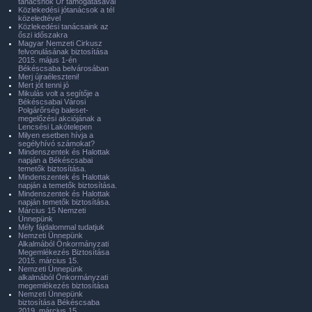
tanácsnok Úr támogatásával
Közlekedési jótanácsok a tél
közeledtével
Közlekedési tanácsaink az
őszi időszakra
Magyar Nemzeti Cirkusz
felvonulásának biztosítása
2015. május 1-én
Békéscsaba belvárosában
Merj újraéleszteni!
Mert jót tenni jó
Mikulás volt a segítője a
Békéscsabai Városi
Polgárőrség baleset-
megelőzési akciójának a
Lencsési Lakótelepen
Milyen esetben hívja a
segélyhívó számokat?
Mindenszentek és Halottak
napján a Békéscsabai
temetők biztosítása.
Mindenszentek és Halottak
napján a temetők biztosítása.
Mindenszentek és Halottak
napján temetők biztosítása.
Március 15 Nemzeti
Ünnepünk
Mély fájdalommal tudatjuk
Nemzeti Ünnepünk
Alkalmából Önkormányzati
Megemlékezés Biztosítása
2015. március 15.
Nemzeti Ünnepünk
alkalmából Önkormányzati
megemlékezés biztosítása
Nemzeti Ünnepünk
biztosítása Békéscsaba
2019. március 15.