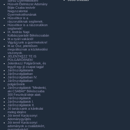
Sorsú Gyermekekért!
Húsvéti Élelmiszer Adomány
Böjte Csaba testvér
Nagyszalontai
Gyermekotthonának
Húsvétkor is a
rászorulóknak segítenek.
Húsvétkor is a rászorulókon
segítenek!
IX. András Napi
Kolbászparádé Békéscsabán
Itt a nyári vakáció!
Vigyázzunk a gyermekekre!
Itt az Ősz, jelentősen
megváltoznak a közlekedési
viszonyok.
JELENTKEZZ TE IS
POLGÁRŐRNEK!
Jelentkezz Polgárőrnek, és
legyél egy jó csapat tagja!
Járőrszolgálataink
Járőrszolgálatban
Járőrszolgálatban IV.
Járőrszolgálatban
polgárőreink
Járőrszolgálatok "Mindenki,
aki CSABAI!" Békéscsaba
300 Fesztivál ideje alatt.
Járőrszolgálatok
Járőrszolgálatok I.
Járőrszolgálatok II.
Jó tanácsaink a kánikulai
meleg idejére
Jót tenni! Karácsonyi
Adománygyűjtés
Jót tenni! Karácsonyi
adományok a családokért,
gyermekekért!