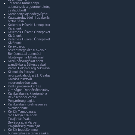
Jót tenni! Karácsonyi
adományok a gyermekekért,
családokért!
Karácsonyi Ajándékgyűjtés!
Katasztrófavédelmi gyakorlat
biztosítása
Kellemes Húsvéti Ünnepeket
Kívánunk
Kellemes Húsvéti Ünnepeket
Kívánunk
Kellemes Húsvéti Ünnepeket
Kívánunk!
Kerékpáros
balesetmegelőzési akció a
Békéscsabai Lencsési
lakótelepen a Mikulással.
Kerékpárvillogókat adott
ajándékba a Békéscsabai
Városi Polgárőrség Mikulása.
Kiemelt és fokozott
járőrszolgálatok a 21. Csabai
Kolbászfesztivál
megrendezése alatt.
Kiáll a polgárőrökért az
Országos Rendőrfőkapitány.
Kánikulában is kitartanak a
Békéscsabai Városi
Polgárőrség tagjai.
Kánikulában türelmesen és
óvatosabban!
Kérjük Támogassa
SZJ.Adója 1%-ának
Felajánlásával a
Békéscsabai Városi
Polgárőrség munkáját.
Kérjük fogadják meg
bűnmegelőzési tanácsainkat