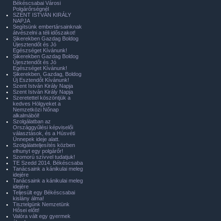
Békéscsabai Városi
Polgárőrségnél
SZENT ISTVÁN KIRÁLY
NAPJA
Segítsünk embertársainknak
átvészelni a téli időszakot!
Sikerekben Gazdag Boldog
Újesztendőt és Jó
Egészséget Kívánunk!
Sikerekben Gazdag Boldog
Újesztendőt és Jó
Egészséget Kívánunk!
Sikerekben, Gazdag, Boldog
Új Esztendőt Kívánunk!
Szent István Király Napja
Szent István Király Napja
Szeretettel köszöntjük a
kedves Hölgyeket a
Nemzetközi Nőnap
alkalmából!
Szolgálatban az
Országgyűlési képviselői
választások, és a Húsvéti
Ünnepek ideje alatt.
Szolgálatteljesítés közben
elhunyt egy polgárőr!
Szomorú szívvel tudatjuk!
TE Szedd 2014. Békéscsaba
Tanácsaink a kánikulai meleg
idejére
Tanácsaink a kánikulai meleg
idejére
Teljesült egy Békéscsabai
kislány álma!
Tisztelgünk Nemzetünk
Hősei előtt!
Valóra vált egy gyermek