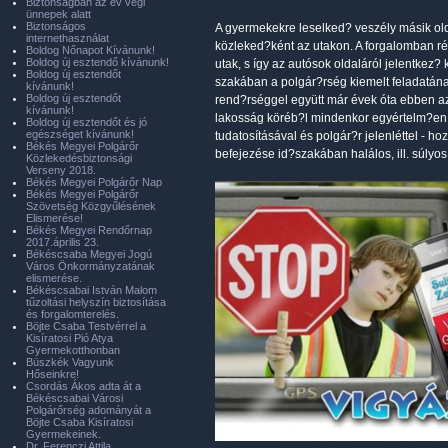
Biztonságban az év végi
ünnepek alatt
Biztonságos
A gyermekekre leselked? veszély másik old
internethasználat
közleked?ként az utakon. A forgalomban ré
Boldog Nőnapot Kívánunk!
Boldog új esztendő kívánunk!
utak, s így az autósok oldaláról jelentkez
Boldog új esztendőt
szakában a polgár?rség kiemelt feladatána
kívánunk!
Boldog új esztendőt
rend?rséggel együtt már évek óta ebben az 
kívánunk!
lakosság köréb?l mindenkor egyértelm?en ke
Boldog új esztendőt és jó
egészséget kívánunk!
tudatosításával és polgár?r jelenléttel - 
Békés Megyei Polgárőr
befejezése id?szakában halálos, ill. súlyo
Közlekedésbiztonsági
Verseny 2018.
Békés Megyei Polgárőr Nap
Békés Megyei Polgárőr
Szövetség Közgyűlésének
Elismerése!
Békés Megyei Rendőrnap
2017.április 23.
Békéscsaba Megyei Jogú
Város Önkormányzatának
elismerése.
Békéscsabai István Malom
tűzoltási helyszín biztosítása
és forgalomterelés.
Böjte Csaba Testvérrel a
Kisíratosi Pió Atya
Gyermekotthonban
Büszkék Vagyunk
Hőseinkre!
Csordás Ákos adta át a
Békéscsabai Városi
Polgárőrség adományát a
Böjte Csaba Kisíratosi
Gyermekeinek.
Dr. Ferenczi Attila