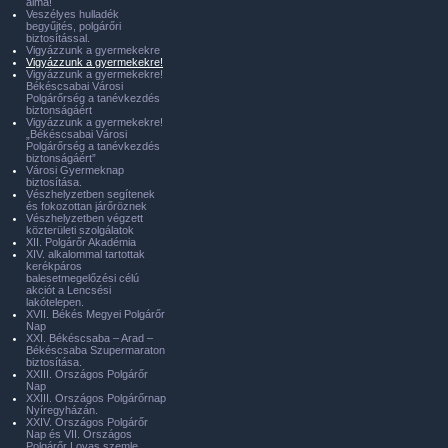
álma!
Veszélyes hulladék
begyűjtés, polgárőri
biztosítással.
Vigyázzunk a gyermekekre
Vigyázzunk a gyermekekre!
Vigyázzunk a gyermekekre!
Békéscsabai Városi
Polgárőrség a tanévkezdés
biztonságáért
Vigyázzunk a gyermekekre!
„Békéscsabai Városi
Polgárőrség a tanévkezdés
biztonságáért”
Városi Gyermeknap
biztosítása.
Vészhelyzetben segítenek
és fokozottan járőröznek
Vészhelyzetben végzett
közterületi szolgálatok
XII. Polgárőr Akadémia
XIV. alkalommal tartottak
kerékpáros
balesetmegelőzési célú
akciót a Lencsési
lakótelepen.
XVII. Békés Megyei Polgárőr
Nap
XXI. Békéscsaba – Arad –
Békéscsaba Szupermaraton
biztosítása.
XXIII. Országos Polgárőr
Nap
XXIII. Országos Polgárőrnap
Nyíregyházán.
XXIV. Országos Polgárőr
Nap és VII. Országos
Polgárőr Lovas szemle