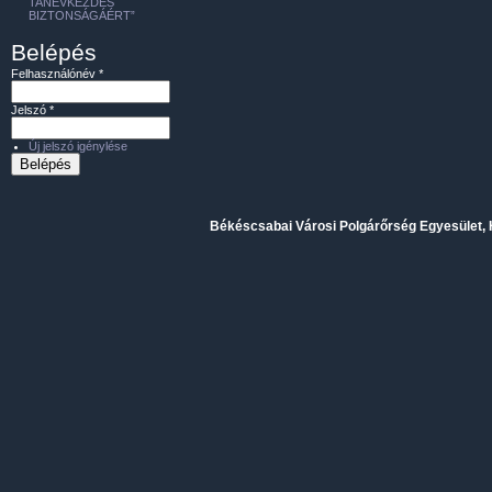
TANÉVKEZDÉS
BIZTONSÁGÁÉRT”
Belépés
Felhasználónév
*
Jelszó
*
Új jelszó igénylése
Békéscsabai Városi Polgárőrség Egyesület, H