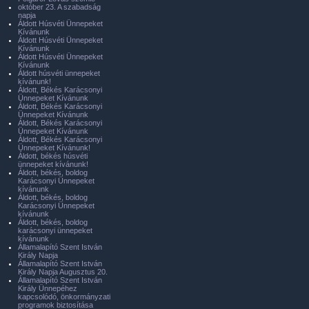
október 23. A szabadság
napja
Áldott Húsvéti Ünnepeket
Kívánunk
Áldott Húsvéti Ünnepeket
Kívánunk
Áldott Húsvéti Ünnepeket
Kívánunk
Áldott húsvéti ünnepeket
kívánunk!
Áldott, Békés Karácsonyi
Ünnepeket Kívánunk
Áldott, Békés Karácsonyi
Ünnepeket Kívánunk
Áldott, Békés Karácsonyi
Ünnepeket Kívánunk
Áldott, Békés Karácsonyi
Ünnepeket Kívánunk!
Áldott, békés húsvéti
ünnepeket kívánunk!
Áldott, békés, boldog
Karácsonyi Ünnepeket
kívánunk
Áldott, békés, boldog
Karácsonyi Ünnepeket
kívánunk
Áldott, békés, boldog
karácsonyi ünnepeket
kívánunk
Államalapító Szent István
Király Napja
Államalapító Szent István
Király Napja Augusztus 20.
Államalapító Szent István
Király Ünnepéhez
kapcsolódó, önkormányzati
programok biztosítása