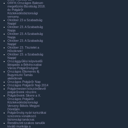
ORFK-Országos Baleset-
megelőzési Bizottság 2018.
év Polgárőr
Közlekedésbiztonsági
verseny.
Október 23 a Szabadság
Napja!
Október 23. A Szabadság
Napja
Október 23. A Szabadság
Napja
Október 23. A Szabadság
Napja!
Október 23. Tisztelet a
Hősöknek!
Október 23. a Szabadság
Napja!
Országgyűlési képviselői
látogatás a Békéscsabai
Városi Polgárőrségnél
Országos Elismerés ifj.
Bugyinszki Tamás
alelnöknek
Országos Polgárőr Nap
Országos Polgárőr Nap 2014
Polgármesteri köszönőlevél
polgárőreink részére.
Polgárőreink Sikere a X.
Országos Polgárőr
Közlekedésbiztonsági
Verseny Békés Megyei
Döntőjén.
Polgárőrség nyári turisztikai
szezonra vonatkozó
biztonsági tanácsai.
Rendészeti szakos tanulók
kiváló munkája a