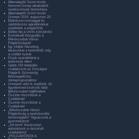
Államalapító Szent István
Nemzeti Ünnep alkalmából
rendezvények biztosítása
Államalapító Szent István
Ünnepe 2019. augusztus 20.
Élelmiszercsomaggal és
cipődobozos ajándékokkal
segítettek a polgárőrök.
Életbe lép a vörös kód jelzés!
Évértékelő Közgyűlés a
Békéscsabai Városi
Polgárőrségnél
Így védjük házunkat,
lakásunkat a betörőktől, míg
a család nyaral.
Óvjuk nyaralóinkat a
betörések ellen!
Újabb 150 település
csatlakozott az Országos
Polgárőr Szövetség
Bűnmegelőzési
mintaprogramjához
Ünnepek után is segítünk, és
figyelemmel kísérünk több
Békéscsabai hajléktalant
Őszinte részvétünk a
Családnak!
Őszinte részvétünk a
Családnak!
„Békéscsabai Városi
Polgárőrség a tanévkezdés
biztonságáért” Vigyázzunk a
gyermekekre!
„Jót tenni” Karácsonyi
adományok a rászoruló
családokért!
„POLGÁRŐRÖK A