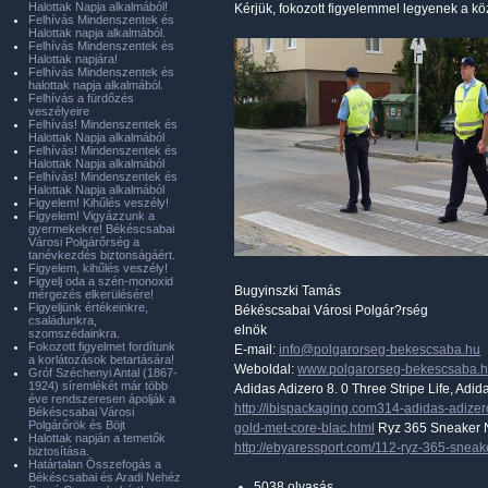
Halottak Napja alkalmából!
Kérjük, fokozott figyelemmel legyenek a k
Felhívás Mindenszentek és
Halottak napja alkalmából.
Felhívás Mindenszentek és
Halottak napjára!
Felhívás Mindenszentek és
halottak napja alkalmából.
Felhívás a fürdőzés
veszélyeire
Felhívás! Mindenszentek és
Halottak Napja alkalmából
Felhívás! Mindenszentek és
Halottak Napja alkalmából
Felhívás! Mindenszentek és
Halottak Napja alkalmából
Figyelem! Kihűlés veszély!
Figyelem! Vigyázzunk a
gyermekekre! Békéscsabai
Városi Polgárőrség a
tanévkezdés biztonságáért.
Figyelem, kihűlés veszély!
Figyelj oda a szén-monoxid
Bugyinszki Tamás
mérgezés elkerülésére!
Figyeljünk értékeinkre,
Békéscsabai Városi Polgár?rség
családunkra,
elnök
szomszédainkra.
Fokozott figyelmet fordítunk
E-mail:
info@polgarorseg-bekescsaba.hu
a korlátozások betartására!
Weboldal:
www.polgarorseg-bekescsaba.
Gróf Széchenyi Antal (1867-
1924) síremlékét már több
Adidas Adizero 8. 0 Three Stripe Life, Adid
éve rendszeresen ápolják a
http://ibispackaging.com314-adidas-adizero
Békéscsabai Városi
Polgárőrök és Böjt
gold-met-core-blac.html
Ryz 365 Sneaker Ni
Halottak napján a temetők
http://ebyaressport.com/112-ryz-365-sneak
biztosítása.
Határtalan Összefogás a
Békéscsabai és Aradi Nehéz
5038 olvasás