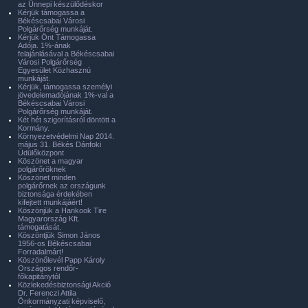
az Ünnepi készülődéskor
Kérjük támogassa a
Békéscsabai Városi
Polgárőrség munkáját.
Kérjük Önt Támogassa
Adója. 1%-ának
felajánlásával a Békéscsabai
Városi Polgárőrség
Egyesület Közhasznú
munkáját.
Kérjük, támogassa személyi
jövedelemadójának 1%-val a
Békéscsabai Városi
Polgárőrség munkáját.
Két hét szigorításról döntött a
Kormány.
Környezetvédelmi Nap 2014.
május 31. Békés Dánfoki
Üdülőközpont
Köszönet a magyar
polgárőröknek
Köszönet minden
polgárőrnek az országunk
biztonsága érdekében
kifejtett munkájáért!
Köszönjük a Hankook Tire
Magyarország Kft.
támogatását.
Köszöntjük Simon János
1956-os Békéscsabai
Forradalmárt!
Köszönőlevél Papp Károly
Országos rendőr-
főkapitánytól
Közlekedésbiztonsági Akció
Dr. Ferenczi Attila
Önkormányzati képviselő,