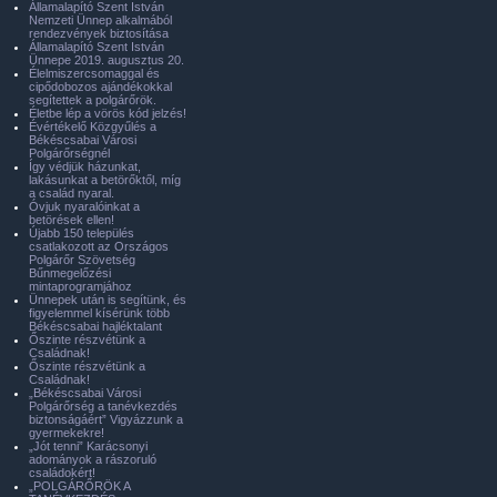
Államalapító Szent István
Nemzeti Ünnep alkalmából
rendezvények biztosítása
Államalapító Szent István
Ünnepe 2019. augusztus 20.
Élelmiszercsomaggal és
cipődobozos ajándékokkal
segítettek a polgárőrök.
Életbe lép a vörös kód jelzés!
Évértékelő Közgyűlés a
Békéscsabai Városi
Polgárőrségnél
Így védjük házunkat,
lakásunkat a betörőktől, míg
a család nyaral.
Óvjuk nyaralóinkat a
betörések ellen!
Újabb 150 település
csatlakozott az Országos
Polgárőr Szövetség
Bűnmegelőzési
mintaprogramjához
Ünnepek után is segítünk, és
figyelemmel kísérünk több
Békéscsabai hajléktalant
Őszinte részvétünk a
Családnak!
Őszinte részvétünk a
Családnak!
„Békéscsabai Városi
Polgárőrség a tanévkezdés
biztonságáért” Vigyázzunk a
gyermekekre!
„Jót tenni” Karácsonyi
adományok a rászoruló
családokért!
„POLGÁRŐRÖK A