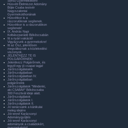
Sorsú Gyermekekért!
Húsvéti Élelmiszer Adomány
Böjte Csaba testvér
Nagyszalontai
Gyermekotthonának
Húsvétkor is a
rászorulóknak segítenek.
Húsvétkor is a rászorulókon
segítenek!
IX. András Napi
Kolbászparádé Békéscsabán
Itt a nyári vakáció!
Vigyázzunk a gyermekekre!
Itt az Ősz, jelentősen
megváltoznak a közlekedési
viszonyok.
JELENTKEZZ TE IS
POLGÁRŐRNEK!
Jelentkezz Polgárőrnek, és
legyél egy jó csapat tagja!
Járőrszolgálataink
Járőrszolgálatban
Járőrszolgálatban IV.
Járőrszolgálatban
polgárőreink
Járőrszolgálatok "Mindenki,
aki CSABAI!" Békéscsaba
300 Fesztivál ideje alatt.
Járőrszolgálatok
Járőrszolgálatok I.
Járőrszolgálatok II.
Jó tanácsaink a kánikulai
meleg idejére
Jót tenni! Karácsonyi
Adománygyűjtés
Jót tenni! Karácsonyi
adományok a családokért,
gyermekekért!