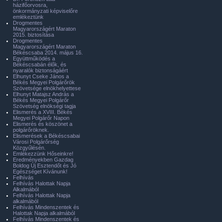
házifőorvosra,
önkormányzati képviselőre
emlékeztünk
Drogmentes
Magyarországért Maraton
2015. biztosítása
Drogmentes
Magyarországért Maraton
Békéscsaba 2014. május 16.
Együttműködés a
Békéscsabán élők, és
nyaralók biztonságáért
Elhunyt Cseke János a
Békés Megyei Polgárőrök
Szövetsége elnökhelyettese
Elhunyt Matajsz András a
Békés Megyei Polgárőr
Szövetség elnökségi tagja
Elismerés a XVIII. Békés
Megyei Polgárőr Napon
Elismerés és köszönet a
polgárőröknek.
Elismerések a Békéscsabai
Városi Polgárőrség
Közgyűlésén.
Emlékezzünk Hőseinkre!
Eredményekben Gazdag
Boldog Új Esztendőt és Jó
Egészséget Kívánunk!
Felhívás
Felhívás Halottak Napja
Alkalmából
Felhívás Halottak Napja
alkalmából
Felhívás Mindenszentek és
Halottak Napja alkalmából
Felhívás Mindenszentek és