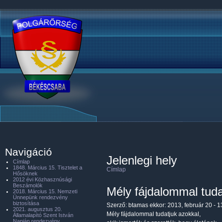
Navigáció
Jelenlegi hely
Címlap
1848. Március 15. Tisztelet a
Címlap
Hősöknek
2012 évi Közhasznúsági
Beszámolók
Mély fájdalommal tuda
2018. Március 15. Nemzeti
Ünnepünk rendezvény
biztosítása
Szerző:
btamas
ekkor: 2013, február 20 - 1
2021. augusztus 20.
Mély fájdalommal tudatjuk azokkal,
Államalapító Szent István
Napján rendezvény