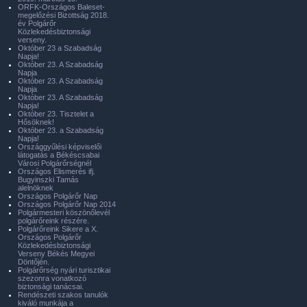
ORFK-Országos Baleset-
megelőzési Bizottság 2018.
év Polgárőr
Közlekedésbiztonsági
verseny.
Október 23 a Szabadság
Napja!
Október 23. A Szabadság
Napja
Október 23. A Szabadság
Napja
Október 23. A Szabadság
Napja!
Október 23. Tisztelet a
Hősöknek!
Október 23. a Szabadság
Napja!
Országgyűlési képviselői
látogatás a Békéscsabai
Városi Polgárőrségnél
Országos Elismerés ifj.
Bugyinszki Tamás
alelnöknek
Országos Polgárőr Nap
Országos Polgárőr Nap 2014
Polgármesteri köszönőlevél
polgárőreink részére.
Polgárőreink Sikere a X.
Országos Polgárőr
Közlekedésbiztonsági
Verseny Békés Megyei
Döntőjén.
Polgárőrség nyári turisztikai
szezonra vonatkozó
biztonsági tanácsai.
Rendészeti szakos tanulók
kiváló munkája a