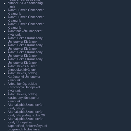
október 23. A szabadság
napja
Áldott Húsvéti Ünnepeket
Kívánunk
Áldott Húsvéti Ünnepeket
Kívánunk
Áldott Húsvéti Ünnepeket
Kívánunk
Áldott húsvéti ünnepeket
kívánunk!
Áldott, Békés Karácsonyi
Ünnepeket Kívánunk
Áldott, Békés Karácsonyi
Ünnepeket Kívánunk
Áldott, Békés Karácsonyi
Ünnepeket Kívánunk
Áldott, Békés Karácsonyi
Ünnepeket Kívánunk!
Áldott, békés húsvéti
ünnepeket kívánunk!
Áldott, békés, boldog
Karácsonyi Ünnepeket
kívánunk
Áldott, békés, boldog
Karácsonyi Ünnepeket
kívánunk
Áldott, békés, boldog
karácsonyi ünnepeket
kívánunk
Államalapító Szent István
Király Napja
Államalapító Szent István
Király Napja Augusztus 20.
Államalapító Szent István
Király Ünnepéhez
kapcsolódó, önkormányzati
programok biztosítása