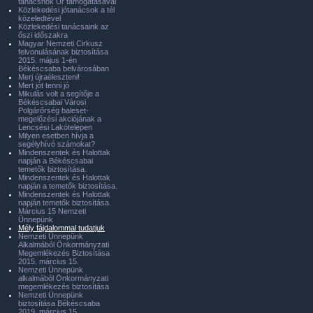
tanácsnok Úr támogatásával
Közlekedési jótanácsok a tél
közeledtével
Közlekedési tanácsaink az
őszi időszakra
Magyar Nemzeti Cirkusz
felvonulásának biztosítása
2015. május 1-én
Békéscsaba belvárosában
Merj újraéleszteni!
Mert jót tenni jó
Mikulás volt a segítője a
Békéscsabai Városi
Polgárőrség baleset-
megelőzési akciójának a
Lencsési Lakótelepen
Milyen esetben hívja a
segélyhívó számokat?
Mindenszentek és Halottak
napján a Békéscsabai
temetők biztosítása.
Mindenszentek és Halottak
napján a temetők biztosítása.
Mindenszentek és Halottak
napján temetők biztosítása.
Március 15 Nemzeti
Ünnepünk
Mély fájdalommal tudatjuk
Nemzeti Ünnepünk
Alkalmából Önkormányzati
Megemlékezés Biztosítása
2015. március 15.
Nemzeti Ünnepünk
alkalmából Önkormányzati
megemlékezés biztosítása
Nemzeti Ünnepünk
biztosítása Békéscsaba
2019. március 15.