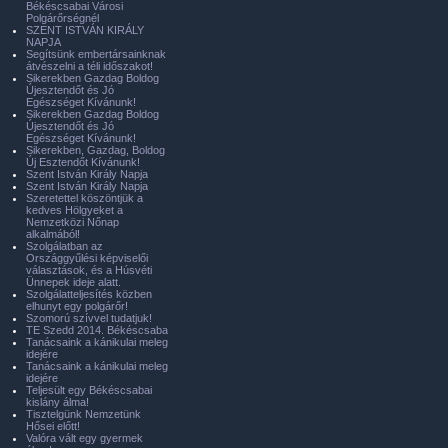
Békéscsabai Városi
Polgárőrségnél
SZENT ISTVÁN KIRÁLY
NAPJA
Segítsünk embertársainknak
átvészelni a téli időszakot!
Sikerekben Gazdag Boldog
Újesztendőt és Jó
Egészséget Kívánunk!
Sikerekben Gazdag Boldog
Újesztendőt és Jó
Egészséget Kívánunk!
Sikerekben, Gazdag, Boldog
Új Esztendőt Kívánunk!
Szent István Király Napja
Szent István Király Napja
Szeretettel köszöntjük a
kedves Hölgyeket a
Nemzetközi Nőnap
alkalmából!
Szolgálatban az
Országgyűlési képviselői
választások, és a Húsvéti
Ünnepek ideje alatt.
Szolgálatteljesítés közben
elhunyt egy polgárőr!
Szomorú szívvel tudatjuk!
TE Szedd 2014. Békéscsaba
Tanácsaink a kánikulai meleg
idejére
Tanácsaink a kánikulai meleg
idejére
Teljesült egy Békéscsabai
kislány álma!
Tisztelgünk Nemzetünk
Hősei előtt!
Valóra vált egy gyermek