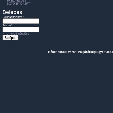
TANÉVKEZDÉS
BIZTONSÁGÁÉRT”
Belépés
Felhasználónév
*
Jelszó
*
Új jelszó igénylése
Békéscsabai Városi Polgárőrség Egyesület, H