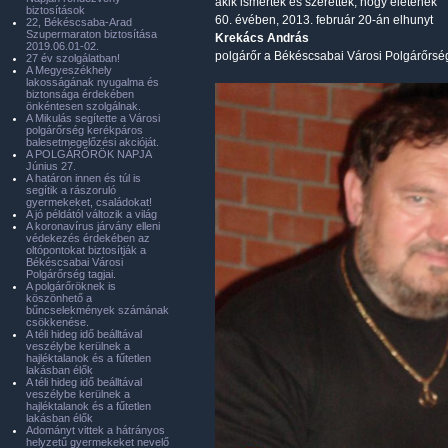
akik ismerték és szerették, hogy életének
biztosítások
60. évében, 2013. február 20-án elhunyt
22, Békéscsaba-Arad
Szupermaraton biztosítása
Krekács András
2019.06.01-02.
polgárőr a Békéscsabai Városi Polgárőrség 
27 év szolgálatban!
A Megyeszékhely
lakosságának nyugalma és
biztonsága érdekében
önkéntesen szolgálnak.
A Mikulás segítette a Városi
polgárőrség kerékpáros
balesetmegelőzési akcióját.
A POLGÁRŐRÖK NAPJA
Június 27.
A határon innen és túl is
segítik a rászoruló
gyermekeket, családokat!
A jó példától változik a világ
A koronavírus járvány elleni
védekezés érdekében az
oltópontokat biztosítják a
Békéscsabai Városi
Polgárőrség tagjai.
A polgárőröknek is
köszönhető a
bűncselekmények számának
csökkenése.
A téli hideg idő beálltával
veszélybe kerülnek a
hajléktalanok és a fűtetlen
lakásban élők
A téli hideg idő beálltával
veszélybe kerülnek a
hajléktalanok és a fűtetlen
lakásban élők
Adományt vittek a hátrányos
helyzetű gyermekeket nevelő