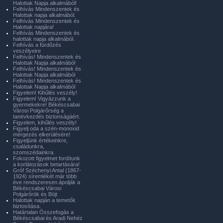
Halottak Napja alkalmából!
Felhívás Mindenszentek és
Halottak napja alkalmából.
Felhívás Mindenszentek és
Halottak napjára!
Felhívás Mindenszentek és
halottak napja alkalmából.
Felhívás a fürdőzés
veszélyeire
Felhívás! Mindenszentek és
Halottak Napja alkalmából
Felhívás! Mindenszentek és
Halottak Napja alkalmából
Felhívás! Mindenszentek és
Halottak Napja alkalmából
Figyelem! Kihűlés veszély!
Figyelem! Vigyázzunk a
gyermekekre! Békéscsabai
Városi Polgárőrség a
tanévkezdés biztonságáért.
Figyelem, kihűlés veszély!
Figyelj oda a szén-monoxid
mérgezés elkerülésére!
Figyeljünk értékeinkre,
családunkra,
szomszédainkra.
Fokozott figyelmet fordítunk
a korlátozások betartására!
Gróf Széchenyi Antal (1867-
1924) síremlékét már több
éve rendszeresen ápolják a
Békéscsabai Városi
Polgárőrök és Böjt
Halottak napján a temetők
biztosítása.
Határtalan Összefogás a
Békéscsabai és Aradi Nehéz