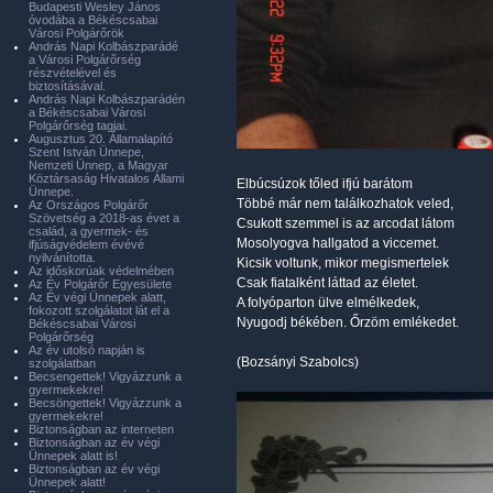
Budapesti Wesley János
óvodába a Békéscsabai
Városi Polgárőrök
András Napi Kolbászparádé
a Városi Polgárőrség
részvételével és
biztosításával.
András Napi Kolbászparádén
a Békéscsabai Városi
Polgárőrség tagjai.
Augusztus 20. Államalapító
Szent István Ünnepe,
Nemzeti Ünnep, a Magyar
Köztársaság Hivatalos Állami
Elbúcsúzok tőled ifjú barátom
Ünnepe.
Többé már nem találkozhatok veled,
Az Országos Polgárőr
Szövetség a 2018-as évet a
Csukott szemmel is az arcodat látom
család, a gyermek- és
Mosolyogva hallgatod a viccemet.
ifjúságvédelem évévé
nyilvánította.
Kicsik voltunk, mikor megismertelek
Az időskorúak védelmében
Csak fiatalként láttad az életet.
Az Év Polgárőr Egyesülete
Az Év végi Ünnepek alatt,
A folyóparton ülve elmélkedek,
fokozott szolgálatot lát el a
Nyugodj békében. Őrzöm emlékedet.
Békéscsabai Városi
Polgárőrség
Az év utolsó napján is
(Bozsányi Szabolcs)
szolgálatban
Becsengettek! Vigyázzunk a
gyermekekre!
Becsöngettek! Vigyázzunk a
gyermekekre!
Biztonságban az interneten
Biztonságban az év végi
Ünnepek alatt is!
Biztonságban az év végi
Ünnepek alatt!