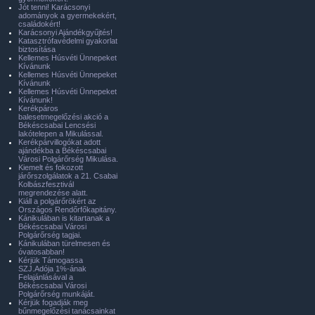
Jót tenni! Karácsonyi
adományok a gyermekekért,
családokért!
Karácsonyi Ajándékgyűjtés!
Katasztrófavédelmi gyakorlat
biztosítása
Kellemes Húsvéti Ünnepeket
Kívánunk
Kellemes Húsvéti Ünnepeket
Kívánunk
Kellemes Húsvéti Ünnepeket
Kívánunk!
Kerékpáros
balesetmegelőzési akció a
Békéscsabai Lencsési
lakótelepen a Mikulással.
Kerékpárvillogókat adott
ajándékba a Békéscsabai
Városi Polgárőrség Mikulása.
Kiemelt és fokozott
járőrszolgálatok a 21. Csabai
Kolbászfesztivál
megrendezése alatt.
Kiáll a polgárőrökért az
Országos Rendőrfőkapitány.
Kánikulában is kitartanak a
Békéscsabai Városi
Polgárőrség tagjai.
Kánikulában türelmesen és
óvatosabban!
Kérjük Támogassa
SZJ.Adója 1%-ának
Felajánlásával a
Békéscsabai Városi
Polgárőrség munkáját.
Kérjük fogadják meg
bűnmegelőzési tanácsainkat