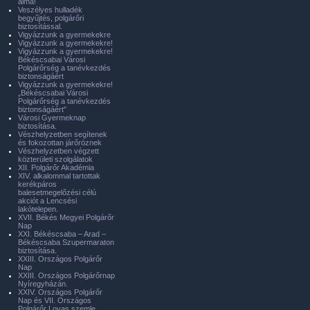
álma!
Veszélyes hulladék
begyűjtés, polgárőri
biztosítással.
Vigyázzunk a gyermekekre
Vigyázzunk a gyermekekre!
Vigyázzunk a gyermekekre!
Békéscsabai Városi
Polgárőrség a tanévkezdés
biztonságáért
Vigyázzunk a gyermekekre!
„Békéscsabai Városi
Polgárőrség a tanévkezdés
biztonságáért”
Városi Gyermeknap
biztosítása.
Vészhelyzetben segítenek
és fokozottan járőröznek
Vészhelyzetben végzett
közterületi szolgálatok
XII. Polgárőr Akadémia
XIV. alkalommal tartottak
kerékpáros
balesetmegelőzési célú
akciót a Lencsési
lakótelepen.
XVII. Békés Megyei Polgárőr
Nap
XXI. Békéscsaba – Arad –
Békéscsaba Szupermaraton
biztosítása.
XXIII. Országos Polgárőr
Nap
XXIII. Országos Polgárőrnap
Nyíregyházán.
XXIV. Országos Polgárőr
Nap és VII. Országos
Polgárőr Lovas szemle