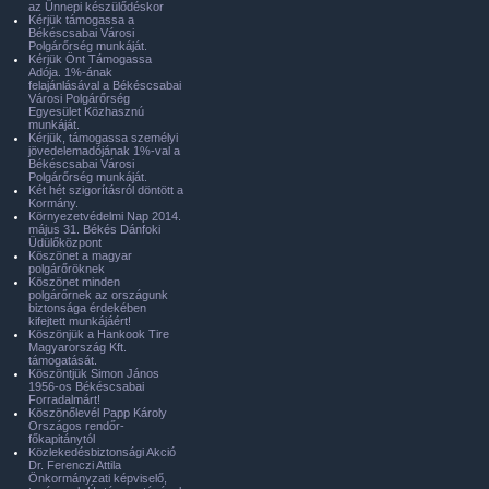
az Ünnepi készülődéskor
Kérjük támogassa a
Békéscsabai Városi
Polgárőrség munkáját.
Kérjük Önt Támogassa
Adója. 1%-ának
felajánlásával a Békéscsabai
Városi Polgárőrség
Egyesület Közhasznú
munkáját.
Kérjük, támogassa személyi
jövedelemadójának 1%-val a
Békéscsabai Városi
Polgárőrség munkáját.
Két hét szigorításról döntött a
Kormány.
Környezetvédelmi Nap 2014.
május 31. Békés Dánfoki
Üdülőközpont
Köszönet a magyar
polgárőröknek
Köszönet minden
polgárőrnek az országunk
biztonsága érdekében
kifejtett munkájáért!
Köszönjük a Hankook Tire
Magyarország Kft.
támogatását.
Köszöntjük Simon János
1956-os Békéscsabai
Forradalmárt!
Köszönőlevél Papp Károly
Országos rendőr-
főkapitánytól
Közlekedésbiztonsági Akció
Dr. Ferenczi Attila
Önkormányzati képviselő,