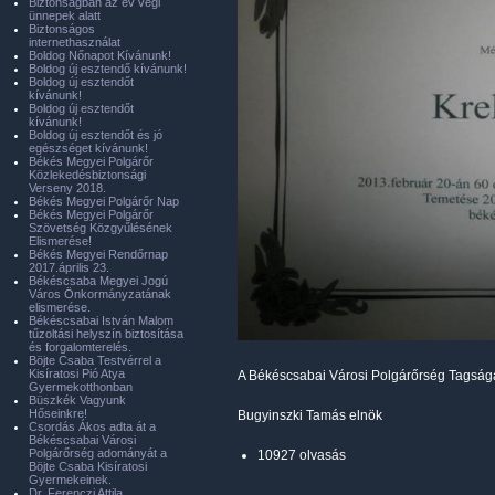
Biztonságban az év végi
ünnepek alatt
Biztonságos
internethasználat
Boldog Nőnapot Kívánunk!
Boldog új esztendő kívánunk!
Boldog új esztendőt
kívánunk!
Boldog új esztendőt
kívánunk!
Boldog új esztendőt és jó
egészséget kívánunk!
Békés Megyei Polgárőr
Közlekedésbiztonsági
Verseny 2018.
Békés Megyei Polgárőr Nap
Békés Megyei Polgárőr
Szövetség Közgyűlésének
Elismerése!
Békés Megyei Rendőrnap
2017.április 23.
Békéscsaba Megyei Jogú
Város Önkormányzatának
elismerése.
Békéscsabai István Malom
tűzoltási helyszín biztosítása
és forgalomterelés.
Böjte Csaba Testvérrel a
Kisíratosi Pió Atya
A Békéscsabai Városi Polgárőrség Tagsága 
Gyermekotthonban
Büszkék Vagyunk
Hőseinkre!
Bugyinszki Tamás elnök
Csordás Ákos adta át a
Békéscsabai Városi
Polgárőrség adományát a
10927 olvasás
Böjte Csaba Kisíratosi
Gyermekeinek.
Dr. Ferenczi Attila