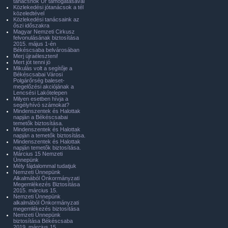
tanácsnok Úr támogatásával
Közlekedési jótanácsok a tél
közeledtével
Közlekedési tanácsaink az
őszi időszakra
Magyar Nemzeti Cirkusz
felvonulásának biztosítása
2015. május 1-én
Békéscsaba belvárosában
Merj újraéleszteni!
Mert jót tenni jó
Mikulás volt a segítője a
Békéscsabai Városi
Polgárőrség baleset-
megelőzési akciójának a
Lencsési Lakótelepen
Milyen esetben hívja a
segélyhívó számokat?
Mindenszentek és Halottak
napján a Békéscsabai
temetők biztosítása.
Mindenszentek és Halottak
napján a temetők biztosítása.
Mindenszentek és Halottak
napján temetők biztosítása.
Március 15 Nemzeti
Ünnepünk
Mély fájdalommal tudatjuk
Nemzeti Ünnepünk
Alkalmából Önkormányzati
Megemlékezés Biztosítása
2015. március 15.
Nemzeti Ünnepünk
alkalmából Önkormányzati
megemlékezés biztosítása
Nemzeti Ünnepünk
biztosítása Békéscsaba
2019. március 15.