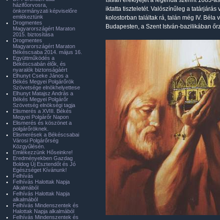
István ereklyéjét a legenda szerint 1083-a
házifőorvosra,
iktatta tiszteletét. Valószínűleg a tatárjár
önkormányzati képviselőre
emlékeztünk
kolostorban találtak rá, talán még IV. Béla
Drogmentes
Budapesten, a Szent István-bazilikában őrz
Magyarországért Maraton
2015. biztosítása
Drogmentes
Magyarországért Maraton
Békéscsaba 2014. május 16.
Együttműködés a
Békéscsabán élők, és
nyaralók biztonságáért
Elhunyt Cseke János a
Békés Megyei Polgárőrök
Szövetsége elnökhelyettese
Elhunyt Matajsz András a
Békés Megyei Polgárőr
Szövetség elnökségi tagja
Elismerés a XVIII. Békés
Megyei Polgárőr Napon
Elismerés és köszönet a
polgárőröknek.
Elismerések a Békéscsabai
Városi Polgárőrség
Közgyűlésén.
Emlékezzünk Hőseinkre!
Eredményekben Gazdag
Boldog Új Esztendőt és Jó
Egészséget Kívánunk!
Felhívás
Felhívás Halottak Napja
Alkalmából
Felhívás Halottak Napja
alkalmából
Felhívás Mindenszentek és
Halottak Napja alkalmából
Felhívás Mindenszentek és