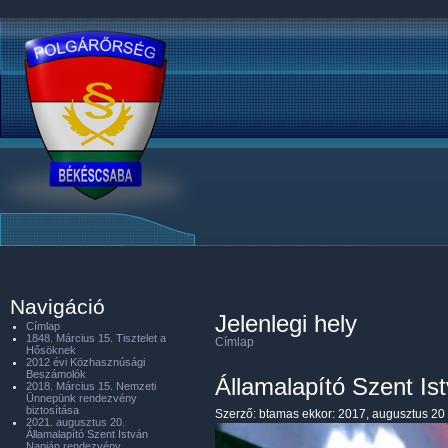
Navigáció
Jelenlegi hely
Címlap
1848. Március 15. Tisztelet a
Címlap
Hősöknek
2012 évi Közhasznúsági
Beszámolók
Államalapító Szent Is
2018. Március 15. Nemzeti
Ünnepünk rendezvény
biztosítása
Szerző:
btamas
ekkor: 2017, augusztus 20 
2021. augusztus 20.
Államalapító Szent István
Napján rendezvény