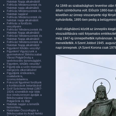
Halottak Napja alkalmából!
Felhívás Mindenszentek és
Az 1848-as szabadságharc leverése után h
Halottak napja alkalmából.
állam szimbóluma volt. Először 1860-ban ü
Felhívás Mindenszentek és
Halottak napjára!
követően az ünnep visszanyerte régi fény
Felhívás Mindenszentek és
nyilvánította, 1895-ben pedig a belügymini
halottak napja alkalmából.
Felhívás a fürdőzés
veszélyeire
A két világháború között az ünneplés kiegés
Felhívás! Mindenszentek és
Halottak Napja alkalmából
visszaállítására való folyamatos emlékezte
Felhívás! Mindenszentek és
még 1947-ig ünnepelhették nyilvánosan. Ist
Halottak Napja alkalmából
Felhívás! Mindenszentek és
menekítették. A Szent Jobbot 1945. auguszt
Halottak Napja alkalmából
napi ünnepnek. (A Szent Korona csak 1978-
Figyelem! Kihűlés veszély!
Figyelem! Vigyázzunk a
gyermekekre! Békéscsabai
Városi Polgárőrség a
tanévkezdés biztonságáért.
Figyelem, kihűlés veszély!
Figyelj oda a szén-monoxid
mérgezés elkerülésére!
Figyeljünk értékeinkre,
családunkra,
szomszédainkra.
Fokozott figyelmet fordítunk
a korlátozások betartására!
Gróf Széchenyi Antal (1867-
1924) síremlékét már több
éve rendszeresen ápolják a
Békéscsabai Városi
Polgárőrök és Böjt
Halottak napján a temetők
biztosítása.
Határtalan Összefogás a
Békéscsabai és Aradi Nehéz