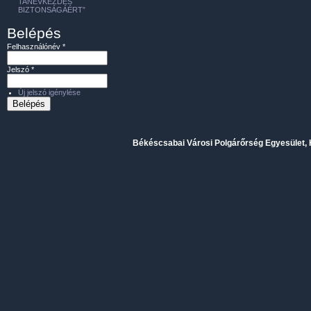
TANÉVKEZDÉS
BIZTONSÁGÁÉRT”
Belépés
Felhasználónév
*
Jelszó
*
Új jelszó igénylése
Békéscsabai Városi Polgárőrség Egyesület, H