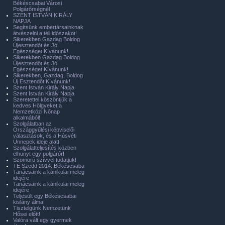
Békéscsabai Városi
Polgárőrségnél
SZENT ISTVÁN KIRÁLY
NAPJA
Segítsünk embertársainknak
átvészelni a téli időszakot!
Sikerekben Gazdag Boldog
Újesztendőt és Jó
Egészséget Kívánunk!
Sikerekben Gazdag Boldog
Újesztendőt és Jó
Egészséget Kívánunk!
Sikerekben, Gazdag, Boldog
Új Esztendőt Kívánunk!
Szent István Király Napja
Szent István Király Napja
Szeretettel köszöntjük a
kedves Hölgyeket a
Nemzetközi Nőnap
alkalmából!
Szolgálatban az
Országgyűlési képviselői
választások, és a Húsvéti
Ünnepek ideje alatt.
Szolgálatteljesítés közben
elhunyt egy polgárőr!
Szomorú szívvel tudatjuk!
TE Szedd 2014. Békéscsaba
Tanácsaink a kánikulai meleg
idejére
Tanácsaink a kánikulai meleg
idejére
Teljesült egy Békéscsabai
kislány álma!
Tisztelgünk Nemzetünk
Hősei előtt!
Valóra vált egy gyermek