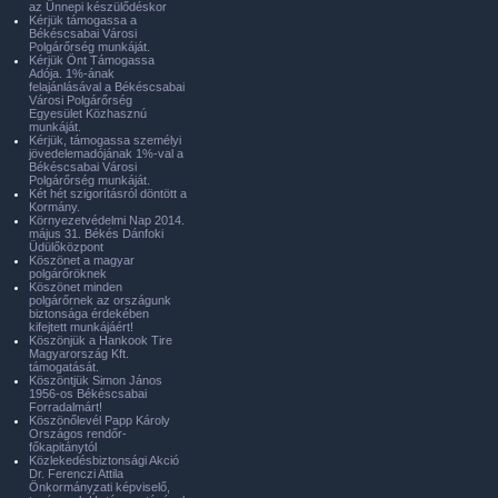
az Ünnepi készülődéskor
Kérjük támogassa a
Békéscsabai Városi
Polgárőrség munkáját.
Kérjük Önt Támogassa
Adója. 1%-ának
felajánlásával a Békéscsabai
Városi Polgárőrség
Egyesület Közhasznú
munkáját.
Kérjük, támogassa személyi
jövedelemadójának 1%-val a
Békéscsabai Városi
Polgárőrség munkáját.
Két hét szigorításról döntött a
Kormány.
Környezetvédelmi Nap 2014.
május 31. Békés Dánfoki
Üdülőközpont
Köszönet a magyar
polgárőröknek
Köszönet minden
polgárőrnek az országunk
biztonsága érdekében
kifejtett munkájáért!
Köszönjük a Hankook Tire
Magyarország Kft.
támogatását.
Köszöntjük Simon János
1956-os Békéscsabai
Forradalmárt!
Köszönőlevél Papp Károly
Országos rendőr-
főkapitánytól
Közlekedésbiztonsági Akció
Dr. Ferenczi Attila
Önkormányzati képviselő,