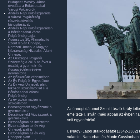
Budapesti Wesley János
óvodába a Békéscsabai
Városi Polgárőrök
András Napi Kolbászparádé
a Városi Polgárőrség
részvételével és
biztosításával.
András Napi Kolbászparádén
a Békéscsabai Városi
Polgárőrség tagjai.
Augusztus 20. Államalapító
Szent István Ünnepe,
Nemzeti Ünnep, a Magyar
Köztársaság Hivatalos Állami
Ünnepe.
Az Országos Polgárőr
Szövetség a 2018-as évet a
család, a gyermek- és
ifjúságvédelem évévé
nyilvánította.
Az időskorúak védelmében
Az Év Polgárőr Egyesülete
Az Év végi Ünnepek alatt,
fokozott szolgálatot lát el a
Békéscsabai Városi
Polgárőrség
Az év utolsó napján is
szolgálatban
Becsengettek! Vigyázzunk a
Az ünnepi dátumot Szent László király tett
gyermekekre!
emeltette I. István (még abban az évben fia
Becsöngettek! Vigyázzunk a
gyermekekre!
volt egyenértékű.
Biztonságban az interneten
Biztonságban az év végi
Ünnepek alatt is!
I. (Nagy) Lajos uralkodásától (1342-1382)
Biztonságban az év végi
valamint Namurban és Monte Cassinóban is
Ünnepek alatt!