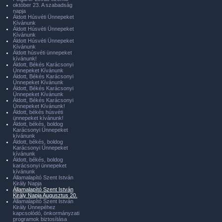
október 23. A szabadság
napja
Áldott Húsvéti Ünnepeket
Kívánunk
Áldott Húsvéti Ünnepeket
Kívánunk
Áldott Húsvéti Ünnepeket
Kívánunk
Áldott húsvéti ünnepeket
kívánunk!
Áldott, Békés Karácsonyi
Ünnepeket Kívánunk
Áldott, Békés Karácsonyi
Ünnepeket Kívánunk
Áldott, Békés Karácsonyi
Ünnepeket Kívánunk
Áldott, Békés Karácsonyi
Ünnepeket Kívánunk!
Áldott, békés húsvéti
ünnepeket kívánunk!
Áldott, békés, boldog
Karácsonyi Ünnepeket
kívánunk
Áldott, békés, boldog
Karácsonyi Ünnepeket
kívánunk
Áldott, békés, boldog
karácsonyi ünnepeket
kívánunk
Államalapító Szent István
Király Napja
Államalapító Szent István
Király Napja Augusztus 20.
Államalapító Szent István
Király Ünnepéhez
kapcsolódó, önkormányzati
programok biztosítása