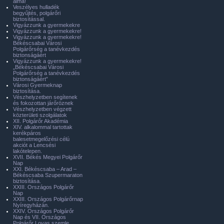
álma!
Veszélyes hulladék
begyűjtés, polgárőri
biztosítással.
Vigyázzunk a gyermekekre
Vigyázzunk a gyermekekre!
Vigyázzunk a gyermekekre!
Békéscsabai Városi
Polgárőrség a tanévkezdés
biztonságáért
Vigyázzunk a gyermekekre!
„Békéscsabai Városi
Polgárőrség a tanévkezdés
biztonságáért”
Városi Gyermeknap
biztosítása.
Vészhelyzetben segítenek
és fokozottan járőröznek
Vészhelyzetben végzett
közterületi szolgálatok
XII. Polgárőr Akadémia
XIV. alkalommal tartottak
kerékpáros
balesetmegelőzési célú
akciót a Lencsési
lakótelepen.
XVII. Békés Megyei Polgárőr
Nap
XXI. Békéscsaba – Arad –
Békéscsaba Szupermaraton
biztosítása.
XXIII. Országos Polgárőr
Nap
XXIII. Országos Polgárőrnap
Nyíregyházán.
XXIV. Országos Polgárőr
Nap és VII. Országos
Polgárőr Lovas szemle