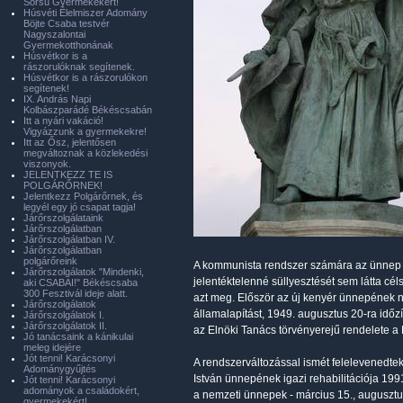
Sorsú Gyermekekért!
Húsvéti Élelmiszer Adomány
Böjte Csaba testvér
Nagyszalontai
Gyermekotthonának
Húsvétkor is a
rászorulóknak segítenek.
Húsvétkor is a rászorulókon
segítenek!
IX. András Napi
Kolbászparádé Békéscsabán
Itt a nyári vakáció!
Vigyázzunk a gyermekekre!
Itt az Ősz, jelentősen
megváltoznak a közlekedési
viszonyok.
JELENTKEZZ TE IS
POLGÁRŐRNEK!
Jelentkezz Polgárőrnek, és
legyél egy jó csapat tagja!
Járőrszolgálataink
Járőrszolgálatban
Járőrszolgálatban IV.
Járőrszolgálatban
polgárőreink
A kommunista rendszer számára az ünnep val
Járőrszolgálatok "Mindenki,
jelentéktelenné süllyesztését sem látta céls
aki CSABAI!" Békéscsaba
300 Fesztivál ideje alatt.
azt meg. Először az új kenyér ünnepének nev
Járőrszolgálatok
államalapítást, 1949. augusztus 20-ra idő
Járőrszolgálatok I.
Járőrszolgálatok II.
az Elnöki Tanács törvényerejű rendelete a
Jó tanácsaink a kánikulai
meleg idejére
Jót tenni! Karácsonyi
A rendszerváltozással ismét felelevenedte
Adománygyűjtés
István ünnepének igazi rehabilitációja 199
Jót tenni! Karácsonyi
adományok a családokért,
a nemzeti ünnepek - március 15., augusztus
gyermekekért!