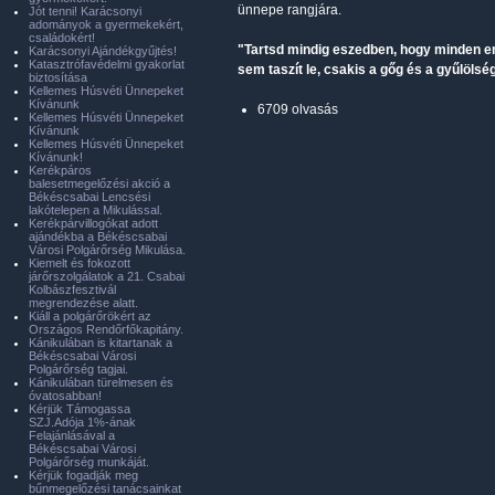
ünnepe rangjára.
Jót tenni! Karácsonyi
adományok a gyermekekért,
családokért!
"Tartsd mindig eszedben, hogy minden em
Karácsonyi Ajándékgyűjtés!
Katasztrófavédelmi gyakorlat
sem taszít le, csakis a gőg és a gyűlölség
biztosítása
Kellemes Húsvéti Ünnepeket
Kívánunk
6709 olvasás
Kellemes Húsvéti Ünnepeket
Kívánunk
Kellemes Húsvéti Ünnepeket
Kívánunk!
Kerékpáros
balesetmegelőzési akció a
Békéscsabai Lencsési
lakótelepen a Mikulással.
Kerékpárvillogókat adott
ajándékba a Békéscsabai
Városi Polgárőrség Mikulása.
Kiemelt és fokozott
járőrszolgálatok a 21. Csabai
Kolbászfesztivál
megrendezése alatt.
Kiáll a polgárőrökért az
Országos Rendőrfőkapitány.
Kánikulában is kitartanak a
Békéscsabai Városi
Polgárőrség tagjai.
Kánikulában türelmesen és
óvatosabban!
Kérjük Támogassa
SZJ.Adója 1%-ának
Felajánlásával a
Békéscsabai Városi
Polgárőrség munkáját.
Kérjük fogadják meg
bűnmegelőzési tanácsainkat