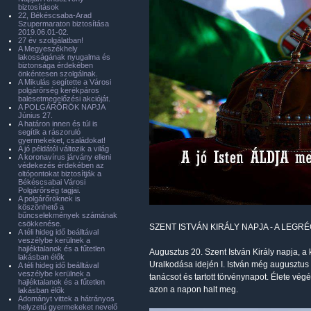
biztosítások
22, Békéscsaba-Arad
Szupermaraton biztosítása
2019.06.01-02.
27 év szolgálatban!
A Megyeszékhely
lakosságának nyugalma és
biztonsága érdekében
önkéntesen szolgálnak.
A Mikulás segítette a Városi
polgárőrség kerékpáros
balesetmegelőzési akcióját.
A POLGÁRŐRÖK NAPJA
Június 27.
A határon innen és túl is
segítik a rászoruló
gyermekeket, családokat!
A jó példától változik a világ
A koronavírus járvány elleni
védekezés érdekében az
oltópontokat biztosítják a
Békéscsabai Városi
Polgárőrség tagjai.
A polgárőröknek is
köszönhető a
bűncselekmények számának
csökkenése.
SZENT ISTVÁN KIRÁLY NAPJA - A LEG
A téli hideg idő beálltával
veszélybe kerülnek a
hajléktalanok és a fűtetlen
Augusztus 20. Szent István Király napja, 
lakásban élők
Uralkodása idején I. István még augusztus
A téli hideg idő beálltával
veszélybe kerülnek a
tanácsot és tartott törvénynapot. Élete vé
hajléktalanok és a fűtetlen
azon a napon halt meg.
lakásban élők
Adományt vittek a hátrányos
helyzetű gyermekeket nevelő