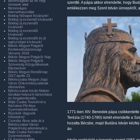
Biztonságban az év végi
szentté. A pápa akkor elrendelte, hogy Bud
ünnepek alatt
emlékezzen meg Szent István ünnepéről, a
Biztonságos
internethasználat
Boldog Nőnapot Kívánunk!
Boldog új esztendő kívánunk!
Boldog új esztendőt
kívánunk!
Boldog új esztendőt
kívánunk!
Boldog új esztendőt és jó
egészséget kívánunk!
Békés Megyei Polgárőr
Közlekedésbiztonsági
Verseny 2018.
Békés Megyei Polgárőr Nap
Békés Megyei Polgárőr
Szövetség Közgyűlésének
Elismerése!
Békés Megyei Rendőrnap
2017.április 23.
Békéscsaba Megyei Jogú
Város Önkormányzatának
elismerése.
Békéscsabai István Malom
tűzoltási helyszín biztosítása
és forgalomterelés.
Böjte Csaba Testvérrel a
Kisíratosi Pió Atya
Gyermekotthonban
1771-ben XIV. Benedek pápa csökkentette 
Büszkék Vagyunk
Hőseinkre!
Terézia (1740-1780) ismét elrendelte a Sze
Csordás Ákos adta át a
hozatta Bécsbe, majd Budára István kézfej-
Békéscsabai Városi
Polgárőrség adományát a
án.
Böjte Csaba Kisíratosi
Gyermekeinek.
Dr. Ferenczi Attila