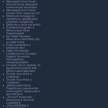
Államalapító Szent István
Nemzeti Ünnep alkalmából
rendezvények biztosítása
Államalapító Szent István
Ünnepe 2019. augusztus 20.
Élelmiszercsomaggal és
cipődobozos ajándékokkal
segítettek a polgárőrök.
Életbe lép a vörös kód jelzés!
Évértékelő Közgyűlés a
Békéscsabai Városi
Polgárőrségnél
Így védjük házunkat,
lakásunkat a betörőktől, míg
a család nyaral.
Óvjuk nyaralóinkat a
betörések ellen!
Újabb 150 település
csatlakozott az Országos
Polgárőr Szövetség
Bűnmegelőzési
mintaprogramjához
Ünnepek után is segítünk, és
figyelemmel kísérünk több
Békéscsabai hajléktalant
Őszinte részvétünk a
Családnak!
Őszinte részvétünk a
Családnak!
„Békéscsabai Városi
Polgárőrség a tanévkezdés
biztonságáért” Vigyázzunk a
gyermekekre!
„Jót tenni” Karácsonyi
adományok a rászoruló
családokért!
„POLGÁRŐRÖK A