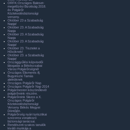
ORFK-Országos Baleset-
megelőzési Bizottság 2018.
év Polgárőr
Közlekedésbiztonsági
verseny.
Október 23 a Szabadság
Napja!
Október 23. A Szabadság
Napja
Október 23. A Szabadság
Napja
Október 23. A Szabadság
Napja!
Október 23. Tisztelet a
Hősöknek!
Október 23. a Szabadság
Napja!
Országgyűlési képviselői
látogatás a Békéscsabai
Városi Polgárőrségnél
Országos Elismerés ifj.
Bugyinszki Tamás
alelnöknek
Országos Polgárőr Nap
Országos Polgárőr Nap 2014
Polgármesteri köszönőlevél
polgárőreink részére.
Polgárőreink Sikere a X.
Országos Polgárőr
Közlekedésbiztonsági
Verseny Békés Megyei
Döntőjén.
Polgárőrség nyári turisztikai
szezonra vonatkozó
biztonsági tanácsai.
Rendészeti szakos tanulók
kiváló munkája a