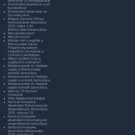
tanácsnok Úr támogatásával
Közlekedési jótanácsok a tél
közeledtével
Közlekedési tanácsaink az
őszi időszakra
Magyar Nemzeti Cirkusz
felvonulásának biztosítása
2015. május 1-én
Békéscsaba belvárosában
Merj újraéleszteni!
Mert jót tenni jó
Mikulás volt a segítője a
Békéscsabai Városi
Polgárőrség baleset-
megelőzési akciójának a
Lencsési Lakótelepen
Milyen esetben hívja a
segélyhívó számokat?
Mindenszentek és Halottak
napján a Békéscsabai
temetők biztosítása.
Mindenszentek és Halottak
napján a temetők biztosítása.
Mindenszentek és Halottak
napján temetők biztosítása.
Március 15 Nemzeti
Ünnepünk
Mély fájdalommal tudatjuk
Nemzeti Ünnepünk
Alkalmából Önkormányzati
Megemlékezés Biztosítása
2015. március 15.
Nemzeti Ünnepünk
alkalmából Önkormányzati
megemlékezés biztosítása
Nemzeti Ünnepünk
biztosítása Békéscsaba
2019. március 15.