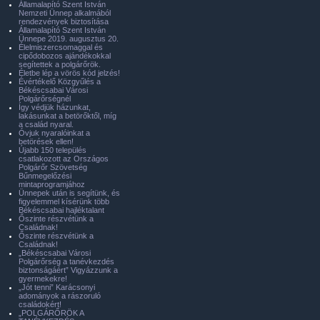
Államalapító Szent István
Nemzeti Ünnep alkalmából
rendezvények biztosítása
Államalapító Szent István
Ünnepe 2019. augusztus 20.
Élelmiszercsomaggal és
cipődobozos ajándékokkal
segítettek a polgárőrök.
Életbe lép a vörös kód jelzés!
Évértékelő Közgyűlés a
Békéscsabai Városi
Polgárőrségnél
Így védjük házunkat,
lakásunkat a betörőktől, míg
a család nyaral.
Óvjuk nyaralóinkat a
betörések ellen!
Újabb 150 település
csatlakozott az Országos
Polgárőr Szövetség
Bűnmegelőzési
mintaprogramjához
Ünnepek után is segítünk, és
figyelemmel kísérünk több
Békéscsabai hajléktalant
Őszinte részvétünk a
Családnak!
Őszinte részvétünk a
Családnak!
„Békéscsabai Városi
Polgárőrség a tanévkezdés
biztonságáért” Vigyázzunk a
gyermekekre!
„Jót tenni” Karácsonyi
adományok a rászoruló
családokért!
„POLGÁRŐRÖK A