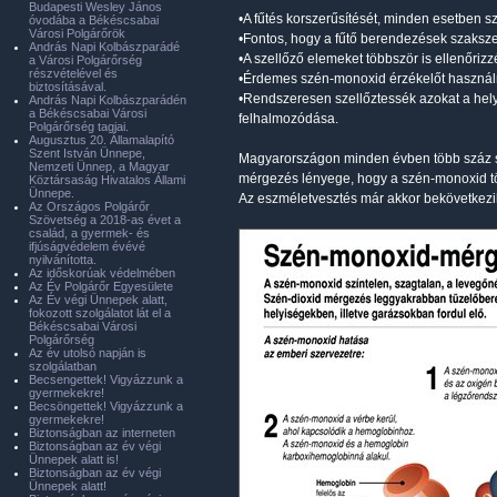
Budapesti Wesley János
•A fűtés korszerűsítését, minden esetben 
óvodába a Békéscsabai
Városi Polgárőrök
•Fontos, hogy a fűtő berendezések szakszer
András Napi Kolbászparádé
•A szellőző elemeket többször is ellenőrizz
a Városi Polgárőrség
részvételével és
•Érdemes szén-monoxid érzékelőt használn
biztosításával.
•Rendszeresen szellőztessék azokat a he
András Napi Kolbászparádén
a Békéscsabai Városi
felhalmozódása.
Polgárőrség tagjai.
Augusztus 20. Államalapító
Szent István Ünnepe,
Magyarországon minden évben több száz szé
Nemzeti Ünnep, a Magyar
mérgezés lényege, hogy a szén-monoxid tök
Köztársaság Hivatalos Állami
Ünnepe.
Az eszméletvesztés már akkor bekövetkezik
Az Országos Polgárőr
Szövetség a 2018-as évet a
család, a gyermek- és
ifjúságvédelem évévé
nyilvánította.
Az időskorúak védelmében
Az Év Polgárőr Egyesülete
Az Év végi Ünnepek alatt,
fokozott szolgálatot lát el a
Békéscsabai Városi
Polgárőrség
Az év utolsó napján is
szolgálatban
Becsengettek! Vigyázzunk a
gyermekekre!
Becsöngettek! Vigyázzunk a
gyermekekre!
Biztonságban az interneten
Biztonságban az év végi
Ünnepek alatt is!
Biztonságban az év végi
Ünnepek alatt!