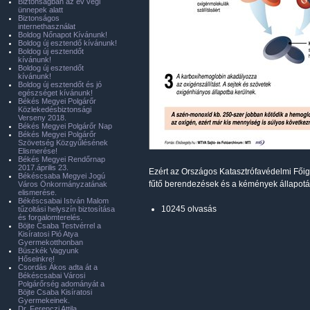
Biztonságban az év végi
ünnepek alatt
Biztonságos
internethasználat
Boldog Nőnapot Kívánunk!
Boldog új esztendő kívánunk!
Boldog új esztendőt
kívánunk!
Boldog új esztendőt
kívánunk!
Boldog új esztendőt és jó
egészséget kívánunk!
Békés Megyei Polgárőr
Közlekedésbiztonsági
Verseny 2018.
Békés Megyei Polgárőr Nap
Békés Megyei Polgárőr
Szövetség Közgyűlésének
Elismerése!
Békés Megyei Rendőrnap
2017.április 23.
Ezért az Országos Katasztrófavédelmi Főiga
Békéscsaba Megyei Jogú
fűtő berendezések és a kémények állapotát,
Város Önkormányzatának
elismerése.
Békéscsabai István Malom
10245 olvasás
tűzoltási helyszín biztosítása
és forgalomterelés.
Böjte Csaba Testvérrel a
Kisíratosi Pió Atya
Gyermekotthonban
Büszkék Vagyunk
Hőseinkre!
Csordás Ákos adta át a
Békéscsabai Városi
Polgárőrség adományát a
Böjte Csaba Kisíratosi
Gyermekeinek.
Dr. Ferenczi Attila