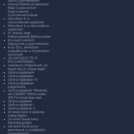
Sorsú Gyermekekért!
Húsvéti Élelmiszer Adomány
Böjte Csaba testvér
Nagyszalontai
Gyermekotthonának
Húsvétkor is a
rászorulóknak segítenek.
Húsvétkor is a rászorulókon
segítenek!
IX. András Napi
Kolbászparádé Békéscsabán
Itt a nyári vakáció!
Vigyázzunk a gyermekekre!
Itt az Ősz, jelentősen
megváltoznak a közlekedési
viszonyok.
JELENTKEZZ TE IS
POLGÁRŐRNEK!
Jelentkezz Polgárőrnek, és
legyél egy jó csapat tagja!
Járőrszolgálataink
Járőrszolgálatban
Járőrszolgálatban IV.
Járőrszolgálatban
polgárőreink
Járőrszolgálatok "Mindenki,
aki CSABAI!" Békéscsaba
300 Fesztivál ideje alatt.
Járőrszolgálatok
Járőrszolgálatok I.
Járőrszolgálatok II.
Jó tanácsaink a kánikulai
meleg idejére
Jót tenni! Karácsonyi
Adománygyűjtés
Jót tenni! Karácsonyi
adományok a családokért,
gyermekekért!