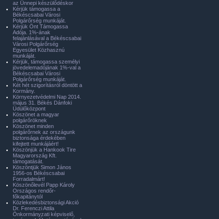
az Ünnepi készülődéskor
Kérjük támogassa a
Békéscsabai Városi
Polgárőrség munkáját.
Kérjük Önt Támogassa
Adója. 1%-ának
felajánlásával a Békéscsabai
Városi Polgárőrség
Egyesület Közhasznú
munkáját.
Kérjük, támogassa személyi
jövedelemadójának 1%-val a
Békéscsabai Városi
Polgárőrség munkáját.
Két hét szigorításról döntött a
Kormány.
Környezetvédelmi Nap 2014.
május 31. Békés Dánfoki
Üdülőközpont
Köszönet a magyar
polgárőröknek
Köszönet minden
polgárőrnek az országunk
biztonsága érdekében
kifejtett munkájáért!
Köszönjük a Hankook Tire
Magyarország Kft.
támogatását.
Köszöntjük Simon János
1956-os Békéscsabai
Forradalmárt!
Köszönőlevél Papp Károly
Országos rendőr-
főkapitánytól
Közlekedésbiztonsági Akció
Dr. Ferenczi Attila
Önkormányzati képviselő,