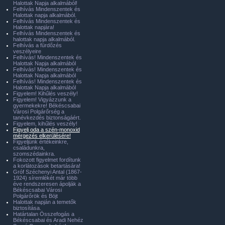
Halottak Napja alkalmából!
Felhívás Mindenszentek és
Halottak napja alkalmából.
Felhívás Mindenszentek és
Halottak napjára!
Felhívás Mindenszentek és
halottak napja alkalmából.
Felhívás a fürdőzés
veszélyeire
Felhívás! Mindenszentek és
Halottak Napja alkalmából
Felhívás! Mindenszentek és
Halottak Napja alkalmából
Felhívás! Mindenszentek és
Halottak Napja alkalmából
Figyelem! Kihűlés veszély!
Figyelem! Vigyázzunk a
gyermekekre! Békéscsabai
Városi Polgárőrség a
tanévkezdés biztonságáért.
Figyelem, kihűlés veszély!
Figyelj oda a szén-monoxid
mérgezés elkerülésére!
Figyeljünk értékeinkre,
családunkra,
szomszédainkra.
Fokozott figyelmet fordítunk
a korlátozások betartására!
Gróf Széchenyi Antal (1867-
1924) síremlékét már több
éve rendszeresen ápolják a
Békéscsabai Városi
Polgárőrök és Böjt
Halottak napján a temetők
biztosítása.
Határtalan Összefogás a
Békéscsabai és Aradi Nehéz