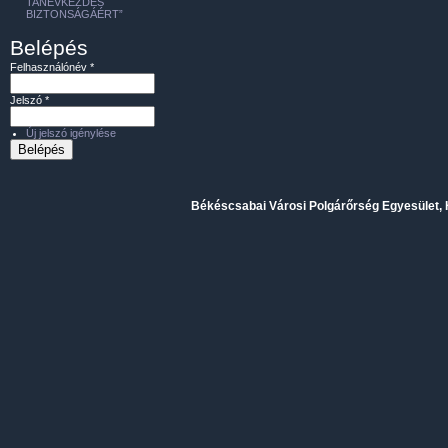
TANÉVKEZDÉS
BIZTONSÁGÁÉRT”
Belépés
Felhasználónév
*
Jelszó
*
Új jelszó igénylése
Békéscsabai Városi Polgárőrség Egyesület, H