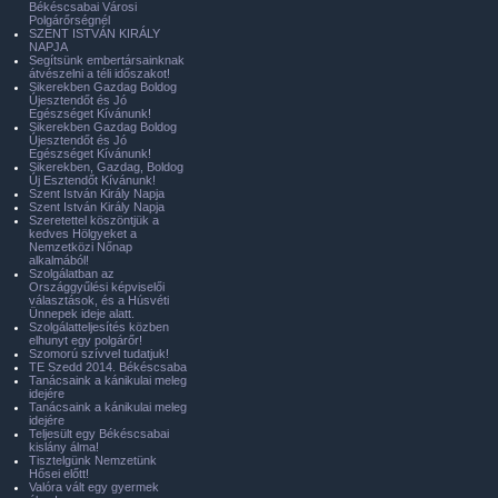
Békéscsabai Városi
Polgárőrségnél
SZENT ISTVÁN KIRÁLY
NAPJA
Segítsünk embertársainknak
átvészelni a téli időszakot!
Sikerekben Gazdag Boldog
Újesztendőt és Jó
Egészséget Kívánunk!
Sikerekben Gazdag Boldog
Újesztendőt és Jó
Egészséget Kívánunk!
Sikerekben, Gazdag, Boldog
Új Esztendőt Kívánunk!
Szent István Király Napja
Szent István Király Napja
Szeretettel köszöntjük a
kedves Hölgyeket a
Nemzetközi Nőnap
alkalmából!
Szolgálatban az
Országgyűlési képviselői
választások, és a Húsvéti
Ünnepek ideje alatt.
Szolgálatteljesítés közben
elhunyt egy polgárőr!
Szomorú szívvel tudatjuk!
TE Szedd 2014. Békéscsaba
Tanácsaink a kánikulai meleg
idejére
Tanácsaink a kánikulai meleg
idejére
Teljesült egy Békéscsabai
kislány álma!
Tisztelgünk Nemzetünk
Hősei előtt!
Valóra vált egy gyermek