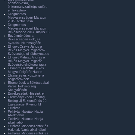
házifőorvosra,
önkormányzati képviselőre
emlékeztünk
Drogmentes
Magyarországért Maraton
2015. biztosítása
Drogmentes
Magyarországért Maraton
Békéscsaba 2014. május 16.
Együttműködés a
Békéscsabán élők, és
nyaralók biztonságáért
Elhunyt Cseke János a
Békés Megyei Polgárőrök
Szövetsége elnökhelyettese
Elhunyt Matajsz András a
Békés Megyei Polgárőr
Szövetség elnökségi tagja
Elismerés a XVIII. Békés
Megyei Polgárőr Napon
Elismerés és köszönet a
polgárőröknek.
Elismerések a Békéscsabai
Városi Polgárőrség
Közgyűlésén.
Emlékezzünk Hőseinkre!
Eredményekben Gazdag
Boldog Új Esztendőt és Jó
Egészséget Kívánunk!
Felhívás
Felhívás Halottak Napja
Alkalmából
Felhívás Halottak Napja
alkalmából
Felhívás Mindenszentek és
Halottak Napja alkalmából
Felhívás Mindenszentek és