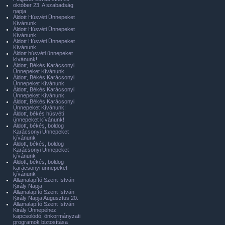
október 23. A szabadság
napja
Áldott Húsvéti Ünnepeket
Kívánunk
Áldott Húsvéti Ünnepeket
Kívánunk
Áldott Húsvéti Ünnepeket
Kívánunk
Áldott húsvéti ünnepeket
kívánunk!
Áldott, Békés Karácsonyi
Ünnepeket Kívánunk
Áldott, Békés Karácsonyi
Ünnepeket Kívánunk
Áldott, Békés Karácsonyi
Ünnepeket Kívánunk
Áldott, Békés Karácsonyi
Ünnepeket Kívánunk!
Áldott, békés húsvéti
ünnepeket kívánunk!
Áldott, békés, boldog
Karácsonyi Ünnepeket
kívánunk
Áldott, békés, boldog
Karácsonyi Ünnepeket
kívánunk
Áldott, békés, boldog
karácsonyi ünnepeket
kívánunk
Államalapító Szent István
Király Napja
Államalapító Szent István
Király Napja Augusztus 20.
Államalapító Szent István
Király Ünnepéhez
kapcsolódó, önkormányzati
programok biztosítása