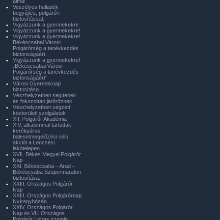
álma!
Veszélyes hulladék
begyűjtés, polgárőri
biztosítással.
Vigyázzunk a gyermekekre
Vigyázzunk a gyermekekre!
Vigyázzunk a gyermekekre!
Békéscsabai Városi
Polgárőrség a tanévkezdés
biztonságáért
Vigyázzunk a gyermekekre!
„Békéscsabai Városi
Polgárőrség a tanévkezdés
biztonságáért”
Városi Gyermeknap
biztosítása.
Vészhelyzetben segítenek
és fokozottan járőröznek
Vészhelyzetben végzett
közterületi szolgálatok
XII. Polgárőr Akadémia
XIV. alkalommal tartottak
kerékpáros
balesetmegelőzési célú
akciót a Lencsési
lakótelepen.
XVII. Békés Megyei Polgárőr
Nap
XXI. Békéscsaba – Arad –
Békéscsaba Szupermaraton
biztosítása.
XXIII. Országos Polgárőr
Nap
XXIII. Országos Polgárőrnap
Nyíregyházán.
XXIV. Országos Polgárőr
Nap és VII. Országos
Polgárőr Lovas szemle