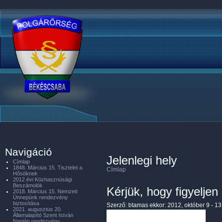
Navigáció
Jelenlegi hely
Címlap
1848. Március 15. Tisztelet a
Címlap
Hősöknek
2012 évi Közhasznúsági
Beszámolók
Kérjük, hogy figyelje
2018. Március 15. Nemzeti
Ünnepünk rendezvény
biztosítása
Szerző:
btamas
ekkor: 2012, október 9 - 13
2021. augusztus 20.
Államalapító Szent István
Napján rendezvény