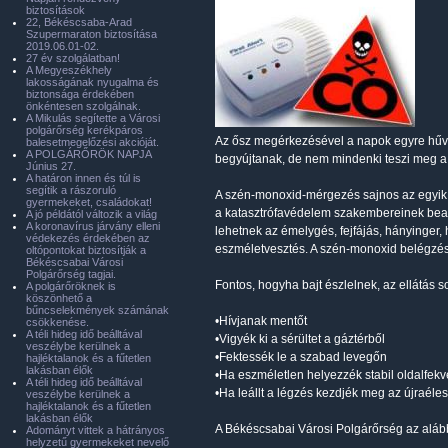
biztosítások
22, Békéscsaba-Arad
Szupermaraton biztosítása
2019.06.01-02.
27 év szolgálatban!
A Megyeszékhely
lakosságának nyugalma és
biztonsága érdekében
önkéntesen szolgálnak.
A Mikulás segítette a Városi
polgárőrség kerékpáros
Az ősz megérkezésével a napok egyre hűvö
balesetmegelőzési akcióját.
A POLGÁRŐRÖK NAPJA
begyújtanak, de nem mindenki teszi meg a 
Június 27.
A határon innen és túl is
segítik a rászoruló
A szén-monoxid-mérgezés sajnos az egyik le
gyermekeket, családokat!
a katasztrófavédelem szakembereinek beav
A jó példától változik a világ
A koronavírus járvány elleni
lehetnek az émelygés, fejfájás, hányinger
védekezés érdekében az
eszméletvesztés. A szén-monoxid belégzés
oltópontokat biztosítják a
Békéscsabai Városi
Polgárőrség tagjai.
Fontos, hogyha bajt észlelnek, az ellátás 
A polgárőröknek is
köszönhető a
bűncselekmények számának
•Hívjanak mentőt
csökkenése.
A téli hideg idő beálltával
•Vigyék ki a sérültet a gáztérből
veszélybe kerülnek a
•Fektessék le a szabad levegőn
hajléktalanok és a fűtetlen
lakásban élők
•Ha eszméletlen helyezzék stabil oldalfek
A téli hideg idő beálltával
•Ha leállt a légzés kezdjék meg az újraéles
veszélybe kerülnek a
hajléktalanok és a fűtetlen
lakásban élők
A Békéscsabai Városi Polgárőrség az alábbi
Adományt vittek a hátrányos
helyzetű gyermekeket nevelő