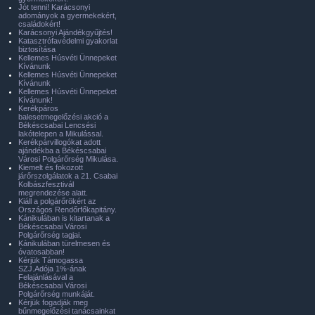
Jót tenni! Karácsonyi
adományok a gyermekekért,
családokért!
Karácsonyi Ajándékgyűjtés!
Katasztrófavédelmi gyakorlat
biztosítása
Kellemes Húsvéti Ünnepeket
Kívánunk
Kellemes Húsvéti Ünnepeket
Kívánunk
Kellemes Húsvéti Ünnepeket
Kívánunk!
Kerékpáros
balesetmegelőzési akció a
Békéscsabai Lencsési
lakótelepen a Mikulással.
Kerékpárvillogókat adott
ajándékba a Békéscsabai
Városi Polgárőrség Mikulása.
Kiemelt és fokozott
járőrszolgálatok a 21. Csabai
Kolbászfesztivál
megrendezése alatt.
Kiáll a polgárőrökért az
Országos Rendőrfőkapitány.
Kánikulában is kitartanak a
Békéscsabai Városi
Polgárőrség tagjai.
Kánikulában türelmesen és
óvatosabban!
Kérjük Támogassa
SZJ.Adója 1%-ának
Felajánlásával a
Békéscsabai Városi
Polgárőrség munkáját.
Kérjük fogadják meg
bűnmegelőzési tanácsainkat