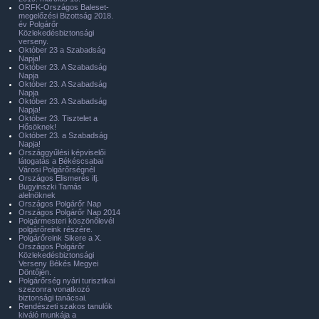
ORFK-Országos Baleset-
megelőzési Bizottság 2018.
év Polgárőr
Közlekedésbiztonsági
verseny.
Október 23 a Szabadság
Napja!
Október 23. A Szabadság
Napja
Október 23. A Szabadság
Napja
Október 23. A Szabadság
Napja!
Október 23. Tisztelet a
Hősöknek!
Október 23. a Szabadság
Napja!
Országgyűlési képviselői
látogatás a Békéscsabai
Városi Polgárőrségnél
Országos Elismerés ifj.
Bugyinszki Tamás
alelnöknek
Országos Polgárőr Nap
Országos Polgárőr Nap 2014
Polgármesteri köszönőlevél
polgárőreink részére.
Polgárőreink Sikere a X.
Országos Polgárőr
Közlekedésbiztonsági
Verseny Békés Megyei
Döntőjén.
Polgárőrség nyári turisztikai
szezonra vonatkozó
biztonsági tanácsai.
Rendészeti szakos tanulók
kiváló munkája a