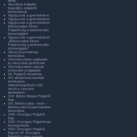
álma!
Veszélyes hulladék
begyűjtés, polgárőri
biztosítással.
Vigyázzunk a gyermekekre
Vigyázzunk a gyermekekre!
Vigyázzunk a gyermekekre!
Békéscsabai Városi
Polgárőrség a tanévkezdés
biztonságáért
Vigyázzunk a gyermekekre!
„Békéscsabai Városi
Polgárőrség a tanévkezdés
biztonságáért”
Városi Gyermeknap
biztosítása.
Vészhelyzetben segítenek
és fokozottan járőröznek
Vészhelyzetben végzett
közterületi szolgálatok
XII. Polgárőr Akadémia
XIV. alkalommal tartottak
kerékpáros
balesetmegelőzési célú
akciót a Lencsési
lakótelepen.
XVII. Békés Megyei Polgárőr
Nap
XXI. Békéscsaba – Arad –
Békéscsaba Szupermaraton
biztosítása.
XXIII. Országos Polgárőr
Nap
XXIII. Országos Polgárőrnap
Nyíregyházán.
XXIV. Országos Polgárőr
Nap és VII. Országos
Polgárőr Lovas szemle