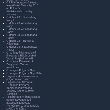
ORFK-Országos Baleset-
megelőzési Bizottság 2018.
év Polgárőr
Közlekedésbiztonsági
verseny.
Október 23 a Szabadság
Napja!
Október 23. A Szabadság
Napja
Október 23. A Szabadság
Napja
Október 23. A Szabadság
Napja!
Október 23. Tisztelet a
Hősöknek!
Október 23. a Szabadság
Napja!
Országgyűlési képviselői
látogatás a Békéscsabai
Városi Polgárőrségnél
Országos Elismerés ifj.
Bugyinszki Tamás
alelnöknek
Országos Polgárőr Nap
Országos Polgárőr Nap 2014
Polgármesteri köszönőlevél
polgárőreink részére.
Polgárőreink Sikere a X.
Országos Polgárőr
Közlekedésbiztonsági
Verseny Békés Megyei
Döntőjén.
Polgárőrség nyári turisztikai
szezonra vonatkozó
biztonsági tanácsai.
Rendészeti szakos tanulók
kiváló munkája a