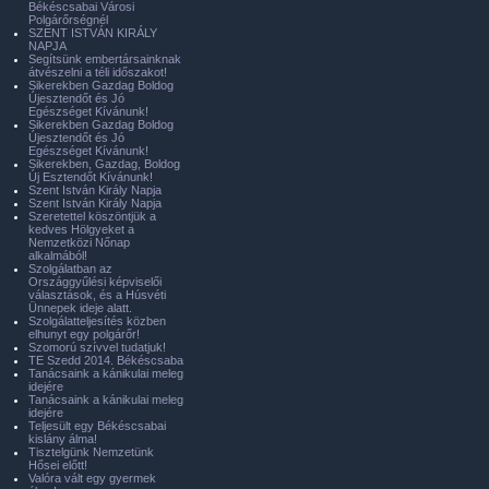
Békéscsabai Városi
Polgárőrségnél
SZENT ISTVÁN KIRÁLY
NAPJA
Segítsünk embertársainknak
átvészelni a téli időszakot!
Sikerekben Gazdag Boldog
Újesztendőt és Jó
Egészséget Kívánunk!
Sikerekben Gazdag Boldog
Újesztendőt és Jó
Egészséget Kívánunk!
Sikerekben, Gazdag, Boldog
Új Esztendőt Kívánunk!
Szent István Király Napja
Szent István Király Napja
Szeretettel köszöntjük a
kedves Hölgyeket a
Nemzetközi Nőnap
alkalmából!
Szolgálatban az
Országgyűlési képviselői
választások, és a Húsvéti
Ünnepek ideje alatt.
Szolgálatteljesítés közben
elhunyt egy polgárőr!
Szomorú szívvel tudatjuk!
TE Szedd 2014. Békéscsaba
Tanácsaink a kánikulai meleg
idejére
Tanácsaink a kánikulai meleg
idejére
Teljesült egy Békéscsabai
kislány álma!
Tisztelgünk Nemzetünk
Hősei előtt!
Valóra vált egy gyermek