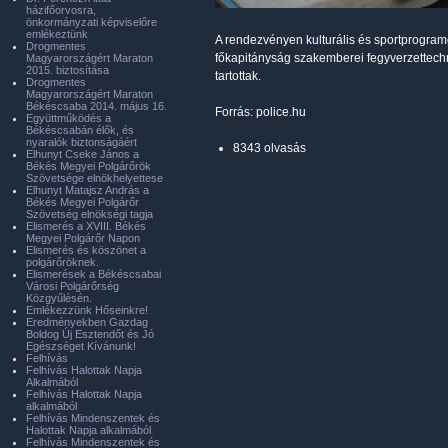
házifőorvosra,
önkormányzati képviselőre
emlékeztünk
A rendezvényen kulturális és sportprogra
Drogmentes
főkapitányság szakemberei fegyverzettechn
Magyarországért Maraton
2015. biztosítása
tartottak.
Drogmentes
Magyarországért Maraton
Békéscsaba 2014. május 16.
Forrás: police.hu
Együttműködés a
Békéscsabán élők, és
nyaralók biztonságáért
8343 olvasás
Elhunyt Cseke János a
Békés Megyei Polgárőrök
Szövetsége elnökhelyettese
Elhunyt Matajsz András a
Békés Megyei Polgárőr
Szövetség elnökségi tagja
Elismerés a XVIII. Békés
Megyei Polgárőr Napon
Elismerés és köszönet a
polgárőröknek.
Elismerések a Békéscsabai
Városi Polgárőrség
Közgyűlésén.
Emlékezzünk Hőseinkre!
Eredményekben Gazdag
Boldog Új Esztendőt és Jó
Egészséget Kívánunk!
Felhívás
Felhívás Halottak Napja
Alkalmából
Felhívás Halottak Napja
alkalmából
Felhívás Mindenszentek és
Halottak Napja alkalmából
Felhívás Mindenszentek és