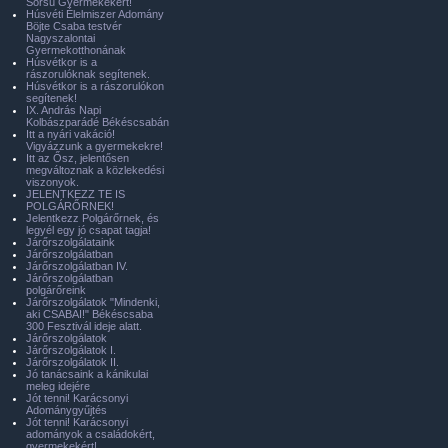
Sorsú Gyermekekért!
Húsvéti Élelmiszer Adomány
Böjte Csaba testvér
Nagyszalontai
Gyermekotthonának
Húsvétkor is a
rászorulóknak segítenek.
Húsvétkor is a rászorulókon
segítenek!
IX. András Napi
Kolbászparádé Békéscsabán
Itt a nyári vakáció!
Vigyázzunk a gyermekekre!
Itt az Ősz, jelentősen
megváltoznak a közlekedési
viszonyok.
JELENTKEZZ TE IS
POLGÁRŐRNEK!
Jelentkezz Polgárőrnek, és
legyél egy jó csapat tagja!
Járőrszolgálataink
Járőrszolgálatban
Járőrszolgálatban IV.
Járőrszolgálatban
polgárőreink
Járőrszolgálatok "Mindenki,
aki CSABAI!" Békéscsaba
300 Fesztivál ideje alatt.
Járőrszolgálatok
Járőrszolgálatok I.
Járőrszolgálatok II.
Jó tanácsaink a kánikulai
meleg idejére
Jót tenni! Karácsonyi
Adománygyűjtés
Jót tenni! Karácsonyi
adományok a családokért,
gyermekekért!