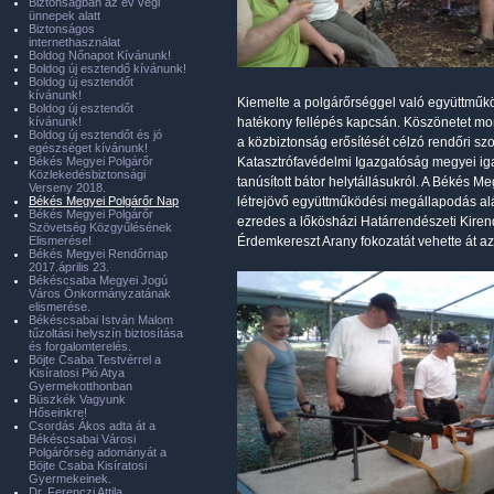
Biztonságban az év végi
ünnepek alatt
Biztonságos
internethasználat
Boldog Nőnapot Kívánunk!
Boldog új esztendő kívánunk!
Boldog új esztendőt
kívánunk!
Kiemelte a polgárőrséggel való együttműköd
Boldog új esztendőt
kívánunk!
hatékony fellépés kapcsán. Köszönetet mond
Boldog új esztendőt és jó
a közbiztonság erősítését célzó rendőri sz
egészséget kívánunk!
Békés Megyei Polgárőr
Katasztrófavédelmi Igazgatóság megyei iga
Közlekedésbiztonsági
tanúsított bátor helytállásukról. A Békés 
Verseny 2018.
Békés Megyei Polgárőr Nap
létrejövő együttműködési megállapodás aláí
Békés Megyei Polgárőr
ezredes a lőkösházi Határrendészeti Kirend
Szövetség Közgyűlésének
Elismerése!
Érdemkereszt Arany fokozatát vehette át a
Békés Megyei Rendőrnap
2017.április 23.
Békéscsaba Megyei Jogú
Város Önkormányzatának
elismerése.
Békéscsabai István Malom
tűzoltási helyszín biztosítása
és forgalomterelés.
Böjte Csaba Testvérrel a
Kisíratosi Pió Atya
Gyermekotthonban
Büszkék Vagyunk
Hőseinkre!
Csordás Ákos adta át a
Békéscsabai Városi
Polgárőrség adományát a
Böjte Csaba Kisíratosi
Gyermekeinek.
Dr. Ferenczi Attila