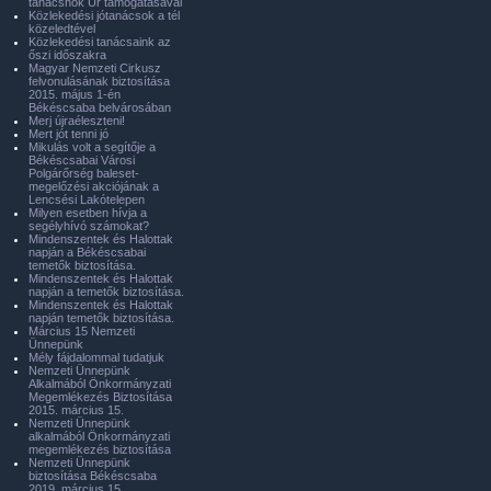
tanácsnok Úr támogatásával
Közlekedési jótanácsok a tél
közeledtével
Közlekedési tanácsaink az
őszi időszakra
Magyar Nemzeti Cirkusz
felvonulásának biztosítása
2015. május 1-én
Békéscsaba belvárosában
Merj újraéleszteni!
Mert jót tenni jó
Mikulás volt a segítője a
Békéscsabai Városi
Polgárőrség baleset-
megelőzési akciójának a
Lencsési Lakótelepen
Milyen esetben hívja a
segélyhívó számokat?
Mindenszentek és Halottak
napján a Békéscsabai
temetők biztosítása.
Mindenszentek és Halottak
napján a temetők biztosítása.
Mindenszentek és Halottak
napján temetők biztosítása.
Március 15 Nemzeti
Ünnepünk
Mély fájdalommal tudatjuk
Nemzeti Ünnepünk
Alkalmából Önkormányzati
Megemlékezés Biztosítása
2015. március 15.
Nemzeti Ünnepünk
alkalmából Önkormányzati
megemlékezés biztosítása
Nemzeti Ünnepünk
biztosítása Békéscsaba
2019. március 15.