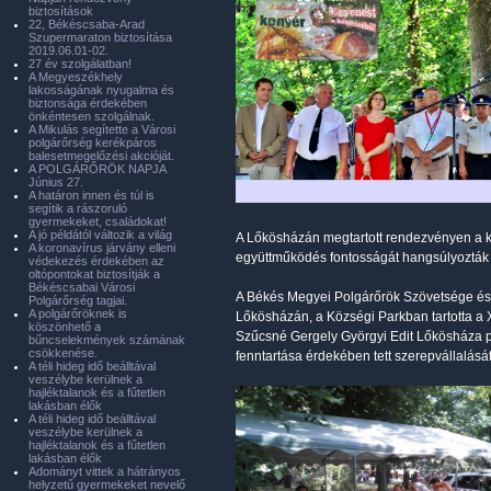
biztosítások
22, Békéscsaba-Arad
Szupermaraton biztosítása
2019.06.01-02.
27 év szolgálatban!
A Megyeszékhely
lakosságának nyugalma és
biztonsága érdekében
önkéntesen szolgálnak.
A Mikulás segítette a Városi
polgárőrség kerékpáros
balesetmegelőzési akcióját.
A POLGÁRŐRÖK NAPJA
Június 27.
A határon innen és túl is
segítik a rászoruló
gyermekeket, családokat!
A jó példától változik a világ
A Lőkösházán megtartott rendezvényen a kö
A koronavírus járvány elleni
együttműködés fontosságát hangsúlyozták 
védekezés érdekében az
oltópontokat biztosítják a
Békéscsabai Városi
A Békés Megyei Polgárőrök Szövetsége és 
Polgárőrség tagjai.
A polgárőröknek is
Lőkösházán, a Községi Parkban tartotta a
köszönhető a
Szűcsné Gergely Györgyi Edit Lőkösháza p
bűncselekmények számának
csökkenése.
fenntartása érdekében tett szerepvállalás
A téli hideg idő beálltával
veszélybe kerülnek a
hajléktalanok és a fűtetlen
lakásban élők
A téli hideg idő beálltával
veszélybe kerülnek a
hajléktalanok és a fűtetlen
lakásban élők
Adományt vittek a hátrányos
helyzetű gyermekeket nevelő