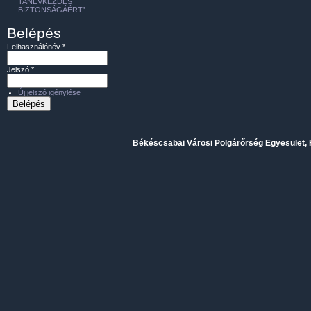
TANÉVKEZDÉS
BIZTONSÁGÁÉRT”
Belépés
Felhasználónév
*
Jelszó
*
Új jelszó igénylése
Békéscsabai Városi Polgárőrség Egyesület, H