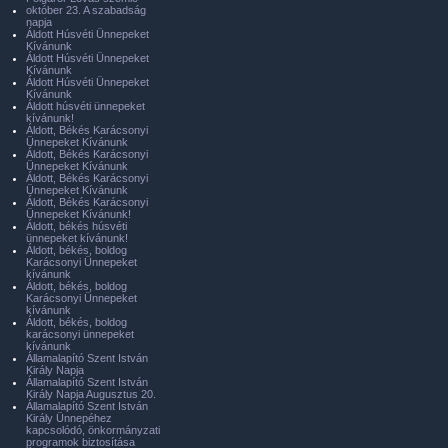
október 23. A szabadság
napja
Áldott Húsvéti Ünnepeket
Kívánunk
Áldott Húsvéti Ünnepeket
Kívánunk
Áldott Húsvéti Ünnepeket
Kívánunk
Áldott húsvéti ünnepeket
kívánunk!
Áldott, Békés Karácsonyi
Ünnepeket Kívánunk
Áldott, Békés Karácsonyi
Ünnepeket Kívánunk
Áldott, Békés Karácsonyi
Ünnepeket Kívánunk
Áldott, Békés Karácsonyi
Ünnepeket Kívánunk!
Áldott, békés húsvéti
ünnepeket kívánunk!
Áldott, békés, boldog
Karácsonyi Ünnepeket
kívánunk
Áldott, békés, boldog
Karácsonyi Ünnepeket
kívánunk
Áldott, békés, boldog
karácsonyi ünnepeket
kívánunk
Államalapító Szent István
Király Napja
Államalapító Szent István
Király Napja Augusztus 20.
Államalapító Szent István
Király Ünnepéhez
kapcsolódó, önkormányzati
programok biztosítása