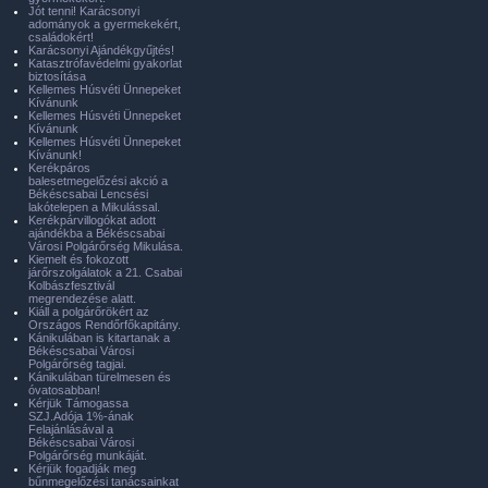
Jót tenni! Karácsonyi
adományok a gyermekekért,
családokért!
Karácsonyi Ajándékgyűjtés!
Katasztrófavédelmi gyakorlat
biztosítása
Kellemes Húsvéti Ünnepeket
Kívánunk
Kellemes Húsvéti Ünnepeket
Kívánunk
Kellemes Húsvéti Ünnepeket
Kívánunk!
Kerékpáros
balesetmegelőzési akció a
Békéscsabai Lencsési
lakótelepen a Mikulással.
Kerékpárvillogókat adott
ajándékba a Békéscsabai
Városi Polgárőrség Mikulása.
Kiemelt és fokozott
járőrszolgálatok a 21. Csabai
Kolbászfesztivál
megrendezése alatt.
Kiáll a polgárőrökért az
Országos Rendőrfőkapitány.
Kánikulában is kitartanak a
Békéscsabai Városi
Polgárőrség tagjai.
Kánikulában türelmesen és
óvatosabban!
Kérjük Támogassa
SZJ.Adója 1%-ának
Felajánlásával a
Békéscsabai Városi
Polgárőrség munkáját.
Kérjük fogadják meg
bűnmegelőzési tanácsainkat