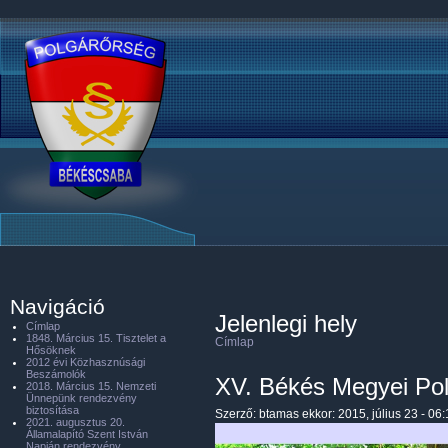
Navigáció
Jelenlegi hely
Címlap
1848. Március 15. Tisztelet a
Címlap
Hősöknek
2012 évi Közhasznúsági
Beszámolók
XV. Békés Megyei Po
2018. Március 15. Nemzeti
Ünnepünk rendezvény
biztosítása
Szerző:
btamas
ekkor: 2015, július 23 - 06
2021. augusztus 20.
Államalapító Szent István
Napján rendezvény