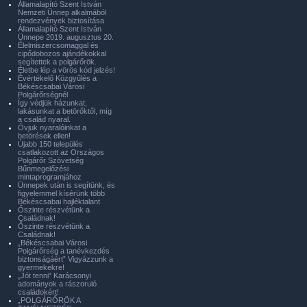
Államalapító Szent István
Nemzeti Ünnep alkalmából
rendezvények biztosítása
Államalapító Szent István
Ünnepe 2019. augusztus 20.
Élelmiszercsomaggal és
cipődobozos ajándékokkal
segítettek a polgárőrök.
Életbe lép a vörös kód jelzés!
Évértékelő Közgyűlés a
Békéscsabai Városi
Polgárőrségnél
Így védjük házunkat,
lakásunkat a betörőktől, míg
a család nyaral.
Óvjuk nyaralóinkat a
betörések ellen!
Újabb 150 település
csatlakozott az Országos
Polgárőr Szövetség
Bűnmegelőzési
mintaprogramjához
Ünnepek után is segítünk, és
figyelemmel kísérünk több
Békéscsabai hajléktalant
Őszinte részvétünk a
Családnak!
Őszinte részvétünk a
Családnak!
„Békéscsabai Városi
Polgárőrség a tanévkezdés
biztonságáért” Vigyázzunk a
gyermekekre!
„Jót tenni” Karácsonyi
adományok a rászoruló
családokért!
„POLGÁRŐRÖK A