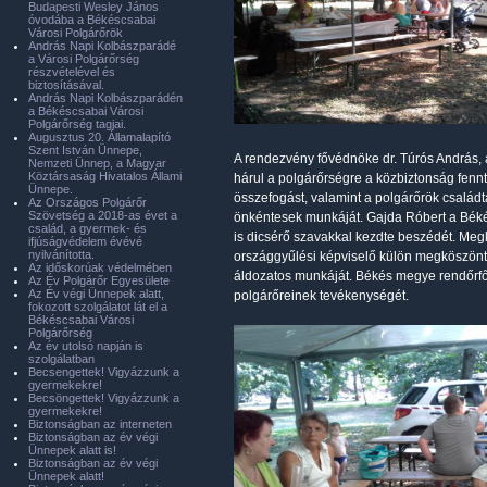
Budapesti Wesley János
óvodába a Békéscsabai
Városi Polgárőrök
András Napi Kolbászparádé
a Városi Polgárőrség
részvételével és
biztosításával.
András Napi Kolbászparádén
a Békéscsabai Városi
Polgárőrség tagjai.
Augusztus 20. Államalapító
Szent István Ünnepe,
A rendezvény fővédnöke dr. Túrós András,
Nemzeti Ünnep, a Magyar
Köztársaság Hivatalos Állami
hárul a polgárőrségre a közbiztonság fen
Ünnepe.
összefogást, valamint a polgárőrök család
Az Országos Polgárőr
Szövetség a 2018-as évet a
önkéntesek munkáját. Gajda Róbert a Béké
család, a gyermek- és
is dicsérő szavakkal kezdte beszédét. Me
ifjúságvédelem évévé
nyilvánította.
országgyűlési képviselő külön megköszönte
Az időskorúak védelmében
áldozatos munkáját. Békés megye rendőrfő
Az Év Polgárőr Egyesülete
Az Év végi Ünnepek alatt,
polgárőreinek tevékenységét.
fokozott szolgálatot lát el a
Békéscsabai Városi
Polgárőrség
Az év utolsó napján is
szolgálatban
Becsengettek! Vigyázzunk a
gyermekekre!
Becsöngettek! Vigyázzunk a
gyermekekre!
Biztonságban az interneten
Biztonságban az év végi
Ünnepek alatt is!
Biztonságban az év végi
Ünnepek alatt!