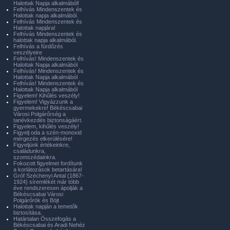
Halottak Napja alkalmából!
Felhívás Mindenszentek és
Halottak napja alkalmából.
Felhívás Mindenszentek és
Halottak napjára!
Felhívás Mindenszentek és
halottak napja alkalmából.
Felhívás a fürdőzés
veszélyeire
Felhívás! Mindenszentek és
Halottak Napja alkalmából
Felhívás! Mindenszentek és
Halottak Napja alkalmából
Felhívás! Mindenszentek és
Halottak Napja alkalmából
Figyelem! Kihűlés veszély!
Figyelem! Vigyázzunk a
gyermekekre! Békéscsabai
Városi Polgárőrség a
tanévkezdés biztonságáért.
Figyelem, kihűlés veszély!
Figyelj oda a szén-monoxid
mérgezés elkerülésére!
Figyeljünk értékeinkre,
családunkra,
szomszédainkra.
Fokozott figyelmet fordítunk
a korlátozások betartására!
Gróf Széchenyi Antal (1867-
1924) síremlékét már több
éve rendszeresen ápolják a
Békéscsabai Városi
Polgárőrök és Böjt
Halottak napján a temetők
biztosítása.
Határtalan Összefogás a
Békéscsabai és Aradi Nehéz