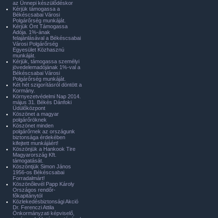
az Ünnepi készülődéskor
Kérjük támogassa a
Békéscsabai Városi
Polgárőrség munkáját.
Kérjük Önt Támogassa
Adója. 1%-ának
felajánlásával a Békéscsabai
Városi Polgárőrség
Egyesület Közhasznú
munkáját.
Kérjük, támogassa személyi
jövedelemadójának 1%-val a
Békéscsabai Városi
Polgárőrség munkáját.
Két hét szigorításról döntött a
Kormány.
Környezetvédelmi Nap 2014.
május 31. Békés Dánfoki
Üdülőközpont
Köszönet a magyar
polgárőröknek
Köszönet minden
polgárőrnek az országunk
biztonsága érdekében
kifejtett munkájáért!
Köszönjük a Hankook Tire
Magyarország Kft.
támogatását.
Köszöntjük Simon János
1956-os Békéscsabai
Forradalmárt!
Köszönőlevél Papp Károly
Országos rendőr-
főkapitánytól
Közlekedésbiztonsági Akció
Dr. Ferenczi Attila
Önkormányzati képviselő,