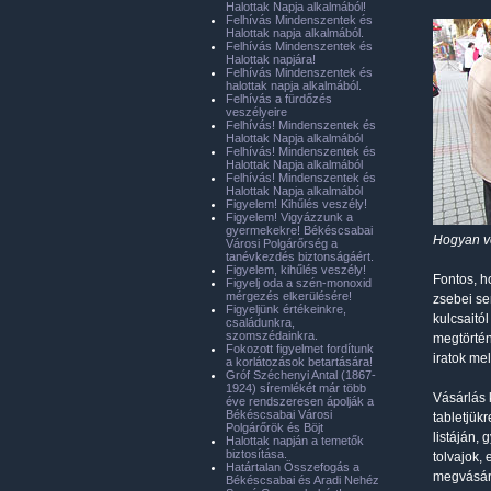
Halottak Napja alkalmából!
Felhívás Mindenszentek és
Halottak napja alkalmából.
Felhívás Mindenszentek és
Halottak napjára!
Felhívás Mindenszentek és
halottak napja alkalmából.
Felhívás a fürdőzés
veszélyeire
Felhívás! Mindenszentek és
Halottak Napja alkalmából
Felhívás! Mindenszentek és
Halottak Napja alkalmából
Felhívás! Mindenszentek és
Halottak Napja alkalmából
Figyelem! Kihűlés veszély!
Figyelem! Vigyázzunk a
gyermekekre! Békéscsabai
Hogyan v
Városi Polgárőrség a
tanévkezdés biztonságáért.
Figyelem, kihűlés veszély!
Fontos, h
Figyelj oda a szén-monoxid
mérgezés elkerülésére!
zsebei se
Figyeljünk értékeinkre,
kulcsaitó
családunkra,
szomszédainkra.
megtörtén
Fokozott figyelmet fordítunk
iratok mel
a korlátozások betartására!
Gróf Széchenyi Antal (1867-
1924) síremlékét már több
Vásárlás 
éve rendszeresen ápolják a
Békéscsabai Városi
tabletjük
Polgárőrök és Böjt
listáján, 
Halottak napján a temetők
biztosítása.
tolvajok, 
Határtalan Összefogás a
megvásáro
Békéscsabai és Aradi Nehéz