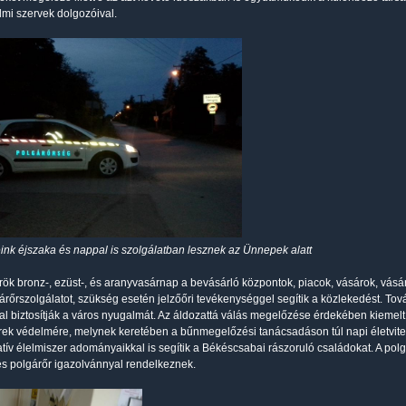
mi szervek dolgozóival.
ink éjszaka és nappal is szolgálatban lesznek az Ünnepek alatt
rök bronz-, ezüst-, és aranyvasárnap a bevásárló központok, piacok, vásárok, vá
 járőrszolgálatot, szükség esetén jelzőőri tevékenységgel segítik a közlekedést. Tov
tal biztosítják a város nyugalmát. Az áldozattá válás megelőzése érdekében kiemelt 
ek védelmére, melynek keretében a bűnmegelőzési tanácsadáson túl napi életvite
itatív élelmiszer adományaikkal is segítik a Békéscsabai rászoruló családokat. A p
, és polgárőr igazolvánnyal rendelkeznek.