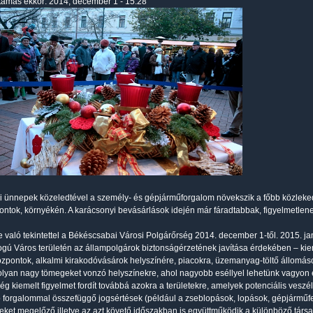
tamas
ekkor: 2014, december 1 - 15:28
i ünnepek közeledtével a személy- és gépjárműforgalom növekszik a főbb közleked
ontok, környékén. A karácsonyi bevásárlások idején már fáradtabbak, figyelmetlen
re való tekintettel a Békéscsabai Városi Polgárőrség 2014. december 1-től. 2015. 
gú Város területén az állampolgárok biztonságérzetének javítása érdekében – kiem
özpontok, alkalmi kirakodóvásárok helyszínére, piacokra, üzemanyag-töltő állomás
olyan nagy tömegeket vonzó helyszínekre, ahol nagyobb eséllyel lehetünk vagyon el
ég kiemelt figyelmet fordít továbbá azokra a területekre, amelyek potenciális vesz
 forgalommal összefüggő jogsértések (például a zseblopások, lopások, gépjárműf
ket megelőző illetve az azt követő időszakban is együttműködik a különböző társada