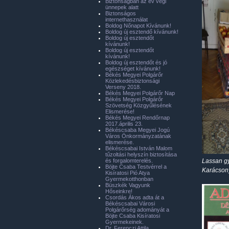
Biztonságban az év végi
ünnepek alatt
Biztonságos
internethasználat
Boldog Nőnapot Kívánunk!
Boldog új esztendő kívánunk!
Boldog új esztendőt
kívánunk!
Boldog új esztendőt
kívánunk!
Boldog új esztendőt és jó
egészséget kívánunk!
Békés Megyei Polgárőr
Közlekedésbiztonsági
Verseny 2018.
Békés Megyei Polgárőr Nap
Békés Megyei Polgárőr
Szövetség Közgyűlésének
Elismerése!
Békés Megyei Rendőrnap
2017.április 23.
Békéscsaba Megyei Jogú
Város Önkormányzatának
elismerése.
Békéscsabai István Malom
tűzoltási helyszín biztosítása
és forgalomterelés.
Lassan gy
Böjte Csaba Testvérrel a
Karácsony
Kisíratosi Pió Atya
Gyermekotthonban
Büszkék Vagyunk
Hőseinkre!
Csordás Ákos adta át a
Békéscsabai Városi
Polgárőrség adományát a
Böjte Csaba Kisíratosi
Gyermekeinek.
Dr. Ferenczi Attila