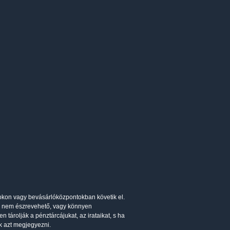
okon vagy bevásárlóközpontokban követik el.
s, nem észrevehető, vagy könnyen
 tárolják a pénztárcájukat, az irataikat, s ha
ek azt megjegyezni.