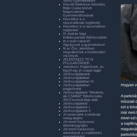
Sorsú Gyermekekért!
Húsvéti Élelmiszer Adomány
Böjte Csaba testvér
Nagyszalontai
Gyermekotthonának
Húsvétkor is a
rászorulóknak segítenek.
Húsvétkor is a rászorulókon
segítenek!
IX. András Napi
Kolbászparádé Békéscsabán
Itt a nyári vakáció!
Vigyázzunk a gyermekekre!
Itt az Ősz, jelentősen
megváltoznak a közlekedési
viszonyok.
JELENTKEZZ TE IS
POLGÁRŐRNEK!
Jelentkezz Polgárőrnek, és
legyél egy jó csapat tagja!
Járőrszolgálataink
Járőrszolgálatban
Járőrszolgálatban IV.
Hogyan vé
Járőrszolgálatban
polgárőreink
Járőrszolgálatok "Mindenki,
A parkolá
aki CSABAI!" Békéscsaba
300 Fesztivál ideje alatt.
műszaki c
Járőrszolgálatok
ezt a tol
Járőrszolgálatok I.
Járőrszolgálatok II.
már nem l
Jó tanácsaink a kánikulai
mivel ezt
meleg idejére
Jót tenni! Karácsonyi
a napfényt
Adománygyűjtés
maguknál,
Jót tenni! Karácsonyi
adományok a családokért,
parkolóba
gyermekekért!