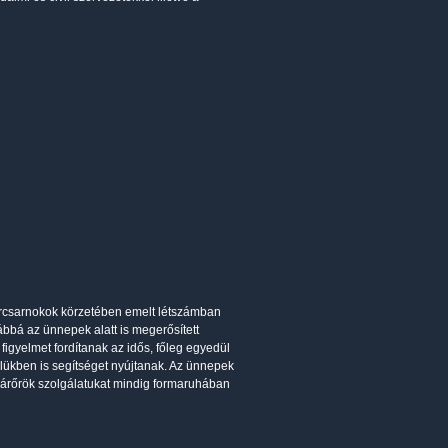
sárcsarnokok körzetében emelt létszámban
ábbá az ünnepek alatt is megerősített
figyelmet fordítanak az idős, főleg egyedül
lükben is segítséget nyújtanak. Az ünnepek
olgárőrök szolgálatukat mindig formaruhában