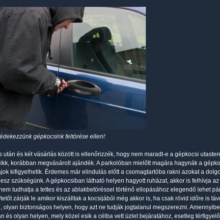
dekezzünk gépkocsink feltörése ellen!:
s után és két vásárlás között is ellenőrizzék, hogy nem maradt-e a gépkocsi utaster
ikk, korábban megvásárolt ajándék. A parkolóban mielőtt magára hagynák a gépkoc
vajok kifigyelhetik. Érdemes már elindulás előtt a csomagtartóba rakni azokat a do
esz szükségünk. A gépkocsiban látható helyen hagyott ruházat, akkor is felhívja az 
 nem tudhatja a tettes és az ablakbetöréssel történő ellopásához elegendő lehet pár
etőt zárják le amikor kiszálltak a kocsijából még akkor is, ha csak rövid időre is táv
 olyan biztonságos helyen, hogy azt ne tudják jogtalanul megszerezni. Amennyiben 
n és olyan helyen, mely közel esik a célba vett üzlet bejáratához, esetleg térfigyel