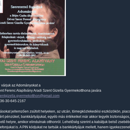
l várjuk az Adományokat a
nt Ferenc Alapítvány Aradi Szent Gizella Gyermekotthona javára
zentgizella.gyermekotthon@gmail.com
 +36-30-645-2167
ásokat jellemzően zsúfolt helyeken, az utcán, tömegközlekedési eszközökön, piac
rt pénzüket, bankkártyájukat, egyéb más értékeiket már akkor tegyék biztonságo
ető helyre, amikor elindulnak otthonról. Lehetőség szerint a kabátjuk belső zsebében
elefonjukat is. A PIN kódjukat ne tartsák a bankkártyájuk mellett, hanem igyekezzen