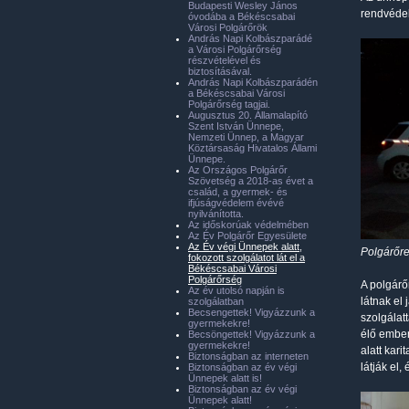
Budapesti Wesley János
rendvédel
óvodába a Békéscsabai
Városi Polgárőrök
András Napi Kolbászparádé
a Városi Polgárőrség
részvételével és
biztosításával.
András Napi Kolbászparádén
a Békéscsabai Városi
Polgárőrség tagjai.
Augusztus 20. Államalapító
Szent István Ünnepe,
Nemzeti Ünnep, a Magyar
Köztársaság Hivatalos Állami
Ünnepe.
Az Országos Polgárőr
Szövetség a 2018-as évet a
család, a gyermek- és
ifjúságvédelem évévé
nyilvánította.
Az időskorúak védelmében
Az Év Polgárőr Egyesülete
Az Év végi Ünnepek alatt,
Polgárőre
fokozott szolgálatot lát el a
Békéscsabai Városi
Polgárőrség
A polgárő
Az év utolsó napján is
látnak el
szolgálatban
Becsengettek! Vigyázzunk a
szolgálat
gyermekekre!
élő ember
Becsöngettek! Vigyázzunk a
gyermekekre!
alatt kar
Biztonságban az interneten
látják el
Biztonságban az év végi
Ünnepek alatt is!
Biztonságban az év végi
Ünnepek alatt!