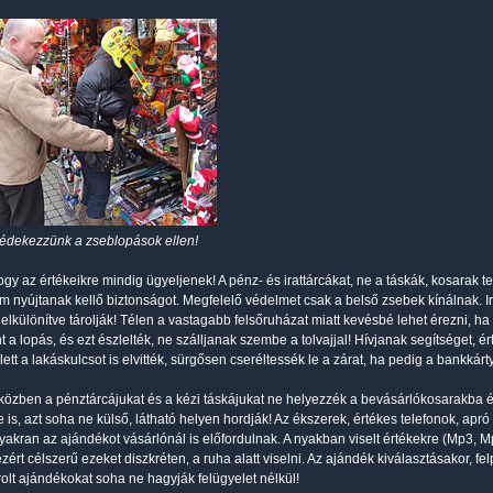
édekezzünk a zseblopások ellen!
ogy az értékeikre mindig ügyeljenek! A pénz- és irattárcákat, ne a táskák, kosarak t
m nyújtanak kellő biztonságot. Megfelelő védelmet csak a belső zsebek kínálnak. Ir
l elkülönítve tárolják! Télen a vastagabb felsőruházat miatt kevésbé lehet érezni, 
t a lopás, és ezt észlelték, ne szálljanak szembe a tolvajjal! Hívjanak segítséget, é
lett a lakáskulcsot is elvitték, sürgősen cseréltessék le a zárat, ha pedig a bankkártyá
közben a pénztárcájukat és a kézi táskájukat ne helyezzék a bevásárlókosarakba és
re is, azt soha ne külső, látható helyen hordják! Az ékszerek, értékes telefonok, a
gyakran az ajándékot vásárlónál is előfordulnak. A nyakban viselt értékekre (Mp3, Mp
ezért célszerű ezeket diszkréten, a ruha alatt viselni. Az ajándék kiválasztásakor, f
lt ajándékokat soha ne hagyják felügyelet nélkül!