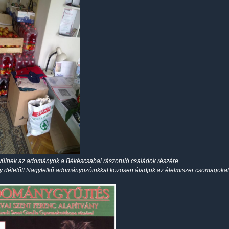
űlnek az adományok a Békéscsabai rászoruló családok részére.
 délelőtt Nagylelkű adományozóinkkal közösen átadjuk az élelmiszer csomagokat