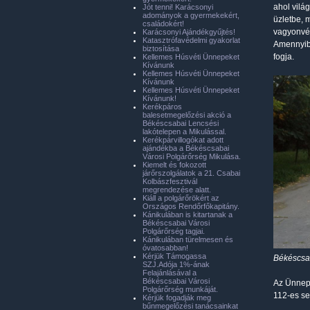
ahol vilá
Jót tenni! Karácsonyi
adományok a gyermekekért,
üzletbe, m
családokért!
vagyonvéd
Karácsonyi Ajándékgyűjtés!
Katasztrófavédelmi gyakorlat
Amennyibe
biztosítása
fogja.
Kellemes Húsvéti Ünnepeket
Kívánunk
Kellemes Húsvéti Ünnepeket
Kívánunk
Kellemes Húsvéti Ünnepeket
Kívánunk!
Kerékpáros
balesetmegelőzési akció a
Békéscsabai Lencsési
lakótelepen a Mikulással.
Kerékpárvillogókat adott
ajándékba a Békéscsabai
Városi Polgárőrség Mikulása.
Kiemelt és fokozott
járőrszolgálatok a 21. Csabai
Kolbászfesztivál
megrendezése alatt.
Kiáll a polgárőrökért az
Országos Rendőrfőkapitány.
Kánikulában is kitartanak a
Békéscsabai Városi
Polgárőrség tagjai.
Kánikulában türelmesen és
óvatosabban!
Kérjük Támogassa
Békéscsab
SZJ.Adója 1%-ának
Felajánlásával a
Békéscsabai Városi
Az Ünnepe
Polgárőrség munkáját.
112-es se
Kérjük fogadják meg
bűnmegelőzési tanácsainkat