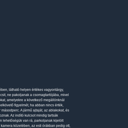
ében, látható helyen értékes vagyontárgy,
sit, ne pakoljanak a csomagtartójába, mivel
lgokat, amelyekre a következő megállónknál
elkövető figyelmét, ha abban nincs érték,
 másodperc. A jármű ajtaját, az ablakokat, és
oznak. Az indító kulcsot mindig tartsák
lehetőségük van rá, parkoljanak kijelölt
ő kamera közelében, az esti órákban pedig ott,