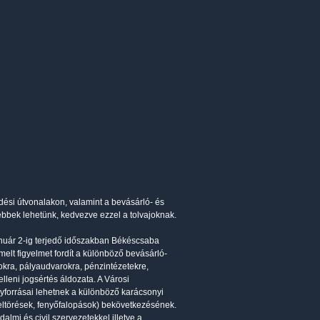
ési útvonalakon, valamint a bevásárló- és
ebbek lehetünk, kedvezve ezzel a tolvajoknak.
január 2-ig terjedő időszakban Békéscsaba
elt figyelmet fordít a különböző bevásárló-
okra, pályaudvarokra, pénzintézetekre,
leni jogsértés áldozata. A Városi
élyforrásai lehetnek a különböző karácsonyi
eltörések, fenyőfalopások) bekövetkezésének.
lmi és civil szervezetekkel illetve a