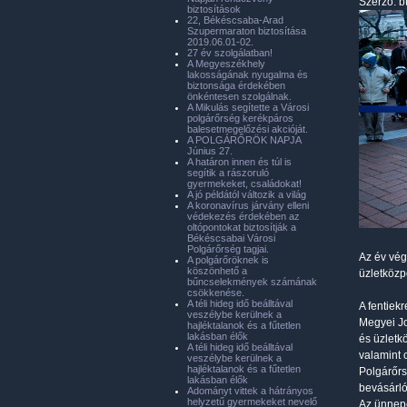
Szerző:
b
biztosítások
22, Békéscsaba-Arad
Szupermaraton biztosítása
2019.06.01-02.
27 év szolgálatban!
A Megyeszékhely
lakosságának nyugalma és
biztonsága érdekében
önkéntesen szolgálnak.
A Mikulás segítette a Városi
polgárőrség kerékpáros
balesetmegelőzési akcióját.
A POLGÁRŐRÖK NAPJA
Június 27.
A határon innen és túl is
segítik a rászoruló
gyermekeket, családokat!
A jó példától változik a világ
A koronavírus járvány elleni
védekezés érdekében az
oltópontokat biztosítják a
Békéscsabai Városi
Polgárőrség tagjai.
Az év vég
A polgárőröknek is
köszönhető a
üzletközp
bűncselekmények számának
csökkenése.
A téli hideg idő beálltával
A fentiek
veszélybe kerülnek a
Megyei Jo
hajléktalanok és a fűtetlen
lakásban élők
és üzletk
A téli hideg idő beálltával
valamint 
veszélybe kerülnek a
hajléktalanok és a fűtetlen
Polgárőrs
lakásban élők
bevásárló
Adományt vittek a hátrányos
helyzetű gyermekeket nevelő
Az ünnepe