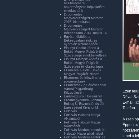
házifőorvosra,
önkormányzati képviselőre
emlékeztünk
Drogmentes
Magyarországért Maraton
2015. biztosítása
Drogmentes
Magyarországért Maraton
Békéscsaba 2014. május 16.
Együttműködés a
Békéscsabán élők, és
nyaralók biztonságáért
Elhunyt Cseke János a
Békés Megyei Polgárőrök
Szövetsége elnökhelyettese
Elhunyt Matajsz András a
Békés Megyei Polgárőr
Szövetség elnökségi tagja
Elismerés a XVIII. Békés
Megyei Polgárőr Napon
Elismerés és köszönet a
polgárőröknek.
Elismerések a Békéscsabai
Városi Polgárőrség
Ezen felü
Közgyűlésén.
Emlékezzünk Hőseinkre!
Dévai Sze
Eredményekben Gazdag
E-mail:
s
Boldog Új Esztendőt és Jó
Egészséget Kívánunk!
Telefon:
Felhívás
Felhívás Halottak Napja
Alkalmából
A zseblop
Felhívás Halottak Napja
Éppen ezé
alkalmából
Felhívás Mindenszentek és
hozzáférh
Halottak Napja alkalmából
lehet a t
Felhívás Mindenszentek és