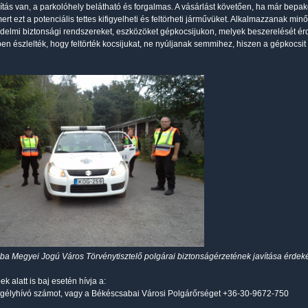
gítás van, a parkolóhely belátható és forgalmas. A vásárlást követően, ha már bepa
ert ezt a potenciális tettes kifigyelheti és feltörheti járművüket. Alkalmazzanak min
elmi biztonsági rendszereket, eszközöket gépkocsijukon, melyek beszerelését é
n észlelték, hogy feltörték kocsijukat, ne nyúljanak semmihez, hiszen a gépkocsit
a Megyei Jogú Város Törvénytisztelő polgárai biztonságérzetének javítása érde
k alatt is baj esetén hívja a:
gélyhívó számot, vagy a Békéscsabai Városi Polgárőrséget +36-30-9672-750