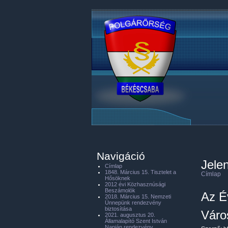
Navigáció
Jelen
Címlap
1848. Március 15. Tisztelet a
Címlap
Hősöknek
2012 évi Közhasznúsági
Beszámolók
Az Év
2018. Március 15. Nemzeti
Ünnepünk rendezvény
biztosítása
Váro
2021. augusztus 20.
Államalapító Szent István
Napján rendezvény