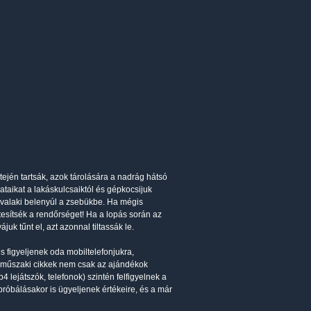
etején tartsák, azok tárolására a nadrág hátsó
ataikat a lakáskulcsaiktól és gépkocsijuk
ha valaki belenyúl a zsebükbe. Ha mégis
rtesítsék a rendőrséget! Ha a lopás során az
juk tűnt el, azt azonnal tiltassák le.
 figyeljenek oda mobiltelefonjukra,
pró műszaki cikkek nem csak az ajándékok
4 lejátszók, telefonok) szintén felfigyelnek a
elpróbálásakor is ügyeljenek értékeire, és a már