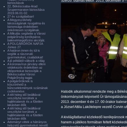
Szerző:
btamas
ekkor: 2013, december 5 -
biztosítások
22, Békéscsaba-Arad
Szupermaraton biztosítása
2019.06.01-02.
27 év szolgálatban!
A Megyeszékhely
lakosságának nyugalma és
biztonsága érdekében
önkéntesen szolgálnak.
A Mikulás segítette a Városi
polgárőrség kerékpáros
balesetmegelőzési akcióját.
A POLGÁRŐRÖK NAPJA
Június 27.
A határon innen és túl is
segítik a rászoruló
gyermekeket, családokat!
A jó példától változik a világ
A koronavírus járvány elleni
védekezés érdekében az
oltópontokat biztosítják a
Békéscsabai Városi
Polgárőrség tagjai.
A polgárőröknek is
köszönhető a
bűncselekmények számának
csökkenése.
Hatodik alkalommal rendezte meg a Békéscs
A téli hideg idő beálltával
önkormányzati képviselő Úr támogatásán
veszélybe kerülnek a
hajléktalanok és a fűtetlen
2013. december 4-én 17. 00 órakor baleset-
lakásban élők
a József Attila Lakótelepre vezető Corvin ut
A téli hideg idő beálltával
veszélybe kerülnek a
hajléktalanok és a fűtetlen
A kivilágítatlanul közlekedő kerékpárosok 
lakásban élők
Adományt vittek a hátrányos
hanem a játékos formában feltett közleked
helyzetű gyermekeket nevelő