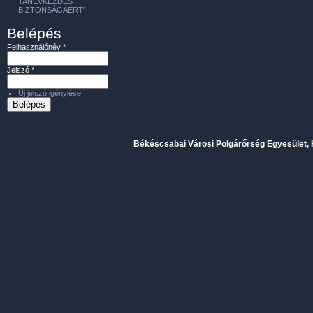
TANÉVKEZDÉS
BIZTONSÁGÁÉRT”
Belépés
Felhasználónév
*
Jelszó
*
Új jelszó igénylése
Békéscsabai Városi Polgárőrség Egyesület, H