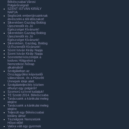
Békéscsabai Városi
Polgárőrségnél
SZENT ISTVÁN KIRÁLY
NAPJA
Segítsünk embertársainknak
átvészelni a téli időszakot!
Sikerekben Gazdag Boldog
Újesztendőt és Jó
Egészséget Kívánunk!
Sikerekben Gazdag Boldog
Újesztendőt és Jó
Egészséget Kívánunk!
Sikerekben, Gazdag, Boldog
Új Esztendőt Kívánunk!
Szent István Király Napja
Szent István Király Napja
Szeretettel köszöntjük a
kedves Hölgyeket a
Nemzetközi Nőnap
alkalmából!
Szolgálatban az
Országgyűlési képviselői
választások, és a Húsvéti
Ünnepek ideje alatt.
Szolgálatteljesítés közben
elhunyt egy polgárőr!
Szomorú szívvel tudatjuk!
TE Szedd 2014. Békéscsaba
Tanácsaink a kánikulai meleg
idejére
Tanácsaink a kánikulai meleg
idejére
Teljesült egy Békéscsabai
kislány álma!
Tisztelgünk Nemzetünk
Hősei előtt!
Valóra vált egy gyermek