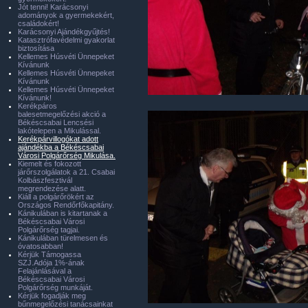
Jót tenni! Karácsonyi
adományok a gyermekekért,
családokért!
Karácsonyi Ajándékgyűjtés!
Katasztrófavédelmi gyakorlat
biztosítása
Kellemes Húsvéti Ünnepeket
Kívánunk
Kellemes Húsvéti Ünnepeket
Kívánunk
Kellemes Húsvéti Ünnepeket
Kívánunk!
Kerékpáros
balesetmegelőzési akció a
Békéscsabai Lencsési
lakótelepen a Mikulással.
Kerékpárvillogókat adott
ajándékba a Békéscsabai
Városi Polgárőrség Mikulása.
Kiemelt és fokozott
járőrszolgálatok a 21. Csabai
Kolbászfesztivál
megrendezése alatt.
Kiáll a polgárőrökért az
Országos Rendőrfőkapitány.
Kánikulában is kitartanak a
Békéscsabai Városi
Polgárőrség tagjai.
Kánikulában türelmesen és
óvatosabban!
Kérjük Támogassa
SZJ.Adója 1%-ának
Felajánlásával a
Békéscsabai Városi
Polgárőrség munkáját.
Kérjük fogadják meg
bűnmegelőzési tanácsainkat