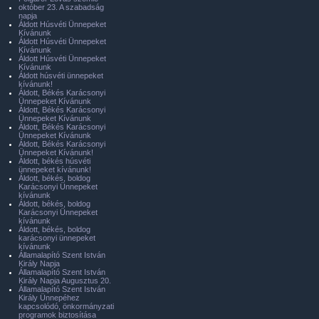
október 23. A szabadság
napja
Áldott Húsvéti Ünnepeket
Kívánunk
Áldott Húsvéti Ünnepeket
Kívánunk
Áldott Húsvéti Ünnepeket
Kívánunk
Áldott húsvéti ünnepeket
kívánunk!
Áldott, Békés Karácsonyi
Ünnepeket Kívánunk
Áldott, Békés Karácsonyi
Ünnepeket Kívánunk
Áldott, Békés Karácsonyi
Ünnepeket Kívánunk
Áldott, Békés Karácsonyi
Ünnepeket Kívánunk!
Áldott, békés húsvéti
ünnepeket kívánunk!
Áldott, békés, boldog
Karácsonyi Ünnepeket
kívánunk
Áldott, békés, boldog
Karácsonyi Ünnepeket
kívánunk
Áldott, békés, boldog
karácsonyi ünnepeket
kívánunk
Államalapító Szent István
Király Napja
Államalapító Szent István
Király Napja Augusztus 20.
Államalapító Szent István
Király Ünnepéhez
kapcsolódó, önkormányzati
programok biztosítása