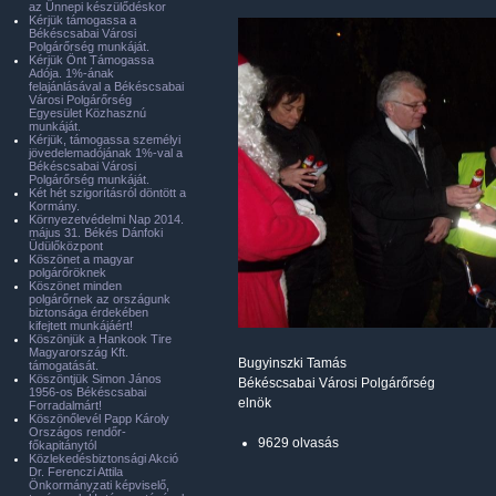
az Ünnepi készülődéskor
Kérjük támogassa a
Békéscsabai Városi
Polgárőrség munkáját.
Kérjük Önt Támogassa
Adója. 1%-ának
felajánlásával a Békéscsabai
Városi Polgárőrség
Egyesület Közhasznú
munkáját.
Kérjük, támogassa személyi
jövedelemadójának 1%-val a
Békéscsabai Városi
Polgárőrség munkáját.
Két hét szigorításról döntött a
Kormány.
Környezetvédelmi Nap 2014.
május 31. Békés Dánfoki
Üdülőközpont
Köszönet a magyar
polgárőröknek
Köszönet minden
polgárőrnek az országunk
biztonsága érdekében
kifejtett munkájáért!
Köszönjük a Hankook Tire
Magyarország Kft.
Bugyinszki Tamás
támogatását.
Köszöntjük Simon János
Békéscsabai Városi Polgárőrség
1956-os Békéscsabai
elnök
Forradalmárt!
Köszönőlevél Papp Károly
Országos rendőr-
9629 olvasás
főkapitánytól
Közlekedésbiztonsági Akció
Dr. Ferenczi Attila
Önkormányzati képviselő,