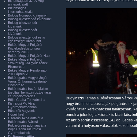
Böjte Csaba testvér Erdélyi Gyermekotthonai
Biztonságban az év végi
ünnepek alatt
Biztonságos
internethasználat
Boldog Nőnapot Kívánunk!
Boldog új esztendő kívánunk!
Boldog új esztendőt
kívánunk!
Boldog új esztendőt
kívánunk!
Boldog új esztendőt és jó
egészséget kívánunk!
Békés Megyei Polgárőr
Közlekedésbiztonsági
Verseny 2018.
Békés Megyei Polgárőr Nap
Békés Megyei Polgárőr
Szövetség Közgyűlésének
Elismerése!
Békés Megyei Rendőrnap
2017.április 23.
Békéscsaba Megyei Jogú
Város Önkormányzatának
elismerése.
Békéscsabai István Malom
tűzoltási helyszín biztosítása
és forgalomterelés.
Bugyinszki Tamás a Békéscsabai Városi P
Böjte Csaba Testvérrel a
Kisíratosi Pió Atya
hogy örömmel tapasztalják polgárőreink já
Gyermekotthonban
kivilágítatlan kerékpárossal találkoznak. 
Büszkék Vagyunk
Hőseinkre!
ennek a jelenlegi akciónak is kicsit köszön
Csordás Ákos adta át a
Az akció során összesen: 141 db. Ledes ker
Békéscsabai Városi
Polgárőrség adományát a
valamint a helyesen válaszolók között, csok
Böjte Csaba Kisíratosi
Gyermekeinek.
Dr. Ferenczi Attila