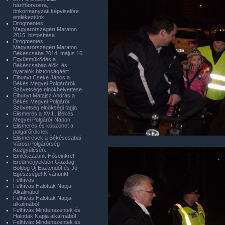
házifőorvosra,
önkormányzati képviselőre
emlékeztünk
Drogmentes
Magyarországért Maraton
2015. biztosítása
Drogmentes
Magyarországért Maraton
Békéscsaba 2014. május 16.
Együttműködés a
Békéscsabán élők, és
nyaralók biztonságáért
Elhunyt Cseke János a
Békés Megyei Polgárőrök
Szövetsége elnökhelyettese
Elhunyt Matajsz András a
Békés Megyei Polgárőr
Szövetség elnökségi tagja
Elismerés a XVIII. Békés
Megyei Polgárőr Napon
Elismerés és köszönet a
polgárőröknek.
Elismerések a Békéscsabai
Városi Polgárőrség
Közgyűlésén.
Emlékezzünk Hőseinkre!
Eredményekben Gazdag
Boldog Új Esztendőt és Jó
Egészséget Kívánunk!
Felhívás
Felhívás Halottak Napja
Alkalmából
Felhívás Halottak Napja
alkalmából
Felhívás Mindenszentek és
Halottak Napja alkalmából
Felhívás Mindenszentek és