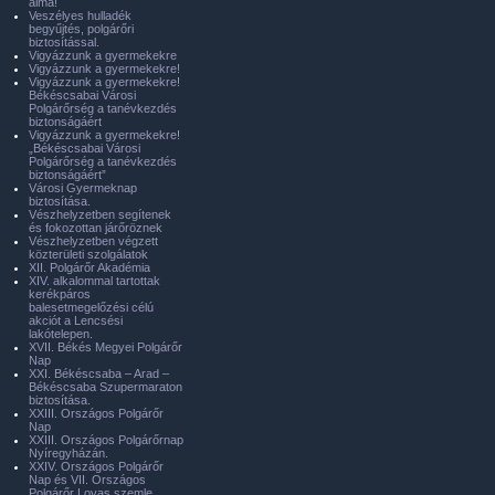
álma!
Veszélyes hulladék
begyűjtés, polgárőri
biztosítással.
Vigyázzunk a gyermekekre
Vigyázzunk a gyermekekre!
Vigyázzunk a gyermekekre!
Békéscsabai Városi
Polgárőrség a tanévkezdés
biztonságáért
Vigyázzunk a gyermekekre!
„Békéscsabai Városi
Polgárőrség a tanévkezdés
biztonságáért”
Városi Gyermeknap
biztosítása.
Vészhelyzetben segítenek
és fokozottan járőröznek
Vészhelyzetben végzett
közterületi szolgálatok
XII. Polgárőr Akadémia
XIV. alkalommal tartottak
kerékpáros
balesetmegelőzési célú
akciót a Lencsési
lakótelepen.
XVII. Békés Megyei Polgárőr
Nap
XXI. Békéscsaba – Arad –
Békéscsaba Szupermaraton
biztosítása.
XXIII. Országos Polgárőr
Nap
XXIII. Országos Polgárőrnap
Nyíregyházán.
XXIV. Országos Polgárőr
Nap és VII. Országos
Polgárőr Lovas szemle