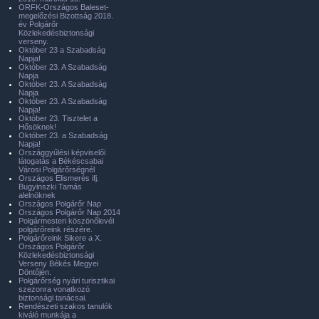
ORFK-Országos Baleset-
megelőzési Bizottság 2018.
év Polgárőr
Közlekedésbiztonsági
verseny.
Október 23 a Szabadság
Napja!
Október 23. A Szabadság
Napja
Október 23. A Szabadság
Napja
Október 23. A Szabadság
Napja!
Október 23. Tisztelet a
Hősöknek!
Október 23. a Szabadság
Napja!
Országgyűlési képviselői
látogatás a Békéscsabai
Városi Polgárőrségnél
Országos Elismerés ifj.
Bugyinszki Tamás
alelnöknek
Országos Polgárőr Nap
Országos Polgárőr Nap 2014
Polgármesteri köszönőlevél
polgárőreink részére.
Polgárőreink Sikere a X.
Országos Polgárőr
Közlekedésbiztonsági
Verseny Békés Megyei
Döntőjén.
Polgárőrség nyári turisztikai
szezonra vonatkozó
biztonsági tanácsai.
Rendészeti szakos tanulók
kiváló munkája a