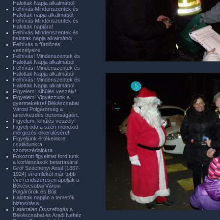
Halottak Napja alkalmából!
Felhívás Mindenszentek és
Halottak napja alkalmából.
Felhívás Mindenszentek és
Halottak napjára!
Felhívás Mindenszentek és
halottak napja alkalmából.
Felhívás a fürdőzés
veszélyeire
Felhívás! Mindenszentek és
Halottak Napja alkalmából
Felhívás! Mindenszentek és
Halottak Napja alkalmából
Felhívás! Mindenszentek és
Halottak Napja alkalmából
Figyelem! Kihűlés veszély!
Figyelem! Vigyázzunk a
gyermekekre! Békéscsabai
Városi Polgárőrség a
tanévkezdés biztonságáért.
Figyelem, kihűlés veszély!
Figyelj oda a szén-monoxid
mérgezés elkerülésére!
Figyeljünk értékeinkre,
családunkra,
szomszédainkra.
Fokozott figyelmet fordítunk
a korlátozások betartására!
Gróf Széchenyi Antal (1867-
1924) síremlékét már több
éve rendszeresen ápolják a
Békéscsabai Városi
Polgárőrök és Böjt
Halottak napján a temetők
biztosítása.
Határtalan Összefogás a
Békéscsabai és Aradi Nehéz