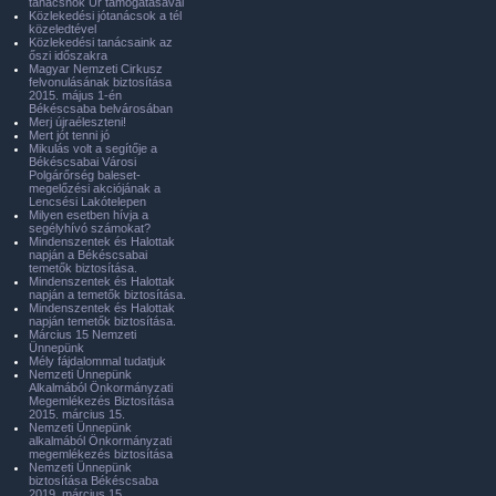
tanácsnok Úr támogatásával
Közlekedési jótanácsok a tél
közeledtével
Közlekedési tanácsaink az
őszi időszakra
Magyar Nemzeti Cirkusz
felvonulásának biztosítása
2015. május 1-én
Békéscsaba belvárosában
Merj újraéleszteni!
Mert jót tenni jó
Mikulás volt a segítője a
Békéscsabai Városi
Polgárőrség baleset-
megelőzési akciójának a
Lencsési Lakótelepen
Milyen esetben hívja a
segélyhívó számokat?
Mindenszentek és Halottak
napján a Békéscsabai
temetők biztosítása.
Mindenszentek és Halottak
napján a temetők biztosítása.
Mindenszentek és Halottak
napján temetők biztosítása.
Március 15 Nemzeti
Ünnepünk
Mély fájdalommal tudatjuk
Nemzeti Ünnepünk
Alkalmából Önkormányzati
Megemlékezés Biztosítása
2015. március 15.
Nemzeti Ünnepünk
alkalmából Önkormányzati
megemlékezés biztosítása
Nemzeti Ünnepünk
biztosítása Békéscsaba
2019. március 15.