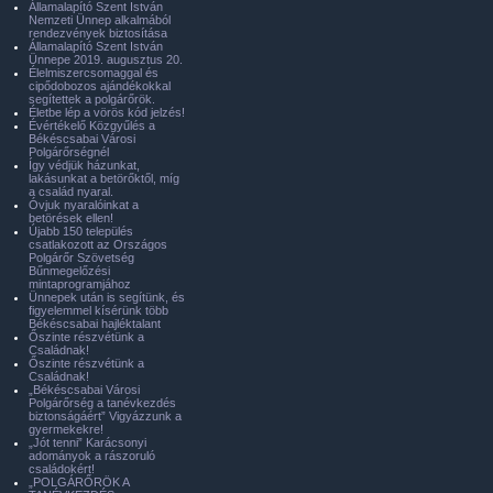
Államalapító Szent István
Nemzeti Ünnep alkalmából
rendezvények biztosítása
Államalapító Szent István
Ünnepe 2019. augusztus 20.
Élelmiszercsomaggal és
cipődobozos ajándékokkal
segítettek a polgárőrök.
Életbe lép a vörös kód jelzés!
Évértékelő Közgyűlés a
Békéscsabai Városi
Polgárőrségnél
Így védjük házunkat,
lakásunkat a betörőktől, míg
a család nyaral.
Óvjuk nyaralóinkat a
betörések ellen!
Újabb 150 település
csatlakozott az Országos
Polgárőr Szövetség
Bűnmegelőzési
mintaprogramjához
Ünnepek után is segítünk, és
figyelemmel kísérünk több
Békéscsabai hajléktalant
Őszinte részvétünk a
Családnak!
Őszinte részvétünk a
Családnak!
„Békéscsabai Városi
Polgárőrség a tanévkezdés
biztonságáért” Vigyázzunk a
gyermekekre!
„Jót tenni” Karácsonyi
adományok a rászoruló
családokért!
„POLGÁRŐRÖK A