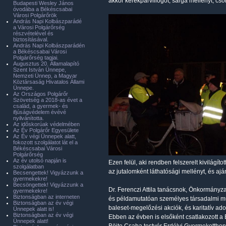
akkor kerékpárvillogót, sárga mellényt, cso
Budapesti Wesley János
óvodába a Békéscsabai
Városi Polgárőrök
András Napi Kolbászparádé
a Városi Polgárőrség
részvételével és
biztosításával.
András Napi Kolbászparádén
a Békéscsabai Városi
Polgárőrség tagjai.
Augusztus 20. Államalapító
Szent István Ünnepe,
Nemzeti Ünnep, a Magyar
Köztársaság Hivatalos Állami
Ünnepe.
Az Országos Polgárőr
Szövetség a 2018-as évet a
család, a gyermek- és
ifjúságvédelem évévé
nyilvánította.
Az időskorúak védelmében
Az Év Polgárőr Egyesülete
Az Év végi Ünnepek alatt,
fokozott szolgálatot lát el a
Békéscsabai Városi
Polgárőrség
Az év utolsó napján is
Ezen felül, aki rendben felszerelt kivilágít
szolgálatban
az jutalomként láthatósági mellényt, és aj
Becsengettek! Vigyázzunk a
gyermekekre!
Becsöngettek! Vigyázzunk a
Dr. Ferenczi Attila tanácsnok, Önkormányzat
gyermekekre!
Biztonságban az interneten
és példamutatóan személyes társadalmi mun
Biztonságban az év végi
baleset-megelőzési akciók, és karitatív 
Ünnepek alatt is!
Biztonságban az év végi
Ebben az évben is elsőként csatlakozott a
Ünnepek alatt!