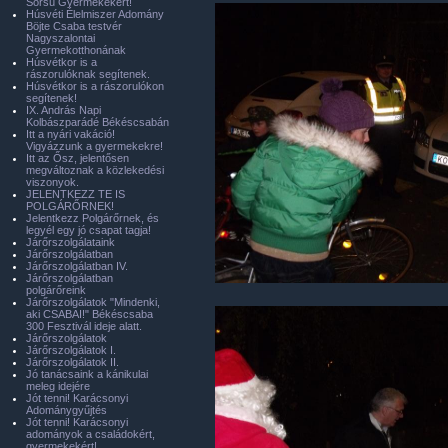
Sorsú Gyermekekért!
Húsvéti Élelmiszer Adomány
Böjte Csaba testvér
Nagyszalontai
Gyermekotthonának
Húsvétkor is a
rászorulóknak segítenek.
Húsvétkor is a rászorulókon
segítenek!
IX. András Napi
Kolbászparádé Békéscsabán
Itt a nyári vakáció!
Vigyázzunk a gyermekekre!
Itt az Ősz, jelentősen
megváltoznak a közlekedési
viszonyok.
JELENTKEZZ TE IS
POLGÁRŐRNEK!
Jelentkezz Polgárőrnek, és
legyél egy jó csapat tagja!
Járőrszolgálataink
Járőrszolgálatban
Járőrszolgálatban IV.
Járőrszolgálatban
polgárőreink
Járőrszolgálatok "Mindenki,
aki CSABAI!" Békéscsaba
300 Fesztivál ideje alatt.
Járőrszolgálatok
Járőrszolgálatok I.
Járőrszolgálatok II.
Jó tanácsaink a kánikulai
meleg idejére
Jót tenni! Karácsonyi
Adománygyűjtés
Jót tenni! Karácsonyi
adományok a családokért,
gyermekekért!